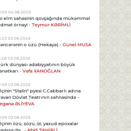
0:09 04.08.2026
ki elm sahəsinin qovşağında mükəmməl
idmət örnəyi
- Teymur KƏRİMLİ
6:23 03.08.2026
əncərənin o üzü (Hekayə)
- Günel MUSA
5:26 03.08.2026
ürk dünyası ədəbiyyatının böyük
ənətkarı
- Vəfa XANOĞLAN
2:09 03.08.2026
lçinin "Stalin" pyesi C.Cabbarlı adına
rəvan Dövlət Teatrının səhnəsində
-
eganə ƏLİYEVA
0:09 03.08.2026
lçinin özü, sözü, izi, yaxud epoxalar
əyişsə də...
- Abid TAHİRLİ