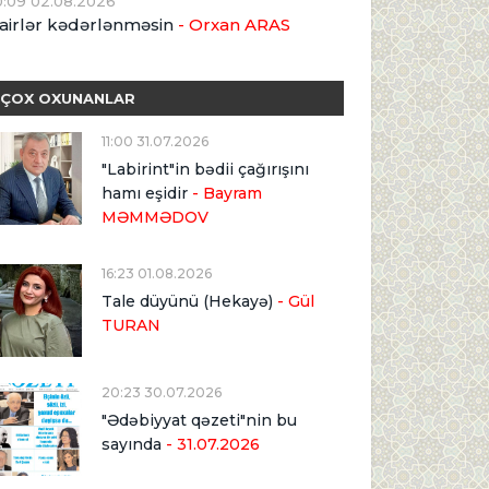
0:09 02.08.2026
airlər kədərlənməsin
- Orxan ARAS
ÇOX OXUNANLAR
11:00 31.07.2026
"Labirint"in bədii çağırışını
hamı eşidir
- Bayram
MƏMMƏDOV
16:23 01.08.2026
Tale düyünü (Hekayə)
- Gül
TURAN
20:23 30.07.2026
"Ədəbiyyat qəzeti"nin bu
sayında
- 31.07.2026