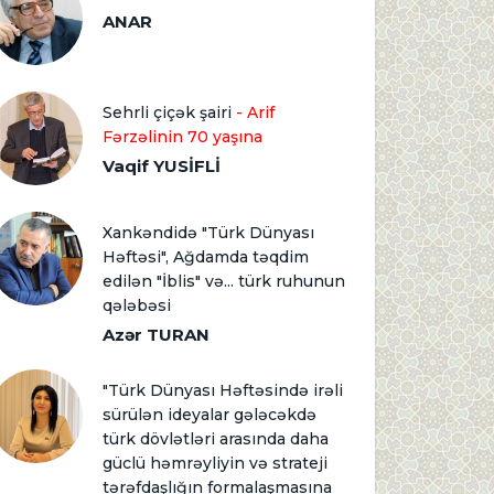
ANAR
Sehrli çiçək şairi
- Arif
Fərzəlinin 70 yaşına
Vaqif YUSİFLİ
Xankəndidə "Türk Dünyası
Həftəsi", Ağdamda təqdim
edilən "İblis" və... türk ruhunun
qələbəsi
Azər TURAN
"Türk Dünyası Həftəsində irəli
sürülən ideyalar gələcəkdə
türk dövlətləri arasında daha
güclü həmrəyliyin və strateji
tərəfdaşlığın formalaşmasına