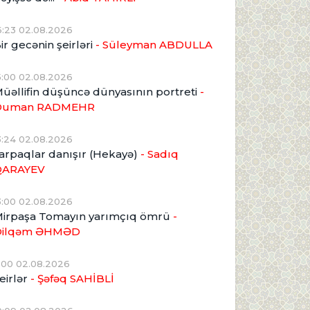
6:23 02.08.2026
ir gecənin şeirləri
- Süleyman ABDULLA
5:00 02.08.2026
üəllifin düşüncə dünyasının portreti
-
Duman RADMEHR
3:24 02.08.2026
arpaqlar danışır (Hekayə)
- Sadıq
QARAYEV
3:00 02.08.2026
irpaşa Tomayın yarımçıq ömrü
-
Dilqəm ƏHMƏD
1:00 02.08.2026
eirlər
- Şəfəq SAHİBLİ