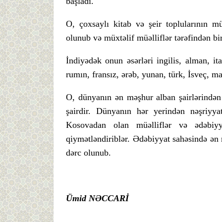
başladı.
O, çoxsaylı kitab və şeir toplularının mü
olunub və müxtəlif müəlliflər tərəfindən bir
İndiyədək onun əsərləri ingilis, alman, i
rumın, fransız, ərəb, yunan, türk, İsveç, ma
O, dünyanın ən məşhur alban şairlərindən
şairdir. Dünyanın hər yerindən nəşriyyat
Kosovadan olan müəlliflər və ədəbiyya
qiymətləndiriblər. Ədəbiyyat sahəsində ən 
dərc olunub.
Ümid NƏCCARİ