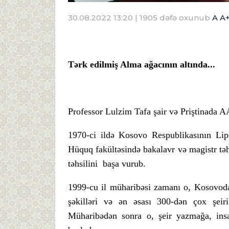
30.08.2022 13:20
| 1905 dəfə oxunub
A
A
Tərk edilmiş Alma ağacının altında...
Professor Lulzim Tafa şair və Priştinada A
1970-ci ildə Kosovo Respublikasının Lipc
Hüquq fakültəsində bakalavr və magistr təhs
təhsilini başa vurub.
1999-cu il müharibəsi zamanı o, Kosovod
şəkilləri və ən əsası 300-dən çox şeiri
Müharibədən sonra o, şeir yazmağa, insa