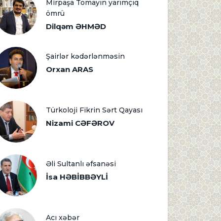
Mirpaşa Tomayın yarımçıq
ömrü
Dilqəm ƏHMƏD
Şairlər kədərlənməsin
Orxan ARAS
Türkoloji Fikrin Sərt Qayası
Nizami CƏFƏROV
Əli Sultanlı əfsanəsi
İsa HƏBİBBƏYLİ
Acı xəbər