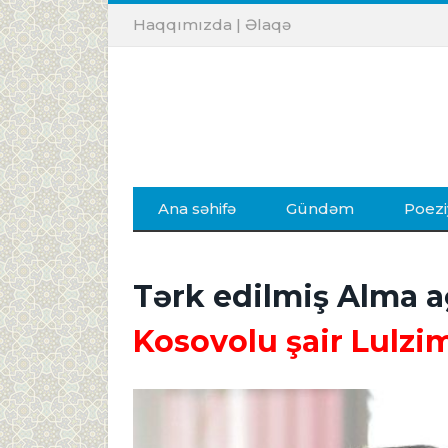
Haqqımızda
|
Əlaqə
Ana səhifə
Gündəm
Poezi
Tərk edilmiş Alma ağ
Kosovolu şair Lulzim