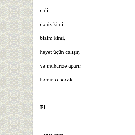
enli,
dəniz kimi,
bizim kimi,
həyat üçün çalışır,
və mübarizə aparır
həmin o böcək.
Eh
Lənət sənə,