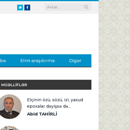
Twitter
Facebook
ibə
Elmi araşdırma
Digər
MÜƏLLİFLƏR
Elçinin özü, sözü, izi, yaxud
epoxalar dəyişsə də...
Abid TAHİRLİ