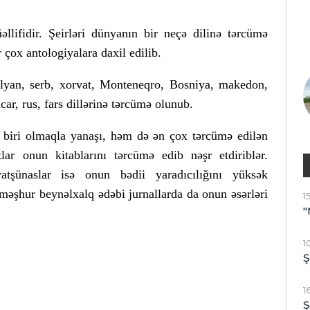
əllifidir. Şeirləri dünyanın bir neçə dilinə tərcümə
 çox antologiyalara daxil edilib.
talyan, serb, xorvat, Monteneqro, Bosniya, makedon,
car, rus, fars dillərinə tərcümə olunub.
 biri olmaqla yanaşı, həm də ən çox tərcümə edilən
lar onun kitablarını tərcümə edib nəşr etdiriblər.
tşünaslar isə onun bədii yaradıcılığını yüksək
məşhur beynəlxalq ədəbi jurnallarda da onun əsərləri
1
"
1
Ş
1
Ş