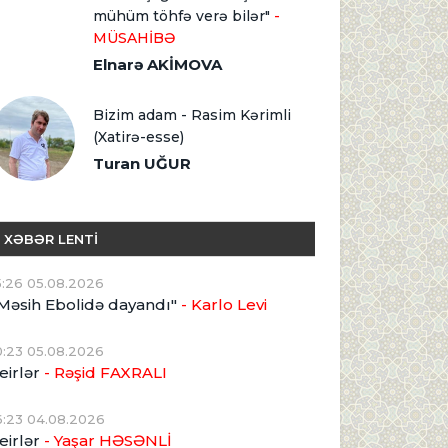
mühüm töhfə verə bilər"
-
MÜSAHİBƏ
Elnarə AKİMOVA
Bizim adam - Rasim Kərimli
(Xatirə-esse)
Turan UĞUR
XƏBƏR LENTİ
5:26 05.08.2026
Məsih Ebolidə dayandı"
- Karlo Levi
0:23 05.08.2026
eirlər
- Rəşid FAXRALI
6:23 04.08.2026
eirlər
- Yaşar HƏSƏNLİ