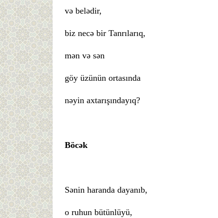
və belədir,
biz necə bir Tanrılarıq,
mən və sən
göy üzünün ortasında
nəyin axtarışındayıq?
Böcək
Sənin haranda dayanıb,
o ruhun bütünlüyü,