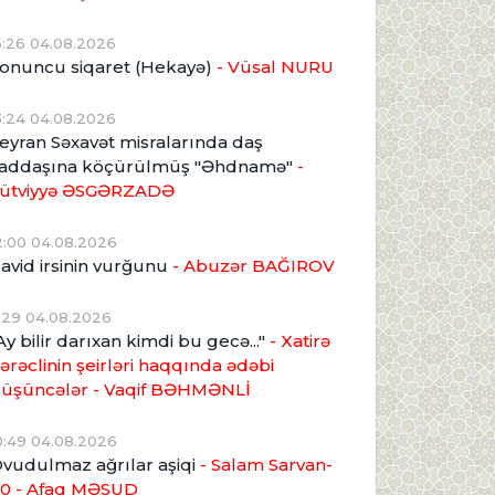
5:26 04.08.2026
onuncu siqaret (Hekayə)
- Vüsal NURU
3:24 04.08.2026
eyran Səxavət misralarında daş
addaşına köçürülmüş "Əhdnamə"
-
ütviyyə ƏSGƏRZADƏ
2:00 04.08.2026
avid irsinin vurğunu
- Abuzər BAĞIROV
1:29 04.08.2026
Ay bilir darıxan kimdi bu gecə..."
- Xatirə
ərəclinin şeirləri haqqında ədəbi
üşüncələr - Vaqif BƏHMƏNLİ
0:49 04.08.2026
vudulmaz ağrılar aşiqi
- Salam Sarvan-
0 - Afaq MƏSUD