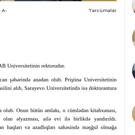
+
A-
Tərcümələr
AB Universitetinin rektorudur.
an şəhərində anadan olub. Priştina Universitetinin
ilini alıb, Sarayevo Universitetində isə doktorantura
a olub. Onun bütün əmlakı, o cümlədən kitabxanası,
 olan əlyazması, ailə evi ilə birlikdə yandırıldı.
n haqları və azadlıqları sahəsində məşğul olmağa