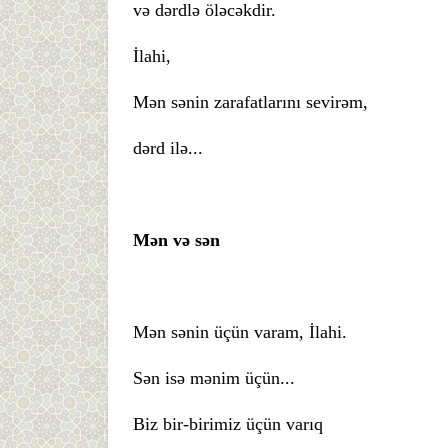
və dərdlə öləcəkdir.
İlahi,
Mən sənin zarafatlarını sevirəm,
dərd ilə...
Mən və sən
Mən sənin üçün varam, İlahi.
Sən isə mənim üçün...
Biz bir-birimiz üçün varıq