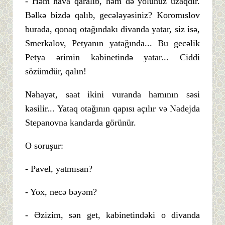
- Həm hava qaralıb, həm də yolunuz uzaqdır.
Bəlkə bizdə qalıb, gecələyəsiniz? Koromıslov
burada, qonaq otağındakı divanda yatar, siz isə,
Smerkalov, Petyanın yatağında... Bu gecəlik
Petya ərimin kabinetində yatar... Ciddi
sözümdür, qalın!
Nəhayət, saat ikini vuranda hamının səsi
kəsilir... Yataq otağının qapısı açılır və Nadejda
Stepanovna kandarda görünür.
O soruşur:
- Pavel, yatmısan?
- Yox, necə bəyəm?
- Əzizim, sən get, kabinetindəki o divanda