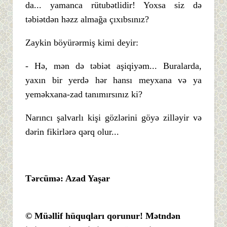
da... yamanca rütubətlidir! Yoxsa siz də
təbiətdən həzz almağa çıxıbsınız?
Zaykin böyürərmiş kimi deyir:
- Hə, mən də təbiət aşiqiyəm... Buralarda,
yaxın bir yerdə hər hansı meyxana və ya
yeməkxana-zad tanımırsınız ki?
Narıncı şalvarlı kişi gözlərini göyə zilləyir və
dərin fikirlərə qərq olur...
Tərcümə
: Azad Yaşar
© Müəllif hüquqları qorunur! Mətndən