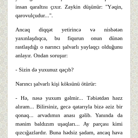
insan qaraltısı çıxır. Zaykin düşünür: "Yəqin,
qarovulçudur...".
Ancaq diqqət yetirincə və nisbətən
yaxınlaşdıqca, bu fiqurun onun dünən
rastlaşdığı o narıncı şalvarlı yaylaqçı olduğunu
anlayır. Ondan soruşur:
- Sizin də yuxunuz qaçıb?
Narıncı şalvarlı kişi köksünü ötürür:
- Hə, nəsə yuxum gəlmir... Təbiətdən həzz
alıram... Bilirsiniz, gecə qatarıyla bizə əziz bir
qonaq... arvadımın anası gəlib. Yanında da
mənim baldızım uşaqları... Ay parçası kimi
qızcığazlardır. Buna hədsiz şadam, ancaq hava