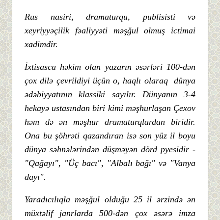
Rus nasiri, dramaturqu, publisisti və
xeyriyyəçilik fəaliyyəti məşğul olmuş ictimai
xadimdir.
İxtisasca həkim olan yazarın əsərləri 100-dən
çox dilə çevrildiyi üçün o, haqlı olaraq dünya
ədəbiyyatının klassiki sayılır. Dünyanın 3-4
hekayə ustasından biri kimi məşhurlaşan Çexov
həm də ən məşhur dramaturqlardan biridir.
Ona bu şöhrəti qazandıran isə son yüz il boyu
dünya səhnələrindən düşməyən dörd pyesidir -
"Qağayı", "Üç bacı", "Albalı bağı" və "Vanya
dayı".
Yaradıcılıqla məşğul olduğu 25 il ərzində ən
müxtəlif janrlarda 500-dən çox əsərə imza