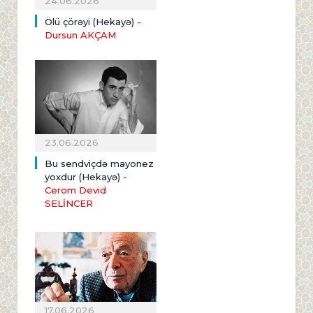
24.06.2026
Ölü çörəyi (Hekayə)
-
Dursun AKÇAM
23.06.2026
Bu sendviçdə mayonez
yoxdur (Hekayə)
-
Cerom Devid
SELİNCER
17.06.2026