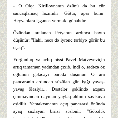
- O Olqa Kirillovnanın özünü də bu cür
sancaqlamaq lazımdır! Götür, apar bunu!
Heyvanlara işgəncə vermək günahdır.
Özündən aralanan Petyanın ardınca baxıb
düşünür: "İlahi, necə də iyrənc tərbiyə görür bu
uşaq".
Yorğunluq və aclıq hissi Pavel Matveyeviçin
artıq tamamən yadından çıxıb, indi o, sadəcə öz
oğlunun gələcəyi barədə düşünür. O ara
pəncərənin ardından süzülən gün işığı yavaş-
yavaş öləziyir... Dəstələr şəklində axşam
çimməyindən qayıdan yaylaq əhlinin səs-küyü
eşidilir. Yeməkxananın açıq pəncərəsi önündə
ayaq saxlayan birisi səslənir: "Göbələk