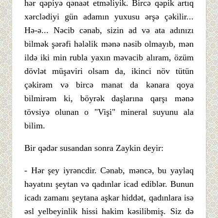
hər qəpiyə qənaət etməliyik. Bircə qəpik artıq
xərclədiyi gün adamın yuxusu ərşə çəkilir...
Hə-ə... Nəcib cənab, sizin ad və ata adınızı
bilmək şərəfi hələlik mənə nəsib olmayıb, mən
ildə iki min rubla yaxın məvacib alıram, özüm
dövlət müşaviri olsam da, ikinci növ tütün
çəkirəm və bircə manat da kənara qoya
bilmirəm ki, böyrək daşlarına qarşı mənə
tövsiyə olunan o "Vişi" mineral suyunu ala
bilim.
Bir qədər susandan sonra Zaykin deyir:
- Hər şey iyrəncdir. Cənab, məncə, bu yaylaq
həyatını şeytan və qadınlar icad ediblər. Bunun
icadı zamanı şeytana aşkar hiddət, qadınlara isə
əsl yelbeyinlik hissi hakim kəsilibmiş. Siz də