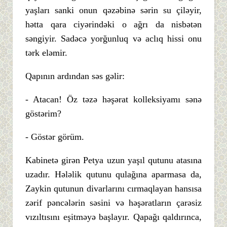
yaşları sanki onun qəzəbinə sərin su çiləyir,
hətta qara ciyərindəki o ağrı da nisbətən
səngiyir. Sadəcə yorğunluq və aclıq hissi onu
tərk eləmir.
Qapının ardından səs gəlir:
- Atacan! Öz təzə həşərat kolleksiyamı sənə
göstərim?
- Göstər görüm.
Kabinetə girən Petya uzun yaşıl qutunu atasına
uzadır. Hələlik qutunu qulağına aparmasa da,
Zaykin qutunun divarlarını cırmaqlayan hansısa
zərif pəncələrin səsini və həşəratların çarəsiz
vızıltısını eşitməyə başlayır. Qapağı qaldırınca,