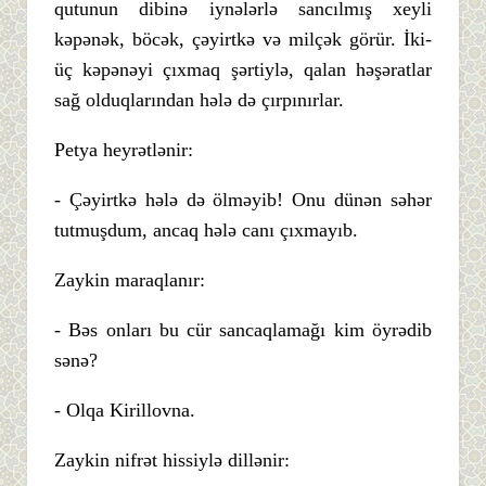
qutunun dibinə iynələrlə sancılmış xeyli
kəpənək, böcək, çəyirtkə və milçək görür. İki-
üç kəpənəyi çıxmaq şərtiylə, qalan həşəratlar
sağ olduqlarından hələ də çırpınırlar.
Petya heyrətlənir:
- Çəyirtkə hələ də ölməyib! Onu dünən səhər
tutmuşdum, ancaq hələ canı çıxmayıb.
Zaykin maraqlanır:
- Bəs onları bu cür sancaqlamağı kim öyrədib
sənə?
- Olqa Kirillovna.
Zaykin nifrət hissiylə dillənir: