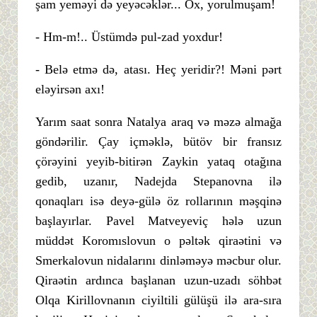
şam yeməyi də yeyəcəklər... Ox, yorulmuşam!
- Hm-m!.. Üstümdə pul-zad yoxdur!
- Belə etmə də, atası. Heç yeridir?! Məni pərt
eləyirsən axı!
Yarım saat sonra Natalya araq və məzə almağa
göndərilir. Çay içməklə, bütöv bir fransız
çörəyini yeyib-bitirən Zaykin yataq otağına
gedib, uzanır, Nadejda Stepanovna ilə
qonaqları isə deyə-gülə öz rollarının məşqinə
başlayırlar. Pavel Matveyeviç hələ uzun
müddət Koromıslovun o pəltək qiraətini və
Smerkalovun nidalarını dinləməyə məcbur olur.
Qiraətin ardınca başlanan uzun-uzadı söhbət
Olqa Kirillovnanın ciyiltili gülüşü ilə ara-sıra