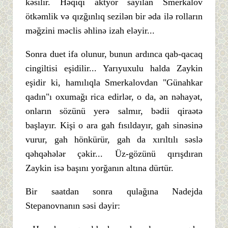
kəsilir. Həqiqi aktyor sayılan Smerkalov
ötkəmlik və qızğınlıq sezilən bir əda ilə rolların
məğzini məclis əhlinə izah eləyir...
Sonra duet ifa olunur, bunun ardınca qab-qacaq
cingiltisi eşidilir... Yarıyuxulu halda Zaykin
eşidir ki, hamılıqla Smerkalovdan "Günahkar
qadın"ı oxumağı rica edirlər, o da, ən nəhayət,
onların sözünü yerə salmır, bədii qiraətə
başlayır. Kişi o ara gah fısıldayır, gah sinəsinə
vurur, gah hönkürür, gah da xırıltılı səslə
qəhqəhələr çəkir... Üz-gözünü qırışdıran
Zaykin isə başını yorğanın altına dürtür.
Bir saatdan sonra qulağına Nadejda
Stepanovnanın səsi dəyir: