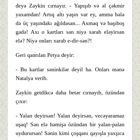
deyə Zaykin cırnayır. - Yapışıb və əl çəkmir
yaxamdan! Artıq altı yaşın var ey, amma hələ
də üç yaşındakı ağıldasan... Axmaq və başıboş
gədə! Axı o kartları sən niyə xarab eləyirsən
elə? Niyə onları xarab e-dir-sən?!
Geri qanrılan Petya deyir:
- Bu kartlar səninkilər deyil ha. Onları mənə
Natalya verib.
Zaykin getdikcə daha betər cırnayıb, özündən
çıxır:
- Yalan deyirsən! Yalan deyirsən, vecəyaramaz
uşaq! Sən elə həmişə özündən bir yalan-palan
uydurursan! Sənin kimi çoşqanı qayışla yaxşıca