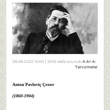
28.08.2022 10:00
| 3255 dəfə oxunub
A
A+
A-
Tərcümələr
Anton Pavloviç Çexov
(1860-1904)