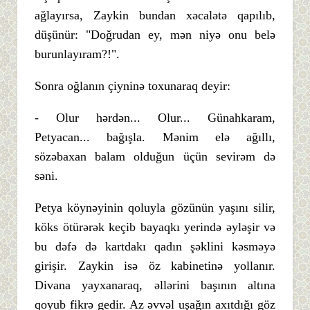
ağlayırsa, Zaykin bundan xəcalətə qapılıb,
düşünür: "Doğrudan ey, mən niyə onu belə
burunlayıram?!".
Sonra oğlanın çiyninə toxunaraq deyir:
- Olur hərdən... Olur... Günahkaram,
Petyacan... bağışla. Mənim elə ağıllı,
sözəbaxan balam olduğun üçün sevirəm də
səni.
Petya köynəyinin qoluyla gözünün yaşını silir,
köks ötürərək keçib bayaqkı yerində əyləşir və
bu dəfə də kartdakı qadın şəklini kəsməyə
girişir. Zaykin isə öz kabinetinə yollanır.
Divana yayxanaraq, əllərini başının altına
qoyub fikrə gedir. Az əvvəl uşağın axıtdığı göz