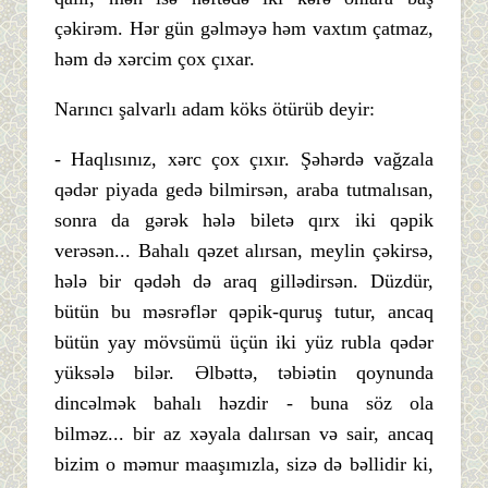
çəkirəm. Hər gün gəlməyə həm vaxtım çatmaz,
həm də xərcim çox çıxar.
Narıncı şalvarlı adam köks ötürüb deyir:
- Haqlısınız, xərc çox çıxır. Şəhərdə vağzala
qədər piyada gedə bilmirsən, araba tutmalısan,
sonra da gərək hələ biletə qırx iki qəpik
verəsən... Bahalı qəzet alırsan, meylin çəkirsə,
hələ bir qədəh də araq gillədirsən. Düzdür,
bütün bu məsrəflər qəpik-quruş tutur, ancaq
bütün yay mövsümü üçün iki yüz rubla qədər
yüksələ bilər. Əlbəttə, təbiətin qoynunda
dincəlmək bahalı həzdir - buna söz ola
bilməz... bir az xəyala dalırsan və sair, ancaq
bizim o məmur maaşımızla, sizə də bəllidir ki,