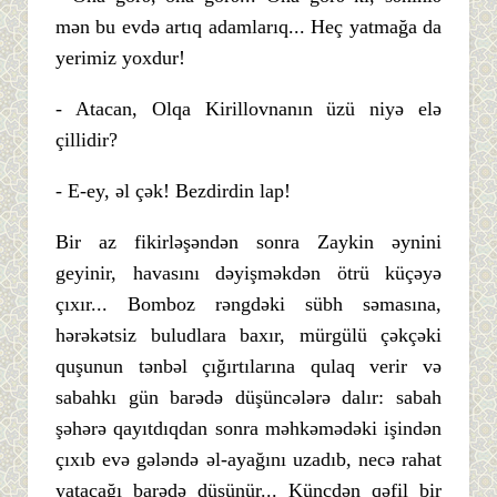
mən bu evdə artıq adamlarıq... Heç yatmağa da
yerimiz yoxdur!
- Atacan, Olqa Kirillovnanın üzü niyə elə
çillidir?
- E-ey, əl çək! Bezdirdin lap!
Bir az fikirləşəndən sonra Zaykin əynini
geyinir, havasını dəyişməkdən ötrü küçəyə
çıxır... Bomboz rəngdəki sübh səmasına,
hərəkətsiz buludlara baxır, mürgülü çəkçəki
quşunun tənbəl çığırtılarına qulaq verir və
sabahkı gün barədə düşüncələrə dalır: sabah
şəhərə qayıtdıqdan sonra məhkəmədəki işindən
çıxıb evə gələndə əl-ayağını uzadıb, necə rahat
yatacağı barədə düşünür... Küncdən qəfil bir