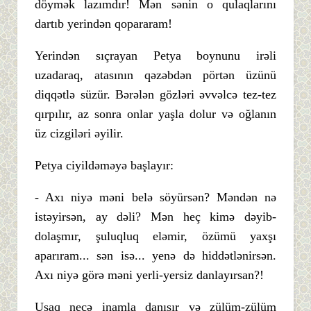
döymək lazımdır! Mən sənin o qulaqlarını
dartıb yerindən qopararam!
Yerindən sıçrayan Petya boynunu irəli
uzadaraq, atasının qəzəbdən pörtən üzünü
diqqətlə süzür. Bərələn gözləri əvvəlcə tez-tez
qırpılır, az sonra onlar yaşla dolur və oğlanın
üz cizgiləri əyilir.
Petya ciyildəməyə başlayır:
- Axı niyə məni belə söyürsən? Məndən nə
istəyirsən, ay dəli? Mən heç kimə dəyib-
dolaşmır, şuluqluq eləmir, özümü yaxşı
aparıram... sən isə... yenə də hiddətlənirsən.
Axı niyə görə məni yerli-yersiz danlayırsan?!
Uşaq necə inamla danışır və zülüm-zülüm