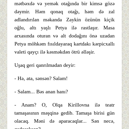
mətbəxdə və yemək otağında bir kimsə gözə
dəymir. Həm qonaq otağı, həm də zal
adlandırılan məkanda Zaykin özünün kiçik
oğlu, altı yaşlı Petya ilə rastlaşır. Masa
arxasında oturan və alt dodağını önə uzadan
Petya möhkəm fısıldayaraq kartdakı kərpicxallı
valeti qayçı ilə kəsməkdən ötrü əlləşir.
Uşaq geri qanrılmadan deyir:
- Hə, ata, sənsən? Salam!
- Salam... Bəs anan hanı?
- Anam? O, Olqa Kirillovna ilə teatr
tamaşasının məşqinə gedib. Tamaşa birisi gün
olacaq. Məni də aparacaqlar... Sən necə,