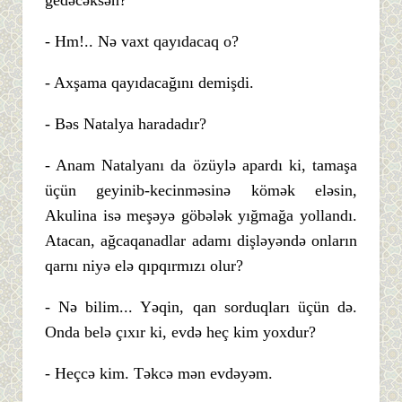
gedəcəksən?
- Hm!.. Nə vaxt qayıdacaq o?
- Axşama qayıdacağını demişdi.
- Bəs Natalya haradadır?
- Anam Natalyanı da özüylə apardı ki, tamaşa
üçün geyinib-kecinməsinə kömək eləsin,
Akulina isə meşəyə göbələk yığmağa yollandı.
Atacan, ağcaqanadlar adamı dişləyəndə onların
qarnı niyə elə qıpqırmızı olur?
- Nə bilim... Yəqin, qan sorduqları üçün də.
Onda belə çıxır ki, evdə heç kim yoxdur?
- Heçcə kim. Təkcə mən evdəyəm.