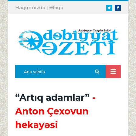
Haqqımızda
|
Əlaqə
Twitter
Facebook
Ana səhifə
“Artıq adamlar”
-
Anton Çexovun
hekayəsi