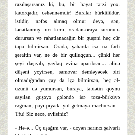
razılaşarsanız ki, bu, bir həyat tərzi yox,
katorqadır, cəhənnəmdir! Buralar bürkülüdür,
istidir, nəfəs almaq olmur deyə, sən,
lənətlənmiş biri kimi, oradan-oraya sürünüb-
durursan və rahatlanacağın bir guşəni heç cür
tapa bilmirsən. Orada, şəhərdə isə nə fərli
şəraitin var, nə də bir qulluqçun... çünki hər
şeyi daşıyıb, yaylaq evinə aparıbsan... əlinə
düşəni yeyirsən, samovar dəmləyəcək biri
olmadığından çay da içə bilmirsən, heç əl-
üzünü də yumursan, buraya, təbiətin qoynu
sayılan guşəyə gələndə isə toza-bürküyə
rəğmən, payi-piyada yol getməyə məcbursan...
Tfu! Siz necə, evlisiniz?
- Hə-ə... Üç uşağım var, - deyən narıncı şalvarlı