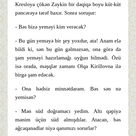
Kresloya çökən Zaykin bir dəqiqə boyu küt-küt
pəncərəyə tərəf baxır. Sonra soruşur:
- Bəs bizə yeməyi kim verəcək?
- Bu gün yeməyə bir şey yoxdur, ata! Anam elə
bildi ki, sən bu gün gəlməzsən, ona görə də
şam yeməyi hazırlamağı uyğun bilmədi. Özü
isə orada, məşqlər zamanı Olqa Kirillovna ilə
birgə şam edəcək.
- Ona hədsiz minnətdaram. Bəs sən nə
yemisən?
- Mən süd doğramacı yedim. Altı qəpiyə
mənim üçün süd almışdılar. Atacan, bəs
ağcaqanadlar niyə qanımızı sorurlar?