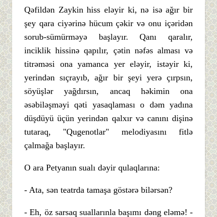
Qəfildən Zaykin hiss eləyir ki, nə isə ağır bir
şey qara ciyərinə hücum çəkir və onu içəridən
sorub-sümürməyə başlayır. Qanı qaralır,
inciklik hissinə qapılır, çətin nəfəs alması və
titrəməsi ona yamanca yer eləyir, istəyir ki,
yerindən sıçrayıb, ağır bir şeyi yerə çırpsın,
söyüşlər yağdırsın, ancaq həkimin ona
əsəbiləşməyi qəti yasaqlaması o dəm yadına
düşdüyü üçün yerindən qalxır və canını dişinə
tutaraq, "Qugenotlar" melodiyasını fitlə
çalmağa başlayır.
O ara Petyanın sualı dəyir qulaqlarına:
- Ata, sən teatrda tamaşa göstərə bilərsən?
- Eh, öz sarsaq suallarınla başımı dəng eləmə! -