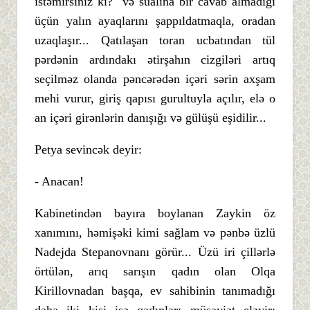
istəmirsiniz ki?" və sualına bir cavab almadığı
üçün yalın ayaqlarını şappıldatmaqla, oradan
uzaqlaşır... Qatılaşan toran ucbatından tül
pərdənin ardındakı ətirşahın cizgiləri artıq
seçilməz olanda pəncərədən içəri sərin axşam
mehi vurur, giriş qapısı gurultuyla açılır, elə o
an içəri girənlərin danışığı və gülüşü eşidilir...
Petya sevincək deyir:
- Anacan!
Kabinetindən bayıra boylanan Zaykin öz
xanımını, həmişəki kimi sağlam və pənbə üzlü
Nadejda Stepanovnanı görür... Üzü iri çillərlə
örtülən, arıq sarışın qadın olan Olqa
Kirillovnadan başqa, ev sahibinin tanımadığı