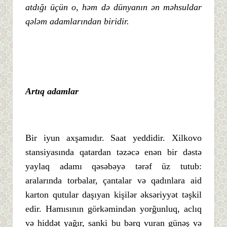
atdığı üçün o, həm də dünyanın ən məhsuldar
qələm adamlarından biridir.
Artıq adamlar
Bir iyun axşamıdır. Saat yeddidir. Xilkovo
stansiyasında qatardan təzəcə enən bir dəstə
yaylaq adamı qəsəbəyə tərəf üz tutub:
aralarında torbalar, çantalar və qadınlara aid
karton qutular daşıyan kişilər əksəriyyət təşkil
edir. Hamısının görkəmindən yorğunluq, aclıq
və hiddət yağır, sanki bu bərq vuran günəş və