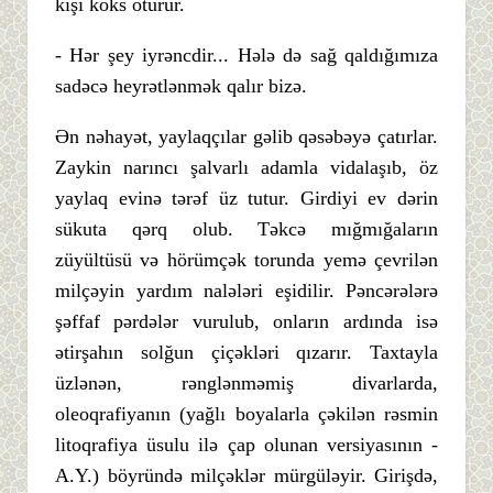
kişi köks ötürür.
- Hər şey iyrəncdir... Hələ də sağ qaldığımıza
sadəcə heyrətlənmək qalır bizə.
Ən nəhayət, yaylaqçılar gəlib qəsəbəyə çatırlar.
Zaykin narıncı şalvarlı adamla vidalaşıb, öz
yaylaq evinə tərəf üz tutur. Girdiyi ev dərin
sükuta qərq olub. Təkcə mığmığaların
züyültüsü və hörümçək torunda yemə çevrilən
milçəyin yardım nalələri eşidilir. Pəncərələrə
şəffaf pərdələr vurulub, onların ardında isə
ətirşahın solğun çiçəkləri qızarır. Taxtayla
üzlənən, rənglənməmiş divarlarda,
oleoqrafiyanın (yağlı boyalarla çəkilən rəsmin
litoqrafiya üsulu ilə çap olunan versiyasının -
A.Y.) böyründə milçəklər mürgüləyir. Girişdə,