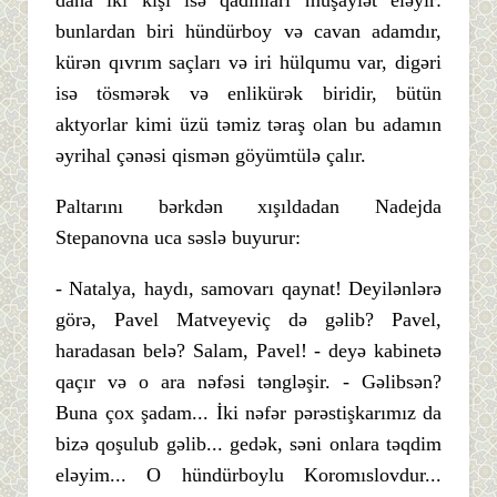
daha iki kişi isə qadınları müşayiət eləyir:
bunlardan biri hündürboy və cavan adamdır,
kürən qıvrım saçları və iri hülqumu var, digəri
isə tösmərək və enlikürək biridir, bütün
aktyorlar kimi üzü təmiz təraş olan bu adamın
əyrihal çənəsi qismən göyümtülə çalır.
Paltarını bərkdən xışıldadan Nadejda
Stepanovna uca səslə buyurur:
- Natalya, haydı, samovarı qaynat! Deyilənlərə
görə, Pavel Matveyeviç də gəlib? Pavel,
haradasan belə? Salam, Pavel! - deyə kabinetə
qaçır və o ara nəfəsi təngləşir. - Gəlibsən?
Buna çox şadam... İki nəfər pərəstişkarımız da
bizə qoşulub gəlib... gedək, səni onlara təqdim
eləyim... O hündürboylu Koromıslovdur...