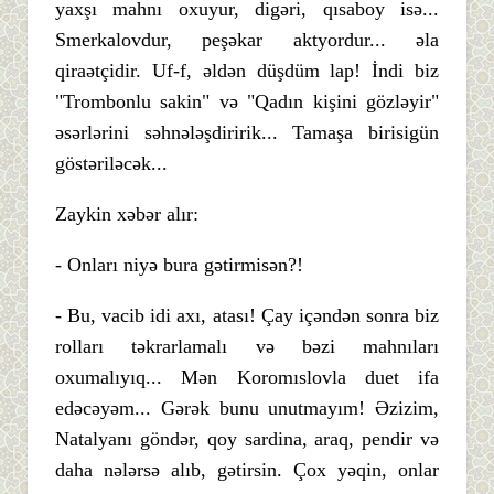
yaxşı mahnı oxuyur, digəri, qısaboy isə...
Smerkalovdur, peşəkar aktyordur... əla
qiraətçidir. Uf-f, əldən düşdüm lap! İndi biz
"Trombonlu sakin" və "Qadın kişini gözləyir"
əsərlərini səhnələşdiririk... Tamaşa birisigün
göstəriləcək...
Zaykin xəbər alır:
- Onları niyə bura gətirmisən?!
- Bu, vacib idi axı, atası! Çay içəndən sonra biz
rolları təkrarlamalı və bəzi mahnıları
oxumalıyıq... Mən Koromıslovla duet ifa
edəcəyəm... Gərək bunu unutmayım! Əzizim,
Natalyanı göndər, qoy sardina, araq, pendir və
daha nələrsə alıb, gətirsin. Çox yəqin, onlar