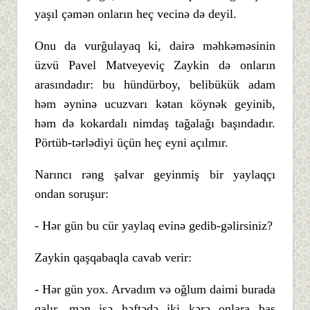
yaşıl çəmən onların heç vecinə də deyil.
Onu da vurğulayaq ki, dairə məhkəməsinin
üzvü Pavel Matveyeviç Zaykin də onların
arasındadır: bu hündürboy, belibükük adam
həm əyninə ucuzvarı kətan köynək geyinib,
həm də kokardalı nimdaş tağalağı başındadır.
Pörtüb-tərlədiyi üçün heç eyni açılmır.
Narıncı rəng şalvar geyinmiş bir yaylaqçı
ondan soruşur:
- Hər gün bu cür yaylaq evinə gedib-gəlirsiniz?
Zaykin qaşqabaqla cavab verir:
- Hər gün yox. Arvadım və oğlum daimi burada
qalır, mən isə həftədə iki kərə onlara baş