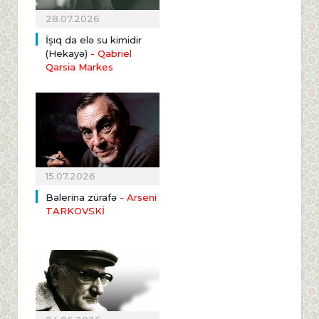
28.07.2026
İşıq da elə su kimidir
(Hekayə)
- Qabriel
Qarsia Markes
15.07.2026
Balerina zürafə
- Arseni
TARKOVSKİ