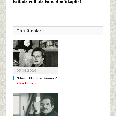
istifadə etdikdə istinad mütləqdir!
Tərcümələr
05.08.2026
"Məsih Ebolidə dayandı"
- Karlo Levi