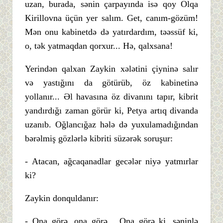
uzan, burada, sənin çarpayında isə qoy Olqa
Kirillovna üçün yer salım. Get, canım-gözüm!
Mən onu kabinetdə də yatırdardım, təəssüf ki,
o, tək yatmaqdan qorxur... Hə, qalxsana!
Yerindən qalxan Zaykin xələtini çiyninə salır
və yastığını da götürüb, öz kabinetinə
yollanır... Əl havasına öz divanını tapır, kibrit
yandırdığı zaman görür ki, Petya artıq divanda
uzanıb. Oğlancığaz hələ də yuxulamadığından
bərəlmiş gözlərlə kibriti süzərək soruşur:
- Atacan, ağcaqanadlar gecələr niyə yatmırlar
ki?
Zaykin donquldanır:
- Ona görə, ona görə... Ona görə ki, səninlə