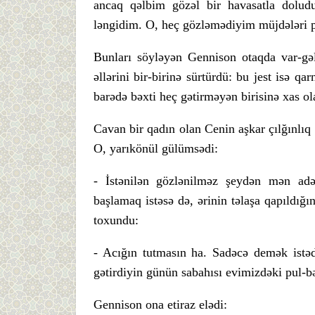
ancaq qəlbim gözəl bir havasatla doludu
ləngidim. O, heç gözləmədiyim müjdələri 
Bunları söyləyən Gennison otaqda var-gəl
əllərini bir-birinə sürtürdü: bu jest isə 
barədə bəxti heç gətirməyən birisinə xas ola
Cavan bir qadın olan Cenin aşkar çılğınlıq 
O, yarıkönül gülümsədi:
- İstənilən gözlənilməz şeydən mən adə
başlamaq istəsə də, ərinin təlaşa qapıldığı
toxundu:
- Acığın tutmasın ha. Sadəcə demək istə
gətirdiyin günün sabahısı evimizdəki pul-bə
Gennison ona etiraz elədi: