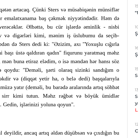
1
qətən artacaq. Çünki Sters və müsabiqənin münsiflər
"
ər emalatxanama baş çəkmək niyyətindədir. Həm də
əcəklər. Əlbəttə, bu cür işlərdə əminlik - nisbi
1
Ş
av və digərləri kimi, mənim iş üslubumu da seçib-
bdən də Sters dedi ki: "Əzizim, axı "Yoxuşlu cığırla
1
ini başı üstə qaldıran qadın" fiqurunu yaratmaq məhz
Ş
i, mən buna etiraz elədim, o isə məndən hər hansı söz
1
 qoydu: "Deməli, şərti olaraq sizinki sandığım o
S
kdir və (diqqət yetir ha, o belə dedi) başqalarıyla
üzə yatır (deməli, bu barədə aralarında artıq söhbət
1
 sirr kimi tutun. Məhz rəğbət və böyük ümidlər
S
y
 Gedin, işlərinizi yoluna qoyun".
L
1
C
l deyildir, ancaq artıq əldən düşübsən və çıxdığın bu