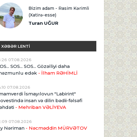
Bizim adam - Rasim Kərimli
(Xatirə-esse)
Turan UĞUR
XƏBƏR LENTİ
5:26 07.08.2026
OS... SOS... SOS... Gözəlliyi daha
məzmunlu edək
- İlham RƏHİMLİ
4:10 07.08.2026
mamverdi İsmayılovun "Labirint"
ovestində insan və dilin bədii-fəlsəfi
əhdəti
- Mehriban VƏLİYEVA
2:09 07.08.2026
y Nəriman
- Nəcməddin MÜRVƏTOV