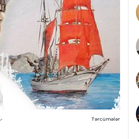
-
Tərcümələr