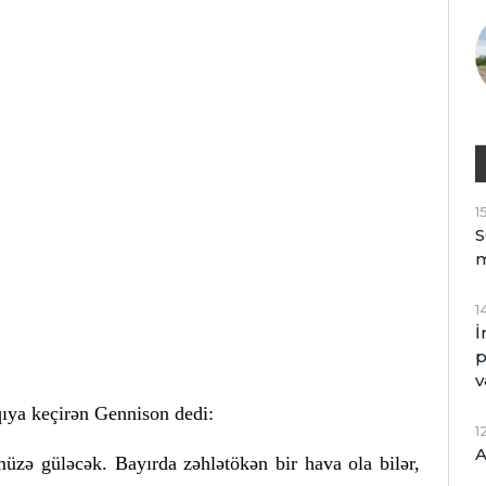
1
S
1
İ
p
v
qıya keçirən Gennison dedi:
1
A
üzə güləcək. Bayırda zəhlətökən bir hava ola bilər,