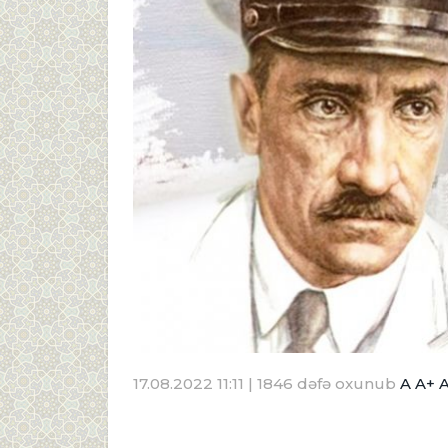
17.08.2022 11:11
| 1846 dəfə oxunub
A
A+
A