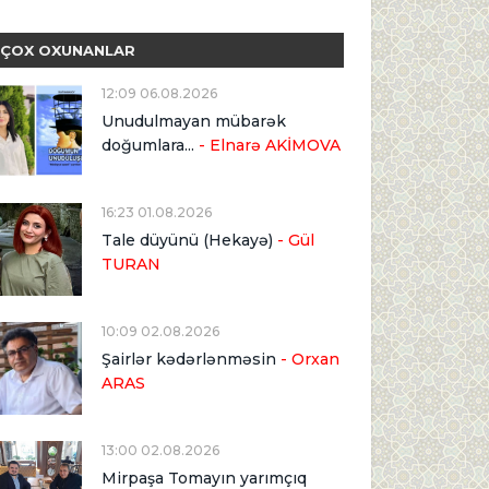
ÇOX OXUNANLAR
12:09 06.08.2026
Unudulmayan mübarək
doğumlara...
- Elnarə AKİMOVA
16:23 01.08.2026
Tale düyünü (Hekayə)
- Gül
TURAN
10:09 02.08.2026
Şairlər kədərlənməsin
- Orxan
ARAS
13:00 02.08.2026
Mirpaşa Tomayın yarımçıq