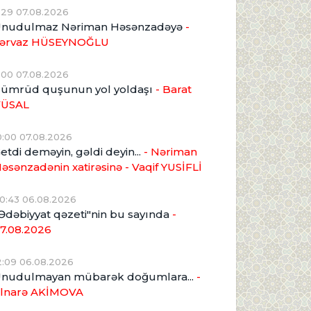
1:29 07.08.2026
nudulmaz Nəriman Həsənzadəyə
-
ərvaz HÜSEYNOĞLU
1:00 07.08.2026
ümrüd quşunun yol yoldaşı
- Barat
VÜSAL
0:00 07.08.2026
etdi deməyin, gəldi deyin...
- Nəriman
əsənzadənin xatirəsinə
- Vaqif YUSİFLİ
0:43 06.08.2026
Ədəbiyyat qəzeti"nin bu sayında
-
7.08.2026
2:09 06.08.2026
nudulmayan mübarək doğumlara...
-
lnarə AKİMOVA