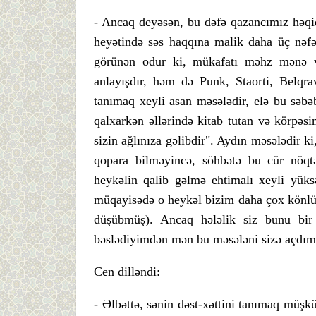
- Ancaq deyəsən, bu dəfə qazancımız həqi
heyətində səs haqqına malik daha üç nəf
görünən odur ki, mükafatı məhz mənə ver
anlayışdır, həm də Punk, Staorti, Belqr
tanımaq xeyli asan məsələdir, elə bu səbə
qalxarkən əllərində kitab tutan və körpəs
sizin ağlınıza gəlibdir". Aydın məsələdir k
qopara bilməyincə, söhbətə bu cür nöqtə
heykəlin qalib gəlmə ehtimalı xeyli yüksə
müqayisədə o heykəl bizim daha çox könlüm
düşübmüş). Ancaq hələlik siz bunu bir
bəslədiyimdən mən bu məsələni sizə açdım.
Cen dilləndi:
- Əlbəttə, sənin dəst-xəttini tanımaq müşkü