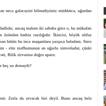
dən necə gələcəyini bilmədiyimiz müddətcə, uğurdan
adlıdır, ancaq məlum iki səbəbə görə o, bu mükafatı
n özündən hədsiz razılığıdır. İkincisi, böyük nüfuz
 mən bütün bu incə məqamlara yaxşıca bələdəm. Sters
rim - elm məfhumunun ən uğurlu simvoludur, çünki
ti, Bilik zirvəsinə doğru aparır.
də heç nə deməyib?
vmir. Zorla da sevəcək biri deyil. Bunu ancaq belə