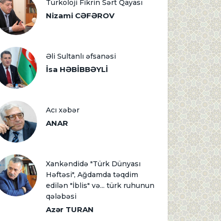
Türkoloji Fikrin Sərt Qayası
Nizami CƏFƏROV
Əli Sultanlı əfsanəsi
İsa HƏBİBBƏYLİ
Acı xəbər
ANAR
Xankəndidə "Türk Dünyası
Həftəsi", Ağdamda təqdim
edilən "İblis" və... türk ruhunun
qələbəsi
Azər TURAN