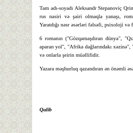
Tam adı-soyadı Aleksandr Stepanoviç Qri
rus nasiri və şairi olmaqla yanaşı, rom
Yaratdığı nəsr əsərləri fəlsəfi, psixoloji və 
6 romanın ("Gözqamaşdıran dünya", "Qızı
aparan yol", "Afrika dağlarındakı xəzinə",
və onlarla şeirin müəllifidir.
Yazara məşhurluq qazandıran ən önəmli əsər
Qalib