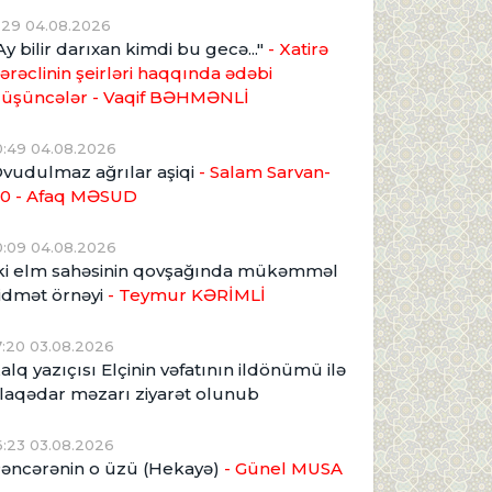
1:29 04.08.2026
Ay bilir darıxan kimdi bu gecə..."
- Xatirə
ərəclinin şeirləri haqqında ədəbi
üşüncələr - Vaqif BƏHMƏNLİ
0:49 04.08.2026
vudulmaz ağrılar aşiqi
- Salam Sarvan-
0 - Afaq MƏSUD
0:09 04.08.2026
ki elm sahəsinin qovşağında mükəmməl
idmət örnəyi
- Teymur KƏRİMLİ
7:20 03.08.2026
alq yazıçısı Elçinin vəfatının ildönümü ilə
laqədar məzarı ziyarət olunub
6:23 03.08.2026
əncərənin o üzü (Hekayə)
- Günel MUSA