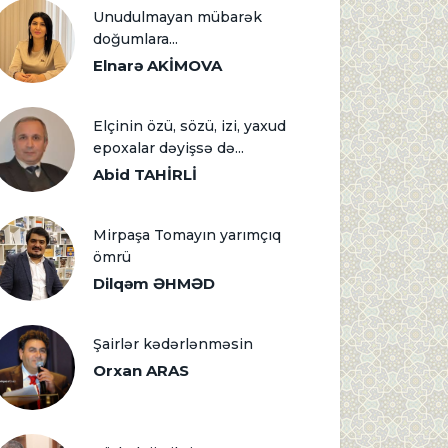
Unudulmayan mübarək
doğumlara...
Elnarə AKİMOVA
Elçinin özü, sözü, izi, yaxud
epoxalar dəyişsə də...
Abid TAHİRLİ
Mirpaşa Tomayın yarımçıq
ömrü
Dilqəm ƏHMƏD
Şairlər kədərlənməsin
Orxan ARAS