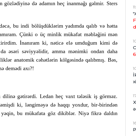
in gözlədiyinə də adamın heç inanmağı gəlmir. Sters
1
"
F
əcə, bu indi bölüşdüklərim yadımda qalıb və hətta
d
rlamıram. Çünki o üç minlik mükafat məbləğini mən
1
irirdim. İnanıram ki, nəticə elə umduğum kimi də
O
 da əsəri səviyyəlidir, amma mənimki ondan daha
6
lliklər anatomik cəhətlərin kölgəsində qalıbmış. Bəs,
nə demədi axı?!
1
İ
x
1
 dilinə gətirərdi. Ledan heç vaxt tələsik iş görməz.
X
mişdi ki, ləngiməyə də haqqı yoxdur, bir-birindən
ə
 yəqin, bu mükafata göz dikiblər. Niyə fikrə daldın
1
P