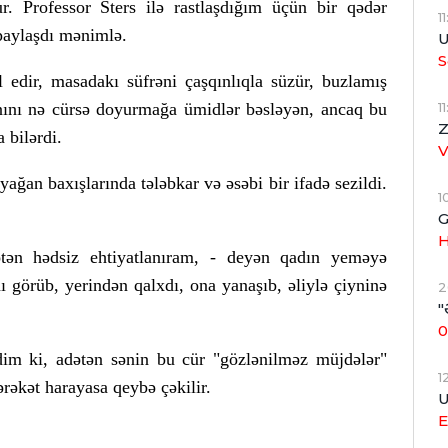
r. Professor Sters ilə rastlaşdığım üçün bir qədər
1
paylaşdı mənimlə.
U
S
 edir, masadakı süfrəni çaşqınlıqla süzür, buzlamış
1
qarnını nə cürsə doyurmağa ümidlər bəsləyən, ancaq bu
Z
 bilərdi.
yağan baxışlarında tələbkar və əsəbi bir ifadə sezildi.
1
G
H
tən hədsiz ehtiyatlanıram, - deyən qadın yeməyə
nı görüb, yerindən qalxdı, ona yanaşıb, əliylə çiyninə
2
"
0
dim ki, adətən sənin bu cür "gözlənilməz müjdələr"
1
rəkət harayasa qeybə çəkilir.
U
E