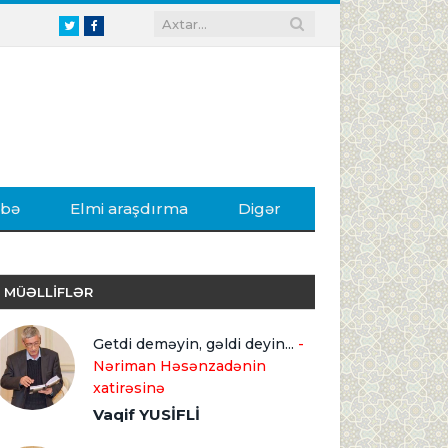
Twitter
Facebook
ibə
Elmi araşdırma
Digər
MÜƏLLİFLƏR
Getdi deməyin, gəldi deyin...
-
Nəriman Həsənzadənin
xatirəsinə
Vaqif YUSİFLİ