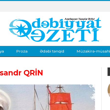
ya
Proza
Ədəbi tənqid
Müzakirə-müsah
ksandr QRİN