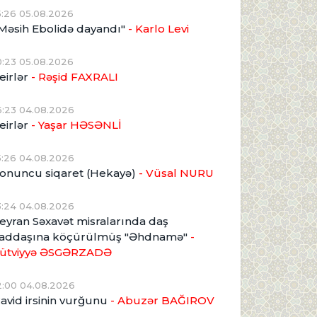
5:26 05.08.2026
Məsih Ebolidə dayandı"
- Karlo Levi
0:23 05.08.2026
eirlər
- Rəşid FAXRALI
6:23 04.08.2026
eirlər
- Yaşar HƏSƏNLİ
5:26 04.08.2026
onuncu siqaret (Hekayə)
- Vüsal NURU
3:24 04.08.2026
eyran Səxavət misralarında daş
addaşına köçürülmüş "Əhdnamə"
-
ütviyyə ƏSGƏRZADƏ
2:00 04.08.2026
avid irsinin vurğunu
- Abuzər BAĞIROV