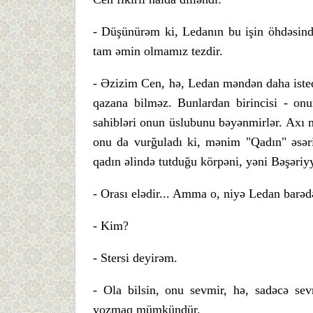
- Düşünürəm ki, Ledanın bu işin öhdəsin
tam əmin olmamız tezdir.
- Əzizim Cen, hə, Ledan məndən daha isted
qazana bilməz. Bunlardan birincisi - onu
sahibləri onun üslubunu bəyənmirlər. Axı
onu da vurğuladı ki, mənim "Qadın" əsə
qadın əlində tutduğu körpəni, yəni Bəşəriyyə
- Orası elədir... Amma o, niyə Ledan barə
- Kim?
- Stersi deyirəm.
- Ola bilsin, onu sevmir, hə, sadəcə se
yozmaq mümkündür.