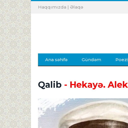
Haqqımızda
|
Əlaqə
Ana səhifə
Gündəm
Poezi
Qalib
- Hekayə. Ale