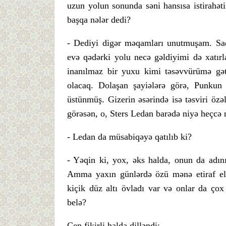
uzun yolun sonunda səni hansısa istirahət
başqa nələr dedi?
- Dediyi digər məqamları unutmuşam. Sad
evə qədərki yolu necə gəldiyimi də xatı
inanılmaz bir yuxu kimi təsəvvürümə gət
olacaq. Dolaşan şayiələrə görə, Punkun
üstünmüş. Gizerin əsərində isə təsviri özə
görəsən, o, Sters Ledan barədə niyə heçcə 
- Ledan da müsabiqəyə qatılıb ki?
- Yəqin ki, yox, əks halda, onun da adını
Amma yaxın günlərdə özü mənə etiraf elə
kiçik düz altı övladı var və onlar da çox
belə?
Cen fikirli halda dilləndi: