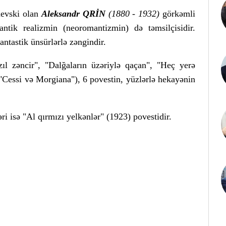
nevski olan
Aleksandr QRİN
(1880 - 1932)
görkəmli
antik realizmin (neoromantizmin) də təmsilçisidir.
fantastik ünsürlərlə zəngindir.
l zəncir", "Dalğaların üzəriylə qaçan", "Heç yerə
 "Cessi və Morgiana"), 6 povestin, yüzlərlə hekayənin
i isə "Al qırmızı yelkənlər" (1923) povestidir.