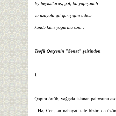
Ey
heykə
ltə
raş,
gə
l,
bu
yapış
qanlı
və ü
zü
yola
gil
qarışığı
nı
adicə
kü
ndə
kimi
yoğ
urma
sə
n...
Teofil
Qotyenin "
Sə
nə
t" ş
eirində
n
1
Qapını örtüb, yağışda islanan paltosunu as
- Hə, Cen, ən nəhayət, tale bizim də üzüm