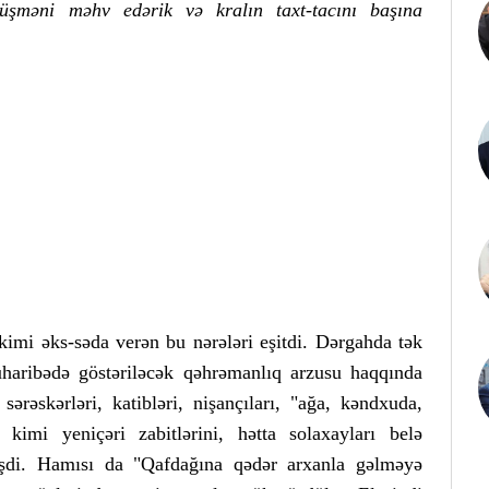
düşməni məhv edərik və kralın taxt-tacını başına
kimi əks-səda verən bu nərələri eşitdi. Dərgahda tək
üharibədə göstəriləcək qəhrəmanlıq arzusu haqqında
ərəskərləri, katibləri, nişançıları, "ağa, kəndxuda,
 kimi yeniçəri zabitlərini, hətta solaxayları belə
şdi. Hamısı da "Qafdağına qədər arxanla gəlməyə