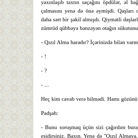
yaxınlaşıb taxtın saçağını öpdülər, əl ba
çalmasını yenə də önə əymişdi. Qaşları 
daha sərt bir şəkil almışdı. Qiymətli daşla
zümrüd qübbəyə bənzəyən otağın sükutunu
- Qızıl Alma haradır? İçərinizdə bilən varm
- !
- ?
- ...
Heç kim cavab verə bilmədi. Hamı gözünü 
Padşah:
- Bunu soruşmaq üçün sizi çağırdım buray
eşidirsiniz. Baxın. Yenə də "Qızıl Almaya.