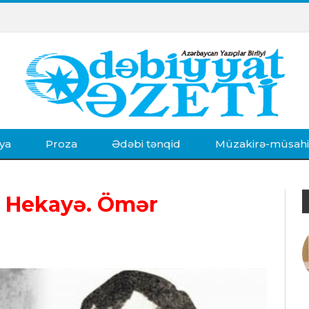
ya
Proza
Ədəbi tənqid
Müzakirə-müsah
 Hekayə. Ömər