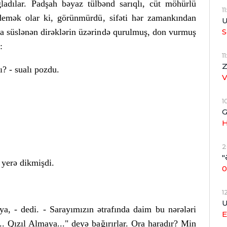
ğladılar. Padşah bəyaz tülbənd sarıqlı, cüt möhürlü
1
demək olar ki, görünmürdü, sifəti hər zamankından
U
S
rla süslənən dirəklərin üzərində qurulmuş, don vurmuş
:
1
Z
ı? - sualı pozdu.
1
G
H
2
"
yerə dikmişdi.
0
1
U
a, - dedi. - Sarayımızın ətrafında daim bu nərələri
E
.. Qızıl Almaya..." deyə bağırırlar. Ora haradır? Min