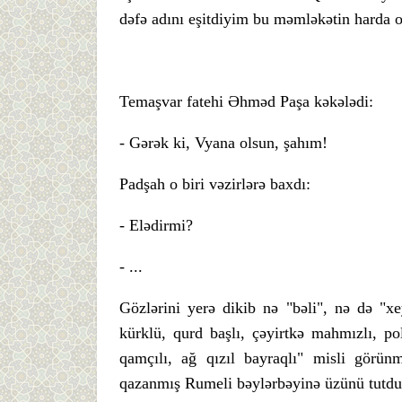
dəfə adını eşitdiyim bu məmləkətin harda 
Temaşvar fatehi Əhməd Paşa kəkələdi:
- Gərək ki, Vyana olsun, şahım!
Padşah o biri vəzirlərə baxdı:
- Elədirmi?
- ...
Gözlərini yerə dikib nə "bəli", nə də "xe
kürklü, qurd başlı, çəyirtkə mahmızlı, p
qamçılı, ağ qızıl bayraqlı" misli görü
qazanmış Rumeli bəylərbəyinə üzünü tutdu