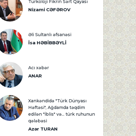
Türkoloji Fikrin Sərt Qayası
Nizami CƏFƏROV
Əli Sultanlı əfsanəsi
İsa HƏBİBBƏYLİ
Acı xəbər
ANAR
Xankəndidə "Türk Dünyası
Həftəsi", Ağdamda təqdim
edilən "İblis" və... türk ruhunun
qələbəsi
Azər TURAN