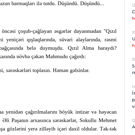
ər uzun barmaqları ilə tutdu. Düşündü. Düşündü...
1
D
M
r öncəsi çoşub-çağlayan əsgərlər dayanmadan "Qızıl
1
U
i yeniçəri qışlaqlarında, süvari alaylarında, rəsmi
n bağçasında belə duymuşdu. Qızıl Alma haraydı?
rxasında növbə çəkən Mahmudu çağırdı:
1
S
i, sərəskərləri toplasın. Həmən gəlsinlər.
1
İ
p
v
na yenidən çağırılmalarını böyük intizar və həyəcan
m Əli Paşanın arxasınca sərəskərlər, Sokullu Mehmet
1
A
 gözlərini yerə zilləyib içəri daxil oldular. Tək-tək