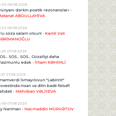
2:09 08.08.2026
ünyanı dərkin poetik rezonansları
-
ətanət ABDULLAYEVA
0:23 08.08.2026
lu sözə salam olsun!
- Kamil Vəli
NƏRİMANOĞLU
5:26 07.08.2026
OS... SOS... SOS... Gözəlliyi daha
məzmunlu edək
- İlham RƏHİMLİ
4:10 07.08.2026
mamverdi İsmayılovun "Labirint"
ovestində insan və dilin bədii-fəlsəfi
əhdəti
- Mehriban VƏLİYEVA
2:09 07.08.2026
y Nəriman
- Nəcməddin MÜRVƏTOV