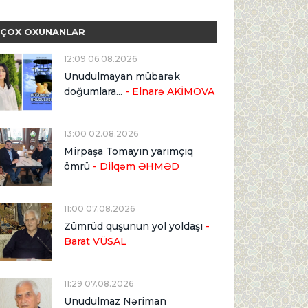
ÇOX OXUNANLAR
12:09 06.08.2026
Unudulmayan mübarək
doğumlara...
- Elnarə AKİMOVA
13:00 02.08.2026
Mirpaşa Tomayın yarımçıq
ömrü
- Dilqəm ƏHMƏD
11:00 07.08.2026
Zümrüd quşunun yol yoldaşı
-
Barat VÜSAL
11:29 07.08.2026
Unudulmaz Nəriman