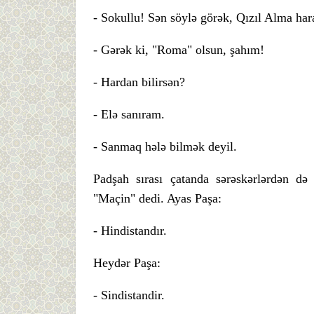
- Sokullu! Sən söylə görək, Qızıl Alma har
- Gərək ki, "Roma" olsun, şahım!
- Hardan bilirsən?
- Elə sanıram.
- Sanmaq hələ bilmək deyil.
Padşah sırası çatanda sərəskərlərdən d
"Maçin" dedi. Ayas Paşa:
- Hindistandır.
Heydər Paşa:
- Sindistandir.