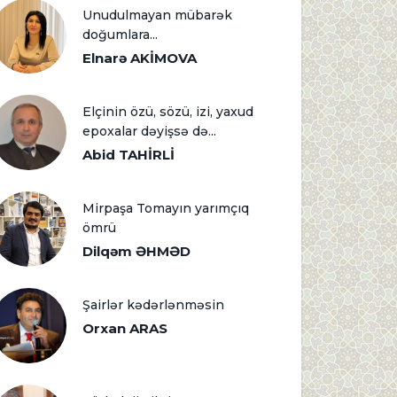
Unudulmayan mübarək
doğumlara...
Elnarə AKİMOVA
Elçinin özü, sözü, izi, yaxud
epoxalar dəyişsə də...
Abid TAHİRLİ
Mirpaşa Tomayın yarımçıq
ömrü
Dilqəm ƏHMƏD
Şairlər kədərlənməsin
Orxan ARAS