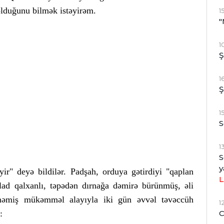
olduğunu bilmək istəyirəm.
1
"
1
Ş
1
Ş
1
S
1
S
y
yir" deyə bildilər. Padşah, orduya gətirdiyi "qaplan
L
olad qalxanlı, təpədən dırnağa dəmirə bürünmüş, əli
nməmiş mükəmməl alayıyla iki gün əvvəl təvəccüh
1
C
: