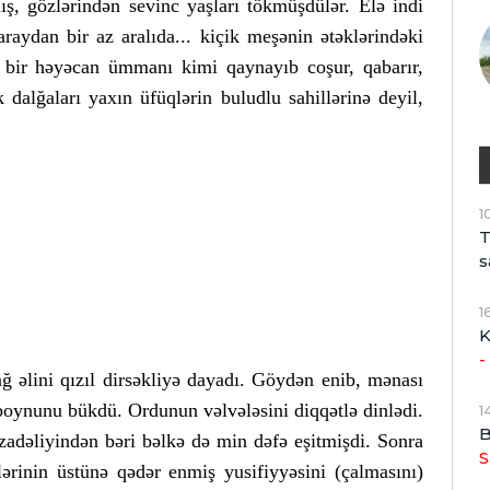
ış, gözlərindən sevinc yaşları tökmüşdülər. Elə indi
araydan bir az aralıda... kiçik meşənin ətəklərindəki
bir həyəcan ümmanı kimi qaynayıb coşur, qabarır,
dalğaları yaxın üfüqlərin buludlu sahillərinə deyil,
1
T
s
1
K
-
ğ əlini qızıl dirsəkliyə dayadı. Göydən enib, mənası
boynunu bükdü. Ordunun vəlvələsini diqqətlə dinlədi.
1
B
zadəliyindən bəri bəlkə də min dəfə eşitmişdi. Sonra
S
ərinin üstünə qədər enmiş yusifiyyəsini (çalmasını)