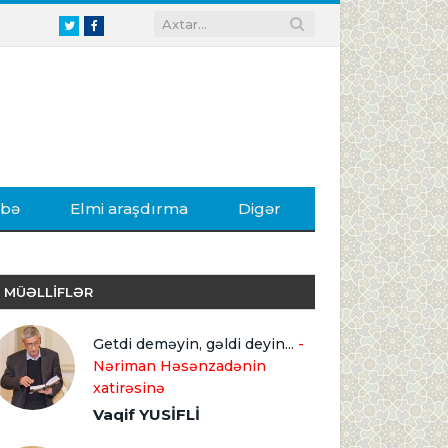
Twitter
Facebook
ibə
Elmi araşdırma
Digər
MÜƏLLİFLƏR
Getdi deməyin, gəldi deyin...
-
Nəriman Həsənzadənin
xatirəsinə
Vaqif YUSİFLİ