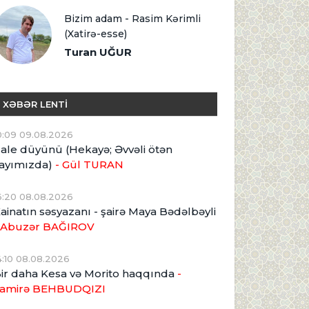
Bizim adam - Rasim Kərimli
(Xatirə-esse)
Turan UĞUR
XƏBƏR LENTİ
0:09 09.08.2026
ale düyünü (Hekayə; Əvvəli ötən
ayımızda)
- Gül TURAN
6:20 08.08.2026
ainatın səsyazanı - şairə Maya Bədəlbəyli
 Abuzər BAĞIROV
4:10 08.08.2026
ir daha Kesa və Morito haqqında
-
amirə BEHBUDQIZI