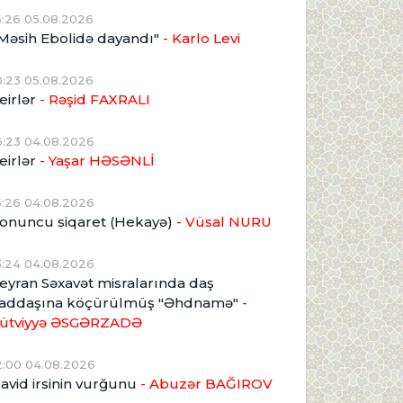
5:26 05.08.2026
Məsih Ebolidə dayandı"
- Karlo Levi
0:23 05.08.2026
eirlər
- Rəşid FAXRALI
6:23 04.08.2026
eirlər
- Yaşar HƏSƏNLİ
5:26 04.08.2026
onuncu siqaret (Hekayə)
- Vüsal NURU
3:24 04.08.2026
eyran Səxavət misralarında daş
addaşına köçürülmüş "Əhdnamə"
-
ütviyyə ƏSGƏRZADƏ
2:00 04.08.2026
avid irsinin vurğunu
- Abuzər BAĞIROV