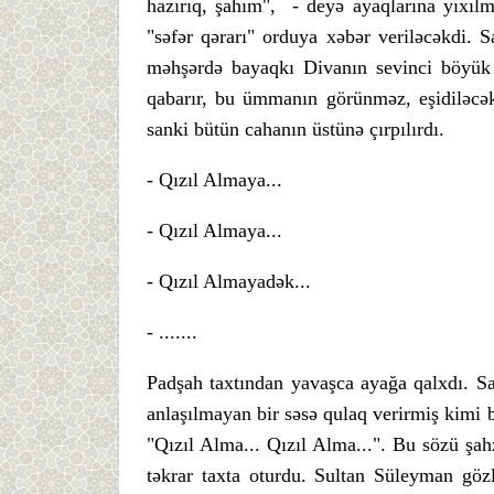
hazırıq, şahım", - deyə ayaqlarına yıxılm
"səfər qərarı" orduya xəbər veriləcəkdi. S
məhşərdə bayaqkı Divanın sevinci böyük 
qabarır, bu ümmanın görünməz, eşidiləcək 
sanki bütün cahanın üstünə çırpılırdı.
- Qızıl Almaya...
- Qızıl Almaya...
- Qızıl Almayadək...
- .......
Padşah taxtından yavaşca ayağa qalxdı. Sa
anlaşılmayan bir səsə qulaq verirmiş kimi 
"Qızıl Alma... Qızıl Alma...". Bu sözü şah
təkrar taxta oturdu. Sultan Süleyman gözl