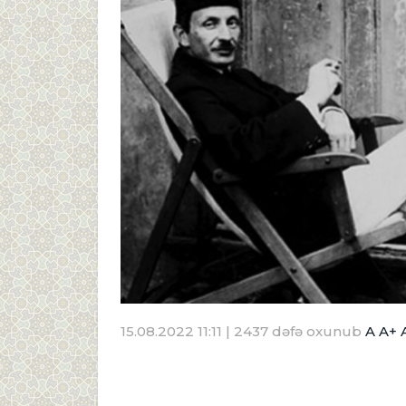
15.08.2022 11:11
| 2437 dəfə oxunub
A
A+