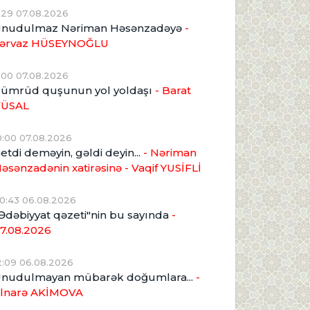
1:29 07.08.2026
nudulmaz Nəriman Həsənzadəyə
-
ərvaz HÜSEYNOĞLU
1:00 07.08.2026
ümrüd quşunun yol yoldaşı
- Barat
VÜSAL
0:00 07.08.2026
etdi deməyin, gəldi deyin...
- Nəriman
əsənzadənin xatirəsinə
- Vaqif YUSİFLİ
0:43 06.08.2026
Ədəbiyyat qəzeti"nin bu sayında
-
7.08.2026
2:09 06.08.2026
nudulmayan mübarək doğumlara...
-
lnarə AKİMOVA