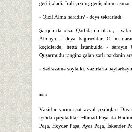
geri itələdi. İrəli çıxmış geniş alnını əsm
- Qızıl Alma haradır? - deyə təkrarladı.
Şərqdə də olsa, Qərbdə də olsa.., - səfə
Almaya..." deyə bağırırdılar. O bu nərən
keçidlərdə, hətta İstanbulda - sarayı
Quşarmudu rənginə çalan zərli pərdənin a
- Sədrəzəmə söylə ki, vəzirlərlə bəylərbəyin
***
Vəzirlər yarım saat əvvəl çıxdıqları Diva
içində qarşıladılar. Əhməd Paşa ilə Hadı
Paşa, Heydər Paşa, Ayas Paşa, İskəndər Paşa