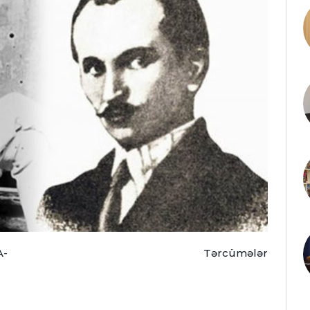
A-
Tərcümələr