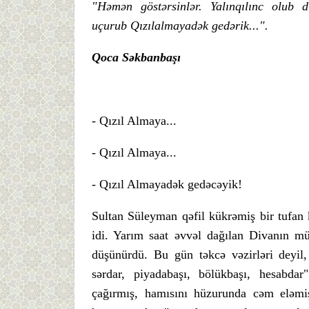
"Həmən göstərsinlər. Yalınqılınc olub 
uçurub
Qızılalmayadək gedərik...".
Qoca Səkbanbaşı
- Qızıl Almaya...
- Qızıl Almaya...
- Qızıl Almayadək gedəcəyik!
Sultan Süleyman qəfil kükrəmiş bir tufan 
idi. Yarım saat əvvəl dağılan Divanın m
düşünürdü. Bu gün təkcə vəzirləri deyil, s
sərdar, piyadabaşı, bölükbaşı, hesabdar"
çağırmış, hamısını hüzurunda cəm eləmi