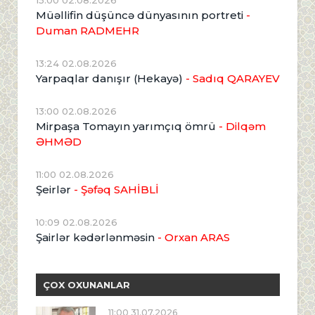
15:00 02.08.2026
Müəllifin düşüncə dünyasının portreti
-
Duman RADMEHR
13:24 02.08.2026
Yarpaqlar danışır (Hekayə)
- Sadıq QARAYEV
13:00 02.08.2026
Mirpaşa Tomayın yarımçıq ömrü
- Dilqəm
ƏHMƏD
11:00 02.08.2026
Şeirlər
- Şəfəq SAHİBLİ
10:09 02.08.2026
Şairlər kədərlənməsin
- Orxan ARAS
ÇOX OXUNANLAR
11:00 31.07.2026