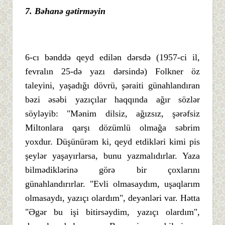
7.
Bə
hanə
gə
tirmə
yin
6-cı bənddə qeyd edilən dərsdə (1957-ci il,
fevralın 25-də yazı dərsində) Folkner öz
taleyini, yaşadığı dövrü, şəraiti günahlandıran
bəzi əsəbi yazıçılar haqqında ağır sözlər
söyləyib: "Mənim dilsiz, ağızsız, şərəfsiz
Miltonlara qarşı dözümlü olmağa səbrim
yoxdur. Düşünürəm ki, qeyd etdikləri kimi pis
şeylər yaşayırlarsa, bunu yazmalıdırlar. Yaza
bilmədiklərinə görə bir çoxlarını
günahlandırırlar. "Evli olmasaydım, uşaqlarım
olmasaydı, yazıçı olardım", deyənləri var. Hətta
"Əgər bu işi bitirsəydim, yazıçı olardım",