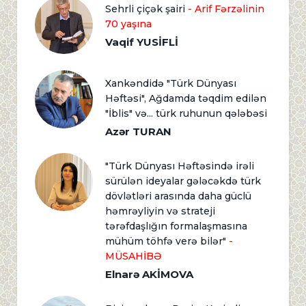
Sehrli çiçək şairi
- Arif Fərzəlinin
70 yaşına
Vaqif YUSİFLİ
Xankəndidə "Türk Dünyası
Həftəsi", Ağdamda təqdim edilən
"İblis" və... türk ruhunun qələbəsi
Azər TURAN
"Türk Dünyası Həftəsində irəli
sürülən ideyalar gələcəkdə türk
dövlətləri arasında daha güclü
həmrəyliyin və strateji
tərəfdaşlığın formalaşmasına
mühüm töhfə verə bilər"
-
MÜSAHİBƏ
Elnarə AKİMOVA