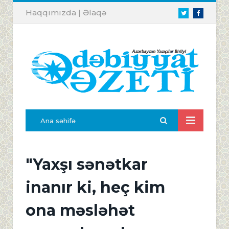
Haqqımızda
|
Əlaqə
Twitter
Facebook
Ana səhifə
"Yaxşı sənətkar
inanır ki, heç kim
ona məsləhət