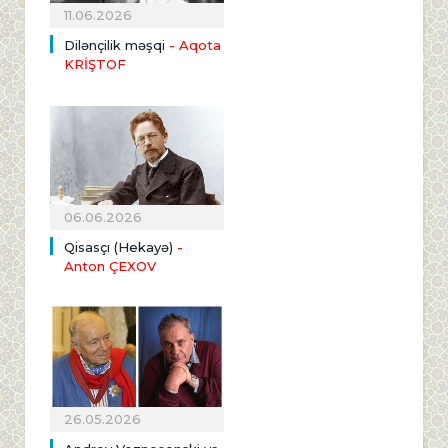
11.06.2026
Dilənçilik məşqi
- Aqota
KRİŞTOF
06.06.2026
Qisasçı (Hekayə)
-
Anton ÇEXOV
26.05.2026