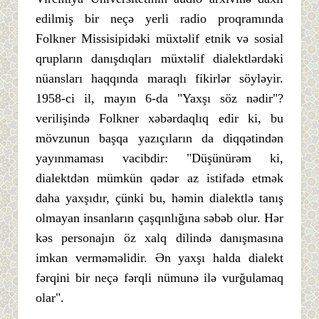
edilmiş bir neçə yerli radio proqramında
Folkner Missisipidəki müxtəlif etnik və sosial
qrupların danışdıqları müxtəlif dialektlərdəki
nüansları haqqında maraqlı fikirlər söyləyir.
1958-ci il, mayın 6-da "Yaxşı söz nədir"?
verilişində Folkner xəbərdaqlıq edir ki, bu
mövzunun başqa yazıçıların da diqqətindən
yayınmaması vacibdir: "Düşünürəm ki,
dialektdən mümkün qədər az istifadə etmək
daha yaxşıdır, çünki bu, həmin dialektlə tanış
olmayan insanların çaşqınlığına səbəb olur. Hər
kəs personajın öz xalq dilində danışmasına
imkan verməməlidir. Ən yaxşı halda dialekt
fərqini bir neçə fərqli nümunə ilə vurğulamaq
olar".