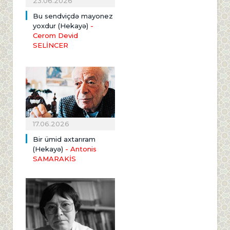
23.06.2026
Bu sendviçdə mayonez
yoxdur (Hekayə)
-
Cerom Devid
SELİNCER
17.06.2026
Bir ümid axtarıram
(Hekayə)
- Antonis
SAMARAKİS