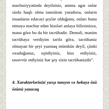
məcburiyyətində deyilsiniz, amma əgər onlar
sizdə haqlı olma təəssüratı yaradırsa, onların
insanların edəcəyi şeylər olduğunu, onları bunu
etməyə məcbur edən hissləri anlaya bilirsinizsə,
mənə görə bu da bir təcrübədir. Deməli, mənim
təcrübəyə verdiyim tərifə görə, təcrübəniz
olmayan bir şeyi yazmaq mümkün deyil, çünki
oxuduğunuz, eşitdiyiniz, hiss etdiyiniz,
təsəvvür etdiyiniz hər şey sizin təcrübənizdir".
4. Xarakterlərinizi yaxşı tanıyın və hekayə özü
özünü yazacaq