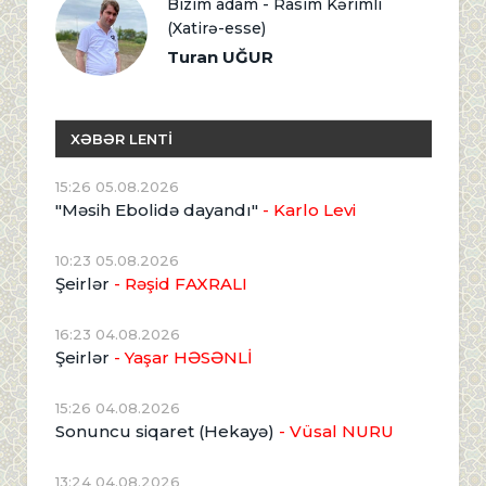
Bizim adam - Rasim Kərimli
(Xatirə-esse)
Turan UĞUR
XƏBƏR LENTİ
15:26 05.08.2026
"Məsih Ebolidə dayandı"
- Karlo Levi
10:23 05.08.2026
Şeirlər
- Rəşid FAXRALI
16:23 04.08.2026
Şeirlər
- Yaşar HƏSƏNLİ
15:26 04.08.2026
Sonuncu siqaret (Hekayə)
- Vüsal NURU
13:24 04.08.2026