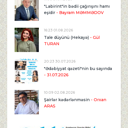
"Labirint"in bədii çağırışını hamı
eşidir
- Bayram MƏMMƏDOV
16:23 01.08.2026
Tale düyünü (Hekayə)
- Gül
TURAN
20:23 30.07.2026
"Ədəbiyyat qəzeti"nin bu sayında
- 31.07.2026
10:09 02.08.2026
Şairlər kədərlənməsin
- Orxan
ARAS