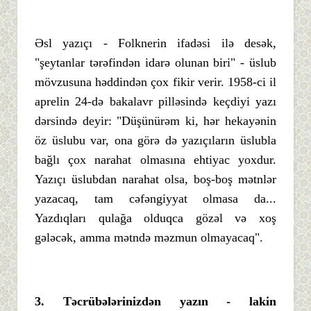
Əsl yazıçı - Folknerin ifadəsi ilə desək,
"şeytanlar tərəfindən idarə olunan biri" - üslub
mövzusuna həddindən çox fikir verir. 1958-ci il
aprelin 24-də bakalavr pilləsində keçdiyi yazı
dərsində deyir: "Düşünürəm ki, hər hekayənin
öz üslubu var, ona görə də yazıçıların üslubla
bağlı çox narahat olmasına ehtiyac yoxdur.
Yazıçı üslubdan narahat olsa, boş-boş mətnlər
yazacaq, tam cəfəngiyyat olmasa da...
Yazdıqları qulağa olduqca gözəl və xoş
gələcək, amma mətndə məzmun olmayacaq".
3.
Tə
crü
bə
lə
rinizdə
n
yazı
n -
lakin