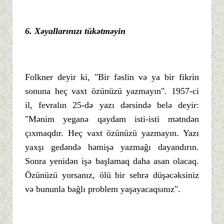
6.
Xə
yalları
nı
zı
tü
kə
tmə
yin
Folkner deyir ki, "Bir fəslin və ya bir fikrin
sonuna heç vaxt özünüzü yazmayın". 1957-ci
il, fevralın 25-də yazı dərsində belə deyir:
"Mənim yeganə qaydam isti-isti mətndən
çıxmaqdır. Heç vaxt özünüzü yazmayın. Yazı
yaxşı gedəndə həmişə yazmağı dayandırın.
Sonra yenidən işə başlamaq daha asan olacaq.
Özünüzü yorsanız, ölü bir sehrə düşəcəksiniz
və bununla bağlı problem yaşayacaqsınız".