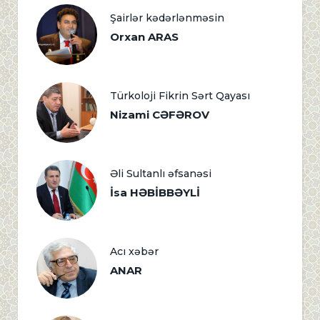
Şairlər kədərlənməsin
Orxan ARAS
Türkoloji Fikrin Sərt Qayası
Nizami CƏFƏROV
Əli Sultanlı əfsanəsi
İsa HƏBİBBƏYLİ
Acı xəbər
ANAR