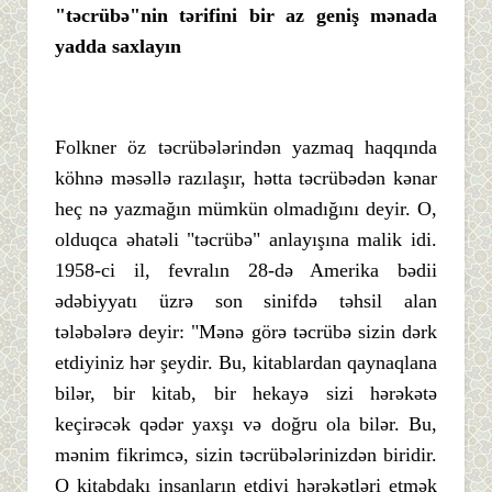
"
tə
crü
bə"
nin
tə
rifini bir az geniş mənada
yadda saxlayın
Folkner öz təcrübələrindən yazmaq haqqında
köhnə məsəllə razılaşır, hətta təcrübədən kənar
heç nə yazmağın mümkün olmadığını deyir. O,
olduqca əhatəli "təcrübə" anlayışına malik idi.
1958-ci il, fevralın 28-də Amerika bədii
ədəbiyyatı üzrə son sinifdə təhsil alan
tələbələrə deyir: "Mənə görə təcrübə sizin dərk
etdiyiniz hər şeydir. Bu, kitablardan qaynaqlana
bilər, bir kitab, bir hekayə sizi hərəkətə
keçirəcək qədər yaxşı və doğru ola bilər. Bu,
mənim fikrimcə, sizin təcrübələrinizdən biridir.
O kitabdakı insanların etdiyi hərəkətləri etmək