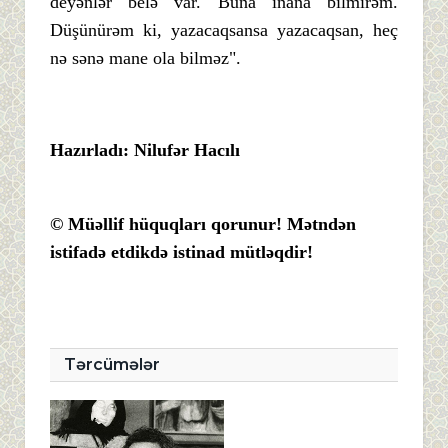
deyənlər belə var. Buna inana bilmirəm.
Düşünürəm ki, yazacaqsansa yazacaqsan, heç
nə sənə mane ola bilməz".
Hazırladı: Nilufər Hacılı
© Müəllif hüquqları qorunur! Mətndən
istifadə etdikdə istinad mütləqdir!
Tərcümələr