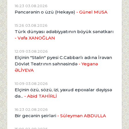
16:23 03.08.2026
Pəncərənin o üzü (Hekayə)
- Günel MUSA
15:26 03.08.2026
Türk dünyası ədəbiyyatının böyük sənətkarı
- Vəfa XANOĞLAN
12:09 03.08.2026
Elçinin "Stalin" pyesi C.Cabbarlı adına İrəvan
Dövlət Teatrının səhnəsində
- Yeganə
ƏLİYEVA
10:09 03.08.2026
Elçinin özü, sözü, izi, yaxud epoxalar dəyişsə
də...
- Abid TAHİRLİ
16:23 02.08.2026
Bir gecənin şeirləri
- Süleyman ABDULLA