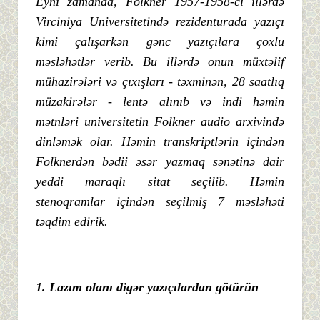
Eyni
zamanda,
Folkner 1957-1958-
ci
illə
rdə
Virciniya
Universitetində
rezidenturada
yazıçı
kimi ç
alış
arkə
n
gə
nc
yazıçı
lara ç
oxlu
mə
slə
hə
tlə
r
verib.
Bu
illə
rdə
onun
mü
xtə
lif
mü
hazirə
lə
ri
və çı
xış
ları -
tə
xminə
n, 28
saatlı
q
mü
zakirə
lə
r -
lentə
alı
nı
b
və
indi
hə
min
mə
tnlə
ri
universitetin
Folkner
audio
arxivində
dinlə
mə
k
olar.
Hə
min
transkriptlə
rin
iç
ində
n
Folknerdə
n
bə
dii ə
sə
r
yazmaq
sə
nə
tinə
dair
yeddi
maraqlı
sitat
seç
ilib.
Hə
min
stenoqramlar
iç
ində
n
seç
ilmiş 7
mə
slə
hə
ti
tə
qdim
edirik.
1.
Lazı
m
olanı
digə
r
yazıçı
lardan
gö
tü
rü
n