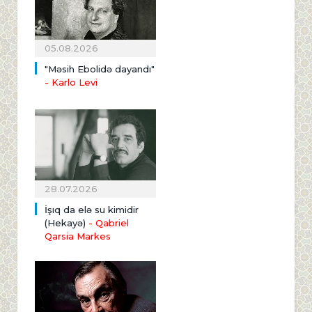
05.08.2026
"Məsih Ebolidə dayandı"
- Karlo Levi
28.07.2026
İşıq da elə su kimidir
(Hekayə)
- Qabriel
Qarsia Markes