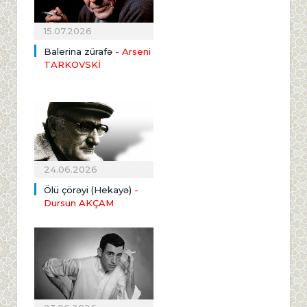
15.07.2026
Balerina zürafə
- Arseni
TARKOVSKİ
24.06.2026
Ölü çörəyi (Hekayə)
-
Dursun AKÇAM