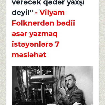
verəcək qədər yaxşı
deyil"
- Vilyam
Folknerdən bədii
əsər yazmaq
istəyənlərə 7
məsləhət