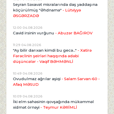
Seyran Səxavət misralarında daş yaddaşına
köçürülmüş "Əhdnamə"
- Lütviyyə
ƏSGƏRZADƏ
12:00 04.08.2026
Cavid irsinin vurğunu
- Abuzər BAĞIROV
11:29 04.08.2026
"Ay bilir darıxan kimdi bu gecə..."
- Xatirə
Fərəclinin şeirləri haqqında ədəbi
düşüncələr - Vaqif BƏHMƏNLİ
10:49 04.08.2026
Ovudulmaz ağrılar aşiqi
- Salam Sarvan-60 -
Afaq MƏSUD
10:09 04.08.2026
İki elm sahəsinin qovşağında mükəmməl
xidmət örnəyi
- Teymur KƏRİMLİ