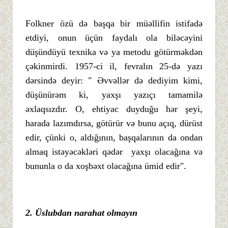
Folkner özü də başqa bir müəllifin istifadə
etdiyi, onun üçün faydalı ola biləcəyini
düşündüyü texnika və ya metodu götürməkdən
çəkinmirdi. 1957-ci il, fevralın 25-də yazı
dərsində deyir: " Əvvəllər də dediyim kimi,
düşünürəm ki, yaxşı yazıçı tamamilə
əxlaqsızdır. O, ehtiyac duyduğu hər şeyi,
harada lazımdırsa, götürür və bunu açıq, dürüst
edir, çünki o, aldığının, başqalarının da ondan
almaq istəyəcəkləri qədər yaxşı olacağına və
bununla o da xoşbəxt olacağına ümid edir".
2. Ü
slubdan
narahat
olmayı
n