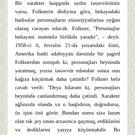
Bir xarakter haqqında aydın təsəvvürünüz
varsa, Folknerin dediyinə görə, hekayədəki
hadisələr personajların xüsusiyyətlərinə uyğun
olaraq cərəyan edəcək. Folkner, "Personajlar
hekayəni mənimlə birlikdə yaradır", - deyir.
1958-ci il, fevralın 21-də yuxarıdakı kimi,
Amerika bədii ədəbiyyatı dərsində bir şagird
Folknerdən soruşub ki, personajları beynində
yaratmaq, yoxsa təsəvvür edəndən sonra onu
kağıza köçürmək daha çətindir? Folkner belə
cavab verib: "Deyə bilərəm ki, personajları
beynində canlandırmaq daha çətindi. Xarakter
ağlınızda olanda və o haqlıdırsa, doğrudursa,
öz işini özü görür. Bundan sonra sizə lazım
olan tək şey onun arxasınca qaçmaq, etdiklərini
və dediklərini yazıya köçürməkdir. Bu