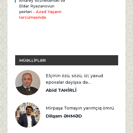
Andrey Voznesenski və
Eldar Ryazanovun
şeirləri
- Azad Yaşarın
tərcüməsində
MÜƏLLİFLƏR
Elçinin özü, sözü, izi, yaxud
epoxalar dəyişsə də...
Abid TAHİRLİ
Mirpaşa Tomayın yarımçıq ömrü
Dilqəm ƏHMƏD