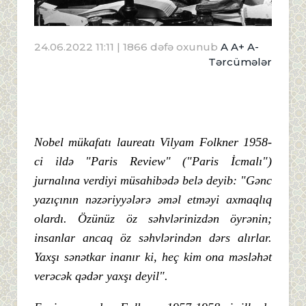
24.06.2022 11:11
| 1866 dəfə oxunub
A
A+
A-
Tərcümələr
Nobel
mü
kafatı
laureatı
Vilyam
Folkner 1958-
ci
ildə "
Paris
Review" ("
Paris İ
cmalı")
jurnalı
na
verdiyi
mü
sahibə
də
belə
deyib: "
Gə
nc
yazıçı
nı
n
nə
zə
riyyə
lə
rə ə
mə
l
etmə
yi
axmaqlı
q
olardı. Ö
zü
nü
z ö
z
sə
hvlə
rinizdə
n ö
yrə
nin;
insanlar
ancaq ö
z
sə
hvlə
rində
n
də
rs
alı
rlar.
Yaxşı
sə
nə
tkar
inanı
r
ki,
heç
kim
ona
mə
slə
hə
t
verə
cə
k
qə
də
r
yaxşı
deyil".