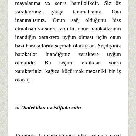
mayalanma və sonra hamiləlikdir. Siz öz
xarakterinizi yaxşı tanımalısınız. Ona
inanmalısınız. Onun sağ olduğunu hiss
etməlisən və sonra təbii ki, onun hərəkətlərinin
inandığın xarakterə uyğun olması üçün onun
bəzi hərəkətlərini seçməli olacaqsan. Seçdiyiniz
hərəkətlər inandığınız xarakterə uyğun
olmalıdır. Bu seçimi etdikdən sonra
xarakterinizi kağıza köçürmək mexaniki bir iş
olacaq".
5.
Dialektdə
n
az
istifadə
edin
Virciniya Universitetinin audio arxivinə daxil