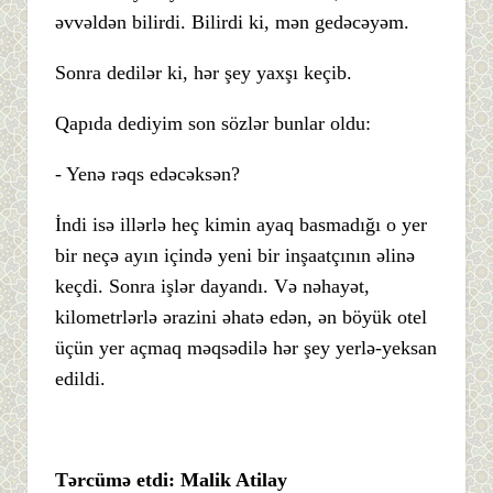
əvvəldən bilirdi. Bilirdi ki, mən gedəcəyəm.
Sonra dedilər ki, hər şey yaxşı keçib.
Qapıda dediyim son sözlər bunlar oldu:
- Yenə rəqs edəcəksən?
İndi isə illərlə heç kimin ayaq basmadığı o yer
bir neçə ayın içində yeni bir inşaatçının əlinə
keçdi. Sonra işlər dayandı. Və nəhayət,
kilometrlərlə ərazini əhatə edən, ən böyük otel
üçün yer açmaq məqsədilə hər şey yerlə-yeksan
edildi.
Tərcümə etdi: Malik Atilay