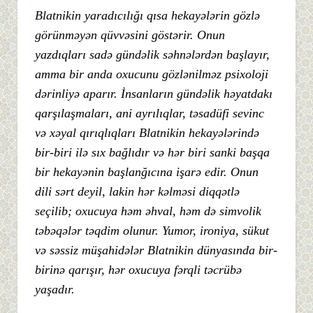
Blatnikin yaradıcılığı qısa hekayələrin gözlə
görünməyən qüvvəsini göstərir. Onun
yazdıqları sadə gündəlik səhnələrdən başlayır,
amma bir anda oxucunu gözlənilməz psixoloji
dərinliyə aparır. İnsanların gündəlik həyatdakı
qarşılaşmaları, ani ayrılıqlar, təsadüfi sevinc
və xəyal qırıqlıqları Blatnikin hekayələrində
bir-biri ilə sıx bağlıdır və hər biri sanki başqa
bir hekayənin başlanğıcına işarə edir. Onun
dili sərt deyil, lakin hər kəlməsi diqqətlə
seçilib; oxucuya həm əhval, həm də simvolik
təbəqələr təqdim olunur. Yumor, ironiya, sükut
və səssiz müşahidələr Blatnikin dünyasında bir-
birinə qarışır, hər oxucuya fərqli təcrübə
yaşadır.