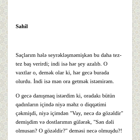
Sahil
Saçlarım hələ seyrəkləşməmişkən bu daha tez-
tez baş verirdi; indi isə hər şey azalıb. O
vaxtlar o, demək olar ki, hər gecə burada
olurdu. İndi isə mən ora getmək istəmirəm.
O gecə danışmaq istərdim ki, oradakı bütün
qadınların içində niyə məhz o diqqətimi
çəkmişdi, niyə içimdən "Vay, necə də gözəldir"
demişdim və dostlarımın gülərək, "Sən dəli
olmusan? O gözəldir?" deməsi necə olmuşdu?!