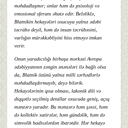
məhdudlaşmır; onlar həm də psixoloji və
emosional sferanı əhatə edir. Beləliklə,
Blatnikin hekayələri oxucuya yalnız ədəbi
təcrübə deyil, həm də insan təcrübəsini,
varlığın mürəkkəbliyini hiss etməyə imkan
verir.
Onun yaradıcılığı birbaşa mərkəzi Avropa
ədəbiyyatının zəngin ənənələri ilə bağlı olsa
da, Blatnik özünü yalnız milli sərhədlərlə
məhdudlaşdırmayıb, deyə bilərik.
Hekayələrinin qısa olması, lakonik dili və
diqqətlə seçilmiş detallar oxucuda geniş, açıq
mənzərə yaradır. Bu mənzərə həm şəxsi, həm
də kollektiv xatirələr, həm gündəlik, həm də
simvolik hadisələrdən ibarətdir. Hər hekayə