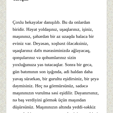
Çoxlu hekayələr danışılıb. Bu da onlardan
biridir. Həyat yoldaşınız, uşaqlarınız, işiniz,
maşınınız, şəhərdən bir az uzaqda balaca bir
eviniz var. Deyəsən, xoşbəxt öləcəksiniz,
uşaqlarınız dəfn mərasiminizdə ağlayacaq,
qonşularınız və qohumlarınız sizin
yoxluğunuza yas tutacaqlar. Sonra bir gecə,
gün batımının son işığında, adi haldan daha
yavaş sürərkən, bir gurultu eşidirsiniz, bir şeyə
dəymisiniz. Heç nə görmürsünüz, sadəcə
maşınınızın vurulma səsi eşidilir. Dayanırsınız,
nə baş verdiyini görmək üçün maşından
düşürsünüz. Maşınınızın altında yeddi-səkkiz