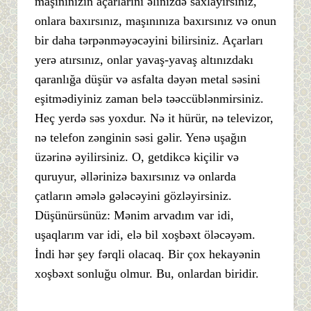
maşınınızın açarlarını əlinizdə saxlayırsınız,
onlara baxırsınız, maşınınıza baxırsınız və onun
bir daha tərpənməyəcəyini bilirsiniz. Açarları
yerə atırsınız, onlar yavaş-yavaş altınızdakı
qaranlığa düşür və asfalta dəyən metal səsini
eşitmədiyiniz zaman belə təəccüblənmirsiniz.
Heç yerdə səs yoxdur. Nə it hürür, nə televizor,
nə telefon zənginin səsi gəlir. Yenə uşağın
üzərinə əyilirsiniz. O, getdikcə kiçilir və
quruyur, əllərinizə baxırsınız və onlarda
çatların əmələ gələcəyini gözləyirsiniz.
Düşünürsünüz: Mənim arvadım var idi,
uşaqlarım var idi, elə bil xoşbəxt öləcəyəm.
İndi hər şey fərqli olacaq. Bir çox hekayənin
xoşbəxt sonluğu olmur. Bu, onlardan biridir.