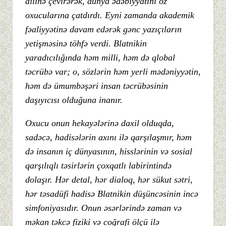
dilinə çevirərək, dünya ədəbiyyatını öz
oxucularına çatdırdı. Eyni zamanda akademik
fəaliyyətinə davam edərək gənc yazıçıların
yetişməsinə töhfə verdi. Blatnikin
yaradıcılığında həm milli, həm də qlobal
təcrübə var; o, sözlərin həm yerli mədəniyyətin,
həm də ümumbəşəri insan təcrübəsinin
daşıyıcısı olduğuna inanır.
Oxucu onun hekayələrinə daxil olduqda,
sadəcə, hadisələrin axını ilə qarşılaşmır, həm
də insanın iç dünyasının, hisslərinin və sosial
qarşılıqlı təsirlərin çoxqatlı labirintində
dolaşır. Hər detal, hər dialoq, hər sükut sətri,
hər təsadüfi hadisə Blatnikin düşüncəsinin incə
simfoniyasıdır. Onun əsərlərində zaman və
məkan təkcə fiziki və coğrafi ölçü ilə