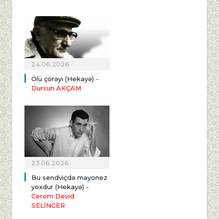
24.06.2026
Ölü çörəyi (Hekayə)
-
Dursun AKÇAM
23.06.2026
Bu sendviçdə mayonez
yoxdur (Hekayə)
-
Cerom Devid
SELİNCER