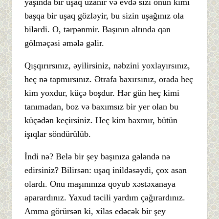
yaşında bir uşaq uzanır və evdə sizi onun kimi
başqa bir uşaq gözləyir, bu sizin uşağınız ola
bilərdi. O, tərpənmir. Başının altında qan
gölməçəsi əmələ gəlir.
Qışqırırsınız, əyilirsiniz, nəbzini yoxlayırsınız,
heç nə tapmırsınız. Ətrafa baxırsınız, orada heç
kim yoxdur, küçə boşdur. Hər gün heç kimi
tanımadan, boz və baxımsız bir yer olan bu
küçədən keçirsiniz. Heç kim baxmır, bütün
işıqlar söndürülüb.
İndi nə? Belə bir şey başınıza gələndə nə
edirsiniz? Bilirsən: uşaq inildəsəydi, çox asan
olardı. Onu maşınınıza qoyub xəstəxanaya
aparardınız. Yaxud təcili yardım çağırardınız.
Amma görürsən ki, xilas edəcək bir şey