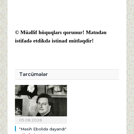
© Müəllif hüquqları qorunur! Mətndən
istifadə etdikdə istinad mütləqdir!
Tərcümələr
05.08.2026
"Məsih Ebolidə dayandı"