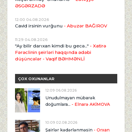
ƏSGƏRZADƏ
12:00 04.08.2026
Cavid irsinin vurğunu
- Abuzər BAĞIROV
11:29 04.08.2026
"Ay bilir darıxan kimdi bu gecə..."
- Xatirə
Fərəclinin şeirləri haqqında ədəbi
düşüncələr - Vaqif BƏHMƏNLİ
ÇOX OXUNANLAR
12:09 06.08.2026
Unudulmayan mübarək
doğumlara...
- Elnarə AKİMOVA
10:09 02.08.2026
Şairlər kədərlənməsin
- Orxan