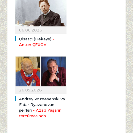
06.06.2026
Qisasçı (Hekayə)
-
Anton ÇEXOV
26.05.2026
Andrey Voznesenski və
Eldar Ryazanovun
şeirləri
- Azad Yaşarın
tərcüməsində