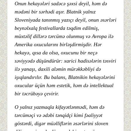
Onun hekayələri sadəcə şəxsi deyil, həm də
mədəni bir sərhədi aşır. Blatnik yalnız
Sloveniyada tanınmış yazıçı deyil, onun əsərləri
beynəlxalq festivallarda təqdim edilmiş,
müxtəlif dillərə tərcümə olunmuş və Avropa ilə
Amerika oxucularını birləşdirmişdir. Hər
hekayə, qısa da olsa, oxucunu bir neçə
səviyyədə düşündürür: xarici hadisələrin təsviri
ilə yanaşı, daxili aləmin mürəkkəbliyi də
işıqlandırılır. Bu balans, Blatnikin hekayələrini
oxucular üçün həm estetik, həm də intellektual
bir təcrübəyə çevirir.
O yalnız yazmaqla kifayətlənmədi, həm də
tərcüməçi və ədəbi tənqidçi kimi fəaliyyət
göstərdi, digər müəlliflərin əsərlərini sloven