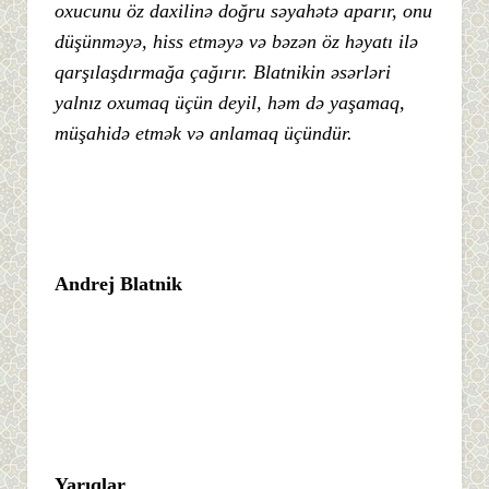
oxucunu öz daxilinə doğru səyahətə aparır, onu
düşünməyə, hiss etməyə və bəzən öz həyatı ilə
qarşılaşdırmağa çağırır. Blatnikin əsərləri
yalnız oxumaq üçün deyil, həm də yaşamaq,
müşahidə etmək və anlamaq üçündür.
Andrej Blatnik
Yarıqlar