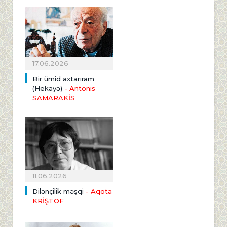
17.06.2026
Bir ümid axtarıram
(Hekayə)
- Antonis
SAMARAKİS
11.06.2026
Dilənçilik məşqi
- Aqota
KRİŞTOF