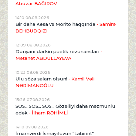
Abuzər BAĞIROV
14:10 08.08.2026
Bir daha Kesa və Morito haqqında
- Samirə
BEHBUDQIZI
12:09 08.08.2026
Dünyanı dərkin poetik rezonansları
-
Mətanət ABDULLAYEVA
10:23 08.08.2026
Ulu sözə salam olsun!
- Kamil Vəli
NƏRİMANOĞLU
15:26 07.08.2026
SOS... SOS... SOS... Gözəlliyi daha məzmunlu
edək
- İlham RƏHİMLİ
14:10 07.08.2026
İmamverdi İsmayılovun "Labirint"