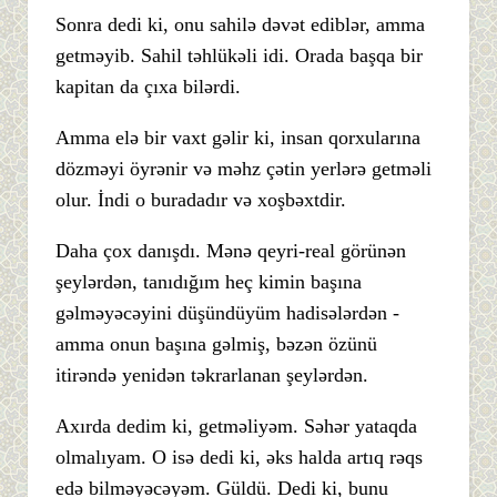
Sonra dedi ki, onu sahilə dəvət ediblər, amma
getməyib. Sahil təhlükəli idi. Orada başqa bir
kapitan da çıxa bilərdi.
Amma elə bir vaxt gəlir ki, insan qorxularına
dözməyi öyrənir və məhz çətin yerlərə getməli
olur. İndi o buradadır və xoşbəxtdir.
Daha çox danışdı. Mənə qeyri-real görünən
şeylərdən, tanıdığım heç kimin başına
gəlməyəcəyini düşündüyüm hadisələrdən -
amma onun başına gəlmiş, bəzən özünü
itirəndə yenidən təkrarlanan şeylərdən.
Axırda dedim ki, getməliyəm. Səhər yataqda
olmalıyam. O isə dedi ki, əks halda artıq rəqs
edə bilməyəcəyəm. Güldü. Dedi ki, bunu