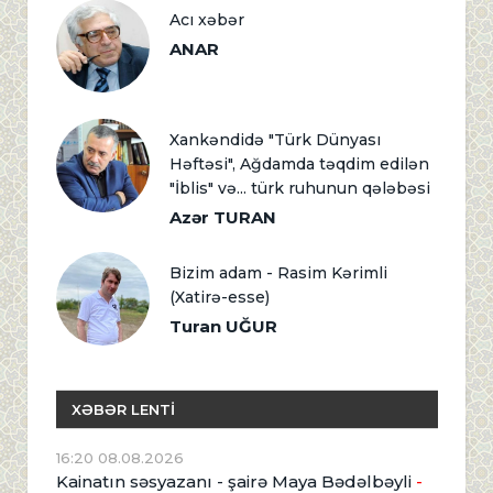
Acı xəbər
ANAR
Xankəndidə "Türk Dünyası
Həftəsi", Ağdamda təqdim edilən
"İblis" və... türk ruhunun qələbəsi
Azər TURAN
Bizim adam - Rasim Kərimli
(Xatirə-esse)
Turan UĞUR
XƏBƏR LENTİ
16:20 08.08.2026
Kainatın səsyazanı - şairə Maya Bədəlbəyli
-