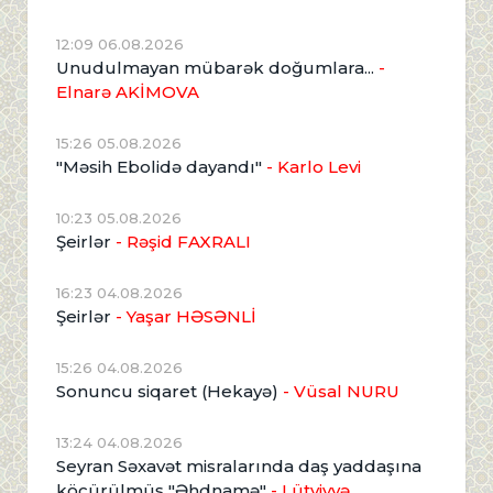
12:09 06.08.2026
Unudulmayan mübarək doğumlara...
-
Elnarə AKİMOVA
15:26 05.08.2026
"Məsih Ebolidə dayandı"
- Karlo Levi
10:23 05.08.2026
Şeirlər
- Rəşid FAXRALI
16:23 04.08.2026
Şeirlər
- Yaşar HƏSƏNLİ
15:26 04.08.2026
Sonuncu siqaret (Hekayə)
- Vüsal NURU
13:24 04.08.2026
Seyran Səxavət misralarında daş yaddaşına
köçürülmüş "Əhdnamə"
- Lütviyyə