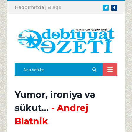
Haqqımızda
|
Əlaqə
Twitter
Facebook
Ana səhifə
Yumor, ironiya və
sükut...
- Andrej
Blatnik