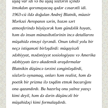
uşaq var idi və bu uşaq sözlərin içində
itməkdən qorxmayacaq qədər cəsarətli idi.
1963-cü ildə doğulan Andrej Blatnik, müasir
Mərkəzi Avropanın sərin, bəzən sərt
atmosferində böyüyərək həm gündəlik həyatı,
həm də insan münasibətlərinin incə detallarını
müşahidə etməyi öyrəndi. Onun təhsil yolu bir
neçə istiqaməti birləşdirdi: müqayisəli
ədəbiyyat, mədəniyyət sosiologiyası və Amerika
ədəbiyyatı üzrə akademik araşdırmalar
Blatnikin düşüncə tərzini zənginləşdirdi,
sözlərlə oynamaq, onları həm realist, həm də
poetik bir prizma ilə təqdim etmək bacarığını
ona qazandırdı. Bu hazırlıq onu yalnız yazıçı
kimi deyil, həm də dərin düşüncəli bir
müşahidəçi kimi formalaşdırdı.