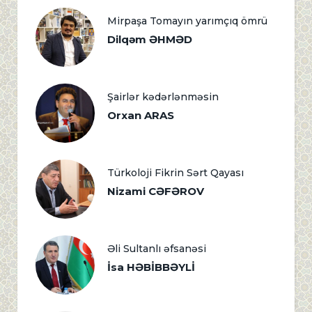
Mirpaşa Tomayın yarımçıq ömrü
Dilqəm ƏHMƏD
Şairlər kədərlənməsin
Orxan ARAS
Türkoloji Fikrin Sərt Qayası
Nizami CƏFƏROV
Əli Sultanlı əfsanəsi
İsa HƏBİBBƏYLİ