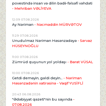
povestində insan və dilin bədii-fəlsəfi vəhdəti
- Mehriban VƏLİYEVA
12:09 07.08.2026
Ay Nəriman
- Nəcməddin MÜRVƏTOV
11:29 07.08.2026
Unudulmaz Nəriman Həsənzadəyə
- Sərvaz
HÜSEYNOĞLU
11:00 07.08.2026
Zümrüd quşunun yol yoldaşı
- Barat VÜSAL
10:00 07.08.2026
Getdi deməyin, gəldi deyin...
- Nəriman
Həsənzadənin xatirəsinə
- Vaqif YUSİFLİ
20:43 06.08.2026
"Ədəbiyyat qəzeti"nin bu sayında
-
07.08.2026