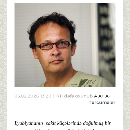
05.02.2026 13:20
| 1711 dəfə oxunub
A
A+
A-
Tərcümələr
Lyublyananın sakit küçələrində doğulmuş bir