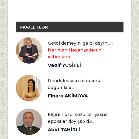
MÜƏLLİFLƏR
Getdi deməyin, gəldi deyin...
-
Nəriman Həsənzadənin
xatirəsinə
Vaqif YUSİFLİ
Unudulmayan mübarək
doğumlara...
Elnarə AKİMOVA
Elçinin özü, sözü, izi, yaxud
epoxalar dəyişsə də...
Abid TAHİRLİ