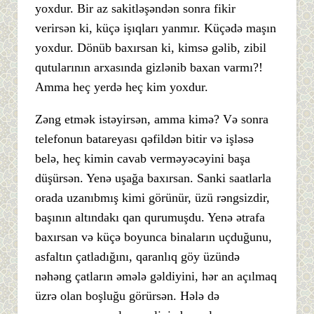
yoxdur. Bir az sakitləşəndən sonra fikir
verirsən ki, küçə işıqları yanmır. Küçədə maşın
yoxdur. Dönüb baxırsan ki, kimsə gəlib, zibil
qutularının arxasında gizlənib baxan varmı?!
Amma heç yerdə heç kim yoxdur.
Zəng etmək istəyirsən, amma kimə? Və sonra
telefonun batareyası qəfildən bitir və işləsə
belə, heç kimin cavab verməyəcəyini başa
düşürsən. Yenə uşağa baxırsan. Sanki saatlarla
orada uzanıbmış kimi görünür, üzü rəngsizdir,
başının altındakı qan qurumuşdu. Yenə ətrafa
baxırsan və küçə boyunca binaların uçduğunu,
asfaltın çatladığını, qaranlıq göy üzündə
nəhəng çatların əmələ gəldiyini, hər an açılmaq
üzrə olan boşluğu görürsən. Hələ də