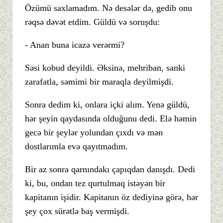
Özümü saxlamadım. Nə desələr də, gedib onu
rəqsə dəvət etdim. Güldü və soruşdu:
- Anan buna icazə verərmi?
Səsi kobud deyildi. Əksinə, mehriban, sanki
zarafatla, səmimi bir maraqla deyilmişdi.
Sonra dedim ki, onlara içki alım. Yenə güldü,
hər şeyin qaydasında olduğunu dedi. Elə həmin
gecə bir şeylər yolundan çıxdı və mən
dostlarımla evə qayıtmadım.
Bir az sonra qarnındakı çapıqdan danışdı. Dedi
ki, bu, ondan tez qurtulmaq istəyən bir
kapitanın işidir. Kapitanın öz dediyinə görə, hər
şey çox sürətlə baş vermişdi.