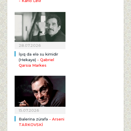
- Karlo Levi
28.07.2026
İşıq da elə su kimidir
(Hekayə)
- Qabriel
Qarsia Markes
15.07.2026
Balerina zürafə
- Arseni
TARKOVSKİ