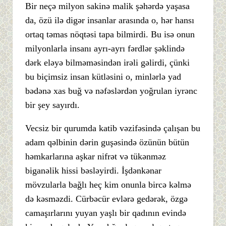
Bir neçə milyon sakinə malik şəhərdə yaşasa
da, özü ilə digər insanlar arasında o, hər hansı
ortaq təmas nöqtəsi tapa bilmirdi. Bu isə onun
milyonlarla insanı ayrı-ayrı fərdlər şəklində
dərk eləyə bilməməsindən irəli gəlirdi, çünki
bu biçimsiz insan kütləsini o, minlərlə yad
bədənə xas buğ və nəfəslərdən yoğrulan iyrənc
bir şey sayırdı.
Vecsiz bir qurumda katib vəzifəsində çalışan bu
adam qəlbinin dərin guşəsində özünün bütün
həmkarlarına aşkar nifrət və tükənməz
biganəlik hissi bəsləyirdi. İşdənkənar
mövzularla bağlı heç kim onunla bircə kəlmə
də kəsməzdi. Cürbəcür evlərə gedərək, özgə
camaşırlarını yuyan yaşlı bir qadının evində