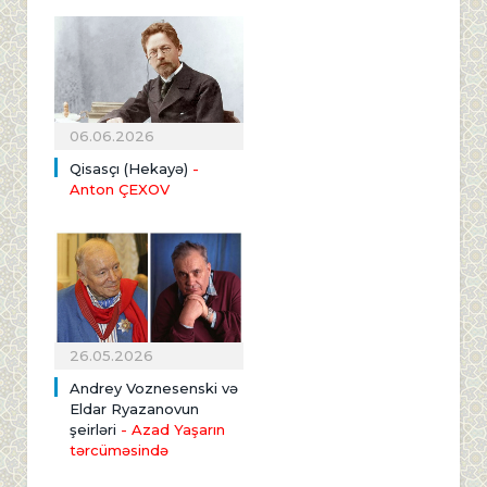
06.06.2026
Qisasçı (Hekayə)
-
Anton ÇEXOV
26.05.2026
Andrey Voznesenski və
Eldar Ryazanovun
şeirləri
- Azad Yaşarın
tərcüməsində