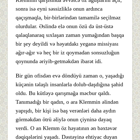
Klemmin qarşısında əvvəlcə öz ağuşlarını açır,
sonra isə eyni səssizliklə onun ardınca
qaçışmaqla, bir-birlərindən tamamilə seçilməz
olurdular. Əslində elə onun özü də üst-üstə
qalaqlanaraq sıxlaşan zaman yumağından başqa
bir şey deyildi və həyatdakı yeganə missiyası
ağır-ağır və heç bir iz qoymadan sonsuzluğun
qoynunda əriyib-getməkdən ibarət idi.
Bir gün ofisdən evə döndüyü zaman o, yaşadığı
küçənin təlaşlı insanlarla dolub-daşdığına şahid
oldu. Bu kütləyə qarışmağa məcbur qaldı.
Tanımadığı bir qadın, o ara Klemmin əlindən
yapışdı, bir kişi isə baş verənləri daha aydın
görməkdən ötrü əliylə onun çiyninə dayaq
verdi. O an Klemm öz həyatının ən bəxtəvər
dəqiqələrini yaşadı. Dəstəyinə ehtiyac duyan