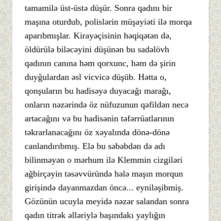
tamamilə üst-üstə düşür. Sonra qadını bir
maşına oturdub, polislərin müşayiəti ilə morqa
aparıbmışlar. Kirayəçisinin həqiqətən də,
öldürülə biləcəyini düşünən bu sadəlövh
qadının canına həm qorxunc, həm də şirin
duyğulardan əsl vicvicə düşüb. Hətta o,
qonşuların bu hadisəyə duyacağı marağı,
onların nəzərində öz nüfuzunun qəfildən necə
artacağını və bu hadisənin təfərrüatlarının
təkrarlanacağını öz xəyalında dönə-dönə
canlandırıbmış. Elə bu səbəbdən də adı
bilinməyən o mərhum ilə Klemmin cizgiləri
ağbirçəyin təsəvvüründə hələ maşın morqun
girişində dayanmazdan öncə... eyniləşibmiş.
Gözünün ucuyla meyidə nəzər salandan sonra
qadın titrək əlləriylə başındakı yaylığın