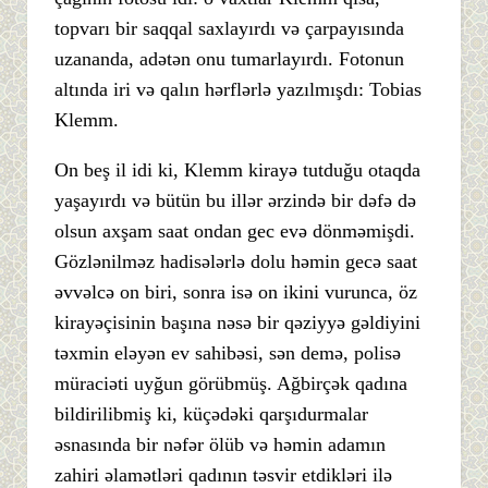
topvarı bir saqqal saxlayırdı və çarpayısında
uzananda, adətən onu tumarlayırdı. Fotonun
altında iri və qalın hərflərlə yazılmışdı: Tobias
Klemm.
On beş il idi ki, Klemm kirayə tutduğu otaqda
yaşayırdı və bütün bu illər ərzində bir dəfə də
olsun axşam saat ondan gec evə dönməmişdi.
Gözlənilməz hadisələrlə dolu həmin gecə saat
əvvəlcə on biri, sonra isə on ikini vurunca, öz
kirayəçisinin başına nəsə bir qəziyyə gəldiyini
təxmin eləyən ev sahibəsi, sən demə, polisə
müraciəti uyğun görübmüş. Ağbirçək qadına
bildirilibmiş ki, küçədəki qarşıdurmalar
əsnasında bir nəfər ölüb və həmin adamın
zahiri əlamətləri qadının təsvir etdikləri ilə