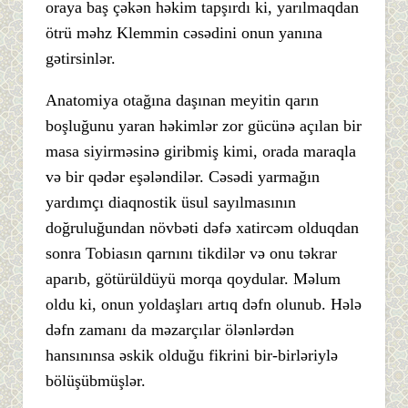
oraya baş çəkən həkim tapşırdı ki, yarılmaqdan
ötrü məhz Klemmin cəsədini onun yanına
gətirsinlər.
Anatomiya otağına daşınan meyitin qarın
boşluğunu yaran həkimlər zor gücünə açılan bir
masa siyirməsinə giribmiş kimi, orada maraqla
və bir qədər eşələndilər. Cəsədi yarmağın
yardımçı diaqnostik üsul sayılmasının
doğruluğundan növbəti dəfə xatircəm olduqdan
sonra Tobiasın qarnını tikdilər və onu təkrar
aparıb, götürüldüyü morqa qoydular. Məlum
oldu ki, onun yoldaşları artıq dəfn olunub. Hələ
dəfn zamanı da məzarçılar ölənlərdən
hansınınsa əskik olduğu fikrini bir-birləriylə
bölüşübmüşlər.