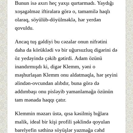
Bunun isə axırı heç yaxşı qurtarmadı. Yaydığı
xoşagəlməz iftiralara görə o, tamamilə haqlı
olaraq, söyülüb-döyülməklə, hər yerdən
qovuldu.
Ancaq tuş gəldiyi bu cəzalar onun nifrətini
daha da körüklədi və bir uğursuzluq digərini də
öz yedəyində çəkib gətirdi. Adam özünü
inandırmışdı ki, digər Klemm, yəni o
məşhurlaşan Klemm onu aldatmaqla, hər şeyini
əlindən-ovcundan alıbdır, buna görə də
addımbaşı onu pisləyib yamanlamağa özünün
tam mənada haqqı çatır.
Klemmin məzarı üstə, qısa kəsilmiş bığlara
malik, ideal bir kişi profili şəklində qoyulan
barelyefin səthinə söyüşlər yazmağa cəhd