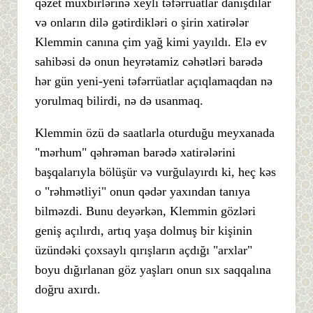
qəzet müxbirlərinə xeyli təfərrüatlar danışdılar
və onların dilə gətirdikləri o şirin xatirələr
Klemmin canına çim yağ kimi yayıldı. Elə ev
sahibəsi də onun heyrətamiz cəhətləri barədə
hər gün yeni-yeni təfərrüatlar açıqlamaqdan nə
yorulmaq bilirdi, nə də usanmaq.
Klemmin özü də saatlarla oturduğu meyxanada
"mərhum" qəhrəman barədə xatirələrini
başqalarıyla bölüşür və vurğulayırdı ki, heç kəs
o "rəhmətliyi" onun qədər yaxından tanıya
bilməzdi. Bunu deyərkən, Klemmin gözləri
geniş açılırdı, artıq yaşa dolmuş bir kişinin
üzündəki çoxsaylı qırışların açdığı "arxlar"
boyu dığırlanan göz yaşları onun sıx saqqalına
doğru axırdı.