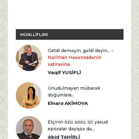
MÜƏLLİFLƏR
Getdi deməyin, gəldi deyin...
-
Nəriman Həsənzadənin
xatirəsinə
Vaqif YUSİFLİ
Unudulmayan mübarək
doğumlara...
Elnarə AKİMOVA
Elçinin özü, sözü, izi, yaxud
epoxalar dəyişsə də...
Abid TAHİRLİ