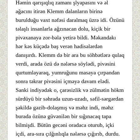
Həmin qarışıqlıq zamanı şlyapasını və əl
ağacını itirən Klemm dalanların birinə
burulduğu vaxt nəfəsi daralmaq üzrə idi. Özünü
təlaşlı insanlarla ağzınacan dolu, kiçik bir
pivəxanaya zor-bəla yetirə bildi. Məkandakı
hər kəs küçədə baş verən hadisələrdən
danışırdı. Klemm də bir ara bu söhbətlərə qulaq
verdi, arada özü də nələrsə söylədi, pivəsini
qurtumlayaraq, yumruğunu masaya çırpandan
sonra təkrar pivəsini içməyə davam elədi.
Sanki indiyədək o, çarəsizlik və zülmətin hökm
sürdüyü bir səhrada uzun-uzadı, səfil-sərgərdan
şəkildə gəzib-dolaşmış və məhz indi, məhz
burada özünə güvənilən bir sığınacaq tapa
bilmişdi. Bütün gecəni oradaca oturub, içki
içdi, ara-sıra çılğınlıqla nələrsə çığırıb, durdu.