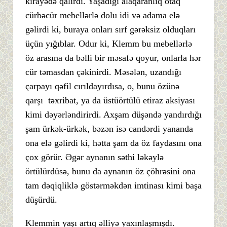
kirayədə qalırdı. Yaşadığı alaqaranlıq otaq
cürbəcür mebellərlə dolu idi və adama elə
gəlirdi ki, buraya onları sırf gərəksiz olduqları
üçün yığıblar. Odur ki, Klemm bu mebellərlə
öz arasına da bəlli bir məsafə qoyur, onlarla hər
cür təmasdan çəkinirdi. Məsələn, uzandığı
çarpayı qəfil cırıldayırdısa, o, bunu özünə
qarşı təxribat, ya da üstüörtülü etiraz aksiyası
kimi dəyərləndirirdi. Axşam düşəndə yandırdığı
şam ürkək-ürkək, bəzən isə candərdi yananda
ona elə gəlirdi ki, hətta şam da öz faydasını ona
çox görür. Əgər aynanın səthi ləkəylə
örtülürdüsə, bunu da aynanın öz çöhrəsini ona
tam dəqiqliklə göstərməkdən imtinası kimi başa
düşürdü.
Klemmin yaşı artıq əlliyə yaxınlaşmışdı.