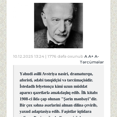
10.12.2025 13:24
| 1776 dəfə oxunub
A
A+
A-
Tərcümələr
Yəhudi əsilli Avstriya nasiri, dramaturqu,
aforisti, ədəbi tənqidçisi və tərcüməçisidir.
İstedadlı felyetonçu kimi uzun müddət
aparıcı qəzetlərlə əməkdaşlıq edib. İlk kitabı
1908-ci ildə çap olunan "Şərin mənbəyi"dir.
Bir çox səhnə əsərlərini alman dilinə çevirib,
yaxud adaptasiya edib. Faşistlər iqtidara