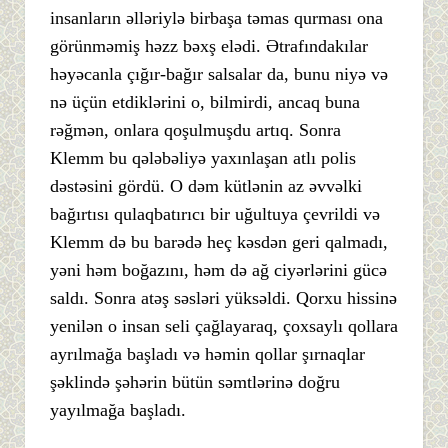
insanların əlləriylə birbaşa təmas qurması ona
görünməmiş həzz bəxş elədi. Ətrafındakılar
həyəcanla çığır-bağır salsalar da, bunu niyə və
nə üçün etdiklərini o, bilmirdi, ancaq buna
rəğmən, onlara qoşulmuşdu artıq. Sonra
Klemm bu qələbəliyə yaxınlaşan atlı polis
dəstəsini gördü. O dəm kütlənin az əvvəlki
bağırtısı qulaqbatırıcı bir uğultuya çevrildi və
Klemm də bu barədə heç kəsdən geri qalmadı,
yəni həm boğazını, həm də ağ ciyərlərini gücə
saldı. Sonra atəş səsləri yüksəldi. Qorxu hissinə
yenilən o insan seli çağlayaraq, çoxsaylı qollara
ayrılmağa başladı və həmin qollar şırnaqlar
şəklində şəhərin bütün səmtlərinə doğru
yayılmağa başladı.