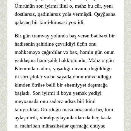
Ömrünün son iyirmi ilini o, məhz bu cür, yəni
dostlarsız, qadınlarsız yola vermişdi. Qayğısına
qalacaq bir kimi-kimsəsi yox idi.
Bir gün tramvay yolunda baş verən bədbəxt bir
hadisənin şahidinə çevrildiyi üçün onu
məhkəməyə çağırdılar və bax, həmin gün onun
yaddaşına həmişəlik həkk olundu. Məhz o gün
Klemmdən adını, yaşadığı ünvanı, doğulduğu
ili soruşdular və bu sayədə onun mövcudluğu
kimdən ötrüsə bəlli bir əhəmiyyət daşımağa
başladı. Son iyirmi il boyu yemək yediyi
meyxanada onu sadəcə adsız biri kimi
tanıyırdılar. Oturduğu masa arxasında heç kim
əyləşmirdi, xörəkpaylayanlardan da heç kəslə
o, mehriban münasibətlər qurmağa ehtiyac