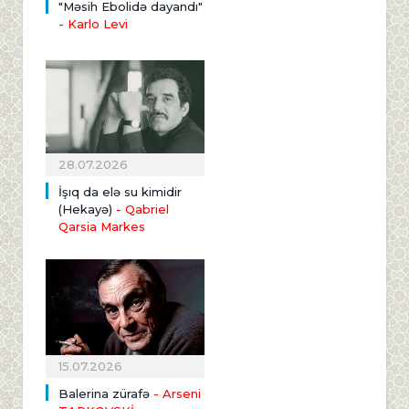
"Məsih Ebolidə dayandı"
- Karlo Levi
28.07.2026
İşıq da elə su kimidir
(Hekayə)
- Qabriel
Qarsia Markes
15.07.2026
Balerina zürafə
- Arseni