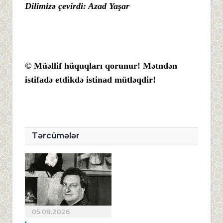
Dilimizə çevirdi: Azad Yaşar
© Müəllif hüquqları qorunur! Mətndən
istifadə etdikdə istinad mütləqdir!
Tərcümələr
05.08.2026