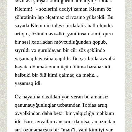
sözü əsl şimşək kimi guruldatmalıyıq: Tobias
Klemm!" - sözlərini dediyi zaman Klemm öz
şöhrətinin lap əlçatmaz zirvəsinə yüksəldi. Bu
sayədə Klemmin taleyi birdəfəlik həll olundu:
artıq o, özünün əvvəlki, yəni insan kimi, quru
bir səsi xatırladan mövcudluğundan qopub,
sıyrıldı və guruldayan bir cür söz şəklində
yaşamaq həvəsinə qapıldı. Bu şərtlərdə əvvəlki
həyata dönmək onun üçün ölümə bərabər idi,
halbuki bir ölü kimi qalmaq da məhz...
yaşamaq idi.
Öz həyatına daxildən yön verən bu amansız
qanunauyğunluqlar ucbatından Tobias artıq
əvvəlkindən daha betər bir yalqızlığa məhkum
idi. Barı, əvvəllər cansıxıcı da olsa, ən azından
sırf özünəməxsus bir "mən"i, yəni kimliyi var