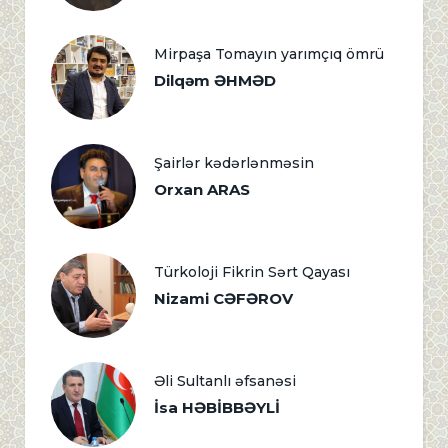
Mirpaşa Tomayın yarımçıq ömrü
Dilqəm ƏHMƏD
Şairlər kədərlənməsin
Orxan ARAS
Türkoloji Fikrin Sərt Qayası
Nizami CƏFƏROV
Əli Sultanlı əfsanəsi
İsa HƏBİBBƏYLİ