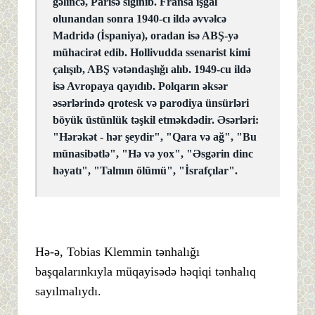
gəlincə, Parisə sığınıb. Fransa işğal
olunandan sonra 1940-cı ildə əvvəlcə
Madridə (İspaniya), oradan isə ABŞ-yə
mühacirət edib. Hollivudda ssenarist kimi
çalışıb, ABŞ vətəndaşlığı alıb. 1949-cu ildə
isə Avropaya qayıdıb. Polqarın əksər
əsərlərində qrotesk və parodiya ünsürləri
böyük üstünlük təşkil etməkdədir. Əsərləri:
"Hərəkət - hər şeydir", "Qara və ağ", "Bu
münasibətlə", "Hə və yox", "Əsgərin dinc
həyatı", "Talmın ölümü", "İsrafçılar".
Hə-ə, Tobias Klemmin tənhalığı
başqalarınkıyla müqayisədə həqiqi tənhalıq
sayılmalıydı.