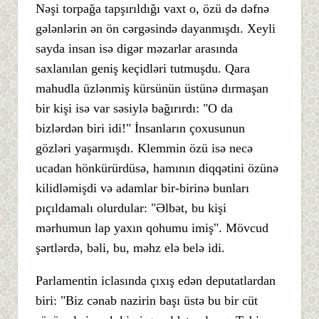
Nəşi torpağa tapşırıldığı vaxt o, özü də dəfnə
gələnlərin ən ön cərgəsində dayanmışdı. Xeyli
sayda insan isə digər məzarlar arasında
saxlanılan geniş keçidləri tutmuşdu. Qara
mahudla üzlənmiş kürsünün üstünə dırmaşan
bir kişi isə var səsiylə bağırırdı: "O da
bizlərdən biri idi!" İnsanların çoxusunun
gözləri yaşarmışdı. Klemmin özü isə necə
ucadan hönkürürdüsə, hamının diqqətini özünə
kilidləmişdi və adamlar bir-birinə bunları
pıçıldamalı olurdular: "Əlbət, bu kişi
mərhumun lap yaxın qohumu imiş". Mövcud
şərtlərdə, bəli, bu, məhz elə belə idi.
Parlamentin iclasında çıxış edən deputatlardan
biri: "Biz cənab nazirin başı üstə bu bir cüt