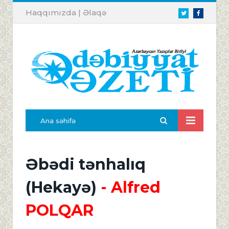
Haqqımızda
|
Əlaqə
Twitter
Facebook
Ana səhifə
Əbədi tənhalıq
(Hekayə)
- Alfred
POLQAR