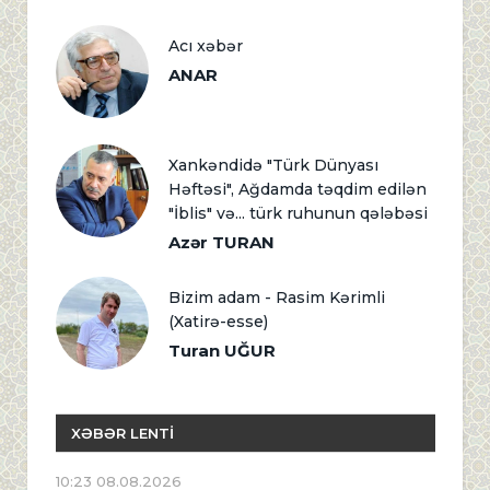
Acı xəbər
ANAR
Xankəndidə "Türk Dünyası
Həftəsi", Ağdamda təqdim edilən
"İblis" və... türk ruhunun qələbəsi
Azər TURAN
Bizim adam - Rasim Kərimli
(Xatirə-esse)
Turan UĞUR
XƏBƏR LENTİ
10:23 08.08.2026