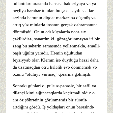
tullantıları arasında hansısa bakteriyaya və ya
heçliyə bərabər tutulan bu şəxs sayılı saatlar
ərzində hamının diqqət mərkəzinə düşmüş və
artıq yüz minlərlə insanın gerçək qəhrəmanına
dönmüşdü. Onun adı küçələrdə necə sıx
çəkilirdisə, sanardın ki, gözəgörünməyən iri bir
zəng bu şəhərin səmasında yellənməklə, əməlli-
başlı uğultu yaradır. Həmin uğultudan
feyziyyab olan Klemm isə duyduğu həzzi daha
da uzatmaqdan ötrü hələlik evə dönməmək və
özünü "ölülüyə vurmaq" qərarına gəlmişdi.
Sonrakı günləri o, pulsuz-pənəsiz, bir səfil və
dilənçi kimi sığınacaqlarda keçirməli oldu: o
ara öz şöhrətinin görünməmiş bir sürətlə
artdığını gördü. İş yoldaşları onun barəsində