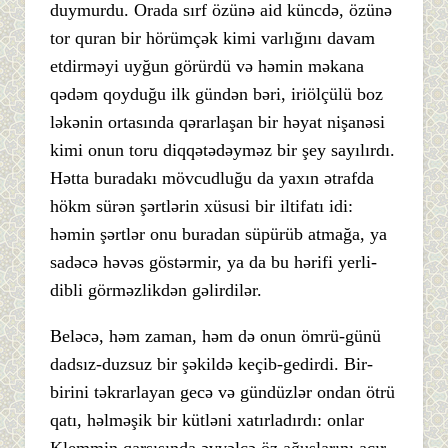
duymurdu. Orada sırf özünə aid küncdə, özünə
tor quran bir hörümçək kimi varlığını davam
etdirməyi uyğun görürdü və həmin məkana
qədəm qoyduğu ilk gündən bəri, iriölçülü boz
ləkənin ortasında qərarlaşan bir həyat nişanəsi
kimi onun toru diqqətədəyməz bir şey sayılırdı.
Hətta buradakı mövcudluğu da yaxın ətrafda
hökm sürən şərtlərin xüsusi bir iltifatı idi:
həmin şərtlər onu buradan süpürüb atmağa, ya
sadəcə həvəs göstərmir, ya da bu hərifi yerli-
dibli görməzlikdən gəlirdilər.
Beləcə, həm zaman, həm də onun ömrü-günü
dadsız-duzsuz bir şəkildə keçib-gedirdi. Bir-
birini təkrarlayan gecə və gündüzlər ondan ötrü
qatı, həlməşik bir kütləni xatırladırdı: onlar