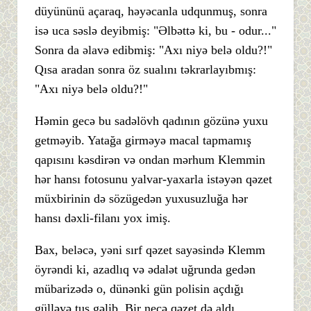
düyününü açaraq, həyəcanla udqunmuş, sonra
isə uca səslə deyibmiş: "Əlbəttə ki, bu - odur..."
Sonra da əlavə edibmiş: "Axı niyə belə oldu?!"
Qısa aradan sonra öz sualını təkrarlayıbmış:
"Axı niyə belə oldu?!"
Həmin gecə bu sadəlövh qadının gözünə yuxu
getməyib. Yatağa girməyə macal tapmamış
qapısını kəsdirən və ondan mərhum Klemmin
hər hansı fotosunu yalvar-yaxarla istəyən qəzet
müxbirinin də sözügedən yuxusuzluğa hər
hansı dəxli-filanı yox imiş.
Bax, beləcə, yəni sırf qəzet sayəsində Klemm
öyrəndi ki, azadlıq və ədalət uğrunda gedən
mübarizədə o, dünənki gün polisin açdığı
gülləyə tuş gəlib. Bir neçə qəzet də aldı.