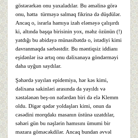
göstərərkən onu yaxaladılar. Bu əməlinə görə
onu, hətta türməyə salmaq fikrinə də düşdülər.
Ancaq o, israrla hamıya izah eləməyə çalışırdı
ki, altında başqa birisinin yox, məhz özünün (!)
yatdığı bu abidəyə münasibətdə o, istədiyi kimi
davranmaqda sərbəstdir. Bu məntiqsiz iddianı
eşidənlər isə artıq onu dəlixanaya göndərməyi
daha uyğun saydılar.
Şəhərdə yayılan epidemiya, hər kəs kimi,
dəlixana sakinləri arasında da yayıldı və
xəstələnən beş-on nəfərdən biri də elə Klemm
oldu. Digər qədər yoldaşları kimi, onun da
cəsədini morqdakı masanın üstünə uzatdılar,
səhəri gün bu nəşlərin hamısını ümumi bir
məzara göməcəkdilər. Ancaq bundan əvvəl