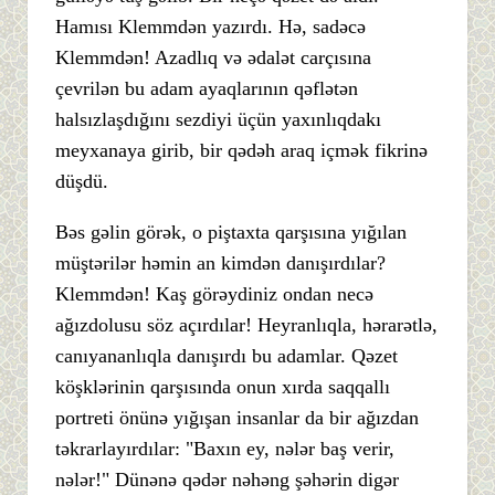
Hamısı Klemmdən yazırdı. Hə, sadəcə
Klemmdən! Azadlıq və ədalət carçısına
çevrilən bu adam ayaqlarının qəflətən
halsızlaşdığını sezdiyi üçün yaxınlıqdakı
meyxanaya girib, bir qədəh araq içmək fikrinə
düşdü.
Bəs gəlin görək, o piştaxta qarşısına yığılan
müştərilər həmin an kimdən danışırdılar?
Klemmdən! Kaş görəydiniz ondan necə
ağızdolusu söz açırdılar! Heyranlıqla, hərarətlə,
canıyananlıqla danışırdı bu adamlar. Qəzet
köşklərinin qarşısında onun xırda saqqallı
portreti önünə yığışan insanlar da bir ağızdan
təkrarlayırdılar: "Baxın ey, nələr baş verir,
nələr!" Dünənə qədər nəhəng şəhərin digər