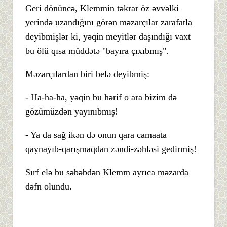
Geri dönüncə, Klemmin təkrar öz əvvəlki
yerində uzandığını görən məzarçılar zarafatla
deyibmişlər ki, yəqin meyitlər daşındığı vaxt
bu ölü qısa müddətə "bayıra çıxıbmış".
Məzarçılardan biri belə deyibmiş:
- Ha-ha-ha, yəqin bu hərif o ara bizim də
gözümüzdən yayınıbmış!
- Ya da sağ ikən də onun qara camaata
qaynayıb-qarışmaqdan zəndi-zəhləsi gedirmiş!
Sırf elə bu səbəbdən Klemm ayrıca məzarda
dəfn olundu.