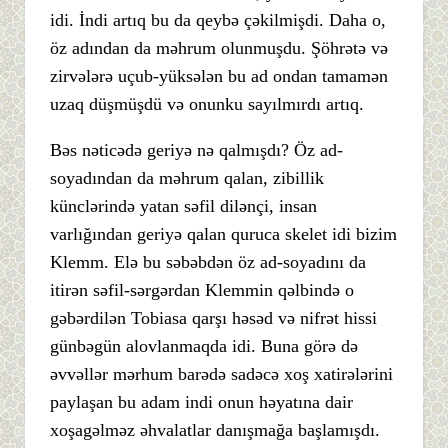
idi. İndi artıq bu da qeybə çəkilmişdi. Daha o,
öz adından da məhrum olunmuşdu. Şöhrətə və
zirvələrə uçub-yüksələn bu ad ondan tamamən
uzaq düşmüşdü və onunku sayılmırdı artıq.
Bəs nəticədə geriyə nə qalmışdı? Öz ad-
soyadından da məhrum qalan, zibillik
künclərində yatan səfil dilənçi, insan
varlığından geriyə qalan quruca skelet idi bizim
Klemm. Elə bu səbəbdən öz ad-soyadını da
itirən səfil-sərgərdan Klemmin qəlbində o
gəbərdilən Tobiasa qarşı həsəd və nifrət hissi
günbəgün alovlanmaqda idi. Buna görə də
əvvəllər mərhum barədə sadəcə xoş xatirələrini
paylaşan bu adam indi onun həyatına dair
xoşagəlməz əhvalatlar danışmağa başlamışdı.