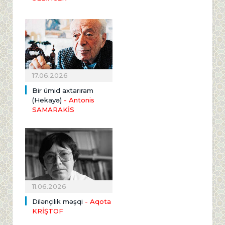
17.06.2026
Bir ümid axtarıram
(Hekayə)
- Antonis
SAMARAKİS
11.06.2026
Dilənçilik məşqi
- Aqota
KRİŞTOF