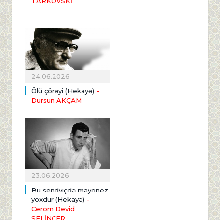
TARKOVSKİ
24.06.2026
Ölü çörəyi (Hekayə)
-
Dursun AKÇAM
23.06.2026
Bu sendviçdə mayonez
yoxdur (Hekayə)
-
Cerom Devid
SELİNCER