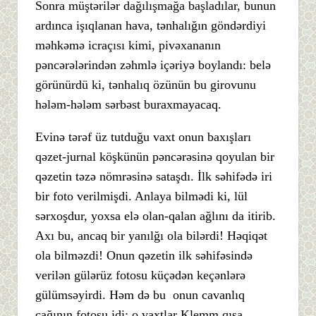
Sonra müştərilər dağılışmağa başladılar, bunun
ardınca işıqlanan hava, tənhalığın göndərdiyi
məhkəmə icraçısı kimi, pivəxananın
pəncərələrindən zəhmlə içəriyə boylandı: belə
görünürdü ki, tənhalıq özünün bu girovunu
hələm-hələm sərbəst buraxmayacaq.
Evinə tərəf üz tutduğu vaxt onun baxışları
qəzet-jurnal köşkünün pəncərəsinə qoyulan bir
qəzetin təzə nömrəsinə sataşdı. İlk səhifədə iri
bir foto verilmişdi. Anlaya bilmədi ki, lül
sərxoşdur, yoxsa elə olan-qalan ağlını da itirib.
Axı bu, ancaq bir yanılğı ola bilərdi! Həqiqət
ola bilməzdi! Onun qəzetin ilk səhifəsində
verilən gülərüz fotosu küçədən keçənlərə
gülümsəyirdi. Həm də bu onun cavanlıq
çağının fotosu idi: o vaxtlar Klemm qısa,