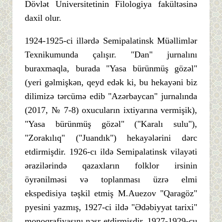
Dövlət Universitetinin Filologiya fakültəsinə
daxil olur.
1924-1925-ci illərdə Semipalatinsk Müəllimlər
Texnikumunda çalışır. "Dan" jurnalını
buraxmaqla, burada "Yasa bürünmüş gözəl"
(yeri gəlmişkən, qeyd edək ki, bu hekayəni biz
dilimizə tərcümə edib "Azərbaycan" jurnalında
(2017, № 7-8) oxucuların ixtiyarına vermişik),
"Yasa bürünmüş gözəl" ("Karalı sulu"),
"Zorakılıq" ("Juandık") hekayələrini dərc
etdirmişdir. 1926-cı ildə Semipalatinsk vilayəti
ərazilərində qazaxların folklor irsinin
öyrənilməsi və toplanması üzrə elmi
ekspedisiya təşkil etmiş M.Auezov "Qaragöz"
pyesini yazmış, 1927-ci ildə "Ədəbiyyat tarixi"
monoqrafiyasını nəşr etdirmişdir. 1927-1929-cu