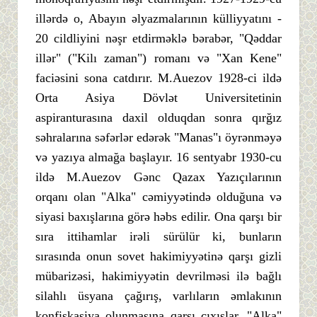
illərdə o, Abayın əlyazmalarının külliyyatını -
20 cildliyini nəşr etdirməklə bərabər, "Qəddar
illər" ("Kilı zaman") romanı və "Xan Kene"
faciəsini sona catdırır. M.Auezov 1928-ci ildə
Orta Asiya Dövlət Universitetinin
aspiranturasına daxil olduqdan sonra qırğız
səhralarına səfərlər edərək "Manas"ı öyrənməyə
və yazıya almağa başlayır. 16 sentyabr 1930-cu
ildə M.Auezov Gənc Qazax Yazıçılarının
orqanı olan "Alka" cəmiyyətində olduğuna və
siyasi baxışlarına görə həbs edilir. Ona qarşı bir
sıra ittihamlar irəli sürülür ki, bunların
sırasında onun sovet hakimiyyətinə qarşı gizli
mübarizəsi, hakimiyyətin devrilməsi ilə bağlı
silahlı üsyana çağırış, varlıların əmlakının
konfiskasiya olunmasına qarşı çıxışlar, "Alka"