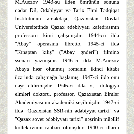
M.Auezov 1943-sü ildən ömrünün sonuna
qədər Dil, Ədəbiyyat və Tarix Elmi Tədqiqat
İnstitutunun əməkdaşı, Qazaxıstan Dövlət
Universitetində Qazax ədəbiyyatı kafedrasının
professoru kimi çalışmışdır. 1944-cü ildə
"Abay" operasına libretto, 1945-ci ildə
"Kınaptan kılış" ("Abay gnderi") filminə
ssenari yazmışdır. 1946-cı ildə M.Auezov
Abaya həsr olunmuş romanın ikinci kitabı
üzərində çalışmağa başlamış, 1947-ci ildə onu
nəşr etdirmişdir. 1946-cı ildə o, filologiya
elmləri doktoru, professor, Qazaxıstan Elmlər
Akademiyasının akademiki seçilmişdir. 1947-ci
ildə "Qazaxıstan SSR-nin ədəbiyyat tarixi" və
"Qazax sovet ədəbiyyatı tarixi" nəşrinin müəllif
kollektivinin rəhbəri olmuşdur. 1940-cı illərin