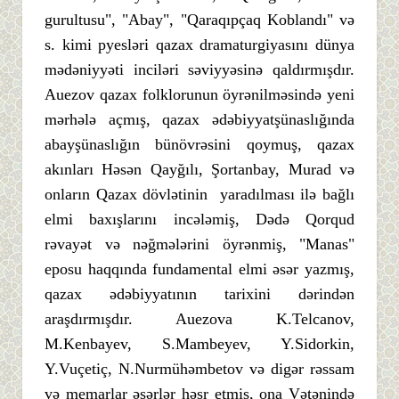
gurultusu", "Abay", "Qaraqıpçaq Koblandı" və
s. kimi pyesləri qazax dramaturgiyasını dünya
mədəniyyəti inciləri səviyyəsinə qaldırmışdır.
Auezov qazax folklorunun öyrənilməsində yeni
mərhələ açmış, qazax ədəbiyyatşünaslığında
abayşünaslığın bünövrəsini qoymuş, qazax
akınları Həsən Qayğılı, Şortanbay, Murad və
onların Qazax dövlətinin yaradılması ilə bağlı
elmi baxışlarını incələmiş, Dədə Qorqud
rəvayət və nəğmələrini öyrənmiş, "Manas"
eposu haqqında fundamental elmi əsər yazmış,
qazax ədəbiyyatının tarixini dərindən
araşdırmışdır. Auezova K.Telcanov,
M.Kenbayev, S.Mambeyev, Y.Sidorkin,
Y.Vuçetiç, N.Nurmühəmbetov və digər rəssam
və memarlar əsərlər həsr etmiş, ona Vətənində