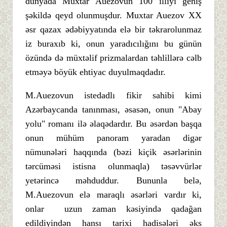
dünyada Muxtar Auezovun 100 illiyi geniş
şəkildə qeyd olunmuşdur. Muxtar Auezov XX
əsr qazax ədəbiyyatında elə bir təkrarolunmaz
iz buraxıb ki, onun yaradıcılığını bu günün
özündə də müxtəlif prizmalardan təhlillərə cəlb
etməyə böyük ehtiyac duyulmaqdadır.
M.Auezovun istedadlı fikir sahibi kimi
Azərbaycanda tanınması, əsasən, onun "Abay
yolu" romanı ilə əlaqədardır. Bu əsərdən başqa
onun mühüm panoram yaradan digər
nümunələri haqqında (bəzi kiçik əsərlərinin
tərcüməsi istisna olunmaqla) təsəvvürlər
yetərincə məhduddur. Bununla belə,
M.Auezovun elə maraqlı əsərləri vardır ki,
onlar uzun zaman kəsiyində qadağan
edildiyindən hansı tarixi hadisələri əks