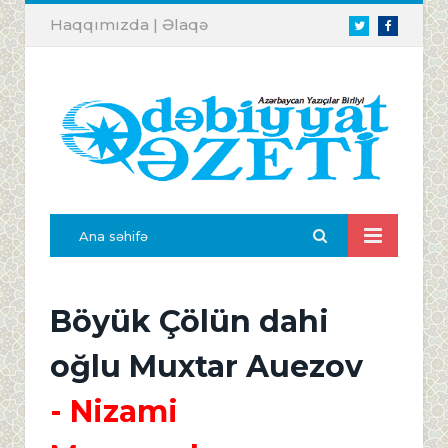
Haqqımızda
|
Əlaqə
Twitter
Facebook
Ana səhifə
Böyük Çölün dahi
oğlu Muxtar Auezov
- Nizami