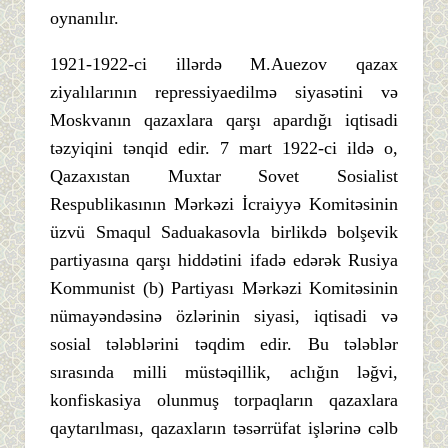
oynanılır.
1921-1922-ci illərdə M.Auezov qazax
ziyalılarının repressiyaedilmə siyasətini və
Moskvanın qazaxlara qarşı apardığı iqtisadi
təzyiqini tənqid edir. 7 mart 1922-ci ildə o,
Qazaxıstan Muxtar Sovet Sosialist
Respublikasının Mərkəzi İcraiyyə Komitəsinin
üzvü Smaqul Saduakasovla birlikdə bolşevik
partiyasına qarşı hiddətini ifadə edərək Rusiya
Kommunist (b) Partiyası Mərkəzi Komitəsinin
nümayəndəsinə özlərinin siyasi, iqtisadi və
sosial tələblərini təqdim edir. Bu tələblər
sırasında milli müstəqillik, aclığın ləğvi,
konfiskasiya olunmuş torpaqların qazaxlara
qaytarılması, qazaxların təsərrüfat işlərinə cəlb