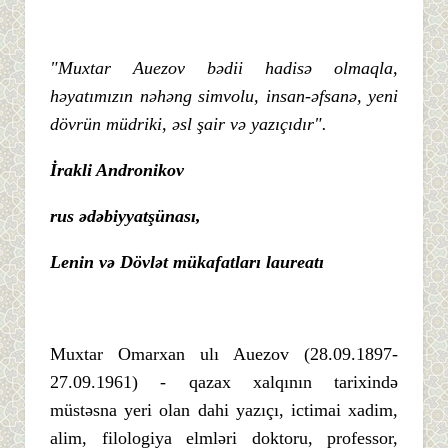
"Muxtar Auezov bədii hadisə olmaqla,
həyatımızın nəhəng simvolu, insan-əfsanə, yeni
dövrün müdriki, əsl şair və yazıçıdır".
İrakli Andronikov
rus ədəbiyyatşünası,
Lenin və Dövlət mükafatları laureatı
Muxtar Omarxan ulı Auezov (28.09.1897-
27.09.1961) - qazax xalqının tarixində
müstəsna yeri olan dahi yazıçı, ictimai xadim,
alim, filologiya elmləri doktoru, professor,