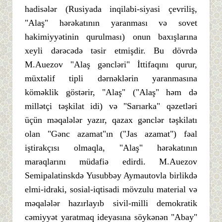
hadisələr (Rusiyada inqilabi-siyasi çevriliş,
"Alaş" hərəkatının yaranması və sovet
hakimiyyətinin qurulması) onun baxışlarına
xeyli dərəcədə təsir etmişdir. Bu dövrdə
M.Auezov "Alaş gəncləri" İttifaqını qurur,
müxtəlif tipli dərnəklərin yaranmasına
köməklik göstərir, "Alaş" ("Alaş" həm də
millətçi təşkilat idi) və "Sarıarka" qəzetləri
üçün məqalələr yazır, qazax gənclər təşkilatı
olan "Gənc azamat"ın ("Jas azamat") fəal
iştirakçısı olmaqla, "Alaş" hərəkatının
maraqlarını müdafiə edirdi. M.Auezov
Semipalatinskdə Yusubbəy Aymautovla birlikdə
elmi-idraki, sosial-iqtisadi mövzulu material və
məqalələr hazırlayıb sivil-milli demokratik
cəmiyyət yaratmaq ideyasına söykənən "Abay"