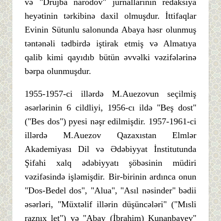
və "Drujba narodov" jurnallarının redaksiya
heyətinin tərkibinə daxil olmuşdur. İttifaqlar
Evinin Sütunlu salonunda Abaya həsr olunmuş
təntənəli tədbirdə iştirak etmiş və Almatıya
qalib kimi qayıdıb bütün əvvəlki vəzifələrinə
bərpa olunmuşdur.
1955-1957-ci illərdə M.Auezovun seçilmiş
əsərlərinin 6 cildliyi, 1956-cı ildə "Beş dost"
("Bes dos") pyesi nəşr edilmişdir. 1957-1961-ci
illərdə M.Auezov Qazaxıstan Elmlər
Akademiyası Dil və Ədəbiyyat İnstitutunda
Şifahi xalq ədəbiyyatı şöbəsinin müdiri
vəzifəsində işləmişdir. Bir-birinin ardınca onun
"Dos-Bedel dos", "Alua", "Asıl nəsinder" bədii
əsərləri, "Müxtəlif illərin düşüncələri" ("Mısli
raznıx let") və "Abay (İbrahim) Kunanbayev"