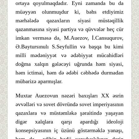
ortaya qoyulmaqdadır. Eyni zamanda bu da
müəyyən olunmuşdur ki, bəhs etdiyimiz
mərhələdə qazaxların siyasi müstəqillik
qazanmasına siyasi partiya və qüvvələr heç cür
imkan verməsə də, M.Auezov, İ.Cansuqurov,
Ə.Baytursınulı S.Seyfullin və başqa bu kimi
milli mədəniyyət və ədəbiyyat mücahidləri
doğma xalqın gələcəyi uğrunda həm siyasi,
həm ictimai, həm də ədəbi cəbhədə durmadan
mübarizə aparmışlar.
Muxtar Auezovun nəzəri baxışları XX əsrin
əvvəlləri və sovet dövründə sovet imperiyasının
qazaxlara və müstəmləkə şəraitində yaşayan
digər xalqlara qarşı apardığı ideoloji
konsepsiyasının iç üzünü göstərməklə yanaşı,