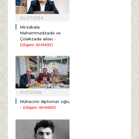
22.07.2026
Mirzəbala
Məhəmmədzadə və
Çolakzadə ailəsi
-
Dilqəm ƏHMƏD
13.07.2026
Mühacirin diplomat oğlu
- Dilqəm ƏHMƏD