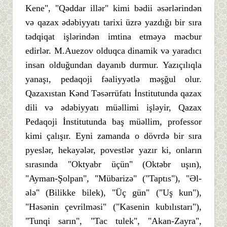
Kene", "Qəddar illər" kimi bədii əsərlərindən
və qazax ədəbiyyatı tarixi üzrə yazdığı bir sıra
tədqiqat işlərindən imtina etməyə məcbur
edirlər. M.Auezov olduqca dinamik və yaradıcı
insan olduğundan dayanıb durmur. Yazıçılıqla
yanaşı, pedaqoji fəaliyyətlə məşğul olur.
Qazaxıstan Kənd Təsərrüfatı İnstitutunda qazax
dili və ədəbiyyatı müəllimi işləyir, Qazax
Pedaqoji İnstitutunda baş müəllim, professor
kimi çalışır. Eyni zamanda o dövrdə bir sıra
pyeslər, hekayələr, povestlər yazır ki, onların
sırasında "Oktyabr üçün" (Oktəbr uşın),
"Ayman-Şolpan", "Mübarizə" ("Taptıs"), "Əl-
ələ" (Bilikke bilek), "Üç gün" ("Uş kun"),
"Həsənin çevrilməsi" ("Kasenin kubılıstarı"),
"Tunqi sarın", "Tac tulek", "Akan-Zayra",