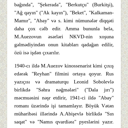
bağında", "Şekerada", "Berkutçu" (Burkitşi),
"Ağ qayın" ("Ak kayın"), "Beket", "Kalkaman-
Mamır", "Abay" və s. kimi nümunələr diqqəti
daha çox cəlb edir. Amma bununla belə,
M.Auezovun əsərləri NKVD-nin xoşuna
gəlmədiyindən onun kitabları qadağan edilir,
özü isə işdən çıxarılır.
1940-cı ildə M.Auezov kinossenarist kimi çıxış
edərək "Reyhan" filmini ortaya qoyur. Rus
yazıçısı və dramaturqu Leonid Sobolevlə
birlikdə "Səhra nəğmələri" ("Dala jırı")
məcmuəsini nəşr etdirir, 1941-ci ildə "Abay"
romanı üzərində işi tamamlayır. Böyük Vətən
müharibəsi illərində A.Abişevlə birlikdə "Sın
saqat" və "Namıs qvardiəsı" pyeslərini yazır.