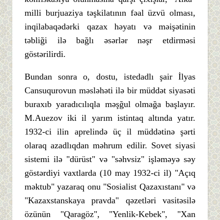
milli burjuaziya təşkilatının fəal üzvü olması,
inqilabaqədərki qazax həyatı və məişətinin
təbliği ilə bağlı əsərlər nəşr etdirməsi
göstərilirdi.
Bundan sonra o, dostu, istedadlı şair İlyas
Cansuqurovun məsləhəti ilə bir müddət siyasəti
buraxıb yaradıcılıqla məşğul olmağa başlayır.
M.Auezov iki il yarım istintaq altında yatır.
1932-ci ilin aprelində üç il müddətinə şərti
olaraq azadlıqdan məhrum edilir. Sovet siyasi
sistemi ilə "dürüst" və "səhvsiz" işləməyə səy
göstərdiyi vaxtlarda (10 may 1932-ci il) "Açıq
məktub" yazaraq onu "Sosialist Qazaxıstanı" və
"Kazaxstanskaya pravda" qəzetləri vasitəsilə
özünün "Qaragöz", "Yenlik-Kebek", "Xan