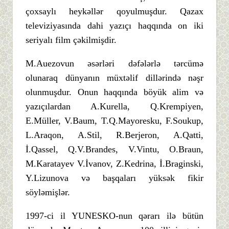
çoxsaylı heykəllər qoyulmuşdur. Qazax
televiziyasında dahi yazıçı haqqında on iki
seriyalı film çəkilmişdir.
M.Auezovun əsərləri dəfələrlə tərcümə
olunaraq dünyanın müxtəlif dillərində nəşr
olunmuşdur. Onun haqqında böyük alim və
yazıçılardan A.Kurella, Q.Krempiyen,
E.Müller, V.Baum, T.Q.Mayoresku, F.Soukup,
L.Araqon, A.Stil, R.Berjeron, A.Qatti,
İ.Qassel, Q.V.Brandes, V.Vintu, O.Braun,
M.Karatayev V.İvanov, Z.Kedrina, İ.Braginski,
Y.Lizunova və başqaları yüksək fikir
söyləmişlər.
1997-ci il YUNESKO-nun qərarı ilə bütün