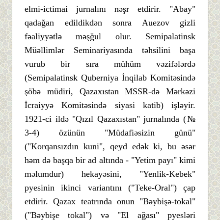
elmi-ictimai jurnalını nəşr etdirir. "Abay"
qadağan edildikdən sonra Auezov gizli
fəaliyyətlə məşğul olur. Semipalatinsk
Müəllimlər Seminariyasında təhsilini başa
vurub bir sıra mühüm vəzifələrdə
(Semipalatinsk Quberniya İnqilab Komitəsində
şöbə müdiri, Qazaxıstan MSSR-də Mərkəzi
İcraiyyə Komitəsində siyasi katib) işləyir.
1921-ci ildə "Qızıl Qazaxıstan" jurnalında (№
3-4) özünün "Müdafiəsizin günü"
("Korqansızdın kuni", qeyd edək ki, bu əsər
həm də başqa bir ad altında - "Yetim payı" kimi
məlumdur) hekayəsini, "Yenlik-Kebek"
pyesinin ikinci variantını ("Teke-Oral") çap
etdirir. Qazax teatrında onun "Bəybişə-tokal"
("Bəybişe tokal") və "El ağası" pyesləri