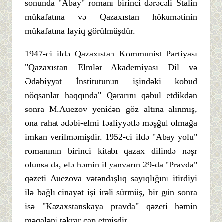
sonunda "Abay" romanı birinci dərəcəli Stalin
mükafatına və Qazaxıstan hökumətinin
mükafatına layiq görülmüşdür.
1947-ci ildə Qazaxıstan Kommunist Partiyası
"Qazaxıstan Elmlər Akademiyası Dil və
Ədəbiyyat İnstitutunun işindəki kobud
nöqsanlar haqqında" Qərarını qəbul etdikdən
sonra M.Auezov yenidən göz altına alınmış,
ona rahat ədəbi-elmi fəaliyyətlə məşğul olmağa
imkan verilməmişdir. 1952-ci ildə "Abay yolu"
romanının birinci kitabı qazax dilində nəşr
olunsa da, elə həmin il yanvarın 29-da "Pravda"
qəzeti Auezova vətəndaşlıq sayıqlığını itirdiyi
ilə bağlı cinayət işi irəli sürmüş, bir gün sonra
isə "Kazaxstanskaya pravda" qəzeti həmin
məqaləni təkrar çap etmişdir.