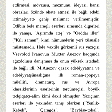
etdirməsi, mövzusu, məzmunu, ideyası, hansı
obrazları özündə əhatə etməsi ilə bağlı ədəbi
ictimaiyyətə geniş məlumat verilməmişdir.
Ədibin belə maraqlı əsərləri sırasında digərləri
ilə yanaşı, "Aşırımda atəş" və "Qəddar illər"
("Kılı zaman") kimi nümunələrin yeri xüsusilə
müstəsnadır. Hələ vaxtilə görkəmli rus yazıçısı
Vsevolod İvanovun Muxtar Auezov haqqında
ağızdolusu danışması da onun yüksək istedadı
ilə bağlı idi. M.Auezov qazax ədəbiyyatına və
ədəbiyyatşünaslığına ilk roman-epopeya
müəllifi, dramaturq, rus və Avropa
klassiklərinin əsərlərinin tərcüməçisi, böyük
tədqiqatçı-alim kimi daxil olmuşdur. Yazıçının
əsərləri ilə yaxından tanış olarkən ("Yenlik-
Kebek", "Qaragöz", "Baybişə-tokal",