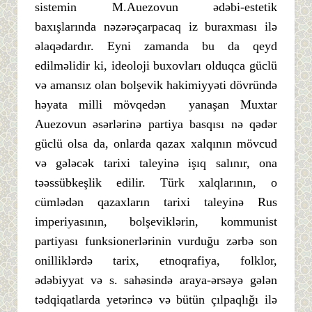
sistemin M.Auezovun ədəbi-estetik
baxışlarında nəzərəçarpacaq iz buraxması ilə
əlaqədardır. Eyni zamanda bu da qeyd
edilməlidir ki, ideoloji buxovları olduqca güclü
və amansız olan bolşevik hakimiyyəti dövründə
həyata milli mövqedən yanaşan Muxtar
Auezovun əsərlərinə partiya basqısı nə qədər
güclü olsa da, onlarda qazax xalqının mövcud
və gələcək tarixi taleyinə işıq salınır, ona
təəssübkeşlik edilir. Türk xalqlarının, o
cümlədən qazaxların tarixi taleyinə Rus
imperiyasının, bolşeviklərin, kommunist
partiyası funksionerlərinin vurduğu zərbə son
onilliklərdə tarix, etnoqrafiya, folklor,
ədəbiyyat və s. sahəsində araya-ərsəyə gələn
tədqiqatlarda yetərincə və bütün çılpaqlığı ilə