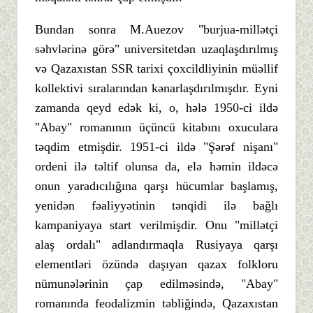
Bundan sonra M.Auezov "burjua-millətçi
səhvlərinə görə" universitetdən uzaqlaşdırılmış
və Qazaxıstan SSR tarixi çoxcildliyinin müəllif
kollektivi sıralarından kənarlaşdırılmışdır. Eyni
zamanda qeyd edək ki, o, hələ 1950-ci ildə
"Abay" romanının üçüncü kitabını oxuculara
təqdim etmişdir. 1951-ci ildə "Şərəf nişanı"
ordeni ilə təltif olunsa da, elə həmin ildəcə
onun yaradıcılığına qarşı hücumlar başlamış,
yenidən fəaliyyətinin tənqidi ilə bağlı
kampaniyaya start verilmişdir. Onu "millətçi
alaş ordalı" adlandırmaqla Rusiyaya qarşı
elementləri özündə daşıyan qazax folkloru
nümunələrinin çap edilməsində, "Abay"
romanında feodalizmin təbliğində, Qazaxıstan