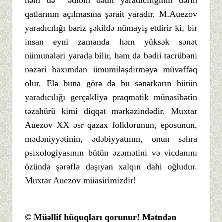
həm də ədibin bədii yaradıcılığının dərin
qatlarının açılmasına şərait yaradır. M.Auezov
yaradıcılığı bariz şəkildə nümayiş etdirir ki, bir
insan eyni zamanda həm yüksək sənət
nümunələri yarada bilir, həm də bədii təcrübəni
nəzəri baxımdan ümumiləşdirməyə müvəffəq
olur. Elə buna görə də bu sənətkarın bütün
yaradıcılığı gerçəkliyə praqmatik münasibətin
təzahürü kimi diqqət mərkəzindədir. Muxtar
Auezov XX əsr qazax folklorunun, eposunun,
mədəniyyətinin, ədəbiyyatının, onun səhra
psixologiyasının bütün əzəmətini və vicdanını
özündə şərəflə daşıyan xalqın dahi oğludur.
Muxtar Auezov müasirimizdir!
© Müəllif hüquqları qorunur! Mətndən