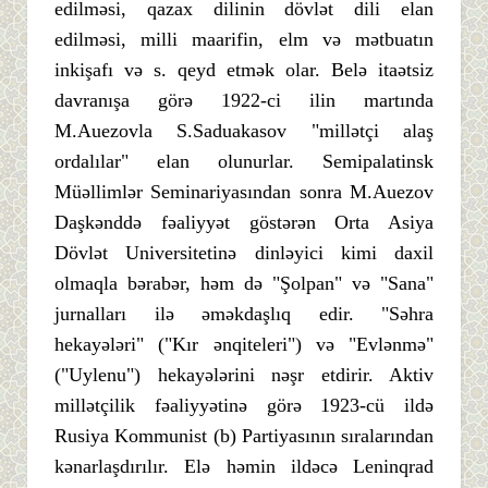
edilməsi, qazax dilinin dövlət dili elan
edilməsi, milli maarifin, elm və mətbuatın
inkişafı və s. qeyd etmək olar. Belə itaətsiz
davranışa görə 1922-ci ilin martında
M.Auezovla S.Saduakasov "millətçi alaş
ordalılar" elan olunurlar. Semipalatinsk
Müəllimlər Seminariyasından sonra M.Auezov
Daşkənddə fəaliyyət göstərən Orta Asiya
Dövlət Universitetinə dinləyici kimi daxil
olmaqla bərabər, həm də "Şolpan" və "Sana"
jurnalları ilə əməkdaşlıq edir. "Səhra
hekayələri" ("Kır ənqiteleri") və "Evlənmə"
("Uylenu") hekayələrini nəşr etdirir. Aktiv
millətçilik fəaliyyətinə görə 1923-cü ildə
Rusiya Kommunist (b) Partiyasının sıralarından
kənarlaşdırılır. Elə həmin ildəcə Leninqrad