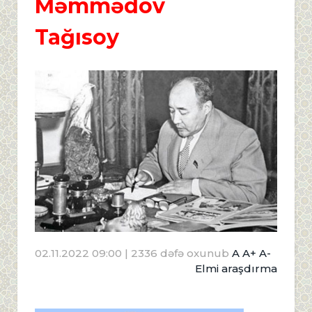
Məmmədov
Tağısoy
02.11.2022 09:00
| 2336 dəfə oxunub
A
A+
A-
Elmi araşdırma