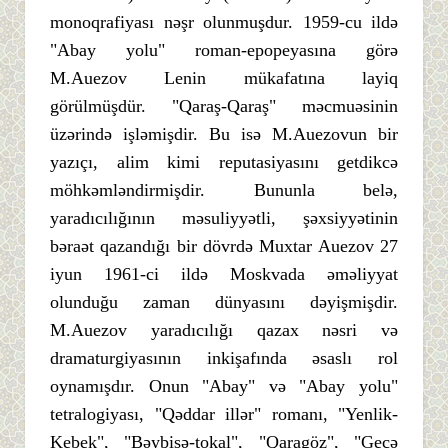
monoqrafiyası nəşr olunmuşdur. 1959-cu ildə
"Abay yolu" roman-epopeyasına görə
M.Auezov Lenin mükafatına layiq
görülmüşdür. "Qaraş-Qaraş" məcmuəsinin
üzərində işləmişdir. Bu isə M.Auezovun bir
yazıçı, alim kimi reputasiyasını getdikcə
möhkəmləndirmişdir. Bununla belə,
yaradıcılığının məsuliyyətli, şəxsiyyətinin
bəraət qazandığı bir dövrdə Muxtar Auezov 27
iyun 1961-ci ildə Moskvada əməliyyat
olunduğu zaman dünyasını dəyişmişdir.
M.Auezov yaradıcılığı qazax nəsri və
dramaturgiyasının inkişafında əsaslı rol
oynamışdır. Onun "Abay" və "Abay yolu"
tetralogiyası, "Qəddar illər" romanı, "Yenlik-
Kebek", "Bəybişə-tokal", "Qaragöz", "Gecə