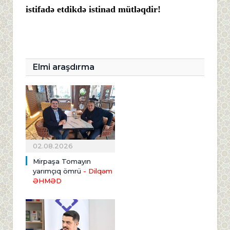
istifadə etdikdə istinad mütləqdir!
Elmi araşdırma
02.08.2026
Mirpaşa Tomayın
yarımçıq ömrü
- Dilqəm
ƏHMƏD