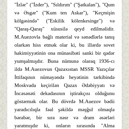
"İzlər" ("İzder"), "Sıldırım" ("Şatkalan"), "Qum
və Əsgər" ("Kum ten Askar"), "Keçmişin
kölgəsində" ("Eskilik kölenkesinge") və
"Qaraş-Qaraş" xüsusilə qeyd edilməlidir.
M.Auezovla bağlı material və sənədlərlə tanış
olarkən hiss etmək olar ki, bu illərdə sovet
hakimiyyətinin ona münasibəti sanki bir qədər
yumşalmışdır. Buna nümunə olaraq 1936-cı
ildə M.Auezovun Qazaxıstan MSSR Yazıçılar
İttifaqının nümayəndə heyətinin tərkibində
Moskvada keçirilən Qazax Ədəbiyyatı və
İncəsənəti dekadasının iştirakçısı olduğunu
göstərmək olar. Bu dövrdə M.Auezov bədii
yaradıcılıqla fəal şəkildə məşğul olmaqla
bərabər, bir sıra nəsr və dram əsərləri
yaratmışdır ki, onların sırasında "Alma