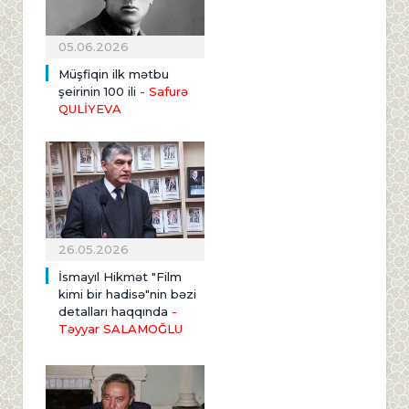
05.06.2026
Müşfiqin ilk mətbu
şeirinin 100 ili
- Safurə
QULİYEVA
26.05.2026
İsmayıl Hikmət "Film
kimi bir hadisə"nin bəzi
detalları haqqında
-
Təyyar SALAMOĞLU