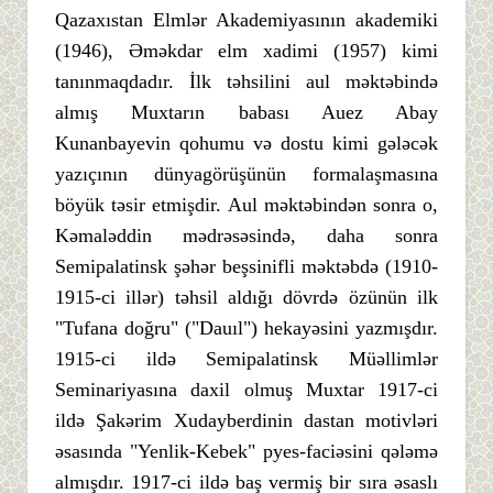
Qazaxıstan Elmlər Akademiyasının akademiki
(1946), Əməkdar elm xadimi (1957) kimi
tanınmaqdadır. İlk təhsilini aul məktəbində
almış Muxtarın babası Auez Abay
Kunanbayevin qohumu və dostu kimi gələcək
yazıçının dünyagörüşünün formalaşmasına
böyük təsir etmişdir. Aul məktəbindən sonra o,
Kəmaləddin mədrəsəsində, daha sonra
Semipalatinsk şəhər beşsinifli məktəbdə (1910-
1915-ci illər) təhsil aldığı dövrdə özünün ilk
"Tufana doğru" ("Dauıl") hekayəsini yazmışdır.
1915-ci ildə Semipalatinsk Müəllimlər
Seminariyasına daxil olmuş Muxtar 1917-ci
ildə Şakərim Xudayberdinin dastan motivləri
əsasında "Yenlik-Kebek" pyes-faciəsini qələmə
almışdır. 1917-ci ildə baş vermiş bir sıra əsaslı