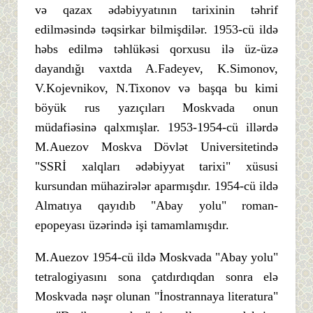
və qazax ədəbiyyatının tarixinin təhrif
edilməsində təqsirkar bilmişdilər. 1953-cü ildə
həbs edilmə təhlükəsi qorxusu ilə üz-üzə
dayandığı vaxtda A.Fadeyev, K.Simonov,
V.Kojevnikov, N.Tixonov və başqa bu kimi
böyük rus yazıçıları Moskvada onun
müdafiəsinə qalxmışlar. 1953-1954-cü illərdə
M.Auezov Moskva Dövlət Universitetində
"SSRİ xalqları ədəbiyyat tarixi" xüsusi
kursundan mühazirələr aparmışdır. 1954-cü ildə
Almatıya qayıdıb "Abay yolu" roman-
epopeyası üzərində işi tamamlamışdır.
M.Auezov 1954-cü ildə Moskvada "Abay yolu"
tetralogiyasını sona çatdırdıqdan sonra elə
Moskvada nəşr olunan "İnostrannaya literatura"