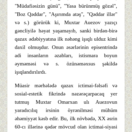
"Müdafiəsizin günü", "Yasa bürünmüş gözəl",
"Boz Qəddar", "Aşırımda atəş", "Qəddar illər"
və s.) görürük ki, Muxtar Auezov yazıçı
gəncliyilə həyat yaşamayıb, sanki birdən-birə
qazax ədəbiyyatına ilk nəhəng işıqlı ulduz kimi
daxil olmuşdur. Onun əsərlərinin episentrində
adi insanların əzabları, istismara boyun
əyməməsi və s. özünəməxsus şəkildə
işıqlandırılırdı.
Müasir mərhələdə qazax ictimai-fəlsəfi və
sosial-estetik fikrində nəzərəçarpacaq yer
tutmuş Muxtar Omarxan ulı Auezovun
yaradıcılıq irsinin öyrənilməsi mühüm
əhəmiyyət kəsb edir. Bu, ilk növbədə, XX əsrin
60-cı illərinə qədər mövcud olan ictimai-siyasi