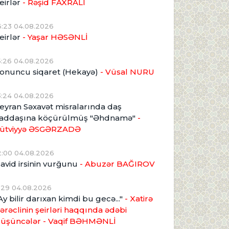
eirlər
- Rəşid FAXRALI
6:23 04.08.2026
eirlər
- Yaşar HƏSƏNLİ
5:26 04.08.2026
onuncu siqaret (Hekayə)
- Vüsal NURU
3:24 04.08.2026
eyran Səxavət misralarında daş
addaşına köçürülmüş "Əhdnamə"
-
ütviyyə ƏSGƏRZADƏ
2:00 04.08.2026
avid irsinin vurğunu
- Abuzər BAĞIROV
1:29 04.08.2026
Ay bilir darıxan kimdi bu gecə..."
- Xatirə
ərəclinin şeirləri haqqında ədəbi
üşüncələr - Vaqif BƏHMƏNLİ