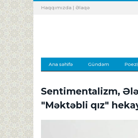
Haqqımızda
|
Əlaqə
Ana səhifə
Gündəm
Poezi
Sentimentalizm, Əl
"Məktəbli qız" heka