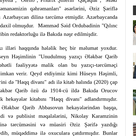
anəmizin qəhrəmanları" əsərlərini, Əziz Şəriflə
 Azərbaycan dilinə tərcümə etmişdir. Azərbaycanda
pa daxil olmuşdur. Məmməd Səid Ordubadinin "Qılınc
bin redaktorluğu ilə Bakıda nəşr edilmişdir.
ı illəri haqqında hələlik heç bir məlumat yoxdur.
üseyn Həşimlinin "Unudulmuş yazıçı Ələkbər Qərib
hətli fəaliyyətə malik olan bu yazıçı-tərcüməçi
imkan verir. Qeyd etdiyimiz kimi Hüseyn Həşimli,
ini də "Haqq divanı" adı ilə kitab halında (2020) çap
Ələkbər Qərib özü də 1914-cü ildə Bakıda Orucov
lk hekayələr kitabını "Haqq divanı" adlandırmışdır.
 Ələkbər Qərib Abbasovun hekayələrindən başqa,
qidi və publisist məqalələrini, Nikolay Karamzinin
linə tərcüməsini və müasiri Əziz Şərifə yazdığı
 edib, müqəddimə ilə oxuculara çatdırmışdır. Bunlar