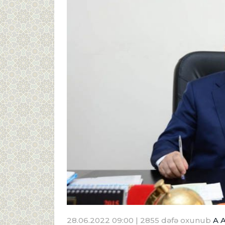
28.06.2022 09:00
| 2855 dəfə oxunub
A