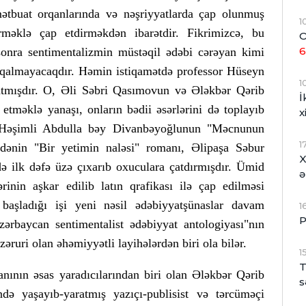
mətbuat orqanlarında və nəşriyyatlarda çap olunmuş
1
çirməklə çap etdirməkdən ibarətdir. Fikrimizcə, bu
O
6
 sonra sentimentalizmin müstəqil ədəbi cərəyan kimi
 qalmayacaqdır. Həmin istiqamətdə professor Hüseyn
1
 atmışdır. O, Əli Səbri Qasımovun və Ələkbər Qərib
İ
etməklə yanaşı, onların bədii əsərlərini də toplayıb
x
 Həşimli Abdulla bəy Divanbəyoğlunun "Məcnunun
1
dənin "Bir yetimin naləsi" romanı, Əlipaşa Səbur
X
ə ilk dəfə üzə çıxarıb oxuculara çatdırmışdır. Ümid
ə
lərinin aşkar edilib latın qrafikası ilə çap edilməsi
başladığı işi yeni nəsil ədəbiyyatşünaslar davam
1
P
ərbaycan sentimentalist ədəbiyyat antologiyası"nın
zəruri olan əhəmiyyətli layihələrdən biri ola bilər.
1
T
nının əsas yaradıcılarından biri olan Ələkbər Qərib
s
ə yaşayıb-yaratmış yazıçı-publisist və tərcüməçi