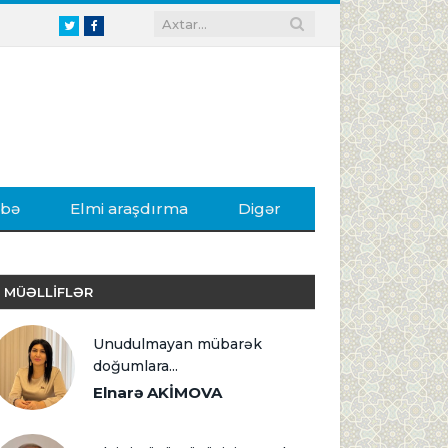
Twitter
Facebook
ibə
Elmi araşdırma
Digər
MÜƏLLİFLƏR
Unudulmayan mübarək
doğumlara...
Elnarə AKİMOVA