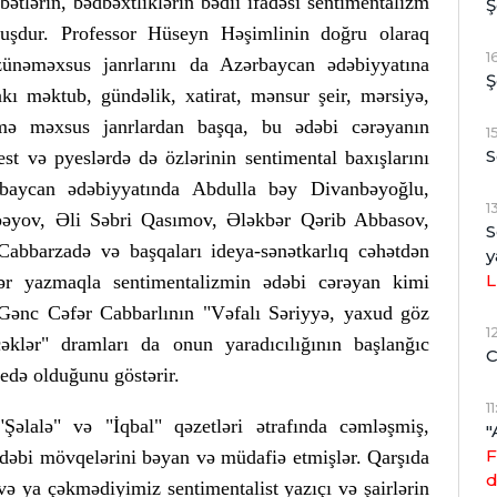
ətlərin, bədbəxtliklərin bədii ifadəsi sentimentalizm
Ş
muşdur. Professor Hüseyn Həşimlinin doğru olaraq
1
ünəməxsus janrlarını da Azərbaycan ədəbiyyatına
Ş
kı məktub, gündəlik, xatirat, mənsur şeir, mərsiyə,
zmə məxsus janrlardan başqa, bu ədəbi cərəyanın
1
S
st və pyeslərdə də özlərinin sentimental baxışlarını
rbaycan ədəbiyyatında Abdulla bəy Divanbəyoğlu,
1
əyov, Əli Səbri Qasımov, Ələkbər Qərib Abbasov,
S
abbarzadə və başqaları ideya-sənətkarlıq cəhətdən
y
L
lər yazmaqla sentimentalizmin ədəbi cərəyan kimi
ənc Cəfər Cabbarlının "Vəfalı Səriyyə, yaxud göz
1
çəklər" dramları da onun yaradıcılığının başlanğıc
C
edə olduğunu göstərir.
1
"Şəlalə" və "İqbal" qəzetləri ətrafında cəmləşmiş,
"
F
ədəbi mövqelərini bəyan və müdafiə etmişlər. Qarşıda
d
və ya çəkmədiyimiz sentimentalist yazıçı və şairlərin