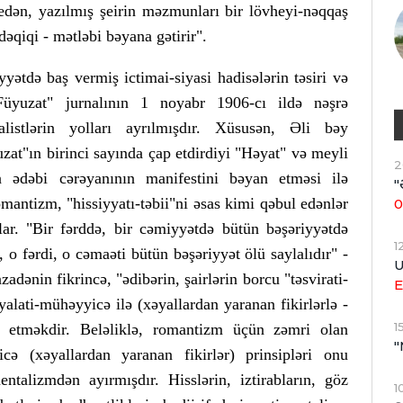
r edən, yazılmış şeirin məzmunları bir lövheyi-nəqqaş
əqiqi - mətləbi bəyana gətirir".
ətdə baş vermiş ictimai-siyasi hadisələrin təsiri və
üyuzat" jurnalının 1 noyabr 1906-cı ildə nəşrə
alistlərin yolları ayrılmışdır. Xüsusən, Əli bəy
at"ın birinci sayında çap etdirdiyi "Həyat" və meyli
2
 ədəbi cərəyanının manifestini bəyan etməsi ilə
"
antizm, "hissiyyatı-təbii"ni əsas kimi qəbul edənlər
0
ar. "Bir fərddə, bir cəmiyyətdə bütün bəşəriyyətdə
1
o fərdi, o cəmaəti bütün bəşəriyyət ölü saylalıdır" -
U
ənin fikrincə, "ədibərin, şairlərin borcu "təsvirati-
E
əyalati-mühəyyicə ilə (xəyallardan yaranan fikirlərlə -
1
q etməkdir. Beləliklə, romantizm üçün zəmri olan
"
cə (xəyallardan yaranan fikirlər) prinsipləri onu
entalizmdən ayırmışdır. Hisslərin, iztirabların, göz
1