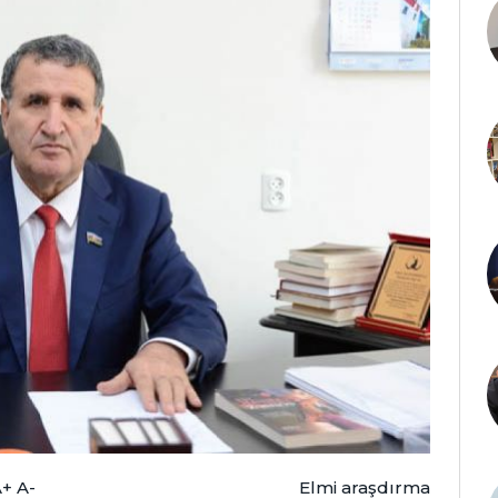
A+
A-
Elmi araşdırma