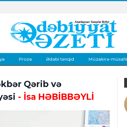
ya
Proza
Ədəbi tənqid
Müzakirə-müsah
əkbər Qərib və
yəsi
- İsa HƏBİBBƏYLİ