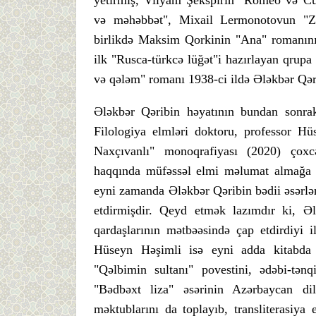
və məhəbbət", Mixail Lermonotovun "Zəm
birlikdə Maksim Qorkinin "Ana" romanını
ilk "Rusca-türkcə lüğət"i hazırlayan qru
və qələm" romanı 1938-ci ildə Ələkbər Qəri
Ələkbər Qəribin həyatının bundan sonrak
Filologiya elmləri doktoru, professor H
Naxçıvanlı" monoqrafiyası (2020) çoxcə
haqqında müfəssəl elmi məlumat almağa 
eyni zamanda Ələkbər Qəribin bədii əsərlər
etdirmişdir. Qeyd etmək lazımdır ki, 
qardaşlarının mətbəəsində çap etdirdiyi i
Hüseyn Həşimli isə eyni adda kitabda
"Qəlbimin sultanı" povestini, ədəbi-tən
"Bədbəxt liza" əsərinin Azərbaycan di
məktublarını da toplayıb, transliterasiya