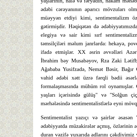
yaşlarının, nalə və fəryadın, nakam məhəbb
ədəbi cərəyanının aparıcı mövzuları ol
müəyyən etdiyi kimi, sentimentalizm öz
gətirmişdir. Həqiqətən də ədəbiyyatımızda
elegiya və sair kimi sırf sentimentali
təmsilçiləri məlum janrlarda: hekayə, pove
ifadə etmişlər. XX əsrin əvvəlləri Azə
İbrahim bəy Musabəyov, Rza Zaki Lətifb
Ağababa Yusifzadə, Nemət Bəsir, Bağır C
vahid ədəbi xətt üzrə fərqli bədii əsər
formalaşmasında mühüm rol oynamışlar. G
yaşları içərisində gülüş" və "Solğun çi
mərhələsində sentimentalistlərlə eyni mövq
Sentimentalist yazıçı və şairlər əsasən 
ədəbiyyatda müzakirələr açmış, özlərinin 
duran vəzifə yuxarıda adlarını çəkdiyimiz 