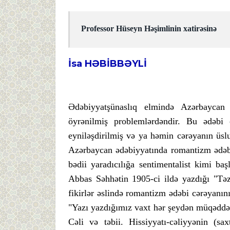
Professor Hüseyn Həşimlinin xatirəsinə
İsa HƏBİBBƏYLİ
Ədəbiyyatşünaslıq elmində Azərbaycan 
öyrənilmiş problemlərdəndir. Bu ədəbi 
eyniləşdirilmiş və ya həmin cərəyanın üslu
Azərbaycan ədəbiyyatında romantizm ədəbi 
bədii yaradıcılığa sentimentalist kimi ba
Abbas Səhhətin 1905-ci ildə yazdığı "Təz
fikirlər əslində romantizm ədəbi cərəyanını
"Yazı yazdığımız vaxt hər şeydən müqəddəs 
Cəli və təbii. Hissiyyatı-cəliyyənin (sa