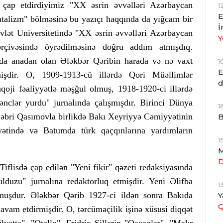
ə çap etdirdiyimiz "XX əsrin əvvəlləri Azərbaycan
1
E
entalizm" bölməsinə bu yazıçı haqqında da yığcam bir
İ
vlət Universitetində "XX əsrin əvvəlləri Azərbaycan
Y
ərçivəsində öyrədilməsinə doğru addım atmışdıq.
da anadan olan Ələkbər Qəribin harada və nə vaxt
1
E
işdir. O, 1909-1913-cü illərdə Qori Müəllimlər
d
qoji fəaliyyətlə məşğul olmuş, 1918-1920-ci illərdə
ənclər yurdu" jurnalında çalışmışdır. Birinci Dünya
1
 Səbri Qasımovla birlikdə Bakı Xeyriyyə Cəmiyyətinin
B
yətində və Batumda türk qaçqınlarına yardımların
1
M
iflisdə çap edilən "Yeni fikir" qəzeti redaksiyasında
lduzu" jurnalına redaktorluq etmişdir. Yeni Əlifba
1
olmuşdur. Ələkbər Qərib 1927-ci ildən sonra Bakıda
Y
avam etdirmişdir. O, tərcüməçilik işinə xüsusi diqqət
etta", "Otello", Fridrix Şillerin "Qaçaqlar", "Məkr