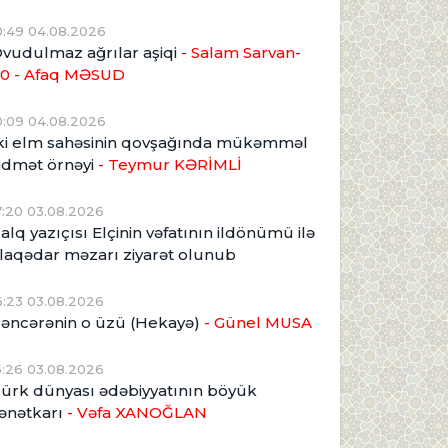
0:49 04.08.2026
vudulmaz ağrılar aşiqi
- Salam Sarvan-
0 - Afaq MƏSUD
0:09 04.08.2026
ki elm sahəsinin qovşağında mükəmməl
idmət örnəyi
- Teymur KƏRİMLİ
7:20 03.08.2026
alq yazıçısı Elçinin vəfatının ildönümü ilə
laqədar məzarı ziyarət olunub
6:23 03.08.2026
əncərənin o üzü (Hekayə)
- Günel MUSA
5:26 03.08.2026
ürk dünyası ədəbiyyatının böyük
ənətkarı
- Vəfa XANOĞLAN