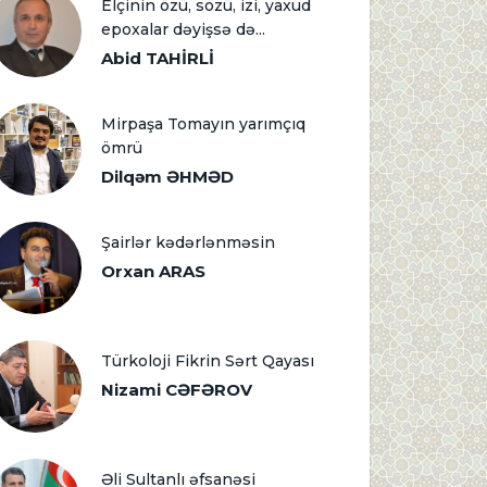
Elçinin özü, sözü, izi, yaxud
epoxalar dəyişsə də...
Abid TAHİRLİ
Mirpaşa Tomayın yarımçıq
ömrü
Dilqəm ƏHMƏD
Şairlər kədərlənməsin
Orxan ARAS
Türkoloji Fikrin Sərt Qayası
Nizami CƏFƏROV
Əli Sultanlı əfsanəsi