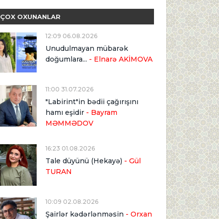
ÇOX OXUNANLAR
12:09 06.08.2026
Unudulmayan mübarək
doğumlara...
- Elnarə AKİMOVA
11:00 31.07.2026
"Labirint"in bədii çağırışını
hamı eşidir
- Bayram
MƏMMƏDOV
16:23 01.08.2026
Tale düyünü (Hekayə)
- Gül
TURAN
10:09 02.08.2026
Şairlər kədərlənməsin
- Orxan