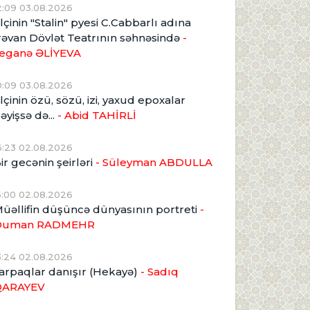
2:09 03.08.2026
lçinin "Stalin" pyesi C.Cabbarlı adına
rəvan Dövlət Teatrının səhnəsində
-
eganə ƏLİYEVA
0:09 03.08.2026
lçinin özü, sözü, izi, yaxud epoxalar
əyişsə də...
- Abid TAHİRLİ
6:23 02.08.2026
ir gecənin şeirləri
- Süleyman ABDULLA
5:00 02.08.2026
üəllifin düşüncə dünyasının portreti
-
Duman RADMEHR
3:24 02.08.2026
arpaqlar danışır (Hekayə)
- Sadıq
QARAYEV