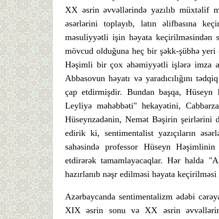
XX əsrin əvvəllərində yazılıb müxtəlif 
əsərlərini toplayıb, latın əlifbasına ke
məsuliyyətli işin həyata keçirilməsindən
mövcud olduğuna heç bir şəkk-şübhə yeri
Həşimli bir çox əhəmiyyətli işlərə imza
Abbasovun həyatı və yaradıcılığını tədqiq 
çap etdirmişdir. Bundan başqa, Hüseyn
Leyliyə məhəbbəti" hekayətini, Cabbarza
Hüseynzadənin, Nemət Bəşirin şeirlərini d
edirik ki, sentimentalist yazıçıların əsər
sahəsində professor Hüseyn Həşimlinin 
etdirərək tamamlayacaqlar. Hər halda "Az
hazırlanıb nəşr edilməsi həyata keçirilməsi 
Azərbaycanda sentimentalizm ədəbi cərəya
XIX əsrin sonu və XX əsrin əvvəllərind