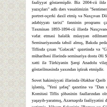
fəaliyyət göstərmişdir. Biz 2004-cü ild
yazıçıları" adlı dərs vəsaitimizin "Sentim
portret-oçerki daxil etmiş və Naxçıvan Dö
ədəbiyyatı tarixi" fənninin proqramı ç
Təxminən 1893-1894-cü illərdə Naxçıvan
vəfat etməsi hələlik müəyyən edilməm
Seminariyasında təhsil almış, Bakıda peda
Tiflisdə çıxan "Gələcək" qəzetində və "G
müharibəsi illərində seminariya dostu Əli
xətti ilə Türkiyənin Şərqi Anadolu vila
göstərilməsində yaxından iştirak etmişdir.
Sovet hakimiyyəti illərində Ələkbər Qərib T
işləmiş, "Yeni şəfəq" qəzetinə və "Dan u
Komitəsi Tiflis şöbəsinin fəallarından 
yaşayıb-yaratmış, Azərnəşrdə fəaliyyətini d
yetirmiş, Vilyam Şekspirin "Romeo və Cüly