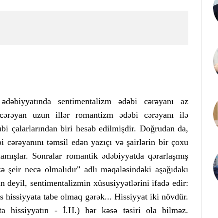
ədəbiyyatında sentimentalizm ədəbi cərəyanı az
cərəyan uzun illər romantizm ədəbi cərəyanı ilə
bi çalarlarından biri hesab edilmişdir. Doğrudan da,
cərəyanını təmsil edən yazıçı və şairlərin bir çoxu
şlamışlar. Sonralar romantik ədəbiyyatda qərarlaşmış
ə şeir necə olmalıdır" adlı məqaləsindəki aşağıdakı
n deyil, sentimentalizmin xüsusiyyətlərini ifadə edir:
hissiyyata tabe olmaq gərək... Hissiyyat iki növdür.
xta hissiyyatın - İ.H.) hər kəsə təsiri ola bilməz.