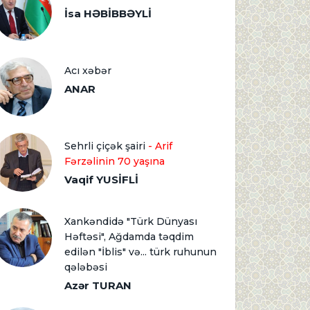
İsa HƏBİBBƏYLİ
Acı xəbər
ANAR
Sehrli çiçək şairi
- Arif
Fərzəlinin 70 yaşına
Vaqif YUSİFLİ
Xankəndidə "Türk Dünyası
Həftəsi", Ağdamda təqdim
edilən "İblis" və... türk ruhunun
qələbəsi
Azər TURAN