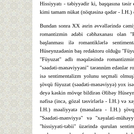
Hissiyyatı - təbiyyədir ki, başqasına təsi
kimi tamam nükat (nöqtəsinə qədər - İ.H.) d
Bundan sonra XX əsrin əvvəllərində cəmiyy
romantizmin ədəbi cəbhəxanası olan "F
başlanması ilə romantiklərlə sentiment
Hüseynzadənin baş redaktoru olduğu "Füyuz
"Füyuzat" adlı məqaləsində romantizmin
"səadəti-mənəviyyəni" tərənnüm edənlər rom
isə sentimentalizm yolunu seçməli olmuşl
şövqü füyuzat (səadəti-mənəviyyə) yox isə, 
deyə kəskin mövqe bildirən Əlibəy Hüseynzad
nəfisə (incə, gözəl təsvirlərlə - İ.H.) və x
İ.H.) məaliyyatə (mənalara - İ.H.) şöv
"Səadəti-mənviyyə" və "xəyalati-mühəyyi
"hissiyyati-təbii" üzərində qurulan sentim