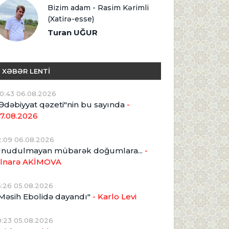
Bizim adam - Rasim Kərimli
(Xatirə-esse)
Turan UĞUR
XƏBƏR LENTİ
0:43 06.08.2026
Ədəbiyyat qəzeti"nin bu sayında
-
7.08.2026
2:09 06.08.2026
nudulmayan mübarək doğumlara...
-
lnarə AKİMOVA
5:26 05.08.2026
Məsih Ebolidə dayandı"
- Karlo Levi
0:23 05.08.2026