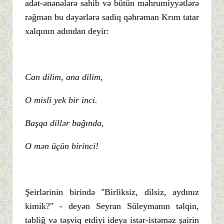
adət-ənənələrə sahib və bütün məhrumiyyətlərə
rəğmən bu dəyərlərə sadiq qəhrəman Krım tatar
xalqının adından deyir:
Can dilim, ana dilim,
O misli yek bir inci.
Başqa dillər bağında,
O mən üçün birinci!
Şeirlərinin birində "Birliksiz, dilsiz, aydınız
kimik?" - deyən Seyran Süleymanın təlqin,
təbliğ və təşviq etdiyi ideya istər-istəməz şairin