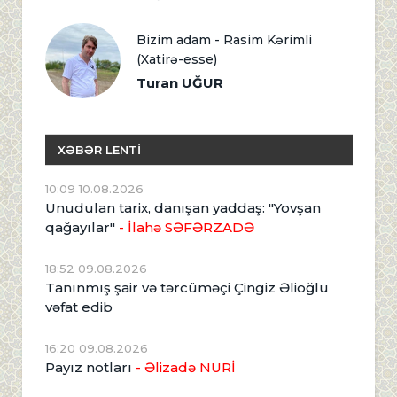
Bizim adam - Rasim Kərimli
(Xatirə-esse)
Turan UĞUR
XƏBƏR LENTİ
10:09 10.08.2026
Unudulan tarix, danışan yaddaş: "Yovşan
qağayılar"
- İlahə SƏFƏRZADƏ
18:52 09.08.2026
Tanınmış şair və tərcüməçi Çingiz Əlioğlu
vəfat edib
16:20 09.08.2026
Payız notları
- Əlizadə NURİ