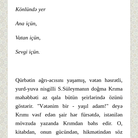
Könlündə yer
Ana içün,
Vatan içün,
Sevgi içün.
Qürbətin ağrı-acısını yaşamış, vətən həsrətli,
yurd-yuva nisgilli S.Süleymanın doğma Krıma
məhəbbəti az qala bütün şeirlərində özünü
göstərir. "Vətənim bir - yaşıl adam!" deyə
Krımı vəsf edən şair hər fürsətdə, istənilən
mövzuda yazanda Krımdan bəhs edir. O,
kitabdan, onun gücündən, hikmətindən söz