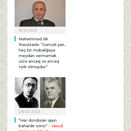
16.10.2021
Məhəmməd Əli
Rəsulzadə: “Gəncəli şair,
heç bir mübaliğəyə
meydan verməmək
üzrə ancaq və ancaq
türk olmuşdur”
26.02.2021
“Hər donduran qışın
bahardır sonu”
- Yaxud