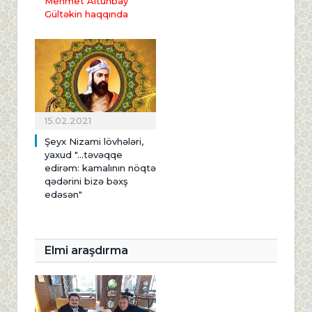
Mehmet Altunbay
Gültəkin haqqında
15.02.2021
Şeyx Nizami lövhələri,
yaxud "...təvəqqe
edirəm: kamalının nöqtə
qədərini bizə bəxş
edəsən"
Elmi araşdırma