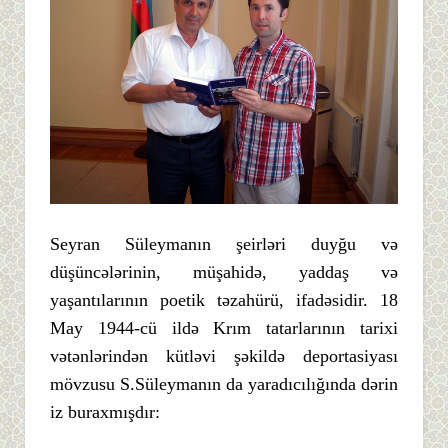
Seyran Süleymanın şeirləri duyğu və
düşüncələrinin, müşahidə, yaddaş və
yaşantılarının poetik təzahürü, ifadəsidir. 18
May 1944-cü ildə Krım tatarlarının tarixi
vətənlərindən kütləvi şəkildə deportasiyası
mövzusu S.Süleymanın da yaradıcılığında dərin
iz buraxmışdır: