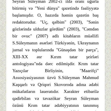
Seyran Süleyman 2002-ci ildə oranı uğurla
bitirmiş və "Yeni dünya" qəzetində fəaliyyətə
başlamışdır. O, hazırda həmin qəzetin baş
redaktorudur. "Uç, qəlbim" (2003), "Sənin
gözlərində ulduzlar gördüm" (2003), "Cəmdən
bir ovuc" (2007) adlı kitabların müəllifi
S.Süleymanın əsərləri Türkiyənin, Ukraynanın
jurnal və toplularında "Günəşdən bir parça",
XIII-XX əsr Kırım tatar şeirləri
antologiyası"nda dərc edilmişdir. Krım tatar
Yazıçılar Birliyinin, "Maarifçi"
Assosiyasiyasının üzvü S.Süleyman Mahmud
Kaşqarlı və Qriqori Skovoroda adına ədəbi
mükafatların laueratıdır. Xarakter etibarilə
qədirbilən və təvazökar Seyran Süleyman
özünü Krım tatar ədəbiyyatının tanınmış