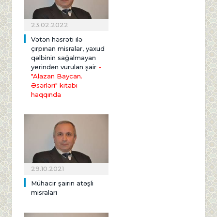
23.02.2022
Vətən həsrəti ilə
çırpınan misralar, yaxud
qəlbinin sağalmayan
yerindən vurulan şair
-
"Alazan Baycan.
Əsərləri" kitabı
haqqında
29.10.2021
Mühacir şairin atəşli
misraları