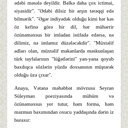
ədəbi məsələ deyildir. Bəlkə daha çox ictimai,
siyasidir". "Ədəbi dilsiz bir arşın tərəqqi edə
bilmərik". "Əgər indiyədək olduğu kimi hər kəs
öz kefinə görə bir dil, hər mühərrir
özünəməxsus bir imladan istifadə edərsə, nə
dilimiz, nə imlamız düzələcəkdir". "Müxtəlif
adları olan, müxtəlif məkanlarda məskunlaşan
türk tayfalarının "lüğətlərini" yan-yana qoyub
baxdıqca sözlərin yüzdə doxsanının müştərək
olduğu üzə çıxar".
Anaya, Vətənə məhəbbət mövzusu Seyran
Süleyman poeziyasında mühüm və
özünəməxsus yer tutur, həm forma, həm
məzmun baxımından oxucu yaddaşında dərin iz
buraxır: