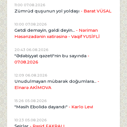
11:00 07.08.2026
Zümrüd quşunun yol yoldaşı
- Barat VÜSAL
10:00 07.08.2026
Getdi deməyin, gəldi deyin...
- Nəriman
Həsənzadənin xatirəsinə
- Vaqif YUSİFLİ
20:43 06.08.2026
"Ədəbiyyat qəzeti"nin bu sayında
-
07.08.2026
12:09 06.08.2026
Unudulmayan mübarək doğumlara...
-
Elnarə AKİMOVA
15:26 05.08.2026
"Məsih Ebolidə dayandı"
- Karlo Levi
10:23 05.08.2026
Şeirlər
- Rəşid FAXRALI