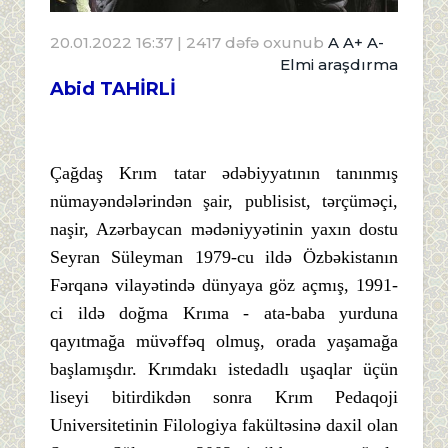
20.01.2022 16:37
| 2417 dəfə oxunub
A
A+
A-
Elmi araşdırma
Abid TAHİRLİ
Çağdaş Krım tatar ədəbiyyatının tanınmış
nümayəndələrindən şair, publisist, tərçüməçi,
naşir, Azərbaycan mədəniyyətinin yaxın dostu
Seyran Süleyman 1979-cu ildə Özbəkistanın
Fərqanə vilayətində dünyaya göz açmış, 1991-
ci ildə doğma Krıma - ata-baba yurduna
qayıtmağa müvəffəq olmuş, orada yaşamağa
başlamışdır. Krımdakı istedadlı uşaqlar üçün
liseyi bitirdikdən sonra Krım Pedaqoji
Universitetinin Filologiya fakültəsinə daxil olan