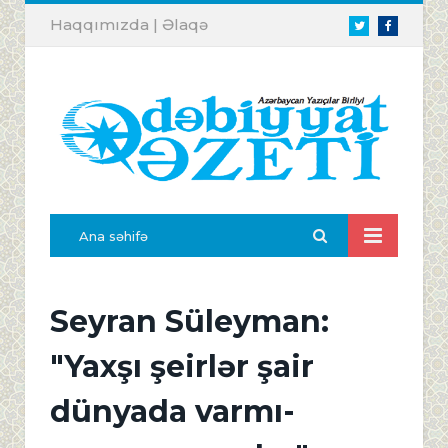
Haqqımızda
|
Əlaqə
Twitter
Facebook
Ana səhifə
Seyran Süleyman:
"Yaxşı şeirlər şair
dünyada varmı-