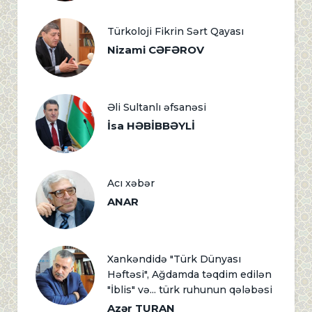
Türkoloji Fikrin Sərt Qayası
Nizami CƏFƏROV
Əli Sultanlı əfsanəsi
İsa HƏBİBBƏYLİ
Acı xəbər
ANAR
Xankəndidə "Türk Dünyası
Həftəsi", Ağdamda təqdim edilən
"İblis" və... türk ruhunun qələbəsi
Azər TURAN