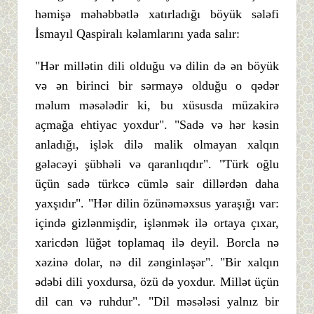
həmişə məhəbbətlə xatırladığı böyük sələfi
İsmayıl Qaspiralı kəlamlarını yada salır:
"Hər millətin dili olduğu və dilin də ən böyük
və ən birinci bir sərmayə olduğu o qədər
məlum məsələdir ki, bu xüsusda müzakirə
açmağa ehtiyac yoxdur". "Sadə və hər kəsin
anladığı, işlək dilə malik olmayan xalqın
gələcəyi şübhəli və qaranlıqdır". "Türk oğlu
üçün sadə türkcə cümlə sair dillərdən daha
yaxşıdır". "Hər dilin özünəməxsus yaraşığı var:
içində gizlənmişdir, işlənmək ilə ortaya çıxar,
xaricdən lüğət toplamaq ilə deyil. Borcla nə
xəzinə dolar, nə dil zənginləşər". "Bir xalqın
ədəbi dili yoxdursa, özü də yoxdur. Millət üçün
dil can və ruhdur". "Dil məsələsi yalnız bir