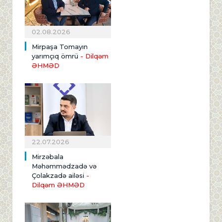
02.08.2026
Mirpaşa Tomayın
yarımçıq ömrü
- Dilqəm
ƏHMƏD
22.07.2026
Mirzəbala
Məhəmmədzadə və
Çolakzadə ailəsi
-
Dilqəm ƏHMƏD