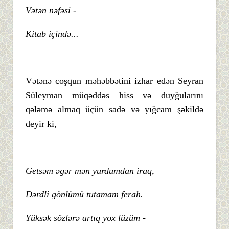
Vətən nəfəsi -
Kitab içində...
Vətənə coşqun məhəbbətini izhar edən Seyran
Süleyman müqəddəs hiss və duyğularını
qələmə almaq üçün sadə və yığcam şəkildə
deyir ki,
Getsəm əgər mən yurdumdan iraq,
Dərdli gönlümü tutamam ferah.
Yüksək sözlərə artıq yox lüzüm -