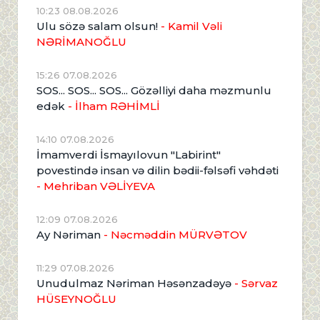
10:23 08.08.2026
Ulu sözə salam olsun!
- Kamil Vəli
NƏRİMANOĞLU
15:26 07.08.2026
SOS... SOS... SOS... Gözəlliyi daha məzmunlu
edək
- İlham RƏHİMLİ
14:10 07.08.2026
İmamverdi İsmayılovun "Labirint"
povestində insan və dilin bədii-fəlsəfi vəhdəti
- Mehriban VƏLİYEVA
12:09 07.08.2026
Ay Nəriman
- Nəcməddin MÜRVƏTOV
11:29 07.08.2026
Unudulmaz Nəriman Həsənzadəyə
- Sərvaz
HÜSEYNOĞLU