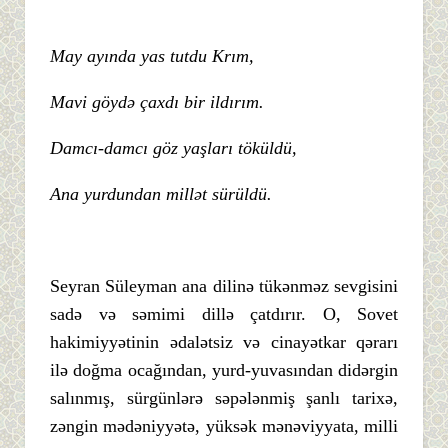
May ayında yas tutdu Krım,
Mavi göydə çaxdı bir ildırım.
Damcı-damcı göz yaşları töküldü,
Ana yurdundan millət sürüldü.
Seyran Süleyman ana dilinə tükənməz sevgisini
sadə və səmimi dillə çatdırır. O, Sovet
hakimiyyətinin ədalətsiz və cinayətkar qərarı
ilə doğma ocağından, yurd-yuvasından didərgin
salınmış, sürgünlərə səpələnmiş şanlı tarixə,
zəngin mədəniyyətə, yüksək mənəviyyata, milli