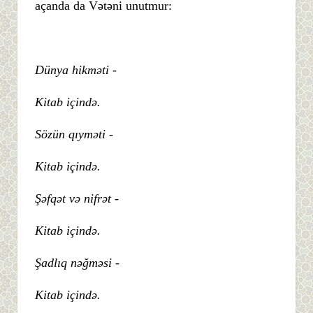
açanda da Vətəni unutmur:
Dünya hikməti -
Kitab içində.
Sözün qıyməti -
Kitab içində.
Şəfqət və nifrət -
Kitab içində.
Şadlıq nəğməsi -
Kitab içində.