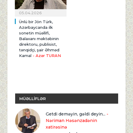
05.04.2026
Ünlü bir Jön Türk,
Azərbaycanda ilk
sonetin müəllifi,
Balaxanı məktəbinin
direktoru, publisist,
tənqidçi, şair Əhməd
Kamal
- Azər TURAN
MÜƏLLİFLƏR
Getdi deməyin, gəldi deyin...
-
Nəriman Həsənzadənin
xatirəsinə