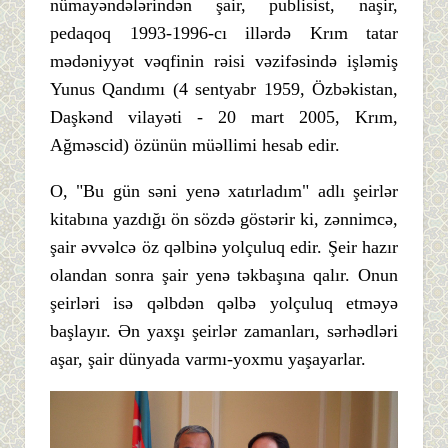
nümayəndələrindən şair, publisist, naşir,
pedaqoq 1993-1996-cı illərdə Krım tatar
mədəniyyət vəqfinin rəisi vəzifəsində işləmiş
Yunus Qandımı (4 sentyabr 1959, Özbəkistan,
Daşkənd vilayəti - 20 mart 2005, Krım,
Ağməscid) özünün müəllimi hesab edir.
O, "Bu gün səni yenə xatırladım" adlı şeirlər
kitabına yazdığı ön sözdə göstərir ki, zənnimcə,
şair əvvəlcə öz qəlbinə yolçuluq edir. Şeir hazır
olandan sonra şair yenə təkbaşına qalır. Onun
şeirləri isə qəlbdən qəlbə yolçuluq etməyə
başlayır. Ən yaxşı şeirlər zamanları, sərhədləri
aşar, şair dünyada varmı-yoxmu yaşayarlar.