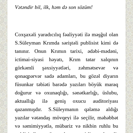
Vətəndir bil, ilk, həm də son sözüm!
Coxşaxəli yaradıcılıq fəaliyyəti ilə məşğul olan
S.Süleyman Krımda səriştəli publisist kimi də
tanınır. Onun Krımın tarixi, ədəbi-mədəni,
ictimai-siyasi həyatı, Krım tatar xalqının
görkəmli şəxsiyyətləri, zəhmətsevər və
qonaqpərvər sadə adamları, bu gözəl diyarın
füsunkar təbiəti barədə yazıları böyük maraq
doğurur və oxunaqlığı, sənətkarlığı, üslubu,
aktuallığı ilə geniş oxucu auditoriyası
qazanmışdır. S.Süleymanın qələmə aldığı
yazılar vətəndaş mövqeyi ilə seçilir, məhəbbət
və səmimiyyətlə, mübariz və nikbin ruhlu bu