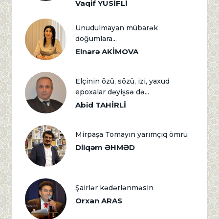
Vaqif YUSİFLİ
Unudulmayan mübarək
doğumlara...
Elnarə AKİMOVA
Elçinin özü, sözü, izi, yaxud
epoxalar dəyişsə də...
Abid TAHİRLİ
Mirpaşa Tomayın yarımçıq ömrü
Dilqəm ƏHMƏD
Şairlər kədərlənməsin
Orxan ARAS