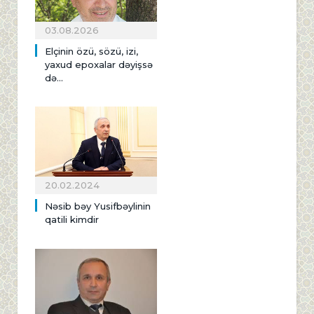
03.08.2026
Elçinin özü, sözü, izi,
yaxud epoxalar dəyişsə
də...
20.02.2024
Nəsib bəy Yusifbəylinin
qatili kimdir