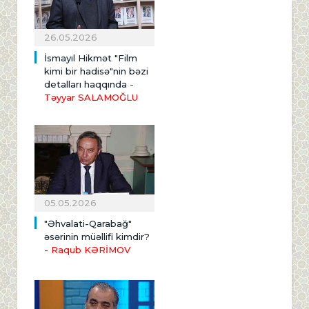
26.05.2026
İsmayıl Hikmət "Film
kimi bir hadisə"nin bəzi
detalları haqqında
-
Təyyar SALAMOĞLU
05.05.2026
"Əhvalati-Qarabağ"
əsərinin müəllifi kimdir?
- Raqub KƏRİMOV