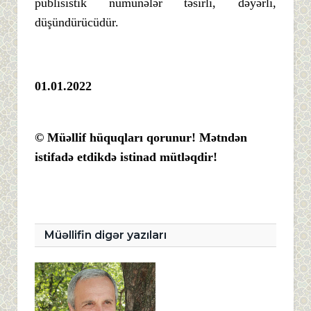
publisistik nümunələr təsirli, dəyərli,
düşündürücüdür.
01.01.2022
© Müəllif hüquqları qorunur! Mətndən
istifadə etdikdə istinad mütləqdir!
Müəllifin digər yazıları