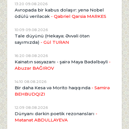
13:20 09.08.2026
Avropada bir kabus dolaşır: yenə Nobel
ödülü veriləcək
- Qabriel Qarsia MARKES
10:09 09.08.2026
Tale düyünü (Hekayə; Əvvəli ötən
sayımızda)
- Gül TURAN
16:20 08.08.2026
Kainatın səsyazanı - şairə Maya Bədəlbəyli
-
Abuzər BAĞIROV
14:10 08.08.2026
Bir daha Kesa və Morito haqqında
- Samirə
BEHBUDQIZI
12:09 08.08.2026
Dünyanı dərkin poetik rezonansları
-
Mətanət ABDULLAYEVA