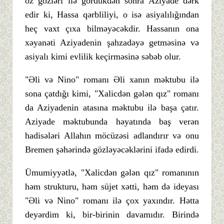
öz gözləri ilə gördükdən sonra Aziyade dərk
edir ki, Hassa qərbliliyi, o isə asiyalılığından
heç vaxt çıxa bilməyəcəkdir. Hassanın ona
xəyanəti Aziyadenin şahzadəyə getməsinə və
asiyalı kimi evlilik keçirməsinə səbəb olur.
"Əli və Nino" romanı Əli xanın məktubu ilə
sona çatdığı kimi, "Xalicdən gələn qız" romanı
da Aziyadenin atasına məktubu ilə başa çatır.
Aziyade məktubunda həyatında baş verən
hadisələri Allahın möcüzəsi adlandırır və onu
Bremen şəhərində gözləyəcəklərini ifadə edirdi.
Ümumiyyətlə, "Xalicdən gələn qız" romanının
həm strukturu, həm süjet xətti, həm də ideyası
"Əli və Nino" romanı ilə çox yaxındır. Hətta
deyərdim ki, bir-birinin davamıdır. Birində