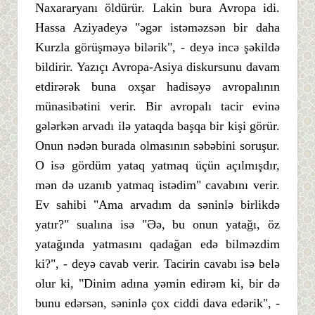
Naxararyanı öldürür. Lakin bura Avropa idi.
Hassa Aziyadeyə "əgər istəməzsən bir daha
Kurzla görüşməyə bilərik", - deyə incə şəkildə
bildirir. Yazıçı Avropa-Asiya diskursunu davam
etdirərək buna oxşar hadisəyə avropalının
münasibətini verir. Bir avropalı tacir evinə
gələrkən arvadı ilə yataqda başqa bir kişi görür.
Onun nədən burada olmasının səbəbini soruşur.
O isə gördüm yataq yatmaq üçün açılmışdır,
mən də uzanıb yatmaq istədim" cavabını verir.
Ev sahibi "Ama arvadım da səninlə birlikdə
yatır?" sualına isə "Əə, bu onun yatağı, öz
yatağında yatmasını qadağan edə bilməzdim
ki?", - deyə cavab verir. Tacirin cavabı isə belə
olur ki, "Dinim adına yəmin edirəm ki, bir də
bunu edərsən, səninlə çox ciddi dava edərik", -