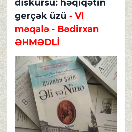
diskursu: həqiqətin
gerçək üzü
- VI
məqalə
- Bədirxan
ƏHMƏDLİ