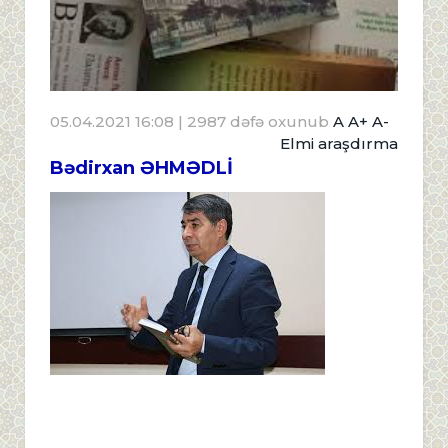
05.04.2021 16:08
| 2987 dəfə oxunub
A
A+
A-
Elmi araşdırma
Bədirxan ƏHMƏDLİ