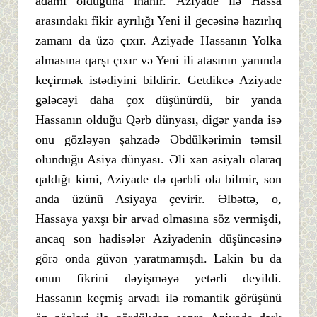
adamı olduğuna inanır. Aziyade ilə Hassa
arasındakı fikir ayrılığı Yeni il gecəsinə hazırlıq
zamanı da üzə çıxır. Aziyade Hassanın Yolka
almasına qarşı çıxır və Yeni ili atasının yanında
keçirmək istədiyini bildirir. Getdikcə Aziyade
gələcəyi daha çox düşünürdü, bir yanda
Hassanın olduğu Qərb dünyası, digər yanda isə
onu gözləyən şahzadə Əbdülkərimin təmsil
olunduğu Asiya dünyası. Əli xan asiyalı olaraq
qaldığı kimi, Aziyade də qərbli ola bilmir, son
anda üzünü Asiyaya çevirir. Əlbəttə, o,
Hassaya yaxşı bir arvad olmasına söz vermişdi,
ancaq son hadisələr Aziyadenin düşüncəsinə
görə onda güvən yaratmamışdı. Lakin bu da
onun fikrini dəyişməyə yetərli deyildi.
Hassanın keçmiş arvadı ilə romantik görüşünü