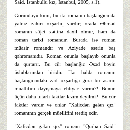
Said. İstanbullu kız, İstanbul, 2005, s.1).
Göründüyü kimi, bu iki romanın başlanğıcında
yalnız zahiri oxşarlıq vardır; orada Əhməd
romanın süjet xəttinə daxil olmur, həm də
roman tarixi romandır. Burada isə roman
müasir romandır və Aziyade əsərin baş
qəhrəmanıdır. Roman onunla başlayıb onunla
da qurtarır. Bu cür başlanğıc Əsəd bəyin
üslublarından biridir. Hər halda romanın
başlanğıcındakı zəif oxşarlığa görə bir əsərin
müəllifini dəyişməyə ehtiyac varmı?! Bunun
üçün daha tutarlı faktlar lazım deyilmi?! Bu cür
faktlar vardır və onlar "Xalicdən gələn qız"
romanının gerçək müəllifini təsdiq edir.
"Xalicdən gələn qız" romanı "Qurban Səid"