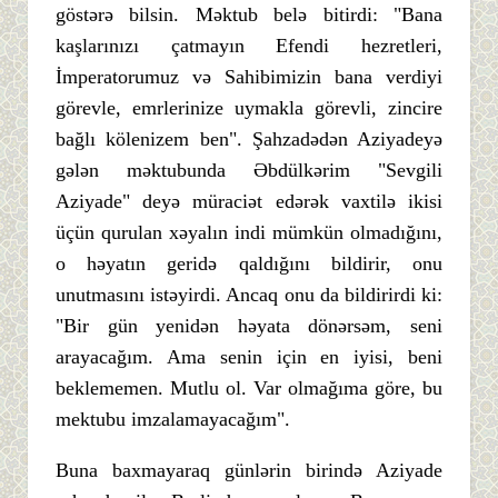
göstərə bilsin. Məktub belə bitirdi: "Bana
kaşlarınızı çatmayın Efendi hezretleri,
İmperatorumuz və Sahibimizin bana verdiyi
görevle, emrlerinize uymakla görevli, zincire
bağlı kölenizem ben". Şahzadədən Aziyadeyə
gələn məktubunda Əbdülkərim "Sevgili
Aziyade" deyə müraciət edərək vaxtilə ikisi
üçün qurulan xəyalın indi mümkün olmadığını,
o həyatın geridə qaldığını bildirir, onu
unutmasını istəyirdi. Ancaq onu da bildirirdi ki:
"Bir gün yenidən həyata dönərsəm, seni
arayacağım. Ama senin için en iyisi, beni
beklememen. Mutlu ol. Var olmağıma göre, bu
mektubu imzalamayacağım".
Buna baxmayaraq günlərin birində Aziyade