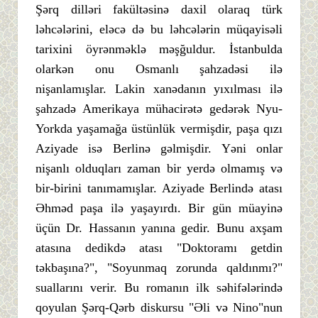
Şərq dilləri fakültəsinə daxil olaraq türk
ləhcələrini, eləcə də bu ləhcələrin müqayisəli
tarixini öyrənməklə məşğuldur. İstanbulda
olarkən onu Osmanlı şahzadəsi ilə
nişanlamışlar. Lakin xanədanın yıxılması ilə
şahzadə Amerikaya mühacirətə gedərək Nyu-
Yorkda yaşamağa üstünlük vermişdir, paşa qızı
Aziyade isə Berlinə gəlmişdir. Yəni onlar
nişanlı olduqları zaman bir yerdə olmamış və
bir-birini tanımamışlar. Aziyade Berlində atası
Əhməd paşa ilə yaşayırdı. Bir gün müayinə
üçün Dr. Hassanın yanına gedir. Bunu axşam
atasına dedikdə atası "Doktoramı getdin
təkbaşına?", "Soyunmaq zorunda qaldınmı?"
suallarını verir. Bu romanın ilk səhifələrində
qoyulan Şərq-Qərb diskursu "Əli və Nino"nun