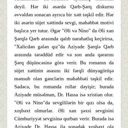
deyil. Hər iki əsərdə Qərb-Şərq diskursu
əvvəldən sonacan ayrıca bir xətt təşkil edir. Hər
iki əsərin süjet xəttində sevgi, məhəbbət motivi
başlıca yer tutur. Əgər "Əli və Nino" da Əli xan
Şərqlə Qərb arasında qalıb narahatlıq keçirirsə,
"Xalicdən gələn qız"da Aziyade Şərqlə Qərb
arasında tərəddüd edir və son anda qərarını
Şərq düşüncəsinə görə verir. Bu romanın da
süjet xəttinin əsasını iki fərqli dünyagörüşə
mənsub olan gənclərin məhəbbəti təşkil edir.
Sadəcə, bu romanda rollar dəyişir; burada
Aziyade müsəlman, Dr. Hassa isə xristian olur.
"Əli və Nino"da sevgililərin bir qızı olsa da,
xoşbəxt olmurlar. Əli xan şəxsi sevgisini
Cümhuriyyət sevgisinə qurban verir. Burada isə
Aziyade Dr. Hassa ilə sonadək xoşbəxt ola