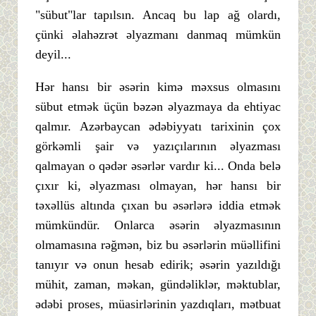
"sübut"lar tapılsın. Ancaq bu lap ağ olardı,
çünki əlahəzrət əlyazmanı danmaq mümkün
deyil...
Hər hansı bir əsərin kimə məxsus olmasını
sübut etmək üçün bəzən əlyazmaya da ehtiyac
qalmır. Azərbaycan ədəbiyyatı tarixinin çox
görkəmli şair və yazıçılarının əlyazması
qalmayan o qədər əsərlər vardır ki... Onda belə
çıxır ki, əlyazması olmayan, hər hansı bir
təxəllüs altında çıxan bu əsərlərə iddia etmək
mümkündür. Onlarca əsərin əlyazmasının
olmamasına rəğmən, biz bu əsərlərin müəllifini
tanıyır və onun hesab edirik; əsərin yazıldığı
mühit, zaman, məkan, gündəliklər, məktublar,
ədəbi proses, müasirlərinin yazdıqları, mətbuat