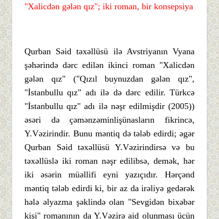
"Xalicdən gələn qız"; iki roman, bir konsepsiya
Qurban Səid təxəllüsü ilə Avstriyanın Vyana
şəhərində dərc edilən ikinci roman "Xalicdən
gələn qız" ("Qızıl buynuzdan gələn qız",
"İstanbullu qız" adı ilə də dərc edilir. Türkcə
"İstanbullu qız" adı ilə nəşr edilmişdir (2005))
əsəri də çəmənzəminlişünasların fikrincə,
Y.Vəzirindir. Bunu məntiq də tələb edirdi; əgər
Qurban Səid təxəllüsü Y.Vəzirindirsə və bu
təxəllüslə iki roman nəşr edilibsə, demək, hər
iki əsərin müəllifi eyni yazıçıdır. Hərçənd
məntiq tələb edirdi ki, bir az da irəliyə gedərək
hələ əlyazma şəklində olan "Sevgidən bixəbər
kişi" romanının da Y.Vəzirə aid olunması üçün