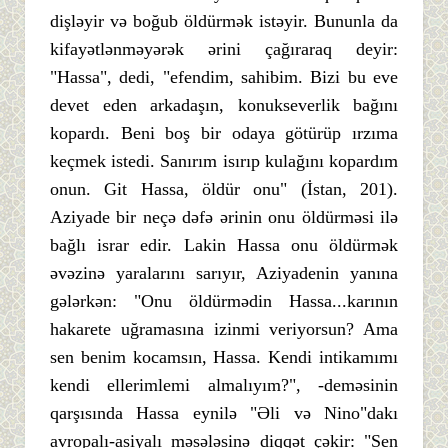
dişləyir və boğub öldürmək istəyir. Bununla da
kifayətlənməyərək ərini çağıraraq deyir:
"Hassa", dedi, "efendim, sahibim. Bizi bu eve
devet eden arkadaşın, konukseverlik bağını
kopardı. Beni boş bir odaya götürüp ırzıma
keçmek istedi. Sanırım isırıp kulağını kopardım
onun. Git Hassa, öldür onu" (İstan, 201).
Aziyade bir neçə dəfə ərinin onu öldürməsi ilə
bağlı israr edir. Lakin Hassa onu öldürmək
əvəzinə yaralarını sarıyır, Aziyadenin yanına
gələrkən: "Onu öldürmədin Hassa...karının
hakarete uğramasına izinmi veriyorsun? Ama
sen benim kocamsın, Hassa. Kendi intikamımı
kendi ellerimlemi almalıyım?", -deməsinin
qarşısında Hassa eynilə "Əli və Nino"dakı
avropalı-asiyalı məsələsinə diqqət çəkir: "Sen