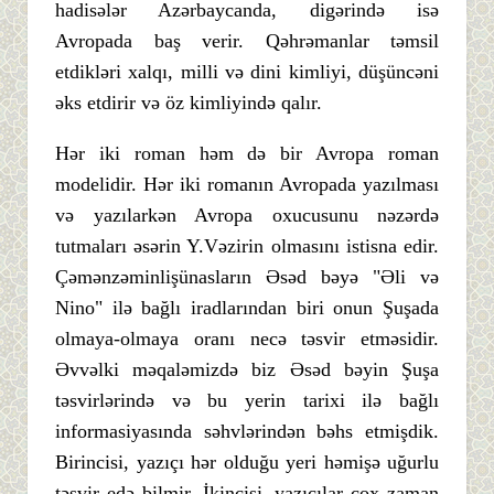
hadisələr Azərbaycanda, digərində isə
Avropada baş verir. Qəhrəmanlar təmsil
etdikləri xalqı, milli və dini kimliyi, düşüncəni
əks etdirir və öz kimliyində qalır.
Hər iki roman həm də bir Avropa roman
modelidir. Hər iki romanın Avropada yazılması
və yazılarkən Avropa oxucusunu nəzərdə
tutmaları əsərin Y.Vəzirin olmasını istisna edir.
Çəmənzəminlişünasların Əsəd bəyə "Əli və
Nino" ilə bağlı iradlarından biri onun Şuşada
olmaya-olmaya oranı necə təsvir etməsidir.
Əvvəlki məqaləmizdə biz Əsəd bəyin Şuşa
təsvirlərində və bu yerin tarixi ilə bağlı
informasiyasında səhvlərindən bəhs etmişdik.
Birincisi, yazıçı hər olduğu yeri həmişə uğurlu
təsvir edə bilmir. İkincisi, yazıçılar çox zaman