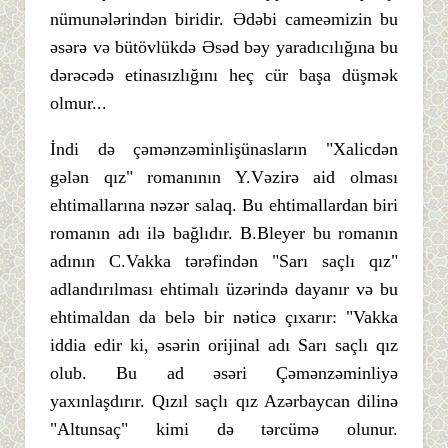
nümunələrindən biridir. Ədəbi cameəmizin bu
əsərə və bütövlükdə Əsəd bəy yaradıcılığına bu
dərəcədə etinasızlığını heç cür başa düşmək
olmur...
İndi də çəmənzəminlişünasların "Xalicdən
gələn qız" romanının Y.Vəzirə aid olması
ehtimallarına nəzər salaq. Bu ehtimallardan biri
romanın adı ilə bağlıdır. B.Bleyer bu romanın
adının C.Vakka tərəfindən "Sarı saçlı qız"
adlandırılması ehtimalı üzərində dayanır və bu
ehtimaldan da belə bir nəticə çıxarır: "Vakka
iddia edir ki, əsərin orijinal adı Sarı saçlı qız
olub. Bu ad əsəri Çəmənzəminliyə
yaxınlaşdırır. Qızıl saçlı qız Azərbaycan dilinə
"Altunsaç" kimi də tərcümə olunur.