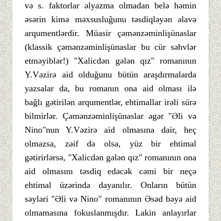
və s. faktorlar əlyazma olmadan belə həmin
əsərin kimə məxsusluğunu təsdiqləyən əlavə
arqumentlərdir. Müasir çəmənzəminlişünaslar
(klassik çəmənzəminlişünaslar bu cür səhvlər
etməyiblər!) "Xalicdən gələn qız" romanının
Y.Vəzirə aid olduğunu bütün araşdırmalarda
yazsalar da, bu romanın ona aid olması ilə
bağlı gətirilən arqumentlər, ehtimallar irəli sürə
bilmirlər. Çəmənzəminlişünaslar əgər "Əli və
Nino"nun Y.Vəzirə aid olmasına dair, heç
olmazsa, zəif də olsa, yüz bir ehtimal
gətirirlərsə, "Xalicdən gələn qız" romanının ona
aid olmasını təsdiq edəcək cəmi bir neçə
ehtimal üzərində dayanılır. Onların bütün
səyləri "Əli və Nino" romanının Əsəd bəyə aid
olmamasına fokuslanmışdır. Lakin anlayırlar