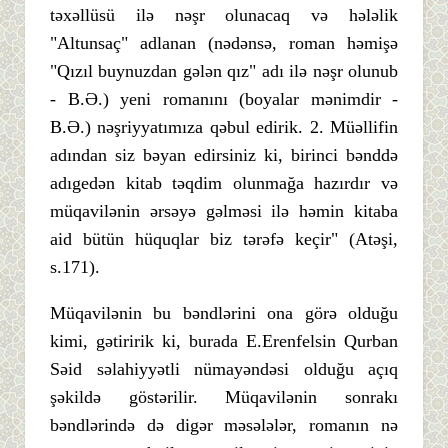
təxəllüsü ilə nəşr olunacaq və hələlik
"Altunsaç" adlanan (nədənsə, roman həmişə
"Qızıl buynuzdan gələn qız" adı ilə nəşr olunub
- B.Ə.) yeni romanını (boyalar mənimdir -
B.Ə.) nəşriyyatımıza qəbul edirik. 2. Müəllifin
adından siz bəyan edirsiniz ki, birinci bənddə
adıgedən kitab təqdim olunmağa hazırdır və
müqavilənin ərsəyə gəlməsi ilə həmin kitaba
aid bütün hüquqlar biz tərəfə keçir" (Atəşi,
s.171).
Müqavilənin bu bəndlərini ona görə olduğu
kimi, gətiririk ki, burada E.Erenfelsin Qurban
Səid səlahiyyətli nümayəndəsi olduğu açıq
şəkildə göstərilir. Müqavilənin sonrakı
bəndlərində də digər məsələlər, romanın nə