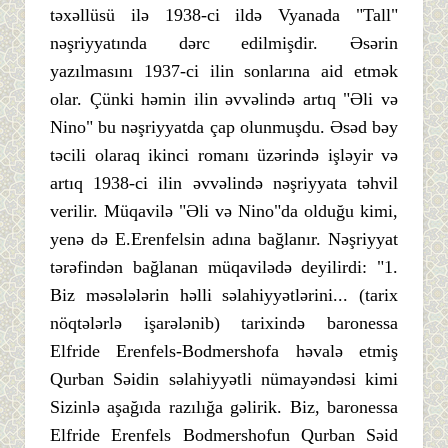
təxəllüsü ilə 1938-ci ildə Vyanada "Tall"
nəşriyyatında dərc edilmişdir. Əsərin
yazılmasını 1937-ci ilin sonlarına aid etmək
olar. Çünki həmin ilin əvvəlində artıq "Əli və
Nino" bu nəşriyyatda çap olunmuşdu. Əsəd bəy
təcili olaraq ikinci romanı üzərində işləyir və
artıq 1938-ci ilin əvvəlində nəşriyyata təhvil
verilir. Müqavilə "Əli və Nino"da olduğu kimi,
yenə də E.Erenfelsin adına bağlanır. Nəşriyyat
tərəfindən bağlanan müqavilədə deyilirdi: "1.
Biz məsələlərin həlli səlahiyyətlərini... (tarix
nöqtələrlə işarələnib) tarixində baronessa
Elfride Erenfels-Bodmershofa həvalə etmiş
Qurban Səidin səlahiyyətli nümayəndəsi kimi
Sizinlə aşağıda razılığa gəlirik. Biz, baronessa
Elfride Erenfels Bodmershofun Qurban Səid