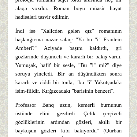
əlaqə yoxdur. Roman boyu müasir həyat
hadisələri təsvir edilmir.
İndi isə "Xalicdən gələn qız" romanının
başlanğıcına nəzər salaq: "Ya bu "i" Fraulein
Amberi?" Aziyade başını kaldırdı, gri
gözlərinde düşünceli ve kararlı bir bakış vardı.
Yumuşak, hafif bir sesle, "Bu "i" mi?" diye
soruyu yineledi. Bir an düşündükten sonra
kararlı ve ciddi bir tonla, "bu "i" Yakutçadakı
isim-fiildir. Kırğızcadakı "barisinin benzeri".
Professor Banq uzun, kemerli burnunun
üstünde elini gezdirdi. Çelik çerçiveli
gözlüklerinin ardından gözleri, akıllı bir
baykuşun gözleri kibi bakıyordu" (Qurban