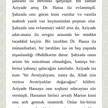
şahzadə ilə Berlində qarşılaşır. Bu zaman
Aziyade artıq Dr. Hassa ilə evlənmişdi.
Şahzadə onu görən kimi vurulur və vaxtilə
məktub yazıb vaz keçməsindən peşman olur.
Şahzadə ona evlənməyi təklif etsə də, Aziyade
adət-ənənə ilə sevgisi arasında bir müddət
tərəddüd keçirir. Bir tərəfdən Dr. Hassa ilə
münasibətləri, bir tərəfdən isə on beş yaşında
nişanlandığı Əbdülkərim durur. Şahzadə onun
ərinin bir müsəlman olmadığını, həmişə bir-
birinə yabançı qalacağını xatırladır. Aziyade isə
mən "bir Avstiyalıyam, sonra da, Allah izin
verirsə Avstriyalılar doğacağını" bildirir.
Aziyade Hassaya onu xoşbəxt edəcəyinə söz
vermişdi. Hassanın birinci arvadı Marion kimi
onu atıb getmək istəmirdi. Onlar bir-birini