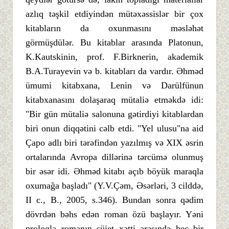
azlıq təşkil etdiyindən mütəxəssislər bir çox
kitabların da oxunmasını məsləhət
görmüşdülər. Bu kitablar arasında Platonun,
K.Kautskinin, prof. F.Birknerin, akademik
B.A.Turayevin və b. kitabları da vardır. Əhməd
ümumi kitabxana, Lenin və Darülfünun
kitabxanasını dolaşaraq mütaliə etməkdə idi:
"Bir gün mütaliə salonuna gətirdiyi kitablardan
biri onun diqqətini cəlb etdi. "Yel ulusu"na aid
Çapo adlı biri tərəfindən yazılmış və XIX əsrin
ortalarında Avropa dillərinə tərcümə olunmuş
bir əsər idi. Əhməd kitabı açıb böyük maraqla
oxumağa başladı" (Y.V.Çəm, Əsərləri, 3 cilddə,
II c., B., 2005, s.346). Bundan sonra qədim
dövrdən bəhs edən roman özü başlayır. Yəni
proloqla romanın süjet xətti arasında heç bir