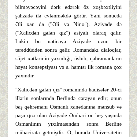
bilməyəcəyini dərk edərək öz xoşbəxtliyini
şahzadə ilə evlənməkdə görür. Yəni sonucda
Əli xan da ("Əli və Nino"), Aziyade də
("Xalicdən gələn qız") asiyalı olaraq qalır.
Lakin bu nəticəyə Aziyade uzun bir
tərəddüddən sonra gəlir. Romandakı dialoqlar,
süjet xətlərinin yaxınlığı, üslub, qəhrəmanların
həyat konsepsiyası və s. hamısı ilk romana çox
yaxındır.
"Xalicdən gələn qız" romanında hadisələr 20-ci
illərin sonlarında Berlində cərəyan edir; onun
baş qəhrəmanı Osmanlı xanədanına mənsub və
paşa qızı olan Aziyade Əmbəri on beş yaşında
Osmanlının yıxılmasından sonra Berlinə
mühacirətə getmişdir. O, burada Universitetin