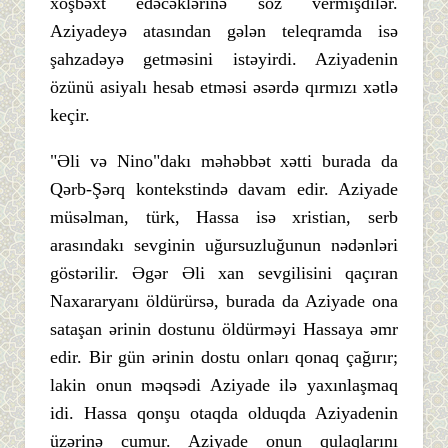
xoşbəxt edəcəklərinə söz vermişdilər.
Aziyadeyə atasından gələn teleqramda isə
şahzadəyə getməsini istəyirdi. Aziyadenin
özünü asiyalı hesab etməsi əsərdə qırmızı xətlə
keçir.
"Əli və Nino"dakı məhəbbət xətti burada da
Qərb-Şərq kontekstində davam edir. Aziyade
müsəlman, türk, Hassa isə xristian, serb
arasındakı sevginin uğursuzluğunun nədənləri
göstərilir. Əgər Əli xan sevgilisini qaçıran
Naxararyanı öldürürsə, burada da Aziyade ona
sataşan ərinin dostunu öldürməyi Hassaya əmr
edir. Bir gün ərinin dostu onları qonaq çağırır;
lakin onun məqsədi Aziyade ilə yaxınlaşmaq
idi. Hassa qonşu otaqda olduqda Aziyadenin
üzərinə cumur. Aziyade onun qulaqlarını