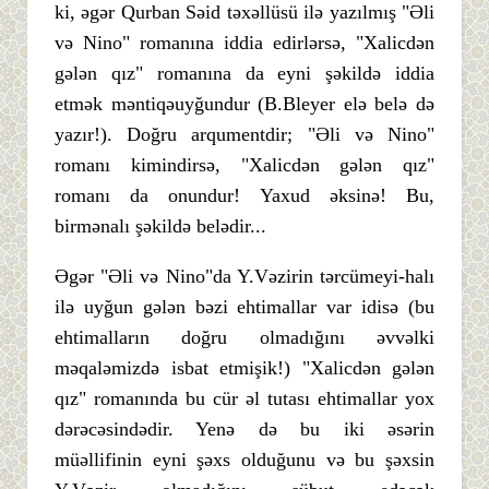
ki, əgər Qurban Səid təxəllüsü ilə yazılmış "Əli
və Nino" romanına iddia edirlərsə, "Xalicdən
gələn qız" romanına da eyni şəkildə iddia
etmək məntiqəuyğundur (B.Bleyer elə belə də
yazır!). Doğru arqumentdir; "Əli və Nino"
romanı kimindirsə, "Xalicdən gələn qız"
romanı da onundur! Yaxud əksinə! Bu,
birmənalı şəkildə belədir...
Əgər "Əli və Nino"da Y.Vəzirin tərcümeyi-halı
ilə uyğun gələn bəzi ehtimallar var idisə (bu
ehtimalların doğru olmadığını əvvəlki
məqaləmizdə isbat etmişik!) "Xalicdən gələn
qız" romanında bu cür əl tutası ehtimallar yox
dərəcəsindədir. Yenə də bu iki əsərin
müəllifinin eyni şəxs olduğunu və bu şəxsin