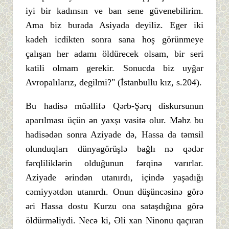
iyi bir kadınsın ve ban sene güvenebilirim.
Ama biz burada Asiyada deyiliz. Eger iki
kadeh icdikten sonra sana hoş görünmeye
çalışan her adamı öldürecek olsam, bir seri
katili olmam gerekir. Sonucda biz uyğar
Avropalılarız, degilmi?" (İstanbullu kız, s.204).
Bu hadisə müəllifə Qərb-Şərq diskursunun
aparılması üçün ən yaxşı vasitə olur. Məhz bu
hadisədən sonra Aziyade də, Hassa da təmsil
olunduqları dünyagörüşlə bağlı nə qədər
fərqliliklərin olduğunun fərqinə varırlar.
Aziyade ərindən utanırdı, içində yaşadığı
cəmiyyətdən utanırdı. Onun düşüncəsinə görə
əri Hassa dostu Kurzu ona sataşdığına görə
öldürməliydi. Necə ki, Əli xan Ninonu qaçıran