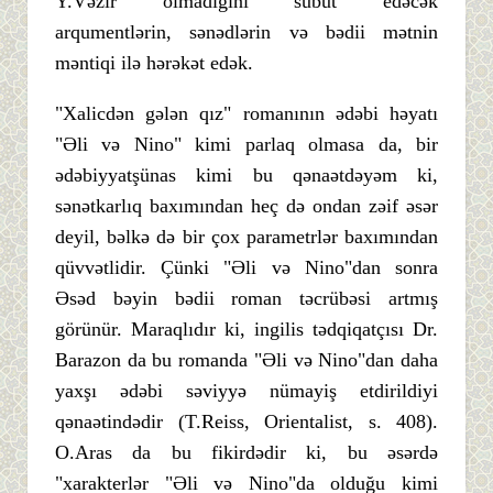
Y.Vəzir olmadığını sübut edəcək
arqumentlərin, sənədlərin və bədii mətnin
məntiqi ilə hərəkət edək.
"Xalicdən gələn qız" romanının ədəbi həyatı
"Əli və Nino" kimi parlaq olmasa da, bir
ədəbiyyatşünas kimi bu qənaətdəyəm ki,
sənətkarlıq baxımından heç də ondan zəif əsər
deyil, bəlkə də bir çox parametrlər baxımından
qüvvətlidir. Çünki "Əli və Nino"dan sonra
Əsəd bəyin bədii roman təcrübəsi artmış
görünür. Maraqlıdır ki, ingilis tədqiqatçısı Dr.
Barazon da bu romanda "Əli və Nino"dan daha
yaxşı ədəbi səviyyə nümayiş etdirildiyi
qənaətindədir (T.Reiss, Orientalist, s. 408).
O.Aras da bu fikirdədir ki, bu əsərdə
"xarakterlər "Əli və Nino"da olduğu kimi