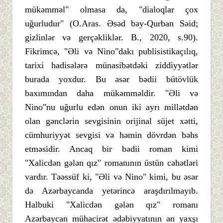
mükəmməl" olmasa da, "dialoqlar çox
uğurludur" (O.Aras. Əsəd bəy-Qurban Səid;
gizlinlər və gerçəkliklər. B., 2020, s.90).
Fikrimcə, "Əli və Nino"dakı publisistikaçılıq,
tarixi hadisələrə münasibətdəki ziddiyyətlər
burada yoxdur. Bu əsər bədii bütövlük
baxımından daha mükəmməldir. "Əli və
Nino"nu uğurlu edən onun iki ayrı millətdən
olan gənclərin sevgisinin orijinal süjet xətti,
cümhuriyyət sevgisi və həmin dövrdən bəhs
etməsidir. Ancaq bir bədii roman kimi
"Xalicdən gələn qız" romanının üstün cəhətləri
vardır. Təəssüf ki, "Əli və Nino" kimi, bu əsər
də Azərbaycanda yetərincə araşdırılmayıb.
Halbuki "Xalicdən gələn qız" romanı
Azərbaycan mühacirət ədəbiyyatının ən yaxşı