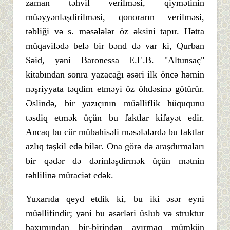
zaman təhvil verilməsi, qiymətinin
müəyyənləşdirilməsi, qonorarın verilməsi,
təbliği və s. məsələlər öz əksini tapır. Hətta
müqavilədə belə bir bənd də var ki, Qurban
Səid, yəni Baronessa E.E.B. "Altunsaç"
kitabından sonra yazacağı əsəri ilk öncə həmin
nəşriyyata təqdim etməyi öz öhdəsinə götürür.
Əslində, bir yazıçının müəlliflik hüququnu
təsdiq etmək üçün bu faktlar kifayət edir.
Ancaq bu cür mübahisəli məsələlərdə bu faktlar
azlıq təşkil edə bilər. Ona görə də araşdırmaları
bir qədər də dərinləşdirmək üçün mətnin
təhlilinə müraciət edək.
Yuxarıda qeyd etdik ki, bu iki əsər eyni
müəllifindir; yəni bu əsərləri üslub və struktur
baxımından bir-birindən ayırmaq mümkün