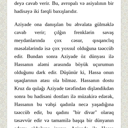
deyə cavab verir. Bu, avropalı və asiyalının bir
hadisəyə iki fərqli baxışlarıdır.
Aziyade ona danışılan bu əhvalata gülməklə
cavab verir; çılğın frenklərin savaş
meydanlarında çox cəsur, qısqanclıq
məsələlərində isə çox yoxsul olduğuna təəccüb
edir. Bundan sonra Aziyade öz dünyası ilə
Hassanın aləmi arasında böyük uçurumun
olduğunu dərk edir. Düşünür ki, Hassa onun
uşaqlarının atası ola bilməz. Hassanın dostu
Kruz da qulağı Aziyade tərəfindən dişləndikdən
sonra bu hadisəni dostları ilə müzakirə edərək,
Hassanın bu vəhşi qadınla necə yaşadığına
təəccüb edir, bu qadını "bir divar" olaraq
təsəvvür edir və tamamilə başqa bir dünyanın