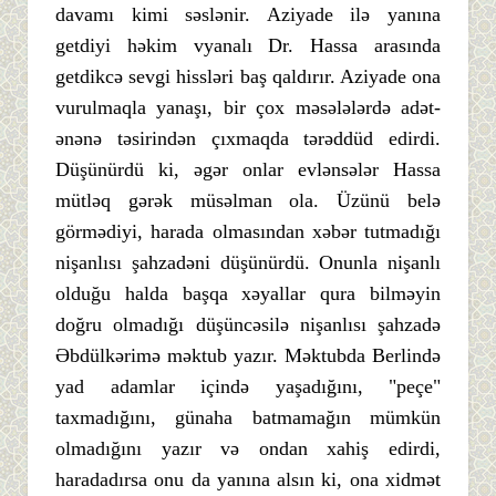
davamı kimi səslənir. Aziyade ilə yanına
getdiyi həkim vyanalı Dr. Hassa arasında
getdikcə sevgi hissləri baş qaldırır. Aziyade ona
vurulmaqla yanaşı, bir çox məsələlərdə adət-
ənənə təsirindən çıxmaqda tərəddüd edirdi.
Düşünürdü ki, əgər onlar evlənsələr Hassa
mütləq gərək müsəlman ola. Üzünü belə
görmədiyi, harada olmasından xəbər tutmadığı
nişanlısı şahzadəni düşünürdü. Onunla nişanlı
olduğu halda başqa xəyallar qura bilməyin
doğru olmadığı düşüncəsilə nişanlısı şahzadə
Əbdülkərimə məktub yazır. Məktubda Berlində
yad adamlar içində yaşadığını, "peçe"
taxmadığını, günaha batmamağın mümkün
olmadığını yazır və ondan xahiş edirdi,
haradadırsa onu da yanına alsın ki, ona xidmət