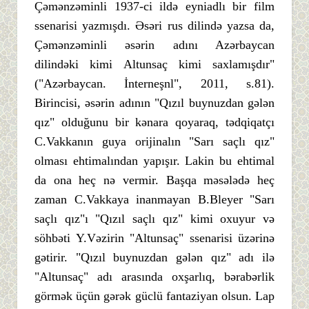
Çəmənzəminli 1937-ci ildə eyniadlı bir film
ssenarisi yazmışdı. Əsəri rus dilində yazsa da,
Çəmənzəminli əsərin adını Azərbaycan
dilindəki kimi Altunsaç kimi saxlamışdır"
("Azərbaycan. İnterneşnl", 2011, s.81).
Birincisi, əsərin adının "Qızıl buynuzdan gələn
qız" olduğunu bir kənara qoyaraq, tədqiqatçı
C.Vakkanın guya orijinalın "Sarı saçlı qız"
olması ehtimalından yapışır. Lakin bu ehtimal
da ona heç nə vermir. Başqa məsələdə heç
zaman C.Vakkaya inanmayan B.Bleyer "Sarı
saçlı qız"ı "Qızıl saçlı qız" kimi oxuyur və
söhbəti Y.Vəzirin "Altunsaç" ssenarisi üzərinə
gətirir. "Qızıl buynuzdan gələn qız" adı ilə
"Altunsaç" adı arasında oxşarlıq, bərabərlik
görmək üçün gərək güclü fantaziyan olsun. Lap