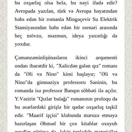
bu oxşarlıq olsa belə, bu nəyi ifadə edir?
Avropada yazılan, türk və Avropa həyatından
bəhs edən bir romanla Mingəçevir Su Elektrik
Stansiyasından bəhs edən bir ssenari arasında
heç mövzu, məzmun, ideya yaxınlığı da
yoxdur.
Çəmənzəminlişünasların ikinci arqumenti
ondan ibarətdir ki, "Xalicdən gələn qız" romanı
da "Əli və Nino" kimi başlayır; "Əli və
Nino"da gimnaziya professoru Saninin, bu
romanda isə professor Banqın söhbəti ilə açılır.
Y.Vəzirin "Qızlar bulağı" romanının proloqu da
bu əsərlərdəki girişlə bir qədər oxşarlıq təşkil
edir. "Maarif işçisi" klubunda məruzə etməyə
hazırlaşan Əhməd bir çox kitablar oxuyub
qeydlər götürsə də, lakin topladığı materiallar