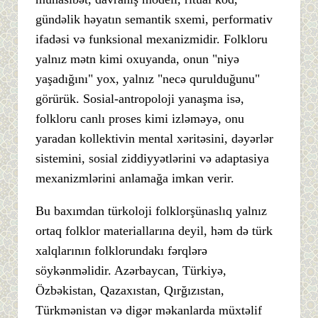
gündəlik həyatın semantik sxemi, performativ
ifadəsi və funksional mexanizmidir. Folkloru
yalnız mətn kimi oxuyanda, onun "niyə
yaşadığını" yox, yalnız "necə qurulduğunu"
görürük. Sosial-antropoloji yanaşma isə,
folkloru canlı proses kimi izləməyə, onu
yaradan kollektivin mental xəritəsini, dəyərlər
sistemini, sosial ziddiyyətlərini və adaptasiya
mexanizmlərini anlamağa imkan verir.
Bu baxımdan türkoloji folklorşünaslıq yalnız
ortaq folklor materiallarına deyil, həm də türk
xalqlarının folklorundakı fərqlərə
söykənməlidir. Azərbaycan, Türkiyə,
Özbəkistan, Qazaxıstan, Qırğızıstan,
Türkmənistan və digər məkanlarda müxtəlif