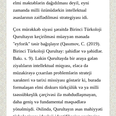
elmi məktəblərin dağıdılması deyil, eyni
zamanda milli özünüdərkin intellektual
əsaslarının zəiflədilməsi strategiyası idi.
Çox mürəkkəb siyasi şəraitdə Birinci Türkoloji
Qurultayın keçirilməsi müəyyən mənada
"eyforik" təsir bağışlayır (Qasımov, C. (2019).
Birinci Türkoloji Qurultay: şahidlər və şəhidlər.
Bakı. s. 9). Lakin Qurultayda bir araya gələn
ziyalıların intellektual miqyası, eləcə də
müzakirəyə çıxarılan problemlərin strateji
xarakteri və tarixi missiyası göstərir ki, burada
formalaşan elmi diskurs türkçülük və ya milli
təəssübkeşlik çərçivəsi ilə məhdudlaşmayan,
daha geniş və fundamental məqsədlərə
yönəlmişdi. Əslində, Qurultayın əsas mahiyyəti