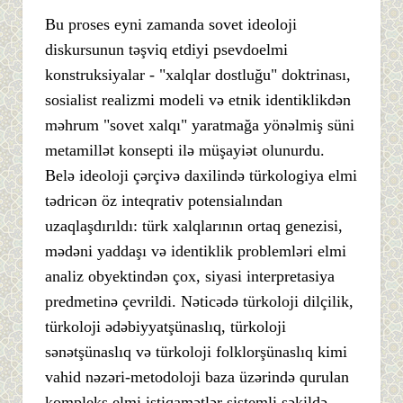
Bu proses eyni zamanda sovet ideoloji
diskursunun təşviq etdiyi psevdoelmi
konstruksiyalar - "xalqlar dostluğu" doktrinası,
sosialist realizmi modeli və etnik identiklikdən
məhrum "sovet xalqı" yaratmağa yönəlmiş süni
metamillət konsepti ilə müşayiət olunurdu.
Belə ideoloji çərçivə daxilində türkologiya elmi
tədricən öz inteqrativ potensialından
uzaqlaşdırıldı: türk xalqlarının ortaq genezisi,
mədəni yaddaşı və identiklik problemləri elmi
analiz obyektindən çox, siyasi interpretasiya
predmetinə çevrildi. Nəticədə türkoloji dilçilik,
türkoloji ədəbiyyatşünaslıq, türkoloji
sənətşünaslıq və türkoloji folklorşünaslıq kimi
vahid nəzəri-metodoloji baza üzərində qurulan
kompleks elmi istiqamətlər sistemli şəkildə