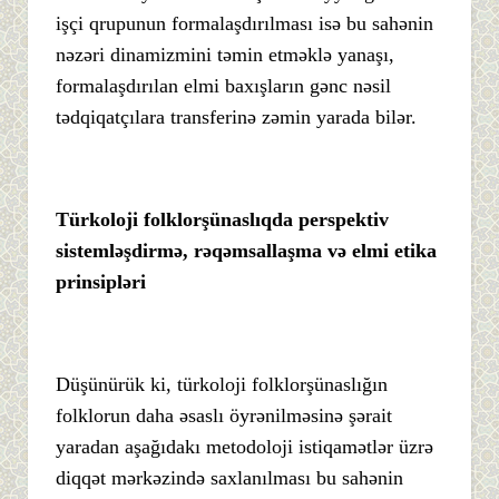
işçi qrupunun formalaşdırılması isə bu sahənin
nəzəri dinamizmini təmin etməklə yanaşı,
formalaşdırılan elmi baxışların gənc nəsil
tədqiqatçılara transferinə zəmin yarada bilər.
Türkoloji folklorşünaslıqda perspektiv
sistemləşdirmə, rəqəmsallaşma və elmi etika
prinsipləri
Düşünürük ki, türkoloji folklorşünaslığın
folklorun daha əsaslı öyrənilməsinə şərait
yaradan aşağıdakı metodoloji istiqamətlər üzrə
diqqət mərkəzində saxlanılması bu sahənin