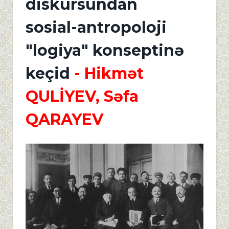
diskursundan
sosial-antropoloji
"logiya" konseptinə
keçid
- Hikmət
QULİYEV, Səfa
QARAYEV