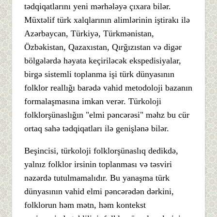
tədqiqatlarını yeni mərhələyə çıxara bilər.
Müxtəlif türk xalqlarının alimlərinin iştirakı ilə
Azərbaycan, Türkiyə, Türkmənistan,
Özbəkistan, Qazaxıstan, Qırğızıstan və digər
bölgələrdə həyata keçiriləcək ekspedisiyalar,
birgə sistemli toplanma işi türk dünyasının
folklor reallığı barədə vahid metodoloji bazanın
formalaşmasına imkan verər. Türkoloji
folklorşünaslığın "elmi pəncərəsi" məhz bu cür
ortaq sahə tədqiqatları ilə genişlənə bilər.
Beşincisi, türkoloji folklorşünaslıq dedikdə,
yalnız folklor irsinin toplanması və təsviri
nəzərdə tutulmamalıdır. Bu yanaşma türk
dünyasının vahid elmi pəncərədən dərkini,
folklorun həm mətn, həm kontekst