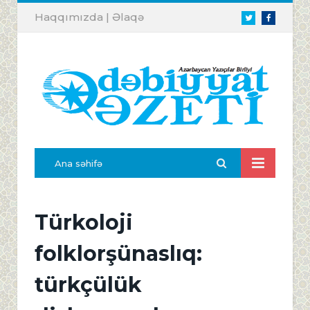
Haqqımızda
|
Əlaqə
Twitter
Facebook
Ana səhifə
Türkoloji
folklorşünaslıq:
türkçülük