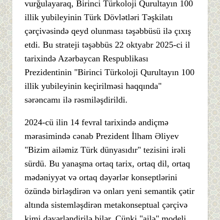
vurğulayaraq, Birinci Türkoloji Qurultayın 100
illik yubileyinin Türk Dövlətləri Təşkilatı
çərçivəsində qeyd olunması təşəbbüsü ilə çıxış
etdi. Bu strateji təşəbbüs 22 oktyabr 2025-ci il
tarixində Azərbaycan Respublikası
Prezidentinin "Birinci Türkoloji Qurultayın 100
illik yubileyinin keçirilməsi haqqında"
sərəncamı ilə rəsmiləşdirildi.
2024-cü ilin 14 fevral tarixində andiçmə
mərasimində cənab Prezident İlham Əliyev
"Bizim ailəmiz Türk dünyasıdır" tezisini irəli
sürdü. Bu yanaşma ortaq tarix, ortaq dil, ortaq
mədəniyyət və ortaq dəyərlər konseptlərini
özündə birləşdirən və onları yeni semantik çətir
altında sistemləşdirən metakonseptual çərçivə
kimi dəyərləndirilə bilər. Çünki "ailə" modeli