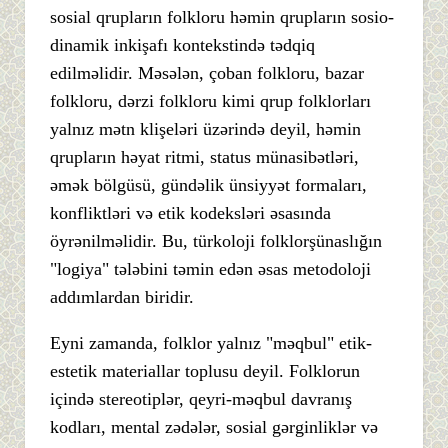
sosial qrupların folkloru həmin qrupların sosio-
dinamik inkişafı kontekstində tədqiq
edilməlidir. Məsələn, çoban folkloru, bazar
folkloru, dərzi folkloru kimi qrup folklorları
yalnız mətn klişeləri üzərində deyil, həmin
qrupların həyat ritmi, status münasibətləri,
əmək bölgüsü, gündəlik ünsiyyət formaları,
konfliktləri və etik kodeksləri əsasında
öyrənilməlidir. Bu, türkoloji folklorşünaslığın
"logiya" tələbini təmin edən əsas metodoloji
addımlardan biridir.
Eyni zamanda, folklor yalnız "məqbul" etik-
estetik materiallar toplusu deyil. Folklorun
içində stereotiplər, qeyri-məqbul davranış
kodları, mental zədələr, sosial gərginliklər və