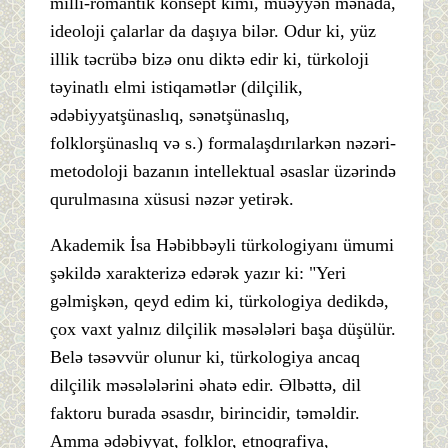
milli-romantik konsept kimi, müəyyən mənada,
ideoloji çalarlar da daşıya bilər. Odur ki, yüz
illik təcrübə bizə onu diktə edir ki, türkoloji
təyinatlı elmi istiqamətlər (dilçilik,
ədəbiyyatşünaslıq, sənətşünaslıq,
folklorşünaslıq və s.) formalaşdırılarkən nəzəri-
metodoloji bazanın intellektual əsaslar üzərində
qurulmasına xüsusi nəzər yetirək.
Akademik İsa Həbibbəyli türkologiyanı ümumi
şəkildə xarakterizə edərək yazır ki: "Yeri
gəlmişkən, qeyd edim ki, türkologiya dedikdə,
çox vaxt yalnız dilçilik məsələləri başa düşülür.
Belə təsəvvür olunur ki, türkologiya ancaq
dilçilik məsələlərini əhatə edir. Əlbəttə, dil
faktoru burada əsasdır, birincidir, təməldir.
Amma ədəbiyyat, folklor, etnoqrafiya,