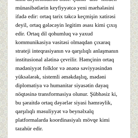
münasibətlərin keyfiyyətcə yeni mərhələsini
ifadə edir: ortaq tarix təkcə keçmişin xatirəsi
deyil, ortaq gələcəyin legitim əsası kimi çıxış
edir. Ortaq dil qohumluq və yaxud
kommunikasiya vasitəsi olmaqdan çıxaraq
strateji inteqrasiyanın və qarşılıqlı anlaşmanın
institusional alətinə çevrilir. Həmçinin ortaq
mədəniyyət folklor və ənənə səviyyəsindən
yüksələrək, sistemli əməkdaşlıq, mədəni
diplomatiya və humanitar siyasətin dayaq
nöqtəsinə transformasiya olunur. Şübhəsiz ki,
bu şəraitdə ortaq dəyərlər siyasi həmrəylik,
qarşılıqlı məsuliyyət və beynəlxalq
platformalarda koordinasiyalı mövqe kimi
təzahür edir.