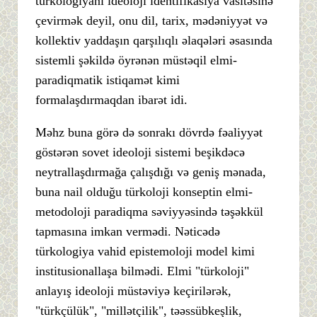
türkologiyanı ideoloji identifikasiya vasitəsinə
çevirmək deyil, onu dil, tarix, mədəniyyət və
kollektiv yaddaşın qarşılıqlı əlaqələri əsasında
sistemli şəkildə öyrənən müstəqil elmi-
paradiqmatik istiqamət kimi
formalaşdırmaqdan ibarət idi.
Məhz buna görə də sonrakı dövrdə fəaliyyət
göstərən sovet ideoloji sistemi beşikdəcə
neytrallaşdırmağa çalışdığı və geniş mənada,
buna nail olduğu türkoloji konseptin elmi-
metodoloji paradiqma səviyyəsində təşəkkül
tapmasına imkan vermədi. Nəticədə
türkologiya vahid epistemoloji model kimi
institusionallaşa bilmədi. Elmi "türkoloji"
anlayış ideoloji müstəviyə keçirilərək,
"türkçülük", "millətçilik", təəssübkeşlik,