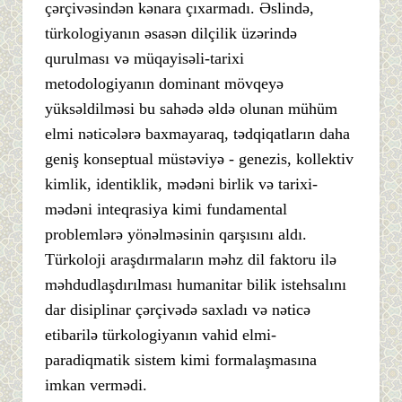
çərçivəsindən kənara çıxarmadı. Əslində,
türkologiyanın əsasən dilçilik üzərində
qurulması və müqayisəli-tarixi
metodologiyanın dominant mövqeyə
yüksəldilməsi bu sahədə əldə olunan mühüm
elmi nəticələrə baxmayaraq, tədqiqatların daha
geniş konseptual müstəviyə - genezis, kollektiv
kimlik, identiklik, mədəni birlik və tarixi-
mədəni inteqrasiya kimi fundamental
problemlərə yönəlməsinin qarşısını aldı.
Türkoloji araşdırmaların məhz dil faktoru ilə
məhdudlaşdırılması humanitar bilik istehsalını
dar disiplinar çərçivədə saxladı və nəticə
etibarilə türkologiyanın vahid elmi-
paradiqmatik sistem kimi formalaşmasına
imkan vermədi.