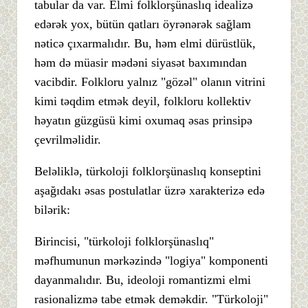
tabular da var. Elmi folklorşünaslıq idealizə
edərək yox, bütün qatları öyrənərək sağlam
nəticə çıxarmalıdır. Bu, həm elmi dürüstlük,
həm də müasir mədəni siyasət baxımından
vacibdir. Folkloru yalnız "gözəl" olanın vitrini
kimi təqdim etmək deyil, folkloru kollektiv
həyatın güzgüsü kimi oxumaq əsas prinsipə
çevrilməlidir.
Beləliklə, türkoloji folklorşünaslıq konseptini
aşağıdakı əsas postulatlar üzrə xarakterizə edə
bilərik:
Birincisi, "türkoloji folklorşünaslıq"
məfhumunun mərkəzində "logiya" komponenti
dayanmalıdır. Bu, ideoloji romantizmi elmi
rasionalizmə tabe etmək deməkdir. "Türkoloji"