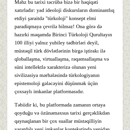
Məhz bu tarixi təcrübə bizə bir həqiqəti
xatırladır: yad ideoloji diskursların dominantlıq
etdiyi şəraitdə "türkoloji" konsept elmi
paradiqmaya çevrilə bilməz! Ona görə də
hazırki məqamda Birinci Türkoloji Qurultayın
100 illiyi yalnız yubiley tədbirləri deyil,
müstəqil türk dövlətlərinin birgə iştirakı ilə
qloballaşma, virtuallaşma, rəqəmsallaşma və
süni intellektlə xarakterizə olunan yeni
sivilizasiya mərhələsində türkologiyanın
epistemoloji gələcəyini düşünmək üçün
çoxsaylı imkanlar platformasıdır.
Təbiidir ki, bu platformada zamanın ortaya
qoyduğu və özünəməxsus tarixi gerçəklikdən
qaynaqlanan bir çox suallar müstəqilliyin
yaratdığı yeni imkanlar kontekstində yenidən