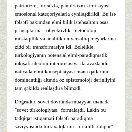
patriotizm, bir sözlə, pantürkizm kimi siyasi-
emosional kateqoriyalarla eyniləşdirildi. Bu isə
fəlsəfi baxımdan elmi bilik istehsalının əsas
prinsiplərinə - obyektivlik, metodoloji
müstəqillik və analitik universallıq meyarlarına
zidd bir transformasiya idi. Beləliklə,
türkologiyanın potensial elmi-paradiqmatik
inkişafı ideoloji interpretasiya ilə əvəzləndi,
nəticədə elmi konsept siyasi məna qatlarının
dominantlığı altında öz epistemoloji dərinliyini
tam şəkildə reallaşdıra bilmədi.
Doğrudur, sovet dövründə müəyyən mənada
"sovet türkologiyası" formalaşdı. Lakin bu
tədqiqat istiqaməti fəlsəfi paradiqma
səviyyəsində türk xalqlarını "türkdilli xalqlar"