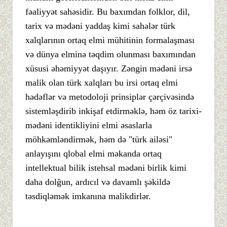
fəaliyyət sahəsidir. Bu baxımdan folklor, dil,
tarix və mədəni yaddaş kimi sahələr türk
xalqlarının ortaq elmi mühitinin formalaşması
və dünya elminə təqdim olunması baxımından
xüsusi əhəmiyyət daşıyır. Zəngin mədəni irsə
malik olan türk xalqları bu irsi ortaq elmi
hədəflər və metodoloji prinsiplər çərçivəsində
sistemləşdirib inkişaf etdirməklə, həm öz tarixi-
mədəni identikliyini elmi əsaslarla
möhkəmləndirmək, həm də "türk ailəsi"
anlayışını qlobal elmi məkanda ortaq
intellektual bilik istehsal mədəni birlik kimi
daha dolğun, ardıcıl və davamlı şəkildə
təsdiqləmək imkanına malikdirlər.