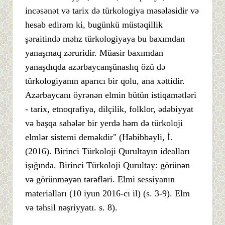
incəsənət və tarix də türkologiya məsələsidir və
hesab edirəm ki, bugünkü müstəqillik
şəraitində məhz türkologiyaya bu baxımdan
yanaşmaq zəruridir. Müasir baxımdan
yanaşdıqda azərbaycanşünaslıq özü də
türkologiyanın aparıcı bir qolu, ana xəttidir.
Azərbaycanı öyrənən elmin bütün istiqamətləri
- tarix, etnoqrafiya, dilçilik, folklor, ədəbiyyat
və başqa sahələr bir yerdə həm də türkoloji
elmlər sistemi deməkdir" (Həbibbəyli, İ.
(2016). Birinci Türkoloji Qurultayın idealları
işığında. Birinci Türkoloji Qurultay: görünən
və görünməyən tərəfləri. Elmi sessiyanın
materialları (10 iyun 2016-cı il) (s. 3-9). Elm
və təhsil nəşriyyatı. s. 8).