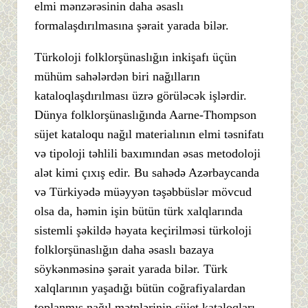
elmi mənzərəsinin daha əsaslı
formalaşdırılmasına şərait yarada bilər.
Türkoloji folklorşünaslığın inkişafı üçün
mühüm sahələrdən biri nağılların
kataloqlaşdırılması üzrə görüləcək işlərdir.
Dünya folklorşünaslığında Aarne-Thompson
süjet kataloqu nağıl materialının elmi təsnifatı
və tipoloji təhlili baxımından əsas metodoloji
alət kimi çıxış edir. Bu sahədə Azərbaycanda
və Türkiyədə müəyyən təşəbbüslər mövcud
olsa da, həmin işin bütün türk xalqlarında
sistemli şəkildə həyata keçirilməsi türkoloji
folklorşünaslığın daha əsaslı bazaya
söykənməsinə şərait yarada bilər. Türk
xalqlarının yaşadığı bütün coğrafiyalardan
toplanmış nağıl mətnlərinin süjet kataloqları