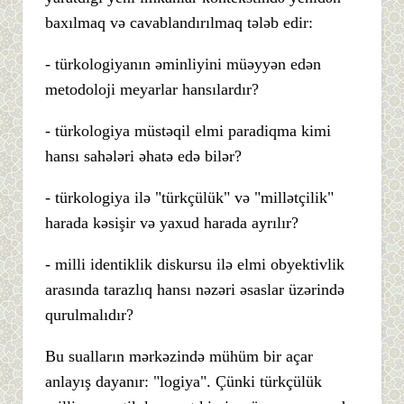
baxılmaq və cavablandırılmaq tələb edir:
- türkologiyanın əminliyini müəyyən edən
metodoloji meyarlar hansılardır?
- türkologiya müstəqil elmi paradiqma kimi
hansı sahələri əhatə edə bilər?
- türkologiya ilə "türkçülük" və "millətçilik"
harada kəsişir və yaxud harada ayrılır?
- milli identiklik diskursu ilə elmi obyektivlik
arasında tarazlıq hansı nəzəri əsaslar üzərində
qurulmalıdır?
Bu sualların mərkəzində mühüm bir açar
anlayış dayanır: "logiya". Çünki türkçülük