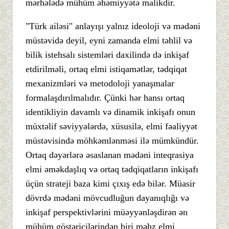
mərhələdə mühüm əhəmiyyətə malikdir.
"Türk ailəsi" anlayışı yalnız ideoloji və mədəni
müstəvidə deyil, eyni zamanda elmi təhlil və
bilik istehsalı sistemləri daxilində də inkişaf
etdirilməli, ortaq elmi istiqamətlər, tədqiqat
mexanizmləri və metodoloji yanaşmalar
formalaşdırılmalıdır. Çünki hər hansı ortaq
identikliyin davamlı və dinamik inkişafı onun
müxtəlif səviyyələrdə, xüsusilə, elmi fəaliyyət
müstəvisində möhkəmlənməsi ilə mümkündür.
Ortaq dəyərlərə əsaslanan mədəni inteqrasiya
elmi əməkdaşlıq və ortaq tədqiqatların inkişafı
üçün strateji baza kimi çıxış edə bilər. Müasir
dövrdə mədəni mövcudluğun dayanıqlığı və
inkişaf perspektivlərini müəyyənləşdirən ən
mühüm göstəricilərindən biri məhz elmi