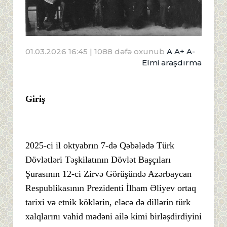
01.03.2026 16:45
| 1088 dəfə oxunub
A
A+
A-
Elmi araşdırma
Giriş
2025-ci il oktyabrın 7-də Qəbələdə Türk
Dövlətləri Təşkilatının Dövlət Başçıları
Şurasının 12-ci Zirvə Görüşündə Azərbaycan
Respublikasının Prezidenti İlham Əliyev ortaq
tarixi və etnik köklərin, eləcə də dillərin türk
xalqlarını vahid mədəni ailə kimi birləşdirdiyini