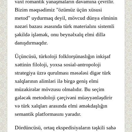
vaxt romantik yanaşmaların davamına çevrilir.
Bizim məqsədimiz "özümüz üçün xüsusi
metod" uydurmaq deyil, mövcud dünya elminin
nəzəri bazası əsasında türk materialını sistemli
şəkildə işləmək, onu beynəlxalq elmi dillə
danışdırmaqdır.
Üçüncüsü, türkoloji folklorşünaslığın inkişaf
xəttinin filoloji, yoxsa sosial-antropoloji
strategiya üzrə qurulması məsələsi digər türk
xalqlarının alimləri ilə birgə geniş elmi
müzakirələr mövzusu olmalıdır. Bu seçim
gələcək metodoloji çərçivəni müəyyənləşdirir
və türk xalqları arasında elmi əməkdaşlığın
semantik platformasını yaradır.
Dördüncüsü, ortaq ekspedisiyaların təşkili sahə