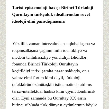
Tarixi-epistemoloji baxış: Birinci Türkoloji
Qurultayın türkçülük ideallarından sovet
ideoloji elmi paradiqmasına
Yüz illik zaman intervalından - qloballaşma və
rəqəmsallaşma çağının milli identikliyə və
mədəni təhlükəsizliyə yönəltdiyi təhdidlər
fonunda Birinci Türkoloji Qurultayın
keçirildiyi tarixi şəraitə nəzər saldıqda, onu
yalnız elmi forum kimi deyil, türkoloji
təfəkkürün özünütəşkili istiqamətində atılmış
tarixi-intellektual hadisə kimi qiymətləndirmək
olar. Eyni zamanda bu Qurultay XX əsrin
birinci rübündə türk dünyası aydınlarının böyük