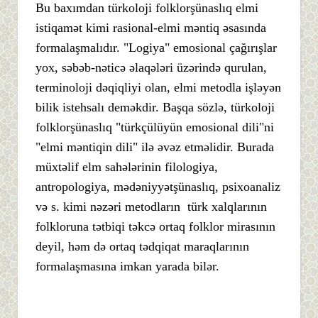
Bu baxımdan türkoloji folklorşünaslıq elmi
istiqamət kimi rasional-elmi məntiq əsasında
formalaşmalıdır. "Logiya" emosional çağırışlar
yox, səbəb-nəticə əlaqələri üzərində qurulan,
terminoloji dəqiqliyi olan, elmi metodla işləyən
bilik istehsalı deməkdir. Başqa sözlə, türkoloji
folklorşünaslıq "türkçülüyün emosional dili"ni
"elmi məntiqin dili" ilə əvəz etməlidir. Burada
müxtəlif elm sahələrinin filologiya,
antropologiya, mədəniyyətşünaslıq, psixoanaliz
və s. kimi nəzəri metodların türk xalqlarının
folkloruna tətbiqi təkcə ortaq folklor mirasının
deyil, həm də ortaq tədqiqat maraqlarının
formalaşmasına imkan yarada bilər.