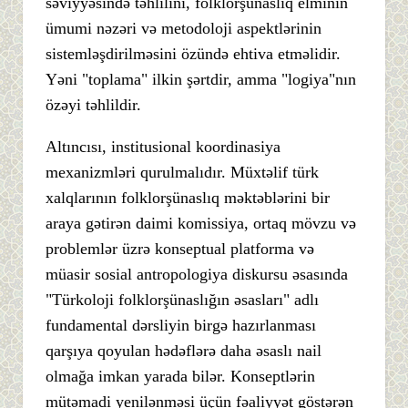
səviyyəsində təhlilini, folklorşünaslıq elminin
ümumi nəzəri və metodoloji aspektlərinin
sistemləşdirilməsini özündə ehtiva etməlidir.
Yəni "toplama" ilkin şərtdir, amma "logiya"nın
özəyi təhlildir.
Altıncısı, institusional koordinasiya
mexanizmləri qurulmalıdır. Müxtəlif türk
xalqlarının folklorşünaslıq məktəblərini bir
araya gətirən daimi komissiya, ortaq mövzu və
problemlər üzrə konseptual platforma və
müasir sosial antropologiya diskursu əsasında
"Türkoloji folklorşünaslığın əsasları" adlı
fundamental dərsliyin birgə hazırlanması
qarşıya qoyulan hədəflərə daha əsaslı nail
olmağa imkan yarada bilər. Konseptlərin
mütəmadi yenilənməsi üçün fəaliyyət göstərən