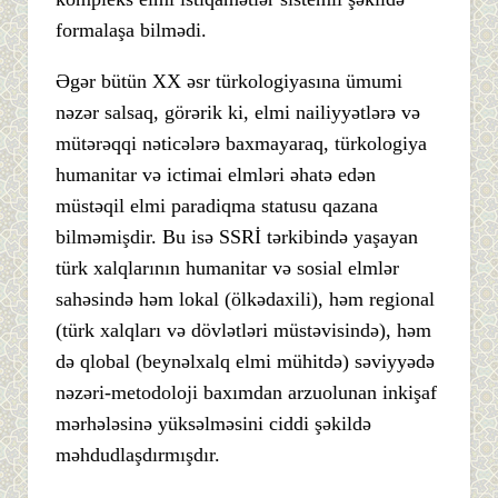
formalaşa bilmədi.
Əgər bütün XX əsr türkologiyasına ümumi
nəzər salsaq, görərik ki, elmi nailiyyətlərə və
mütərəqqi nəticələrə baxmayaraq, türkologiya
humanitar və ictimai elmləri əhatə edən
müstəqil elmi paradiqma statusu qazana
bilməmişdir. Bu isə SSRİ tərkibində yaşayan
türk xalqlarının humanitar və sosial elmlər
sahəsində həm lokal (ölkədaxili), həm regional
(türk xalqları və dövlətləri müstəvisində), həm
də qlobal (beynəlxalq elmi mühitdə) səviyyədə
nəzəri-metodoloji baxımdan arzuolunan inkişaf
mərhələsinə yüksəlməsini ciddi şəkildə
məhdudlaşdırmışdır.