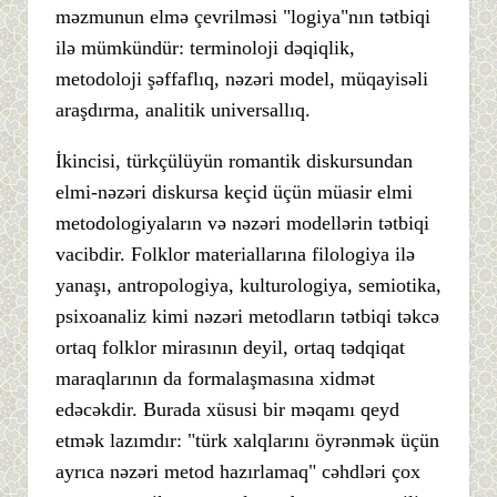
məzmunun elmə çevrilməsi "logiya"nın tətbiqi
ilə mümkündür: terminoloji dəqiqlik,
metodoloji şəffaflıq, nəzəri model, müqayisəli
araşdırma, analitik universallıq.
İkincisi, türkçülüyün romantik diskursundan
elmi-nəzəri diskursa keçid üçün müasir elmi
metodologiyaların və nəzəri modellərin tətbiqi
vacibdir. Folklor materiallarına filologiya ilə
yanaşı, antropologiya, kulturologiya, semiotika,
psixoanaliz kimi nəzəri metodların tətbiqi təkcə
ortaq folklor mirasının deyil, ortaq tədqiqat
maraqlarının da formalaşmasına xidmət
edəcəkdir. Burada xüsusi bir məqamı qeyd
etmək lazımdır: "türk xalqlarını öyrənmək üçün
ayrıca nəzəri metod hazırlamaq" cəhdləri çox