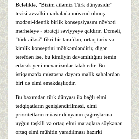
Beləliklə, "Bizim ailəmiz Türk dünyasıdır"
tezisi əvvəlki mərhələdə mövcud olmuş
mədəni-identik birlik konsepsiyasını növbəti
mərhələyə - strateji səviyyəyə qaldırır. Deməli,
"türk ailəsi" fikri bir tərəfdən, ortaq tarix və
kimlik konseptini möhkəmləndirir, digər
tərəfdən isə, bu kimliyin davamlılığını təmin
edəcək yeni mexanizmlər tələb edir. Bu
istiqamətdə müstəsna dəyərə malik sahələrdən
biri də elmi əməkdaşlıqdır.
Bu baxımdan türk dünyası ilə bağlı elmi
tədqiqatların genişləndirilməsi, elmi
prioritetlərin müasir dünyanın çağırışlarına
uyğun təşkili və ortaq elmi maraqlara söykənən
ortaq elmi mühitin yaradılması hazırki