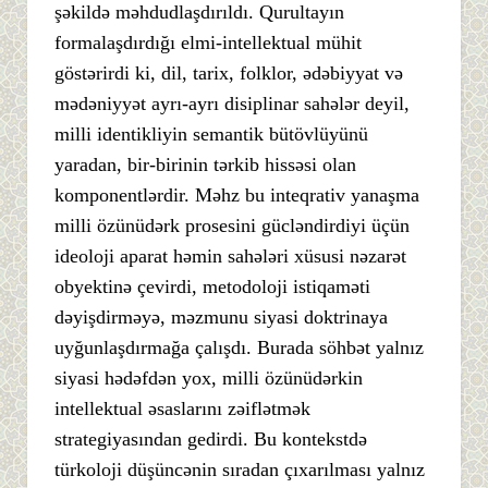
şəkildə məhdudlaşdırıldı. Qurultayın
formalaşdırdığı elmi-intellektual mühit
göstərirdi ki, dil, tarix, folklor, ədəbiyyat və
mədəniyyət ayrı-ayrı disiplinar sahələr deyil,
milli identikliyin semantik bütövlüyünü
yaradan, bir-birinin tərkib hissəsi olan
komponentlərdir. Məhz bu inteqrativ yanaşma
milli özünüdərk prosesini gücləndirdiyi üçün
ideoloji aparat həmin sahələri xüsusi nəzarət
obyektinə çevirdi, metodoloji istiqaməti
dəyişdirməyə, məzmunu siyasi doktrinaya
uyğunlaşdırmağa çalışdı. Burada söhbət yalnız
siyasi hədəfdən yox, milli özünüdərkin
intellektual əsaslarını zəiflətmək
strategiyasından gedirdi. Bu kontekstdə
türkoloji düşüncənin sıradan çıxarılması yalnız