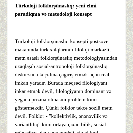
Türkoloji folklorşünaslıq: yeni elmi
paradiqma və metodoloji konsept
Türkoloji folklorşünaslıq konsepti postsovet
məkanında türk xalqlarının filoloji mərkəzli,
mətn əsaslı folklorşünaslıq metodologiyasından
uzaqlaşıb sosial-antropoloji folklorşünaslıq
diskursuna keçidinə çağırış etmək üçün real
imkan yaradır. Burada məqsəd filologiyanı
inkar etmək deyil, filologiyanın dominant və
yeganə prizma olmasını problem kimi
göstərməkdir. Çünki folklor təkcə sözlü mətn
deyil. Folklor - "kollektivlik, ənənəvilik və
variantlılıq" kimi ortaya çıxan bilik, sosial
münasibət, davranış modeli, ritual kod,