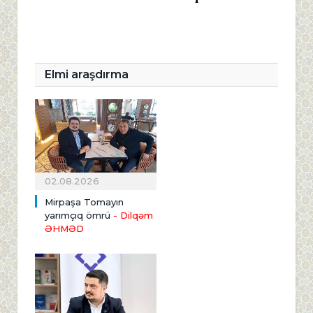
Elmi araşdırma
02.08.2026
Mirpaşa Tomayın
yarımçıq ömrü
- Dilqəm
ƏHMƏD