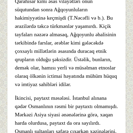
Qarahisar kimi əsas vilayətləri onun
süqutundan sonra Ağqoyunluların
hakimiyyətinə keçmişdi (T.Nəcəfli və b.). Bu
ərazilərdə təkcə türkmənlər yaşamırdı. Kiçik
tayfaları nəzərə almasaq, Ağqoyunlu əhalisinin
tərkibində farslar, ərəblər kimi gələcəkdə
çoxsaylı millətlərin əsasında duracaq etnik
qrupların olduğu şəksizdir. Üstəlik, bunların,
demək olar, hamısı yerli və müsəlman etnoslar
olaraq ölkənin ictimai həyatında mühüm hüquq
və imtiyaz sahibləri idilər.
İkincisi, paytaxt məsələsi. İstanbul alınana
qədər Osmanlının rəsmi bir paytaxtı olmamışdı.
Mərkəzi Asiya siyasi ənənələrinə görə, xaqan
harda olurdusa, paytaxt da ora sayılırdı.
Osmanlı sultanları səfərə çıxarkən xəzinələrini,