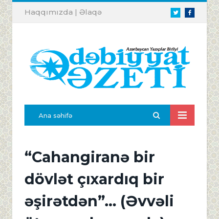
Haqqımızda
|
Əlaqə
Twitter
Facebook
Ana səhifə
“Cahangiranə bir
dövlət çıxardıq bir
əşirətdən”... (Əvvəli