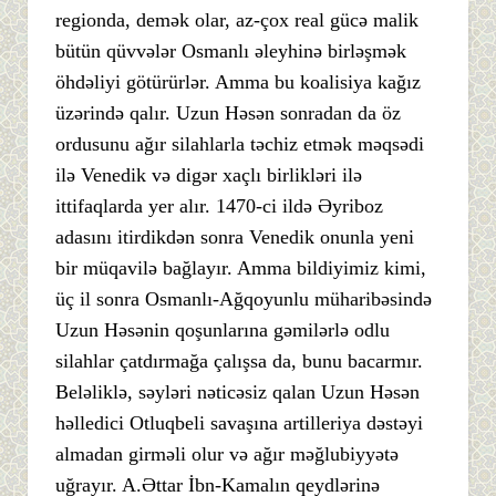
regionda, demək olar, az-çox real gücə malik
bütün qüvvələr Osmanlı əleyhinə birləşmək
öhdəliyi götürürlər. Amma bu koalisiya kağız
üzərində qalır. Uzun Həsən sonradan da öz
ordusunu ağır silahlarla təchiz etmək məqsədi
ilə Venedik və digər xaçlı birlikləri ilə
ittifaqlarda yer alır. 1470-ci ildə Əyriboz
adasını itirdikdən sonra Venedik onunla yeni
bir müqavilə bağlayır. Amma bildiyimiz kimi,
üç il sonra Osmanlı-Ağqoyunlu müharibəsində
Uzun Həsənin qoşunlarına gəmilərlə odlu
silahlar çatdırmağa çalışsa da, bunu bacarmır.
Beləliklə, səyləri nəticəsiz qalan Uzun Həsən
həlledici Otluqbeli savaşına artilleriya dəstəyi
almadan girməli olur və ağır məğlubiyyətə
uğrayır. A.Əttar İbn-Kamalın qeydlərinə