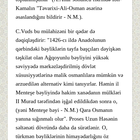
Kamalın "Təvarixi-Ali-Osman əsərinə
əsaslandığını bildirir - N.M.).
C.Vuds bu mülahizəni bir qədər də
dəqiqləşdirir: "1426-cı ildə Anadolunun
qərbindəki bəyliklərin tayfa başçıları dəyişkən
təşkilat olan Ağqoyunlu bəyliyini yüksək
səviyyədə mərkəzləşdirilmiş dövlət
xüsusiyyətlərinə malik osmanlılara mümkün və
arzuedilən alternativ kimi tanıyırlar. Həmin il
Menteşe bəyliyində hakim xanədanın mülkləri
II Murad tərəfindən işğal edildikdən sonra o,
(yəni Menteşe bəyi - N.M.) Qara Osmanın
yanına sığınmalı olur". Proses Uzun Həsənin
səltənəti dövründə daha da sürətlənir. O,
türkmən bəyliklərinin himayədarlığını öz