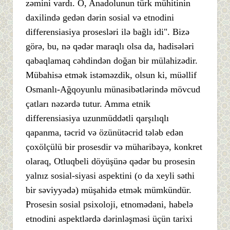
zəmini vardı. O, Anadolunun türk mühitinin
daxilində gedən dərin sosial və etnodini
differensiasiya prosesləri ilə bağlı idi". Bizə
görə, bu, nə qədər maraqlı olsa da, hadisələri
qabaqlamaq cəhdindən doğan bir mülahizədir.
Mübahisə etmək istəməzdik, olsun ki, müəllif
Osmanlı-Ağqoyunlu münasibətlərində mövcud
çatları nəzərdə tutur. Amma etnik
differensiasiya uzunmüddətli qarşılıqlı
qapanma, təcrid və özünütəcrid tələb edən
çoxölçülü bir prosesdir və müharibəyə, konkret
olaraq, Otluqbeli döyüşünə qədər bu prosesin
yalnız sosial-siyasi aspektini (o da xeyli səthi
bir səviyyədə) müşahidə etmək mümkündür.
Prosesin sosial psixoloji, etnomədəni, habelə
etnodini aspektlərdə dərinləşməsi üçün tarixi