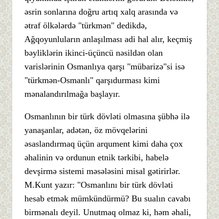
əsrin sonlarına doğru artıq xalq arasında və
ətraf ölkələrdə "türkmən" dedikdə,
Ağqoyunluların anlaşılması adi hal alır, keçmiş
bəyliklərin ikinci-üçüncü nəsildən olan
varislərinin Osmanlıya qarşı "mübarizə"si isə
"türkmən-Osmanlı" qarşıdurması kimi
mənalandırılmağa başlayır.
Osmanlının bir türk dövləti olmasına şübhə ilə
yanaşanlar, adətən, öz mövqelərini
əsaslandırmaq üçün arqument kimi daha çox
əhalinin və ordunun etnik tərkibi, habelə
devşirmə sistemi məsələsini misal gətirirlər.
M.Kunt yazır: "Osmanlını bir türk dövləti
hesab etmək mümkündürmü? Bu sualın cavabı
birmənalı deyil. Unutmaq olmaz ki, həm əhali,