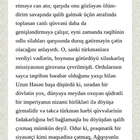
etməyə can atır, qarşıda onu gözləyən ölüm-
dirim savaşında qalib gəlmək üçün ətrafında
toplanan canlı qüvvəni daha da
genişləndirməyə çalışır, eyni zamanda rəqibinin
odlu silahları qarşısında duruş gətirməyin çətin
olacağını anlayırdı. O, sanki türkmənlərə
verdiyi vədlərin, boynuna götürdüyü xilaskarlıq
missiyasının girovuna çevrilmişdi. Ordularının
sayca təqribən bərabər olduğunu yaxşı bilən
Uzun Həsən başa düşürdü ki, sıradan bir
dövlətin yox, dünyaya meydan oxuyan qüdrətli
bir imperiyanın nizami birlikləri ilə döyüşə
girməlidir və təkcə türkmən hərbi qüvvələrinin
fədakarlığına bel bağlamaqla bu döyüşdən qalib
çıxmaq mümkün deyil. Odur ki, praqmatik bir
siyasətçi kimi məqsədinə çatmaq, Ağqoyunlu