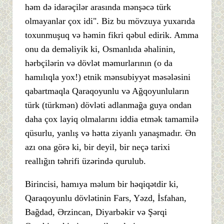
həm də idarəçilər arasında mənşəcə türk
olmayanlar çox idi". Biz bu mövzuya yuxarıda
toxunmuşuq və həmin fikri qəbul edirik. Amma
onu da deməliyik ki, Osmanlıda əhalinin,
hərbçilərin və dövlət məmurlarının (o da
hamılıqla yox!) etnik mənsubiyyət məsələsini
qabartmaqla Qaraqoyunlu və Ağqoyunluların
türk (türkmən) dövləti adlanmağa guya ondan
daha çox layiq olmalarını iddia etmək tamamilə
qüsurlu, yanlış və hətta ziyanlı yanaşmadır. Ən
azı ona görə ki, bir deyil, bir neçə tarixi
reallığın təhrifi üzərində qurulub.
Birincisi, hamıya məlum bir həqiqətdir ki,
Qaraqoyunlu dövlətinin Fars, Yəzd, İsfahan,
Bağdad, Ərzincan, Diyarbəkir və Şərqi