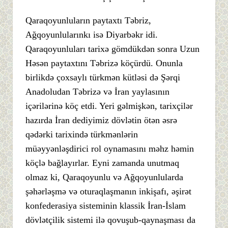
Qaraqoyunluların paytaxtı Təbriz,
Ağqoyunlularınkı isə Diyarbəkr idi.
Qaraqoyunluları tarixə gömdükdən sonra Uzun
Həsən paytaxtını Təbrizə köçürdü. Onunla
birlikdə çoxsaylı türkmən kütləsi də Şərqi
Anadoludan Təbrizə və İran yaylasının
içərilərinə köç etdi. Yeri gəlmişkən, tarixçilər
hazırda İran dediyimiz dövlətin ötən əsrə
qədərki tarixində türkmənlərin
müəyyənləşdirici rol oynamasını məhz həmin
köçlə bağlayırlar. Eyni zamanda unutmaq
olmaz ki, Qaraqoyunlu və Ağqoyunlularda
şəhərləşmə və oturaqlaşmanın inkişafı, əşirət
konfederasiya sisteminin klassik İran-İslam
dövlətçilik sistemi ilə qovuşub-qaynaşması da