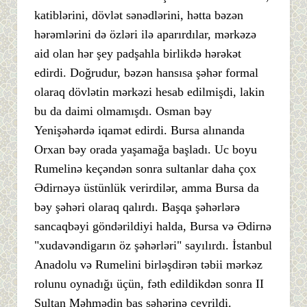
katiblərini, dövlət sənədlərini, hətta bəzən
hərəmlərini də özləri ilə aparırdılar, mərkəzə
aid olan hər şey padşahla birlikdə hərəkət
edirdi. Doğrudur, bəzən hansısa şəhər formal
olaraq dövlətin mərkəzi hesab edilmişdi, lakin
bu da daimi olmamışdı. Osman bəy
Yenişəhərdə iqamət edirdi. Bursa alınanda
Orxan bəy orada yaşamağa başladı. Uc boyu
Rumelinə keçəndən sonra sultanlar daha çox
Ədirnəyə üstünlük verirdilər, amma Bursa da
bəy şəhəri olaraq qalırdı. Başqa şəhərlərə
sancaqbəyi göndərildiyi halda, Bursa və Ədirnə
"xudavəndigarın öz şəhərləri" sayılırdı. İstanbul
Anadolu və Rumelini birləşdirən təbii mərkəz
rolunu oynadığı üçün, fəth edildikdən sonra II
Sultan Məhmədin baş şəhərinə çevrildi.