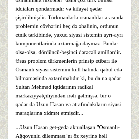
iddiaları qondarmadır və kifayət qədər
şişirdilmişdir. Türkmənlərlə osmanlılar arasında
problemin cövhərini heç də əhalinin, ordunun
etnik tərkibində, yaxud siyasi sistemin ayrı-ayrı
komponentlərində axtarmağa dəyməz. Bunlar
olsa-olsa, dördüncü-beşinci dərəcəli amillərdir.
Əsas problem türkmənlərin prinsip etibarı ilə
Osmanlı siyasi sistemini küll halında qəbul edə
bilməməsində axtarılmalıdır ki, bu da nə qədər
Sultan Məhməd iqtidarının radikal
mərkəziyyətçiliyindən irəli gəlmişsə, bir o
qədər də Uzun Həsən və ətrafındakıların siyasi
maraqlarına xidmət etmişdir...
...Uzun Həsən get-gedə aktuallaşan "Osmanlı-
Ağqoyunlu dilemması"nı öz xeyrinə həll