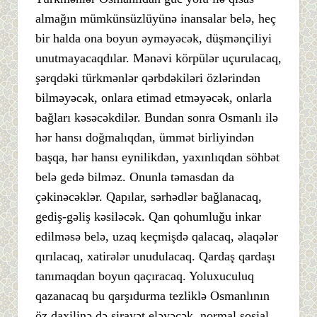
almağın mümkünsüzlüyünə inansalar belə, heç
bir halda ona boyun əyməyəcək, düşmənçiliyi
unutmayacaqdılar. Mənəvi körpülər uçurulacaq,
şərqdəki türkmənlər qərbdəkiləri özlərindən
bilməyəcək, onlara etimad etməyəcək, onlarla
bağları kəsəcəkdilər. Bundan sonra Osmanlı ilə
hər hansı doğmalıqdan, ümmət birliyindən
başqa, hər hansı eynilikdən, yaxınlıqdan söhbət
belə gedə bilməz. Onunla təmasdan da
çəkinəcəklər. Qapılar, sərhədlər bağlanacaq,
gediş-gəliş kəsiləcək. Qan qohumluğu inkar
edilməsə belə, uzaq keçmişdə qalacaq, əlaqələr
qırılacaq, xatirələr unudulacaq. Qardaş qardaşı
tanımaqdan boyun qaçıracaq. Yoluxuculuq
qazanacaq bu qarşıdurma tezliklə Osmanlının
öz daxilinə də sirayət eləyəcək, normal sosial