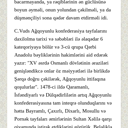
bacarmayanda, ya rəqiblərinin ən güclüsünə
boyun əyməli, onun yolundan çəkilməli, ya da
düşmənçiliyi sona qədər davam etdirməli idi.
C.Vuds Ağqoyunlu konfederasiya tayfalarını
daxilolma tarixi və səbəbləri ilə əlaqədar 6
kateqoriyaya bölür və 3-cü qrupa Qərbi
Anadolu bəyliklərinin hakimlərini aid edərək
yazır: "XV əsrdə Osmanlı dövlətinin əraziləri
genişləndikcə onlar öz məiyyətləri ilə birlikdə
Şərqə doğru çəkilərək, Ağqoyunlu ittifaqına
qoşulurlar". 1478-ci ildə Qaramanlı,
İsfəndiyarlı və Dülqədirlilərin artıq Ağqoyunlu
konfederasiyasına tam inteqrə olunduqlarını və
hətta Bayramlı, Çaxırlı, Dixarlı, Mosullu və
Pornək tayfaları əmirlərinin Sultan Xəlilə qarşı
qiyamında iştirak etdiklərini görürük. Beləliklə,