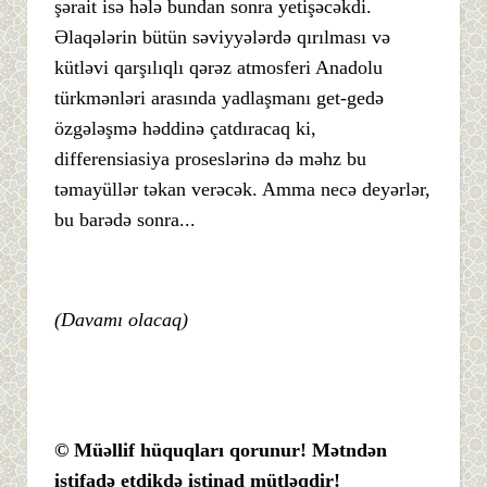
şərait isə hələ bundan sonra yetişəcəkdi.
Əlaqələrin bütün səviyyələrdə qırılması və
kütləvi qarşılıqlı qərəz atmosferi Anadolu
türkmənləri arasında yadlaşmanı get-gedə
özgələşmə həddinə çatdıracaq ki,
differensiasiya proseslərinə də məhz bu
təmayüllər təkan verəcək. Amma necə deyərlər,
bu barədə sonra...
(Davamı olacaq)
© Müəllif hüquqları qorunur! Mətndən
istifadə etdikdə istinad mütləqdir!