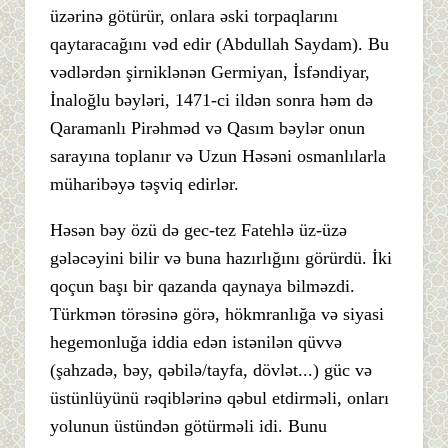
üzərinə götürür, onlara əski torpaqlarını
qaytaracağını vəd edir (Abdullah Saydam). Bu
vədlərdən şirniklənən Germiyan, İsfəndiyar,
İnaloğlu bəyləri, 1471-ci ildən sonra həm də
Qaramanlı Pirəhməd və Qasım bəylər onun
sarayına toplanır və Uzun Həsəni osmanlılarla
müharibəyə təşviq edirlər.
Həsən bəy özü də gec-tez Fatehlə üz-üzə
gələcəyini bilir və buna hazırlığını görürdü. İki
qoçun başı bir qazanda qaynaya bilməzdi.
Türkmən törəsinə görə, hökmranlığa və siyasi
hegemonluğa iddia edən istənilən qüvvə
(şahzadə, bəy, qəbilə/tayfa, dövlət...) güc və
üstünlüyünü rəqiblərinə qəbul etdirməli, onları
yolunun üstündən götürməli idi. Bunu