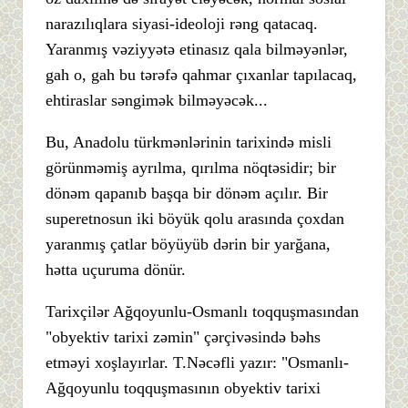
narazılıqlara siyasi-ideoloji rəng qatacaq.
Yaranmış vəziyyətə etinasız qala bilməyənlər,
gah o, gah bu tərəfə qahmar çıxanlar tapılacaq,
ehtiraslar səngimək bilməyəcək...
Bu, Anadolu türkmənlərinin tarixində misli
görünməmiş ayrılma, qırılma nöqtəsidir; bir
dönəm qapanıb başqa bir dönəm açılır. Bir
superetnosun iki böyük qolu arasında çoxdan
yaranmış çatlar böyüyüb dərin bir yarğana,
hətta uçuruma dönür.
Tarixçilər Ağqoyunlu-Osmanlı toqquşmasından
"obyektiv tarixi zəmin" çərçivəsində bəhs
etməyi xoşlayırlar. T.Nəcəfli yazır: "Osmanlı-
Ağqoyunlu toqquşmasının obyektiv tarixi