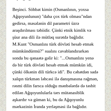
Beşinci. Söhbət kimin (Osmanlının, yoxsa
Ağqoyunlunun) "daha çox türk olması"ndan
gedirsə, məsələnin dil parametri üzrə
araşdırılması təbiidir. Çünki etnik kimlik və
şüur ana dili ilə mütləq surətdə bağlıdır.
M.Kunt "Osmanlını türk dövləti hesab etmək
mümkündürmü?" sualını cavablandırarkən
sonda bu qənaətə gəlir ki: "...Osmanlını yenə
də bir türk dövləti hesab etmək mümkün idi,
çünki ölkənin dili türkcə idi". Bu cəhətdən sadə
xalqın türkmən ləhcəsi ilə danışmasına rəğmən,
rəsmi dilin farsca olduğu mənbələrdə də təsbit
edilən Ağqoyunlularla tərs mütənasiblik
aşkardır və güman ki, bu da Ağqoyunlu
mərkəzinin İranda yerləşməsi ilə bağlıdır.