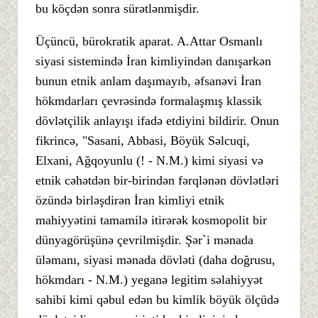
bu köçdən sonra sürətlənmişdir.
Üçüncü, bürokratik aparat. A.Attar Osmanlı
siyasi sistemində İran kimliyindən danışarkən
bunun etnik anlam daşımayıb, əfsanəvi İran
hökmdarları çevrəsində formalaşmış klassik
dövlətçilik anlayışı ifadə etdiyini bildirir. Onun
fikrincə, "Sasani, Abbasi, Böyük Səlcuqi,
Elxani, Ağqoyunlu (! - N.M.) kimi siyasi və
etnik cəhətdən bir-birindən fərqlənən dövlətləri
özündə birləşdirən İran kimliyi etnik
mahiyyətini tamamilə itirərək kosmopolit bir
dünyagörüşünə çevrilmişdir. Şər`i mənada
üləmanı, siyasi mənada dövləti (daha doğrusu,
hökmdarı - N.M.) yeganə legitim səlahiyyət
sahibi kimi qəbul edən bu kimlik böyük ölçüdə