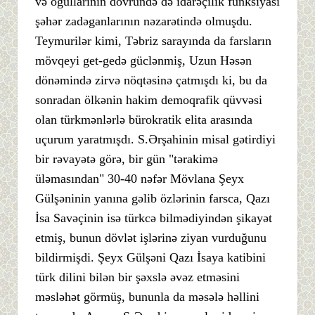
və oğullarının dövründə də idarəçilik funksiyası
şəhər zadəganlarının nəzarətində olmuşdu.
Teymurilər kimi, Təbriz sarayında da farsların
mövqeyi get-gedə güclənmiş, Uzun Həsən
dönəmində zirvə nöqtəsinə çatmışdı ki, bu da
sonradan ölkənin hakim demoqrafik qüvvəsi
olan türkmənlərlə bürokratik elita arasında
uçurum yaratmışdı. S.Ərşahinin misal gətirdiyi
bir rəvayətə görə, bir gün "tərakimə
üləmasından" 30-40 nəfər Mövlana Şeyx
Gülşəninin yanına gəlib özlərinin farsca, Qazı
İsa Savəçinin isə türkcə bilmədiyindən şikayət
etmiş, bunun dövlət işlərinə ziyan vurduğunu
bildirmişdi. Şeyx Gülşəni Qazı İsaya katibini
türk dilini bilən bir şəxslə əvəz etməsini
məsləhət görmüş, bununla da məsələ həllini