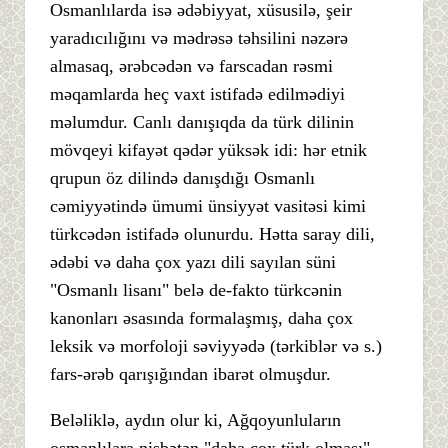
Osmanlılarda isə ədəbiyyat, xüsusilə, şeir
yaradıcılığını və mədrəsə təhsilini nəzərə
almasaq, ərəbcədən və farscadan rəsmi
məqamlarda heç vaxt istifadə edilmədiyi
məlumdur. Canlı danışıqda da türk dilinin
mövqeyi kifayət qədər yüksək idi: hər etnik
qrupun öz dilində danışdığı Osmanlı
cəmiyyətində ümumi ünsiyyət vasitəsi kimi
türkcədən istifadə olunurdu. Hətta saray dili,
ədəbi və daha çox yazı dili sayılan süni
"Osmanlı lisanı" belə de-fakto türkcənin
kanonları əsasında formalaşmış, daha çox
leksik və morfoloji səviyyədə (tərkiblər və s.)
fars-ərəb qarışığından ibarət olmuşdur.
Beləliklə, aydın olur ki, Ağqoyunluların
osmanlılara nisbətən "daha çox türk olması"