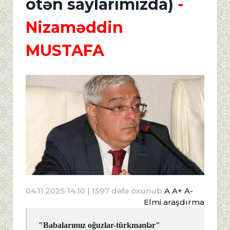
ötən saylarımızda)
-
Nizaməddin
MUSTAFA
04.11.2025 14:10
| 1597 dəfə oxunub
A
A+
A-
Elmi araşdırma
"Babalarımız oğuzlar-türkmənlər"