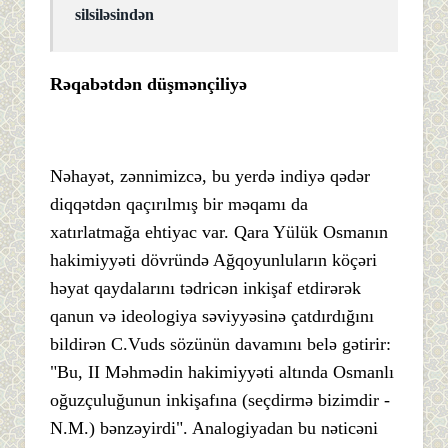
silsiləsindən
Rəqabətdən düşmənçiliyə
Nəhayət, zənnimizcə, bu yerdə indiyə qədər
diqqətdən qaçırılmış bir məqamı da
xatırlatmağa ehtiyac var. Qara Yülük Osmanın
hakimiyyəti dövründə Ağqoyunluların köçəri
həyat qaydalarını tədricən inkişaf etdirərək
qanun və ideologiya səviyyəsinə çatdırdığını
bildirən C.Vuds sözünün davamını belə gətirir:
"Bu, II Məhmədin hakimiyyəti altında Osmanlı
oğuzçuluğunun inkişafına (seçdirmə bizimdir -
N.M.) bənzəyirdi". Analogiyadan bu nəticəni