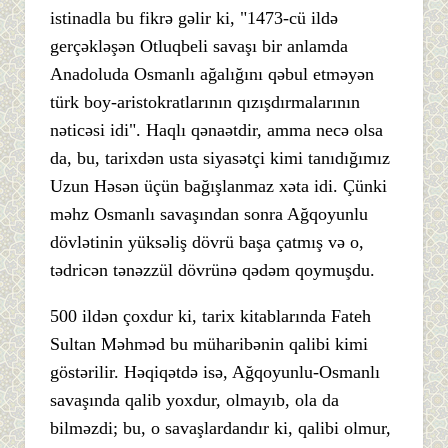
istinadla bu fikrə gəlir ki, "1473-cü ildə
gerçəkləşən Otluqbeli savaşı bir anlamda
Anadoluda Osmanlı ağalığını qəbul etməyən
türk boy-aristokratlarının qızışdırmalarının
nəticəsi idi". Haqlı qənaətdir, amma necə olsa
da, bu, tarixdən usta siyasətçi kimi tanıdığımız
Uzun Həsən üçün bağışlanmaz xəta idi. Çünki
məhz Osmanlı savaşından sonra Ağqoyunlu
dövlətinin yüksəliş dövrü başa çatmış və o,
tədricən tənəzzül dövrünə qədəm qoymuşdu.
500 ildən çoxdur ki, tarix kitablarında Fateh
Sultan Məhməd bu müharibənin qalibi kimi
göstərilir. Həqiqətdə isə, Ağqoyunlu-Osmanlı
savaşında qalib yoxdur, olmayıb, ola da
bilməzdi; bu, o savaşlardandır ki, qalibi olmur,