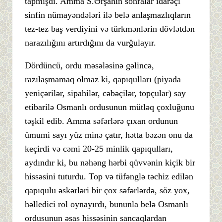
tapmışdı. Amma S.Ərşahin sonralar idarəçi
sinfin nümayəndələri ilə belə anlaşmazlıqların
tez-tez baş verdiyini və türkmənlərin dövlətdən
narazılığını artırdığını da vurğulayır.
Dördüncü, ordu məsələsinə gəlincə,
razılaşmamaq olmaz ki, qapıqulları (piyada
yeniçərilər, sipahilər, cəbəçilər, topçular) say
etibarilə Osmanlı ordusunun mütləq çoxluğunu
təşkil edib. Amma səfərlərə çıxan ordunun
ümumi sayı yüz minə çatır, hətta bəzən onu da
keçirdi və cəmi 20-25 minlik qapıqulları,
aydındır ki, bu nəhəng hərbi qüvvənin kiçik bir
hissəsini tuturdu. Top və tüfənglə təchiz edilən
qapıqulu əskərləri bir çox səfərlərdə, söz yox,
həlledici rol oynayırdı, bununla belə Osmanlı
ordusunun əsas hissəsinin sancaqlardan