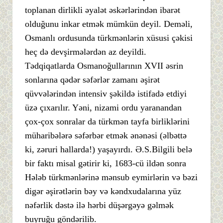
toplanan dirlikli əyalət əskərlərindən ibarət
olduğunu inkar etmək mümkün deyil. Deməli,
Osmanlı ordusunda türkmənlərin xüsusi çəkisi
heç də devşirmələrdən az deyildi.
Tədqiqatlarda Osmanoğullarının XVII əsrin
sonlarına qədər səfərlər zamanı əşirət
qüvvələrindən intensiv şəkildə istifadə etdiyi
üzə çıxarılır. Yəni, nizami ordu yaranandan
çox-çox sonralar da türkmən tayfa birliklərini
müharibələrə səfərbər etmək ənənəsi (əlbəttə
ki, zəruri hallarda!) yaşayırdı. Ə.S.Bilgili belə
bir faktı misal gətirir ki, 1683-cü ildən sonra
Hələb türkmənlərinə mənsub eymirlərin və bəzi
digər əşirətlərin bəy və kəndxudalarına yüz
nəfərlik dəstə ilə hərbi düşərgəyə gəlmək
buyruğu göndərilib.