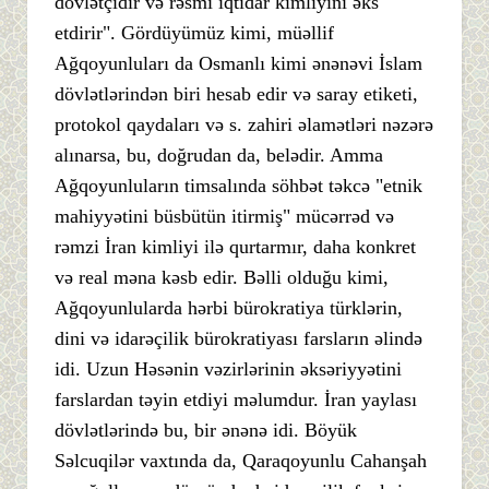
dövlətçidir və rəsmi iqtidar kimliyini əks
etdirir". Gördüyümüz kimi, müəllif
Ağqoyunluları da Osmanlı kimi ənənəvi İslam
dövlətlərindən biri hesab edir və saray etiketi,
protokol qaydaları və s. zahiri əlamətləri nəzərə
alınarsa, bu, doğrudan da, belədir. Amma
Ağqoyunluların timsalında söhbət təkcə "etnik
mahiyyətini büsbütün itirmiş" mücərrəd və
rəmzi İran kimliyi ilə qurtarmır, daha konkret
və real məna kəsb edir. Bəlli olduğu kimi,
Ağqoyunlularda hərbi bürokratiya türklərin,
dini və idarəçilik bürokratiyası farsların əlində
idi. Uzun Həsənin vəzirlərinin əksəriyyətini
farslardan təyin etdiyi məlumdur. İran yaylası
dövlətlərində bu, bir ənənə idi. Böyük
Səlcuqilər vaxtında da, Qaraqoyunlu Cahanşah