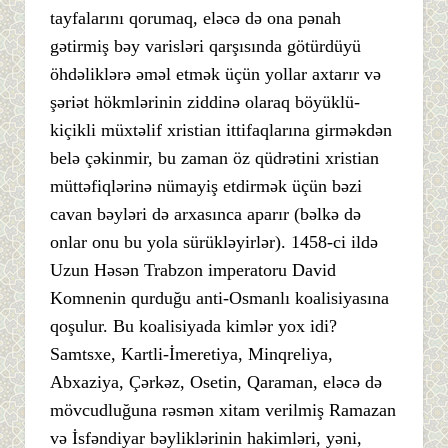
tayfalarını qorumaq, eləcə də ona pənah
gətirmiş bəy varisləri qarşısında götürdüyü
öhdəliklərə əməl etmək üçün yollar axtarır və
şəriət hökmlərinin ziddinə olaraq böyüklü-
kiçikli müxtəlif xristian ittifaqlarına girməkdən
belə çəkinmir, bu zaman öz qüdrətini xristian
müttəfiqlərinə nümayiş etdirmək üçün bəzi
cavan bəyləri də arxasınca aparır (bəlkə də
onlar onu bu yola sürükləyirlər). 1458-ci ildə
Uzun Həsən Trabzon imperatoru David
Komnenin qurduğu anti-Osmanlı koalisiyasına
qoşulur. Bu koalisiyada kimlər yox idi?
Samtsxe, Kartli-İmeretiya, Minqreliya,
Abxaziya, Çərkəz, Osetin, Qaraman, eləcə də
mövcudluğuna rəsmən xitam verilmiş Ramazan
və İsfəndiyar bəyliklərinin hakimləri, yəni,