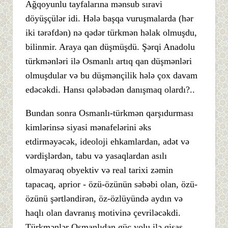
Ağqoyunlu tayfalarına mənsub sıravi
döyüşçülər idi. Hələ başqa vuruşmalarda (hər
iki tərəfdən) nə qədər türkmən həlak olmuşdu,
bilinmir. Araya qan düşmüşdü. Şərqi Anadolu
türkmənləri ilə Osmanlı artıq qan düşmənləri
olmuşdular və bu düşmənçilik hələ çox davam
edəcəkdi. Hansı qələbədən danışmaq olardı?..
Bundan sonra Osmanlı-türkmən qarşıdurması
kimlərinsə siyasi mənafelərini əks
etdirməyəcək, ideoloji ehkamlardan, adət və
vərdişlərdən, tabu və yasaqlardan asılı
olmayaraq obyektiv və real tarixi zəmin
tapacaq, aprior - özü-özünün səbəbi olan, özü-
özünü şərtləndirən, öz-özlüyündə aydın və
haqlı olan davranış motivinə çevriləcəkdi.
Türkmənlər Osmanlıdan güc yolu ilə qisas