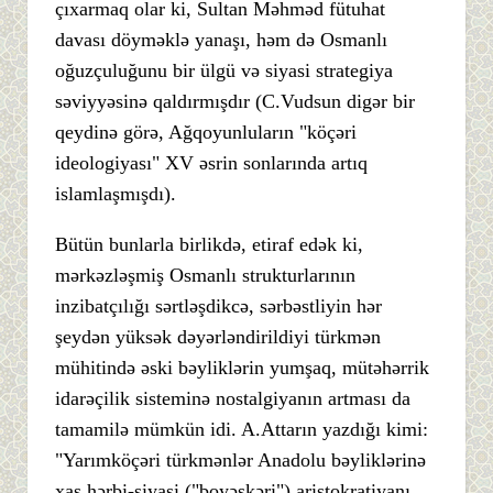
çıxarmaq olar ki, Sultan Məhməd fütuhat
davası döyməklə yanaşı, həm də Osmanlı
oğuzçuluğunu bir ülgü və siyasi strategiya
səviyyəsinə qaldırmışdır (C.Vudsun digər bir
qeydinə görə, Ağqoyunluların "köçəri
ideologiyası" XV əsrin sonlarında artıq
islamlaşmışdı).
Bütün bunlarla birlikdə, etiraf edək ki,
mərkəzləşmiş Osmanlı strukturlarının
inzibatçılığı sərtləşdikcə, sərbəstliyin hər
şeydən yüksək dəyərləndirildiyi türkmən
mühitində əski bəyliklərin yumşaq, mütəhərrik
idarəçilik sisteminə nostalgiyanın artması da
tamamilə mümkün idi. A.Attarın yazdığı kimi:
"Yarımköçəri türkmənlər Anadolu bəyliklərinə
xas hərbi-siyasi ("boyəskəri") aristokratiyanı