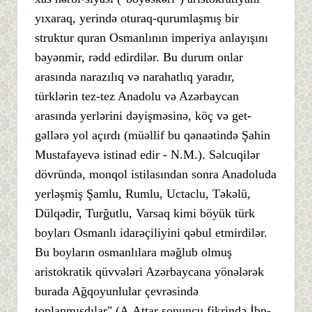
yıxaraq, yerində oturaq-qurumlaşmış bir
struktur quran Osmanlının imperiya anlayışını
bəyənmir, rədd edirdilər. Bu durum onlar
arasında narazılıq və narahatlıq yaradır,
türklərin tez-tez Anadolu və Azərbaycan
arasında yerlərini dəyişməsinə, köç və get-
gəllərə yol açırdı (müəllif bu qənaətində Şahin
Mustafayevə istinad edir - N.M.). Səlcuqilər
dövründə, monqol istilasından sonra Anadoluda
yerləşmiş Şamlu, Rumlu, Uctaclu, Təkəlü,
Dülqədir, Turğutlu, Varsaq kimi böyük türk
boyları Osmanlı idarəçiliyini qəbul etmirdilər.
Bu boyların osmanlılara məğlub olmuş
aristokratik qüvvələri Azərbaycana yönələrək
burada Ağqoyunlular çevrəsində
toplanmışdılar" (A.Attar sonuncu fikrində İbn-