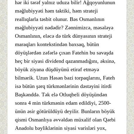
hər iki tərəf yalnız uduza bilir! Ağqoyunlunun
məğlubiyyəti həm taktiki, həm strateji
reallıqlarla təsbit olunur. Bəs Osmanlının
məğlubiyyəti nədədir? Zənnimizcə, məsələyə
Osmanlının, eləcə də türk dünyasının strateji
maraqları kontekstindən baxsaq, bütün
döyüşlərdən zəfərlə çıxan Fatehin bu savaşda
heç bir siyasi dividend qazanmadığını, əksinə,
böyük ziyana düşdüyünü etiraf etməyə
bilmərik. Uzun Həsən bəzi torpaqlarını, Fateh
isə bütün şərq türkmənlərinin dəstəyini itirdi
Başkənddə. Tək elə Otluqbeli döyüşündən
sonra 4 min türkmənin edam edildiyi, 2500-
ünün əsir götürüldüyü deyilir. Bunların böyük
qismi Osmanlıya əvvəldən müxalif olan Qərbi
Anadolu bəyliklərinin siyasi varisləri yox,