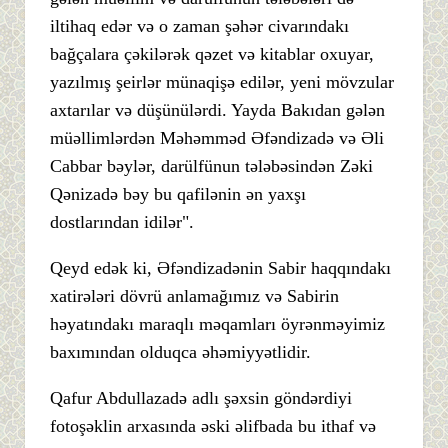
iltihaq edər və o zaman şəhər civarındakı
bağçalara çəkilərək qəzet və kitablar oxuyar,
yazılmış şeirlər münaqişə edilər, yeni mövzular
axtarılar və düşünülərdi. Yayda Bakıdan gələn
müəllimlərdən Məhəmməd Əfəndizadə və Əli
Cabbar bəylər, darülfünun tələbəsindən Zəki
Qənizadə bəy bu qafilənin ən yaxşı
dostlarından idilər".
Qeyd edək ki, Əfəndizadənin Sabir haqqındakı
xatirələri dövrü anlamağımız və Sabirin
həyatındakı maraqlı məqamları öyrənməyimiz
baxımından olduqca əhəmiyyətlidir.
Qafur Abdullazadə adlı şəxsin göndərdiyi
fotoşəklin arxasında əski əlifbada bu ithaf və