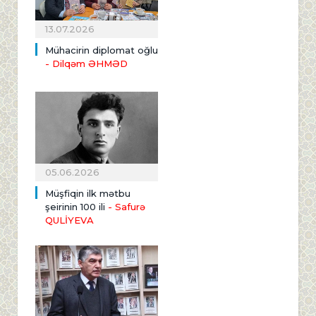
13.07.2026
Mühacirin diplomat oğlu
- Dilqəm ƏHMƏD
05.06.2026
Müşfiqin ilk mətbu
şeirinin 100 ili
- Safurə
QULİYEVA