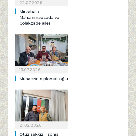
22.07.2026
Mirzəbala
Məhəmmədzadə və
Çolakzadə ailəsi
13.07.2026
Mühacirin diplomat oğlu
21.02.2026
Otuz səkkiz il sonra