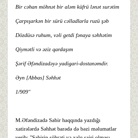
Bir cəhan möhnət bir aləm küfrü lənət surətim
Çarpışarkən bir sürü cəlladlarla ruzü şəb
Dözdüsə ruhum, vəli getdi fənaya səhhətim
Qiymətli və əziz qardaşım
Şərif Əfəndizadəyə yadigari-dostanəmdir.
Əyn [Abbas] Səhhət
1/909"
M.Əfəndizadə Sabir haqqında yazdığı
xatirələrdə Səhhət barədə də bəzi məlumatlar
verib: "Sabirin şöhrəti və xalq şairi olması