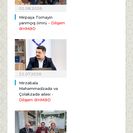
02.08.2026
Mirpaşa Tomayın
yarımçıq ömrü
- Dilqəm
ƏHMƏD
22.07.2026
Mirzəbala
Məhəmmədzadə və
Çolakzadə ailəsi
-
Dilqəm ƏHMƏD