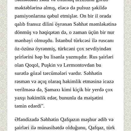
məktəblərinə almış, eləcə də pulsuz şəkildə
pansiyonlarına qəbul etmişlər. On bir il orada
qalıb fransız dilini öyrənən Səhhət məmləkətinə
dönmüş və həqiqətən də, o zaman üçün bir nur
mənbəyi olmuşdu. İstanbul türkcəsi ilə ruscanı
öz-özünə öyrənmiş, türkcəni çox sevdiyindən
şeirlərini həp bu lisanla yazmışdır. Rus şairləri
olan Qoqol, Puşkin və Lermontovdan bu
surətlə gözəl tərcümələri vardır. Səhhətin
rəsmən və açıq olaraq həkimlik etməsinə icazə
verilməsə də, Şamaxı kimi kiçik bir yerdə çox
yaxşı həkimlik edər, bununla da məişətini
təmin edərdi".
Əfəndizadə Səhhətin Qafqazın məşhur ədib və
şairləri ilə münasibətdə olduğunu, Qafqaz, türk