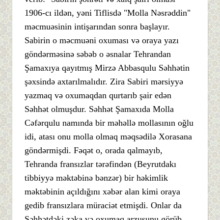
1906-cı ildən, yəni Tiflisdə "Molla Nəsrəddin"
məcmuəsinin intişarından sonra başlayır.
Sabirin o məcmuəni oxuması və oraya yazı
göndərməsinə səbəb o əsnalar Tehrandan
Şamaxıya qayıtmış Mirzə Abbasqulu Səhhətin
şəxsində axtarılmalıdır. Zira Sabiri mərsiyyə
yazmaq və oxumaqdan qurtarıb şair edən
Səhhət olmuşdur. Səhhət Şamaxıda Molla
Cəfərqulu namında bir məhəllə mollasının oğlu
idi, atası onu molla olmaq məqsədilə Xorasana
göndərmişdi. Fəqət o, orada qalmayıb,
Tehranda fransızlar tərəfindən (Beyrutdakı
tibbiyyə məktəbinə bənzər) bir həkimlik
məktəbinin açıldığını xəbər alan kimi oraya
gedib fransızlara müraciət etmişdi. Onlar da
Səhhətdəki zəka və oxumaq arzusunu görüb