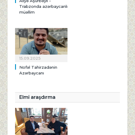
Aliyə Aşurbəyli -
Trabzonda azərbaycanlı
müəllim
15.09.2025
Nofəl Tahirzadənin
Azərbaycanı
Elmi araşdırma