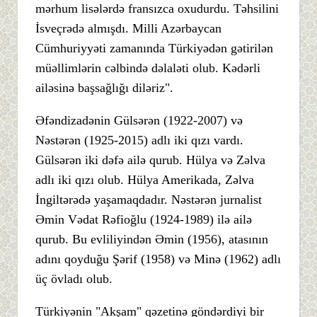
mərhum lisələrdə fransızca oxudurdu. Təhsilini
İsveçrədə almışdı. Milli Azərbaycan
Cümhuriyyəti zamanında Türkiyədən gətirilən
müəllimlərin cəlbində dəlaləti olub. Kədərli
ailəsinə başsağlığı diləriz".
Əfəndizadənin Gülsərən (1922-2007) və
Nəstərən (1925-2015) adlı iki qızı vardı.
Gülsərən iki dəfə ailə qurub. Hülya və Zəlva
adlı iki qızı olub. Hülya Amerikada, Zəlva
İngiltərədə yaşamaqdadır. Nəstərən jurnalist
Əmin Vədat Rəfioğlu (1924-1989) ilə ailə
qurub. Bu evliliyindən Əmin (1956), atasının
adını qoyduğu Şərif (1958) və Minə (1962) adlı
üç övladı olub.
Türkiyənin "Akşam" qəzetinə göndərdiyi bir