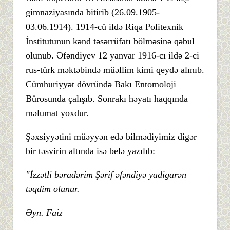
gimnaziyasında bitirib (26.09.1905-
03.06.1914). 1914-cü ildə Riqa Politexnik
İnstitutunun kənd təsərrüfatı bölməsinə qəbul
olunub. Əfəndiyev 12 yanvar 1916-cı ildə 2-ci
rus-türk məktəbində müəllim kimi qeydə alınıb.
Cümhuriyyət dövründə Bakı Entomoloji
Bürosunda çalışıb. Sonrakı həyatı haqqında
məlumat yoxdur.
Şəxsiyyətini müəyyən edə bilmədiyimiz digər
bir təsvirin altında isə belə yazılıb:
"İzzətli bəradərim Şərif əfəndiyə yadigarən
təqdim olunur.
Əyn. Faiz