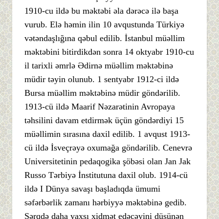
1910-cu ildə bu məktəbi əla dərəcə ilə başa
vurub. Elə həmin ilin 10 avqustunda Türkiyə
vətəndaşlığına qəbul edilib. İstanbul müəllim
məktəbini bitirdikdən sonra 14 oktyabr 1910-cu
il tarixli əmrlə Ədirnə müəllim məktəbinə
müdir təyin olunub. 1 sentyabr 1912-ci ildə
Bursa müəllim məktəbinə müdir göndərilib.
1913-cü ildə Maarif Nəzarətinin Avropaya
təhsilini davam etdirmək üçün göndərdiyi 15
müəllimin sırasına daxil edilib. 1 avqust 1913-
cü ildə İsveçrəyə oxumağa göndərilib. Cenevrə
Universitetinin pedaqogika şöbəsi olan Jan Jak
Russo Tərbiyə İnstitutuna daxil olub. 1914-cü
ildə I Dünya savaşı başladıqda ümumi
səfərbərlik zamanı hərbiyyə məktəbinə gedib.
Şərqdə daha yaxşı xidmət edəcəyini düşünən