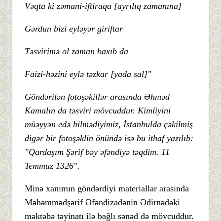
Vəqta ki zəmani-iftiraqa [ayrılıq zamanına]
Gərdun bizi eyləyər giriftar
Təsvirimə ol zaman baxıb da
Faizi-həzini eylə təzkar [yada sal]"
Göndərilən fotoşəkillər arasında Əhməd
Kamalın da təsviri mövcuddur. Kimliyini
müəyyən edə bilmədiyimiz, İstanbulda çəkilmiş
digər bir fotoşəklin önündə isə bu ithaf yazılıb:
"Qardaşım Şərif bəy əfəndiyə təqdim. 11
Temmuz 1326".
Minə xanımın göndərdiyi materiallar arasında
Məhəmmədşərif Əfəndizadənin Ədirnədəki
məktəbə təyinatı ilə bağlı sənəd də mövcuddur.