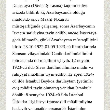
Danıştaya (Dövlət Şurasına) təqdim etdiyi
ərizədə bildirib ki, Azərbaycanda olduğu
müddətdə öncə Maarif Nəzarəti
müstəşarlığında çalışaraq, sonra Azərbaycanın
İsveçrə səfirliyinə təyin edilib, ancaq İsveçrəyə
gedə bilməyib, çünki Azərbaycan müstəqilliyini
itirib. 23.10.1922-01.09.1923-cü il tarixlərində
Samsun vilayətindəki Canik darülmüəllimini-
ibtidaisində dil müəllimi işləyib. 12 noyabr
1923-cü ildə Sivas darülmüəlliminə müdir və
ruhiyyat müəllimi təyin edilib. 12 aprel 1924-
cü ildə İstanbul Beykoz darüleytam (yetimlər
evi) müdiri təyin olunaraq yenidən İstanbula
dönüb. 8 sentyabr 1924-cü ildə İstanbul
Üsküdar kişi liseyi fransız dili müəllimliyinə
başlayıb və təqaüdə çıxanadək İstanbulun