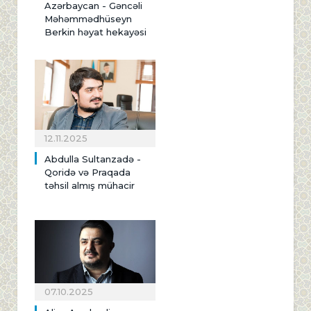
Azərbaycan - Gəncəli
Məhəmmədhüseyn
Berkin həyat hekayəsi
12.11.2025
Abdulla Sultanzadə -
Qoridə və Praqada
təhsil almış mühacir
07.10.2025