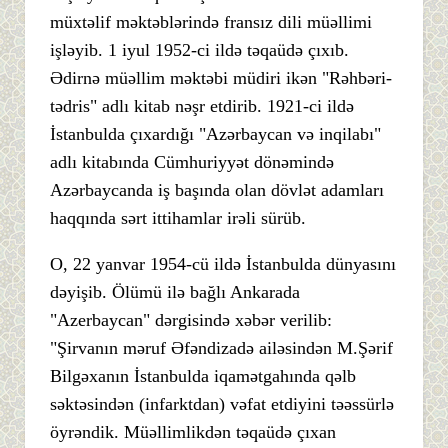
müxtəlif məktəblərində fransız dili müəllimi
işləyib. 1 iyul 1952-ci ildə təqaüdə çıxıb.
Ədirnə müəllim məktəbi müdiri ikən "Rəhbəri-
tədris" adlı kitab nəşr etdirib. 1921-ci ildə
İstanbulda çıxardığı "Azərbaycan və inqilabı"
adlı kitabında Cümhuriyyət dönəmində
Azərbaycanda iş başında olan dövlət adamları
haqqında sərt ittihamlar irəli sürüb.
O, 22 yanvar 1954-cü ildə İstanbulda dünyasını
dəyişib. Ölümü ilə bağlı Ankarada
"Azerbaycan" dərgisində xəbər verilib:
"Şirvanın məruf Əfəndizadə ailəsindən M.Şərif
Bilgəxanın İstanbulda iqamətgahında qəlb
səktəsindən (infarktdan) vəfat etdiyini təəssürlə
öyrəndik. Müəllimlikdən təqaüdə çıxan