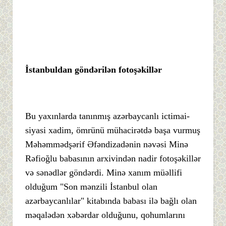
İstanbuldan göndərilən fotoşəkillər
Bu yaxınlarda tanınmış azərbaycanlı ictimai-
siyasi xadim, ömrünü mühacirətdə başa vurmuş
Məhəmmədşərif Əfəndizadənin nəvəsi Minə
Rəfioğlu babasının arxivindən nadir fotoşəkillər
və sənədlər göndərdi. Minə xanım müəllifi
olduğum "Son mənzili İstanbul olan
azərbaycanlılar" kitabında babası ilə bağlı olan
məqalədən xəbərdar olduğunu, qohumlarını