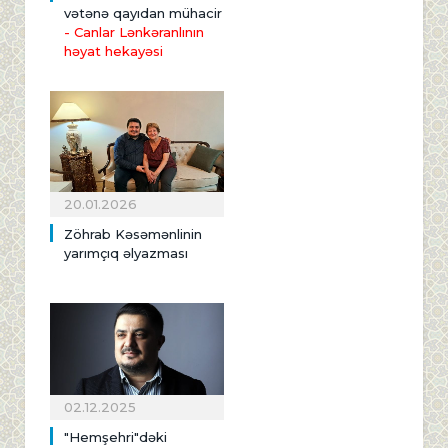
vətənə qayıdan mühacir
- Canlar Lənkəranlının
həyat hekayəsi
20.01.2026
Zöhrab Kəsəmənlinin
yarımçıq əlyazması
02.12.2025
"Hemşehri"dəki