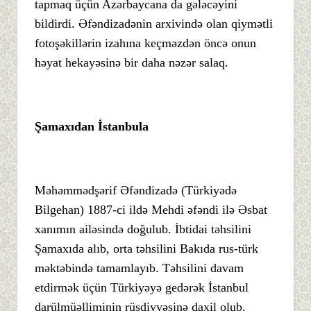
tapmaq üçün Azərbaycana da gələcəyini
bildirdi. Əfəndizadənin arxivində olan qiymətli
fotoşəkillərin izahına keçməzdən öncə onun
həyat hekayəsinə bir daha nəzər salaq.
Şamaxıdan İstanbula
Məhəmmədşərif Əfəndizadə (Türkiyədə
Bilgehan) 1887-ci ildə Mehdi əfəndi ilə Əsbat
xanımın ailəsində doğulub. İbtidai təhsilini
Şamaxıda alıb, orta təhsilini Bakıda rus-türk
məktəbində tamamlayıb. Təhsilini davam
etdirmək üçün Türkiyəyə gedərək İstanbul
darülmüəlliminin rüşdiyyəsinə daxil olub.