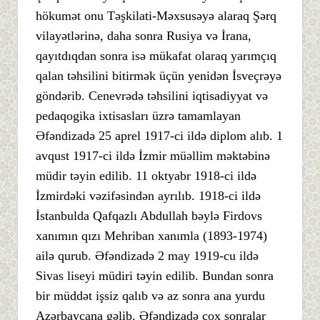
hökumət onu Təşkilati-Məxsusəyə alaraq Şərq
vilayətlərinə, daha sonra Rusiya və İrana,
qayıtdıqdan sonra isə mükafat olaraq yarımçıq
qalan təhsilini bitirmək üçün yenidən İsveçrəyə
göndərib. Cenevrədə təhsilini iqtisadiyyat və
pedaqogika ixtisasları üzrə tamamlayan
Əfəndizadə 25 aprel 1917-ci ildə diplom alıb. 1
avqust 1917-ci ildə İzmir müəllim məktəbinə
müdir təyin edilib. 11 oktyabr 1918-ci ildə
İzmirdəki vəzifəsindən ayrılıb. 1918-ci ildə
İstanbulda Qafqazlı Abdullah bəylə Firdovs
xanımın qızı Mehriban xanımla (1893-1974)
ailə qurub. Əfəndizadə 2 may 1919-cu ildə
Sivas liseyi müdiri təyin edilib. Bundan sonra
bir müddət işsiz qalıb və az sonra ana yurdu
Azərbaycana gəlib. Əfəndizadə çox sonralar