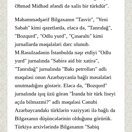
Əhməd Midhəd əfəndi də xalis bir türkdür".
Məhəmmədşərif Bilgəxanın "Tasvir", "Yeni
Sabah" kimi qəzetlərdə, eləcə də, "Tanrıdağ",
"Bozqurd", "Odlu yurd", "Çınaraltı" kimi
jurnallarda məqalələri dərc olunub.
M.Rəsulzadənin İstanbulda nəşr etdiyi "Odlu
yurd" jurnalında "Sabirə aid bir xatirə",
"Tanrıdağ" jurnalında "Bakı petrolları" adlı
məqaləsi onun Azərbaycanla bağlı məsələləri
unutmadığını göstərir. Eləcə də, "Bozqurd"
jurnalında işıq üzü görən "İranda bir türk liseyi
açıla bilməzmi?" adlı məqaləsi Cənubi
Azərbaycandakı türklərin vəziyyəti ilə bağlı da
Bilgəxanın düşüncələrinin olduğunu görürük.
Türkiyə arxivlərində Bilgəxanın "Sabiq