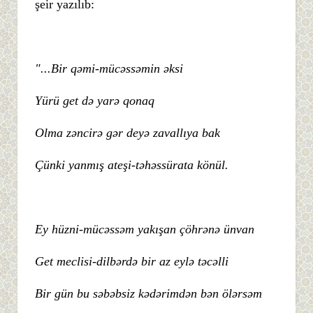
şeir yazılıb:
"...Bir qəmi-mücəssəmin əksi
Yürü get də yarə qonaq
Olma zəncirə gər deyə zavallıya bak
Çünki yanmış ateşi-təhəssürata könül.
Ey hüzni-mücəssəm yakışan çöhrənə ünvan
Get meclisi-dilbərdə bir az eylə təcəlli
Bir gün bu səbəbsiz kədərimdən bən ölərsəm