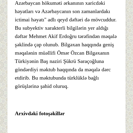
Azərbaycan hökuməti ərkanının xaricdəki
həyatları və Azərbaycanın son zamanlardakı
ictimai həyatı" adlı qeyd dəftəri də mövcuddur.
Bu subyektiv xarakterli bilgilərin yer aldığı
dəftər Mehmet Akif Erdoğru tərəfindən məqalə
şəklində çap olunub. Bilgəxan haqqında geniş
məqalənin müəllifi Ömər Özcan Bilgəxanın
Türkiyənin Baş naziri Şükrü Saraçoğluna
göndərdiyi məktub haqqında da məqalə dərc
etdirib. Bu məktubunda türklüklə bağlı
görüşlərinə şahid oluruq.
Arxivdəki fotoşəkillər