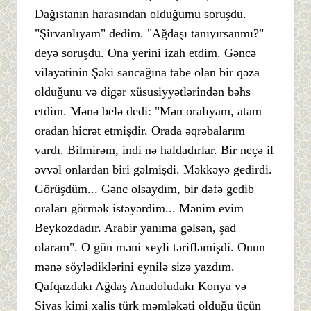
Dağıstanın harasından olduğumu soruşdu.
"Şirvanlıyam" dedim. "Ağdaşı tanıyırsanmı?"
deyə soruşdu. Ona yerini izah etdim. Gəncə
vilayətinin Şəki sancağına tabe olan bir qəza
olduğunu və digər xüsusiyyətlərindən bəhs
etdim. Mənə belə dedi: "Mən oralıyam, atam
oradan hicrət etmişdir. Orada əqrəbalarım
vardı. Bilmirəm, indi nə haldadırlar. Bir neçə il
əvvəl onlardan biri gəlmişdi. Məkkəyə gedirdi.
Görüşdüm... Gənc olsaydım, bir dəfə gedib
oraları görmək istəyərdim... Mənim evim
Beykozdadır. Arabir yanıma gəlsən, şad
olaram". O gün məni xeyli tərifləmişdi. Onun
mənə söylədiklərini eynilə sizə yazdım.
Qafqazdakı Ağdaş Anadoludakı Konya və
Sivas kimi xalis türk məmləkəti olduğu üçün