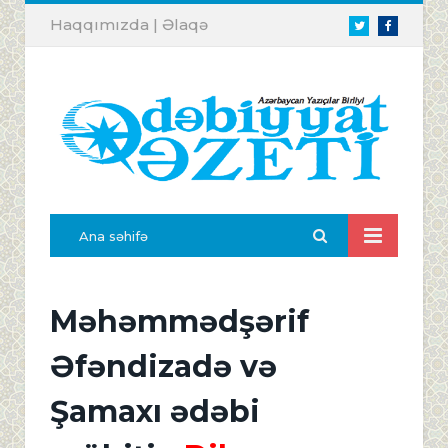
Haqqımızda
|
Əlaqə
Twitter
Facebook
Ana səhifə
Məhəmmədşərif
Əfəndizadə və
Şamaxı ədəbi