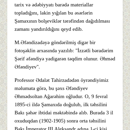
tarix və ədəbiyyatı barədə materiallar
topladığını, lakin yığılan bu əsərlərin
Şamaxının bolşeviklər tərəfindən dağıdılması
zamanı yandırıldığını qeyd edib.
M.Əfəndizadəyə göndərilmiş digər bir
fotoşəklin arxasında yazılıb: "İzzətli bəradərim
Şərif əfəndiyə yadigarən təqdim olunur. Əhməd
Əfəndiyev".
Professor Ədalət Tahirzadədən öyrəndiyimiz
məlumata görə, bu şəxs Əfəndiyev
Əhmədsoltan Ağarəhim oğludur. O, 9 fevral
1895-ci ildə Şamaxıda doğulub, ilk təhsilini
Bakı şəhər ibtidai məktəbində alıb. Burada 3 il
oxuduqdan (1902-1905) sonra orta təhsilini
Bakı İmperator III Aleksandr adına 1-ci kişi