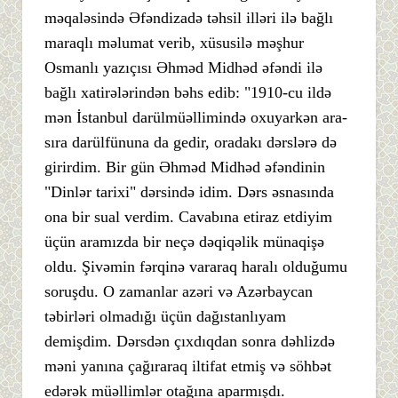
məqaləsində Əfəndizadə təhsil illəri ilə bağlı
maraqlı məlumat verib, xüsusilə məşhur
Osmanlı yazıçısı Əhməd Midhəd əfəndi ilə
bağlı xatirələrindən bəhs edib: "1910-cu ildə
mən İstanbul darülmüəllimində oxuyarkən ara-
sıra darülfünuna da gedir, oradakı dərslərə də
girirdim. Bir gün Əhməd Midhəd əfəndinin
"Dinlər tarixi" dərsində idim. Dərs əsnasında
ona bir sual verdim. Cavabına etiraz etdiyim
üçün aramızda bir neçə dəqiqəlik münaqişə
oldu. Şivəmin fərqinə vararaq haralı olduğumu
soruşdu. O zamanlar azəri və Azərbaycan
təbirləri olmadığı üçün dağıstanlıyam
demişdim. Dərsdən çıxdıqdan sonra dəhlizdə
məni yanına çağıraraq iltifat etmiş və söhbət
edərək müəllimlər otağına aparmışdı.