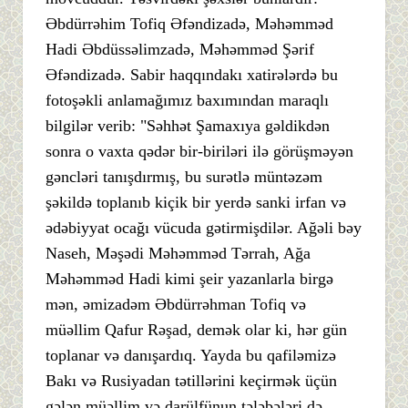
Əbdürrəhim Tofiq Əfəndizadə, Məhəmməd
Hadi Əbdüssəlimzadə, Məhəmməd Şərif
Əfəndizadə. Sabir haqqındakı xatirələrdə bu
fotoşəkli anlamağımız baxımından maraqlı
bilgilər verib: "Səhhət Şamaxıya gəldikdən
sonra o vaxta qədər bir-biriləri ilə görüşməyən
gəncləri tanışdırmış, bu surətlə müntəzəm
şəkildə toplanıb kiçik bir yerdə sanki irfan və
ədəbiyyat ocağı vücuda gətirmişdilər. Ağəli bəy
Naseh, Məşədi Məhəmməd Tərrah, Ağa
Məhəmməd Hadi kimi şeir yazanlarla birgə
mən, əmizadəm Əbdürrəhman Tofiq və
müəllim Qafur Rəşad, demək olar ki, hər gün
toplanar və danışardıq. Yayda bu qafiləmizə
Bakı və Rusiyadan tətillərini keçirmək üçün
gələn müəllim və darülfünun tələbələri də