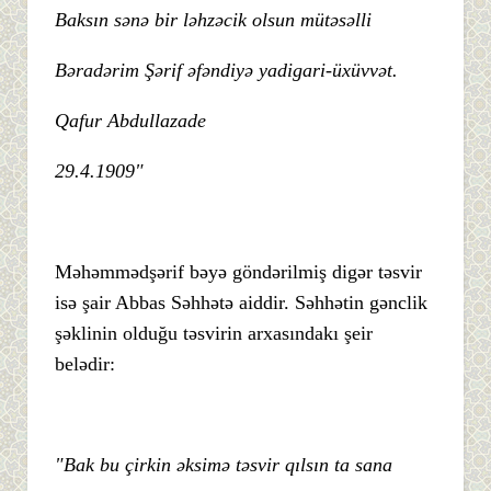
Baksın sənə bir ləhzəcik olsun mütəsəlli
Bəradərim Şərif əfəndiyə yadigari-üxüvvət.
Qafur Abdullazade
29.4.1909"
Məhəmmədşərif bəyə göndərilmiş digər təsvir
isə şair Abbas Səhhətə aiddir. Səhhətin gənclik
şəklinin olduğu təsvirin arxasındakı şeir
belədir:
"Bak bu çirkin əksimə təsvir qılsın ta sana