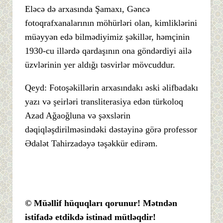
Eləcə də arxasında Şamaxı, Gəncə
fotoqrafxanalarının möhürləri olan, kimliklərini
müəyyən edə bilmədiyimiz şəkillər, həmçinin
1930-cu illərdə qardaşının ona göndərdiyi ailə
üzvlərinin yer aldığı təsvirlər mövcuddur.
Qeyd: Fotoşəkillərin arxasındakı əski əlifbadakı
yazı və şeirləri transliterasiya edən türkoloq
Azad Ağaoğluna və şəxslərin
dəqiqləşdirilməsindəki dəstəyinə görə professor
Ədalət Tahirzadəyə təşəkkür edirəm.
© Müəllif hüquqları qorunur! Mətndən
istifadə etdikdə istinad mütləqdir!