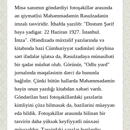
Minə xanımın göndərdiyi fotoşəkillər arasında
ən qiymətlisi Məhəmmədəmin Rəsulzadənin
imzalı təsviridir. İthafda yazılıb: "Dostum Şərif
bəyə yadigar. 22 Haziran 1927. İstanbul.
İmza". Əfəndizadə müxtəlif yazılarında və
kitabında bəzi Cümhuriyyət xadimləri əleyhinə
sərt ifadələr işlətsə də, Rəsulzadəyə münasibəti
bir qədər müsbət olub. Görünür, "Odlu yurd"
jurnalında məqaləsinin dərci də bununla
bağlıdır. Çünki bütün hallarda Məhəmmədəmin
bəyin onun yazdığı kitabdan xəbəri vardı.
Göndərilən bəzi fotoşəkillərdəki şəxslərin
kimliyini çözə bilməsək də, bəzilərini müəyyən
edə bildik. Fotoşəkillər arasında bilinən bir
təsvirin daha yüksək keyfiyyətli nüsxəsi
mövcuddur. Təsvirdəki şəxslər bunlardır: