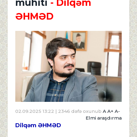
mühiti
- Dilqəm
ƏHMƏD
02.09.2025 13:22
| 2346 dəfə oxunub
A
A+
A-
Elmi araşdırma
Dilqəm ƏHMƏD