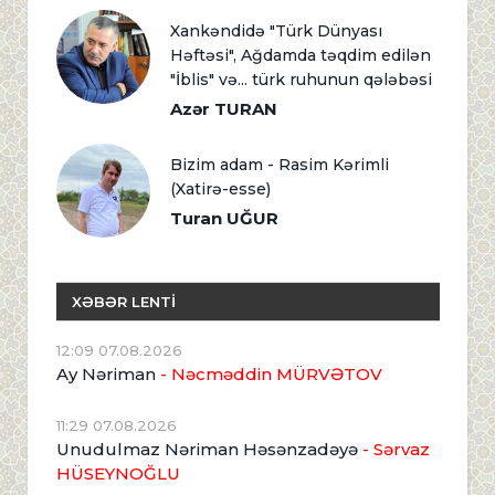
Xankəndidə "Türk Dünyası
Həftəsi", Ağdamda təqdim edilən
"İblis" və... türk ruhunun qələbəsi
Azər TURAN
Bizim adam - Rasim Kərimli
(Xatirə-esse)
Turan UĞUR
XƏBƏR LENTİ
12:09 07.08.2026
Ay Nəriman
- Nəcməddin MÜRVƏTOV
11:29 07.08.2026
Unudulmaz Nəriman Həsənzadəyə
- Sərvaz
HÜSEYNOĞLU