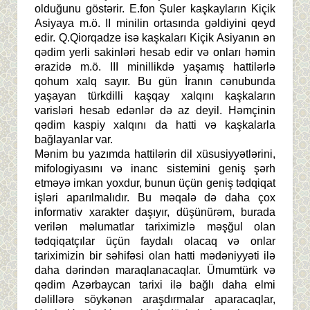
olduğunu göstərir. E.fon Şuler kaşkayların Kiçik
Asiyaya m.ö. II minilin ortasında gəldiyini qeyd
edir. Q.Qiorqadze isə kaşkaları Kiçik Asiyanın ən
qədim yerli sakinləri hesab edir və onları həmin
ərazidə m.ö. III minillikdə yaşamış hattilərlə
qohum xalq sayır. Bu gün İranın cənubunda
yaşayan türkdilli kaşqay xalqını kaşkaların
varisləri hesab edənlər də az deyil. Həmçinin
qədim kaspiy xalqını da hatti və kaşkalarla
bağlayanlar var.
Mənim bu yazımda hattilərin dil xüsusiyyətlərini,
mifologiyasını və inanc sistemini geniş şərh
etməyə imkan yoxdur, bunun üçün geniş tədqiqat
işləri aparılmalıdır. Bu məqalə də daha çox
informativ xarakter daşıyır, düşünürəm, burada
verilən məlumatlar tariximizlə məşğul olan
tədqiqatçılar üçün faydalı olacaq və onlar
tariximizin bir səhifəsi olan hatti mədəniyyəti ilə
daha dərindən maraqlanacaqlar. Ümumtürk və
qədim Azərbaycan tarixi ilə bağlı daha elmi
dəlillərə söykənən araşdırmalar aparacaqlar,