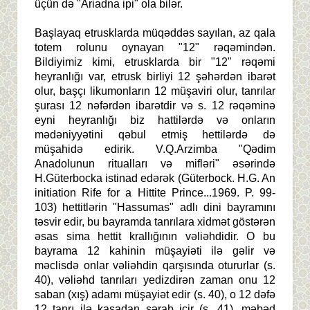
üçün də "Ariadna ipi" ola bilər.
Başlayaq etrusklarda müqəddəs sayılan, az qala
totem rolunu oynayan "12" rəqəmindən.
Bildiyimiz kimi, etrusklarda bir "12" rəqəmi
heyranlığı var, etrusk birliyi 12 şəhərdən ibarət
olur, başçı likumonların 12 müşaviri olur, tanrılar
şurası 12 nəfərdən ibarətdir və s. 12 rəqəminə
eyni heyranlığı biz hattilərdə və onların
mədəniyyətini qəbul etmiş hettilərdə də
müşahidə edirik. V.Q.Arzimba "Qədim
Anadolunun ritualları və mifləri" əsərində
H.Güterbocka istinad edərək (Güterbock. H.G. An
initiation Rife for a Hittite Prince...1969. P. 99-
103) hettitlərin "Hassumas" adlı dini bayramını
təsvir edir, bu bayramda tanrılara xidmət göstərən
əsas sima hettit krallığının vəliəhdidir. O bu
bayrama 12 kahinin müşayiəti ilə gəlir və
məclisdə onlar vəliəhdin qarşısında otururlar (s.
40), vəliəhd tanrıları yedizdirən zaman onu 12
saban (xış) adamı müşayiət edir (s. 40), o 12 dəfə
12 tanrı ilə kasadan şərab içir (s. 41), məbəd