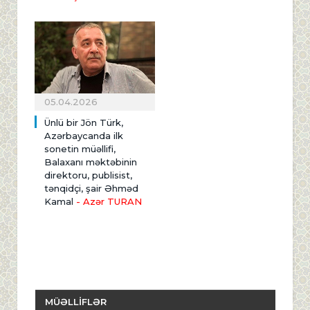
05.04.2026
Ünlü bir Jön Türk,
Azərbaycanda ilk
sonetin müəllifi,
Balaxanı məktəbinin
direktoru, publisist,
tənqidçi, şair Əhməd
Kamal
- Azər TURAN
MÜƏLLİFLƏR