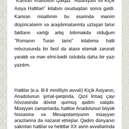
"Kamran İmanovun Qafqaz
Albaniyası və Kiçik
Asiya Hattiləri" kitabını oxuduqdan sonra gəldi.
Kamran müəllimin bu əsərində mənim
düşüncələrim və araşdırmalarımla uzlaşan tarixi
faktların varlığı artıq bitirməkdə olduğum
"Romanın
Turan tarixi" kitabıma hatti
mövzusunda bir fəsil də əlavə eləmək
zərurəti
yaratdı və mən elmi-bədii üslubda daha bir yazı
yazdım.
Hattilər (e.ə. III-II minilliyin əvvəli) Kiçik Asiyanın,
Anadolunun şimal-şərqində, Qızıl İrmaq çayı
hövzəsində dövlət qurmuş qədim xalqdır.
Müəyyən zamanlarda, hattilər Anadolunun böyük
hissəsinə və Mesapotamiyanın müəyyən
ərazilərinə də nəzarət etmişlər. Qədim dünyanın
sakinləri hattilər və hettitlər XX əsrin əvvəllərində