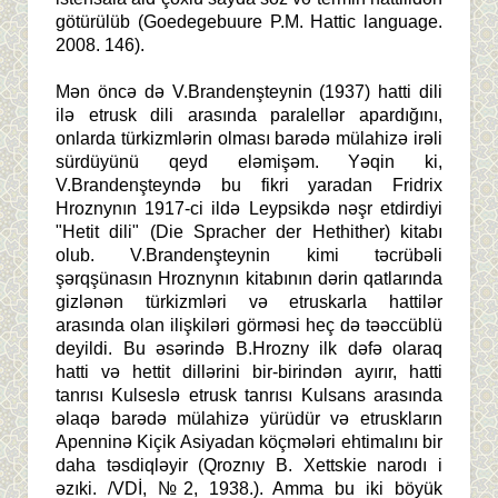
götürülüb (Goedegebuure P.M. Hattic language.
2008. 146).
Mən öncə də V.Brandenşteynin (1937) hatti dili
ilə etrusk dili arasında paralellər apardığını,
onlarda türkizmlərin olması barədə mülahizə irəli
sürdüyünü qeyd eləmişəm. Yəqin ki,
V.Brandenşteyndə bu fikri yaradan Fridrix
Hroznynın 1917-ci ildə Leypsikdə nəşr etdirdiyi
"Hetit dili" (Die Spracher der Hethither) kitabı
olub. V.Brandenşteynin kimi təcrübəli
şərqşünasın Hroznynın kitabının dərin qatlarında
gizlənən türkizmləri və etruskarla hattilər
arasında olan ilişkiləri görməsi heç də təəccüblü
deyildi. Bu əsərində B.Hrozny ilk dəfə olaraq
hatti və hettit dillərini bir-birindən ayırır, hatti
tanrısı Kulseslə etrusk tanrısı Kulsans arasında
əlaqə barədə mülahizə yürüdür və etruskların
Apenninə Kiçik Asiyadan köçmələri ehtimalını bir
daha təsdiqləyir (Qroznıy B. Xettskie narodı i
əzıki. /VDİ, №2, 1938.). Amma bu iki böyük