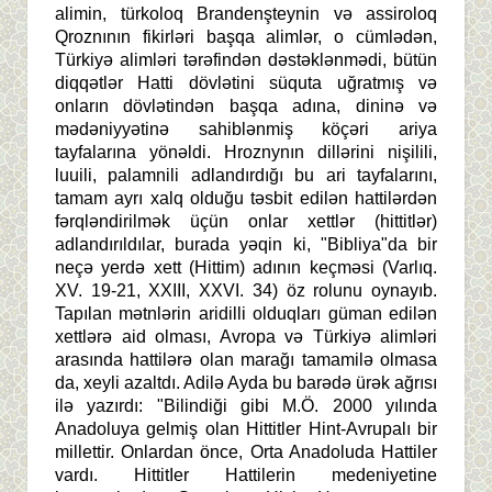
alimin, türkoloq Brandenşteynin və assiroloq
Qroznının fikirləri başqa alimlər, o cümlədən,
Türkiyə alimləri tərəfindən dəstəklənmədi, bütün
diqqətlər Hatti dövlətini süquta uğratmış və
onların dövlətindən başqa adına, dininə və
mədəniyyətinə sahiblənmiş köçəri ariya
tayfalarına yönəldi. Hroznynın dillərini nişilili,
luuili, palamnili adlandırdığı bu ari tayfalarını,
tamam ayrı xalq olduğu təsbit edilən hattilərdən
fərqləndirilmək üçün onlar xettlər (hittitlər)
adlandırıldılar, burada yəqin ki, "Bibliya"da bir
neçə yerdə xett (Hittim) adının keçməsi (Varlıq.
XV. 19-21, XXIII, XXVI. 34) öz rolunu oynayıb.
Tapılan mətnlərin aridilli olduqları güman edilən
xettlərə aid olması, Avropa və Türkiyə alimləri
arasında hattilərə olan marağı tamamilə olmasa
da, xeyli azaltdı. Adilə Ayda bu barədə ürək ağrısı
ilə yazırdı: "Bilindiği gibi M.Ö. 2000 yılında
Anadoluya gelmiş olan Hittitler Hint-Avrupalı bir
millettir. Onlardan önce, Orta Anadoluda Hattiler
vardı. HittitIer Hattilerin medeniyetine