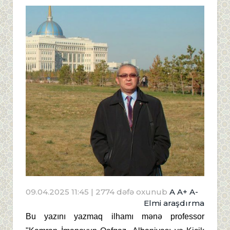
09.04.2025 11:45
| 2774 dəfə oxunub
A
A+
A-
Elmi araşdırma
Bu yazını yazmaq ilhamı mənə professor