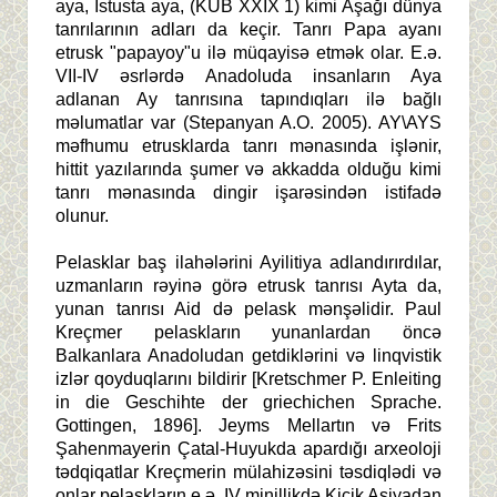
aya, İstusta aya, (KUB XXIX 1) kimi Aşağı dünya
tanrılarının adları da keçir. Tanrı Papa ayanı
etrusk "papayoy"u ilə müqayisə etmək olar. E.ə.
VII-IV əsrlərdə Anadoluda insanların Aya
adlanan Ay tanrısına tapındıqları ilə bağlı
məlumatlar var (Stepanyan A.O. 2005). AY\AYS
məfhumu etrusklarda tanrı mənasında işlənir,
hittit yazılarında şumer və akkadda olduğu kimi
tanrı mənasında dingir işarəsindən istifadə
olunur.
Pelasklar baş ilahələrini Ayilitiya adlandırırdılar,
uzmanların rəyinə görə etrusk tanrısı Ayta da,
yunan tanrısı Aid də pelask mənşəlidir. Paul
Kreçmer pelaskların yunanlardan öncə
Balkanlara Anadoludan getdiklərini və linqvistik
izlər qoyduqlarını bildirir [Kretschmer P. Enleiting
in die Geschihte der griechichen Sprache.
Gottingen, 1896]. Jeyms Mellartın və Frits
Şahenmayerin Çatal-Huyukda apardığı arxeoloji
tədqiqatlar Kreçmerin mülahizəsini təsdiqlədi və
onlar pelaskların e.ə. IV minillikdə Kiçik Asiyadan