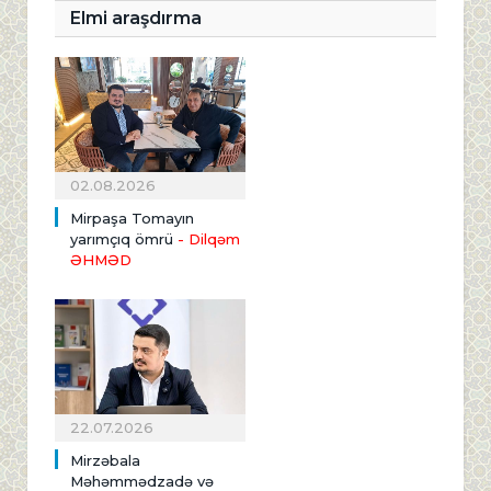
Elmi araşdırma
02.08.2026
Mirpaşa Tomayın
yarımçıq ömrü
- Dilqəm
ƏHMƏD
22.07.2026
Mirzəbala
Məhəmmədzadə və