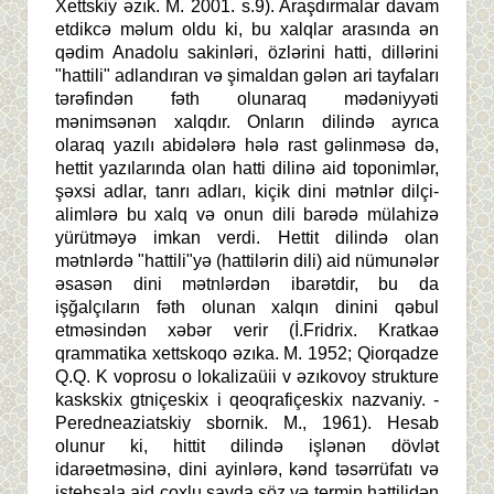
Xettskiy əzık. M. 2001. s.9). Araşdırmalar davam
etdikcə məlum oldu ki, bu xalqlar arasında ən
qədim Anadolu sakinləri, özlərini hatti, dillərini
"hattili" adlandıran və şimaldan gələn ari tayfaları
tərəfindən fəth olunaraq mədəniyyəti
mənimsənən xalqdır. Onların dilində ayrıca
olaraq yazılı abidələrə hələ rast gəlinməsə də,
hettit yazılarında olan hatti dilinə aid toponimlər,
şəxsi adlar, tanrı adları, kiçik dini mətnlər dilçi-
alimlərə bu xalq və onun dili barədə mülahizə
yürütməyə imkan verdi. Hettit dilində olan
mətnlərdə "hattili"yə (hattilərin dili) aid nümunələr
əsasən dini mətnlərdən ibarətdir, bu da
işğalçıların fəth olunan xalqın dinini qəbul
etməsindən xəbər verir (İ.Fridrix. Kratkaə
qrammatika xettskoqo əzıka. M. 1952; Qiorqadze
Q.Q. K voprosu o lokalizaüii v əzıkovoy strukture
kaskskix gtniçeskix i qeoqrafiçeskix nazvaniy. -
Peredneaziatskiy sbornik. M., 1961). Hesab
olunur ki, hittit dilində işlənən dövlət
idarəetməsinə, dini ayinlərə, kənd təsərrüfatı və
istehsala aid çoxlu sayda söz və termin hattilidən