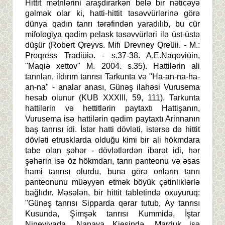
Hittit mətnlərini araşdırarkən belə bir nəticəyə
gəlmək olar ki, hatti-hittit təsəvvürlərinə görə
dünya qadın tanrı tərəfindən yaradılıb, bu cür
mifologiya qədim pelask təsəvvürləri ilə üst-üstə
düşür (Robert Qreyvs. Mifı Drevney Qreüii. - M.:
Proqress Tradiüiə. - s.37-38. A.E.Naqoviüin,
"Maqiə xettov" M. 2004. s.35). Hattilərin ali
tanrıları, ildırım tanrısı Tarkunta və "Ha-an-na-ha-
an-na" - analar anası, Günəş ilahəsi Vurusema
hesab olunur (KUB XXXIII, 59, 111). Tarkunta
hattilərin və hettitlərin paytaxtı Hattişanın,
Vurusema isə hattilərin qədim paytaxtı Arinnanın
baş tanrısı idi. İstər hatti dövləti, istərsə də hittit
dövləti etrusklarda olduğu kimi bir ali hökmdara
tabe olan şəhər - dövlətlərdən ibarət idi, hər
şəhərin isə öz hökmdarı, tanrı panteonu və əsas
hami tanrısı olurdu, buna görə onların tanrı
panteonunu müəyyən etmək böyük çətinliklərlə
bağlıdır. Məsələn, bir hittit tabletində oxuyuruq:
"Günəş tanrısı Sipparda qərar tutub, Ay tanrısı
Kusunda, Şimşək tanrısı Kummidə, İştar
Nineviyada, Nanaya Kiesində, Marduk isə