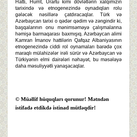
Hatti, Hurrit, Urartu kimi dövlətlərin xalqımızın
tarixində və etnogenezində oynadıqları rolu
gələcək nəsillərə çatdıracaqlar. Türk və
Azərbaycan tarixi o qədər qədim və zəngindir ki,
başqalarının onu mənimsəməyə çalışmalarına
həmişə barmaqarası baxmışıq. Azərbaycan alimi
Kamran İmanov hattilərin Qafqaz Albaniyasının
etnogenezində ciddi rol oynamaları barədə çox
maraqlı mülahizələr irəli sürür və Azərbaycan və
Türkiyənin elmi dairələri nəhayət, bu məsələyə
daha məsuliyyətli yanaşacaqlar.
© Müəllif hüquqları qorunur! Mətndən
istifadə etdikdə istinad mütləqdir!