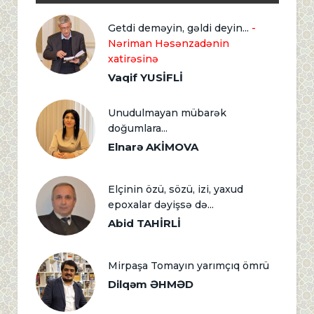
Getdi deməyin, gəldi deyin...
-
Nəriman Həsənzadənin
xatirəsinə
Vaqif YUSİFLİ
Unudulmayan mübarək
doğumlara...
Elnarə AKİMOVA
Elçinin özü, sözü, izi, yaxud
epoxalar dəyişsə də...
Abid TAHİRLİ
Mirpaşa Tomayın yarımçıq ömrü
Dilqəm ƏHMƏD