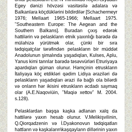
Egey dənizi hövzəsi vasitəsilə adalara və
Balkanlara köçdüklərini bildirdilər [Schachermeyr
1976; Mellaart 1965-1966; Mellaart 1975.
"Southeastern Europe: The Aegean and the
Southern Balkans]. Buradan çıxış edərək
hattilərin və pelaskların etnik yaxınlığı barədə də
mülahizə yürütmək olar, çünki bir sıra
tədqiqatçılar tərəfindən pelaskların bir müddət
Anadolunun şimalında yaşadıqları, Kulses, Aplu,
Yanus kimi tanrılar barədə təsəvvürləri Etruriyaya
apardıqları güman olunur. Həmçinin etruskların
İtaliyaya köç etdikləri qədim Lidiya əraziləri də
pelaskların yaşadıqları ərazi ilə bağlı ola bilərdi
və onların hər ikisini etruskların əcdadı saymaq
olar (A.E.Naqoviüin, "Maqiə xettov" M. 2004.
s.128).
Pelasklardan başqa kaşka adlanan xalq da
hattilərə yaxın hesab olunur. V.Melikiş
vilinin,
Q.Qiorqadzenin və İ.Dyakonovun tədqiqatları
hattların və kaşkaların\kaşqayların dillərinin yaxın