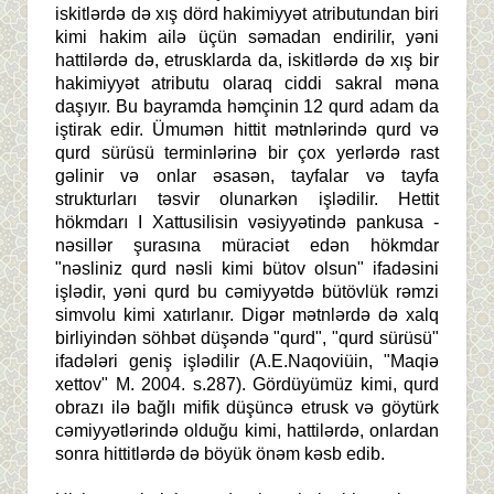
iskitlərdə də xış dörd hakimiyyət atributundan biri
kimi hakim ailə üçün səmadan endirilir, yəni
hattilərdə də, etrusklarda da, iskitlərdə də xış bir
hakimiyyət atributu olaraq ciddi sakral məna
daşıyır. Bu bayramda həmçinin 12 qurd adam da
iştirak edir. Ümumən hittit mətnlərində qurd və
qurd sürüsü terminlərinə bir çox yerlərdə rast
gəlinir və onlar əsasən, tayfalar və tayfa
strukturları təsvir olunarkən işlədilir. Hettit
hökmdarı I Xattusilisin vəsiyyətində pankusa -
nəsillər şurasına müraciət edən hökmdar
"nəsliniz qurd nəsli kimi bütov olsun" ifadəsini
işlədir, yəni qurd bu cəmiyyətdə bütövlük rəmzi
simvolu kimi xatırlanır. Digər mətnlərdə də xalq
birliyindən söhbət düşəndə "qurd", "qurd sürüsü"
ifadələri geniş işlədilir (A.E.Naqoviüin, "Maqiə
xettov" M. 2004. s.287). Gördüyümüz kimi, qurd
obrazı ilə bağlı mifik düşüncə etrusk və göytürk
cəmiyyətlərində olduğu kimi, hattilərdə, onlardan
sonra hittitlərdə də böyük önəm kəsb edib.