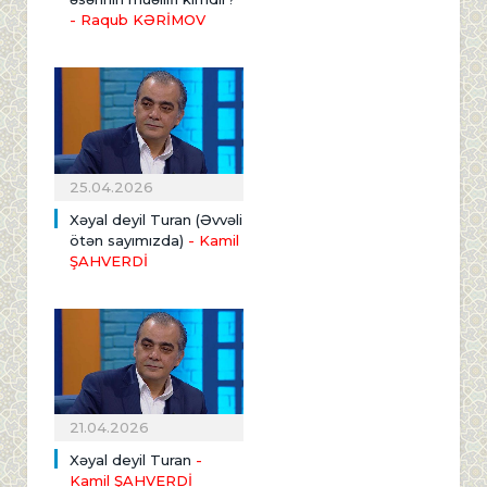
- Raqub KƏRİMOV
25.04.2026
Xəyal deyil Turan (Əvvəli
ötən sayımızda)
- Kamil
ŞAHVERDİ
21.04.2026
Xəyal deyil Turan
-
Kamil ŞAHVERDİ