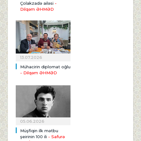
Çolakzadə ailəsi
-
Dilqəm ƏHMƏD
13.07.2026
Mühacirin diplomat oğlu
- Dilqəm ƏHMƏD
05.06.2026
Müşfiqin ilk mətbu
şeirinin 100 ili
- Safurə