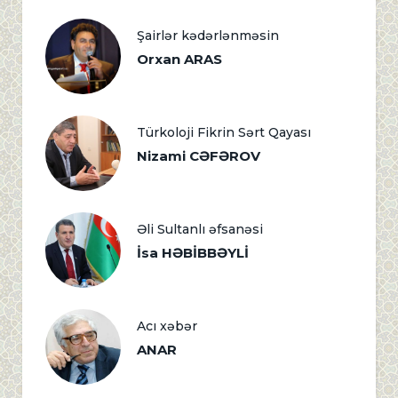
Şairlər kədərlənməsin
Orxan ARAS
Türkoloji Fikrin Sərt Qayası
Nizami CƏFƏROV
Əli Sultanlı əfsanəsi
İsa HƏBİBBƏYLİ
Acı xəbər
ANAR