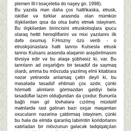
plemen III-I tısəçeletiə do naşey grı. 1998).
Bu yazıda mən daha çox hatti\kaska, etrusk,
iskitlər və türklər arasında olan mümkün
ilişkilərdən qısa da olsa bəhs etmək istəyirəm.
Bu ilişkilərdən birincisini etruskoloqlara ipucu
olaraq hettit heroqliflərini və mixi yazılarını ilk
dəfə oxumuş F.Hrozny özü verib - o
etruskşünaslara hatti tanrısı Kulseslə etrusk
tanrısı Kulsans arasında əlaqənin araşdırılmasını
tövsiyə edir və bu əlaqə şübhəsiz ki, var. Bu
tanrıların ad oxşarlığını bir təsadüf də saymaq
olardı, amma bu mövzuda yazılmış elmi kitablara
nəzər yetirəndə anlamaq çətin deyil ki, bu
məsələdə təsadüf ehtimalı çox azdır, çünki
hörmətli alimlərin görməzdən gəldiyi belə
təsadüflər lazım olduğundan da çoxdur. Bununla
bağlı mən gil lövhələrə cızılmış müxtəlif
mətnlərdə rast gəlinən bəzi oxşar məqamları
oxucuların nəzərinə çatdırmaq istəyirəm, çünki
bu hələ də elmdə qaranlıq labirintin koridorlarını
xatırladan bir mövzunun gələcək tədqiqatçıları