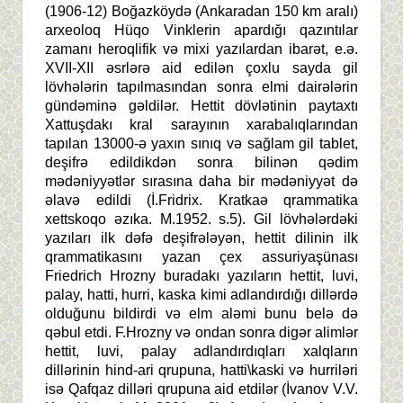
(1906-12) Boğazköydə (Ankaradan 150 km aralı)
arxeoloq Hüqo Vinklerin apardığı qazıntılar
zamanı heroqlifik və mixi yazılardan ibarət, e.ə.
XVII-XII əsrlərə aid edilən çoxlu sayda gil
lövhələrin tapılmasından sonra elmi dairələrin
gündəminə gəldilər. Hettit dövlətinin paytaxtı
Xattuşdakı kral sarayının xarabalıqlarından
tapılan 13000-ə yaxın sınıq və sağlam gil tablet,
deşifrə edildikdən sonra bilinən qədim
mədəniyyətlər sırasına daha bir mədəniyyət də
əlavə edildi (İ.Fridrix. Kratkaə qrammatika
xettskoqo əzıka. M.1952. s.5). Gil lövhələrdəki
yazıları ilk dəfə deşifrələyən, hettit dilinin ilk
qrammatikasını yazan çex assuriyaşünası
Friedrich Hrozny buradakı yazıların hettit, luvi,
palay, hatti, hurri, kaska kimi adlandırdığı dillərdə
olduğunu bildirdi və elm aləmi bunu belə də
qəbul etdi. F.Hrozny və ondan sonra digər alimlər
hettit, luvi, palay adlandırdıqları xalqların
dillərinin hind-ari qrupuna, hatti\kaski və hurriləri
isə Qafqaz dilləri qrupuna aid etdilər (İvanov V.V.