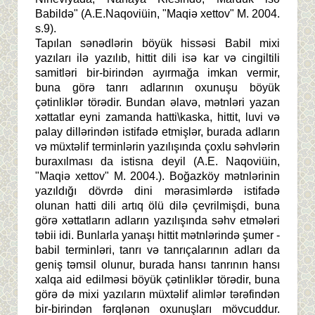
Babildə" (A.E.Naqoviüin, "Maqiə xettov" M. 2004.
s.9).
Tapılan sənədlərin böyük hissəsi Babil mixi
yazıları ilə yazılıb, hittit dili isə kar və cingiltili
samitləri bir-birindən ayırmağa imkan vermir,
buna görə tanrı adlarının oxunuşu böyük
çətinliklər törədir. Bundan əlavə, mətnləri yazan
xəttatlar eyni zamanda hatti\kaska, hittit, luvi və
palay dillərindən istifadə etmişlər, burada adların
və müxtəlif terminlərin yazılışında çoxlu səhvlərin
buraxılması da istisna deyil (A.E. Naqoviüin,
"Maqiə xettov" M. 2004.). Boğazköy mətnlərinin
yazıldığı dövrdə dini mərasimlərdə istifadə
olunan hatti dili artıq ölü dilə çevrilmişdi, buna
görə xəttatların adların yazılışında səhv etmələri
təbii idi. Bunlarla yanaşı hittit mətnlərində şumer -
babil terminləri, tanrı və tanrıçalarının adları da
geniş təmsil olunur, burada hansı tanrının hansı
xalqa aid edilməsi böyük çətinliklər törədir, buna
görə də mixi yazıların müxtəlif alimlər tərəfindən
bir-birindən fərqlənən oxunuşları mövcuddur.