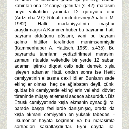
kahinləri ona 12 cariyə gətirirlər (s. 42), mərasim
boyu vəliəhdin yanında 12 qoruyucu olur
(Ardzimba V.Q. Ritualı i mifı drevney Anatolii. M.
1982). Hatti mədəniyyətinin məşhur
araşdırmaçısı A.Kammenhuber bu bayramın hatti
bayramı olduğunu göstərir, yəni bu bayram
gəlmə hittitlər tərəfindən mənimsənmişdir
(Kammenhuber A. Hattisch. 1969, s.435). Bu
bayramda tanrıların yedizdirilməsi mərasimi
zamanı, ritualda vəliəhdlə bir yerdə 12 saban
adamın iştirakı diqqət cəlb edir, demək, xışla
işləyən adamlar Hatti, ondan sonra isə Hettit
cəmiyyətinin elitasına daxil idilər. Bunların sadə
əkinçilər olması heç də ağlabatan deyil, çünki
quldar bir cəmiyyətdə əkinçilərin vəliəhdi dövlət
törənində müşayiət etməsi sadəcə absurddur. Biz
Etrusk cəmiyyətində xışla əkmənin oynadığı rol
barədə başqa fəsillərdə danışmışıq, orada da
xışla əkməni cəmiyyətin ən yüksək təbəqəsi -
likumonlar həyata keçirirlər və bu mərasimlə
sərhədləri sakrallaşdırırlar. Eyni qayda ilə,