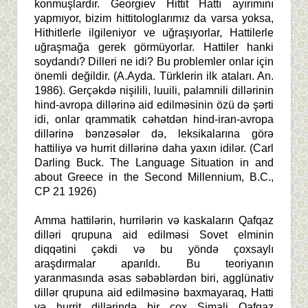
konmuşlardır. Georgiev Hittit Hattı ayırımını
yapmıyor, bizim hittitologlarımız da varsa yoksa,
Hithitlerle ilgileniyor ve uğraşıyorlar, Hattilerle
uğraşmağa gerek görmüyorlar. Hattiler hanki
soydandı? Dilleri ne idi? Bu problemler onlar için
önemli değildir. (A.Ayda. Türklerin ilk ataları. An.
1986). Gerçəkdə nişilili, luuili, palamnili dillərinin
hind-avropa dillərinə aid edilməsinin özü də şərti
idi, onlar qrammatik cəhətdən hind-iran-avropa
dillərinə bənzəsələr də, leksikalarına görə
hattiliyə və hurrit dillərinə daha yaxın idilər. (Carl
Darling Buck. The Language Situation in and
about Greece in the Second Millennium, B.C.,
CP 21 1926)
Amma hattilərin, hurrilərin və kaskaların Qafqaz
dilləri qrupuna aid edilməsi Sovet elminin
diqqətini çəkdi və bu yöndə çoxsaylı
araşdırmalar aparıldı. Bu teoriyanın
yaranmasında əsas səbəblərdən biri, agglünativ
dillər qrupuna aid edilməsinə baxmayaraq, Hatti
və hurrit dillərində bir çox Şimali Qafqaz