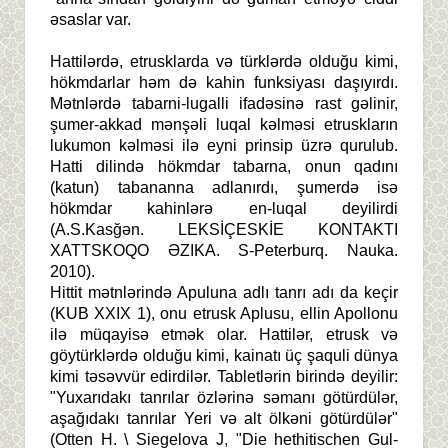
əsaslar var.
Hattilərdə, etrusklarda və türklərdə olduğu kimi,
hökmdarlar həm də kahin funksiyası daşıyırdı.
Mətnlərdə tabarni-lugalli ifadəsinə rast gəlinir,
şumer-akkad mənşəli luqal kəlməsi etruskların
lukumon kəlməsi ilə eyni prinsip üzrə qurulub.
Hatti dilində hökmdar tabarna, onun qadını
(katun) tabananna adlanırdı, şumerdə isə
hökmdar kahinlərə en-luqal deyilirdi
(A.S.Kasğən. LEKSİÇESKİE KONTAKTI
XATTSKOQO ƏZIKA. S-Peterburq. Nauka.
2010).
Hittit mətnlərində Apuluna adlı tanrı adı da keçir
(KUB XXIX 1), onu etrusk Aplusu, ellin Apollonu
ilə müqayisə etmək olar. Hattilər, etrusk və
göytürklərdə olduğu kimi, kainatı üç şaquli dünya
kimi təsəvvür edirdilər. Tabletlərin birində deyilir:
"Yuxarıdakı tanrılar özlərinə səmanı götürdülər,
aşağıdakı tanrılar Yeri və alt ölkəni götürdülər"
(Otten H. \ Siegelova J, "Die hethitischen Gul-