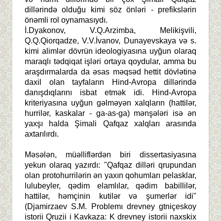
dillərində olduğu kimi söz önləri - prefikslərin
önəmli rol oynamasıydı.
İ.Dyakonov, V.Q.Arzimba, Melikişvili,
Q.Q.Qiorqadze, V.V.İvanov, Dunayevskaya və s.
kimi alimlər dövrün ideologiyasına uyğun olaraq
maraqlı tədqiqat işləri ortaya qoydular, amma bu
araşdırmalarda da əsas məqsəd hettit dövlətinə
daxil olan tayfaların Hind-Avropa dillərində
danışdıqlarını isbat etmək idi. Hind-Avropa
kriteriyasına uyğun gəlməyən xalqların (hattilər,
hurrilər, kaskalar - ga-as-ga) mənşələri isə ən
yaxşı halda Şimali Qafqaz xalqları arasında
axtarılırdı.
Məsələn, müəlliflərdən biri dissertasiyasına
yekun olaraq yazırdı: "Qafqaz dilləri qrupundan
olan protohurrilərin ən yaxın qohumları pelasklar,
lulubeyler, qədim elamlılar, qədim babillilər,
hattilər, həmçinin kutilər və şumerlər idi"
(Djamirzaev S.M. Problemı drevney gtniçeskoy
istorii Qruzii i Kavkaza: K drevney istorii naxskix