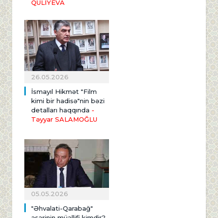
QULİYEVA
26.05.2026
İsmayıl Hikmət "Film
kimi bir hadisə"nin bəzi
detalları haqqında
-
Təyyar SALAMOĞLU
05.05.2026
"Əhvalati-Qarabağ"
əsərinin müəllifi kimdir?