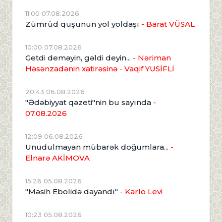
11:00 07.08.2026
Zümrüd quşunun yol yoldaşı
- Barat VÜSAL
10:00 07.08.2026
Getdi deməyin, gəldi deyin...
- Nəriman
Həsənzadənin xatirəsinə
- Vaqif YUSİFLİ
20:43 06.08.2026
"Ədəbiyyat qəzeti"nin bu sayında
-
07.08.2026
12:09 06.08.2026
Unudulmayan mübarək doğumlara...
-
Elnarə AKİMOVA
15:26 05.08.2026
"Məsih Ebolidə dayandı"
- Karlo Levi
10:23 05.08.2026