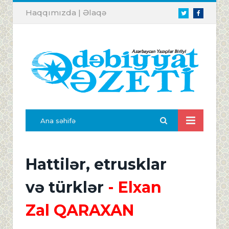
Haqqımızda
|
Əlaqə
Twitter
Facebook
Ana səhifə
Hattilər, etrusklar
və türklər
- Elxan
Zal QARAXAN