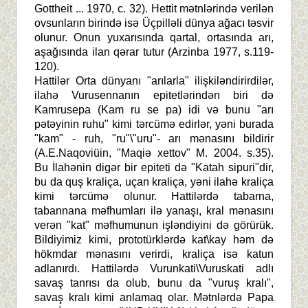
Gottheit ... 1970, c. 32). Hettit mətnlərində verilən
ovsunların birində isə Üçpilləli dünya ağacı təsvir
olunur. Onun yuxarısında qartal, ortasında arı,
aşağısında ilan qərar tutur (Arzinba 1977, s.119-
120).
Hattilər Orta dünyanı "arılarla" ilişkiləndirirdilər,
ilahə Vurusennanın epitetlərindən biri də
Kamrusepa (Kam ru se pa) idi və bunu "arı
pətəyinin ruhu" kimi tərcümə edirlər, yəni burada
"kam" - ruh, "ru"\"uru"- arı mənasını bildirir
(A.E.Naqoviüin, "Maqiə xettov" M. 2004. s.35).
Bu İlahənin digər bir epiteti də "Katah sipuri"dir,
bu da quş kraliça, uçan kraliça, yəni ilahə kraliça
kimi tərcümə olunur. Hattilərdə tabarna,
tabannana məfhumları ilə yanaşı, kral mənasını
verən "kat" məfhumunun işləndiyini də görürük.
Bildiyimiz kimi, prototürklərdə kat\kay həm də
hökmdar mənasını verirdi, kraliça isə katun
adlanırdı. Hattilərdə Vurunkati\Vuruskati adlı
savaş tanrısı da olub, bunu da "vuruş kralı",
savaş kralı kimi anlamaq olar. Mətnlərdə Papa