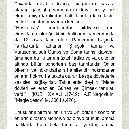
Yuxarıda qeyd etdiyimiz məqamları nəzərə
alaraq, qarışıqlıq yaranmasın deyə, biz yalnız
elmi camiyə tərəfindən hatti tanrıları kimi təsbit
edilmiş tanrıları nəzərdən keçiririk.
"Hassumas" törənlərindən bildiyimiz kimi
etrusklarda olduğu kimi, hattilərin panteonunda
da 12 əsas tanrı olub. Panteonun başında
Tar\Tarkunta adlanan Şimşək tanrısı və
Vurusenna adlı Günəş və Səma tanrısı dayanır,
ümumən bu iki tanrı müxtəlif adlar və ya epitetlər
altında bütün şəhərlərin baş tanrılarıdır. Onlar
ölkənin və hökmdarların hamiləridir, hökmdarlar
onların hökmü ilə taxtda oturur, başqa dövlətlərlə
sazişlər bağlayırlar. Tabletlərdə deyilir: "Mənə
dövləti və əraziləri Günəş və Şimşək tanrıları
verdi" (KUB XXIX,1,I,17-19; A.E.Naqoviüin,
"Maqiə xettov" M. 2004 s.426).
Etruskların ali tanrıları Tin və Uni adlanır, sonralar
onların sırasına Menerva da əlavə olunub, amma
hattilərdə hələ belə triumfirat yoxdur, amma