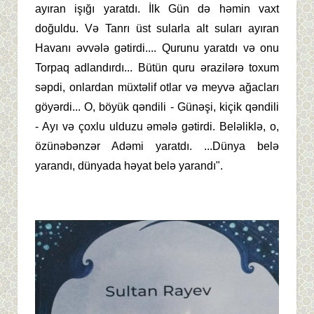
ayıran işığı yaratdı. İlk Gün də həmin vaxt
doğuldu. Və Tanrı üst sularla alt suları ayıran
Havanı əvvələ gətirdi.... Qurunu yaratdı və onu
Torpaq adlandırdı... Bütün quru ərazilərə toxum
səpdi, onlardan müxtəlif otlar və meyvə ağacları
göyərdi... O, böyük qəndili - Günəşi, kiçik qəndili
- Ayı və çoxlu ulduzu əmələ gətirdi. Beləliklə, o,
özünəbənzər Adəmi yaratdı. ...Dünya belə
yarandı, dünyada həyat belə yarandı".