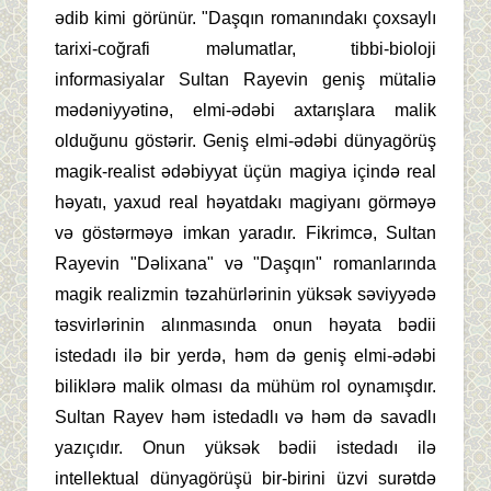
ədib kimi görünür. "Daşqın romanındakı çoxsaylı
tarixi-coğrafi məlumatlar, tibbi-bioloji
informasiyalar Sultan Rayevin geniş mütaliə
mədəniyyətinə, elmi-ədəbi axtarışlara malik
olduğunu göstərir. Geniş elmi-ədəbi dünyagörüş
magik-realist ədəbiyyat üçün magiya içində real
həyatı, yaxud real həyatdakı magiyanı görməyə
və göstərməyə imkan yaradır. Fikrimcə, Sultan
Rayevin "Dəlixana" və "Daşqın" romanlarında
magik realizmin təzahürlərinin yüksək səviyyədə
təsvirlərinin alınmasında onun həyata bədii
istedadı ilə bir yerdə, həm də geniş elmi-ədəbi
biliklərə malik olması da mühüm rol oynamışdır.
Sultan Rayev həm istedadlı və həm də savadlı
yazıçıdır. Onun yüksək bədii istedadı ilə
intellektual dünyagörüşü bir-birini üzvi surətdə