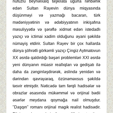
nüfuzlu beynəlxalq təşkilata uğurla rəhbərlik
edən Sultan Rayevin dünya miqyasında
düşünməyi və yazmağı bacaran, türk
mədəniyyətinin və ədəbiyyatının inkişafına
məsuliyyətlə və şərəflə xidmət edən istedadlı
yazıçı və ictimai xadim olduğunu əyani şəkildə
nümayiş etdirir. Sultan Rayev bir çox hallarda
dünya şöhrətli görkəmli yazıçı Çingiz Aytmatovun
XX əsrdə qaldırdığı bəşəri problemləri XXI əsrdə
yeni dünyanın müasir reallıqları və gedişatı ilə
daha da zənginləşdirərək, əslində yenidən və
dərindən qavrayaraq, özünəməxsus şəkildə
təsvir etmişdir. Nəticədə tam fərqli hadisələr və
obrazlar əsasında mükəmməl və orijinal bədii
əsərlər meydana qoymağa nail olmuşdur.
"Daşqın" romanı orijinal magik realist hadisədir.