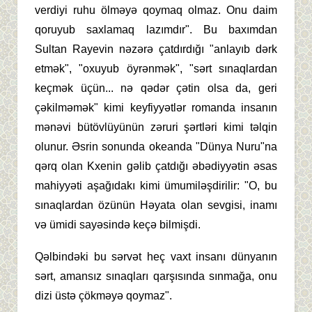
verdiyi ruhu ölməyə qoymaq olmaz. Onu daim
qoruyub saxlamaq lazımdır". Bu baxımdan
Sultan Rayevin nəzərə çatdırdığı "anlayıb dərk
etmək", "oxuyub öyrənmək", "sərt sınaqlardan
keçmək üçün... nə qədər çətin olsa da, geri
çəkilməmək" kimi keyfiyyətlər romanda insanın
mənəvi bütövlüyünün zəruri şərtləri kimi təlqin
olunur. Əsrin sonunda okeanda "Dünya Nuru"na
qərq olan Kxenin gəlib çatdığı əbədiyyətin əsas
mahiyyəti aşağıdakı kimi ümumiləşdirilir: "O, bu
sınaqlardan özünün Həyata olan sevgisi, inamı
və ümidi sayəsində keçə bilmişdi.
Qəlbindəki bu sərvət heç vaxt insanı dünyanın
sərt, amansız sınaqları qarşısında sınmağa, onu
dizi üstə çökməyə qoymaz".