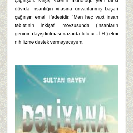
çağırışdır. Keşiş Kxenin monoloqu yeni tarixi
dövrdə insanlığın xilasına ünvanlanmış bəşəri
çağırışın əməli ifadəsidir. "Mən heç vaxt insan
təbiətinin inkişafı mövzusunda (insanların
geninin dəyişdirilməsi nəzərdə tutulur - İ.H.) elmi
nihilizmə dəstək verməyəcəyəm.