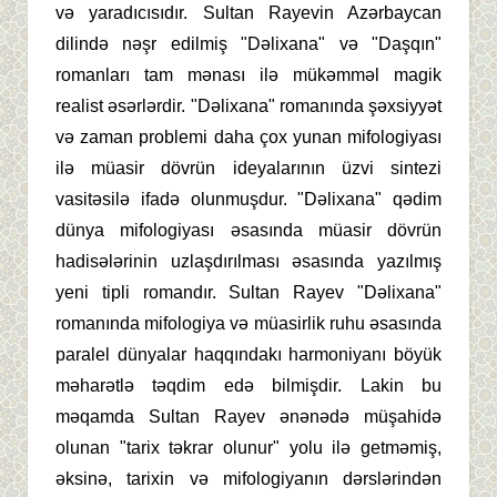
və yaradıcısıdır. Sultan Rayevin Azərbaycan
dilində nəşr edilmiş "Dəlixana" və "Daşqın"
romanları tam mənası ilə mükəmməl magik
realist əsərlərdir. "Dəlixana" romanında şəxsiyyət
və zaman problemi daha çox yunan mifologiyası
ilə müasir dövrün ideyalarının üzvi sintezi
vasitəsilə ifadə olunmuşdur. "Dəlixana" qədim
dünya mifologiyası əsasında müasir dövrün
hadisələrinin uzlaşdırılması əsasında yazılmış
yeni tipli romandır. Sultan Rayev "Dəlixana"
romanında mifologiya və müasirlik ruhu əsasında
paralel dünyalar haqqındakı harmoniyanı böyük
məharətlə təqdim edə bilmişdir. Lakin bu
məqamda Sultan Rayev ənənədə müşahidə
olunan "tarix təkrar olunur" yolu ilə getməmiş,
əksinə, tarixin və mifologiyanın dərslərindən