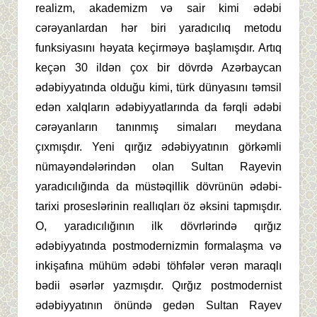
realizm, akademizm və sair kimi ədəbi
cərəyanlardan hər biri yaradıcılıq metodu
funksiyasını həyata keçirməyə başlamışdır. Artıq
keçən 30 ildən çox bir dövrdə Azərbaycan
ədəbiyyatında olduğu kimi, türk dünyasını təmsil
edən xalqların ədəbiyyatlarında da fərqli ədəbi
cərəyanların tanınmış simaları meydana
çıxmışdır. Yeni qırğız ədəbiyyatının görkəmli
nümayəndələrindən olan Sultan Rayevin
yaradıcılığında da müstəqillik dövrünün ədəbi-
tarixi proseslərinin reallıqları öz əksini tapmışdır.
O, yaradıcılığının ilk dövrlərində qırğız
ədəbiyyatında postmodernizmin formalaşma və
inkişafına mühüm ədəbi töhfələr verən maraqlı
bədii əsərlər yazmışdır. Qırğız postmodernist
ədəbiyyatının önündə gedən Sultan Rayev