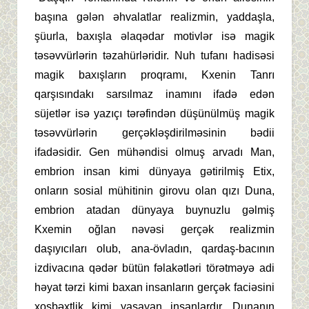
başına gələn əhvalatlar realizmin, yaddaşla,
şüurla, baxışla əlaqədar motivlər isə magik
təsəvvürlərin təzahürləridir. Nuh tufanı hadisəsi
magik baxışların proqramı, Kxenin Tanrı
qarşısındakı sarsılmaz inamını ifadə edən
süjetlər isə yazıçı tərəfindən düşünülmüş magik
təsəvvürlərin gerçəkləşdirilməsinin bədii
ifadəsidir. Gen mühəndisi olmuş arvadı Man,
embrion insan kimi dünyaya gətirilmiş Etix,
onların sosial mühitinin girovu olan qızı Duna,
embrion atadan dünyaya buynuzlu gəlmiş
Kxemin oğlan nəvəsi gerçək realizmin
daşıyıcıları olub, ana-övladın, qardaş-bacının
izdivacına qədər bütün fəlakətləri törətməyə adi
həyat tərzi kimi baxan insanların gerçək faciəsini
xoşbəxtlik kimi yaşayan insanlardır. Dunanın