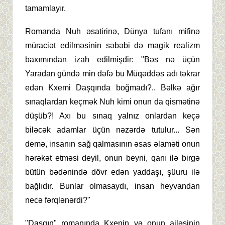
tamamlayır.
Romanda Nuh əsatirinə, Dünya tufanı mifinə
müraciət edilməsinin səbəbi də magik realizm
baxımından izah edilmişdir: "Bəs nə üçün
Yaradan gündə min dəfə bu Müqəddəs adı təkrar
edən Kxemi Daşqında boğmadı?.. Bəlkə ağır
sınaqlardan keçmək Nuh kimi onun da qismətinə
düşüb?! Axı bu sınaq yalnız onlardan keçə
biləcək adamlar üçün nəzərdə tutulur... Sən
demə, insanın sağ qalmasının əsas əlaməti onun
hərəkət etməsi deyil, onun beyni, qanı ilə birgə
bütün bədənində dövr edən yaddaşı, şüuru ilə
bağlıdır. Bunlar olmasaydı, insan heyvandan
necə fərqlənərdi?"
"Daşqın" romanında Kxenin və onun ailəsinin