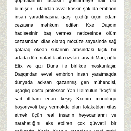
qopmalarının faciəsini göstərməyə nail ola
bilmişdir. Tufandan əvvəl kəskin şəkildə embrion
insan yaradılmasına qarşı çıxdığı üçün edam
cəzasına məhkum edilən Kxe Daşqın
hadisəsinin baş verməsi nəticəsində ölüm
cəzasından xilas olaraq möcüzə sayəsində sağ
qalaraq okean sularının arasındakı kiçik bir
adada dörd nəfərlik ailə üzvləri: arvadı Man, oğlu
Etix və qızı Duna ilə birlikdə məskunlaşır.
Daşqından əvvəl embrion insan yaratmaqda
dünyada ad-san qazanmış gen mühəndisi,
uşaqlıq dostu professor Yan Helmutun "kəşfi"ni
sərt ittiham edən keşiş Kxenin monoloqu
bəşəriyyəti baş verməkdə olan fəlakətdən xilas
etmək üçün real insanın həyəcanlarını və
narahatlığını əks etdirən çox qüvvətli bir