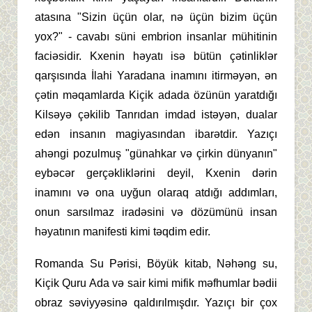
atasına "Sizin üçün olar, nə üçün bizim üçün
yox?" - cavabı süni embrion insanlar mühitinin
faciəsidir. Kxenin həyatı isə bütün çətinliklər
qarşısında İlahi Yaradana inamını itirməyən, ən
çətin məqamlarda Kiçik adada özünün yaratdığı
Kilsəyə çəkilib Tanrıdan imdad istəyən, dualar
edən insanın magiyasından ibarətdir. Yazıçı
ahəngi pozulmuş "günahkar və çirkin dünyanın"
eybəcər gerçəkliklərini deyil, Kxenin dərin
inamını və ona uyğun olaraq atdığı addımları,
onun sarsılmaz iradəsini və dözümünü insan
həyatının manifesti kimi təqdim edir.
Romanda Su Pərisi, Böyük kitab, Nəhəng su,
Kiçik Quru Ada və sair kimi mifik məfhumlar bədii
obraz səviyyəsinə qaldırılmışdır. Yazıçı bir çox