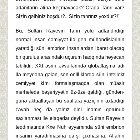
adamların əlinə keçməyəcək? Orada Tanrı var?
Sizin qəlbiniz boşdur?.. Sizin tanrınız yoxdur?!"
Bu, Sultan Rayevin Tanrı yolu adlandırdığı
normal insan cəmiyyət ilə gen mühəndislərinin
yaratdığı süni embrion insanlardan ibarət olacaq
bir quruluş arasındakı uçurum haqqında həyəcan
təbilidir. XXI əsrin əvvəllərində qloballaşma adı
ilə meydana gələn, son onilliklərdə süni intellekt
cəmiyyət kimi formalaşmaqda olan müasir
mərhələdə bəşəriyyətin üz-üzə qaldığı, gündən-
günə aktuallaşan bu suallara yazıçının axtardığı
cavab heç də yalnız dini inamın qorunub
saxlanması ilə əlaqədar deyildir. Sultan Rayevin
təqdimatında Kxe Nuh əyyamında süni embrion
insanın yaradılmasına qarşı çıxmasına, Allahın