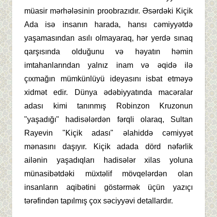
müasir mərhələsinin proobrazıdır. Əsərdəki Kiçik
Ada isə insanın harada, hansı cəmiyyətdə
yaşamasından asılı olmayaraq, hər yerdə sınaq
qarşısında olduğunu və həyatın həmin
imtahanlarından yalnız inam və əqidə ilə
çıxmağın mümkünlüyü ideyasını isbat etməyə
xidmət edir. Dünya ədəbiyyatında macəralar
adası kimi tanınmış Robinzon Kruzonun
"yaşadığı" hadisələrdən fərqli olaraq, Sultan
Rayevin "Kiçik adası" əlahiddə cəmiyyət
mənasını daşıyır. Kiçik adada dörd nəfərlik
ailənin yaşadıqları hadisələr xilas yoluna
münasibətdəki müxtəlif mövqelərdən olan
insanların aqibətini göstərmək üçün yazıçı
tərəfindən tapılmış çox səciyyəvi detallardır.