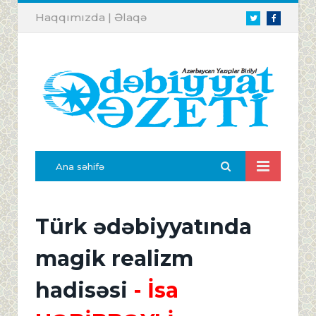
Haqqımızda
|
Əlaqə
Twitter
Facebook
Ana səhifə
Türk ədəbiyyatında
magik realizm
hadisəsi
- İsa