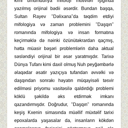
kimi ümumdünya mifoloji motivləri işığında
yazılmış orijinal bədii əsərdir. Bundan başqa,
Sultan Rayev "Dəlixana"da təqdim etdiyi
mifologiya və zaman problemini "Daşqın"
romanında mifologiya və insan formatına
keçirməklə də nəinki özünütəkrardan qaçmış,
hətta müasir bəşəri problemlərin daha aktual
səsləndiyi orijinal bir əsər yaratmışdır. Tarixə
Dünya Tufanı kimi daxil olmuş Nuh peyğəmbərlə
əlaqədar əsatir yazıçıya tufandan əvvəlki və
daşqından sonrakı həyatın müqayisəli təsvir
edilməsi priyomu vasitəsilə qaldırdığı problemi
köklü şəkildə əks etdirmək imkanı
qazandırmışdır. Doğrudur, "Daşqın" romanında
keşiş Kxenin simasında müəllif müxtəlif tarixi
epoxalarda yaşasalar da, insanların kökdən