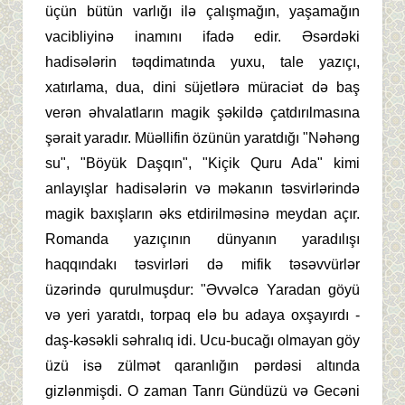
üçün bütün varlığı ilə çalışmağın, yaşamağın
vacibliyinə inamını ifadə edir. Əsərdəki
hadisələrin təqdimatında yuxu, tale yazıçı,
xatırlama, dua, dini süjetlərə müraciət də baş
verən əhvalatların magik şəkildə çatdırılmasına
şərait yaradır. Müəllifin özünün yaratdığı "Nəhəng
su", "Böyük Daşqın", "Kiçik Quru Ada" kimi
anlayışlar hadisələrin və məkanın təsvirlərində
magik baxışların əks etdirilməsinə meydan açır.
Romanda yazıçının dünyanın yaradılışı
haqqındakı təsvirləri də mifik təsəvvürlər
üzərində qurulmuşdur: "Əvvəlcə Yaradan göyü
və yeri yaratdı, torpaq elə bu adaya oxşayırdı -
daş-kəsəkli səhralıq idi. Ucu-bucağı olmayan göy
üzü isə zülmət qaranlığın pərdəsi altında
gizlənmişdi. O zaman Tanrı Gündüzü və Gecəni