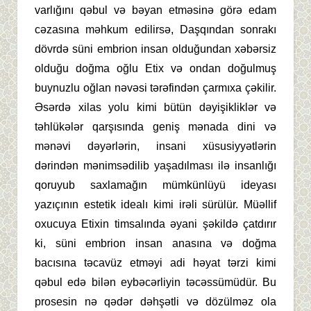
varlığını qəbul və bəyan etməsinə görə edam
cəzasına məhkum edilirsə, Daşqından sonrakı
dövrdə süni embrion insan olduğundan xəbərsiz
olduğu doğma oğlu Etix və ondan doğulmuş
buynuzlu oğlan nəvəsi tərəfindən çarmıxa çəkilir.
Əsərdə xilas yolu kimi bütün dəyişikliklər və
təhlükələr qarşısında geniş mənada dini və
mənəvi dəyərlərin, insani xüsusiyyətlərin
dərindən mənimsədilib yaşadılması ilə insanlığı
qoruyub saxlamağın mümkünlüyü ideyası
yazıçının estetik idealı kimi irəli sürülür. Müəllif
oxucuya Etixin timsalında əyani şəkildə çatdırır
ki, süni embrion insan anasına və doğma
bacısına təcavüz etməyi adi həyat tərzi kimi
qəbul edə bilən eybəcərliyin təcəssümüdür. Bu
prosesin nə qədər dəhşətli və dözülməz ola