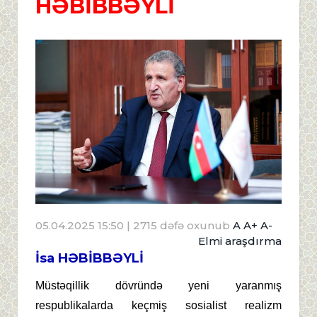
HƏBİBBƏYLİ
05.04.2025 15:50
| 2715 dəfə oxunub
A
A+
A-
Elmi araşdırma
İsa HƏBİBBƏYLİ
Müstəqillik dövründə yeni yaranmış
respublikalarda keçmiş sosialist realizm