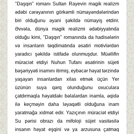
"Daşqın" romanı Sultan Rayevin magik realizm
ədəbi cərəyanının görkəmli nümayəndələrindən
biri olduğunu əyani şəkildə nümayiş etdirir.
Əvvəla, dünya magik realizmi ədəbiyyatında
olduğu kimi, "Daşqın" romanında da hadisələrin
və insanların təqdimatında əsatiri motivlərdən
yaradıcı şəkildə istifadə olunmuşdur. Müəllifin
müraciət etdiyi Nuhun Tufanı əsatirinin süjeti
bəşəriyyəti inamını itirmiş, eybəcər həyat tərzində
yaşayan insanlardan xilas etmək üçün Yer
üzünün suya qərq olunduğunu oxuculara
çatdırmaqla həyatdakı bəlalardan inamla, əqidə
ilə keçməyin daha ləyaqətli olduğuna inam
yaratmağa xidmət edir. Yazıçının müraciət etdiyi
Su pərisi obrazı da mifoloji süjet vasitəsilə
insanın həyat eşqini və ya arzusuna çatmaq