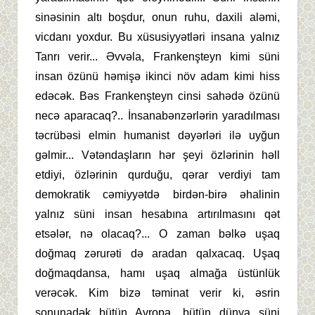
sinəsinin altı boşdur, onun ruhu, daxili aləmi,
vicdanı yoxdur. Bu xüsusiyyətləri insana yalnız
Tanrı verir... Əvvəla, Frankenşteyn kimi süni
insan özünü həmişə ikinci növ adam kimi hiss
edəcək. Bəs Frankenşteyn cinsi sahədə özünü
necə aparacaq?.. İnsanabənzərlərin yaradılması
təcrübəsi elmin humanist dəyərləri ilə uyğun
gəlmir... Vətəndaşların hər şeyi özlərinin həll
etdiyi, özlərinin qurduğu, qərar verdiyi tam
demokratik cəmiyyətdə birdən-birə əhalinin
yalnız süni insan hesabına artırılmasını qət
etsələr, nə olacaq?... O zaman bəlkə uşaq
doğmaq zərurəti də aradan qalxacaq. Uşaq
doğmaqdansa, hamı uşaq almağa üstünlük
verəcək. Kim bizə təminat verir ki, əsrin
sonunadək bütün Avropa, bütün dünya süni