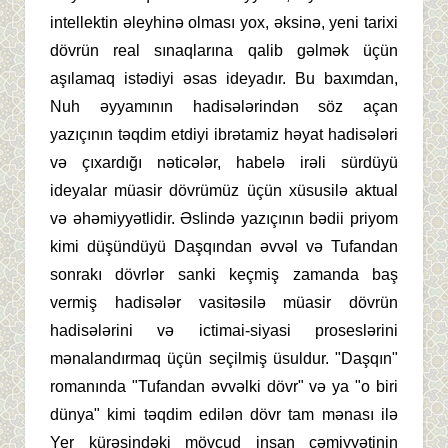
intellektin əleyhinə olması yox, əksinə, yeni tarixi
dövrün real sınaqlarına qalib gəlmək üçün
aşılamaq istədiyi əsas ideyadır. Bu baxımdan,
Nuh əyyamının hadisələrindən söz açan
yazıçının təqdim etdiyi ibrətamiz həyat hadisələri
və çıxardığı nəticələr, habelə irəli sürdüyü
ideyalar müasir dövrümüz üçün xüsusilə aktual
və əhəmiyyətlidir. Əslində yazıçının bədii priyom
kimi düşündüyü Daşqından əvvəl və Tufandan
sonrakı dövrlər sanki keçmiş zamanda baş
vermiş hadisələr vasitəsilə müasir dövrün
hadisələrini və ictimai-siyasi proseslərini
mənalandırmaq üçün seçilmiş üsuldur. "Daşqın"
romanında "Tufandan əvvəlki dövr" və ya "o biri
dünya" kimi təqdim edilən dövr tam mənası ilə
Yer kürəsindəki mövcud insan cəmiyyətinin