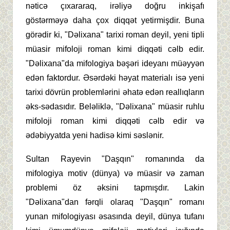
nəticə çıxararaq, irəliyə doğru inkişafı
göstərməyə daha çox diqqət yetirmişdir. Buna
görədir ki, "Dəlixana" tarixi roman deyil, yeni tipli
müasir mifoloji roman kimi diqqəti cəlb edir.
"Dəlixana"da mifologiya bəşəri ideyanı müəyyən
edən faktordur. Əsərdəki həyat materialı isə yeni
tarixi dövrün problemlərini əhatə edən reallıqların
əks-sədasıdır. Beləliklə, "Dəlixana" müasir ruhlu
mifoloji roman kimi diqqəti cəlb edir və
ədəbiyyatda yeni hadisə kimi səslənir.
Sultan Rayevin "Daşqın" romanında da
mifologiya motiv (dünya) və müasir və zaman
problemi öz əksini tapmışdır. Lakin
"Dəlixana"dan fərqli olaraq "Daşqın" romanı
yunan mifologiyası əsasında deyil, dünya tufanı