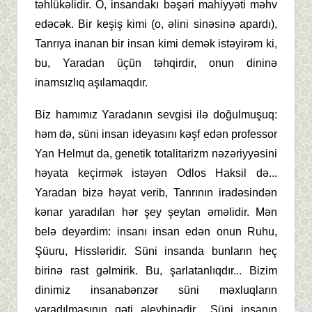
təhlükəlidir. O, insandakı bəşəri mahiyyəti məhv
edəcək. Bir keşiş kimi (o, əlini sinəsinə apardı),
Tanrıya inanan bir insan kimi demək istəyirəm ki,
bu, Yaradan üçün təhqirdir, onun dininə
inamsızlıq aşılamaqdır.
Biz hamımız Yaradanın sevgisi ilə doğulmuşuq:
həm də, süni insan ideyasını kəşf edən professor
Yan Helmut da, genetik totalitarizm nəzəriyyəsini
həyata keçirmək istəyən Odlos Haksil də...
Yaradan bizə həyat verib, Tanrının iradəsindən
kənar yaradılan hər şey şeytan əməlidir. Mən
belə deyərdim: insanı insan edən onun Ruhu,
Şüuru, Hissləridir. Süni insanda bunların heç
birinə rast gəlmirik. Bu, şarlatanlıqdır... Bizim
dinimiz insanabənzər süni məxluqların
yaradılmasının qəti əleyhinədir... Süni insanın