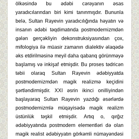
ölkəsində bu ədəbi cərəyanın əsas
yaradıcılarından biri kimi tanınmışdır. Bununla
belə, Sultan Rayevin yaradıcılığında həyatın və
insanın ədəbi təqdimatında postmodernizmdən
gələn gerçəkliyin dekonstruksiyasından çox,
mifologiya ilə müasir zamanın dialektiv əlaqədə
əks etdirilməsinə meyil daha qabarıq görünməyə
başlamış və inkişaf etmişdir. Bu proses tədricən
təbii olaraq Sultan Rayevin ədəbiyyatda
postmodernizmdən magik realizmə keçidini
şərtləndirmişdir. XXI əsrin ikinci onilliyindən
başlayaraq Sultan Rayevin yazdığı əsərlərdə
postmodernizmlə müqayisədə magik realizm
üstünlük təşkil etmişdir. Artıq o, qırğız
ədəbiyyatında postmodern elementləri də olan
magik realist ədəbiyyatın görkəmli nümayəndəsi