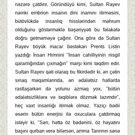
nəzərə çatdırır. Göründüyü kimi, Sultan Rayev
nəinki embrion insanın dini inamını itirməsini,
bütövlükdə insanlıq hisslərindən məhrum
olduğunu göstərməklə bəşəriyyəti bu fəlakətə
doğru getməməyə çağırır. Ona görə də Sultan
Rayev böyük macar bəstəkarı Prents Listin
yazdığı İnsan Himnini "İnsan cahilliyinin nisgil
qaranlığından çıxmağın" marşı kimi təqdim edir.
Sultan Rayev qəti olaraq bu fikirdədir ki, ən çətin
sınaq məqamlarında, ən ədalətsiz hallarda
rastlaşarkən də yolunu azmaq yox, "bütün
ədalətsizliklərə və təqiblərə dözmək lazımdır",
heç vaxt insanlığı itirmək olmaz. Yazıçı bədii
əsərin bütün enerjisi ilə oxuculara çatdırmaq
istəyir ki, "Sən, hətta öz bədənini, öz həyatını
başını qurban verə bilərsən, amma Tanrının sənə