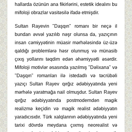
hallarda özünün ana fikirlərini, estetik idealını bu
mifoloji obrazlar vasitəsilə ifadə etmişdir.
Sultan Rayevin "Daşqın" romanı bir neçə il
bundan əvvəl yazılıb nəşr olunsa da, yazıçının
insan cəmiyyətinin müasir mərhələsində üz-üzə
qaldığı problemlərə həsr olunmuş və münasib
çıxış yollarını təqdim edən əhəmiyyətli əsərdir.
Mifoloji motivlər əsasında yazılmış "Dəlixana" və
"Daşqın" romanları ilə istedadlı və təcrübəli
yazıçı Sultan Rayev qırğız ədəbiyyatında yeni
mərhələ yaratmağa nail olmuşdur. Sultan Rayev
qırğız ədəbiyyatında postmoderndən magik
realizmə keçidin və magik realist ədəbiyyatın
yaradıcısıdır. Türk xalqlarının ədəbiyyatında yeni
tarixi dövrdə meydana çıxmış neorealist və