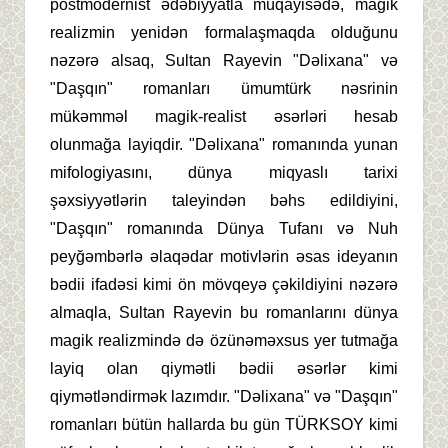
postmodernist ədəbiyyatla müqayisədə, magik
realizmin yenidən formalaşmaqda olduğunu
nəzərə alsaq, Sultan Rayevin "Dəlixana" və
"Daşqın" romanları ümumtürk nəsrinin
mükəmməl magik-realist əsərləri hesab
olunmağa layiqdir. "Dəlixana" romanında yunan
mifologiyasını, dünya miqyaslı tarixi
şəxsiyyətlərin taleyindən bəhs edildiyini,
"Daşqın" romanında Dünya Tufanı və Nuh
peyğəmbərlə əlaqədar motivlərin əsas ideyanın
bədii ifadəsi kimi ön mövqeyə çəkildiyini nəzərə
almaqla, Sultan Rayevin bu romanlarını dünya
magik realizmində də özünəməxsus yer tutmağa
layiq olan qiymətli bədii əsərlər kimi
qiymətləndirmək lazımdır. "Dəlixana" və "Daşqın"
romanları bütün hallarda bu gün TÜRKSOY kimi