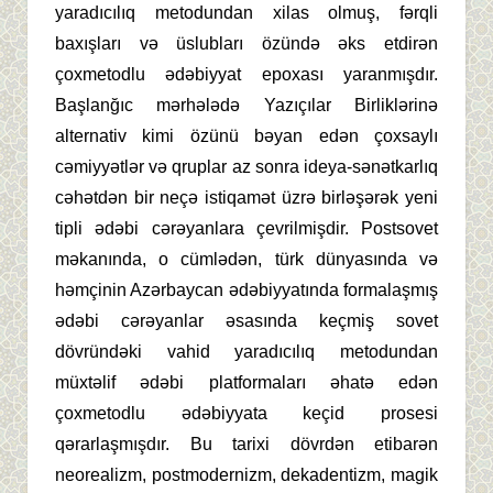
yaradıcılıq metodundan xilas olmuş, fərqli
baxışları və üslubları özündə əks etdirən
çoxmetodlu ədəbiyyat epoxası yaranmışdır.
Başlanğıc mərhələdə Yazıçılar Birliklərinə
alternativ kimi özünü bəyan edən çoxsaylı
cəmiyyətlər və qruplar az sonra ideya-sənətkarlıq
cəhətdən bir neçə istiqamət üzrə birləşərək yeni
tipli ədəbi cərəyanlara çevrilmişdir. Postsovet
məkanında, o cümlədən, türk dünyasında və
həmçinin Azərbaycan ədəbiyyatında formalaşmış
ədəbi cərəyanlar əsasında keçmiş sovet
dövründəki vahid yaradıcılıq metodundan
müxtəlif ədəbi platformaları əhatə edən
çoxmetodlu ədəbiyyata keçid prosesi
qərarlaşmışdır. Bu tarixi dövrdən etibarən
neorealizm, postmodernizm, dekadentizm, magik