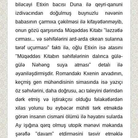
biləcəyi Etixin bacısı Duna ilə qeyri-qanuni
izdivacından doğulmuş buynuzlu nəvənin
babasının çarmıxa çəkilməsi ilə kifayətlənməyib,
onun gözü qarşısında Müqəddəs Kitabı "ləzzətlə
cırması... və səhifələrini ard-arda okean sularına
tərəf uçurması" faktı ilə, oğlu Etixin isə atasını
"Müqəddəs Kitabın səhifələrinin dalınca gülə-
gülə Nəhəng suya atması" detalı ilə
əyaniləşdirmişdir. Romandakı Kxenin arvadının,
keçmiş gen mühəndisinin simasında isə yazıçı
öz səhvlərini, daha doğrusu, acı taleyini dərindən
dərk etmiş və iştirakçısı olduğu fəlakətlərdən
xilas yolunu bu eybəcər mühiti tərk etməkdə
görən insanın cismani ölümü ilə həyatını sularda
Ay işığına qərq olmuş utopik mənəvi məkanda
şərəflə "davam" etdirməsini təsvir etməklə