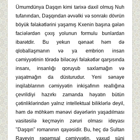
Ümumdünya Daşqın kimi tarixə daxil olmuş Nuh
tufanından, Daşqından əvvəlki və sonrakı dövrün
böyük fəlakətlərini yaşamış Kxenin başına gələn
faciələrdən çıxış yolunun formulu bunlardan
ibarətdir. Bu yekun qənaət həm də
qloballaşmanın və ya embrion insan
cəmiyyətinin törədə biləcəyi fəlakətlər qarşısında
insanı, insanlığı qoruyub saxlamağın və
yaşatmağın da düsturudur. Yeni sənaye
inqilablarının cəmiyyətin inkişafının reallığına
çevrildiyi hazırkı zamanda həyatın bütün
çətinliklərindən yalnız intellektual biliklərlə deyil,
həm də möhkəm mənəvi dəyərlərin yaşadılması
vasitəsilə keçməyin zəruri olması ideyası
"Daşqın" romanının qayəsidir. Bu, heç də Sultan
Rayevin rəqəmsal cəmiyyətin, yaxud süni