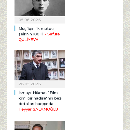
05.06.2026
Müşfiqin ilk mətbu
şeirinin 100 ili
- Safurə
QULİYEVA
26.05.2026
İsmayıl Hikmət "Film
kimi bir hadisə"nin bəzi
detalları haqqında
-
Təyyar SALAMOĞLU