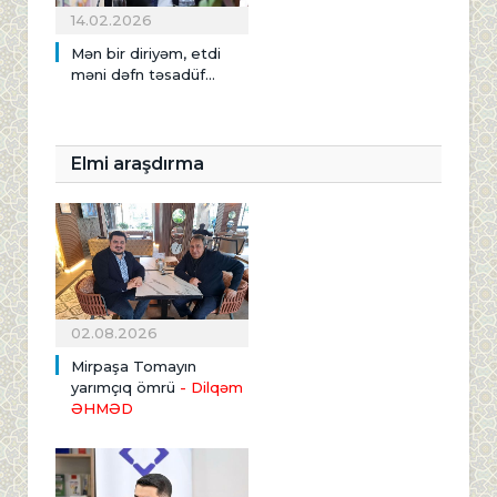
14.02.2026
Mən bir diriyəm, etdi
məni dəfn təsadüf...
Elmi araşdırma
02.08.2026
Mirpaşa Tomayın
yarımçıq ömrü
- Dilqəm
ƏHMƏD