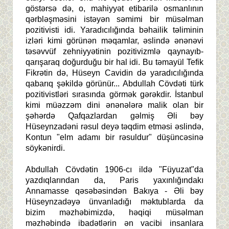
göstərsə də, o, mahiyyət etibarilə osmanlının
qərbləşməsini istəyən səmimi bir müsəlman
pozitivisti idi. Yaradıcılığında bəhailik təliminin
izləri kimi görünən məqamlar, əslində ənənəvi
təsəvvüf zehniyyətinin pozitivizmlə qaynayıb-
qarışaraq doğurduğu bir hal idi. Bu təmayül Tefik
Fikrətin də, Hüseyn Cavidin də yaradıcılığında
qabarıq şəkildə görünür... Abdullah Cövdəti türk
pozitivistləri sırasında görmək gərəkdir. İstanbul
kimi müəzzəm dini ənənələrə malik olan bir
şəhərdə Qafqazlardan gəlmiş Əli bəy
Hüseynzadəni rəsul deyə təqdim etməsi əslində,
Kontun "elm adamı bir rəsuldur" düşüncəsinə
söykənirdi.
Abdullah Cövdətin 1906-cı ildə "Füyuzat"da
yazdıqlarından da, Paris yaxınlığındakı
Annamasse qəsəbəsindən Bakıya - Əli bəy
Hüseynzadəyə ünvanladığı məktublarda da
bizim məzhəbimizdə, həqiqi müsəlman
məzhəbində ibadətlərin ən vacibi insanlara