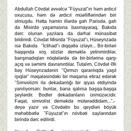
Abdullah Cövdət əvvəlcə "Füyuzat"ın həm ardıcıl
oxucusu, həm də ardıcıl müəlliflərindən biri
olmuşdu. Hətta həmin illərdə gah Parisdə, gah
da Misirdə yaşamasına baxmayaraq, Bakıda
dərc olunan yazılara da dərhal münasibət
bildirirdi. Cövdət Misirdə "Füyuzat"ı, Hüseynzadə
isə Bakıda "İctihad"ı diqqətlə izləyir... Bir-birləri
haqqında xoş sözlər deməklə yetinmirdilər,
barışmadıqları nöqtələrdə də bir-birlərinə qarşı
açıq və səmimi davranırdılar. Tutalım, Cövdət Əli
bəy Hüseynzadənin "Qırmızı qaranlıqda yaşıl
işıqlar" məqaləsindəki bir məqama etiraz edərək
"Simvolizm ilə dekadanlığı bir qiyas etdiyində
yanılıyorsan: bunlar, bana qalırsa başqa-başqa
şeylərdir. Bodler dekadanların ünmüzəcidir.
Fəqət, simvolist deməkdə mütərəddidəm...",-
deyə yazır və Cövdətin bu qeydləri böyük
məhəbbətlə "Füyuzat"ın növbəti saylarından
birində dərc edilirdi.