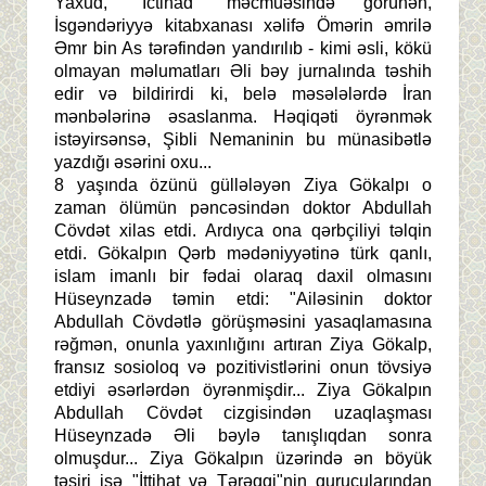
Yaxud, "İctihad" məcmuəsində görünən,
İsgəndəriyyə kitabxanası xəlifə Ömərin əmrilə
Əmr bin As tərəfindən yandırılıb - kimi əsli, kökü
olmayan məlumatları Əli bəy jurnalında təshih
edir və bildirirdi ki, belə məsələlərdə İran
mənbələrinə əsaslanma. Həqiqəti öyrənmək
istəyirsənsə, Şibli Nemaninin bu münasibətlə
yazdığı əsərini oxu...
8 yaşında özünü güllələyən Ziya Gökalpı o
zaman ölümün pəncəsindən doktor Abdullah
Cövdət xilas etdi. Ardıyca ona qərbçiliyi təlqin
etdi. Gökalpın Qərb mədəniyyətinə türk qanlı,
islam imanlı bir fədai olaraq daxil olmasını
Hüseynzadə təmin etdi: "Ailəsinin doktor
Abdullah Cövdətlə görüşməsini yasaqlamasına
rəğmən, onunla yaxınlığını artıran Ziya Gökalp,
fransız sosioloq və pozitivistlərini onun tövsiyə
etdiyi əsərlərdən öyrənmişdir... Ziya Gökalpın
Abdullah Cövdət cizgisindən uzaqlaşması
Hüseynzadə Əli bəylə tanışlıqdan sonra
olmuşdur... Ziya Gökalpın üzərində ən böyük
təsiri isə "İttihat və Tərəqqi"nin qurucularından