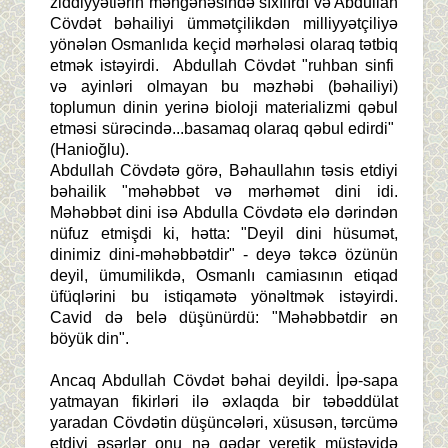
ziddiyyətlərin məngənəsində sıxılırdı və Abdullah
Cövdət bəhailiyi ümmətçilikdən milliyyətçiliyə
yönələn Osmanlıda keçid mərhələsi olaraq tətbiq
etmək istəyirdi. Abdullah Cövdət "ruhban sinfi
və ayinləri olmayan bu məzhəbi (bəhailiyi)
toplumun dinin yerinə bioloji materializmi qəbul
etməsi sürəcində...basamaq olaraq qəbul edirdi"
(Hanioğlu).
Abdullah Cövdətə görə, Bəhaullahın təsis etdiyi
bəhailik "məhəbbət və mərhəmət dini idi.
Məhəbbət dini isə Abdulla Cövdətə elə dərindən
nüfuz etmişdi ki, hətta: "Deyil dini hüsumət,
dinimiz dini-məhəbbətdir" - deyə təkcə özünün
deyil, ümumilikdə, Osmanlı camiasının etiqad
üfüqlərini bu istiqamətə yönəltmək istəyirdi.
Cavid də belə düşünürdü: "Məhəbbətdir ən
böyük din".
Ancaq Abdullah Cövdət bəhai deyildi. İpə-sapa
yatmayan fikirləri ilə əxlaqda bir təbəddülat
yaradan Cövdətin düşüncələri, xüsusən, tərcümə
etdiyi əsərlər onu nə qədər yeretik müstəvidə