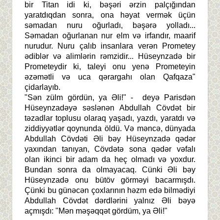
bir Titan idi ki, bəşəri ərzin palçığından
yaratdıqdan sonra, ona həyat vermək üçün
səmadan nuru oğurladı, bəşərə yolladı...
Səmadan oğurlanan nur elm və irfandır, maarif
nurudur. Nuru çalıb insanlara verən Prometey
ədiblər və alimlərin rəmzidir... Hüseynzadə bir
Prometeydir ki, taleyi onu yenə Prometeyin
əzəmətli və uca qərargahı olan Qafqaza"
çidarlayıb.
"Sən zülm gördün, ya Əli!" - deyə Parisdən
Hüseynzadəyə səslənən Abdullah Cövdət bir
təzadlar toplusu olaraq yaşadı, yazdı, yaratdı və
ziddiyyətlər qoynunda öldü. Və məncə, dünyada
Abdullah Cövdəti Əli bəy Hüseynzadə qədər
yaxından tanıyan, Cövdətə sona qədər vəfalı
olan ikinci bir adam da heç olmadı və yoxdur.
Bundan sonra da olmayacaq. Cünki Əli bəy
Hüseynzadə onu bütöv görməyi bacarmışdı.
Çünki bu günəcən çoxlarının həzm edə bilmədiyi
Abdullah Cövdət dərdlərini yalnız Əli bəyə
açmışdı: "Mən məşəqqət gördüm, ya Əli!"