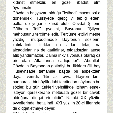
xidmət etməkdir, ən gözəl ibadət elm
öyrənməkdir.
Cövdətin başyazarı olduğu "İctihad" məcmuəsi o
dönəmdəki Türkiyədə qərbçiliyi təbliğ edən,
bəlkə də yeganə kürsü olub. Cövdət Şillerin
"Vilhelm Tell" pyesini, Bayronun "Şilyon
məhbusunu tərcümə edir. Tərcümə etdiyi mətnə
yazdığı müqəddimədə Bayronun sözlərini
xatırladırdı: "türklər nə aldadıcıdırlar, nə
alçaqdırlar, nə də qatildirlər, etiqadsızları atəşə
atıb yandırmazlar. Daima inkviziyonsuz olaraq öz
bir olan Allahlarına sadiqdirlər". Abdullah
Cövdətin Bayrondan gətirdiyi bu fikirlərə Əli bəy
Hüseynzadə tamamilə başqa bir aspektdən
dəyər verirdi: "Bir əsr əvvəl Bayron kimi
haqpərəst, bir böyük dahi tərəfindən söylənən bu
sözlər, bu gün türkləri vəhşilikdə ittiham etmək
istəyən qərəzkəranə mətbuata gözəl bir cavab
olduğuna diqqət etməlidir". Nəinki XX yüzilin
əvvəllərində, hətta indi, XXI yüzilin 20-ci illərində
də diqqət etməyə dəyər.