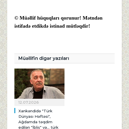
© Müəllif hüquqları qorunur! Mətndən
istifadə etdikdə istinad mütləqdir!
Müəllifin digər yazıları
12.07.2026
Xankəndidə "Türk
Dünyası Həftəsi",
Ağdamda təqdim
edilən "İblis" və... türk