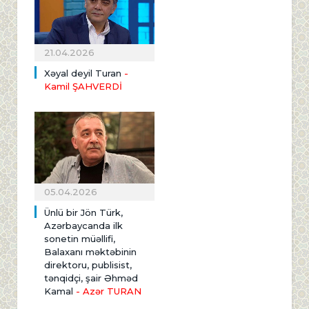
21.04.2026
Xəyal deyil Turan
-
Kamil ŞAHVERDİ
05.04.2026
Ünlü bir Jön Türk,
Azərbaycanda ilk
sonetin müəllifi,
Balaxanı məktəbinin
direktoru, publisist,
tənqidçi, şair Əhməd
Kamal
- Azər TURAN