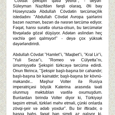
"Cövdət Şekspiri qətlə yetirdi", - deyən
Süleyman Nazifdən fərqli olaraq, Əli bəy
Hüseynzadə Abdullah Cövdətin tərcüməçilik
istedadını "Abdullah Cövdət Avropa şairlərini
bəzən nəzmən, bəzən də nəsrən tərcümə ediyor.
Fəqət, hansı surətlə olursa-olsun, bu tərcümələr
fövqəladə gözəl düşüyor. Adətən əslindən heç
vəchlə geri qalmıyor!" - deyə çox yüksək
dəyərləndirirdi.
Abdullah Cövdət "Hamlet"i, "Maqbet"i, "Kral Lir"i,
"Yuli Sezar"ı, "Romeo və Cülyetta"nı,
ümumiyyətlə Şekspiri türkcəyə tərcümə edirdi.
Onun fikrincə, "Şekspir başlı-başına bir cahandır;
başlı-başına bir kainatdır; başlı-başına bir kövnü-
məkandır... Məşhur Volter ilə Rusiya
imperatriçəsi böyük Katerina arasında təati
olunmuş məktubları vaxtilə oxumuşdum.
Bunlardan birində Volter diyor ki, Türkiyəyi
təqsim etməli, türkləri məhv etməli, çünki onlarda
zövqi-şeir və ədəb yoxdur". Bu bir iftiradır, o
başqa bəhs, fəqət bən şimdi az qalıyor ki,