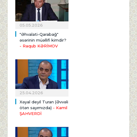
05.05.2026
"Əhvalati-Qarabağ"
əsərinin müəllifi kimdir?
- Raqub KƏRİMOV
25.04.2026
Xəyal deyil Turan (Əvvəli
ötən sayımızda)
- Kamil
ŞAHVERDİ