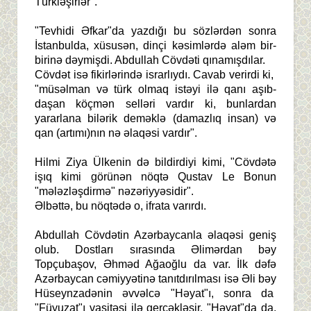
Türkləşirlər".
"Tevhidi Əfkar"da yazdığı bu sözlərdən sonra
İstanbulda, xüsusən, dinçi kəsimlərdə aləm bir-
birinə dəymişdi. Abdullah Cövdəti qınamışdılar.
Cövdət isə fikirlərində israrlıydı. Cavab verirdi ki,
"müsəlman və türk olmaq istəyi ilə qanı aşıb-
daşan köçmən selləri vardır ki, bunlardan
yararlana bilərik deməklə (damazlıq insan) və
qan (artımı)nın nə əlaqəsi vardır".
Hilmi Ziya Ülkenin də bildirdiyi kimi, "Cövdətə
işıq kimi görünən nöqtə Qustav Le Bonun
"mələzləşdirmə" nəzəriyyəsidir".
Əlbəttə, bu nöqtədə o, ifrata varırdı.
Abdullah Cövdətin Azərbaycanla əlaqəsi geniş
olub. Dostları sırasında Əlimərdan bəy
Topçubaşov, Əhməd Ağaoğlu da var. İlk dəfə
Azərbaycan cəmiyyətinə tanıtdırılması isə Əli bəy
Hüseynzadənin əvvəlcə "Həyat"ı, sonra da
"Füyuzat"ı vasitəsi ilə gerçəkləşir. "Həyat"da da,