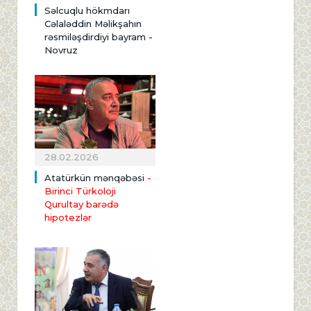
Səlcuqlu hökmdarı
Cəlaləddin Məlikşahın
rəsmiləşdirdiyi bayram -
Novruz
28.02.2026
Atatürkün mənqəbəsi
-
Birinci Türkoloji
Qurultay barədə
hipotezlər