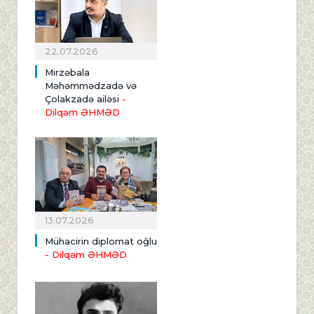
22.07.2026
Mirzəbala
Məhəmmədzadə və
Çolakzadə ailəsi
-
Dilqəm ƏHMƏD
13.07.2026
Mühacirin diplomat oğlu
- Dilqəm ƏHMƏD