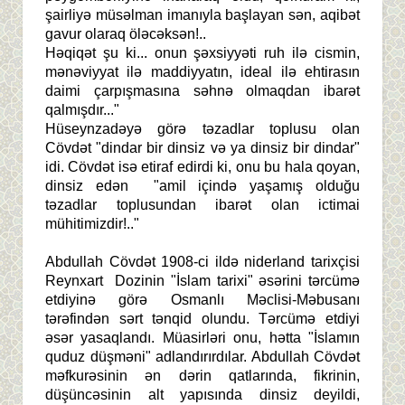
şairliyə müsəlman imanıyla başlayan sən, aqibət
gavur olaraq öləcəksən!..
Həqiqət şu ki... onun şəxsiyyəti ruh ilə cismin,
mənəviyyat ilə maddiyyatın, ideal ilə ehtirasın
daimi çarpışmasına səhnə olmaqdan ibarət
qalmışdır..."
Hüseynzadəyə görə təzadlar toplusu olan
Cövdət "dindar bir dinsiz və ya dinsiz bir dindar"
idi. Cövdət isə etiraf edirdi ki, onu bu hala qoyan,
dinsiz edən "amil içində yaşamış olduğu
təzadlar toplusundan ibarət olan ictimai
mühitimizdir!.."
Abdullah Cövdət 1908-ci ildə niderland tarixçisi
Reynxart Dozinin "İslam tarixi" əsərini tərcümə
etdiyinə görə Osmanlı Məclisi-Məbusanı
tərəfindən sərt tənqid olundu. Tərcümə etdiyi
əsər yasaqlandı. Müasirləri onu, hətta "İslamın
quduz düşməni" adlandırırdılar. Abdullah Cövdət
məfkurəsinin ən dərin qatlarında, fikrinin,
düşüncəsinin alt yapısında dinsiz deyildi,