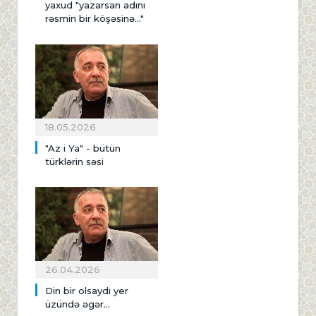
yaxud "yazarsan adını
rəsmin bir köşəsinə..."
18.05.2026
"Az i Ya" - bütün
türklərin səsi
26.04.2026
Din bir olsaydı yer
üzündə əgər...