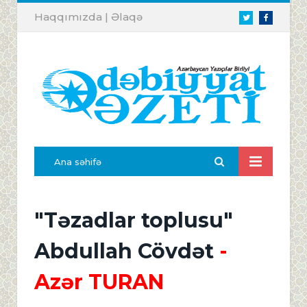
Haqqımızda
|
Əlaqə
Twitter
Facebook
Ana səhifə
"Təzadlar toplusu"
Abdullah Cövdət
-
Azər TURAN