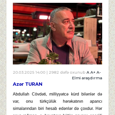
20.03.2025 14:00
| 2982 dəfə oxunub
A
A+
A-
Elmi araşdırma
Azər TURAN
Abdullah Cövdəti, milliyyətcə kürd bilənlər də
var, onu türkçülük hərəkatının aparıcı
simalarından biri hesab edənlər də çoxdur. Hər