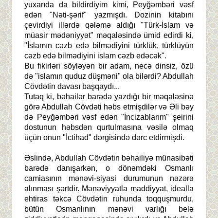
yuxarıda da bildirdiyim kimi, Peyğəmbəri vəsf
edən "Nəti-şərif" yazmışdı. Dozinin kitabını
çevirdiyi illərdə qələmə aldığı "Türk-İslam və
müasir mədəniyyət" məqaləsində ümid edirdi ki,
"İslamın cəzb edə bilmədiyini türklük, türklüyün
cəzb edə bilmədiyini islam cəzb edəcək".
Bu fikirləri söyləyən bir adam, necə dinsiz, özü
də "islamın quduz düşməni" ola bilərdi? Abdullah
Cövdətin davası başqaydı...
Tutaq ki, bəhailər barədə yazdığı bir məqaləsinə
görə Abdullah Cövdəti həbs etmişdilər və Əli bəy
də Peyğəmbəri vəsf edən "İncizablarım" şeirini
dostunun həbsdən qurtulmasına vəsilə olmaq
üçün onun "İctihad" dərgisində dərc etdirmişdi.
Əslində, Abdullah Cövdətin bəhailiyə münasibəti
barədə danışarkən, o dönəmdəki Osmanlı
camiasının mənəvi-siyasi durumunun nəzərə
alınması şərtdir. Mənəviyyatla maddiyyat, idealla
ehtiras təkcə Cövdətin ruhunda toqquşmurdu,
bütün Osmanlının mənəvi varlığı belə