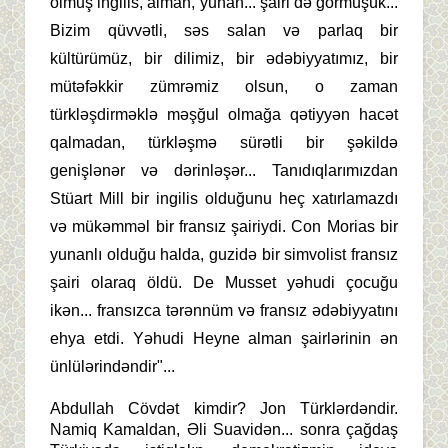
olmuş ingilis, alman, yunan... şairi də görmüşük...
Bizim qüvvətli, səs salan və parlaq bir
kültürümüz, bir dilimiz, bir ədəbiyyatımız, bir
mütəfəkkir zümrəmiz olsun, o zaman
türkləşdirməklə məşğul olmağa qətiyyən hacət
qalmadan, türkləşmə sürətli bir şəkildə
genişlənər və dərinləşər... Tanıdıqlarımızdan
Stüart Mill bir ingilis olduğunu heç xatırlamazdı
və mükəmməl bir fransız şairiydi. Con Morias bir
yunanlı olduğu halda, guzidə bir simvolist fransız
şairi olaraq öldü. De Musset yəhudi çocuğu
ikən... fransızca tərənnüm və fransız ədəbiyyatını
ehya etdi. Yəhudi Heyne alman şairlərinin ən
ünlülərindəndir"...
Abdullah Cövdət kimdir? Jon Türklərdəndir.
Namiq Kamaldan, Əli Suavidən... sonra çağdaş