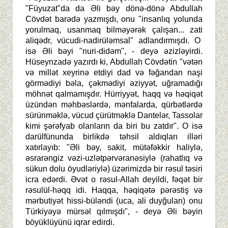
"Füyuzat"da da Əli bəy dönə-dönə Abdullah
Cövdət barədə yazmışdı, onu "insanlıq yolunda
yorulmaq, usanmaq bilməyərək çalışan... zati
aliqədr, vücudi-nadirüləmsal" adlandırmışdı. O
isə Əli bəyi "nuri-didəm", - deyə əzizləyirdi.
Hüseynzadə yazırdı ki, Abdullah Cövdətin "vətən
və millət xeyrinə etdiyi dad və fəğandan naşi
görmədiyi bəla, çəkmədiyi əziyyət, uğramadığı
möhnət qalmamışdır. Hürriyyət, haqq və həqiqət
üzündən məhbəslərdə, mənfalarda, qürbətlərdə
sürünməklə, vücud çürütməklə Dantelər, Tassolar
kimi şərəfyab olanların da biri bu zatdır". O isə
darülfünunda birlikdə təhsil aldıqları illəri
xatırlayıb: "Əli bəy, sakit, mütəfəkkir haliylə,
əsrarəngiz vəzi-uzlətpərvəranəsiylə (rahatlıq və
sükun dolu öyudləriylə) üzərimizdə bir rəsul təsiri
icra edərdi. Əvət o rəsul-Allah deyildi, fəqət bir
rəsulül-həqq idi. Haqqa, həqiqətə pərəstiş və
mərbutiyət hissi-büləndi (uca, ali duyğuları) onu
Türkiyəyə mürsəl qılmışdı", - deyə Əli bəyin
böyüklüyünü iqrar edirdi.