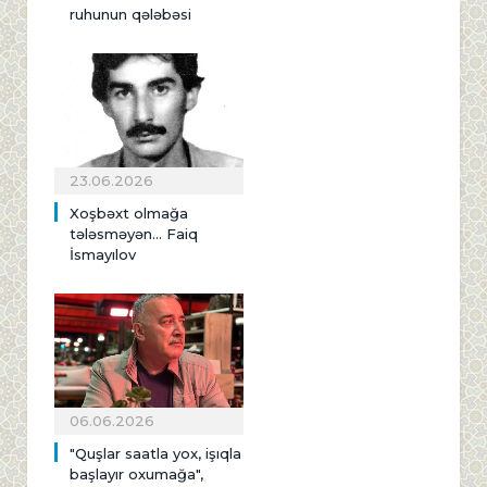
ruhunun qələbəsi
23.06.2026
Xoşbəxt olmağa
tələsməyən... Faiq
İsmayılov
06.06.2026
"Quşlar saatla yox, işıqla
başlayır oxumağa",