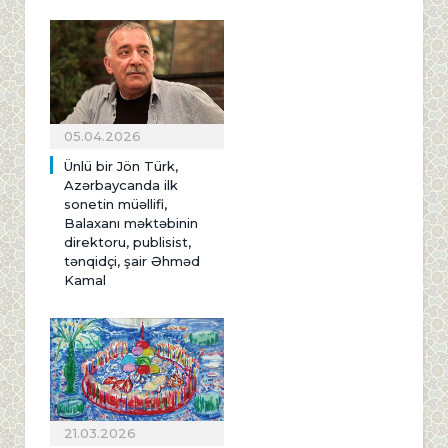
05.04.2026
Ünlü bir Jön Türk,
Azərbaycanda ilk
sonetin müəllifi,
Balaxanı məktəbinin
direktoru, publisist,
tənqidçi, şair Əhməd
Kamal
21.03.2026