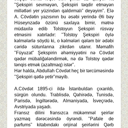
"Şekspiri sevməyən, Şekspiri təqdir etməyən
millətləri yer yüzindən qaldırmalı" deyəyim". Elə
A. Cövdətin yazısının bu əsəbi yerində Əli bəy
Hüseynzadə özünü saxlaya bimir, mətnə
müdaxilə edib Tolstoyun Şekspiri rüsvay
etməsini xatırladır: "Tolstoy Şekspiri öylə
kəlmələrlə söydü ki, o kəlmələri qələm bir ədəbi
cəridə sütunlarına zikrdən utanır. Məmafih
"Füyuzat" Şekspirin əhəmiyyətini nə Cövdət
qədər mübaliğələndirmək, nə də Tolstoy qədər
tənqis etmək (azaltmaq) istər".
Hər halda, Abdullah Cövdət heç bir tərcüməsində
"Şekspiri qətlə yetir"məyib.
A.Cövdət 1895-ci ildə İstanbuldan çıxarıldı,
sürgün olundu. Trablisdə, Qahirədə, Tunisdə,
Parisdə, İngiltərədə, Almaniyada, İsveçrədə,
Avstriyada yaşadı.
Fransız dilini fransızca mükəmməl şeirlər
yazmaq dərəcəsində öyrəndi. "Pafale de
parfums" kitabındakı orijinal şeirlərini Qərb