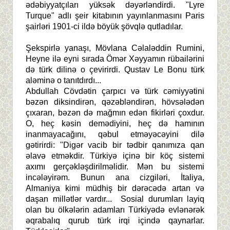
ədəbiyyatçıları yüksək dəyərləndirdi. "Lyre
Turque" adlı şeir kitabının yayınlanmasını Paris
şairləri 1901-ci ildə böyük şövqlə qutladılar.
Şekspirlə yanaşı, Mövlana Cəlaləddin Rumini,
Heyne ilə eyni sırada Ömər Xəyyamın rübailərini
də türk dilinə o çevirirdi. Qustav Le Bonu türk
aləminə o tanıtdırdı...
Abdullah Cövdətin çarpıcı və türk cəmiyyətini
bəzən diksindirən, qəzəbləndirən, hövsələdən
çıxaran, bəzən də mağmın edən fikirləri çoxdur.
O, heç kəsin demədiyini, heç də hamının
inanmayacağını, qəbul etməyəcəyini dilə
gətirirdi: "Digər vacib bir tədbir qanımıza qan
əlavə etməkdir. Türkiyə içinə bir köç sistemi
axımı gerçəkləşdirilməlidir. Mən bu sistemi
incələyirəm. Bunun ana cizgiləri, İtaliya,
Almaniya kimi müdhiş bir dərəcədə artan və
daşan millətlər vardır... Sosial durumları layiq
olan bu ölkələrin adamları Türkiyədə evlənərək
əqrabalıq qurub türk irqi içində qaynarlar.