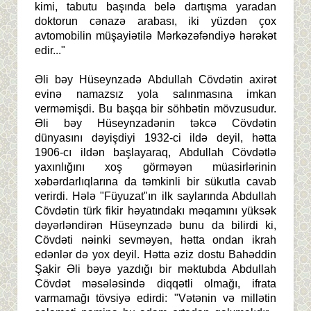
kimi, tabutu başında belə dartışma yaradan
doktorun cənazə arabası, iki yüzdən çox
avtomobilin müşayiətilə Mərkəzəfəndiyə hərəkət
edir..."
Əli bəy Hüseynzadə Abdullah Cövdətin axirət
evinə namazsız yola salınmasına imkan
verməmişdi. Bu başqa bir söhbətin mövzusudur.
Əli bəy Hüseynzadənin təkcə Cövdətin
dünyasını dəyişdiyi 1932-ci ildə deyil, hətta
1906-cı ildən başlayaraq, Abdullah Cövdətlə
yaxınlığını xoş görməyən müasirlərinin
xəbərdarlıqlarına da təmkinli bir sükutla cavab
verirdi. Hələ "Füyuzat"ın ilk saylarında Abdullah
Cövdətin türk fikir həyatındakı məqamını yüksək
dəyərləndirən Hüseynzadə bunu da bilirdi ki,
Cövdəti nəinki sevməyən, hətta ondan ikrah
edənlər də yox deyil. Hətta əziz dostu Bahəddin
Şakir Əli bəyə yazdığı bir məktubda Abdullah
Cövdət məsələsində diqqətli olmağı, ifrata
varmamağı tövsiyə edirdi: "Vətənin və millətin