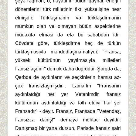
şeyə rəğmən, o, həyatının bütün qaynar, enerjili
dönəmlərini türk millətinin fikri yüksəlişinə həsr
etmişdir. Türkləşmənin və türkləşdirmənin
mümkün olan və olmayan bütün aspektlərinə
müdaxilə etməsi də elə bu səbəbdən idi.
Cövdətə görə, türkləşdirmə heç də türkün
türkləşməsiylə məhdudlaşmamalıydı: "Fransa,
yüksək kültürünün yayılmasıyla millətləri
fransızlaşdırır" demək daha doğrudur. Şərqdə də,
Qərbdə də aydınların və seçkinlərin hamısı az-
çox fransızlaşmışdır... Lamartin "Fransanın
aydınlatdığı hər yer Vətənimdir, fransız
kültürünün aydınlatdığı və fəth etdiyi hər yer
Fransadır" - deyir. Fransız, Fransada "Vətəndaş,
fransızca danış!" deməyə möhtac deyildir.
Danışmaq bir yana dursun, Parisdə fransız şairi