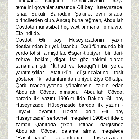
Türkiyədə istiqlalın, demokratizmin ideya
təməlini qoyanlar sırasında Əli bəy Hüseynzadə,
İshaq Sükuti, Bahəddin Şakirlə, eyni sırada,
birincilərdən olub. Ancaq buna rəğmən, Abdullah
Cövdətə münasibət heç vaxt birmənalı olmayıb.
Elə indi də.
Cövdət Əli bəy Hüseynzadənin yaxın
dostlarından biriydi. İstanbul Darülfünununda bir
yerdə təhsil almışdılar. Əsgəri-tibbiyəni biri dəri-
zöhrəvi həkimi, digəri isə göz həkimi olaraq
tamamlamışdı. "İttihad və tərəqqi"ni bir yerdə
yaratmışdılar. Atatürkün düşüncələrinə təsir
göstərən fikir adamlarından biriydi. Ziya Gökalpa
Qərb mədəniyyətinə yönəlməsini təlqin edən
Abdullah Cövdət olmuşdu. Abdullah Cövdət
barədə ilk yazını 1906-cı ildə Bakıda Əli bəy
Hüseynzadə, Hüseynzadə barədə ilk yazını -
"İhyayi layəmut. Həkim, ədib Əli bəy
Hüseynzadə" sərlövhəli məqaləni 1908-ci ildə o
zaman Qahirədə çıxan "İctihad" dərgisində
Abdullah Cövdət qələmə almış, məqalədə
"Rəsuli-həqq" adlandırdığı Hüseynzadəni