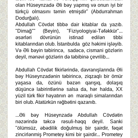
olan Hüseynzadə Əli bəy yapmış və onun iyi bir
türkçü olmasını təmin etmişdir" (Abdurrahman
Dodurğalı).
Abdullah Cövdət tibbə dair kitablar da yazıb.
"Dimağ"" (Beyin), "Fiziyologiyai-Təfəkkür"...
əsərləri dövrünün istinad edilən tibbi
kitablarından olub. İstanbulda göz həkimi işləyib.
Və Əli bəyin təbirincə, sadəcə, cismani gözlərin
deyil, mənəvi gözlərin də təbibinə çevrilib...
Abdullah Cövdət fikirlərində, davranışlarında Əli
bəy Hüseynzadənin təbirincə, ziqzaqlı bir ömür
yaşasa da, özünü bəzən qarışıq, dolaşıq
düşüncə labirintlərinə salsa da, hər halda, XX
yüzil türk fikir həyatının ən maraqlı simalarından
biri olub. Atatürkün rəğbətini qazanıb.
...Əli bəy Hüseynzadə Abdullah Cövdətin
nəzərində təkcə rəsuli-həqq deyil. Sanki
"ölümsüz, əbədilik doğulmuş bir şairdir, fəqət
zincirlənmiş Prometey kimi bir şairdir... Prometey