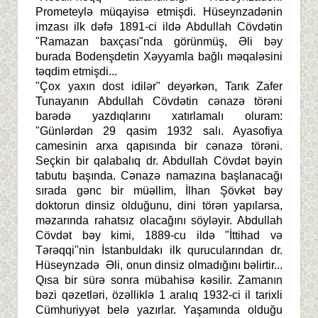
Prometeylə müqayisə etmişdi. Hüseynzadənin
imzası ilk dəfə 1891-ci ildə Abdullah Cövdətin
"Ramazan baxçası"nda görünmüş, Əli bəy
burada Bodenşdetin Xəyyamla bağlı məqaləsini
təqdim etmişdi...
"Çox yaxın dost idilər" deyərkən, Tarık Zafer
Tunayanın Abdullah Cövdətin cənazə törəni
barədə yazdıqlarını xatırlamalı oluram:
"Günlərdən 29 qasim 1932 salı. Ayasofiya
camesinin arxa qapısında bir cənazə törəni.
Seçkin bir qalabalıq dr. Abdullah Cövdət bəyin
tabutu başında. Cənazə namazına başlanacağı
sırada gənc bir müəllim, İlhan Şövkət bəy
doktorun dinsiz olduğunu, dini törən yapılarsa,
məzarında rahatsız olacağını söyləyir. Abdullah
Cövdət bəy kimi, 1889-cu ildə "İttihad və
Tərəqqi"nin İstanbuldakı ilk qurucularından dr.
Hüseynzadə Əli, onun dinsiz olmadığını bəlirtir...
Qısa bir sürə sonra mübahisə kəsilir. Zamanın
bəzi qəzetləri, özəlliklə 1 aralıq 1932-ci il tarixli
Cümhuriyyət belə yazırlar. Yaşamında olduğu