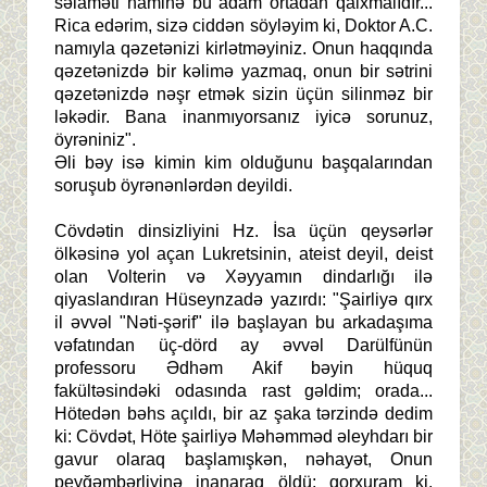
səlaməti naminə bu adam ortadan qalxmalıdır...
Rica edərim, sizə ciddən söyləyim ki, Doktor A.C.
namıyla qəzetənizi kirlətməyiniz. Onun haqqında
qəzetənizdə bir kəlimə yazmaq, onun bir sətrini
qəzetənizdə nəşr etmək sizin üçün silinməz bir
ləkədir. Bana inanmıyorsanız iyicə sorunuz,
öyrəniniz".
Əli bəy isə kimin kim olduğunu başqalarından
soruşub öyrənənlərdən deyildi.
Cövdətin dinsizliyini Hz. İsa üçün qeysərlər
ölkəsinə yol açan Lukretsinin, ateist deyil, deist
olan Volterin və Xəyyamın dindarlığı ilə
qiyaslandıran Hüseynzadə yazırdı: "Şairliyə qırx
il əvvəl "Nəti-şərif" ilə başlayan bu arkadaşıma
vəfatından üç-dörd ay əvvəl Darülfünün
professoru Ədhəm Akif bəyin hüquq
fakültəsindəki odasında rast gəldim; orada...
Hötedən bəhs açıldı, bir az şaka tərzində dedim
ki: Cövdət, Höte şairliyə Məhəmməd əleyhdarı bir
gavur olaraq başlamışkən, nəhayət, Onun
peyğəmbərliyinə inanaraq öldü; qorxuram ki,