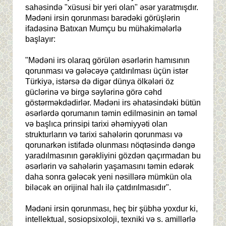
sahəsində "xüsusi bir yeri olan" əsər yaratmışdır.
Mədəni irsin qorunması barədəki görüşlərin
ifadəsinə Batıxan Mumçu bu mühakimələrlə
başlayır:
"Mədəni irs olaraq görülən əsərlərin hamısının
qorunması və gələcəyə çatdırılması üçün istər
Türkiyə, istərsə də digər dünya ölkələri öz
güclərinə və birgə səylərinə görə cəhd
göstərməkdədirlər. Mədəni irs əhatəsindəki bütün
əsərlərdə qorumanın təmin edilməsinin ən təməl
və başlıca prinsipi tarixi əhəmiyyəti olan
strukturların və tarixi sahələrin qorunması və
qorunarkən istifadə olunması nöqtəsində dəngə
yaradılmasının gərəkliyini gözdən qaçırmadan bu
əsərlərin və sahələrin yaşamasını təmin edərək
daha sonra gələcək yeni nəsillərə mümkün ola
biləcək ən orijinal halı ilə çatdırılmasıdır".
Mədəni irsin qorunması, heç bir şübhə yoxdur ki,
intellektual, sosiopsixoloji, texniki və s. amillərlə