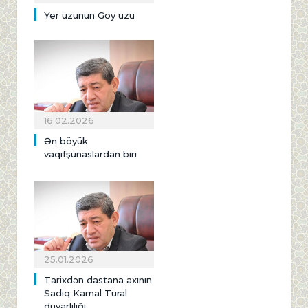
Yer üzünün Göy üzü
16.02.2026
Ən böyük
vaqifşünaslardan biri
25.01.2026
Tarixdən dastana axının
Sadıq Kamal Tural
duyarlılığı