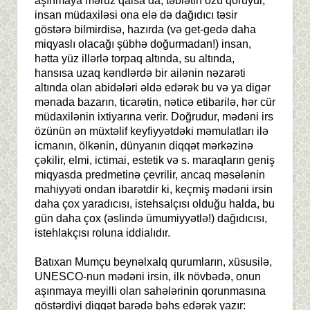
aşınmaya məruz qalsa da, təbiətin özü qoruyur,
insan müdaxiləsi ona elə də dağıdıcı təsir
göstərə bilmirdisə, hazırda (və get-gedə daha
miqyaslı olacağı şübhə doğurmadan!) insan,
hətta yüz illərlə torpaq altında, su altında,
hansısa uzaq kəndlərdə bir ailənin nəzarəti
altında olan abidələri əldə edərək bu və ya digər
mənada bazarın, ticarətin, nəticə etibarilə, hər cür
müdaxilənin ixtiyarına verir. Doğrudur, mədəni irs
özünün ən müxtəlif keyfiyyətdəki məmulatları ilə
icmanın, ölkənin, dünyanın diqqət mərkəzinə
çəkilir, elmi, ictimai, estetik və s. maraqların geniş
miqyasda predmetinə çevrilir, ancaq məsələnin
mahiyyəti ondan ibarətdir ki, keçmiş mədəni irsin
daha çox yaradıcısı, istehsalçısı olduğu halda, bu
gün daha çox (əslində ümumiyyətlə!) dağıdıcısı,
istehlakçısı roluna iddialıdır.
Batıxan Mumçu beynəlxalq qurumların, xüsusilə,
UNESCO-nun mədəni irsin, ilk növbədə, onun
aşınmaya meyilli olan sahələrinin qorunmasına
göstərdiyi diqqət barədə bəhs edərək yazır: