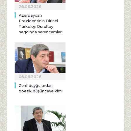
26.06.2026
Azərbaycan
Prezidentinin Birinci
Türkoloji Qurultay
haqqında sərəncamları
06.06.2026
Zərif duyğulardan
poetik düşüncəyə kimi