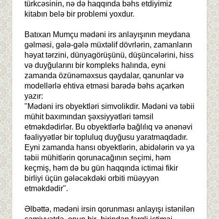
türkcəsinin, nə də haqqında bəhs etdiyimiz
kitabın belə bir problemi yoxdur.
Batıxan Mumçu mədəni irs anlayışının meydana
gəlməsi, gələ-gələ müxtəlif dövrlərin, zamanların
həyat tərzini, dünyagörüşünü, düşüncələrini, hiss
və duyğularını bir kompleks halında, eyni
zamanda özünəməxsus qaydalar, qanunlar və
modellərlə ehtiva etməsi barədə bəhs açarkən
yazır:
"Mədəni irs obyektləri simvolikdir. Mədəni və təbii
mühit baxımından şəxsiyyətləri təmsil
etməkdədirlər. Bu obyektlərlə bağlılıq və ənənəvi
fəaliyyətlər bir topluluq duyğusu yaratmaqdadır.
Eyni zamanda hansı obyektlərin, abidələrin və ya
təbii mühitlərin qorunacağının seçimi, həm
keçmiş, həm də bu gün haqqında ictimai fikir
birliyi üçün gələcəkdəki orbiti müəyyən
etməkdədir".
Əlbəttə, mədəni irsin qorunması anlayışı istənilən