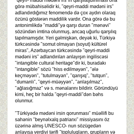
"qeyri- maddi mədəni irs"in qarşılaşdırılması ona
görə mübahisəlidir ki, "qeyri-maddi mədəni irs"
adlandırdığımız fenomendə də çox aydın olaraq
özünü göstərən maddilik vardır. Ona görə də bu
antonimlikdə "maddi"yə qarşı duran "mənəvi"
sözündən imtina olunmuş, ancaq uğurlu qarşılıq
tapılmamışdır. Yeri gəlmişkən, deyək ki, Türkiyə
türkcəsində "somut olmayan (soyut) kültürel
miras", Azərbaycan türkcəsində "qeyri-maddi
mədəni irs" adlandırılan anlayışın ingiliscəsi
"intangible cultural heritage"dir ki, buradakı
"intangible" sözü "hiss edilməyən", "ələ
keçməyən", "tutulmayan", "qarışıq", "tutqun",
"dumanlı", "qeyri-müəyyən", "anlaşılmaz",
"ağlasığmaz" və s. mənalarını bildirir. Göründüyü
kimi, heç bir halda "qeyri-maddi"dən bəhs
olunmur.
"Türkiyədə mədəni irsin qorunması" müəllifi bu
sahənin "beynəlxalq patriarxı" missiyasını öz
üzərinə almış UNESCO- nun sözügedən
anlayışa verdiyi tərifi "topluluqların, qrupların və