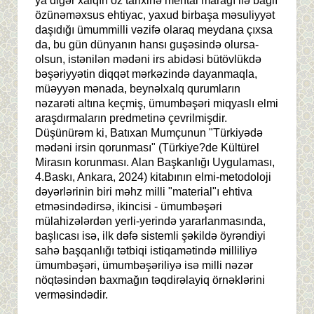
ya digər xalqın öz tarixinə mental marağı ilə bağlı
özünəməxsus ehtiyac, yaxud birbaşa məsuliyyət
daşıdığı ümummilli vəzifə olaraq meydana çıxsa
da, bu gün dünyanın hansı guşəsində olursa-
olsun, istənilən mədəni irs abidəsi bütövlükdə
bəşəriyyətin diqqət mərkəzində dayanmaqla,
müəyyən mənada, beynəlxalq qurumların
nəzarəti altına keçmiş, ümumbəşəri miqyaslı elmi
araşdırmaların predmetinə çevrilmişdir.
Düşünürəm ki, Batıxan Mumçunun "Türkiyədə
mədəni irsin qorunması" (Türkiye?de Kültürel
Mirasın korunması. Alan Başkanlığı Uygulaması,
4.Baskı, Ankara, 2024) kitabının elmi-metodoloji
dəyərlərinin biri məhz milli "material"ı ehtiva
etməsindədirsə, ikincisi - ümumbəşəri
mülahizələrdən yerli-yerində yararlanmasında,
başlıcası isə, ilk dəfə sistemli şəkildə öyrəndiyi
sahə başqanlığı tətbiqi istiqamətində milliliyə
ümumbəşəri, ümumbəşəriliyə isə milli nəzər
nöqtəsindən baxmağın təqdirəlayiq örnəklərini
verməsindədir.