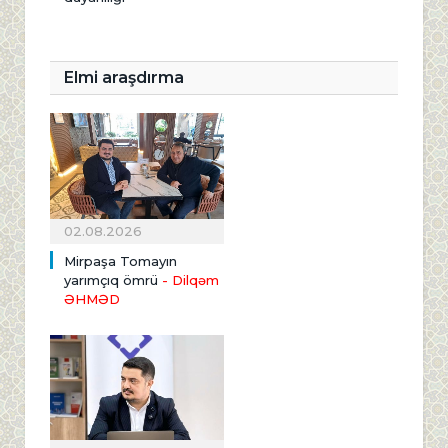
Elmi araşdırma
02.08.2026
Mirpaşa Tomayın
yarımçıq ömrü
- Dilqəm
ƏHMƏD