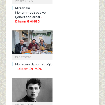
22.07.2026
Mirzəbala
Məhəmmədzadə və
Çolakzadə ailəsi
-
Dilqəm ƏHMƏD
13.07.2026
Mühacirin diplomat oğlu
- Dilqəm ƏHMƏD
05.06.2026