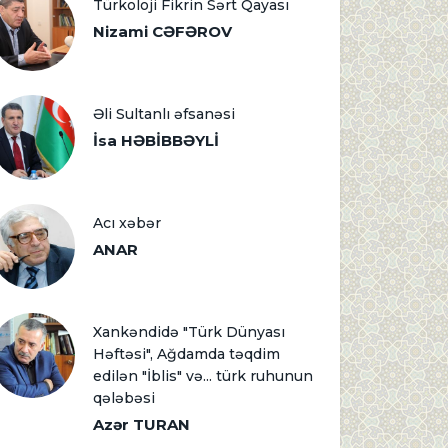
Türkoloji Fikrin Sərt Qayası
Nizami CƏFƏROV
Əli Sultanlı əfsanəsi
İsa HƏBİBBƏYLİ
Acı xəbər
ANAR
Xankəndidə "Türk Dünyası
Həftəsi", Ağdamda təqdim
edilən "İblis" və... türk ruhunun
qələbəsi
Azər TURAN