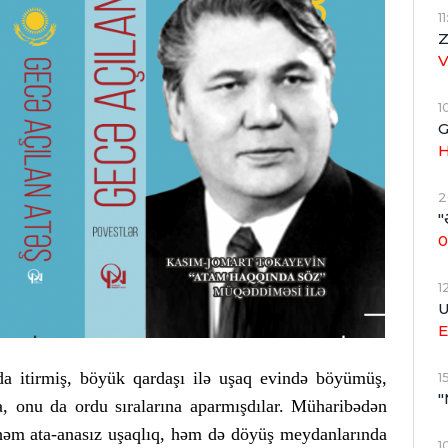
1
Z
1
G
H
2
"
0
1
U
E
da itirmiş, böyük qardaşı ilə uşaq evində böyümüş,
1
"
, onu da ordu sıralarına aparmışdılar. Müharibədən
həm ata-anasız uşaqlıq, həm də döyüş meydanlarında
1