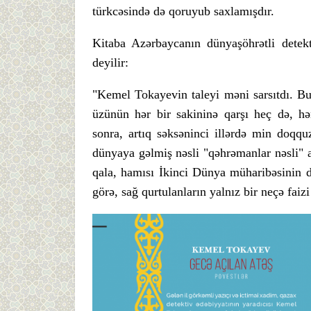
türkcəsində də qoruyub saxlamışdır.
Kitaba Azərbaycanın dünyaşöhrətli detek
deyilir:
"Kemel Tokayevin taleyi məni sarsıtdı. Bu
üzünün hər bir sakininə qarşı heç də, hə
sonra, artıq səksəninci illərdə min doqqu
dünyaya gəlmiş nəsli "qəhrəmanlar nəsli" 
qala, hamısı İkinci Dünya müharibəsinin d
görə, sağ qurtulanların yalnız bir neçə faizi