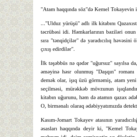
"Atam haqqında söz"də Kemel Tokayevin ilk 
..."Ulduz yürüşü" adlı ilk kitabını Qazaxıs
təcrübəsi idi. Həmkarlarının bəziləri onu
sıra "tənqidçilər" də yaradıcılıq həvəsini 
çıxış edirdilər".
İlk təşəbbüs nə qədər "uğursuz" sayılsa da, 
əməyinə həsr olunmuş "Daşqın" romanı "
demək olar, işıq üzü görməmiş, atam yeni
seçilməsi, mürəkkəb mövzunun işıqlandır
kitabın uğurunu, həm də atamın qazax ədəb
O, birmənalı olaraq ədəbiyyatımızda detekti
Kasım-Jomart Tokayev atasının yaradıcılığ
əsasları haqqında deyir ki, "Kemel Toka