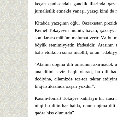
keçən qanlı-qadalı gənclik illərində qaza
jurnalistlik etməklə yanaşı, yazıçı kimi də 
Kitabda yazıçının oğlu, Qazaxıstan prez
Kemel Tokayevin mühiti, həyatı, şəxsiyyət
son dərəcə mühüm məlumat verir. Və bu mə
böyük səmimiyyətin ifadəsidir. Atasının 
bəhs etdikdən sonra müəllif, onun "ədəbiyy
"Atamın doğma dili ömrünün axırınadək an
ana dilini sevir, haqlı olaraq, bu dili h
dediyinə, ailəmizdə tez-tez təkrar etdiyi
linqvistikasında oxşarı yoxdur".
Kasım-Jomart Tokayev xatırlayır ki, atası r
nitqi bu dilin hər halda, onun doğma dili 
qədər hiss olunurdu".