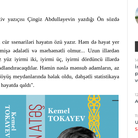
tiv yazıçısı Çingiz Abdullayevin yazdığı Ön sözdə
 cür ssenariləri həyatın özü yazır. Həm də həyat yer
mişə ədalətli və mərhəmətli olmur... Uzun illərdən
z yüz iyirmi iki, iyirmi üç, iyirmi dördüncü illərdə
1
İ
adlandıracaqdılar. Həmin nəslə mənsub adamların, az
p
öyüş meydanlarında həlak oldu, dəhşətli statistikaya
v
 həyatda qaldı".
1
A
1
U
S