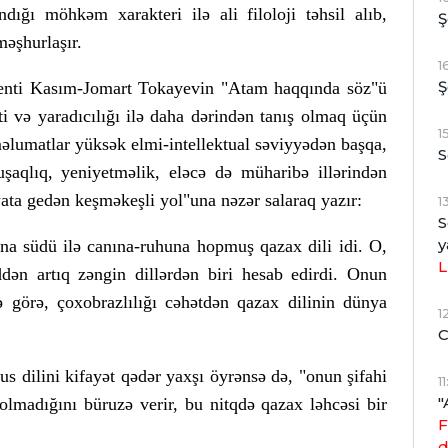
ndığı möhkəm xarakteri ilə ali filoloji təhsil alıb,
Ş
məşhurlaşır.
1
Ş
identi Kasım-Jomart Tokayevin "Atam haqqında söz"ü
i və yaradıcılığı ilə daha dərindən tanış olmaq üçün
1
lumatlar yüksək elmi-intellektual səviyyədən başqa,
S
uşaqlıq, yeniyetməlik, eləcə də müharibə illərindən
ata gedən keşməkeşli yol"una nəzər salaraq yazır:
1
S
y
a südü ilə canına-ruhuna hopmuş qazax dili idi. O,
L
əddən artıq zəngin dillərdən biri hesab edirdi. Onun
nə görə, çoxobrazlılığı cəhətdən qazax dilinin dünya
1
C
us dilini kifayət qədər yaxşı öyrənsə də, "onun şifahi
1
"
olmadığını büruzə verir, bu nitqdə qazax ləhcəsi bir
F
d