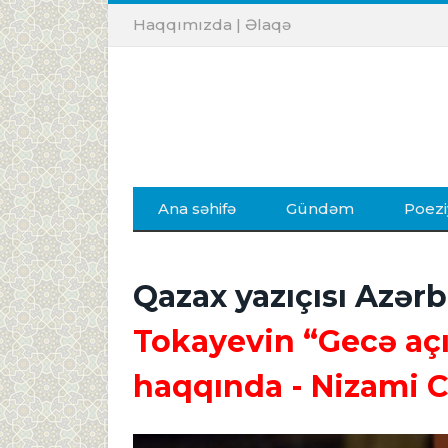
Haqqımızda
|
Əlaqə
Ana səhifə
Gündəm
Poezi
Qazax yazıçısı Azər
Tokayevin “Gecə açı
haqqında
- Nizami