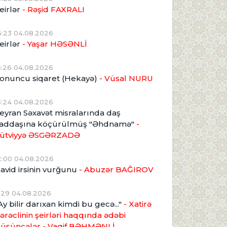
eirlər
- Rəşid FAXRALI
6:23 04.08.2026
eirlər
- Yaşar HƏSƏNLİ
5:26 04.08.2026
onuncu siqaret (Hekayə)
- Vüsal NURU
3:24 04.08.2026
eyran Səxavət misralarında daş
addaşına köçürülmüş "Əhdnamə"
-
ütviyyə ƏSGƏRZADƏ
2:00 04.08.2026
avid irsinin vurğunu
- Abuzər BAĞIROV
1:29 04.08.2026
Ay bilir darıxan kimdi bu gecə..."
- Xatirə
ərəclinin şeirləri haqqında ədəbi
üşüncələr - Vaqif BƏHMƏNLİ