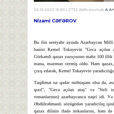
25.10.2023 15:00
| 2732 dəfə oxunub
A
A+
Nizami CƏFƏROV
Bu ilin sentyabr ayında Azərbaycan Milli
banisi Kemel Tokayevin "Gecə açılan at
Görkəmli qazax yazıçısının məhz 100 illik y
məna, məzmun vermiş oldu. Həm qazax, h
çıxış edərək, Kemel Tokayevin yaradıcılığı
Təqdimat nə qədər möhtəşəm olsa da, əsa
qızıl", "Gecə açılan atəş" və "Sirli iz
romanlarının) azərbaycanca nəşri idi. V
Əbdülrəhmanlı sözügedən yaradıcılıq işin
qazax dilinin ifadə imkanlarını, həm də