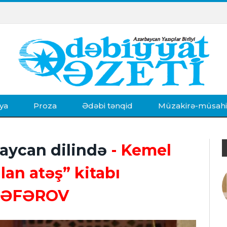
ya
Proza
Ədəbi tənqid
Müzakirə-müsah
baycan dilində
- Kemel
lan atəş” kitabı
 CƏFƏROV