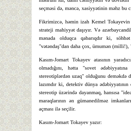
məhrum idi, daim cəmiyyətin və dövlətin m
seçməsi də, məncə, xasiyyətinin məhz bu cə
Fikrimizcə, həmin izah Kemel Tokayevin 
strateji mahiyyət daşıyır. Və azərbaycandi
mənada olduqca qabarıqdır ki, söhbət 
"vətəndaş"dan daha çox, ümumən (milli!), 
Kasım-Jomart Tokayev atasının yaradıcıl
olmadığını, hətta "sovet ədəbiyyatın
stereotiplərdən uzaq" olduğunu deməkdə d
lazımdır ki, detektiv dünya ədəbiyyatının e
stereotip üzərində dayanmaq, hansısa "ide
maraqlarının ən gümanedilməz imkanların
açması ilə seçilir.
Kasım-Jomart Tokayev yazır: