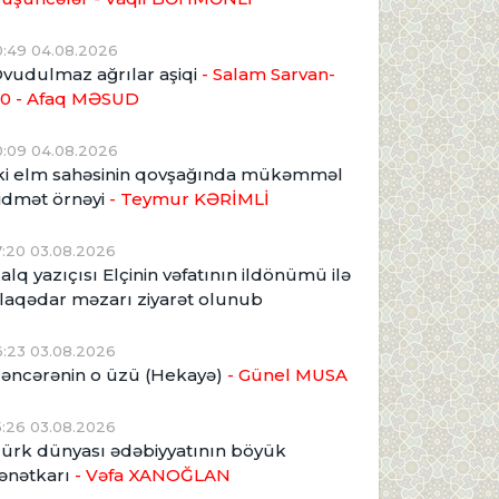
0:49 04.08.2026
vudulmaz ağrılar aşiqi
- Salam Sarvan-
0 - Afaq MƏSUD
0:09 04.08.2026
ki elm sahəsinin qovşağında mükəmməl
idmət örnəyi
- Teymur KƏRİMLİ
7:20 03.08.2026
alq yazıçısı Elçinin vəfatının ildönümü ilə
laqədar məzarı ziyarət olunub
6:23 03.08.2026
əncərənin o üzü (Hekayə)
- Günel MUSA
5:26 03.08.2026
ürk dünyası ədəbiyyatının böyük
ənətkarı
- Vəfa XANOĞLAN