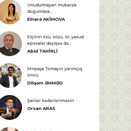
Unudulmayan mübarək
doğumlara...
Elnarə AKİMOVA
Elçinin özü, sözü, izi, yaxud
epoxalar dəyişsə də...
Abid TAHİRLİ
Mirpaşa Tomayın yarımçıq
ömrü
Dilqəm ƏHMƏD
Şairlər kədərlənməsin
Orxan ARAS