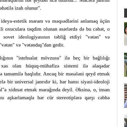
araqlarını hər şeydən uca tuturdu... Macəra janrını
hətilə izah olunur".
ideya-estetik məram və məqsədlərini anlamaq üçün
lli oxuculara təqdim olunan əsərlərdə də bu cəhət, o
sovet ideologiyasının təbliğ etdiyi "vətən" və
"vətən" və "vətəndaş"dan gedir.
ığının "istehsalat mövzusu" ilə heç bir bağlılığı
a xas olan hüquq-mühafizə sistemi ilə əlaqədar
ə tamamilə haqlıdır. Ancaq bir məsələni qeyd etmək
lə bir universal janrıdır ki, hər hansı siyasi-ideoloji
al"a xidmət etmək marağında deyil. Əksinə, o, insan
ı aşkarlamaqla hər cür stereotiplərə qarşı cəbhə