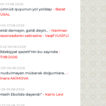
1:00 07.08.2026
ümrüd quşunun yol yoldaşı
- Barat
VÜSAL
0:00 07.08.2026
etdi deməyin, gəldi deyin...
- Nəriman
əsənzadənin xatirəsinə
- Vaqif YUSİFLİ
0:43 06.08.2026
Ədəbiyyat qəzeti"nin bu sayında
-
7.08.2026
2:09 06.08.2026
nudulmayan mübarək doğumlara...
-
lnarə AKİMOVA
5:26 05.08.2026
Məsih Ebolidə dayandı"
- Karlo Levi
0:23 05.08.2026