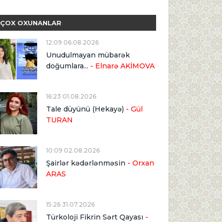
ÇOX OXUNANLAR
12:09 06.08.2026
Unudulmayan mübarək
doğumlara...
- Elnarə AKİMOVA
16:23 01.08.2026
Tale düyünü (Hekayə)
- Gül
TURAN
10:09 02.08.2026
Şairlər kədərlənməsin
- Orxan
ARAS
15:26 31.07.2026
Türkoloji Fikrin Sərt Qayası
-