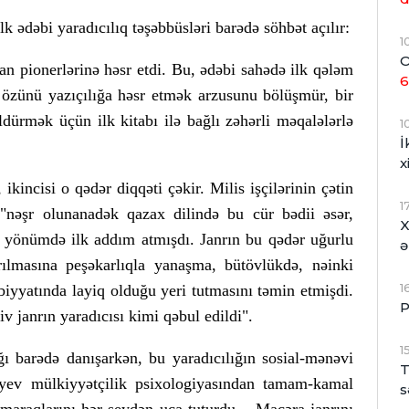
ədəbi yaradıcılıq təşəbbüsləri barədə söhbət açılır:
1
O
tan pionerlərinə həsr etdi. Bu, ədəbi sahədə ilk qələm
6
n özünü yazıçılığa həsr etmək arzusunu bölüşmür, bir
öldürmək üçün ilk kitabı ilə bağlı zəhərli məqalələrlə
1
İ
x
ikincisi o qədər diqqəti çəkir. Milis işçilərinin çətin
1
nəşr olunanadək qazax dilində bu cür bədii əsər,
X
 yönümdə ilk addım atmışdı. Janrın bu qədər uğurlu
ə
ılmasına peşəkarlıqla yanaşma, bütövlükdə, nəinki
1
iyyatında layiq olduğu yeri tutmasını təmin etmişdi.
P
v janrın yaradıcısı kimi qəbul edildi".
1
ı barədə danışarkən, bu yaradıcılığın sosial-mənəvi
T
yev mülkiyyətçilik psixologiyasından tamam-kamal
s