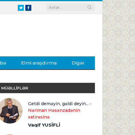
Twitter
Facebook
ibə
Elmi araşdırma
Digər
MÜƏLLİFLƏR
Getdi deməyin, gəldi deyin...
-
Nəriman Həsənzadənin
xatirəsinə
Vaqif YUSİFLİ