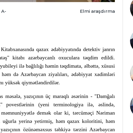
A-
Elmi araşdırma
 Kitabxanasında qazax ədəbiyyatında detektiv janrın
əş" kitabı azərbaycanlı oxuculara təqdim edildi.
ubileyi ilə bağlılığı həmin təqdimata, əlbəttə, xüsusi
əm də Azərbaycan ziyalıları, ədəbiyyat xadimləri
nı yüksək qiymətləndirdilər.
s məsələ, yazıçının üç maraqlı əsərinin - "Damğalı
" povestlərinin (yeni terminologiya ilə, əslində,
ə məmnuniyyətlə demək olar ki, tərcüməçi Nəriman
i uğurla yerinə yetirmiş, həm qazax koloritini, həm
 yazıçının özünəməxsus təhkiyə tərzini Azərbaycan