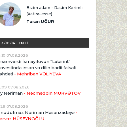
Bizim adam - Rasim Kərimli
(Xatirə-esse)
Turan UĞUR
XƏBƏR LENTİ
4:10 07.08.2026
mamverdi İsmayılovun "Labirint"
ovestində insan və dilin bədii-fəlsəfi
əhdəti
- Mehriban VƏLİYEVA
2:09 07.08.2026
y Nəriman
- Nəcməddin MÜRVƏTOV
1:29 07.08.2026
nudulmaz Nəriman Həsənzadəyə
-
ərvaz HÜSEYNOĞLU