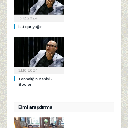
13.12.2024
İsti qar yağır...
21.10.2024
Tənhalığın dahisi -
Bodler
Elmi araşdırma