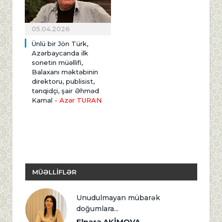
05.04.2026
Ünlü bir Jön Türk,
Azərbaycanda ilk
sonetin müəllifi,
Balaxanı məktəbinin
direktoru, publisist,
tənqidçi, şair Əhməd
Kamal
- Azər TURAN
MÜƏLLİFLƏR
Unudulmayan mübarək
doğumlara...
Elnarə AKİMOVA