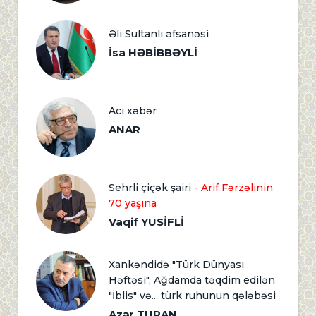
Əli Sultanlı əfsanəsi
İsa HƏBİBBƏYLİ
Acı xəbər
ANAR
Sehrli çiçək şairi
- Arif Fərzəlinin
70 yaşına
Vaqif YUSİFLİ
Xankəndidə "Türk Dünyası
Həftəsi", Ağdamda təqdim edilən
"İblis" və... türk ruhunun qələbəsi
Azər TURAN