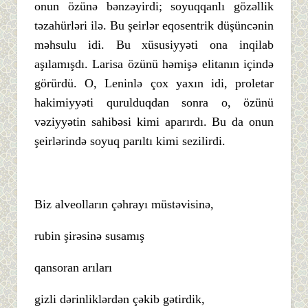
onun özünə bənzəyirdi; soyuqqanlı gözəllik
təzahürləri ilə. Bu şeirlər eqosentrik düşüncənin
məhsulu idi. Bu xüsusiyyəti ona inqilab
aşılamışdı. Larisa özünü həmişə elitanın içində
görürdü. O, Leninlə çox yaxın idi, proletar
hakimiyyəti qurulduqdan sonra o, özünü
vəziyyətin sahibəsi kimi aparırdı. Bu da onun
şeirlərində soyuq parıltı kimi sezilirdi.
Biz alveolların çəhrayı müstəvisinə,
rubin şirəsinə susamış
qansoran arıları
gizli dərinliklərdən çəkib gətirdik,