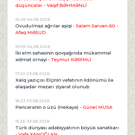
düşüncələr - Vaqif BƏHMƏNLİ
10:49 04.08.2026
Ovudulmaz ağrılar aşiqi
- Salam Sarvan-60 -
Afaq MƏSUD
10:09 04.08.2026
İki elm sahəsinin qovşağında mükəmməl
xidmət örnəyi
- Teymur KƏRİMLİ
17:20 03.08.2026
Xalq yazıçısı Elçinin vəfatının ildönümü ilə
əlaqədar məzarı ziyarət olunub
16:23 03.08.2026
Pəncərənin o üzü (Hekayə)
- Günel MUSA
15:26 03.08.2026
Türk dünyası ədəbiyyatının böyük sənətkarı
- Vəfa XANOĞLAN