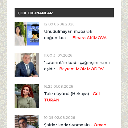
ÇOX OXUNANLAR
12:09 06.08.2026
Unudulmayan mübarək
doğumlara...
- Elnarə AKİMOVA
11:00 31.07.2026
"Labirint"in bədii çağırışını hamı
eşidir
- Bayram MƏMMƏDOV
16:23 01.08.2026
Tale düyünü (Hekayə)
- Gül
TURAN
10:09 02.08.2026
Şairlər kədərlənməsin
- Orxan