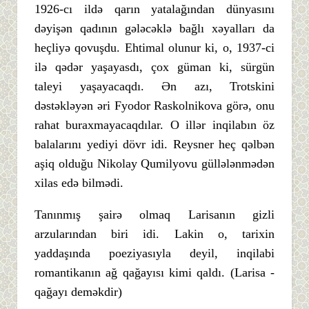
1926-cı ildə qarın yatalağından dünyasını
dəyişən qadının gələcəklə bağlı xəyalları da
heçliyə qovuşdu. Ehtimal olunur ki, o, 1937-ci
ilə qədər yaşayasdı, çox güman ki, sürgün
taleyi yaşayacaqdı. Ən azı, Trotskini
dəstəkləyən əri Fyodor Raskolnikova görə, onu
rahat buraxmayacaqdılar. O illər inqilabın öz
balalarını yediyi dövr idi. Reysner heç qəlbən
aşiq olduğu Nikolay Qumilyovu güllələnmədən
xilas edə bilmədi.
Tanınmış şairə olmaq Larisanın gizli
arzularından biri idi. Lakin o, tarixin
yaddaşında poeziyasıyla deyil, inqilabi
romantikanın ağ qağayısı kimi qaldı. (Larisa -
qağayı deməkdir)