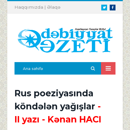
Haqqımızda
|
Əlaqə
Twitter
Facebook
Ana səhifə
Rus poeziyasında
köndələn yağışlar
-
II yazı
- Kənan HACI