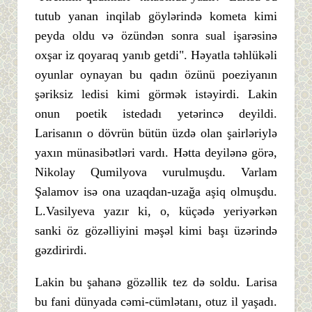
tutub yanan inqilab göylərində kometa kimi
peyda oldu və özündən sonra sual işarəsinə
oxşar iz qoyaraq yanıb getdi". Həyatla təhlükəli
oyunlar oynayan bu qadın özünü poeziyanın
şəriksiz ledisi kimi görmək istəyirdi. Lakin
onun poetik istedadı yetərincə deyildi.
Larisanın o dövrün bütün üzdə olan şairləriylə
yaxın münasibətləri vardı. Hətta deyilənə görə,
Nikolay Qumilyova vurulmuşdu. Varlam
Şalamov isə ona uzaqdan-uzağa aşiq olmuşdu.
L.Vasilyeva yazır ki, o, küçədə yeriyərkən
sanki öz gözəlliyini məşəl kimi başı üzərində
gəzdirirdi.
Lakin bu şahanə gözəllik tez də soldu. Larisa
bu fani dünyada cəmi-cümlətanı, otuz il yaşadı.