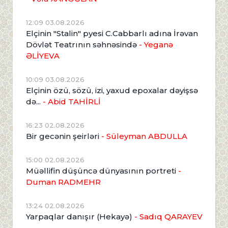
12:09 03.08.2026
Elçinin "Stalin" pyesi C.Cabbarlı adına İrəvan
Dövlət Teatrının səhnəsində
- Yeganə
ƏLİYEVA
10:09 03.08.2026
Elçinin özü, sözü, izi, yaxud epoxalar dəyişsə
də...
- Abid TAHİRLİ
16:23 02.08.2026
Bir gecənin şeirləri
- Süleyman ABDULLA
15:00 02.08.2026
Müəllifin düşüncə dünyasının portreti
-
Duman RADMEHR
13:24 02.08.2026
Yarpaqlar danışır (Hekayə)
- Sadıq QARAYEV