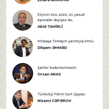
Elçinin özü, sözü, izi, yaxud
epoxalar dəyişsə də...
Abid TAHİRLİ
Mirpaşa Tomayın yarımçıq ömrü
Dilqəm ƏHMƏD
Şairlər kədərlənməsin
Orxan ARAS
Türkoloji Fikrin Sərt Qayası
Nizami CƏFƏROV