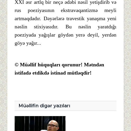
XXI əsr artlq bir neçə ədəbi nəsil yetişdirib və
rus poeziyasının ekstravaqantizmə meyli
artmaqdadır. Dəyərlərə travestik yanaşma yeni
nəslin stixiyasıdır. Bu nəslin yaratdığı
poeziyada yağışlar göydən yerə deyil, yerdən
göyə yağır...
© Müəllif hüquqları qorunur! Mətndən
istifadə etdikdə istinad mütləqdir!
Müəllifin digər yazıları