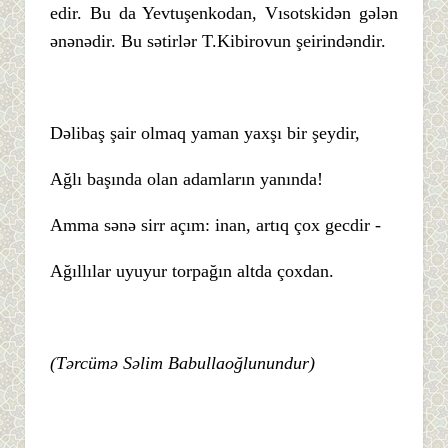
edir. Bu da Yevtuşenkodan, Vısotskidən gələn
ənənədir. Bu sətirlər T.Kibirovun şeirindəndir.
Dəlibaş şair olmaq yaman yaxşı bir şeydir,
Ağlı başında olan adamların yanında!
Amma sənə sirr açım: inan, artıq çox gecdir -
Ağıllılar uyuyur torpağın altda çoxdan.
(Tərcümə Səlim Babullaoğlunundur)