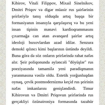
Kibirov, Vitali Filippov, Mixail Sinelnikov,
Dmitri Priqov və digər müasir rus şairlərinin
şeirləriylə tanış olduqda artıq başqa bir
formasiyanın insanıyla qarşılaşırıq və bu yeni
insan tipinin mənəvi kardioqrammasını
çıxarmağa can atan avanqard şairlər artıq
ideoloji buxovlardan azad idilər. Senzura
demokl qılıncı kimi başlarının üstündə deyildi.
Buna görə də söz onların şeirlərində rahat nəfəs
alır. Şeir poliqonunda əyləncəli "döyüşlər" rus
poeziyasında tamamilə yeni paradiqmanın
yaranmasına vəsilə oldu. Estetik yorğunluqdan
oynaq, çevik postmodernizmə keçid rus şeirinin
nəfəs imkanlarını genişləndirdi. Timur
Kibirovun və Dmitri Priqovun şeirlərində rus
gerçəkliyi özünəironiya formasında təzahür