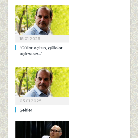
18.01.2025
"Güllər açılsın, güllələr
açılmasın..."
03.01.2025
Şeirlər