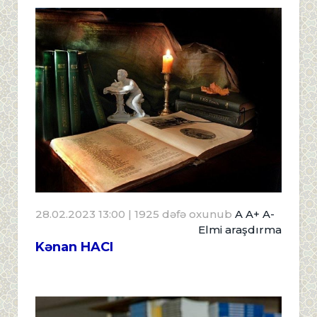
28.02.2023 13:00
| 1925 dəfə oxunub
A
A+
A-
Elmi araşdırma
Kənan HACI