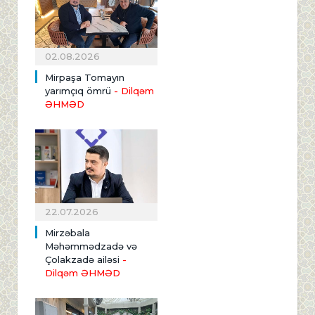
02.08.2026
Mirpaşa Tomayın
yarımçıq ömrü
- Dilqəm
ƏHMƏD
22.07.2026
Mirzəbala
Məhəmmədzadə və
Çolakzadə ailəsi
-
Dilqəm ƏHMƏD