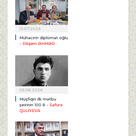
13.07.2026
Mühacirin diplomat oğlu
- Dilqəm ƏHMƏD
05.06.2026
Müşfiqin ilk mətbu
şeirinin 100 ili
- Safurə
QULİYEVA