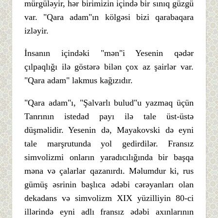
mürgüləyir, hər birimizin içində bir sınıq güzgü
var. "Qara adam"ın kölgəsi bizi qarabaqara
izləyir.
İnsanın içindəki "mən"i Yesenin qədər
çılpaqlığı ilə göstərə bilən çox az şairlər var.
"Qara adam" lakmus kağızıdır.
"Qara adam"ı, "Şalvarlı bulud"u yazmaq üçün
Tanrının istedad payı ilə tale üst-üstə
düşməlidir. Yesenin də, Mayakovski də eyni
tale marşrutunda yol gedirdilər. Fransız
simvolizmi onların yaradıcılığında bir başqa
məna və çalarlar qazanırdı. Məlumdur ki, rus
gümüş əsrinin başlıca ədəbi cərəyanları olan
dekadans və simvolizm XIX yüzilliyin 80-ci
illərində eyni adlı fransız ədəbi axınlarının