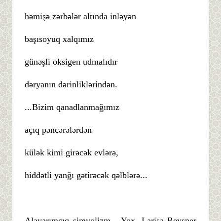
həmişə zərbələr altında inləyən
başısoyuq xalqımız
günəşli oksigen udmalıdır
dəryanın dərinliklərindən.
...Bizim qanadlanmağımız
açıq pəncərələrdən
külək kimi girəcək evlərə,
hiddətli yanğı gətirəcək qəlblərə...
Alayarımçıq simvolizm... Yox, Larisa Reysner