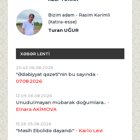
Bizim adam - Rasim Kərimli
(Xatirə-esse)
Turan UĞUR
XƏBƏR LENTİ
20:43 06.08.2026
"Ədəbiyyat qəzeti"nin bu sayında
-
07.08.2026
12:09 06.08.2026
Unudulmayan mübarək doğumlara...
-
Elnarə AKİMOVA
15:26 05.08.2026
"Məsih Ebolidə dayandı"
- Karlo Levi