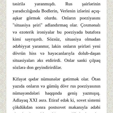
təsirilə yaranmışdı. Rus şairlərinin
yaradıcılığında Bodlerin, Verlenin izlərini açıq-
aşkar görmək olurdu. Onların poeziyasını
"situasiya şeiri" adlandırmaq olar. Çoxmənalı
və ezoterik ironiyalar bu poeziyada butafora
kimi sayrışırdı. Sözsüz, situasiya olmadan
ədəbiyyat yaranmır, lakin onların şeirləri yeni
dövrün hiss və həyəcanlarıyla dolub-daşan
situasiyaları əks etdirirdi. Onlar sanki çılpaq
sözlərə don geyindirirdilər.
Kifayət qədər nümunələr gətirmək olar. Ötən
yazıda onların və gümüş dövr rus poeziyasının
nümayəndələri haqqında geniş yazmışıq.
Adlayaq XXI əsrə. Etiraf edək ki, sovet sistemi
çökdükdən sonra postsovet məkanıyla ədəbi