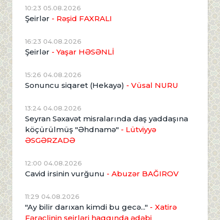
10:23 05.08.2026
Şeirlər
- Rəşid FAXRALI
16:23 04.08.2026
Şeirlər
- Yaşar HƏSƏNLİ
15:26 04.08.2026
Sonuncu siqaret (Hekayə)
- Vüsal NURU
13:24 04.08.2026
Seyran Səxavət misralarında daş yaddaşına
köçürülmüş "Əhdnamə"
- Lütviyyə
ƏSGƏRZADƏ
12:00 04.08.2026
Cavid irsinin vurğunu
- Abuzər BAĞIROV
11:29 04.08.2026
"Ay bilir darıxan kimdi bu gecə..."
- Xatirə
Fərəclinin şeirləri haqqında ədəbi