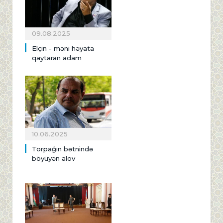
09.08.2025
Elçin - məni həyata
qaytaran adam
10.06.2025
Torpağın bətnində
böyüyən alov