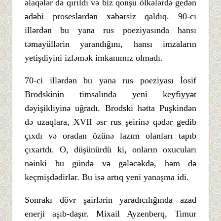
əlaqələr də qırıldı və biz qonşu ölkələrdə gedən
ədəbi proseslərdən xəbərsiz qaldıq. 90-cı
illərdən bu yana rus poeziyasında hansı
təmayüllərin yarandığını, hansı imzaların
yetişdiyini izləmək imkanımız olmadı.
70-ci illərdən bu yana rus poeziyası İosif
Brodskinin timsalında yeni keyfiyyət
dəyişikliyinə uğradı. Brodski hətta Puşkindən
də uzaqlara, XVII əsr rus şeirinə qədər gedib
çıxdı və oradan özünə lazım olanları tapıb
çıxartdı. O, düşünürdü ki, onların oxucuları
nəinki bu gündə və gələcəkdə, həm də
keçmişdədirlər. Bu isə artıq yeni yanaşma idi.
Sonrakı dövr şairlərin yaradıcılığında azad
enerji aşıb-daşır. Mixail Ayzenberq, Timur