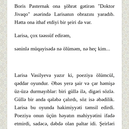
Boris Pasternak ona şöhrət gətirən "Doktor
Jivaqo" əsərində Larisanın obrazını yaradıb.
Hətta ona ithaf etdiyi bir şeiri də var.
Larisa, çox təəssüf edirəm,
səninlə müqayisədə nə ölüməm, nə heç kim...
Larisa Vasilyeva yazır ki, poeziya ölümcül,
qəddar oyundur. Əbəs yerə şair və çar həmişə
üz-üzə durmayıblar: biri güllə ilə, digəri sözlə.
Güllə bir anda qələbə çalırdı, söz isə əbədilik.
Larisa bu oyunda hakimiyyəti təmsil edirdi.
Poeziya onun üçün həyatın mahiyyətini ifadə
etmirdi, sadəcə, dəbdə olan paltar idi. Şeirləri