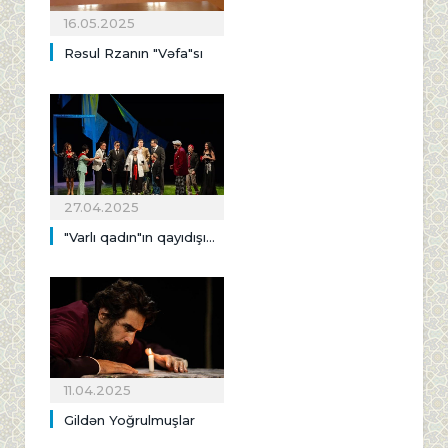
16.05.2025
Rəsul Rzanın "Vəfa"sı
27.04.2025
"Varlı qadın"ın qayıdışı...
11.04.2025
Gildən Yoğrulmuşlar