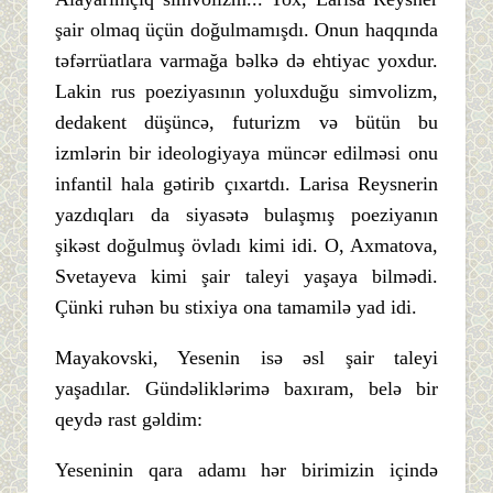
şair olmaq üçün doğulmamışdı. Onun haqqında
təfərrüatlara varmağa bəlkə də ehtiyac yoxdur.
Lakin rus poeziyasının yoluxduğu simvolizm,
dedakent düşüncə, futurizm və bütün bu
izmlərin bir ideologiyaya müncər edilməsi onu
infantil hala gətirib çıxartdı. Larisa Reysnerin
yazdıqları da siyasətə bulaşmış poeziyanın
şikəst doğulmuş övladı kimi idi. O, Axmatova,
Svetayeva kimi şair taleyi yaşaya bilmədi.
Çünki ruhən bu stixiya ona tamamilə yad idi.
Mayakovski, Yesenin isə əsl şair taleyi
yaşadılar. Gündəliklərimə baxıram, belə bir
qeydə rast gəldim:
Yeseninin qara adamı hər birimizin içində