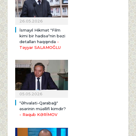
26.05.2026
İsmayıl Hikmət "Film
kimi bir hadisə"nin bəzi
detalları haqqında
-
Təyyar SALAMOĞLU
05.05.2026
"Əhvalati-Qarabağ"
əsərinin müəllifi kimdir?
- Raqub KƏRİMOV