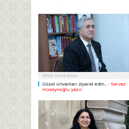
09:00 24.04.2024
Gözəl ünvanları ziyarət edin...
- Sərvaz
Hüseynoğlu yazır