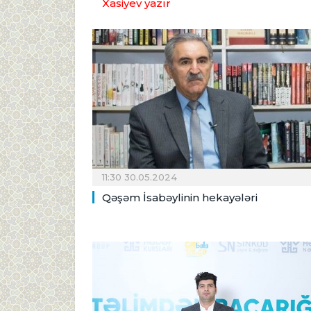
Xasiyev yazır
11:30 30.05.2024
Qəşəm İsabəylinin hekayələri