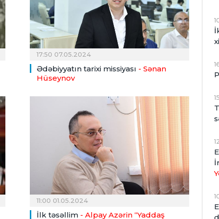
1
İ
x
17:50 07.05.2024
1
Ədəbiyyatın tarixi missiyası
- Sənan
P
Hüseynov
1
T
s
1
E
İ
Y
1
11:00 01.05.2024
E
İlk təsəllim
- Alpay Azərin “Yaddaş
d