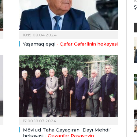
1
Ş
18:15 08.04.2024
Yaşamaq eşqi
- Qafar Cəfərlinin hekayəsi
17:00 18.03.2024
Mövlud Taha Qayaçının “Dayı Mehdi”
hekayəsi
- Qəzənfər Paşayevin