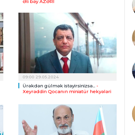
Əli bəy AZƏRİ
09:00 29.05.2024
Ürəkdən gülmək istəyirsinizsə...
-
Xeyrəddin Qocanın miniatür hekyələri