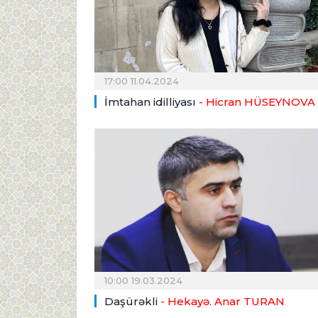
17:00 11.04.2024
İmtahan idilliyası
- Hicran HÜSEYNOVA
10:00 19.03.2024
Daşürəkli
- Hekayə. Anar TURAN