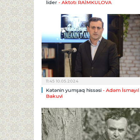
lider
- Aktotı RAİMKULOVA
11:45 10.05.2024
Kətənin yumşaq hissəsi
- Adəm İsmayıl
Bakuvi