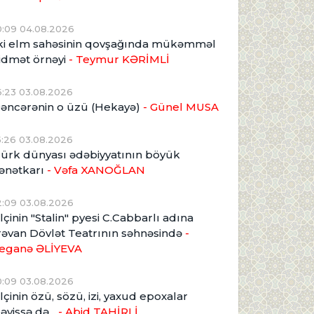
0:09 04.08.2026
ki elm sahəsinin qovşağında mükəmməl
idmət örnəyi
- Teymur KƏRİMLİ
6:23 03.08.2026
əncərənin o üzü (Hekayə)
- Günel MUSA
5:26 03.08.2026
ürk dünyası ədəbiyyatının böyük
ənətkarı
- Vəfa XANOĞLAN
2:09 03.08.2026
lçinin "Stalin" pyesi C.Cabbarlı adına
rəvan Dövlət Teatrının səhnəsində
-
eganə ƏLİYEVA
0:09 03.08.2026
lçinin özü, sözü, izi, yaxud epoxalar
əyişsə də...
- Abid TAHİRLİ