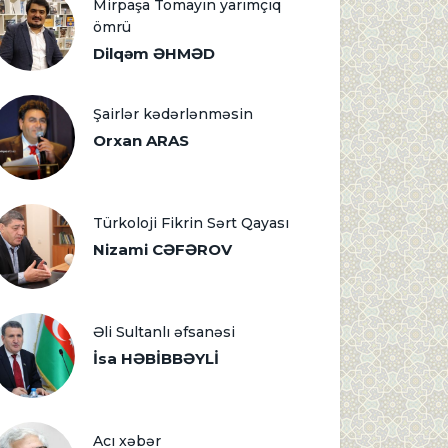
Mirpaşa Tomayın yarımçıq
ömrü
Dilqəm ƏHMƏD
Şairlər kədərlənməsin
Orxan ARAS
Türkoloji Fikrin Sərt Qayası
Nizami CƏFƏROV
Əli Sultanlı əfsanəsi
İsa HƏBİBBƏYLİ
Acı xəbər