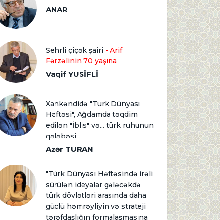
ANAR
Sehrli çiçək şairi
- Arif
Fərzəlinin 70 yaşına
Vaqif YUSİFLİ
Xankəndidə "Türk Dünyası
Həftəsi", Ağdamda təqdim
edilən "İblis" və... türk ruhunun
qələbəsi
Azər TURAN
"Türk Dünyası Həftəsində irəli
sürülən ideyalar gələcəkdə
türk dövlətləri arasında daha
güclü həmrəyliyin və strateji
tərəfdaşlığın formalaşmasına