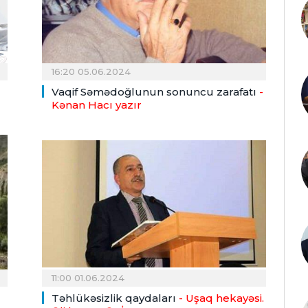
16:20 05.06.2024
Vaqif Səmədoğlunun sonuncu zarafatı
-
Kənan Hacı yazır
11:00 01.06.2024
Təhlükəsizlik qaydaları
- Uşaq hekayəsi.