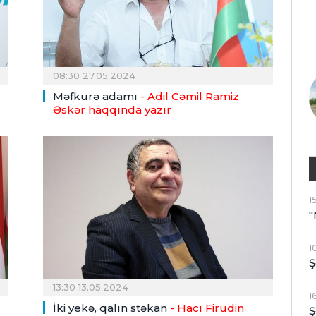
08:30 27.05.2024
Məfkurə adamı
- Adil Cəmil Ramiz
Əskər haqqında yazır
1
"
1
Ş
13:30 13.05.2024
1
İki yekə, qalın stəkan
- Hacı Firudin
Ş