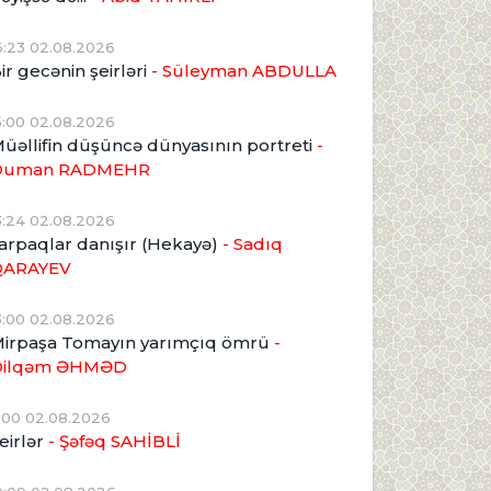
6:23 02.08.2026
ir gecənin şeirləri
- Süleyman ABDULLA
5:00 02.08.2026
üəllifin düşüncə dünyasının portreti
-
Duman RADMEHR
3:24 02.08.2026
arpaqlar danışır (Hekayə)
- Sadıq
QARAYEV
3:00 02.08.2026
irpaşa Tomayın yarımçıq ömrü
-
Dilqəm ƏHMƏD
1:00 02.08.2026
eirlər
- Şəfəq SAHİBLİ