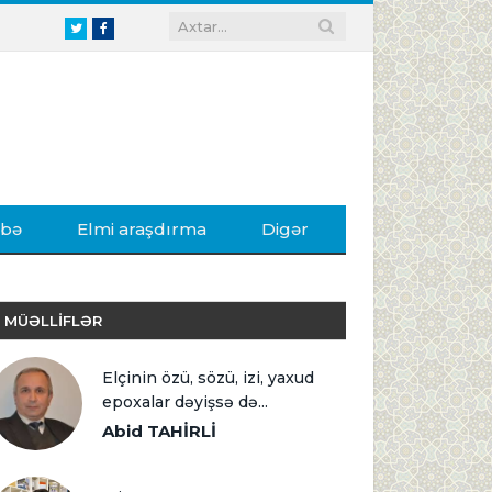
Twitter
Facebook
ibə
Elmi araşdırma
Digər
MÜƏLLİFLƏR
Elçinin özü, sözü, izi, yaxud
epoxalar dəyişsə də...
Abid TAHİRLİ