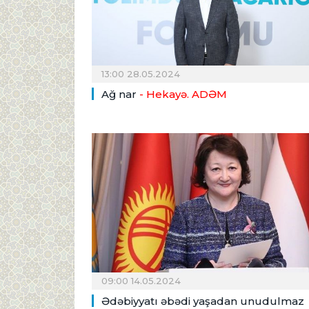
13:00 28.05.2024
Ağ nar
- Hekayə. ADƏM
09:00 14.05.2024
Ədəbiyyatı əbədi yaşadan unudulmaz