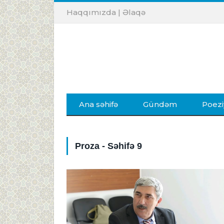
Haqqımızda
|
Əlaqə
Ana səhifə
Gündəm
Poezi
Proza - Səhifə 9