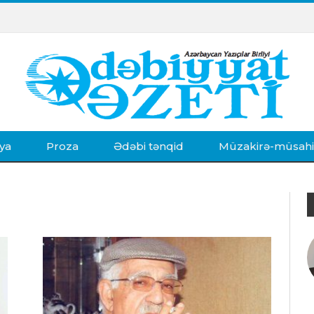
ya
Proza
Ədəbi tənqid
Müzakirə-müsah