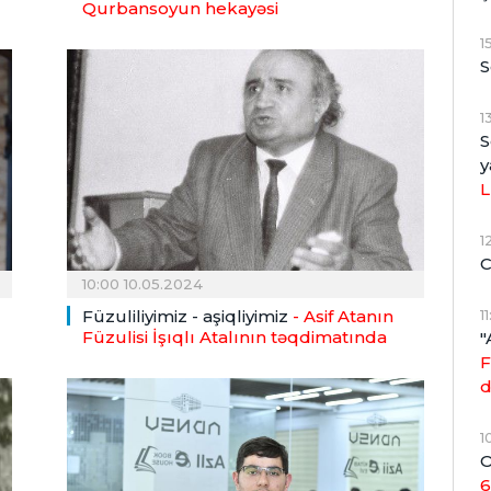
Qurbansoyun hekayəsi
1
S
1
S
y
L
1
C
10:00 10.05.2024
Füzuliliyimiz - aşiqliyimiz
- Asif Atanın
1
Füzulisi İşıqlı Atalının təqdimatında
"
F
d
1
O
6