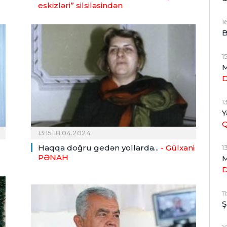
eskizləri” silsiləsindən
1
B
1
M
1
Y
13:15 18.04.2024
Haqqa doğru gedən yollarda...
- Gülxani
1
PƏNAH
M
1
Ş