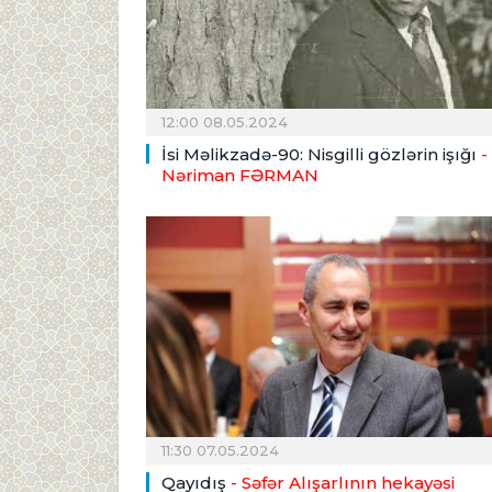
12:00 08.05.2024
İsi Məlikzadə-90: Nisgilli gözlərin işığı
-
Nəriman FƏRMAN
11:30 07.05.2024
Qayıdış
- Səfər Alışarlının hekayəsi