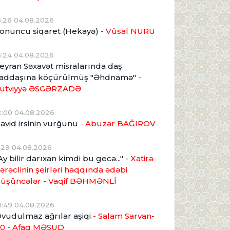
5:26 04.08.2026
onuncu siqaret (Hekayə)
- Vüsal NURU
3:24 04.08.2026
eyran Səxavət misralarında daş
addaşına köçürülmüş "Əhdnamə"
-
ütviyyə ƏSGƏRZADƏ
2:00 04.08.2026
avid irsinin vurğunu
- Abuzər BAĞIROV
1:29 04.08.2026
Ay bilir darıxan kimdi bu gecə..."
- Xatirə
ərəclinin şeirləri haqqında ədəbi
üşüncələr - Vaqif BƏHMƏNLİ
0:49 04.08.2026
vudulmaz ağrılar aşiqi
- Salam Sarvan-
0 - Afaq MƏSUD