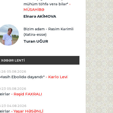
mühüm töhfə verə bilər"
-
MÜSAHİBƏ
Elnarə AKİMOVA
Bizim adam - Rasim Kərimli
(Xatirə-esse)
Turan UĞUR
XƏBƏR LENTİ
5:26 05.08.2026
Məsih Ebolidə dayandı"
- Karlo Levi
0:23 05.08.2026
eirlər
- Rəşid FAXRALI
6:23 04.08.2026
eirlər
- Yaşar HƏSƏNLİ