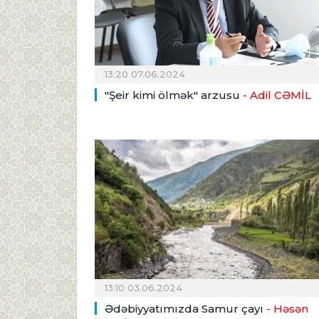
13:20 07.06.2024
"Şeir kimi ölmək" arzusu
- Adil CƏMİL
13:10 03.06.2024
Ədəbiyyatımızda Samur çayı
- Həsən