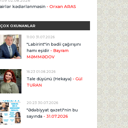
0:09 02.08.2026
airlər kədərlənməsin
- Orxan ARAS
ÇOX OXUNANLAR
11:00 31.07.2026
"Labirint"in bədii çağırışını
hamı eşidir
- Bayram
MƏMMƏDOV
16:23 01.08.2026
Tale düyünü (Hekayə)
- Gül
TURAN
20:23 30.07.2026
"Ədəbiyyat qəzeti"nin bu
sayında
- 31.07.2026