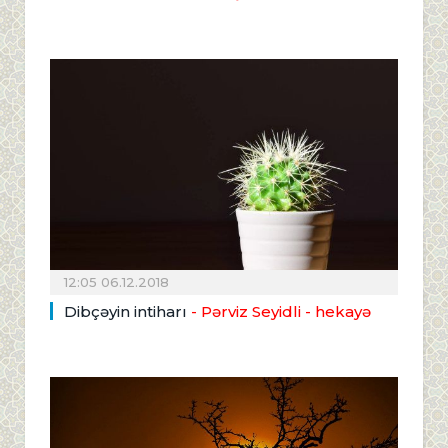
12:05 06.12.2018
Dibçəyin intiharı
- Pərviz Seyidli - hekayə