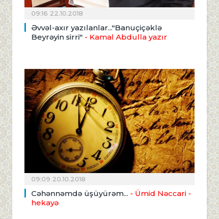
09:16 22.10.2018
Əvvəl-axır yazılanlar..."Banuçiçəklə
Beyrəyin sirri"
- Kamal Abdulla yazır
09:09 20.10.2018
Cəhənnəmdə üşüyürəm...
- Ümid Nəccari -
hekayə