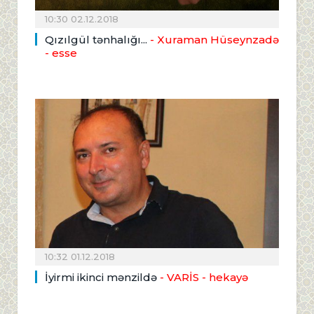
10:30 02.12.2018
Qızılgül tənhalığı...
- Xuraman Hüseynzadə
- esse
10:32 01.12.2018
İyirmi ikinci mənzildə
- VARİS - hekayə