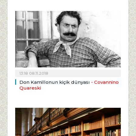
13:18 08.11.2018
Don Kamillonun kiçik dünyası
- Covannino
Quareski