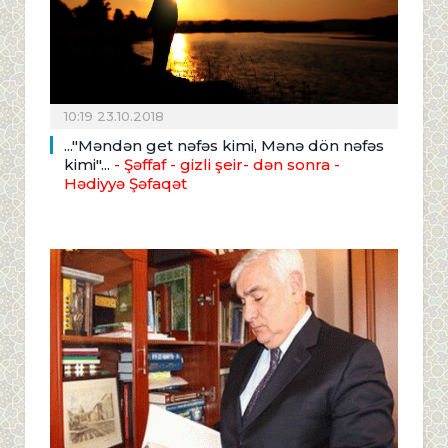
10:19 23.10.2018
..."Məndən get nəfəs kimi, Mənə dön nəfəs
kimi"...
- Şəffaf - gizli şeir- dən sonra -
Hədiyyə Şəfaqət