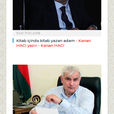
11:00 17.10.2018
Kitab içində kitab yazan adam
- Kənan
HACI yazır
- Kənan HACI