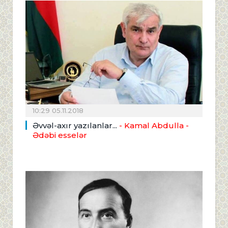
10:29 05.11.2018
Əvvəl-axır yazılanlar...
- Kamal Abdulla -
Ədəbi esselər