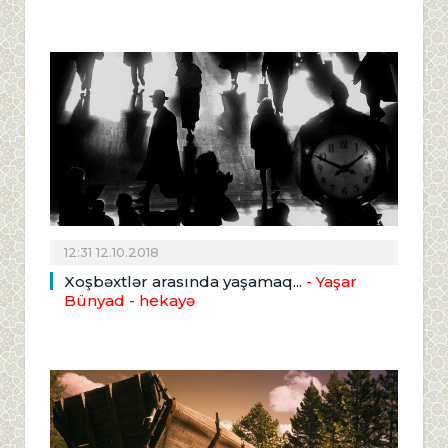
12:31 12.10.2018
Xoşbəxtlər arasında yaşamaq...
- Yaşar
Bünyad - hekayə