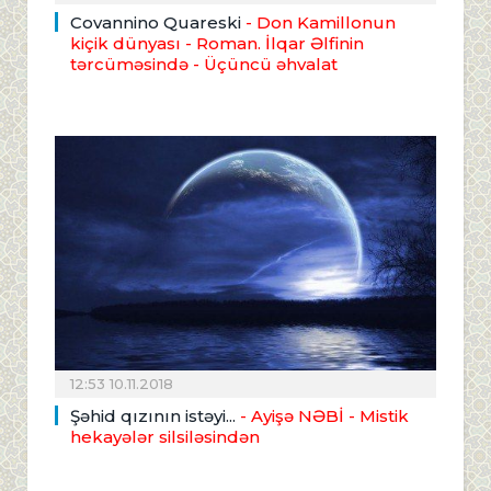
Covannino Quareski
- Don Kamillonun
kiçik dünyası - Roman. İlqar Əlfinin
tərcüməsində - Üçüncü əhvalat
12:53 10.11.2018
Şəhid qızının istəyi...
- Ayişə NƏBİ - Mistik
hekayələr silsiləsindən