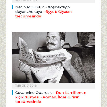
Nəcib MƏHFUZ - Xoşbəxtliyin
dəyəri...hekayə
- Əyyub Qiyasın
tərcüməsində
11:18 31.10.2018
Covannino Quareski
- Don Kamillonun
kiçik dünyası - Roman. İlqar Əlfinin
tərcüməsində