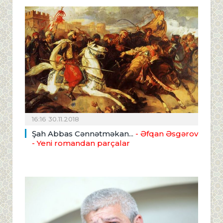
16:16 30.11.2018
Şah Abbas Cənnətməkan...
- Əfqan Əsgərov
- Yeni romandan parçalar