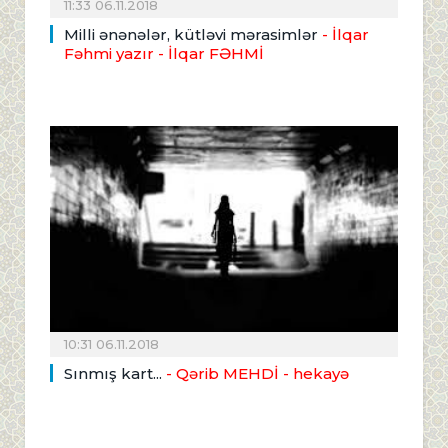
11:33 06.11.2018
Milli ənənələr, kütləvi mərasimlər
- İlqar
Fəhmi yazır
- İlqar FƏHMİ
10:31 06.11.2018
Sınmış kart...
- Qərib MEHDİ - hekayə