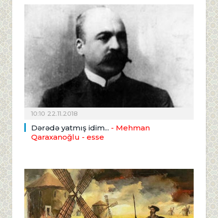
10:10 22.11.2018
Dərədə yatmış idim...
- Mehman
Qaraxanoğlu - esse