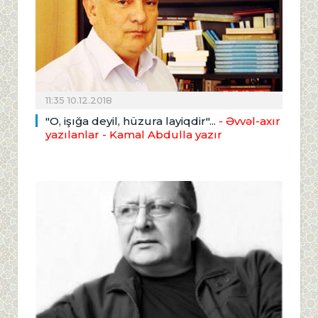
11:35 10.12.2018
"O, işığa deyil, hüzura layiqdir"...
- Əvvəl-axır
yazılanlar - Kamal Abdulla yazır