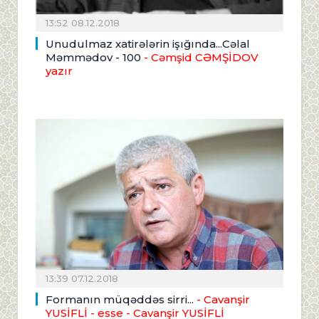
13:52 08.12.2018
Unudulmaz xatirələrin işığında...Cəlal
Məmmədov - 100
- Cəmşid CƏMŞİDOV
yazır
13:39 07.12.2018
Formanın müqəddəs sirri...
- Cavanşir
YUSİFLİ - esse
- Cavanşir YUSİFLİ