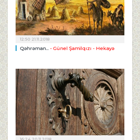
12:50 21.11.2018
Qəhrəman...
- Günel Şamilqızı - Hekayə
16:24 20.11.2018