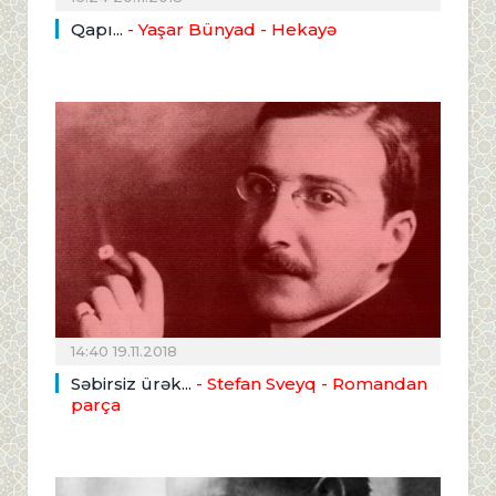
Qapı...
- Yaşar Bünyad - Hekayə
14:40 19.11.2018
Səbirsiz ürək...
- Stefan Sveyq - Romandan
parça