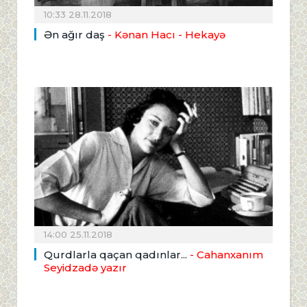
10:33 28.11.2018
Ən ağır daş
- Kənan Hacı - Hekayə
14:00 25.11.2018
Qurdlarla qaçan qadınlar...
- Cahanxanım
Seyidzadə yazır