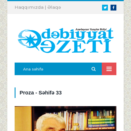
Haqqımızda
|
Əlaqə
Twitter
Facebook
Ana səhifə
Proza - Səhifə 33