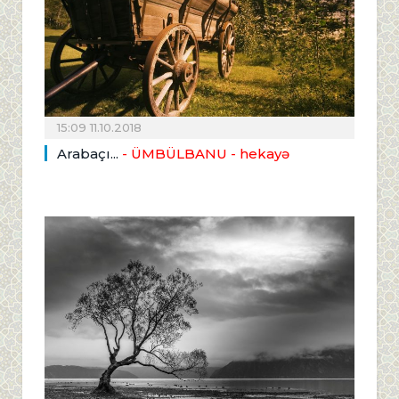
15:09 11.10.2018
Arabaçı...
- ÜMBÜLBANU - hekayə