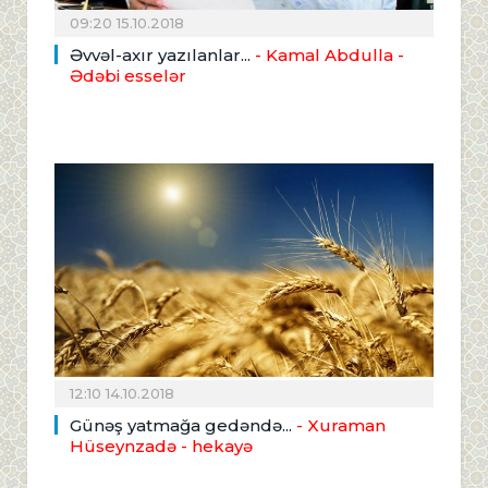
09:20 15.10.2018
Əvvəl-axır yazılanlar...
- Kamal Abdulla -
Ədəbi esselər
12:10 14.10.2018
Günəş yatmağa gedəndə...
- Xuraman
Hüseynzadə - hekayə