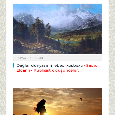
08:54 25.10.2018
Dağlar dünyasının əbədi xoşbəxti
- Sadıq
Elcanlı - Publisistik düşüncələr...