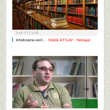
11:46 07.11.2018
Kitabxana əsiri...
- Malik ATİLAY - hekayə