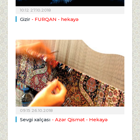
10:12 27.10.2018
Gizir
- FURQAN - hekayə
09:15 26.10.2018
Sevgi xalçası
- Azər Qismət - Hekayə