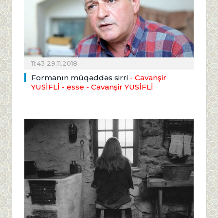
11:43 29.11.2018
Formanın müqəddəs sirri
- Cavanşir
YUSİFLİ - esse
- Cavanşir YUSİFLİ