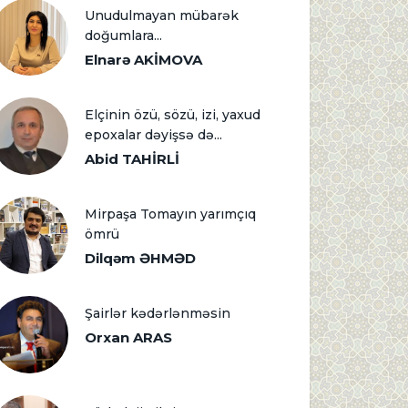
Unudulmayan mübarək
doğumlara...
Elnarə AKİMOVA
Elçinin özü, sözü, izi, yaxud
epoxalar dəyişsə də...
Abid TAHİRLİ
Mirpaşa Tomayın yarımçıq
ömrü
Dilqəm ƏHMƏD
Şairlər kədərlənməsin
Orxan ARAS