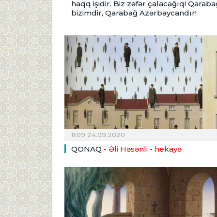
haqq işidir. Biz zəfər çalacağıq! Qaraba
bizimdir, Qarabağ Azərbaycandır!
11:09 24.09.2020
QONAQ
- Əli Həsənli - hekayə