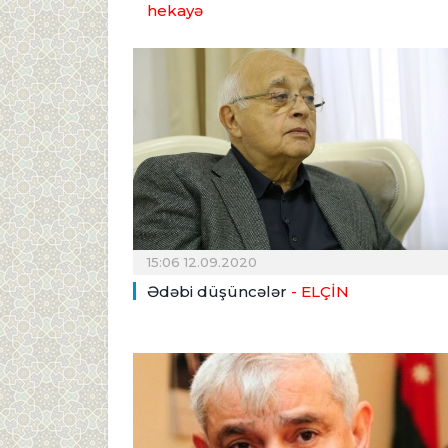
hekayə
15:06 12.09.2020
Ədəbi düşüncələr
- ELÇİN