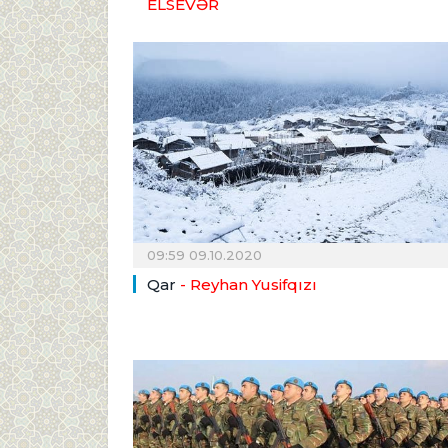
ELSEVƏR
09:59 09.10.2020
Qar
- Reyhan Yusifqızı