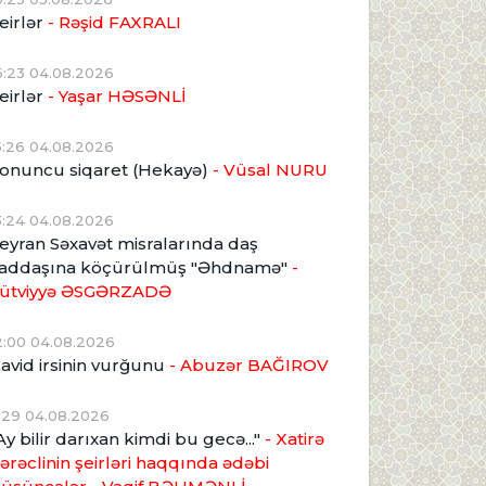
eirlər
- Rəşid FAXRALI
6:23 04.08.2026
eirlər
- Yaşar HƏSƏNLİ
5:26 04.08.2026
onuncu siqaret (Hekayə)
- Vüsal NURU
3:24 04.08.2026
eyran Səxavət misralarında daş
addaşına köçürülmüş "Əhdnamə"
-
ütviyyə ƏSGƏRZADƏ
2:00 04.08.2026
avid irsinin vurğunu
- Abuzər BAĞIROV
1:29 04.08.2026
Ay bilir darıxan kimdi bu gecə..."
- Xatirə
ərəclinin şeirləri haqqında ədəbi