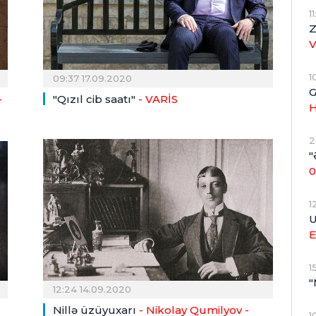
1
Z
1
09:37 17.09.2020
G
-
"Qızıl cib saatı"
- VARİS
H
2
"
0
1
U
E
1
"
12:24 14.09.2020
Nillə üzüyuxarı
- Nikolay Qumilyov -
1