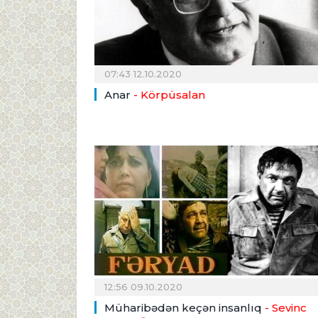
07:43 12.10.2020
Anar
- Körpüsalan
12:56 09.10.2020
Müharibədən keçən insanlıq
- Sevinc