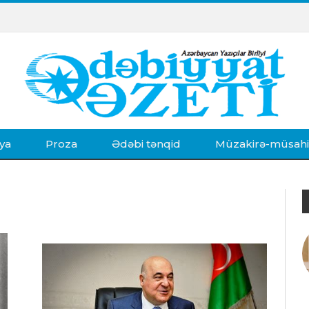
ya
Proza
Ədəbi tənqid
Müzakirə-müsah