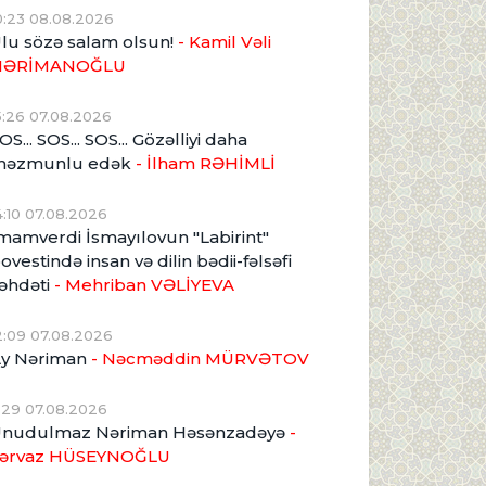
0:23 08.08.2026
lu sözə salam olsun!
- Kamil Vəli
NƏRİMANOĞLU
5:26 07.08.2026
OS... SOS... SOS... Gözəlliyi daha
məzmunlu edək
- İlham RƏHİMLİ
4:10 07.08.2026
mamverdi İsmayılovun "Labirint"
ovestində insan və dilin bədii-fəlsəfi
əhdəti
- Mehriban VƏLİYEVA
2:09 07.08.2026
y Nəriman
- Nəcməddin MÜRVƏTOV
1:29 07.08.2026
nudulmaz Nəriman Həsənzadəyə
-
ərvaz HÜSEYNOĞLU