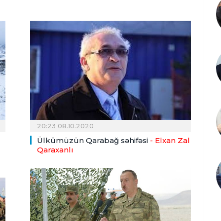
20:23 08.10.2020
Ülkümüzün Qarabağ səhifəsi
- Elxan Zal
Qaraxanlı