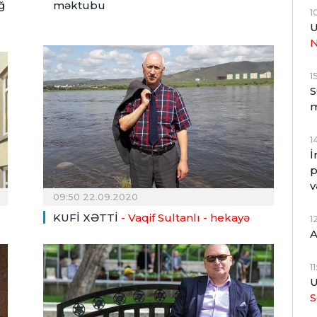
ğ
məktubu
1
U
1
S
1
İ
p
v
09:50 22.09.2020
KUFİ XƏTTİ
- Vaqif Sultanlı - hekayə
1
A
1
U
S