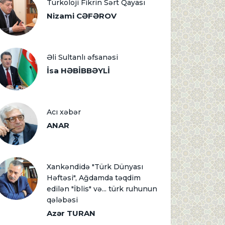
Türkoloji Fikrin Sərt Qayası
Nizami CƏFƏROV
Əli Sultanlı əfsanəsi
İsa HƏBİBBƏYLİ
Acı xəbər
ANAR
Xankəndidə "Türk Dünyası
Həftəsi", Ağdamda təqdim
edilən "İblis" və... türk ruhunun
qələbəsi
Azər TURAN