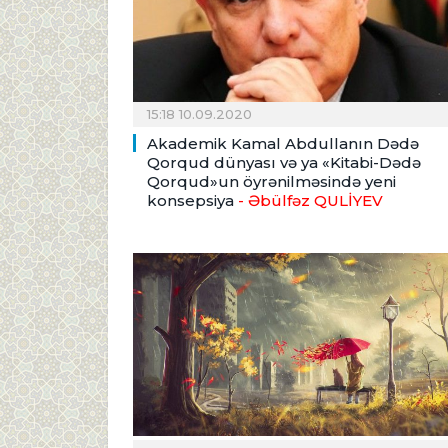
15:18 10.09.2020
Akademik Kamal Abdullanın Dədə
Qorqud dünyası və ya «Kitabi-Dədə
Qorqud»un öyrənilməsində yeni
konsepsiya
- Əbülfəz QULİYEV