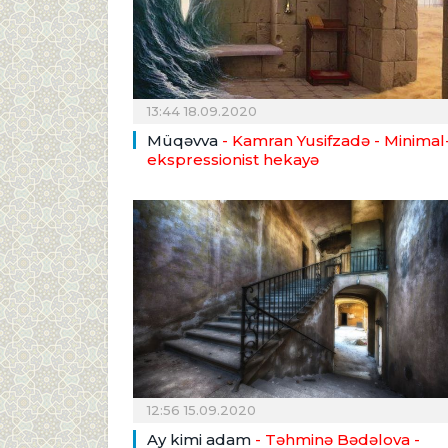
13:44 18.09.2020
Müqəvva
- Kamran Yusifzadə - Minimal
ekspressionist hekayə
12:56 15.09.2020
Ay kimi adam
- Təhminə Bədəlova -