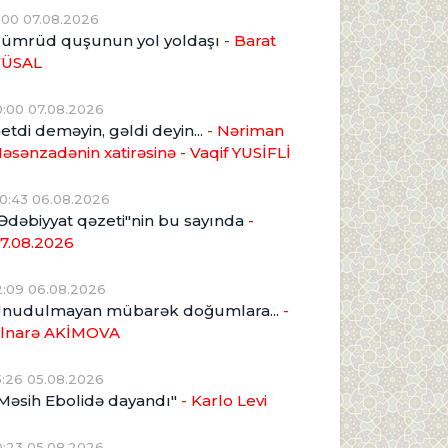
1:00 07.08.2026
ümrüd quşunun yol yoldaşı
- Barat
VÜSAL
0:00 07.08.2026
etdi deməyin, gəldi deyin...
- Nəriman
əsənzadənin xatirəsinə
- Vaqif YUSİFLİ
0:43 06.08.2026
Ədəbiyyat qəzeti"nin bu sayında
-
7.08.2026
2:09 06.08.2026
nudulmayan mübarək doğumlara...
-
lnarə AKİMOVA
5:26 05.08.2026
Məsih Ebolidə dayandı"
- Karlo Levi
0:23 05.08.2026