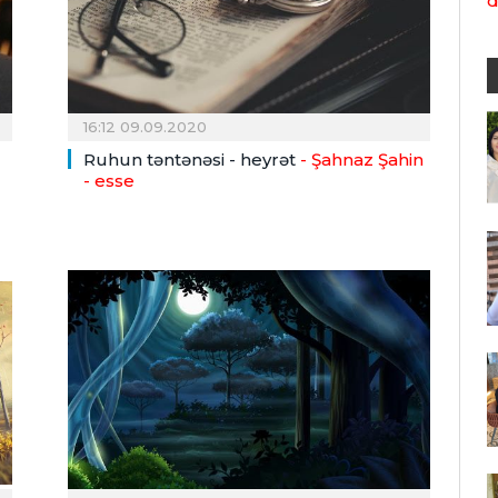
d
16:12 09.09.2020
Ruhun təntənəsi - heyrət
- Şahnaz Şahin
- esse