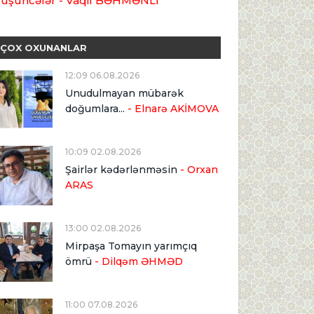
üşüncələr - Vaqif BƏHMƏNLİ
ÇOX OXUNANLAR
12:09 06.08.2026
Unudulmayan mübarək
doğumlara...
- Elnarə AKİMOVA
10:09 02.08.2026
Şairlər kədərlənməsin
- Orxan
ARAS
13:00 02.08.2026
Mirpaşa Tomayın yarımçıq
ömrü
- Dilqəm ƏHMƏD
11:00 07.08.2026