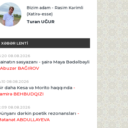
Bizim adam - Rasim Kərimli
(Xatirə-esse)
Turan UĞUR
XƏBƏR LENTİ
6:20 08.08.2026
ainatın səsyazanı - şairə Maya Bədəlbəyli
 Abuzər BAĞIROV
4:10 08.08.2026
ir daha Kesa və Morito haqqında
-
amirə BEHBUDQIZI
2:09 08.08.2026
ünyanı dərkin poetik rezonansları
-
ətanət ABDULLAYEVA