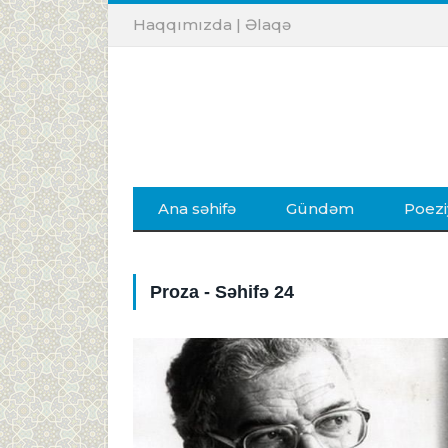
Haqqımızda
|
Əlaqə
Ana səhifə
Gündəm
Poezi
Proza - Səhifə 24