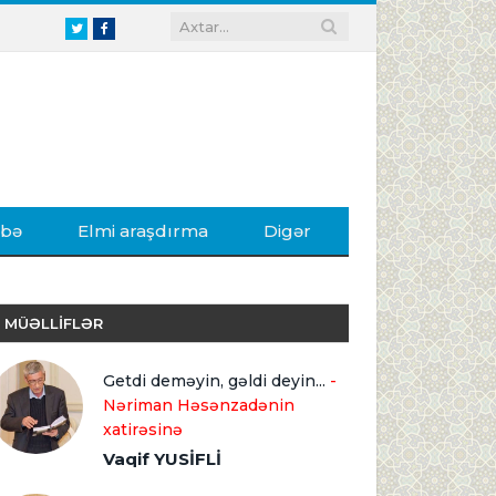
Twitter
Facebook
ibə
Elmi araşdırma
Digər
MÜƏLLİFLƏR
Getdi deməyin, gəldi deyin...
-
Nəriman Həsənzadənin
xatirəsinə
Vaqif YUSİFLİ