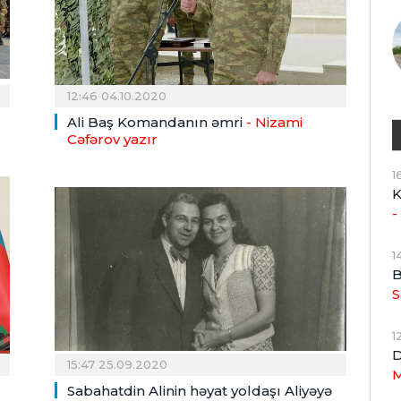
12:46 04.10.2020
Ali Baş Komandanın əmri
- Nizami
Cəfərov yazır
1
K
-
1
B
S
1
D
15:47 25.09.2020
M
Sabahatdin Alinin həyat yoldaşı Aliyəyə