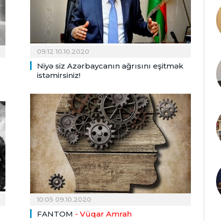
09:12 10.10.2020
Niyə siz Azərbaycanın ağrısını eşitmək
istəmirsiniz!
10:05 09.10.2020
FANTOM
- Vüqar Amrah