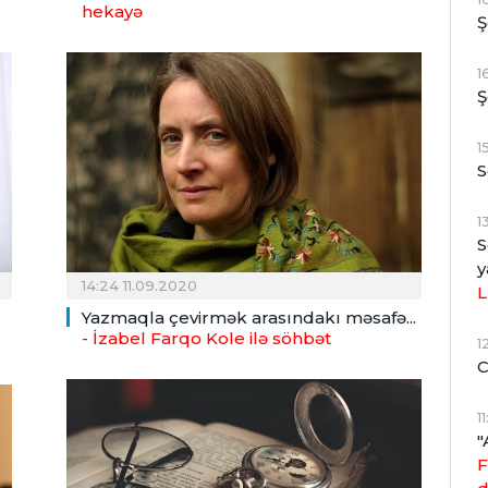
hekayə
Ş
1
Ş
1
S
1
S
y
14:24 11.09.2020
L
Yazmaqla çevirmək arasındakı məsafə...
- İzabel Farqo Kole ilə söhbət
1
C
1
"
F