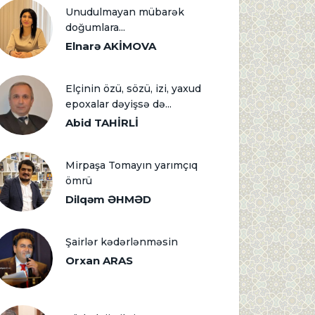
Unudulmayan mübarək
doğumlara...
Elnarə AKİMOVA
Elçinin özü, sözü, izi, yaxud
epoxalar dəyişsə də...
Abid TAHİRLİ
Mirpaşa Tomayın yarımçıq
ömrü
Dilqəm ƏHMƏD
Şairlər kədərlənməsin
Orxan ARAS