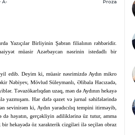
+
A-
Proza
a Yazıçılar Birliyinin Şabran filialının rəhbəridir.
iyyət müasir Azərbaycan nəsrinin istedadlı bir
eyil edib. Deyim ki, müasir nəsrimizdə Aydın mikro
Bəkir Nəbiyev, Mövlud Süleymanlı, Əlibala Hacızadə,
əyiblər. Təvazökarlıqdan uzaq, mən də Aydının hekayə
alə yazmışam. Hər dəfə qəzet və jurnal səhifələrində
ən sevinirəm ki, Aydın yaradıcılıq tempini itirməyib,
ə də həyatın, gerçəkliyin adiliklərinə üz tutur, amma
k bir hekayədə öz xarakterik cizgiləri ilə seçilən obraz