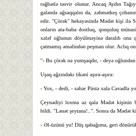
rəğbətlə təsvir olunur. Ancaq Aydın Tağıy
gələndə ağsaqqalın da, zəhmətkeş çobanın 
edir. "Çörək" hekayəsində Mədət kişi ilə 
onların ata-baba dostluq, qonşuluq münasi
xələf oğlunun döyülməyinə daralıb onu q
çatmamış əməlindən peşman olur. Aclıq onl
"- Bu çörək nə yumşaqdır, - deyə oğlundan
Uşaq ağzındakı tikəni aşıra-aşıra:
- Yox, - dedi, - səhər Püstə xala Cavadla yol
Çeynədiyi loxma az qala Mədət kişinin b
bildi. "Lənət şeytana!..". Sonra da Mədət 
- Əl-üzünü yu! Düş qabağıma, geri dönürük