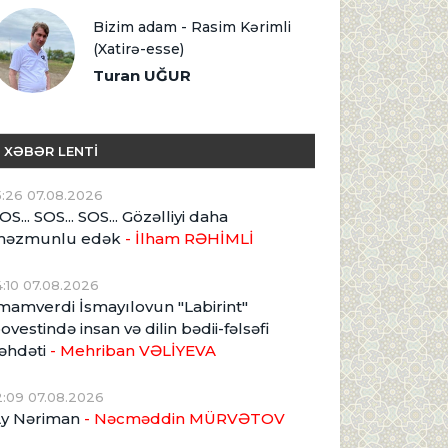
Bizim adam - Rasim Kərimli
(Xatirə-esse)
Turan UĞUR
XƏBƏR LENTİ
5:26 07.08.2026
OS... SOS... SOS... Gözəlliyi daha
məzmunlu edək
- İlham RƏHİMLİ
4:10 07.08.2026
mamverdi İsmayılovun "Labirint"
ovestində insan və dilin bədii-fəlsəfi
əhdəti
- Mehriban VƏLİYEVA
2:09 07.08.2026
y Nəriman
- Nəcməddin MÜRVƏTOV