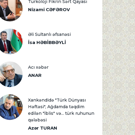
Türkoloji Fikrin Sərt Qayası
Nizami CƏFƏROV
Əli Sultanlı əfsanəsi
İsa HƏBİBBƏYLİ
Acı xəbər
ANAR
Xankəndidə "Türk Dünyası
Həftəsi", Ağdamda təqdim
edilən "İblis" və... türk ruhunun
qələbəsi
Azər TURAN