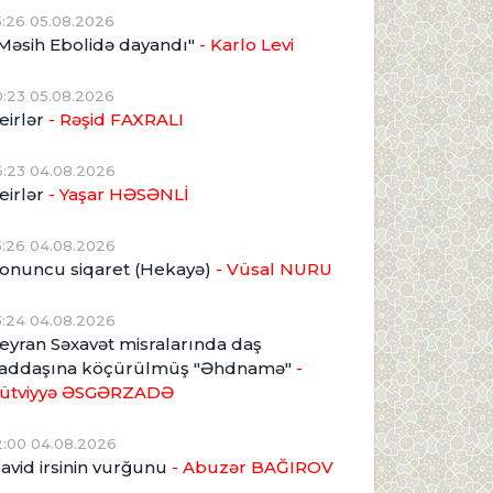
5:26 05.08.2026
Məsih Ebolidə dayandı"
- Karlo Levi
0:23 05.08.2026
eirlər
- Rəşid FAXRALI
6:23 04.08.2026
eirlər
- Yaşar HƏSƏNLİ
5:26 04.08.2026
onuncu siqaret (Hekayə)
- Vüsal NURU
3:24 04.08.2026
eyran Səxavət misralarında daş
addaşına köçürülmüş "Əhdnamə"
-
ütviyyə ƏSGƏRZADƏ
2:00 04.08.2026
avid irsinin vurğunu
- Abuzər BAĞIROV