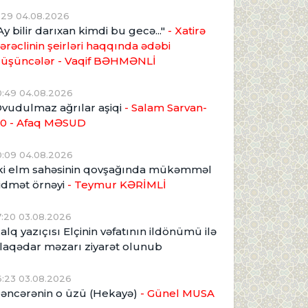
1:29 04.08.2026
Ay bilir darıxan kimdi bu gecə..."
- Xatirə
ərəclinin şeirləri haqqında ədəbi
üşüncələr - Vaqif BƏHMƏNLİ
0:49 04.08.2026
vudulmaz ağrılar aşiqi
- Salam Sarvan-
0 - Afaq MƏSUD
0:09 04.08.2026
ki elm sahəsinin qovşağında mükəmməl
idmət örnəyi
- Teymur KƏRİMLİ
7:20 03.08.2026
alq yazıçısı Elçinin vəfatının ildönümü ilə
laqədar məzarı ziyarət olunub
6:23 03.08.2026
əncərənin o üzü (Hekayə)
- Günel MUSA