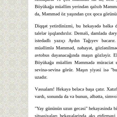
Böyükağa müəllim yerindən qalxıb Məmmədə
da, Məmməd öz yaşından çox qoca görünü
Diqqət yetirdinizmi, bu hekayədə bəlkə d
talelər işıqlandırılır. Deməli, damlada 
istedadlı yazıçı Aydın Tağıyev bacarı
müəllimlə Məmməd, nəhayət, gözlənilməd
avtobus dayanacağında maşın gözləyir. El
Böyükağa müəllim Məmmədə müraciət edi
sevinə-sevinə görür. Maşın yiyəsi isə "
uzadır.
Vəssalam! Hekayə beləcə başa çatır. Xatır
vardı, sonunda da və bunun, əlbəttə, simvol
"Yay gününün uzun gecəsi" hekayəsində biz
situasiyaları hekayələrində əks etdirmə