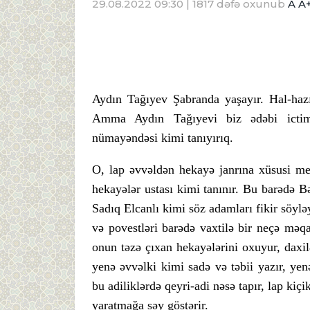
29.08.2022 09:30
| 1817 dəfə oxunub
A
A
Aydın Tağıyev Şabranda yaşayır. Hal-hazırd
Amma Aydın Tağıyevi biz ədəbi ictima
nümayəndəsi kimi tanıyırıq.
O, lap əvvəldən hekayə janrına xüsusi m
hekayələr ustası kimi tanınır. Bu barədə 
Sadıq Elcanlı kimi söz adamları fikir söyl
və povestləri barədə vaxtilə bir neçə məq
onun təzə çıxan hekayələrini oxuyur, daxil
yenə əvvəlki kimi sadə və təbii yazır, yen
bu adiliklərdə qeyri-adi nəsə tapır, lap kiçi
yaratmağa səy göstərir.