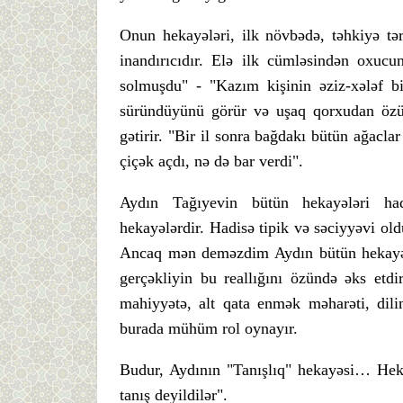
Onun hekayələri, ilk növbədə, təhkiyə tərzi
inandırıcıdır. Elə ilk cümləsindən oxucun
solmuşdu" - "Kazım kişinin əziz-xələf b
süründüyünü görür və uşaq qorxudan özü
gətirir. "Bir il sonra bağdakı bütün ağacla
çiçək açdı, nə də bar verdi".
Aydın Tağıyevin bütün hekayələri ha
hekayələrdir. Hadisə tipik və səciyyəvi o
Ancaq mən deməzdim Aydın bütün hekayələr
gerçəkliyin bu reallığını özündə əks etdirə
mahiyyətə, alt qata enmək məharəti, dili
burada mühüm rol oynayır.
Budur, Aydının "Tanışlıq" hekayəsi… He
tanış deyildilər".