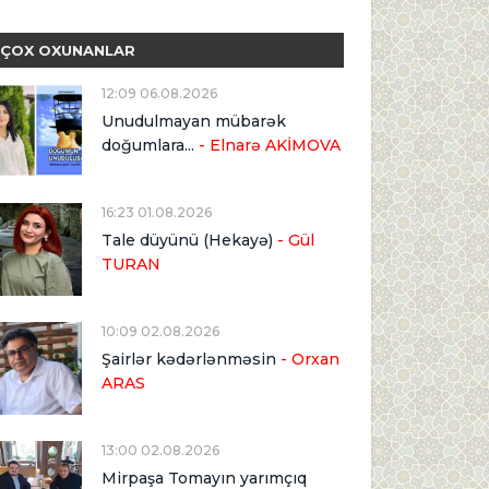
ÇOX OXUNANLAR
12:09 06.08.2026
Unudulmayan mübarək
doğumlara...
- Elnarə AKİMOVA
16:23 01.08.2026
Tale düyünü (Hekayə)
- Gül
TURAN
10:09 02.08.2026
Şairlər kədərlənməsin
- Orxan
ARAS
13:00 02.08.2026
Mirpaşa Tomayın yarımçıq