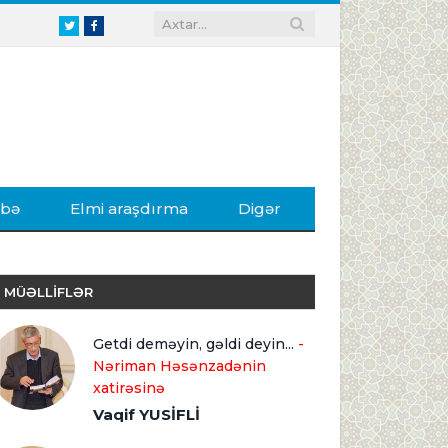
Twitter
Facebook
ibə
Elmi araşdırma
Digər
MÜƏLLİFLƏR
Getdi deməyin, gəldi deyin...
-
Nəriman Həsənzadənin
xatirəsinə
Vaqif YUSİFLİ