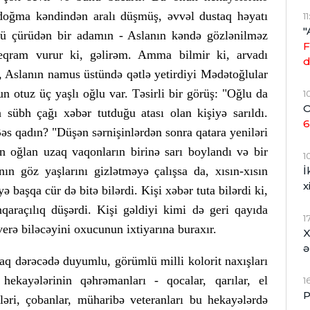
 doğma kəndindən aralı düşmüş, əvvəl dustaq həyatı
1
"
nü çürüdən bir adamın - Aslanın kəndə gözlənilməz
F
eleqram vurur ki, gəlirəm. Amma bilmir ki, arvadı
d
, Aslanın namus üstündə qətlə yetirdiyi Mədətoğlular
nun otuz üç yaşlı oğlu var. Təsirli bir görüş: "Oğlu da
1
O
 sübh çağı xəbər tutduğu atası olan kişiyə sarıldı.
6
Bəs qadın? "Düşən sərnişinlərdən sonra qatara yeniləri
 oğlan uzaq vaqonların birinə sarı boylandı və bir
1
İ
ın göz yaşlarını gizlətməyə çalışsa da, xısın-xısın
x
ə başqa cür də bitə bilərdi. Kişi xəbər tuta bilərdi ki,
qaraçılıq düşərdi. Kişi gəldiyi kimi də geri qayıda
1
rə biləcəyini oxucunun ixtiyarına buraxır.
X
ə
aq dərəcədə duyumlu, görümlü milli kolorit naxışları
hekayələrinin qəhrəmanları - qocalar, qarılar, el
1
P
mləri, çobanlar, müharibə veteranları bu hekayələrdə