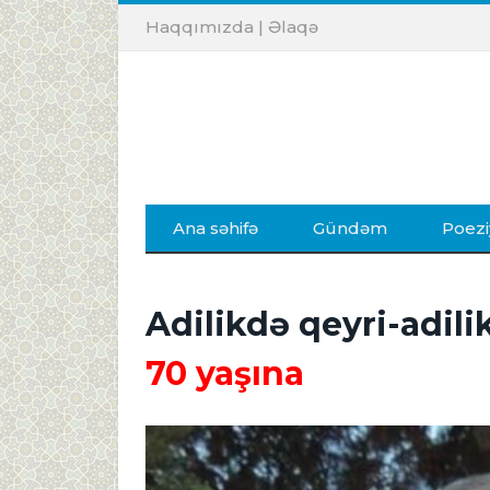
Haqqımızda
|
Əlaqə
Ana səhifə
Gündəm
Poezi
Adilikdə qeyri-adili
70 yaşına