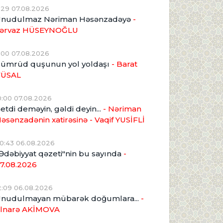
1:29 07.08.2026
nudulmaz Nəriman Həsənzadəyə
-
ərvaz HÜSEYNOĞLU
1:00 07.08.2026
ümrüd quşunun yol yoldaşı
- Barat
VÜSAL
0:00 07.08.2026
etdi deməyin, gəldi deyin...
- Nəriman
əsənzadənin xatirəsinə
- Vaqif YUSİFLİ
0:43 06.08.2026
Ədəbiyyat qəzeti"nin bu sayında
-
7.08.2026
2:09 06.08.2026
nudulmayan mübarək doğumlara...
-
lnarə AKİMOVA