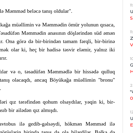
1
lə Məmməd beləcə tanış oldular".
U
S
öyükağa müəllimin və Məmmədin ömür yolunun qısaca,
1
. Təsadüfən Məmmədin anasının döşlərindən süd əmən
Z
r. Ona görə də bir-birindən tamam fərqli, bir-birinə
ək olar ki, heç bir hadisə təsvir eləmir, yalnız iki
rır.
1
G
H
ılar və o, təsadüfən Məmmədlə bir hissədə qulluq
tanış olacaqdı, ancaq Böyükağa müəllimin "bronu"
2
.
"
0
i qız tərəfindən qohum olsaydılar, yəqin ki, bir-
ıb bir ailədən qız almışdı.
1
U
avtobus ilə gedib-gəlsəydi, hökmən Məmməd ilə
E
örüşlərin birində tanış da ola bilərdilər. Bəlkə də