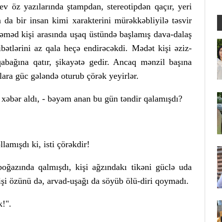
ev öz yazılarında ştampdan, stereotipdən qaçır, yeri
da bir insan kimi xarakterini mürəkkəbliyilə təsvir
Səməd kişi arasında uşaq üstündə başlamış dava-dalaş
bətlərini az qala heçə endirəcəkdi. Mədət kişi əziz-
abağına qatır, şikayətə gedir. Ancaq mənzil başına
ara güc gələndə oturub çörək yeyirlər.
 xəbər aldı, - bəyəm anan bu gün təndir qalamışdı?
lamışdı ki, isti çörəkdir!
oğazında qalmışdı, kişi ağzındakı tikəni güclə uda
kişi özünü də, arvad-uşağı da söyüb ölü-diri qoymadı.
!".