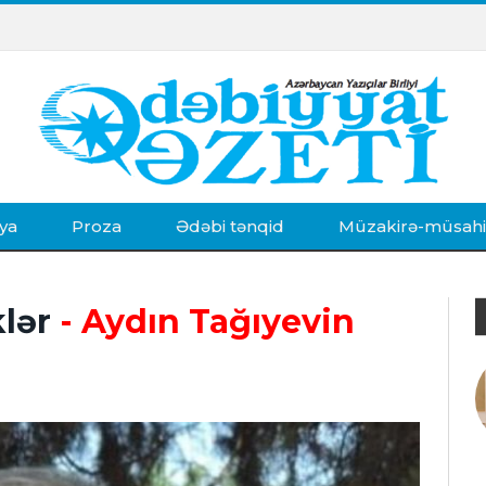
ya
Proza
Ədəbi tənqid
Müzakirə-müsah
klər
- Aydın Tağıyevin