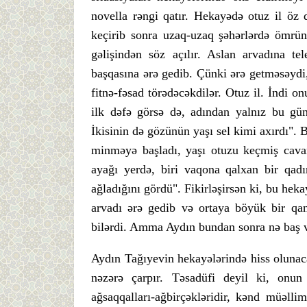
novella rəngi qatır. Hekayədə otuz il öz
keçirib sonra uzaq-uzaq şəhərlərdə ömrü
gəlişindən söz açılır. Aslan arvadına t
başqasına ərə gedib. Çünki ərə getməsəydi
fitnə-fəsad törədəcəkdilər. Otuz il. İndi o
ilk dəfə görsə də, adından yalnız bu gün
İkisinin də gözünün yaşı sel kimi axırdı". 
minməyə başladı, yaşı otuzu keçmiş cavan
ayağı yerdə, biri vaqona qalxan bir qadın
ağladığını gördü". Fikirləşirsən ki, bu hekay
arvadı ərə gedib və ortaya böyük bir qan
bilərdi. Amma Aydın bundan sonra nə baş ve
Aydın Tağıyevin hekayələrində hiss olunac
nəzərə çarpır. Təsadüfi deyil ki, onun 
ağsaqqalları-ağbirçəkləridir, kənd müəlli