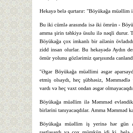
Hekayə belə qurtarır: "Böyükağa müəllim i
Bu iki cümlə arasında isə iki ömrün - B
amma şirin təhkiyə üsulu ilə nəqli durur
Böyükağa çox imkanlı bir ailənin övladıdı
zidd insan olurlar. Bu hekayədə Aydın dem
ömür yolunu gözlərimiz qarşısında canlandı
"Əgər Böyükağa müəllimi əsgər aparsayd
etmiş olsaydı, heç şübhəsiz, Məmmədlə 
vardı və heç vaxt ondan əsgər olmayacaqdı
Böyükağa müəllim ilə Məmməd evləndiklər
birlərini tanıyacaqdılar. Amma Məmməd kas
Böyükağa müəllim iş yerinə hər gün 
rastlaşardı və çox mümkün idi ki, belə g