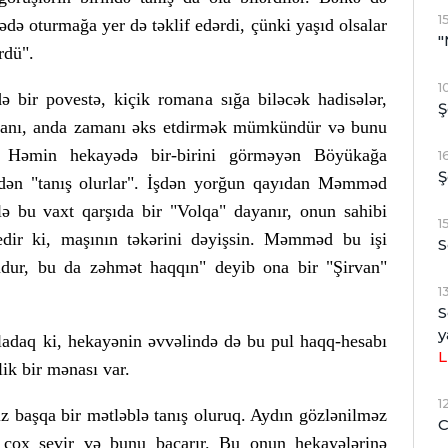
1
 oturmağa yer də təklif edərdi, çünki yaşıd olsalar
"
rdü".
1
ə bir povestə, kiçik romana sığa biləcək hadisələr,
Ş
dəryanı, anda zamanı əks etdirmək mümkündür və bunu
r. Həmin hekayədə bir-birini görməyən Böyükağa
1
Ş
ən "tanış olurlar". İşdən yorğun qayıdan Məmməd
ə bu vaxt qarşıda bir "Volqa" dayanır, onun sahibi
1
r ki, maşının təkərini dəyişsin. Məmməd bu işi
S
budur, bu da zəhmət haqqın" deyib ona bir "Şirvan"
1
S
y
ladaq ki, hekayənin əvvəlində də bu pul haqq-hesabı
L
ik bir mənası var.
1
 başqa bir mətləblə tanış oluruq. Aydın gözlənilməz
C
yi çox sevir və bunu bacarır. Bu onun hekayələrinə