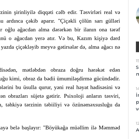
nin şirinliyilə diqqəti cəlb edir. Təsvirləri real və
u ardınca çəkib aparır. "Çiçəkli çölün sarı gülləri
ir oğlu ağacdan alma dərərkən bir ilanın ona tərəf
nü o ağacdan yerə atır. Və bu, Kazım kişiyə dərd
r yazda çiçəkləyib meyvə gətirsələr də, alma ağacı nə
1
S
disədən, mətləbdən obraza doğru hərəkət edən
lduğu kimi, obraz da bədii ümumiləşdirmə gücündədir.
ini bu üsulla qurur, yəni real həyat hadisəsini və
1
İ
n obrazları süjetə gətirir. Psixoloji anların təsviri,
p
n, təhkiyə tərzinin təbiiliyi və özünəməxsusluğu da
v
1
kayə belə başlayır: "Böyükağa müəllim ilə Məmməd
A