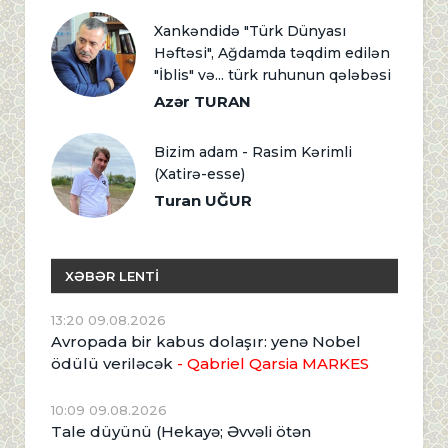
Xankəndidə "Türk Dünyası
Həftəsi", Ağdamda təqdim edilən
"İblis" və... türk ruhunun qələbəsi
Azər TURAN
Bizim adam - Rasim Kərimli
(Xatirə-esse)
Turan UĞUR
XƏBƏR LENTİ
13:20 09.08.2026
Avropada bir kabus dolaşır: yenə Nobel
ödülü veriləcək
- Qabriel Qarsia MARKES
10:09 09.08.2026
Tale düyünü (Hekayə; Əvvəli ötən