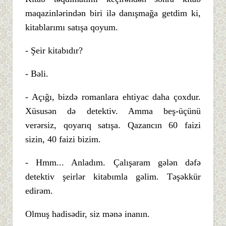
maqazinlərindən biri ilə danışmağa getdim ki,
kitablarımı satışa qoyum.
- Şeir kitabıdır?
- Bəli.
- Açığı, bizdə romanlara ehtiyac daha çoxdur.
Xüsusən də detektiv. Amma beş-üçünü
verərsiz, qoyarıq satışa. Qazancın 60 faizi
sizin, 40 faizi bizim.
- Hmm... Anladım. Çalışaram gələn dəfə
detektiv şeirlər kitabımla gəlim. Təşəkkür
edirəm.
Olmuş hadisədir, siz mənə inanın.