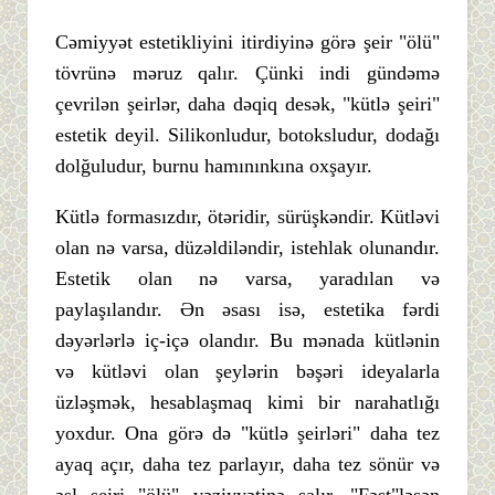
Cəmiyyət estetikliyini itirdiyinə görə şeir "ölü"
tövrünə məruz qalır. Çünki indi gündəmə
çevrilən şeirlər, daha dəqiq desək, "kütlə şeiri"
estetik deyil. Silikonludur, botoksludur, dodağı
dolğuludur, burnu hamınınkına oxşayır.
Kütlə formasızdır, ötəridir, sürüşkəndir. Kütləvi
olan nə varsa, düzəldiləndir, istehlak olunandır.
Estetik olan nə varsa, yaradılan və
paylaşılandır. Ən əsası isə, estetika fərdi
dəyərlərlə iç-içə olandır. Bu mənada kütlənin
və kütləvi olan şeylərin bəşəri ideyalarla
üzləşmək, hesablaşmaq kimi bir narahatlığı
yoxdur. Ona görə də "kütlə şeirləri" daha tez
ayaq açır, daha tez parlayır, daha tez sönür və