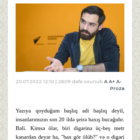
20.07.2022 12:10
| 2609 dəfə oxunub
A
A+
A-
Proza
Yazıya qoyduğum başlıq adi başlıq deyil,
insanlarımızın son 20 ildə şeirə baxış bucağıdır.
Bəli. Kimsə ölər, biri digərinə üç-beş metr
kənardan deyər ha, "bax gör ölüb?" və o digəri