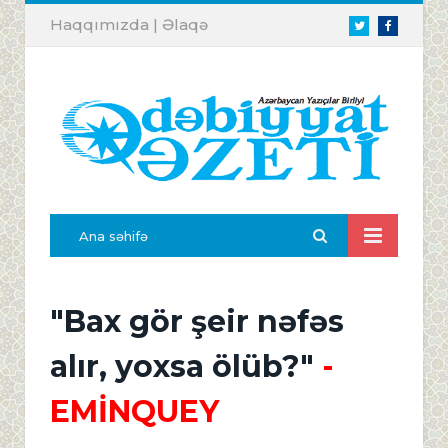
Haqqımızda
|
Əlaqə
Twitter
Facebook
Ana səhifə
"Bax gör şeir nəfəs
alır, yoxsa ölüb?"
-
EMİNQUEY