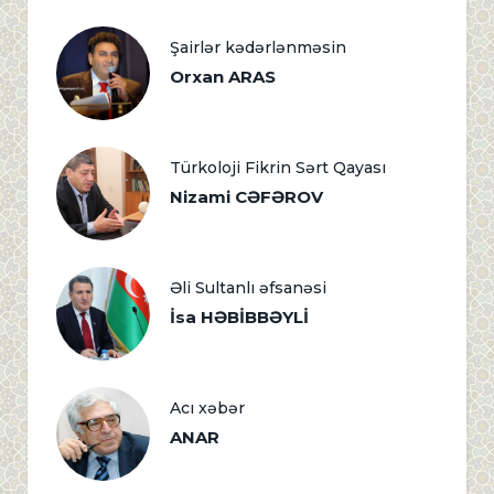
Şairlər kədərlənməsin
Orxan ARAS
Türkoloji Fikrin Sərt Qayası
Nizami CƏFƏROV
Əli Sultanlı əfsanəsi
İsa HƏBİBBƏYLİ
Acı xəbər
ANAR