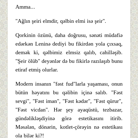
Amma...
"Ağlın şeiri elmdir, qəlbin elmi isə şeir".
Qorkinin özünü, daha doğrusu, sənəti müdafiə
edərkən Leninə dediyi bu fikirdən yola çıxsaq,
demək ki, qəlbimiz elmsiz qalıb, cahilləşib.
"Şeir ölüb" deyənlər də bu fikirlə razılaşıb bunu
etiraf etmiş olurlar.
Modern insanın "fəst fud"larla yaşaması, onun
bütün həyatını bu qəlibin içinə salıb. "Fəst
sevgi", "Fəst iman", "Fəst kədər", "Fəst qürur",
"Fəst vicdan". Hər şey ayaqüstü, tezbazar,
gündəlikləşdiyinə görə estetikasını itirib.
Məsələn, dönərin, kotlet-çörəyin nə estetikası
ola bilər ki?!