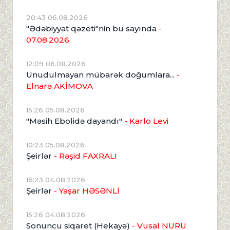
20:43 06.08.2026
"Ədəbiyyat qəzeti"nin bu sayında
-
07.08.2026
12:09 06.08.2026
Unudulmayan mübarək doğumlara...
-
Elnarə AKİMOVA
15:26 05.08.2026
"Məsih Ebolidə dayandı"
- Karlo Levi
10:23 05.08.2026
Şeirlər
- Rəşid FAXRALI
16:23 04.08.2026
Şeirlər
- Yaşar HƏSƏNLİ
15:26 04.08.2026
Sonuncu siqaret (Hekayə)
- Vüsal NURU