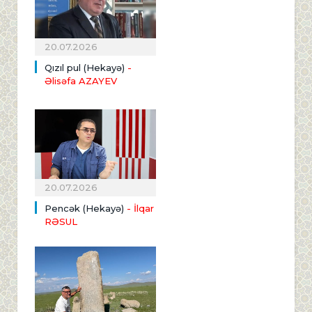
20.07.2026
Qızıl pul (Hekayə)
-
Əlisəfa AZAYEV
20.07.2026
Pencək (Hekayə)
- İlqar
RƏSUL