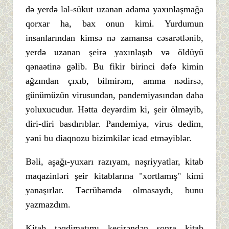
də yerdə lal-sükut uzanan adama yaxınlaşmağa
qorxar ha, bax onun kimi. Yurdumun
insanlarından kimsə nə zamansa cəsarətlənib,
yerdə uzanan şeirə yaxınlaşıb və öldüyü
qənaətinə gəlib. Bu fikir birinci dəfə kimin
ağzından çıxıb, bilmirəm, amma nədirsə,
günümüzün virusundan, pandemiyasından daha
yoluxucudur. Hətta deyərdim ki, şeir ölməyib,
diri-diri basdırıblar. Pandemiya, virus dedim,
yəni bu diaqnozu bizimkilər icad etməyiblər.
Bəli, aşağı-yuxarı razıyam, nəşriyyatlar, kitab
maqazinləri şeir kitablarına "xortlamış" kimi
yanaşırlar. Təcrübəmdə olmasaydı, bunu
yazmazdım.
Kitab təqdimatımı keçirəndən sonra kitab