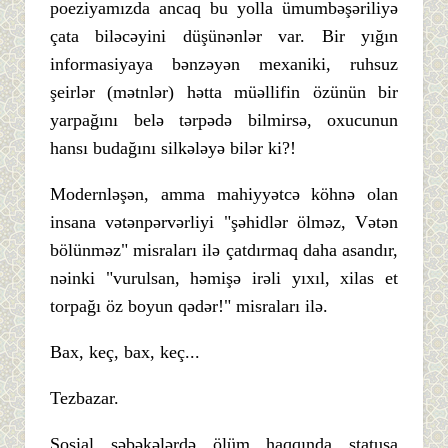
poeziyamızda ancaq bu yolla ümumbəşəriliyə
çata biləcəyini düşünənlər var. Bir yığın
informasiyaya bənzəyən mexaniki, ruhsuz
şeirlər (mətnlər) hətta müəllifin özünün bir
yarpağını belə tərpədə bilmirsə, oxucunun
hansı budağını silkələyə bilər ki?!
Modernləşən, amma mahiyyətcə köhnə olan
insana vətənpərvərliyi "şəhidlər ölməz, Vətən
bölünməz" misraları ilə çatdırmaq daha asandır,
nəinki "vurulsan, həmişə irəli yıxıl, xilas et
torpağı öz boyun qədər!" misraları ilə.
Bax, keç, bax, keç...
Tezbazar.
Sosial şəbəkələrdə ölüm haqqında statusa