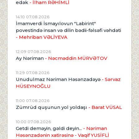
edək
- İlham RƏHİMLİ
14:10 07.08.2026
İmamverdi İsmayılovun "Labirint"
povestində insan və dilin bədii-fəlsəfi vəhdəti
- Mehriban VƏLİYEVA
12:09 07.08.2026
Ay Nəriman
- Nəcməddin MÜRVƏTOV
11:29 07.08.2026
Unudulmaz Nəriman Həsənzadəyə
- Sərvaz
HÜSEYNOĞLU
11:00 07.08.2026
Zümrüd quşunun yol yoldaşı
- Barat VÜSAL
10:00 07.08.2026
Getdi deməyin, gəldi deyin...
- Nəriman
Həsənzadənin xatirəsinə
- Vaqif YUSİFLİ