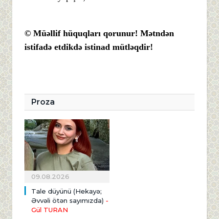
© Müəllif hüquqları qorunur! Mətndən
istifadə etdikdə istinad mütləqdir!
Proza
09.08.2026
Tale düyünü (Hekayə;
Əvvəli ötən sayımızda)
-
Gül TURAN