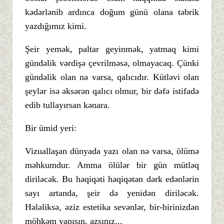
kədərlənib ardınca doğum günü olana təbrik
yazdığımız kimi.
Şeir yemək, paltar geyinmək, yatmaq kimi
gündəlik vərdişə çevrilməsə, olmayacaq. Çünki
gündəlik olan nə varsa, qalıcıdır. Kütləvi olan
şeylər isə əksərən qalıcı olmur, bir dəfə istifadə
edib tullayırsan kənara.
Bir ümid yeri:
Vizuallaşan dünyada yazı olan nə varsa, ölümə
məhkumdur. Amma ölülər bir gün mütləq
diriləcək. Bu həqiqəti həqiqətən dərk edənlərin
sayı artanda, şeir də yenidən diriləcək.
Hələliksə, əziz estetika sevənlər, bir-birinizdən
möhkəm yapışın, azsınız...