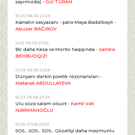
sayımızda)
- Gül TURAN
16:20 08.08.2026
Kainatın səsyazanı - şairə Maya Bədəlbəyli
-
Abuzər BAĞIROV
14:10 08.08.2026
Bir daha Kesa və Morito haqqında
- Samirə
BEHBUDQIZI
12:09 08.08.2026
Dünyanı dərkin poetik rezonansları
-
Mətanət ABDULLAYEVA
10:23 08.08.2026
Ulu sözə salam olsun!
- Kamil Vəli
NƏRİMANOĞLU
15:26 07.08.2026
SOS... SOS... SOS... Gözəlliyi daha məzmunlu