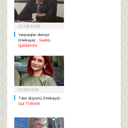
02.08.2026
Yarpaqlar danışır
(Hekayə)
- Sadıq
QARAYEV
01.08.2026
Tale düyünü (Hekayə)
-
Gül TURAN