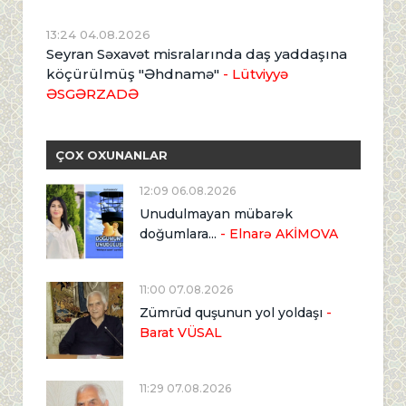
13:24 04.08.2026
Seyran Səxavət misralarında daş yaddaşına
köçürülmüş "Əhdnamə"
- Lütviyyə
ƏSGƏRZADƏ
ÇOX OXUNANLAR
12:09 06.08.2026
Unudulmayan mübarək
doğumlara...
- Elnarə AKİMOVA
11:00 07.08.2026
Zümrüd quşunun yol yoldaşı
-
Barat VÜSAL
11:29 07.08.2026