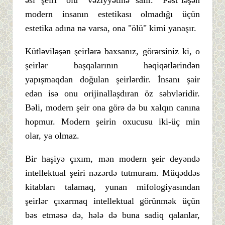
əsl şeiri "ölü" vəziyyətinə salır. "Fəst"ləşən
modern insanın estetikası olmadığı üçün
estetika adına nə varsa, ona "ölü" kimi yanaşır.
Kütləviləşən şeirlərə baxsanız, görərsiniz ki, o
şeirlər başqalarının həqiqətlərindən
yapışmaqdan doğulan şeirlərdir. İnsanı şair
edən isə onu orijinallaşdıran öz səhvləridir.
Bəli, modern şeir ona görə də bu xalqın canına
hopmur. Modern şeirin oxucusu iki-üç min
olar, ya olmaz.
Bir haşiyə çıxım, mən modern şeir deyəndə
intellektual şeiri nəzərdə tutmuram. Müqəddəs
kitabları talamaq, yunan mifologiyasından
şeirlər çıxarmaq intellektual görünmək üçün
bəs etməsə də, hələ də buna sadiq qalanlar,