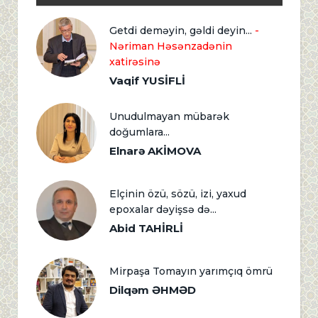
Getdi deməyin, gəldi deyin...
-
Nəriman Həsənzadənin
xatirəsinə
Vaqif YUSİFLİ
Unudulmayan mübarək
doğumlara...
Elnarə AKİMOVA
Elçinin özü, sözü, izi, yaxud
epoxalar dəyişsə də...
Abid TAHİRLİ
Mirpaşa Tomayın yarımçıq ömrü
Dilqəm ƏHMƏD