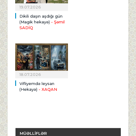
19.07.2026
Dikili daşın aşdığı gün
(Magik hekayə)
- Şəmil
SADİQ
18.07.2026
Vifliyemdə leysan
(Hekayə)
- XAQAN
MÜƏLLİFLƏR