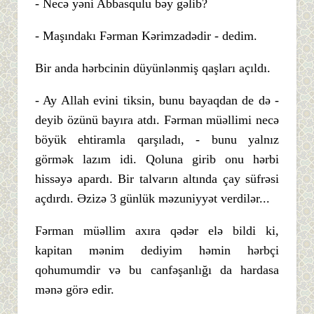
- Necə yəni Abbasqulu bəy gəlib?
- Maşındakı Fərman Kərimzadədir - dedim.
Bir anda hərbcinin düyünlənmiş qaşları açıldı.
- Ay Allah evini tiksin, bunu bayaqdan de də -
deyib özünü bayıra atdı. Fərman müəllimi necə
böyük ehtiramla qarşıladı, - bunu yalnız
görmək lazım idi. Qoluna girib onu hərbi
hissəyə apardı. Bir talvarın altında çay süfrəsi
açdırdı. Əzizə 3 günlük məzuniyyət verdilər...
Fərman müəllim axıra qədər elə bildi ki,
kapitan mənim dediyim həmin hərbçi
qohumumdir və bu canfəşanlığı da hardasa
mənə görə edir.