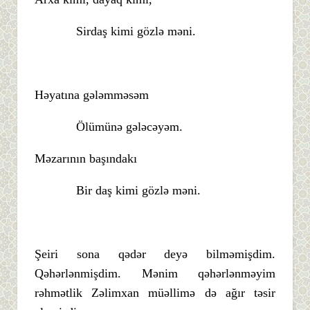
Sirdaş kimi gözlə məni.
Həyatına gələmməsəm
Ölümünə gələcəyəm.
Məzarının başındakı
Bir daş kimi gözlə məni.
Şeiri sona qədər deyə bilməmişdim.
Qəhərlənmişdim. Mənim qəhərlənməyim
rəhmətlik Zəlimxan müəllimə də ağır təsir