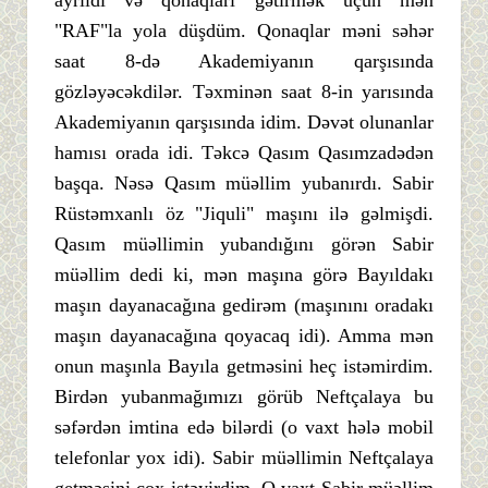
"RAF"la yola düşdüm. Qonaqlar məni səhər
saat 8-də Akademiyanın qarşısında
gözləyəcəkdilər. Təxminən saat 8-in yarısında
Akademiyanın qarşısında idim. Dəvət olunanlar
hamısı orada idi. Təkcə Qasım Qasımzadədən
başqa. Nəsə Qasım müəllim yubanırdı. Sabir
Rüstəmxanlı öz "Jiquli" maşını ilə gəlmişdi.
Qasım müəllimin yubandığını görən Sabir
müəllim dedi ki, mən maşına görə Bayıldakı
maşın dayanacağına gedirəm (maşınını oradakı
maşın dayanacağına qoyacaq idi). Amma mən
onun maşınla Bayıla getməsini heç istəmirdim.
Birdən yubanmağımızı görüb Neftçalaya bu
səfərdən imtina edə bilərdi (o vaxt hələ mobil
telefonlar yox idi). Sabir müəllimin Neftçalaya
getməsini çox istəyirdim. O vaxt Sabir müəllim