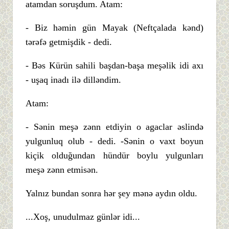
atamdan soruşdum. Atam:
- Biz həmin gün Mayak (Neftçalada kənd)
tərəfə getmişdik - dedi.
- Bəs Kürün sahili başdan-başa meşəlik idi axı
- uşaq inadı ilə dilləndim.
Atam:
- Sənin meşə zənn etdiyin o agaclar əslində
yulgunluq olub - dedi. -Sənin o vaxt boyun
kiçik olduğundan hündür boylu yulgunları
meşə zənn etmisən.
Yalnız bundan sonra hər şey mənə aydın oldu.
...Xoş, unudulmaz günlər idi...