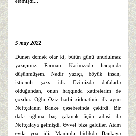
eləmişdi...
5 may 2022
Dünən demək olar ki, bütün günü unudulmaz
yazıçımız Fərman Kərimzadə haqqında
düşünmüşəm. Nadir yazıçı, böyük insan,
istiqanlı şəxs idi. Evimizdə dəfələrlə
olduğundan, onun haqqında xatirələrim də
çoxdur. Oğlu Əziz hərbi xidmətinin ilk ayını
Neftçalanın Bankə qəsəbəsində çəkirdi. Bir
dəfə oğluna baş çəkmək üçün ailəsi ilə
Neftçalaya gəlmişdi. Əvvəl bizə gəldilər. Atam
evdə yox idi. Mənimlə birlikdə Bankəyə