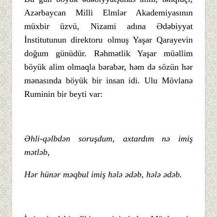
Azərbaycan Milli Elmlər Akademiyasının
müxbir üzvü, Nizami adına Ədəbiyyat
İnstitutunun direktoru olmuş Yaşar Qarayevin
doğum günüdür. Rəhmətlik Yaşar müəllim
böyük alim olmaqla bərabər, həm də sözün hər
mənasında böyük bir insan idi. Ulu Mövlanə
Ruminin bir beyti var:
Əhli-qəlbdən soruşdum, axtardım nə imiş
mətləb,
Hər hünər məqbul imiş hələ ədəb, hələ ədəb.