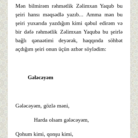
Mən bilmirəm rəhmətlik Zəlimxan Yaqub bu
şeiri hansı məqsədlə yazıb... Amma mən bu
şeiri yuxarıda yazdığım kimi qəbul edirəm və
bir dəfə rəhmətlik Zəlimxan Yaquba bu şeirlə
bağlı qənaətimi deyərək, haqqında söhbət
açdığım şeiri onun üçün əzbər söylədim:
Gələcəyəm
Gələcəyəm, gözlə məni,
Harda olsam gələcəyəm,
Qohum kimi, qonşu kimi,