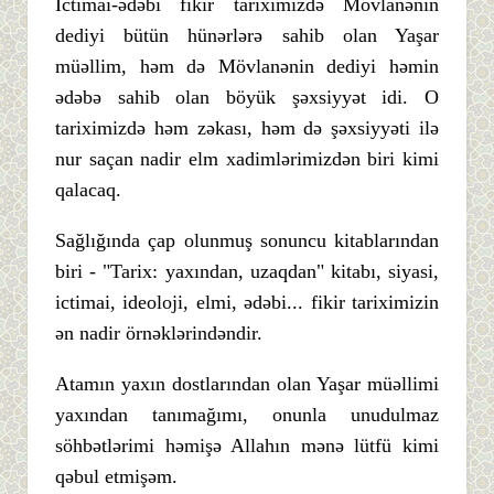
İctimai-ədəbi fikir tariximizdə Mövlanənin
dediyi bütün hünərlərə sahib olan Yaşar
müəllim, həm də Mövlanənin dediyi həmin
ədəbə sahib olan böyük şəxsiyyət idi. O
tariximizdə həm zəkası, həm də şəxsiyyəti ilə
nur saçan nadir elm xadimlərimizdən biri kimi
qalacaq.
Sağlığında çap olunmuş sonuncu kitablarından
biri - "Tarix: yaxından, uzaqdan" kitabı, siyasi,
ictimai, ideoloji, elmi, ədəbi... fikir tariximizin
ən nadir örnəklərindəndir.
Atamın yaxın dostlarından olan Yaşar müəllimi
yaxından tanımağımı, onunla unudulmaz
söhbətlərimi həmişə Allahın mənə lütfü kimi
qəbul etmişəm.