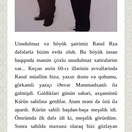
Unudulmaz və böyük şairimiz Rəsul Rza
dəfələrlə bizim evdə olub. Bu böyük insan
haqqında mənim çoxlu unudulmaz xatirələrim
var... Keçən əsrin 60-cı illərinin əvvəllərində
Rəsul müəllim bizə, yaxın dostu və qohumu,
görkəmli yazıçı Ənvər Məmmədxanlı ilə
gəlmişdi. Gəldikləri günün səhəri, axşamüstü
Kürün sahilinə getdilər. Atam məni də özü ilə
apardı. Kürün sahili başdan-başa meşəlik idi.
Ömrümdə ilk dəfə idi ki, meşəlik görürdüm.
Sonra sahildə məxsusi olaraq bizi gözləyən