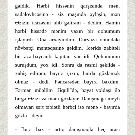
gəldik. Hərbi hissənin qarşısında mən,
sadəlövhcəsinə - siz maşında əyləşin, mən
Əzizin icazəsini alıb gəlirəm - dedim. Həmin
hərbi hissədə mənim yaxın bir qohumum
işləyirdi. Ona arxayındım. Darvaza önündəki
növbətçi məntəqəsinə gəldim. İcəridə zabitəli
bir azərbaycanlı kapitan var idi. Qohumumu
suruşdum, yox idi. Sonra da rəsmi şəkildə -
xahiş edirəm, bayıra çıxın, burda gözləmək
olmaz - dedi. Pəncərədən bayıra baxdım.
Fərman müəllim "Jiquli"də, həyat yoldaşı ilə
birgə Əzizi və məni gözləyir. Danışmağa meyli
olmayan sərt təbiətli hərbçi isə mənə - bayırda
gözlə - deyir.
- Bura bax - artıq danışmaqla heç arası