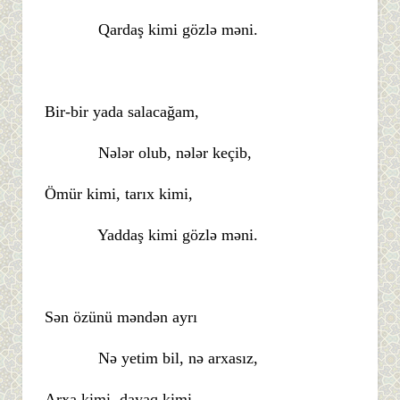
Qardaş kimi gözlə məni.
Bir-bir yada salacağam,
Nələr olub, nələr keçib,
Ömür kimi, tarıx kimi,
Yaddaş kimi gözlə məni.
Sən özünü məndən ayrı
Nə yetim bil, nə arxasız,
Arxa kimi, dayaq kimi,