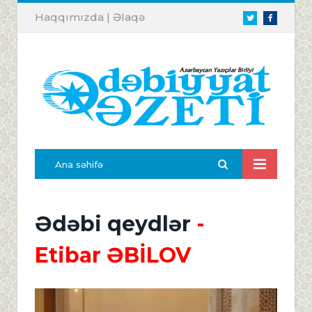
Haqqımızda
|
Əlaqə
Twitter
Facebook
Ana səhifə
Ədəbi qeydlər
-
Etibar ƏBİLOV