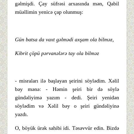
gəlmişdi. Çay süfrəsi arxasında mən, Qabil
müəllimin yenicə çap olunmuş:
Gün batsa da vaxt gəlmədi axşam ola bilməz,
Kibrit çöpü pərvanələrə tay ola bilməz
- misraları ilə başlayan şeirini söylədim. Xəlil
bəy mənə: - Həmin şeiri bir də söylə
gündəliyimə yazım - dedi. Şeiri yenidən
söylədim və Xəlil bəy o şeiri gündəliyinə
yazdı.
O, böyük ürək sahibi idi. Təsəvvür edin. Bizdə