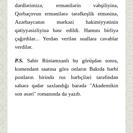
dərdlərimizə, ermənilərin vəhşiliyinə,
Qorbaçovun ermənilərə tərəfkeşlik etməsinə,
Azərbaycanın mərkəzi hakimiyyətinin
qətiyyəsizliyinə həsr edildi. Hamını birliyə
çağırdılar... Yerdən verilən suallara cavablar
verdilər.
P.S.
Sabir Rüstəmxanlı bu görüşdən sonra,
komendant saatına görə onların Bakıda hərbi
postların birində rus hərbçiləri tərəfindən
səhərə qədər saxlandığı barədə "Akademikin
son əsəri" romanında da yazıb.