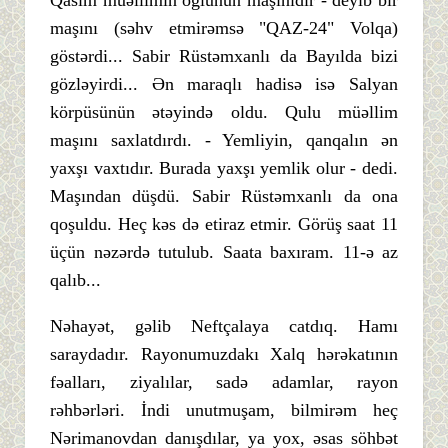
maşını (səhv etmirəmsə "QAZ-24" Volqa)
göstərdi... Sabir Rüstəmxanlı da Bayılda bizi
gözləyirdi... Ən maraqlı hadisə isə Salyan
körpüsünün ətəyində oldu. Qulu müəllim
maşını saxlatdırdı. - Yemliyin, qanqalın ən
yaxşı vaxtıdır. Burada yaxşı yemlik olur - dedi.
Maşından düşdü. Sabir Rüstəmxanlı da ona
qoşuldu. Heç kəs də etiraz etmir. Görüş saat 11
üçün nəzərdə tutulub. Saata baxıram. 11-ə az
qalıb...
Nəhayət, gəlib Neftçalaya catdıq. Hamı
saraydadır. Rayonumuzdakı Xalq hərəkatının
fəalları, ziyalılar, sadə adamlar, rayon
rəhbərləri. İndi unutmuşam, bilmirəm heç
Nərimanovdan danışdılar, ya yox, əsas söhbət