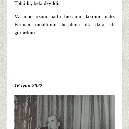
Təbii ki, belə deyildi.
Və mən özüm hərbi hissənin daxilini məhz
Fərman müəllimin hesabına ilk dəfə idi
görürdüm.
16 iyun 2022