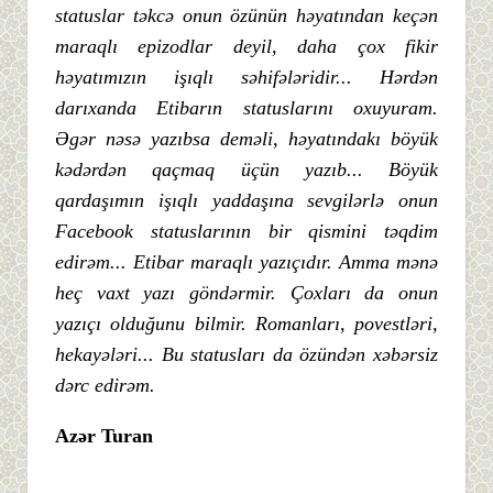
statuslar təkcə onun özünün həyatından keçən
maraqlı epizodlar deyil, daha çox fikir
həyatımızın işıqlı səhifələridir... Hərdən
darıxanda Etibarın statuslarını oxuyuram.
Əgər nəsə yazıbsa deməli, həyatındakı böyük
kədərdən qaçmaq üçün yazıb... Böyük
qardaşımın işıqlı yaddaşına sevgilərlə onun
Facebook statuslarının bir qismini təqdim
edirəm... Etibar maraqlı yazıçıdır. Amma mənə
heç vaxt yazı göndərmir. Çoxları da onun
yazıçı olduğunu bilmir. Romanları, povestləri,
hekayələri... Bu statusları da özündən xəbərsiz
dərc edirəm.
Azər Turan