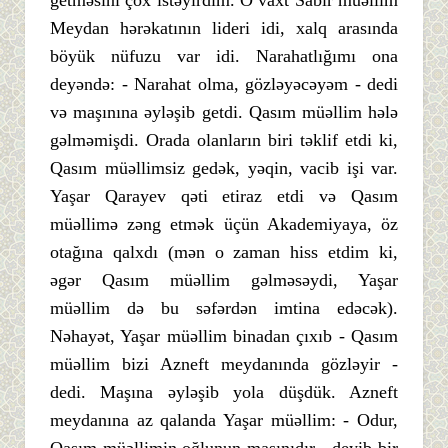
Meydan hərəkatının lideri idi, xalq arasında
böyük nüfuzu var idi. Narahatlığımı ona
deyəndə: - Narahat olma, gözləyəcəyəm - dedi
və maşınına əyləşib getdi. Qasım müəllim hələ
gəlməmişdi. Orada olanların biri təklif etdi ki,
Qasım müəllimsiz gedək, yəqin, vacib işi var.
Yaşar Qarayev qəti etiraz etdi və Qasım
müəllimə zəng etmək üçün Akademiyaya, öz
otağına qalxdı (mən o zaman hiss etdim ki,
əgər Qasım müəllim gəlməsəydi, Yaşar
müəllim də bu səfərdən imtina edəcək).
Nəhayət, Yaşar müəllim binadan çıxıb - Qasım
müəllim bizi Azneft meydanında gözləyir -
dedi. Maşına əyləşib yola düşdük. Azneft
meydanına az qalanda Yaşar müəllim: - Odur,
Qasım müəllimin oğlunun maşınıdır - deyib bir