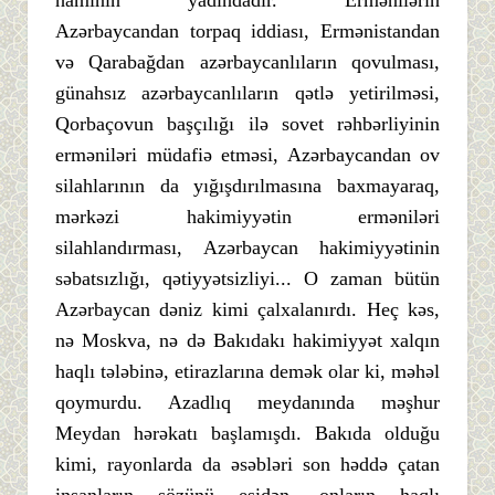
Azərbaycandan torpaq iddiası, Ermənistandan
və Qarabağdan azərbaycanlıların qovulması,
günahsız azərbaycanlıların qətlə yetirilməsi,
Qorbaçovun başçılığı ilə sovet rəhbərliyinin
erməniləri müdafiə etməsi, Azərbaycandan ov
silahlarının da yığışdırılmasına baxmayaraq,
mərkəzi hakimiyyətin erməniləri
silahlandırması, Azərbaycan hakimiyyətinin
səbatsızlığı, qətiyyətsizliyi... O zaman bütün
Azərbaycan dəniz kimi çalxalanırdı. Heç kəs,
nə Moskva, nə də Bakıdakı hakimiyyət xalqın
haqlı tələbinə, etirazlarına demək olar ki, məhəl
qoymurdu. Azadlıq meydanında məşhur
Meydan hərəkatı başlamışdı. Bakıda olduğu
kimi, rayonlarda da əsəbləri son həddə çatan
insanların sözünü eşidən, onların haqlı