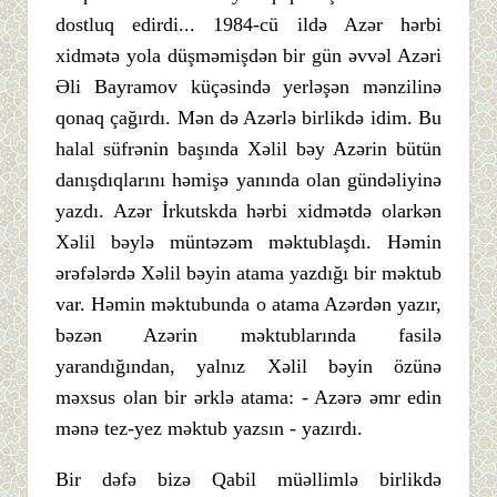
dostluq edirdi... 1984-cü ildə Azər hərbi
xidmətə yola düşməmişdən bir gün əvvəl Azəri
Əli Bayramov küçəsində yerləşən mənzilinə
qonaq çağırdı. Mən də Azərlə birlikdə idim. Bu
halal süfrənin başında Xəlil bəy Azərin bütün
danışdıqlarını həmişə yanında olan gündəliyinə
yazdı. Azər İrkutskda hərbi xidmətdə olarkən
Xəlil bəylə müntəzəm məktublaşdı. Həmin
ərəfələrdə Xəlil bəyin atama yazdığı bir məktub
var. Həmin məktubunda o atama Azərdən yazır,
bəzən Azərin məktublarında fasilə
yarandığından, yalnız Xəlil bəyin özünə
məxsus olan bir ərklə atama: - Azərə əmr edin
mənə tez-yez məktub yazsın - yazırdı.
Bir dəfə bizə Qabil müəllimlə birlikdə