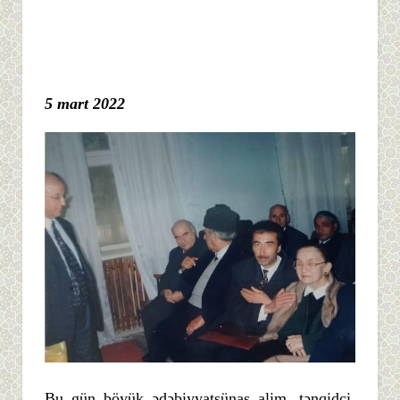
5 mart 2022
Bu gün böyük ədəbiyyatşünas alim, tənqidçi,