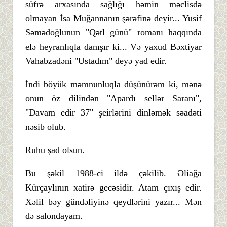
süfrə arxasında sağlığı həmin məclisdə
olmayan İsa Muğannanın şərəfinə deyir... Yusif
Səmədoğlunun "Qətl günü" romanı haqqında
elə heyranlıqla danışır ki... Və yaxud Bəxtiyar
Vahabzadəni "Ustadım" deyə yad edir.
İndi böyük məmnunluqla düşünürəm ki, mənə
onun öz dilindən "Apardı sellər Saranı",
"Davam edir 37" şeirlərini dinləmək səadəti
nəsib olub.
Ruhu şad olsun.
Bu şəkil 1988-ci ildə çəkilib. Əliağa
Kürçaylının xatirə gecəsidir. Atam çıxış edir.
Xəlil bəy gündəliyinə qeydlərini yazır... Mən
də salondayam.