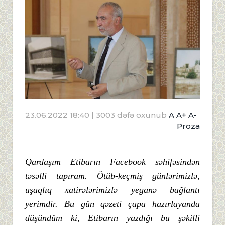
23.06.2022 18:40
| 3003 dəfə oxunub
A
A+
A-
Proza
Qardaşım Etibarın Facebook səhifəsindən
təsəlli tapıram. Ötüb-keçmiş günlərimizlə,
uşaqlıq xatirələrimizlə yeganə bağlantı
yerimdir. Bu gün qəzeti çapa hazırlayanda
düşündüm ki, Etibarın yazdığı bu şəkilli