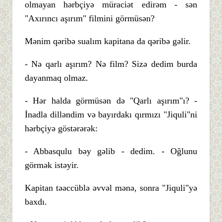
olmayan hərbçiyə müraciət edirəm - sən
"Axırıncı aşırım" filmini görmüsən?
Mənim qəribə sualım kapitana da qəribə gəlir.
- Nə qarlı aşırım? Nə film? Sizə dedim burda
dayanmaq olmaz.
- Hər halda görmüsən də "Qarlı aşırım"ı? -
İnadla dilləndim və bayırdakı qırmızı "Jiquli"ni
hərbçiyə göstərərək:
- Abbasqulu bəy gəlib - dedim. - Oğlunu
görmək istəyir.
Kapitan təəccüblə əvvəl mənə, sonra "Jiquli"yə
baxdı.