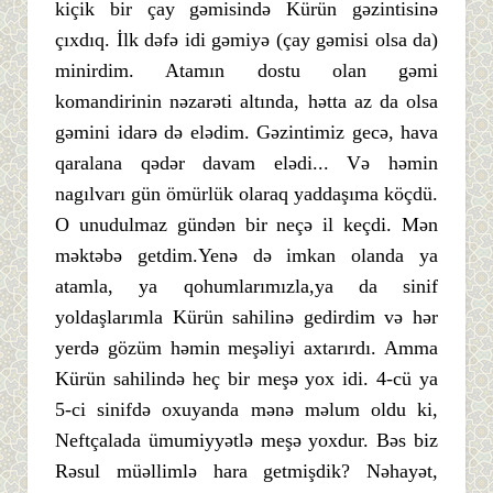
kiçik bir çay gəmisində Kürün gəzintisinə
çıxdıq. İlk dəfə idi gəmiyə (çay gəmisi olsa da)
minirdim. Atamın dostu olan gəmi
komandirinin nəzarəti altında, hətta az da olsa
gəmini idarə də elədim. Gəzintimiz gecə, hava
qaralana qədər davam elədi... Və həmin
nagılvarı gün ömürlük olaraq yaddaşıma köçdü.
O unudulmaz gündən bir neçə il keçdi. Mən
məktəbə getdim.Yenə də imkan olanda ya
atamla, ya qohumlarımızla,ya da sinif
yoldaşlarımla Kürün sahilinə gedirdim və hər
yerdə gözüm həmin meşəliyi axtarırdı. Amma
Kürün sahilində heç bir meşə yox idi. 4-cü ya
5-ci sinifdə oxuyanda mənə məlum oldu ki,
Neftçalada ümumiyyətlə meşə yoxdur. Bəs biz
Rəsul müəllimlə hara getmişdik? Nəhayət,