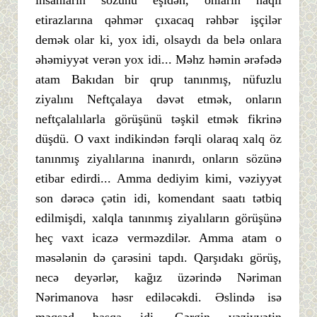
etirazlarına qəhmər çıxacaq rəhbər işçilər
demək olar ki, yox idi, olsaydı da belə onlara
əhəmiyyət verən yox idi... Məhz həmin ərəfədə
atam Bakıdan bir qrup tanınmış, nüfuzlu
ziyalını Neftçalaya dəvət etmək, onların
neftçalalılarla görüşünü təşkil etmək fikrinə
düşdü. O vaxt indikindən fərqli olaraq xalq öz
tanınmış ziyalılarına inanırdı, onların sözünə
etibar edirdi... Amma dediyim kimi, vəziyyət
son dərəcə çətin idi, komendant saatı tətbiq
edilmişdi, xalqla tanınmış ziyalıların görüşünə
heç vaxt icazə verməzdilər. Amma atam o
məsələnin də çarəsini tapdı. Qarşıdakı görüş,
necə deyərlər, kağız üzərində Nəriman
Nərimanova həsr ediləcəkdi. Əslində isə
məqsəd başqa idi. Gərgin vəziyyətin