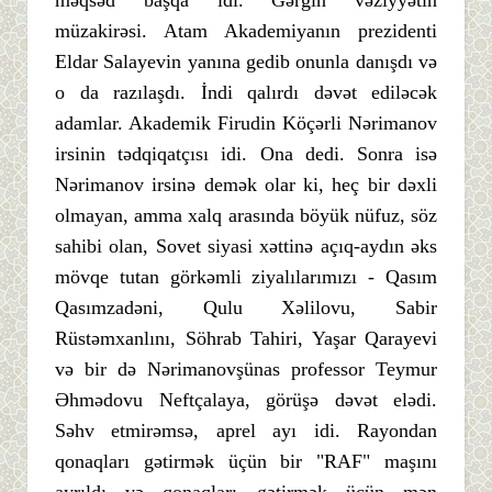
müzakirəsi. Atam Akademiyanın prezidenti
Eldar Salayevin yanına gedib onunla danışdı və
o da razılaşdı. İndi qalırdı dəvət ediləcək
adamlar. Akademik Firudin Köçərli Nərimanov
irsinin tədqiqatçısı idi. Ona dedi. Sonra isə
Nərimanov irsinə demək olar ki, heç bir dəxli
olmayan, amma xalq arasında böyük nüfuz, söz
sahibi olan, Sovet siyasi xəttinə açıq-aydın əks
mövqe tutan görkəmli ziyalılarımızı - Qasım
Qasımzadəni, Qulu Xəlilovu, Sabir
Rüstəmxanlını, Söhrab Tahiri, Yaşar Qarayevi
və bir də Nərimanovşünas professor Teymur
Əhmədovu Neftçalaya, görüşə dəvət elədi.
Səhv etmirəmsə, aprel ayı idi. Rayondan
qonaqları gətirmək üçün bir "RAF" maşını
ayrıldı və qonaqları gətirmək üçün mən