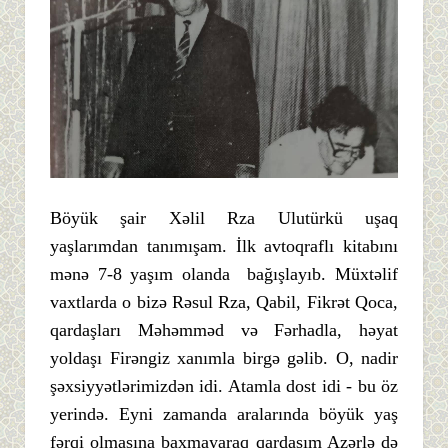
Böyük şair Xəlil Rza Ulutürkü uşaq
yaşlarımdan tanımışam. İlk avtoqraflı kitabını
mənə 7-8 yaşım olanda bağışlayıb. Müxtəlif
vaxtlarda o bizə Rəsul Rza, Qabil, Fikrət Qoca,
qardaşları Məhəmməd və Fərhadla, həyat
yoldaşı Firəngiz xanımla birgə gəlib. O, nadir
şəxsiyyətlərimizdən idi. Atamla dost idi - bu öz
yerində. Eyni zamanda aralarında böyük yaş
fərqi olmasına baxmayaraq qardaşım Azərlə də