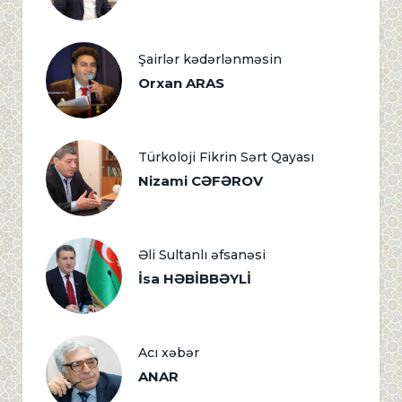
Şairlər kədərlənməsin
Orxan ARAS
Türkoloji Fikrin Sərt Qayası
Nizami CƏFƏROV
Əli Sultanlı əfsanəsi
İsa HƏBİBBƏYLİ
Acı xəbər
ANAR