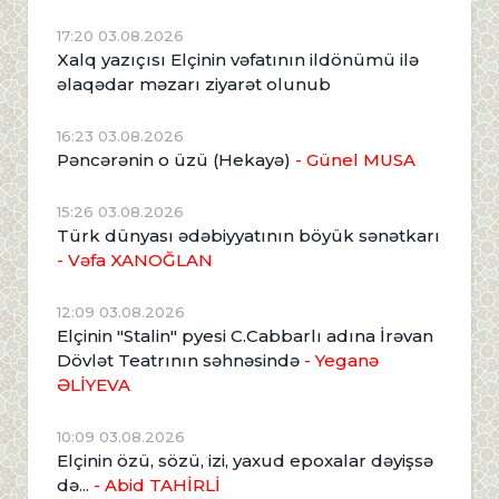
17:20 03.08.2026
Xalq yazıçısı Elçinin vəfatının ildönümü ilə
əlaqədar məzarı ziyarət olunub
16:23 03.08.2026
Pəncərənin o üzü (Hekayə)
- Günel MUSA
15:26 03.08.2026
Türk dünyası ədəbiyyatının böyük sənətkarı
- Vəfa XANOĞLAN
12:09 03.08.2026
Elçinin "Stalin" pyesi C.Cabbarlı adına İrəvan
Dövlət Teatrının səhnəsində
- Yeganə
ƏLİYEVA
10:09 03.08.2026
Elçinin özü, sözü, izi, yaxud epoxalar dəyişsə
də...
- Abid TAHİRLİ