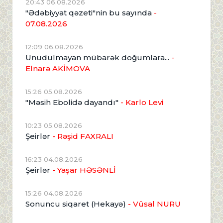
20:43 06.08.2026
"Ədəbiyyat qəzeti"nin bu sayında
-
07.08.2026
12:09 06.08.2026
Unudulmayan mübarək doğumlara...
-
Elnarə AKİMOVA
15:26 05.08.2026
"Məsih Ebolidə dayandı"
- Karlo Levi
10:23 05.08.2026
Şeirlər
- Rəşid FAXRALI
16:23 04.08.2026
Şeirlər
- Yaşar HƏSƏNLİ
15:26 04.08.2026
Sonuncu siqaret (Hekayə)
- Vüsal NURU