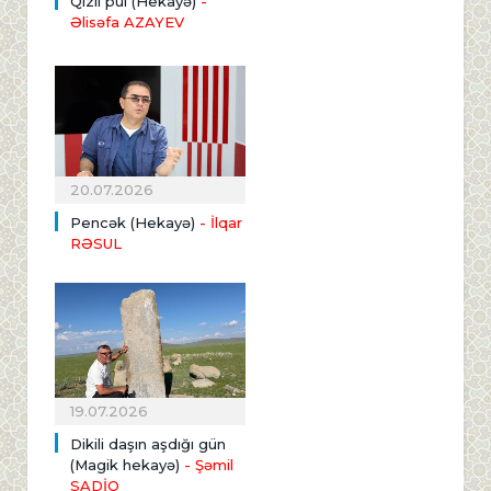
Qızıl pul (Hekayə)
-
Əlisəfa AZAYEV
20.07.2026
Pencək (Hekayə)
- İlqar
RƏSUL
19.07.2026
Dikili daşın aşdığı gün
(Magik hekayə)
- Şəmil
SADİQ