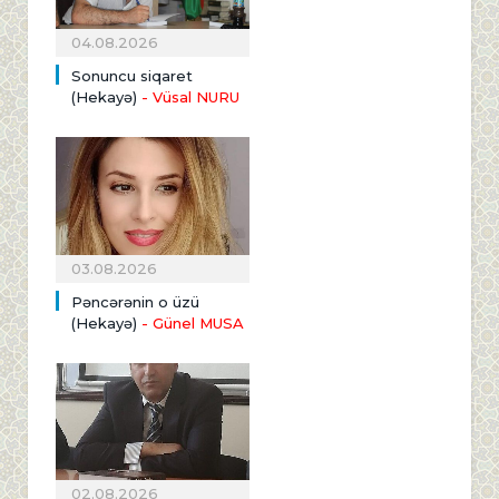
04.08.2026
Sonuncu siqaret
(Hekayə)
- Vüsal NURU
03.08.2026
Pəncərənin o üzü
(Hekayə)
- Günel MUSA
02.08.2026