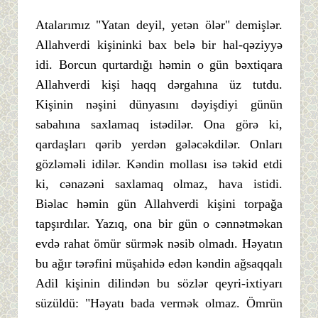
Atalarımız "Yatan deyil, yetən ölər" demişlər.
Allahverdi kişininki bax belə bir hal-qəziyyə
idi. Borcun qurtardığı həmin o gün bəxtiqara
Allahverdi kişi haqq dərgahına üz tutdu.
Kişinin nəşini dünyasını dəyişdiyi günün
sabahına saxlamaq istədilər. Ona görə ki,
qardaşları qərib yerdən gələcəkdilər. Onları
gözləməli idilər. Kəndin mollası isə təkid etdi
ki, cənazəni saxlamaq olmaz, hava istidi.
Biəlac həmin gün Allahverdi kişini torpağa
tapşırdılar. Yazıq, ona bir gün o cənnətməkan
evdə rahat ömür sürmək nəsib olmadı. Həyatın
bu ağır tərəfini müşahidə edən kəndin ağsaqqalı
Adil kişinin dilindən bu sözlər qeyri-ixtiyarı
süzüldü: "Həyatı bada vermək olmaz. Ömrün