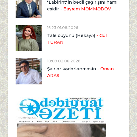
"Labirint"in bədii çağırışını hamı
eşidir
- Bayram MƏMMƏDOV
16:23 01.08.2026
Tale düyünü (Hekayə)
- Gül
TURAN
10:09 02.08.2026
Şairlər kədərlənməsin
- Orxan
ARAS