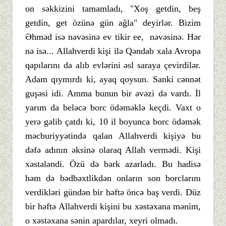
on səkkizini tamamladı, "Xoş getdin, beş
getdin, get özünə gün ağla" deyirlər. Bizim
Əhməd isə nəvəsinə ev tikir ee, nəvəsinə. Hər
nə isə... Allahverdi kişi ilə Qəndab xala Avropa
qapılarını da alıb evlərini əsl saraya çevirdilər.
Adam qıymırdı ki, ayaq qoysun. Sanki cənnət
guşəsi idi. Amma bunun bir əvəzi də vardı. İl
yarım da beləcə borc ödəməklə keçdi. Vaxt o
yerə gəlib çatdı ki, 10 il boyunca borc ödəmək
məcburiyyətində qalan Allahverdi kişiyə bu
dəfə adının əksinə olaraq Allah vermədi. Kişi
xəstələndi. Özü də bərk azarladı. Bu hadisə
həm də bədbəxtlikdən onların son borclarını
verdikləri gündən bir həftə öncə baş verdi. Düz
bir həftə Allahverdi kişini bu xəstəxana mənim,
o xəstəxana sənin apardılar, xeyri olmadı.