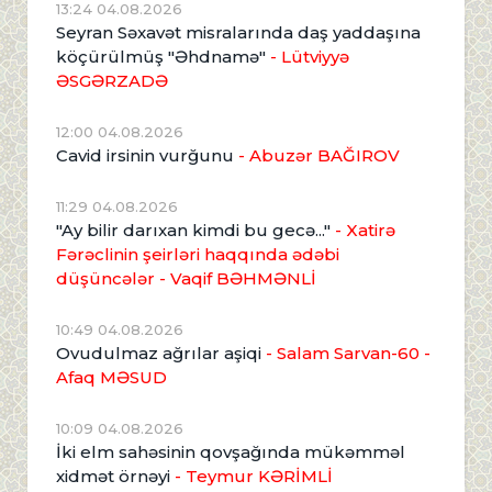
13:24 04.08.2026
Seyran Səxavət misralarında daş yaddaşına
köçürülmüş "Əhdnamə"
- Lütviyyə
ƏSGƏRZADƏ
12:00 04.08.2026
Cavid irsinin vurğunu
- Abuzər BAĞIROV
11:29 04.08.2026
"Ay bilir darıxan kimdi bu gecə..."
- Xatirə
Fərəclinin şeirləri haqqında ədəbi
düşüncələr - Vaqif BƏHMƏNLİ
10:49 04.08.2026
Ovudulmaz ağrılar aşiqi
- Salam Sarvan-60 -
Afaq MƏSUD
10:09 04.08.2026
İki elm sahəsinin qovşağında mükəmməl
xidmət örnəyi
- Teymur KƏRİMLİ