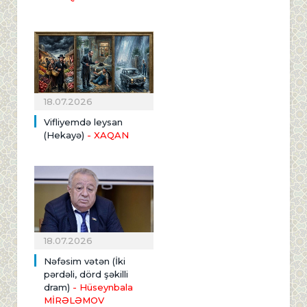
18.07.2026
Vifliyemdə leysan
(Hekayə)
- XAQAN
18.07.2026
Nəfəsim vətən (İki
pərdəli, dörd şəkilli
dram)
- Hüseynbala
MİRƏLƏMOV