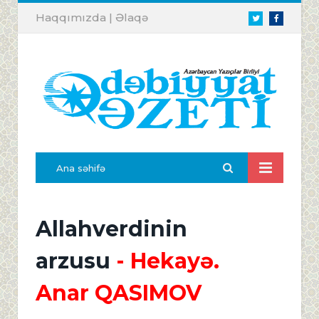
Haqqımızda
|
Əlaqə
Twitter
Facebook
Ana səhifə
Allahverdinin
arzusu
- Hekayə.
Anar QASIMOV