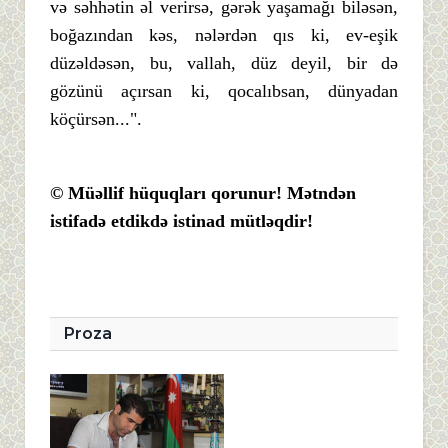
və səhhətin əl verirsə, gərək yaşamağı biləsən,
boğazından kəs, nələrdən qıs ki, ev-eşik
düzəldəsən, bu, vallah, düz deyil, bir də
gözünü açırsan ki, qocalıbsan, dünyadan
köçürsən...".
© Müəllif hüquqları qorunur! Mətndən
istifadə etdikdə istinad mütləqdir!
Proza