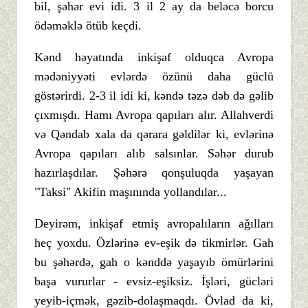
bil, şəhər evi idi. 3 il 2 ay da beləcə borcu
ödəməklə ötüb keçdi.
Kənd həyatında inkişaf olduqca Avropa
mədəniyyəti evlərdə özünü daha güclü
göstərirdi. 2-3 il idi ki, kəndə təzə dəb də gəlib
çıxmışdı. Hamı Avropa qapıları alır. Allahverdi
və Qəndab xala da qərara gəldilər ki, evlərinə
Avropa qapıları alıb salsınlar. Səhər durub
hazırlaşdılar. Şəhərə qonşuluqda yaşayan
"Taksi" Akifin maşınında yollandılar...
Deyirəm, inkişaf etmiş avropalıların ağılları
heç yoxdu. Özlərinə ev-eşik də tikmirlər. Gah
bu şəhərdə, gah o kənddə yaşayıb ömürlərini
başa vururlar - evsiz-eşiksiz. İşləri, gücləri
yeyib-içmək, gəzib-dolaşmaqdı. Övlad da ki,