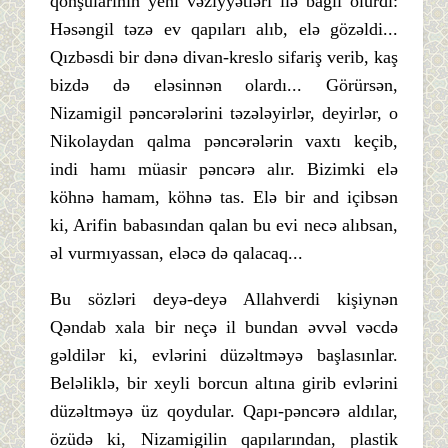
qonşularının yeni vəziyyətləri ilə bağlı olurdı:
Həsəngil təzə ev qapıları alıb, elə gözəldi...
Qızbəsdi bir dənə divan-kreslo sifariş verib, kaş
bizdə də eləsinnən olardı... Görürsən,
Nizamigil pəncərələrini təzələyirlər, deyirlər, o
Nikolaydan qalma pəncərələrin vaxtı keçib,
indi hamı müasir pəncərə alır. Bizimki elə
köhnə hamam, köhnə tas. Elə bir and içibsən
ki, Arifin babasından qalan bu evi necə alıbsan,
əl vurmıyassan, eləcə də qalacaq...
Bu sözləri deyə-deyə Allahverdi kişiynən
Qəndab xala bir neçə il bundan əvvəl vəcdə
gəldilər ki, evlərini düzəltməyə başlasınlar.
Beləliklə, bir xeyli borcun altına girib evlərini
düzəltməyə üz qoydular. Qapı-pəncərə aldılar,
özüdə ki, Nizamigilin qapılarından, plastik