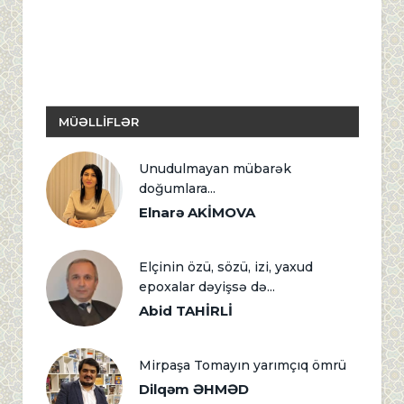
MÜƏLLİFLƏR
Unudulmayan mübarək
doğumlara...
Elnarə AKİMOVA
Elçinin özü, sözü, izi, yaxud
epoxalar dəyişsə də...
Abid TAHİRLİ
Mirpaşa Tomayın yarımçıq ömrü
Dilqəm ƏHMƏD