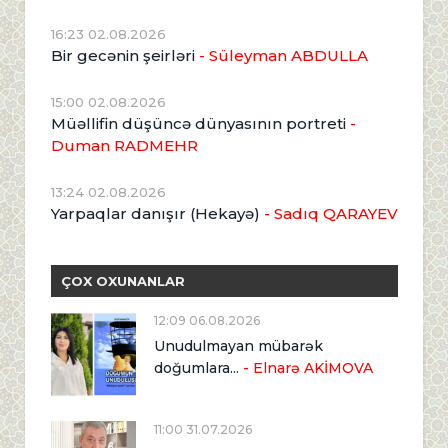
16:23 02.08.2026
Bir gecənin şeirləri
- Süleyman ABDULLA
15:00 02.08.2026
Müəllifin düşüncə dünyasının portreti
-
Duman RADMEHR
13:24 02.08.2026
Yarpaqlar danışır (Hekayə)
- Sadıq QARAYEV
ÇOX OXUNANLAR
12:09 06.08.2026
Unudulmayan mübarək
doğumlara...
- Elnarə AKİMOVA
11:00 31.07.2026