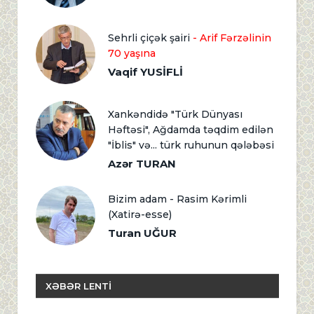
Sehrli çiçək şairi
- Arif Fərzəlinin
70 yaşına
Vaqif YUSİFLİ
Xankəndidə "Türk Dünyası
Həftəsi", Ağdamda təqdim edilən
"İblis" və... türk ruhunun qələbəsi
Azər TURAN
Bizim adam - Rasim Kərimli
(Xatirə-esse)
Turan UĞUR
XƏBƏR LENTİ