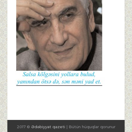
2017 ©
Ədəbiyyat qazeti
| Bütün hüquqlar qorunur