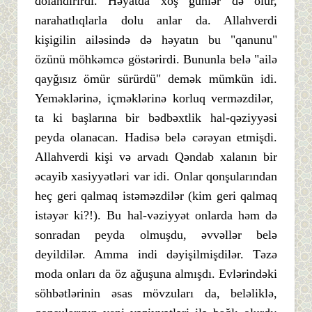
dolandırırdı. Həyatda xoş günlər də olur,
narahatlıqlarla dolu anlar da. Allahverdi
kişigilin ailəsində də həyatın bu "qanunu"
özünü möhkəmcə göstərirdi. Bununla belə "ailə
qayğısız ömür sürürdü" demək mümkün idi.
Yeməklərinə, içməklərinə korluq verməzdilər,
ta ki başlarına bir bədbəxtlik hal-qəziyyəsi
peyda olanacan. Hadisə belə cərəyan etmişdi.
Allahverdi kişi və arvadı Qəndab xalanın bir
əcayib xasiyyətləri var idi. Onlar qonşularından
heç geri qalmaq istəməzdilər (kim geri qalmaq
istəyər ki?!). Bu hal-vəziyyət onlarda həm də
sonradan peyda olmuşdu, əvvəllər belə
deyildilər. Amma indi dəyişilmişdilər. Təzə
moda onları da öz ağuşuna almışdı. Evlərindəki
söhbətlərinin əsas mövzuları da, beləliklə,