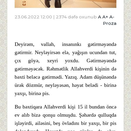
23.06.2022 12:00
| 2374 dəfə oxunub
A
A+
A-
Proza
Deyirəm, vallah, insanınkı gətirməyəndə
gətirmir. Neyləyirsən elə, yağışın ucundan tut,
çıx göyə, xeyri yoxdu. Gətirməyəndə
gətirməyəcək. Rəhmətlik Allahverdi kişinin də
bəxti beləcə gətirmədi. Yazıq. Adam düşünəndə
ürək dözmür, neyləyəsən, həyat belədi - birinə
yaxşı, birinə pis.
Bu bəxtiqara Allahverdi kişi 15 il bundan öncə
ev alıb bizə qonşu olmuşdu. Şəhərdə qulluqda
işləyirdi, ailəsini, beş övladını bir yaxşı, bir pis