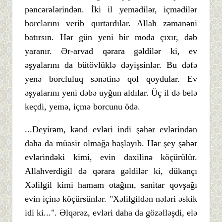
pəncərələrindən. İki il yemədilər, içmədilər
borclarını verib qurtardılar. Allah zəmanəni
batırsın. Hər gün yeni bir moda çıxır, dəb
yaranır. Ər-arvad qərara gəldilər ki, ev
əşyalarını da bütövlüklə dəyişsinlər. Bu dəfə
yenə borcluluq sənətinə qol qoydular. Ev
əşyalarını yeni dəbə uyğun aldılar. Üç il də belə
keçdi, yemə, içmə borcunu ödə.
...Deyirəm, kənd evləri indi şəhər evlərindən
daha da müasir olmağa başlayıb. Hər şey şəhər
evlərindəki kimi, evin daxilinə köçürülür.
Allahverdigil də qərara gəldilər ki, dükançı
Xəlilgil kimi hamam otağını, sanitar qovşağı
evin içinə köçürsünlər. "Xəlilgildən nələri əskik
idi ki...". Əlqərəz, evləri daha da gözəlləşdi, elə