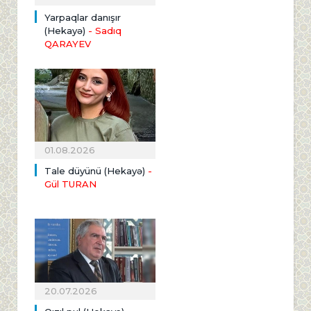
Yarpaqlar danışır
(Hekayə)
- Sadıq
QARAYEV
01.08.2026
Tale düyünü (Hekayə)
-
Gül TURAN
20.07.2026