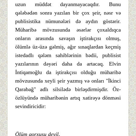
uzun müddət dayanmayacaqdır. Bunu
qələbədən sonra yazılan bir çox şeir, nəsr və
publisistika nümunələri də aydın göstərir.
Müharibə mövzusunda əsərlər çoxaldıqca
onların arasında savaşın iştirakçısı olmuş,
ölümlə üz-üzə gəlmiş, ağır sınaqlardan keçmiş
istedadlı qələm sahiblərinin bədii, publisist
yazılarının dəyəri daha da artacaq. Elvin
İntiqamoğlu da iştirakçısı olduğu müharibə
mövzusunda xeyli şeir yazmış və onları "İkinci
Qarabağ" adlı silsilədə birləşdirmişdir. Öz-
özlüyündə müharibənin artıq xatirəyə dönməsi
sevindiricidir:
Ölüm qorxusu deyil,