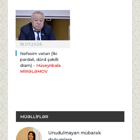
18.07.2026
Nəfəsim vətən (İki
pərdəli, dörd şəkilli
dram)
- Hüseynbala
MİRƏLƏMOV
MÜƏLLİFLƏR
Unudulmayan mübarək
doğumlara...