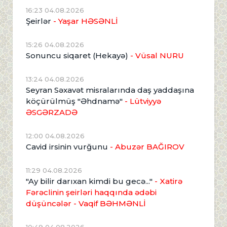
16:23 04.08.2026
Şeirlər
- Yaşar HƏSƏNLİ
15:26 04.08.2026
Sonuncu siqaret (Hekayə)
- Vüsal NURU
13:24 04.08.2026
Seyran Səxavət misralarında daş yaddaşına
köçürülmüş "Əhdnamə"
- Lütviyyə
ƏSGƏRZADƏ
12:00 04.08.2026
Cavid irsinin vurğunu
- Abuzər BAĞIROV
11:29 04.08.2026
"Ay bilir darıxan kimdi bu gecə..."
- Xatirə
Fərəclinin şeirləri haqqında ədəbi
düşüncələr - Vaqif BƏHMƏNLİ