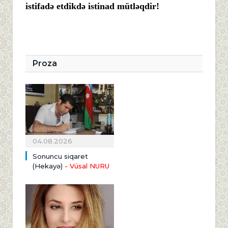
istifadə etdikdə istinad mütləqdir!
Proza
04.08.2026
Sonuncu siqaret
(Hekayə)
- Vüsal NURU