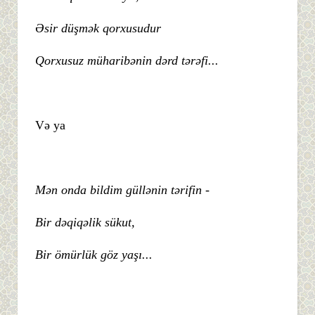
Əsir düşmək qorxusudur
Qorxusuz müharibənin dərd tərəfi...
Və ya
Mən onda bildim güllənin tərifin -
Bir dəqiqəlik sükut,
Bir ömürlük göz yaşı...