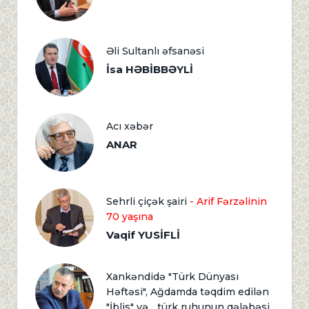
Əli Sultanlı əfsanəsi
İsa HƏBİBBƏYLİ
Acı xəbər
ANAR
Sehrli çiçək şairi
- Arif Fərzəlinin
70 yaşına
Vaqif YUSİFLİ
Xankəndidə "Türk Dünyası
Həftəsi", Ağdamda təqdim edilən
"İblis" və... türk ruhunun qələbəsi