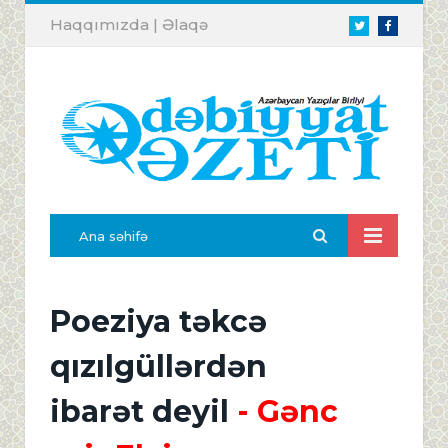
Haqqımızda
|
Əlaqə
Twitter
Facebook
Ana səhifə
Poeziya təkcə
qızılgüllərdən
ibarət deyil
- Gənc