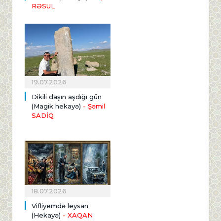
RƏSUL
19.07.2026
Dikili daşın aşdığı gün
(Magik hekayə)
- Şəmil
SADİQ
18.07.2026
Vifliyemdə leysan
(Hekayə)
- XAQAN