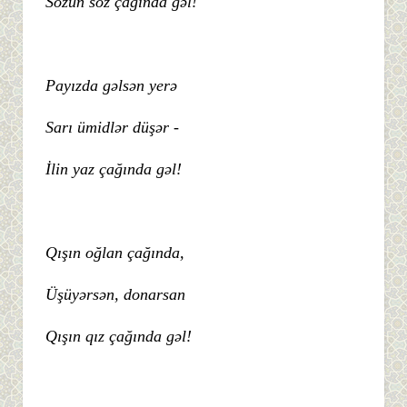
Sözün söz çağında gəl!
Payızda gəlsən yerə
Sarı ümidlər düşər -
İlin yaz çağında gəl!
Qışın oğlan çağında,
Üşüyərsən, donarsan
Qışın qız çağında gəl!