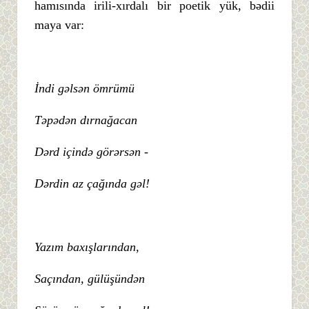
hamısında irili-xırdalı bir poetik yük, bədii
maya var:
İndi gəlsən ömrümü
Təpədən dırnağacan
Dərd içində görərsən -
Dərdin az çağında gəl!
Yazım baxışlarından,
Saçından, gülüşündən