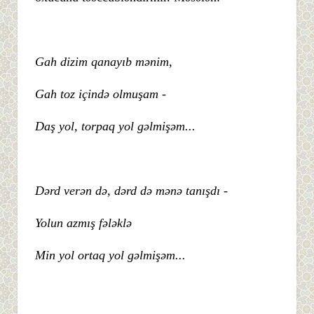
Gah dizim qanayıb mənim,
Gah toz içində olmuşam -
Daş yol, torpaq yol gəlmişəm...
Dərd verən də, dərd də mənə tanışdı -
Yolun azmış fələklə
Min yol ortaq yol gəlmişəm...