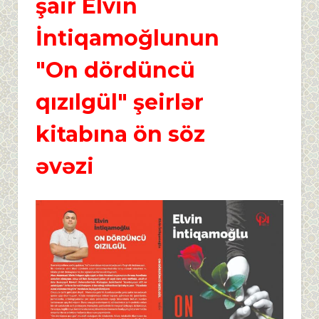
şair Elvin
İntiqamoğlunun
"On dördüncü
qızılgül" şeirlər
kitabına ön söz
əvəzi