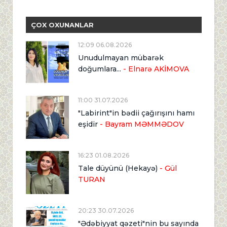
ÇOX OXUNANLAR
12:09 06.08.2026
Unudulmayan mübarək
doğumlara...
- Elnarə AKİMOVA
11:00 31.07.2026
"Labirint"in bədii çağırışını hamı
eşidir
- Bayram MƏMMƏDOV
16:23 01.08.2026
Tale düyünü (Hekayə)
- Gül
TURAN
20:23 30.07.2026
"Ədəbiyyat qəzeti"nin bu sayında