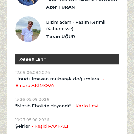
Azər TURAN
Bizim adam - Rasim Kərimli
(Xatirə-esse)
Turan UĞUR
XƏBƏR LENTİ
12:09 06.08.2026
Unudulmayan mübarək doğumlara...
-
Elnarə AKİMOVA
15:26 05.08.2026
"Məsih Ebolidə dayandı"
- Karlo Levi
10:23 05.08.2026
Şeirlər
- Rəşid FAXRALI