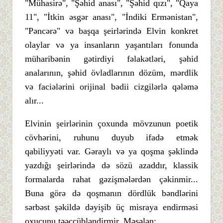
"Mühasirə", "Şəhid anası", "Şəhid qızı", "Qaya
11", "İtkin əsgər anası", "İndiki Ermənistan",
"Pəncərə" və başqa şeirlərində Elvin konkret
olaylar və ya insanların yaşantıları fonunda
müharibənin gətirdiyi fəlakətləri, şəhid
analarının, şəhid övladlarının dözüm, mərdlik
və faciələrini orijinal bədii cizgilərlə qələmə
alır...
Elvinin şeirlərinin çoxunda mövzunun poetik
cövhərini, ruhunu duyub ifadə etmək
qabiliyyəti var. Gəraylı və ya qoşma şəklində
yazdığı şeirlərində də sözü azaddır, klassik
formalarda rahat gəzişmələrdən çəkinmir...
Buna görə də qoşmanın dördlük bəndlərini
sərbəst şəkildə dəyişib üç misraya endirməsi
oxucunu təəccübləndirmir. Məsələn: