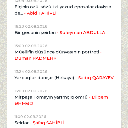
10:09 03.08.2026
Elçinin özü, sözü, izi, yaxud epoxalar dəyişsə
də...
- Abid TAHİRLİ
16:23 02.08.2026
Bir gecənin şeirləri
- Süleyman ABDULLA
15:00 02.08.2026
Müəllifin düşüncə dünyasının portreti
-
Duman RADMEHR
13:24 02.08.2026
Yarpaqlar danışır (Hekayə)
- Sadıq QARAYEV
13:00 02.08.2026
Mirpaşa Tomayın yarımçıq ömrü
- Dilqəm
ƏHMƏD
11:00 02.08.2026
Şeirlər
- Şəfəq SAHİBLİ