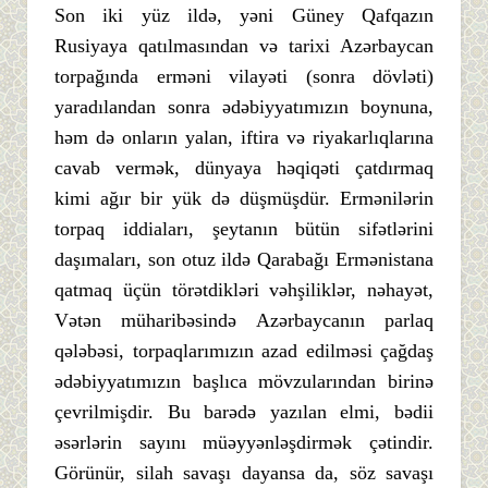
Son iki yüz ildə, yəni Güney Qafqazın
Rusiyaya qatılmasından və tarixi Azərbaycan
torpağında erməni vilayəti (sonra dövləti)
yaradılandan sonra ədəbiyyatımızın boynuna,
həm də onların yalan, iftira və riyakarlıqlarına
cavab vermək, dünyaya həqiqəti çatdırmaq
kimi ağır bir yük də düşmüşdür. Ermənilərin
torpaq iddiaları, şeytanın bütün sifətlərini
daşımaları, son otuz ildə Qarabağı Ermənistana
qatmaq üçün törətdikləri vəhşiliklər, nəhayət,
Vətən müharibəsində Azərbaycanın parlaq
qələbəsi, torpaqlarımızın azad edilməsi çağdaş
ədəbiyyatımızın başlıca mövzularından birinə
çevrilmişdir. Bu barədə yazılan elmi, bədii
əsərlərin sayını müəyyənləşdirmək çətindir.
Görünür, silah savaşı dayansa da, söz savaşı