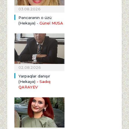
03.08.2026
Pəncərənin o üzü
(Hekayə)
- Günel MUSA
02.08.2026
Yarpaqlar danışır
(Hekayə)
- Sadıq
QARAYEV