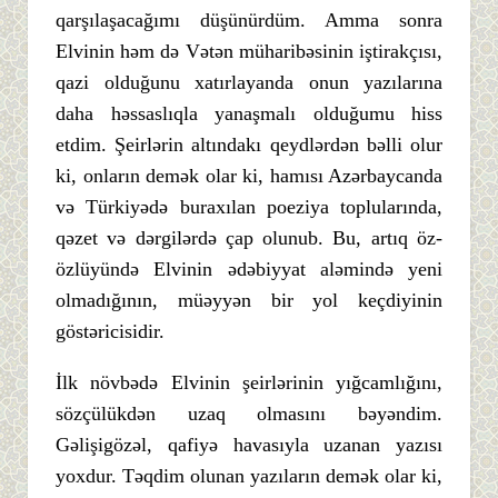
qarşılaşacağımı düşünürdüm. Amma sonra
Elvinin həm də Vətən müharibəsinin iştirakçısı,
qazi olduğunu xatırlayanda onun yazılarına
daha həssaslıqla yanaşmalı olduğumu hiss
etdim. Şeirlərin altındakı qeydlərdən bəlli olur
ki, onların demək olar ki, hamısı Azərbaycanda
və Türkiyədə buraxılan poeziya toplularında,
qəzet və dərgilərdə çap olunub. Bu, artıq öz-
özlüyündə Elvinin ədəbiyyat aləmində yeni
olmadığının, müəyyən bir yol keçdiyinin
göstəricisidir.
İlk növbədə Elvinin şeirlərinin yığcamlığını,
sözçülükdən uzaq olmasını bəyəndim.
Gəlişigözəl, qafiyə havasıyla uzanan yazısı
yoxdur. Təqdim olunan yazıların demək olar ki,