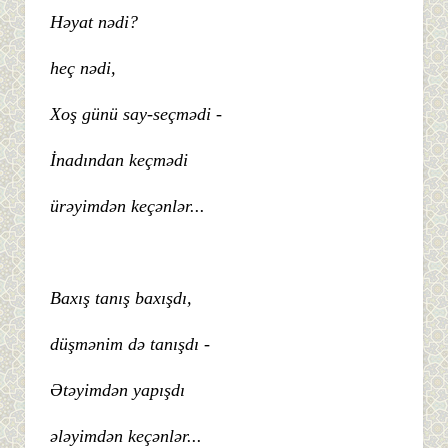
Həyat nədi?
heç nədi,
Xoş günü say-seçmədi -
İnadından keçmədi
ürəyimdən keçənlər...
Baxış tanış baxışdı,
düşmənim də tanışdı -
Ətəyimdən yapışdı
ələyimdən keçənlər...