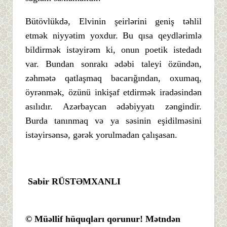
Bütövlükdə, Elvinin şeirlərini geniş təhlil
etmək niyyətim yoxdur. Bu qısa qeydlərimlə
bildirmək istəyirəm ki, onun poetik istedadı
var. Bundan sonrakı ədəbi taleyi özündən,
zəhmətə qatlaşmaq bacarığından, oxumaq,
öyrənmək, özünü inkişaf etdirmək iradəsindən
asılıdır. Azərbaycan ədəbiyyatı zəngindir.
Burda tanınmaq və ya səsinin eşidilməsini
istəyirsənsə, gərək yorulmadan çalışasan.
Sabir RÜSTƏMXANLI
© Müəllif hüquqları qorunur! Mətndən