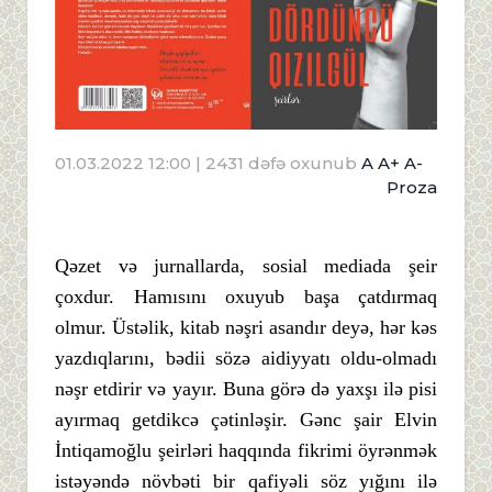
01.03.2022 12:00
| 2431 dəfə oxunub
A
A+
A-
Proza
Qəzet və jurnallarda, sosial mediada şeir
çoxdur. Hamısını oxuyub başa çatdırmaq
olmur. Üstəlik, kitab nəşri asandır deyə, hər kəs
yazdıqlarını, bədii sözə aidiyyatı oldu-olmadı
nəşr etdirir və yayır. Buna görə də yaxşı ilə pisi
ayırmaq getdikcə çətinləşir. Gənc şair Elvin
İntiqamoğlu şeirləri haqqında fikrimi öyrənmək
istəyəndə növbəti bir qafiyəli söz yığını ilə