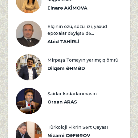
Elnarə AKİMOVA
Elçinin özü, sözü, izi, yaxud
epoxalar dəyişsə də...
Abid TAHİRLİ
Mirpaşa Tomayın yarımçıq ömrü
Dilqəm ƏHMƏD
Şairlər kədərlənməsin
Orxan ARAS
Türkoloji Fikrin Sərt Qayası
Nizami CƏFƏROV