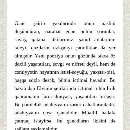
Gənc şairin yazılarında onun nəslini
düşündürən, narahat edən bütün sorunlar,
savaş, qələbə, itkilərimiz, şəhid ailələrinin
taleyi, qazilərin üzləşdiyi çətinliklər də yer
almışdır. Yəni poeziya onun gözündə təkcə öz
daxili yaşantıları, sevgi və nifrəti deyil, həm də
cəmiyyətin həyatının istisi-soyuğu, yaxşısı-pisi,
başqa sözlə desək, bütün ictimai havadır. Bu
baxımdan Elvinin şeirlərində ictimai ruhla lirik
qəhrəmanın fərdi dünyası, yaşantıları birləşir.
Bu paralellik ədəbiyyatın zəruri cəhətlərindədir,
ədəbiyyatın qoşa qanadıdır. Müəllif hədəfə
çatmaq istəyirsə, bu qanadların ikisini də
sağlam saxlamalıdır.