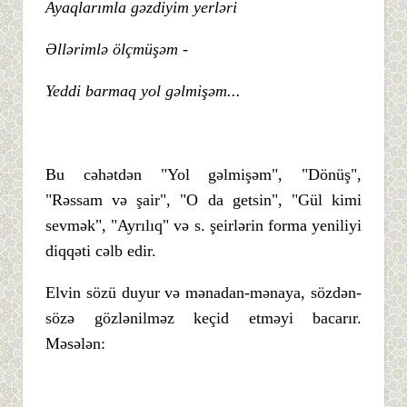
Ayaqlarımla gəzdiyim yerləri
Əllərimlə ölçmüşəm -
Yeddi barmaq yol gəlmişəm...
Bu cəhətdən "Yol gəlmişəm", "Dönüş",
"Rəssam və şair", "O da getsin", "Gül kimi
sevmək", "Ayrılıq" və s. şeirlərin forma yeniliyi
diqqəti cəlb edir.
Elvin sözü duyur və mənadan-mənaya, sözdən-
sözə gözlənilməz keçid etməyi bacarır.
Məsələn: