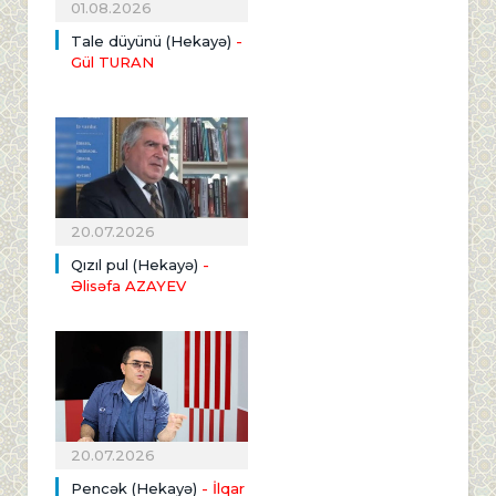
01.08.2026
Tale düyünü (Hekayə)
-
Gül TURAN
20.07.2026
Qızıl pul (Hekayə)
-
Əlisəfa AZAYEV
20.07.2026
Pencək (Hekayə)
- İlqar