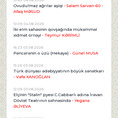
10:49 04.08.2026
Ovudulmaz ağrılar aşiqi
- Salam Sarvan-60 -
Afaq MƏSUD
10:09 04.08.2026
İki elm sahəsinin qovşağında mükəmməl
xidmət örnəyi
- Teymur KƏRİMLİ
16:23 03.08.2026
Pəncərənin o üzü (Hekayə)
- Günel MUSA
15:26 03.08.2026
Türk dünyası ədəbiyyatının böyük sənətkarı
- Vəfa XANOĞLAN
12:09 03.08.2026
Elçinin "Stalin" pyesi C.Cabbarlı adına İrəvan
Dövlət Teatrının səhnəsində
- Yeganə
ƏLİYEVA