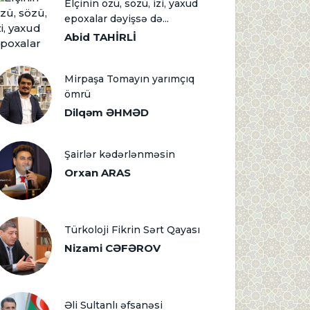
Elçinin özü, sözü, izi, yaxud
epoxalar dəyişsə də...
Abid TAHİRLİ
Mirpaşa Tomayın yarımçıq
ömrü
Dilqəm ƏHMƏD
Şairlər kədərlənməsin
Orxan ARAS
Türkoloji Fikrin Sərt Qayası
Nizami CƏFƏROV
Əli Sultanlı əfsanəsi