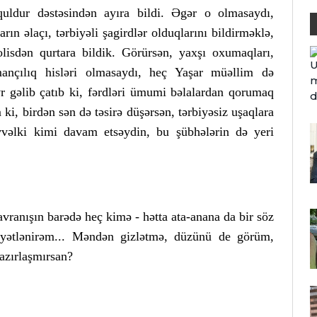
quldur dəstəsindən ayıra bildi. Əgər o olmasaydı,
rın əlaçı, tərbiyəli şagirdlər olduqlarını bildirməklə,
lisdən qurtara bildik. Görürsən, yaxşı oxumaqları,
ançılıq hisləri olmasaydı, heç Yaşar müəllim də
vr gəlib çatıb ki, fərdləri ümumi bəlalardan qorumaq
ki, birdən sən də təsirə düşərsən, tərbiyəsiz uşaqlara
vvəlki kimi davam etsəydin, bu şübhələrin də yeri
ranışın barədə heç kimə - hətta ata-anana da bir söz
yətlənirəm... Məndən gizlətmə, düzünü de görüm,
hazırlaşmırsan?