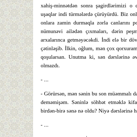
xahiş-minnətdən sonra şagirdlərimizi o 
uşaqlar indi türmələrdə çürüyürdü. Biz onla
onlara zamin durmaqla zorla canlarını po
nümunəvi ailədən çıxmaları, dərin peşm
arxalarınca getməyəcəkdi. İndi elə bir dö
çətinləşib. İlkin, oğlum, mən çox qorxuram 
qoşularsan. Unutma ki, sən dərslərinə ə
olmazdı.
- ...
- Görürsən, mən sənin bu son müəmmalı dav
deməmişəm. Səninlə söhbət etməklə kifa
birdən-birə sənə nə oldu? Niyə dərslərinə 
- ...