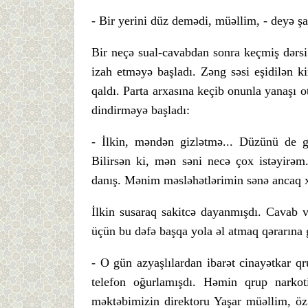
- Bir yerini düz demədi, müəllim, - deyə şa
Bir neçə sual-cavabdan sonra keçmiş dərs
izah etməyə başladı. Zəng səsi eşidilən ki
qaldı. Parta arxasına keçib onunla yanaşı ot
dindirməyə başladı:
- İlkin, məndən gizlətmə... Düzünü de g
Bilirsən ki, mən səni necə çox istəyirə
danış. Mənim məsləhətlərimin sənə ancaq xe
İlkin susaraq sakitcə dayanmışdı. Cavab 
üçün bu dəfə başqa yola əl atmaq qərarına 
- O gün azyaşlılardan ibarət cinayətkar q
telefon oğurlamışdı. Həmin qrup narkot
məktəbimizin direktoru Yaşar müəllim, öz