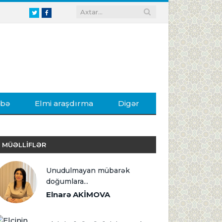
Twitter
Facebook
ibə
Elmi araşdırma
Digər
MÜƏLLİFLƏR
Unudulmayan mübarək
doğumlara...
Elnarə AKİMOVA