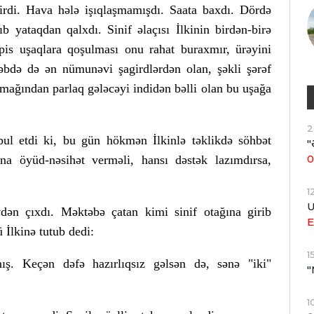
mirdi. Hava hələ işıqlaşmamışdı. Saata baxdı. Dördə
b yataqdan qalxdı. Sinif əlaçısı İlkinin birdən-birə
 pis uşaqlara qoşulması onu rahat buraxmır, ürəyini
təbdə də ən nümunəvi şagirdlərdən olan, şəkli şərəf
ağından parlaq gələcəyi indidən bəlli olan bu uşağa
2
bul etdi ki, bu gün hökmən İlkinlə təklikdə söhbət
"
0
ona öyüd-nəsihət verməli, hansı dəstək lazımdırsa,
1
U
ən çıxdı. Məktəbə çatan kimi sinif otağına girib
E
 İlkinə tutub dedi:
1
ış. Keçən dəfə hazırlıqsız gəlsən də, sənə "iki"
"
1