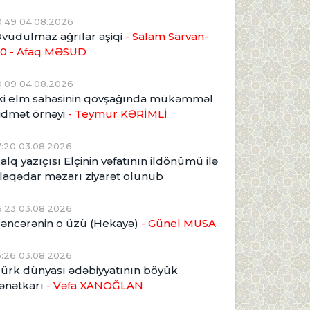
0:49 04.08.2026
vudulmaz ağrılar aşiqi
- Salam Sarvan-
0 - Afaq MƏSUD
0:09 04.08.2026
ki elm sahəsinin qovşağında mükəmməl
idmət örnəyi
- Teymur KƏRİMLİ
7:20 03.08.2026
alq yazıçısı Elçinin vəfatının ildönümü ilə
laqədar məzarı ziyarət olunub
6:23 03.08.2026
əncərənin o üzü (Hekayə)
- Günel MUSA
5:26 03.08.2026
ürk dünyası ədəbiyyatının böyük
ənətkarı
- Vəfa XANOĞLAN