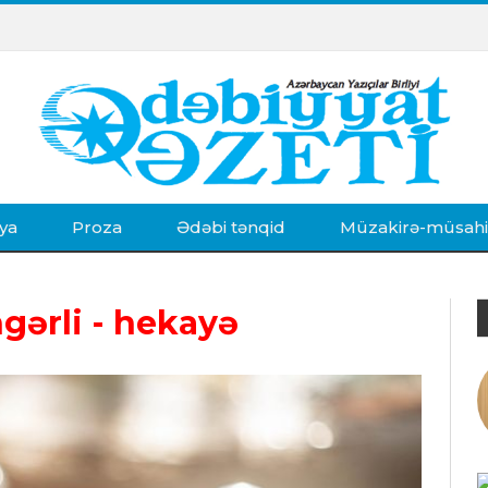
ya
Proza
Ədəbi tənqid
Müzakirə-müsah
gərli - hekayə