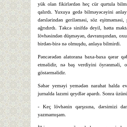
yük olan fikirlərdən heç cür qurtula bil
qalırdı. Yuxuya gedə bilməyəcəyini anlayı
dərslərindən geriləməsi, söz eşitməməsi,
ağrıdırdı. Təkcə sinifdə deyil, hətta mək
lövhəsindən düşməyən, davranışından, oxum
birdən-birə nə olmuşdu, anlaya bilmirdi.
Pəncərədən alatorana baxa-baxa qərar qə
etməlidir, nə baş verdiyini öyrənməli, 
göstərməlidir.
Səhər yeməyi yemədən narahat halda evd
jurnalda lazımi qeydlər apardı. Sonra üzünü
- Keç lövhənin qarşısına, dərsimizi dan
yazmamışam.