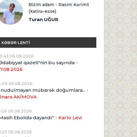
Bizim adam - Rasim Kərimli
(Xatirə-esse)
Turan UĞUR
XƏBƏR LENTİ
0:43 06.08.2026
Ədəbiyyat qəzeti"nin bu sayında
-
7.08.2026
2:09 06.08.2026
nudulmayan mübarək doğumlara...
-
lnarə AKİMOVA
5:26 05.08.2026
Məsih Ebolidə dayandı"
- Karlo Levi
0:23 05.08.2026