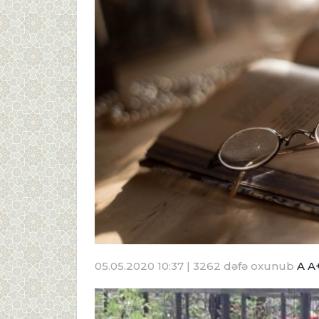
05.05.2020 10:37
| 3262 dəfə oxunub
A
A