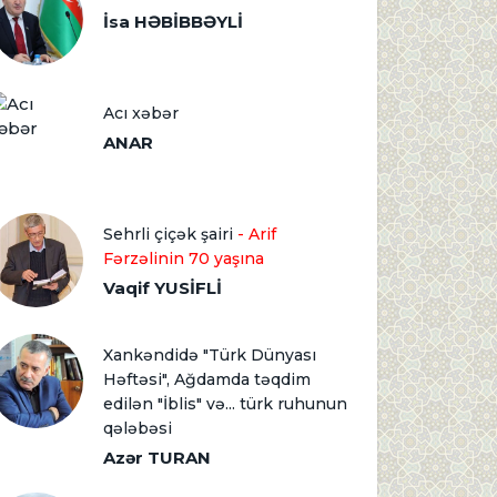
İsa HƏBİBBƏYLİ
Acı xəbər
ANAR
Sehrli çiçək şairi
- Arif
Fərzəlinin 70 yaşına
Vaqif YUSİFLİ
Xankəndidə "Türk Dünyası
Həftəsi", Ağdamda təqdim
edilən "İblis" və... türk ruhunun
qələbəsi
Azər TURAN