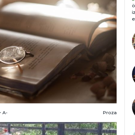
+
A-
Proza