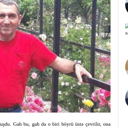
uşdu. Gah bu, gah da o biri böyrü üstə çevrilir, ona