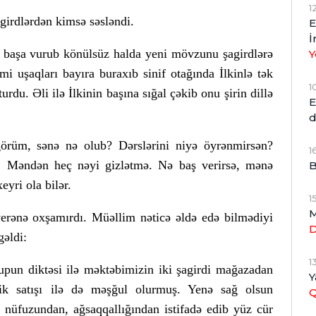
1
girdlərdən kimsə səsləndi.
E
İ
i başa vurub könülsüz halda yeni mövzunu şagirdlərə
Y
mi uşaqları bayıra buraxıb sinif otağında İlkinlə tək
1
urdu. Əli ilə İlkinin başına sığal çəkib onu şirin dillə
E
d
örüm, sənə nə olub? Dərslərini niyə öyrənmirsən?
1
m. Məndən heç nəyi gizlətmə. Nə baş verirsə, mənə
B
yri ola bilər.
1
M
verənə oxşamırdı. Müəllim nəticə əldə edə bilmədiyi
gəldi:
1
rupun diktəsi ilə məktəbimizin iki şagirdi mağazadan
Y
ik satışı ilə də məşğul olurmuş. Yenə sağ olsun
 nüfuzundan, ağsaqqallığından istifadə edib yüz cür