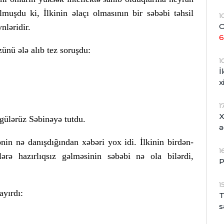
lmuşdu ki, İlkinin əlaçı olmasının bir səbəbi təhsil
1
O
nləridir.
6
ünü ələ alıb tez soruşdu:
1
İ
x
1
X
 gülərüz Səbinəyə tutdu.
ə
nin nə danışdığından xəbəri yox idi. İlkinin birdən-
1
rə hazırlıqsız gəlməsinin səbəbi nə ola bilərdi,
P
1
ayırdı:
T
s