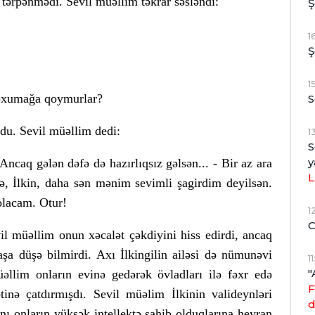
 tərpənmədi. Sevil müəllim təkrar səsləndi:
Ş
1
Ş
1
s oxumağa qoymurlar?
S
sdu. Sevil müəllim dedi:
1
S
y
ncaq gələn dəfə də hazırlıqsız gəlsən... - Bir az ara
L
, İlkin, daha sən mənim sevimli şagirdim deyilsən.
 olacam. Otur!
1
C
il müəllim onun xəcalət çəkdiyini hiss edirdi, ancaq
aşa düşə bilmirdi. Axı İlkingilin ailəsi də nümunəvi
1
"
müəllim onların evinə gedərək övladları ilə fəxr edə
F
ətinə çatdırmışdı. Sevil müəlim İlkinin valideynləri
d
 onların yüksək intellektə sahib olduqlarına heyran