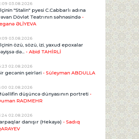
2:09 03.08.2026
lçinin "Stalin" pyesi C.Cabbarlı adına
rəvan Dövlət Teatrının səhnəsində
-
eganə ƏLİYEVA
0:09 03.08.2026
lçinin özü, sözü, izi, yaxud epoxalar
əyişsə də...
- Abid TAHİRLİ
6:23 02.08.2026
ir gecənin şeirləri
- Süleyman ABDULLA
5:00 02.08.2026
üəllifin düşüncə dünyasının portreti
-
Duman RADMEHR
3:24 02.08.2026
arpaqlar danışır (Hekayə)
- Sadıq
QARAYEV