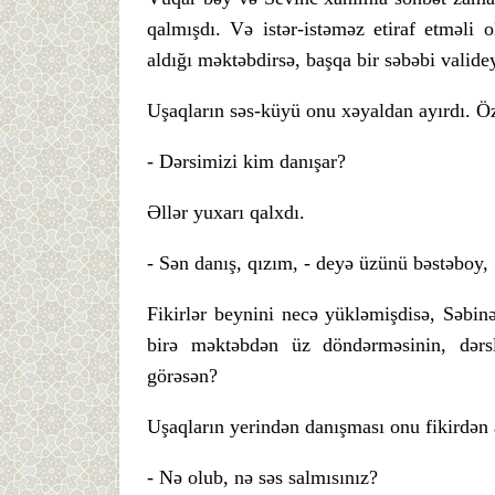
qalmışdı. Və istər-istəməz etiraf etməli o
aldığı məktəbdirsə, başqa bir səbəbi validey
Uşaqların səs-küyü onu xəyaldan ayırdı. Öz
- Dərsimizi kim danışar?
Əllər yuxarı qalxdı.
- Sən danış, qızım, - deyə üzünü bəstəboy,
Fikirlər beynini necə yükləmişdisə, Səbinə
birə məktəbdən üz döndərməsinin, dərslə
görəsən?
Uşaqların yerindən danışması onu fikirdən 
- Nə olub, nə səs salmısınız?