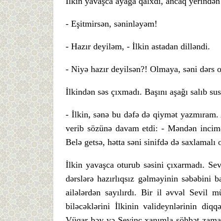
İlkin yavaşca ayağa qalxdı, ancaq yerindən
- Eşitmirsən, səninləyəm!
- Hazır deyiləm, - İlkin astadan dilləndi.
- Niyə hazır deyilsən?! Olmaya, səni dər
İlkindən səs çıxmadı. Başını aşağı salıb su
- İlkin, sənə bu dəfə də qiymət yazmıram. A
verib sözünə davam etdi: - Məndən incimə
Belə getsə, hətta səni sinifdə də saxlamalı
İlkin yavaşca oturub səsini çıxarmadı. Sev
dərslərə hazırlıqsız gəlməyinin səbəbini b
ailələrdən sayılırdı. Bir il əvvəl Sevil 
biləcəklərini İlkinin valideynlərinin diqq
Vüqar bəy və Sevinc xanımla söhbət zamanı