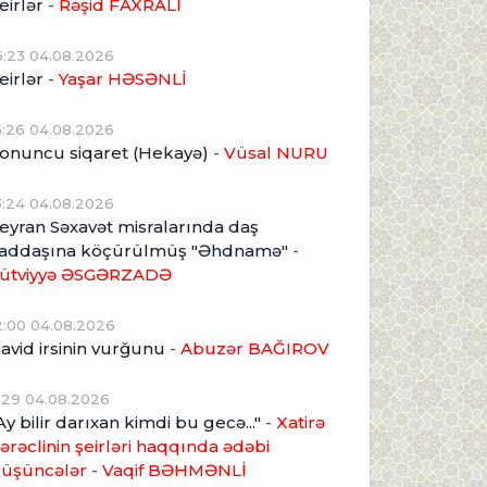
eirlər
- Rəşid FAXRALI
6:23 04.08.2026
eirlər
- Yaşar HƏSƏNLİ
5:26 04.08.2026
onuncu siqaret (Hekayə)
- Vüsal NURU
3:24 04.08.2026
eyran Səxavət misralarında daş
addaşına köçürülmüş "Əhdnamə"
-
ütviyyə ƏSGƏRZADƏ
2:00 04.08.2026
avid irsinin vurğunu
- Abuzər BAĞIROV
1:29 04.08.2026
Ay bilir darıxan kimdi bu gecə..."
- Xatirə
ərəclinin şeirləri haqqında ədəbi
üşüncələr - Vaqif BƏHMƏNLİ