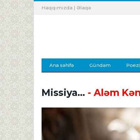
Haqqımızda
|
Əlaqə
Ana səhifə
Gündəm
Poezi
Missiya...
- Aləm Kən