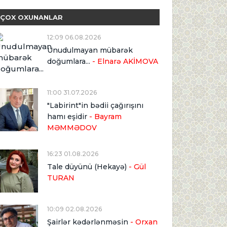
ÇOX OXUNANLAR
12:09 06.08.2026
Unudulmayan mübarək
doğumlara...
- Elnarə AKİMOVA
11:00 31.07.2026
"Labirint"in bədii çağırışını
hamı eşidir
- Bayram
MƏMMƏDOV
16:23 01.08.2026
Tale düyünü (Hekayə)
- Gül
TURAN
10:09 02.08.2026
Şairlər kədərlənməsin
- Orxan