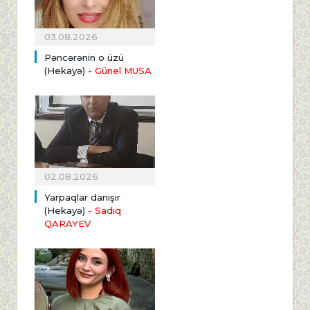
03.08.2026
Pəncərənin o üzü
(Hekayə)
- Günel MUSA
02.08.2026
Yarpaqlar danışır
(Hekayə)
- Sadıq
QARAYEV