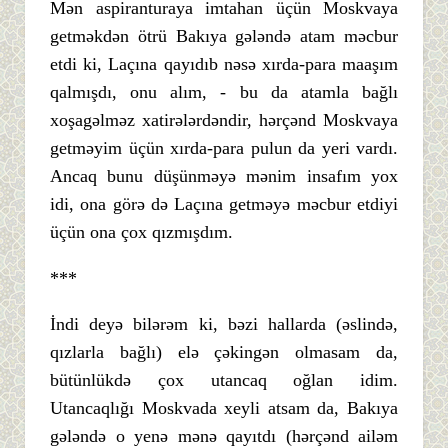
Mən aspiranturaya imtahan üçün Moskvaya
getməkdən ötrü Bakıya gələndə atam məcbur
etdi ki, Laçına qayıdıb nəsə xırda-para maaşım
qalmışdı, onu alım, - bu da atamla bağlı
xoşagəlməz xatirələrdəndir, hərçənd Moskvaya
getməyim üçün xırda-para pulun da yeri vardı.
Ancaq bunu düşünməyə mənim insafım yox
idi, ona görə də Laçına getməyə məcbur etdiyi
üçün ona çox qızmışdım.
***
İndi deyə bilərəm ki, bəzi hallarda (əslində,
qızlarla bağlı) elə çəkingən olmasam da,
bütünlükdə çox utancaq oğlan idim.
Utancaqlığı Moskvada xeyli atsam da, Bakıya
gələndə o yenə mənə qayıtdı (hərçənd ailəm