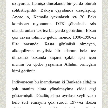
oxuyurdu. Həmişə dincələndə bir yerdə oturub
söhbətləşirdik. Bakıya qayıdanda uzaqlaşdıq.
Ancaq o, Kamalla yaxınlaşdı və 26 Bakı
komissarı rayonunun DTK şöbəsində rəis
olanda onları tez-tez bir yerdə görürdüm. Elxan
çox cavan rəhmətə getdi, məncə, 1990-1998-ci
illər arasında. Xəstə görünüşü olmayan,
alkoqolizmə meyilsiz bir adamın belə tez
ölməsinə baxanda siqaret çəkib içki içən
mənim bu qədər yaşamam Allahın ərməğanı
kimi görünür.
İndiyənəcən bu inamdayam ki Bankədə aldığım
şok mənim elmə yönəlməyimə ciddi etgi
göstərmişdi. Düzdür, elmə ayrılası xeyli vaxtı
kefə sərf etməyim çox sürdü, 1977-ci iləcən