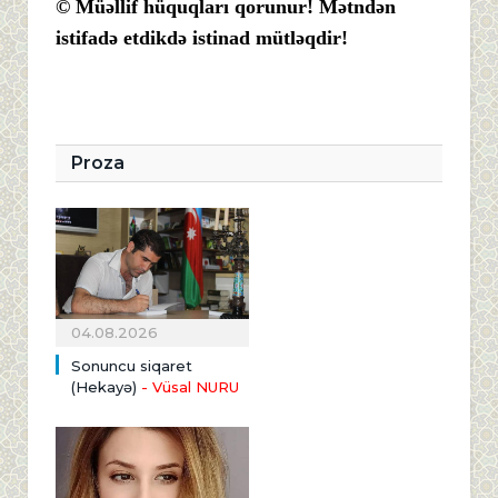
© Müəllif hüquqları qorunur! Mətndən
istifadə etdikdə istinad mütləqdir!
Proza
04.08.2026
Sonuncu siqaret
(Hekayə)
- Vüsal NURU