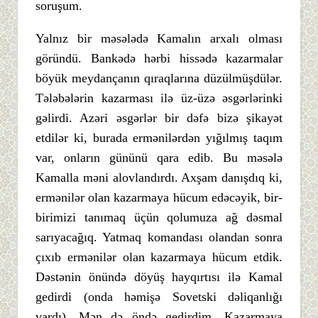
soruşum.
Yalnız bir məsələdə Kamalın arxalı olması
göründü. Bankədə hərbi hissədə kazarmalar
böyük meydançanın qıraqlarına düzülmüşdülər.
Tələbələrin kazarması ilə üz-üzə əsgərlərinki
gəlirdi. Azəri əsgərlər bir dəfə bizə şikayət
etdilər ki, burada ermənilərdən yığılmış taqım
var, onların gününü qara edib. Bu məsələ
Kamalla məni alovlandırdı. Axşam danışdıq ki,
ermənilər olan kazarmaya hücum edəcəyik, bir-
birimizi tanımaq üçün qolumuza ağ dəsmal
sarıyacağıq. Yatmaq komandası olandan sonra
çıxıb ermənilər olan kazarmaya hücum etdik.
Dəstənin önündə döyüş hayqırtısı ilə Kamal
gedirdi (onda həmişə Sovetski dəliqanlığı
vardı). Mən də öndə gedirdim. Kazarmaya