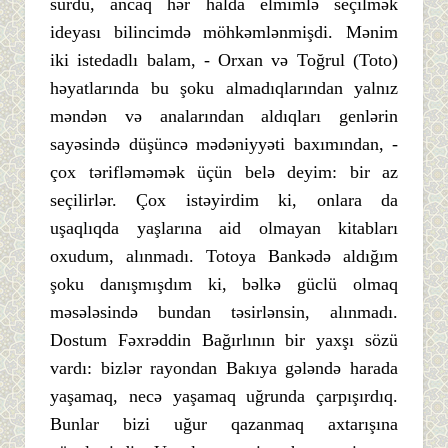
sürdü, ancaq hər halda elmimlə seçilmək
ideyası bilincimdə möhkəmlənmişdi. Mənim
iki istedadlı balam, - Orxan və Toğrul (Toto)
həyatlarında bu şoku almadıqlarından yalnız
məndən və analarından aldıqları genlərin
sayəsində düşüncə mədəniyyəti baxımından, -
çox tərifləməmək üçün belə deyim: bir az
seçilirlər. Çox istəyirdim ki, onlara da
uşaqlıqda yaşlarına aid olmayan kitabları
oxudum, alınmadı. Totoya Bankədə aldığım
şoku danışmışdım ki, bəlkə güclü olmaq
məsələsində bundan təsirlənsin, alınmadı.
Dostum Fəxrəddin Bağırlının bir yaxşı sözü
vardı: bizlər rayondan Bakıya gələndə harada
yaşamaq, necə yaşamaq uğrunda çarpışırdıq.
Bunlar bizi uğur qazanmaq axtarışına