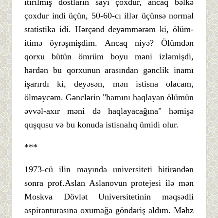
itirilmiş dostların sayı çoxdur, ancaq bəlkə
çoxdur indi üçün, 50-60-cı illər üçünsə normal
statistika idi. Hərçənd deyəmmərəm ki, ölüm-
itimə öyrəşmişdim. Ancaq niyə? Ölümdən
qorxu bütün ömrüm boyu məni izləmişdi,
hərdən bu qorxunun arasından gənclik inamı
işarırdı ki, deyəsən, mən istisna olacam,
ölməycəm. Gənclərin "hamını haqlayan ölümün
əvvəl-axır məni də haqlayacağına" həmişə
quşqusu və bu konuda istisnalıq ümidi olur.
***
1973-cü ilin mayında universiteti bitirəndən
sonra prof.Aslan Aslanovun protejesi ilə mən
Moskva Dövlət Universitetinin məqsədli
aspiranturasına oxumağa göndəriş aldım. Məhz