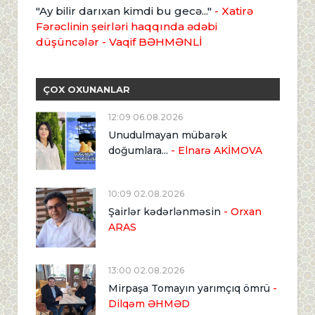
"Ay bilir darıxan kimdi bu gecə..."
- Xatirə
Fərəclinin şeirləri haqqında ədəbi
düşüncələr - Vaqif BƏHMƏNLİ
ÇOX OXUNANLAR
12:09 06.08.2026
Unudulmayan mübarək
doğumlara...
- Elnarə AKİMOVA
10:09 02.08.2026
Şairlər kədərlənməsin
- Orxan
ARAS
13:00 02.08.2026
Mirpaşa Tomayın yarımçıq ömrü
-
Dilqəm ƏHMƏD