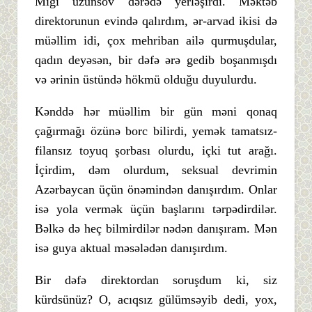
Mığı uzunsov dərədə yerləşirdi. Məktəb
direktorunun evində qalırdım, ər-arvad ikisi də
müəllim idi, çox mehriban ailə qurmuşdular,
qadın deyəsən, bir dəfə ərə gedib boşanmışdı
və ərinin üstündə hökmü olduğu duyulurdu.
Kənddə hər müəllim bir gün məni qonaq
çağırmağı özünə borc bilirdi, yemək tamatsız-
filansız toyuq şorbası olurdu, içki tut arağı.
İçirdim, dəm olurdum, seksual devrimin
Azərbaycan üçün önəmindən danışırdım. Onlar
isə yola vermək üçün başlarını tərpədirdilər.
Bəlkə də heç bilmirdilər nədən danışıram. Mən
isə guya aktual məsələdən danışırdım.
Bir dəfə direktordan soruşdum ki, siz
kürdsünüz? O, acıqsız gülümsəyib dedi, yox,