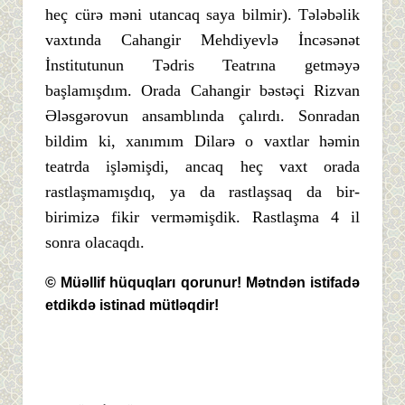
heç cürə məni utancaq saya bilmir). Tələbəlik
vaxtında Cahangir Mehdiyevlə İncəsənət
İnstitutunun Tədris Teatrına getməyə
başlamışdım. Orada Cahangir bəstəçi Rizvan
Ələsgərovun ansamblında çalırdı. Sonradan
bildim ki, xanımım Dilarə o vaxtlar həmin
teatrda işləmişdi, ancaq heç vaxt orada
rastlaşmamışdıq, ya da rastlaşsaq da bir-
birimizə fikir verməmişdik. Rastlaşma 4 il
sonra olacaqdı.
© Müəllif hüquqları qorunur! Mətndən istifadə
etdikdə istinad mütləqdir!