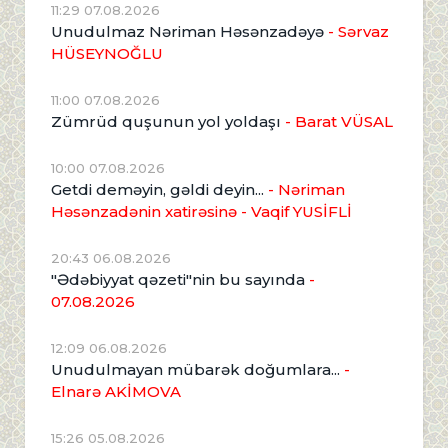
11:29 07.08.2026
Unudulmaz Nəriman Həsənzadəyə
- Sərvaz
HÜSEYNOĞLU
11:00 07.08.2026
Zümrüd quşunun yol yoldaşı
- Barat VÜSAL
10:00 07.08.2026
Getdi deməyin, gəldi deyin...
- Nəriman
Həsənzadənin xatirəsinə
- Vaqif YUSİFLİ
20:43 06.08.2026
"Ədəbiyyat qəzeti"nin bu sayında
-
07.08.2026
12:09 06.08.2026
Unudulmayan mübarək doğumlara...
-
Elnarə AKİMOVA
15:26 05.08.2026