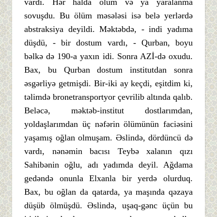
vardı. Hər halda ölüm və ya yaralanma
sovuşdu. Bu ölüm məsələsi isə belə yerlərdə
abstraksiya deyildi. Məktəbdə, - indi yadıma
düşdü, - bir dostum vardı, - Qurban, boyu
bəlkə də 190-a yaxın idi. Sonra AZİ-də oxudu.
Bax, bu Qurban dostum institutdan sonra
əsgərliyə getmişdi. Bir-iki ay keçdi, eşitdim ki,
təlimdə bronetransportyor çevrilib altında qalıb.
Beləcə, məktəb-institut dostlarımdan,
yoldaşlarımdan üç nəfərin ölümünün faciəsini
yaşamış oğlan olmuşam. Əslində, dördüncü də
vardı, nənəmin bacısı Teybə xalanın qızı
Sahibənin oğlu, adı yadımda deyil. Ağdama
gedəndə onunla Elxanla bir yerdə olurduq.
Bax, bu oğlan da qatarda, ya maşında qəzaya
düşüb ölmüşdü. Əslində, uşaq-gənc üçün bu