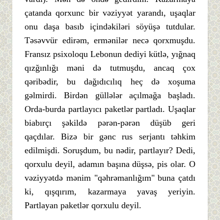
çatanda qorxunc bir vəziyyət yarandı, uşaqlar
onu daşa basıb içindəkiləri söyüşə tutdular.
Təsəvvür edirəm, ermənilər necə qorxmuşdu.
Fransız psixoloqu Lebonun dediyi kütlə, yığnaq
qızğınlığı məni də tutmuşdu, ancaq çox
qəribədir, bu dağıdıcılıq heç də xoşuma
gəlmirdi. Birdən güllələr açılmağa başladı.
Orda-burda partlayıcı paketlər partladı. Uşaqlar
biabırçı şəkildə pərən-pərən düşüb geri
qaçdılar. Bizə bir gənc rus serjantı təhkim
edilmişdi. Soruşdum, bu nədir, partlayır? Dedi,
qorxulu deyil, adamın başına düşsə, pis olar. O
vəziyyətdə mənim "qəhrəmanlığım" buna çatdı
ki, qışqırım, kazarmaya yavaş yeriyin.
Partlayan paketlər qorxulu deyil.