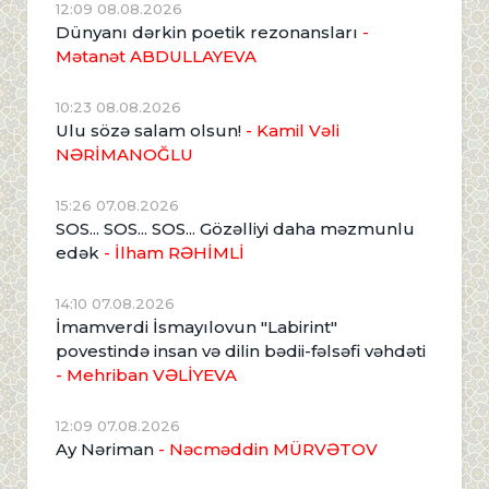
12:09 08.08.2026
Dünyanı dərkin poetik rezonansları
-
Mətanət ABDULLAYEVA
10:23 08.08.2026
Ulu sözə salam olsun!
- Kamil Vəli
NƏRİMANOĞLU
15:26 07.08.2026
SOS... SOS... SOS... Gözəlliyi daha məzmunlu
edək
- İlham RƏHİMLİ
14:10 07.08.2026
İmamverdi İsmayılovun "Labirint"
povestində insan və dilin bədii-fəlsəfi vəhdəti
- Mehriban VƏLİYEVA
12:09 07.08.2026
Ay Nəriman
- Nəcməddin MÜRVƏTOV