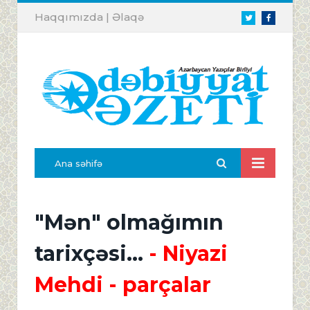
Haqqımızda
|
Əlaqə
Twitter
Facebook
Ana səhifə
"Mən" olmağımın
tarixçəsi...
- Niyazi
Mehdi - parçalar