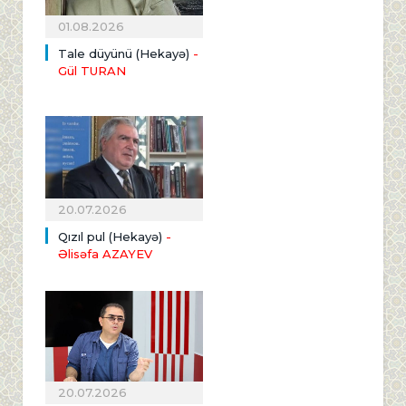
01.08.2026
Tale düyünü (Hekayə)
-
Gül TURAN
20.07.2026
Qızıl pul (Hekayə)
-
Əlisəfa AZAYEV
20.07.2026