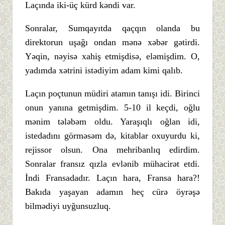
Laçında iki-üç kürd kəndi var.
Sonralar, Sumqayıtda qaçqın olanda bu
direktorun uşağı ondan mənə xəbər gətirdi.
Yəqin, nəyisə xahiş etmişdisə, eləmişdim. O,
yadımda xətrini istədiyim adam kimi qalıb.
Laçın poçtunun müdiri atamın tanışı idi. Birinci
onun yanına getmişdim. 5-10 il keçdi, oğlu
mənim tələbəm oldu. Yaraşıqlı oğlan idi,
istedadını görməsəm də, kitablar oxuyurdu ki,
rejissor olsun. Ona mehribanlıq edirdim.
Sonralar fransız qızla evlənib mühacirət etdi.
İndi Fransadadır. Laçın hara, Fransa hara?!
Bakıda yaşayan adamın heç cürə öyrəşə
bilmədiyi uyğunsuzluq.