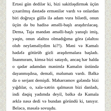
Ertəsi gün dedilər ki, bizi sakitləşdirmək üçün
çıxarılmış dəstədə ermənilər vardı və onlardan
biri doğruçu güllə ilə adam vura bilərdi, onun
üçün də bu hadisə əməlli-başlı araşdırılacaq.
Demə, Taja məndən əməlli-başlı yanıqlı imiş,
yəqin, onun əlaltısı olmadığıma görə (əlaltısı
olub neyləməliydim ki?!). Məni və Kamalı
hədəfə götürüb gizli araşdırmalara başladı.
İnanmıram, kimsə bizi sataydı, ancaq hər halda
o qədər adamdan mənimlə Kamalın üstündə
dayanmışdısa, deməli, məlumatı vardı. Bəlkə
də o serjant demişdi. Məhərrəmov gələndə bizi
yığdılar, o, xala-xətrin qalmasın bizi danladı,
indi dəqiq yadımda deyil, bəlkə də Kamala
ərklə nəsə dedi və bundan göründü ki, tanıyır.
Beləcə, məsələ sovuşdu.