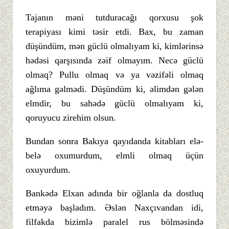
Tajanın məni tutduracağı qorxusu şok
terapiyası kimi təsir etdi. Bax, bu zaman
düşündüm, mən güclü olmalıyam ki, kimlərinsə
hədəsi qarşısında zəif olmayım. Necə güclü
olmaq? Pullu olmaq və ya vəzifəli olmaq
ağlıma gəlmədi. Düşündüm ki, əlimdən gələn
elmdir, bu sahədə güclü olmalıyam ki,
qoruyucu zirehim olsun.
Bundan sonra Bakıya qayıdanda kitabları elə-
belə oxumurdum, elmli olmaq üçün
oxuyurdum.
Bankədə Elxan adında bir oğlanla da dostluq
etməyə başladım. Əslən Naxçıvandan idi,
filfakda bizimlə paralel rus bölməsində