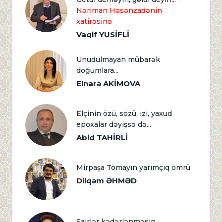
Nəriman Həsənzadənin
xatirəsinə
Vaqif YUSİFLİ
Unudulmayan mübarək
doğumlara...
Elnarə AKİMOVA
Elçinin özü, sözü, izi, yaxud
epoxalar dəyişsə də...
Abid TAHİRLİ
Mirpaşa Tomayın yarımçıq ömrü
Dilqəm ƏHMƏD
Şairlər kədərlənməsin