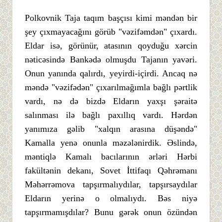
Polkovnik Taja taqım başçısı kimi məndən bir
şey çıxmayacağını görüb "vəzifəmdən" çıxardı.
Eldar isə, görünür, atasının qoyduğu xərcin
nəticəsində Bankədə olmuşdu Tajanın yavəri.
Onun yanında qalırdı, yeyirdi-içirdi. Ancaq nə
məndə "vəzifədən" çıxarılmağımla bağlı pərtlik
vardı, nə də bizdə Eldarın yaxşı şəraitə
salınması ilə bağlı paxıllıq vardı. Hərdən
yanımıza gəlib "xalqın arasına düşəndə"
Kamalla yenə onunla məzələnirdik. Əslində,
məntiqlə Kamalı bacılarının ərləri Hərbi
fakültənin dekanı, Sovet İttifaqı Qəhrəmanı
Məhərrəmova tapşırmalıydılar, tapşırsaydılar
Eldarın yerinə o olmalıydı. Bəs niyə
tapşırmamışdılar? Bunu gərək onun özündən