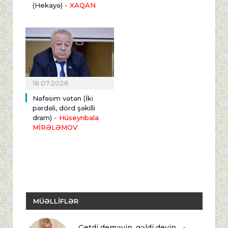
(Hekayə)
- XAQAN
18.07.2026
Nəfəsim vətən (İki
pərdəli, dörd şəkilli
dram)
- Hüseynbala
MİRƏLƏMOV
MÜƏLLİFLƏR
Getdi deməyin, gəldi deyin...
-