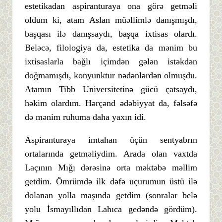
estetikadan aspiranturaya ona görə getməli
oldum ki, atam Aslan müəllimlə danışmışdı,
başqası ilə danışsaydı, başqa ixtisas olardı.
Beləcə, filologiya da, estetika da mənim bu
ixtisaslarla bağlı içimdən gələn istəkdən
doğmamışdı, konyunktur nədənlərdən olmuşdu.
Atamın Tibb Universitetinə gücü çatsaydı,
həkim olardım. Hərçənd ədəbiyyat da, fəlsəfə
də mənim ruhuma daha yaxın idi.
Aspiranturaya imtahan üçün sentyabrın
ortalarında getməliydim. Arada olan vaxtda
Laçının Mığı dərəsinə orta məktəbə məllim
getdim. Ömrümdə ilk dəfə uçurumun üstü ilə
dolanan yolla maşında getdim (sonralar belə
yolu İsmayıllıdan Lahıca gedəndə gördüm).