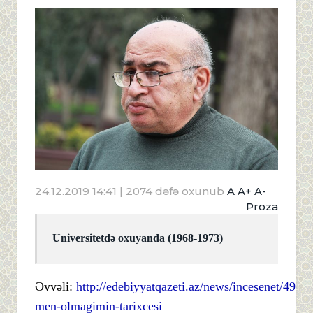
24.12.2019 14:41
| 2074 dəfə oxunub
A
A+
A-
Proza
Universitetdə oxuyanda (1968-1973)
Əvvəli:
http://edebiyyatqazeti.az/news/incesenet/4960-
men-olmagimin-tarixcesi