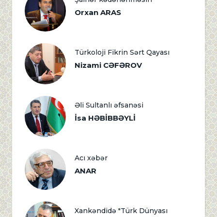
Orxan ARAS
Türkoloji Fikrin Sərt Qayası
Nizami CƏFƏROV
Əli Sultanlı əfsanəsi
İsa HƏBİBBƏYLİ
Acı xəbər
ANAR
Xankəndidə "Türk Dünyası