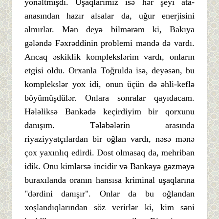
yönəltmişdi. Uşaqlarımız isə hər şeyi ata-
anasından hazır alsalar da, uğur enerjisini
almırlar. Mən deyə bilmərəm ki, Bakıya
gələndə Fəxrəddinin problemi məndə də vardı.
Ancaq əskiklik komplekslərim vardı, onların
etgisi oldu. Orxanla Toğrulda isə, deyəsən, bu
komplekslər yox idi, onun üçün də əhli-keflə
böyümüşdülər. Onlara sonralar qayıdacam.
Hələliksə Bankədə keçirdiyim bir qorxunu
danışım. Tələbələrin arasında
riyaziyyatçılardan bir oğlan vardı, nəsə mənə
çox yaxınlıq edirdi. Dost olmasaq da, mehriban
idik. Onu kimlərsə incidir və Bankəyə gəzməyə
buraxılanda oranın hansısa kriminal uşaqlarına
"dərdini danışır". Onlar da bu oğlandan
xoşlandıqlarından söz verirlər ki, kim səni