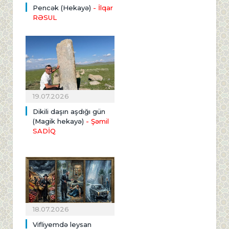
Pencək (Hekayə)
- İlqar
RƏSUL
19.07.2026
Dikili daşın aşdığı gün
(Magik hekayə)
- Şəmil
SADİQ
18.07.2026
Vifliyemdə leysan