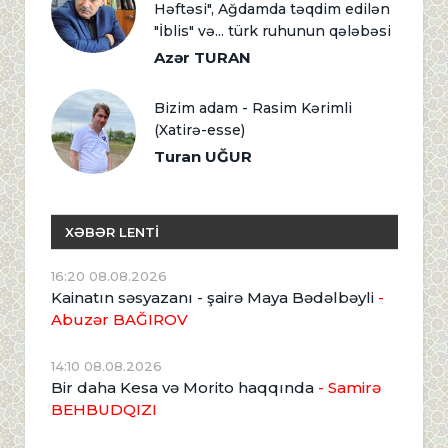
Həftəsi", Ağdamda təqdim edilən
"İblis" və... türk ruhunun qələbəsi
Azər TURAN
Bizim adam - Rasim Kərimli
(Xatirə-esse)
Turan UĞUR
XƏBƏR LENTİ
16:20 08.08.2026
Kainatın səsyazanı - şairə Maya Bədəlbəyli
-
Abuzər BAĞIROV
14:10 08.08.2026
Bir daha Kesa və Morito haqqında
- Samirə
BEHBUDQIZI