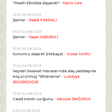
"Məsih Ebolidə dayandı"
- Karlo Levi
10:23 05.08.2026
Şeirlər
- Rəşid FAXRALI
16:23 04.08.2026
Şeirlər
- Yaşar HƏSƏNLİ
15:26 04.08.2026
Sonuncu siqaret (Hekayə)
- Vüsal NURU
13:24 04.08.2026
Seyran Səxavət misralarında daş yaddaşına
köçürülmüş "Əhdnamə"
- Lütviyyə
ƏSGƏRZADƏ
12:00 04.08.2026
Cavid irsinin vurğunu
- Abuzər BAĞIROV
11:29 04.08.2026