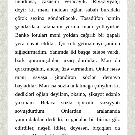
incidibsə, cəzasını verəcəyik. Riyaziyyatçı
deyir ki, məni incidən oğlan sabah buradakı
çörək sexinə göndəriləcək. Təsadüfən həmin
göndəriləsi tələbənin yerinə məni yollayırlar.
Bankə lotuları məni yoldan çağırıb bir qapalı
yerə dəvət etdilər. Qorxub getməməyi şənimə
sığışdırmadım. Yanımda iki başqa tələbə vardı,
bərk qorxmuşdular, uzaq durdular. Mən də
qorxmuşdum, ancaq üzə vurmadım. Onlar nəsə
məni savaşa şitəndirən sözlər deməyə
başladılar. Mən isə sözlə anlatmağa çalışdım ki,
dedikləri oğlan deyiləm, əksinə, şikayət edənlə
yaxınam. Beləcə sözlə qorxulu vəziyyəti
sovuşdurdum. Onlardan aralananda
yanımdakılar dedi ki, o gədələr bir-birinə göz
edirdilər, nəşəli idilər, deyəsən, bıçaqları da