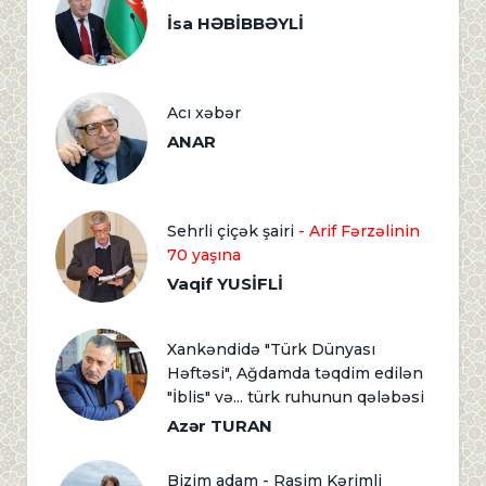
İsa HƏBİBBƏYLİ
Acı xəbər
ANAR
Sehrli çiçək şairi
- Arif Fərzəlinin
70 yaşına
Vaqif YUSİFLİ
Xankəndidə "Türk Dünyası
Həftəsi", Ağdamda təqdim edilən
"İblis" və... türk ruhunun qələbəsi
Azər TURAN
Bizim adam - Rasim Kərimli