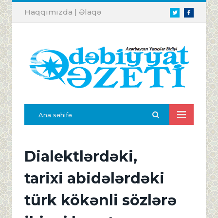
Haqqımızda
|
Əlaqə
Twitter
Facebook
Ana səhifə
Dialektlərdəki,
tarixi abidələrdəki
türk kökənli sözlərə