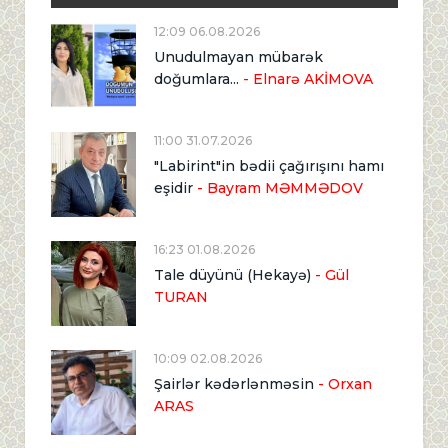
12:09 06.08.2026
Unudulmayan mübarək
doğumlara...
- Elnarə AKİMOVA
11:00 31.07.2026
"Labirint"in bədii çağırışını hamı
eşidir
- Bayram MƏMMƏDOV
16:23 01.08.2026
Tale düyünü (Hekayə)
- Gül
TURAN
10:09 02.08.2026
Şairlər kədərlənməsin
- Orxan
ARAS