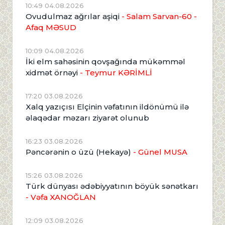
10:49 04.08.2026
Ovudulmaz ağrılar aşiqi
- Salam Sarvan-60 -
Afaq MƏSUD
10:09 04.08.2026
İki elm sahəsinin qovşağında mükəmməl
xidmət örnəyi
- Teymur KƏRİMLİ
17:20 03.08.2026
Xalq yazıçısı Elçinin vəfatının ildönümü ilə
əlaqədar məzarı ziyarət olunub
16:23 03.08.2026
Pəncərənin o üzü (Hekayə)
- Günel MUSA
15:26 03.08.2026
Türk dünyası ədəbiyyatının böyük sənətkarı
- Vəfa XANOĞLAN
12:09 03.08.2026