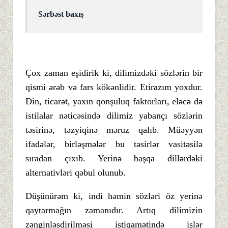
Sərbəst baxış
Çox zaman eşidirik ki, dilimizdəki sözlərin bir
qismi ərəb və fars kökənlidir. Etirazım yoxdur.
Din, ticarət, yaxın qonşuluq faktorları, eləcə də
istilalar nəticəsində dilimiz yabançı sözlərin
təsirinə, təzyiqinə məruz qalıb. Müəyyən
ifadələr, birləşmələr bu təsirlər vasitəsilə
sıradan çıxıb. Yerinə başqa dillərdəki
alternativləri qəbul olunub.
Düşünürəm ki, indi həmin sözləri öz yerinə
qaytarmağın zamanıdır. Artıq dilimizin
zənginləşdirilməsi istiqamətində işlər