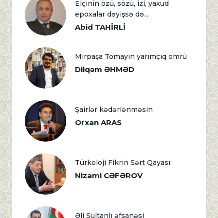
Elçinin özü, sözü, izi, yaxud
epoxalar dəyişsə də...
Abid TAHİRLİ
Mirpaşa Tomayın yarımçıq ömrü
Dilqəm ƏHMƏD
Şairlər kədərlənməsin
Orxan ARAS
Türkoloji Fikrin Sərt Qayası
Nizami CƏFƏROV
Əli Sultanlı əfsanəsi