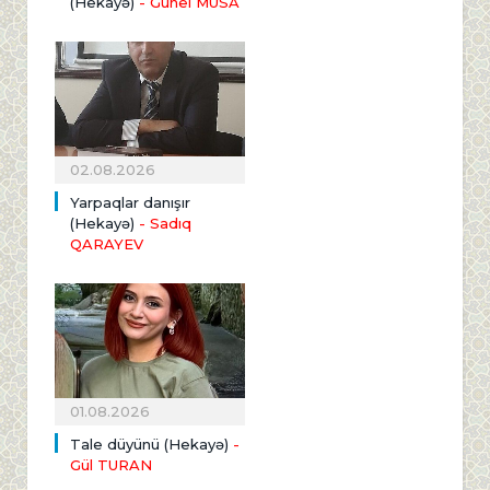
(Hekayə)
- Günel MUSA
02.08.2026
Yarpaqlar danışır
(Hekayə)
- Sadıq
QARAYEV
01.08.2026
Tale düyünü (Hekayə)
-
Gül TURAN