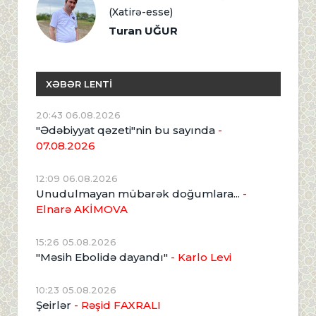
(Xatirə-esse)
Turan UĞUR
XƏBƏR LENTİ
20:43 06.08.2026
"Ədəbiyyat qəzeti"nin bu sayında
-
07.08.2026
12:09 06.08.2026
Unudulmayan mübarək doğumlara...
-
Elnarə AKİMOVA
15:26 05.08.2026
"Məsih Ebolidə dayandı"
- Karlo Levi
10:23 05.08.2026
Şeirlər
- Rəşid FAXRALI