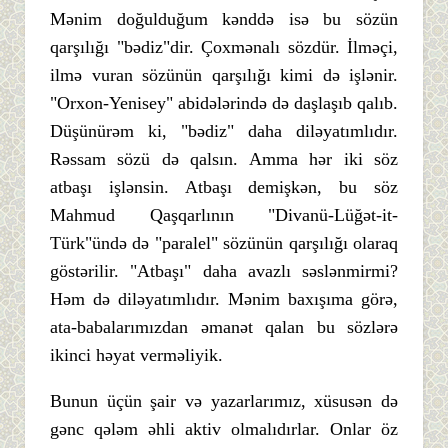
Mənim doğulduğum kənddə isə bu sözün
qarşılığı "bədiz"dir. Çoxmənalı sözdür. İlməçi,
ilmə vuran sözünün qarşılığı kimi də işlənir.
"Orxon-Yenisey" abidələrində də daşlaşıb qalıb.
Düşünürəm ki, "bədiz" daha diləyatımlıdır.
Rəssam sözü də qalsın. Amma hər iki söz
atbaşı işlənsin. Atbaşı demişkən, bu söz
Mahmud Qaşqarlının "Divanü-Lüğət-it-
Türk"ündə də "paralel" sözünün qarşılığı olaraq
göstərilir. "Atbaşı" daha avazlı səslənmirmi?
Həm də diləyatımlıdır. Mənim baxışıma görə,
ata-babalarımızdan əmanət qalan bu sözlərə
ikinci həyat verməliyik.
Bunun üçün şair və yazarlarımız, xüsusən də
gənc qələm əhli aktiv olmalıdırlar. Onlar öz