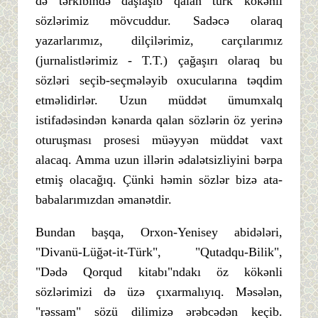
də tərkibində daşlaşıb qalan türk kökənli
sözlərimiz mövcuddur. Sadəcə olaraq
yazarlarımız, dilçilərimiz, carçılarımız
(jurnalistlərimiz - T.T.) çağaşırı olaraq bu
sözləri seçib-seçmələyib oxucularına təqdim
etməlidirlər. Uzun müddət ümumxalq
istifadəsindən kənarda qalan sözlərin öz yerinə
oturuşması prosesi müəyyən müddət vaxt
alacaq. Amma uzun illərin ədalətsizliyini bərpa
etmiş olacağıq. Çünki həmin sözlər bizə ata-
babalarımızdan əmanətdir.
Bundan başqa, Orxon-Yenisey abidələri,
"Divanü-Lüğət-it-Türk", "Qutadqu-Bilik",
"Dədə Qorqud kitabı"ndakı öz kökənli
sözlərimizi də üzə çıxarmalıyıq. Məsələn,
"rəssam" sözü dilimizə ərəbcədən keçib.