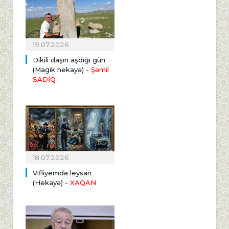
19.07.2026
Dikili daşın aşdığı gün
(Magik hekayə)
- Şəmil
SADİQ
18.07.2026
Vifliyemdə leysan
(Hekayə)
- XAQAN