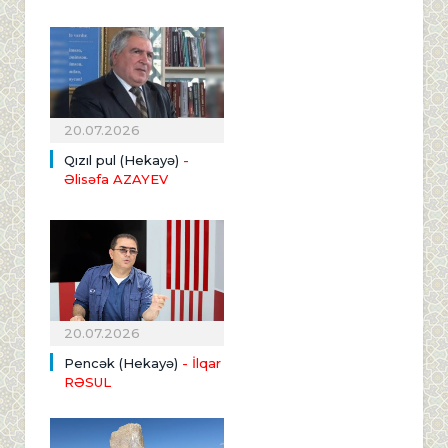
20.07.2026
Qızıl pul (Hekayə)
-
Əlisəfa AZAYEV
20.07.2026
Pencək (Hekayə)
- İlqar
RƏSUL