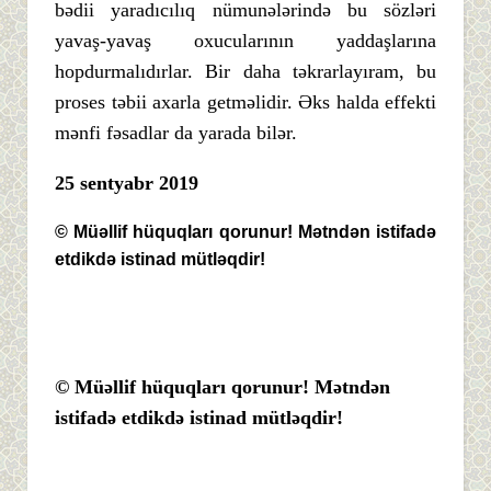
bədii yaradıcılıq nümunələrində bu sözləri
yavaş-yavaş oxucularının yaddaşlarına
hopdurmalıdırlar. Bir daha təkrarlayıram, bu
proses təbii axarla getməlidir. Əks halda effekti
mənfi fəsadlar da yarada bilər.
25 sentyabr 2019
© Müəllif hüquqları qorunur! Mətndən istifadə
etdikdə istinad mütləqdir!
© Müəllif hüquqları qorunur! Mətndən
istifadə etdikdə istinad mütləqdir!