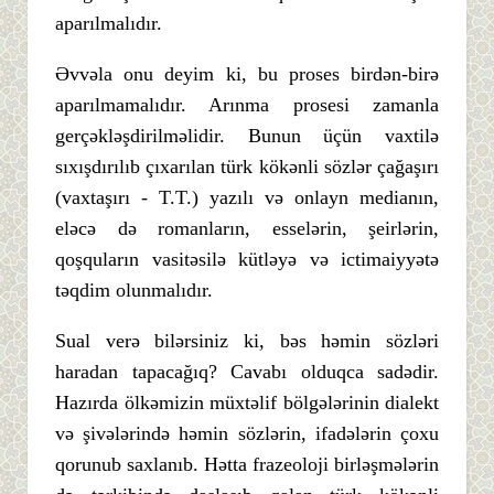
aparılmalıdır.
Əvvəla onu deyim ki, bu proses birdən-birə
aparılmamalıdır. Arınma prosesi zamanla
gerçəkləşdirilməlidir. Bunun üçün vaxtilə
sıxışdırılıb çıxarılan türk kökənli sözlər çağaşırı
(vaxtaşırı - T.T.) yazılı və onlayn medianın,
eləcə də romanların, esselərin, şeirlərin,
qoşquların vasitəsilə kütləyə və ictimaiyyətə
təqdim olunmalıdır.
Sual verə bilərsiniz ki, bəs həmin sözləri
haradan tapacağıq? Cavabı olduqca sadədir.
Hazırda ölkəmizin müxtəlif bölgələrinin dialekt
və şivələrində həmin sözlərin, ifadələrin çoxu
qorunub saxlanıb. Hətta frazeoloji birləşmələrin