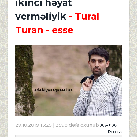
ikinci həyat
verməliyik
- Tural
Turan - esse
29.10.2019 15:25
| 2598 dəfə oxunub
A
A+
A-
Proza