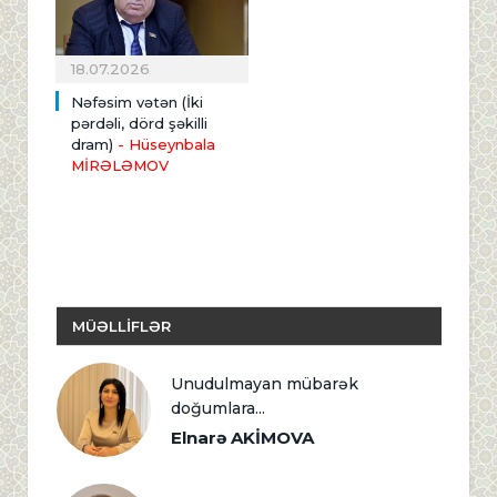
18.07.2026
Nəfəsim vətən (İki
pərdəli, dörd şəkilli
dram)
- Hüseynbala
MİRƏLƏMOV
MÜƏLLİFLƏR
Unudulmayan mübarək
doğumlara...
Elnarə AKİMOVA