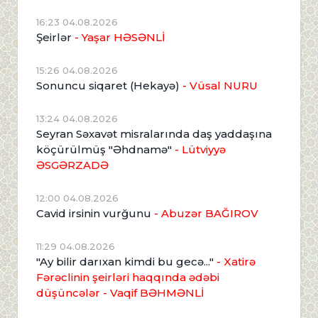
16:23 04.08.2026
Şeirlər
- Yaşar HƏSƏNLİ
15:26 04.08.2026
Sonuncu siqaret (Hekayə)
- Vüsal NURU
13:24 04.08.2026
Seyran Səxavət misralarında daş yaddaşına
köçürülmüş "Əhdnamə"
- Lütviyyə
ƏSGƏRZADƏ
12:00 04.08.2026
Cavid irsinin vurğunu
- Abuzər BAĞIROV
11:29 04.08.2026
"Ay bilir darıxan kimdi bu gecə..."
- Xatirə
Fərəclinin şeirləri haqqında ədəbi
düşüncələr - Vaqif BƏHMƏNLİ