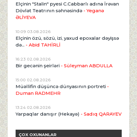
Elçinin "Stalin" pyesi C.Cabbarlı adına İrəvan
Dövlət Teatrının səhnəsində
- Yeganə
ƏLİYEVA
10:09 03.08.2026
Elçinin özü, sözü, izi, yaxud epoxalar dəyişsə
də...
- Abid TAHİRLİ
16:23 02.08.2026
Bir gecənin şeirləri
- Süleyman ABDULLA
15:00 02.08.2026
Müəllifin düşüncə dünyasının portreti
-
Duman RADMEHR
13:24 02.08.2026
Yarpaqlar danışır (Hekayə)
- Sadıq QARAYEV
ÇOX OXUNANLAR