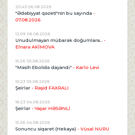
20:43 06.08.2026
"Ədəbiyyat qəzeti"nin bu sayında
-
07.08.2026
12:09 06.08.2026
Unudulmayan mübarək doğumlara...
-
Elnarə AKİMOVA
15:26 05.08.2026
"Məsih Ebolidə dayandı"
- Karlo Levi
10:23 05.08.2026
Şeirlər
- Rəşid FAXRALI
16:23 04.08.2026
Şeirlər
- Yaşar HƏSƏNLİ
15:26 04.08.2026
Sonuncu siqaret (Hekayə)
- Vüsal NURU