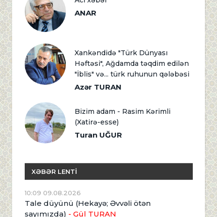
Acı xəbər
ANAR
Xankəndidə "Türk Dünyası
Həftəsi", Ağdamda təqdim edilən
"İblis" və... türk ruhunun qələbəsi
Azər TURAN
Bizim adam - Rasim Kərimli
(Xatirə-esse)
Turan UĞUR
XƏBƏR LENTİ
10:09 09.08.2026
Tale düyünü (Hekayə; Əvvəli ötən
sayımızda)
- Gül TURAN