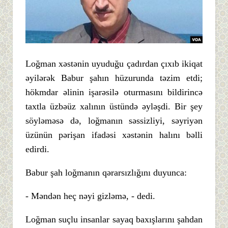
Loğman xəstənin uyuduğu çadırdan çıxıb ikiqat
əyilərək Babur şahın hüzurunda təzim etdi;
hökmdar əlinin işarəsilə oturmasını bildirincə
taxtla üzbəüz xalının üstündə əyləşdi. Bir şey
söyləməsə də, loğmanın səssizliyi, səyriyən
üzünün pərişan ifadəsi xəstənin halını bəlli
edirdi.
Babur şah loğmanın qərarsızlığını duyunca:
- Məndən heç nəyi gizləmə, - dedi.
Loğman suçlu insanlar sayaq baxışlarını şahdan