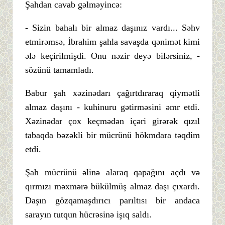
Şahdan cavab gəlməyincə:
- Sizin bahalı bir almaz daşınız vardı... Səhv
etmirəmsə, İbrahim şahla savaşda qənimət kimi
ələ keçirilmişdi. Onu nəzir deyə bilərsiniz, -
sözünü tamamladı.
Babur şah xəzinədarı çağırtdıraraq qiymətli
almaz daşını - kuhinuru gətirməsini əmr etdi.
Xəzinədar çox keçmədən içəri girərək qızıl
tabaqda bəzəkli bir mücrünü hökmdara təqdim
etdi.
Şah mücrünü əlinə alaraq qapağını açdı və
qırmızı məxmərə bükülmüş almaz daşı çıxardı.
Daşın gözqamaşdırıcı parıltısı bir andaca
sarayın tutqun hücrəsinə işıq saldı.