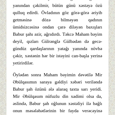
yanından çəkilmir, bütün günü xəstəyə özü
qulluq edirdi. Övladının göz görə-görə əriyib
getməsinə dözə bilməyən qadının
ümidsizcəsinə ondan çarə diləyən baxışları
Babur şahı əzir, ağrıdırdı. Təkcə Maham bəyim
deyil, qızları Gülrənglə Gülbədən də gecə-
gündüz qardaşlarının yatağı yanında növbə
çəkir, xəstənin hər bir istəyini can-başla yerinə
yetirirdilər.
Öylədən sonra Maham bəyimin dəvətilə Mir
Əbülqasımın saraya gəldiyi xəbəri veriləndə
Babur şah özünü ələ alaraq taxta sarı yeridi.
Mir Əbülqasım nüfuzlu din xadimi olsa da,
əslində, Babur şah oğlunun xəstəliyi ilə bağlı
onun məsələhətlərinin bir fayda verəcəyinə