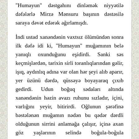
"Humayun" dəstgahını dinləmək niyyətilə
dəfələrlə Mirzə Mənsuru başının dəstəsilə
saraya dəvət edərək ağırlamışdı.
İndi ustad xanəndənin vaxtsız ölümündən sonra
ilk dəfə idi ki, "Humayun" muğamının belə
yanıqlı oxunduğunu eşidirdi. Sanki səs
keçmişlərdən, tarixin sirli toranlıqlarından gəlir,
işıq, aydınlıq adına var olan hər şeyi alıb aparır,
yer üzünü dərdə, qüssəyə boyayaraq çıxıb
gedirdi. Udun boğuq sədaları altında
xanəndənin həzin avazı ruhunu sızladır, içini,
varlığını yeyir, bitirirdi. Oğlunun şərəfinə
bəstələnən muğamın nədən bu qədər dərdli
olduğunun sirrini anlamağa çalışır, içinə axan
göz yaşlarının selində boğula-boğula