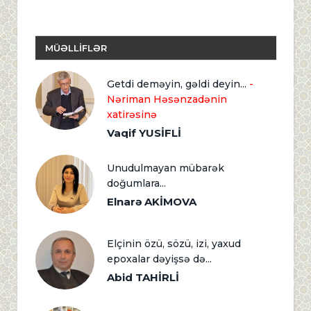
MÜƏLLİFLƏR
Getdi deməyin, gəldi deyin...
-
Nəriman Həsənzadənin
xatirəsinə
Vaqif YUSİFLİ
Unudulmayan mübarək
doğumlara...
Elnarə AKİMOVA
Elçinin özü, sözü, izi, yaxud
epoxalar dəyişsə də...
Abid TAHİRLİ