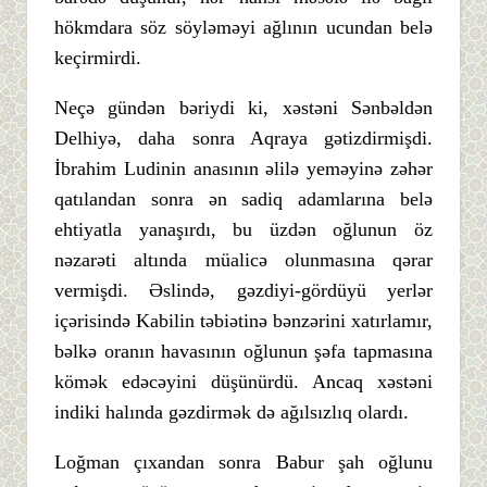
hökmdara söz söyləməyi ağlının ucundan belə
keçirmirdi.
Neçə gündən bəriydi ki, xəstəni Sənbəldən
Delhiyə, daha sonra Aqraya gətizdirmişdi.
İbrahim Ludinin anasının əlilə yeməyinə zəhər
qatılandan sonra ən sadiq adamlarına belə
ehtiyatla yanaşırdı, bu üzdən oğlunun öz
nəzarəti altında müalicə olunmasına qərar
vermişdi. Əslində, gəzdiyi-gördüyü yerlər
içərisində Kabilin təbiətinə bənzərini xatırlamır,
bəlkə oranın havasının oğlunun şəfa tapmasına
kömək edəcəyini düşünürdü. Ancaq xəstəni
indiki halında gəzdirmək də ağılsızlıq olardı.
Loğman çıxandan sonra Babur şah oğlunu