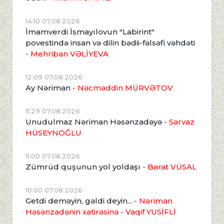
14:10 07.08.2026
İmamverdi İsmayılovun "Labirint"
povestində insan və dilin bədii-fəlsəfi vəhdəti
- Mehriban VƏLİYEVA
12:09 07.08.2026
Ay Nəriman
- Nəcməddin MÜRVƏTOV
11:29 07.08.2026
Unudulmaz Nəriman Həsənzadəyə
- Sərvaz
HÜSEYNOĞLU
11:00 07.08.2026
Zümrüd quşunun yol yoldaşı
- Barat VÜSAL
10:00 07.08.2026
Getdi deməyin, gəldi deyin...
- Nəriman
Həsənzadənin xatirəsinə
- Vaqif YUSİFLİ