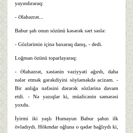
yayındıraraq:
- Əlahəzrət...
Babur şah onun sözünü kəsərək sərt səslə:
- Gözlərimin içinə baxaraq danış, - dedi.
Loğman özünü toparlayaraq:
- Əlahəzrət, xəstənin vəziyyəti ağırdı, daha
nələr etmək gərəkdiyini söyləməkdə acizəm. -
Bir anlığa nəfəsini dərərək sözlərinə davam
etdi. - Nə yazıqlar ki, müalicənin səmərəsi
yoxdu.
İyirmi iki yaşlı Humayun Babur şahın ilk
övladıydı. Hökmdar oğluna o qədər bağlıydı ki,