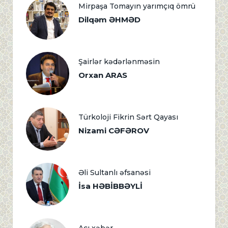
Mirpaşa Tomayın yarımçıq ömrü
Dilqəm ƏHMƏD
Şairlər kədərlənməsin
Orxan ARAS
Türkoloji Fikrin Sərt Qayası
Nizami CƏFƏROV
Əli Sultanlı əfsanəsi
İsa HƏBİBBƏYLİ