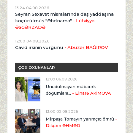
13:24 04.08.2026
Seyran Səxavət misralarında daş yaddaşına
köçürülmüş "Əhdnamə"
- Lütviyyə
ƏSGƏRZADƏ
12:00 04.08.2026
Cavid irsinin vurğunu
- Abuzər BAĞIROV
ÇOX OXUNANLAR
12:09 06.08.2026
Unudulmayan mübarək
doğumlara...
- Elnarə AKİMOVA
13:00 02.08.2026
Mirpaşa Tomayın yarımçıq ömrü
-
Dilqəm ƏHMƏD