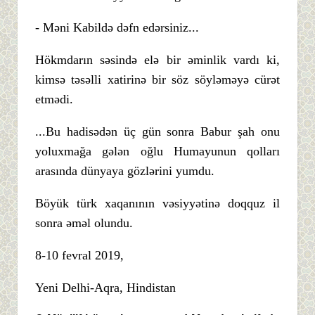
- Məni Kabildə dəfn edərsiniz...
Hökmdarın səsində elə bir əminlik vardı ki,
kimsə təsəlli xatirinə bir söz söyləməyə cürət
etmədi.
...Bu hadisədən üç gün sonra Babur şah onu
yoluxmağa gələn oğlu Humayunun qolları
arasında dünyaya gözlərini yumdu.
Böyük türk xaqanının vəsiyyətinə doqquz il
sonra əməl olundu.
8-10 fevral 2019,
Yeni Delhi-Aqra, Hindistan