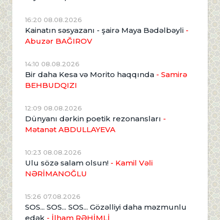
16:20 08.08.2026
Kainatın səsyazanı - şairə Maya Bədəlbəyli
-
Abuzər BAĞIROV
14:10 08.08.2026
Bir daha Kesa və Morito haqqında
- Samirə
BEHBUDQIZI
12:09 08.08.2026
Dünyanı dərkin poetik rezonansları
-
Mətanət ABDULLAYEVA
10:23 08.08.2026
Ulu sözə salam olsun!
- Kamil Vəli
NƏRİMANOĞLU
15:26 07.08.2026
SOS... SOS... SOS... Gözəlliyi daha məzmunlu
edək
- İlham RƏHİMLİ