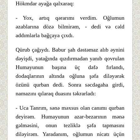
Hökmdar ayağa qalxaraq:
- Yox, artıq qərarımı verdim. Oğlumun
əzablarına dözə bilmirəm, - dedi və cəld
addımlarla bağçaya çıxdı.
Qürub çağıydı. Babur şah dəstəmaz alıb əynini
dəyişdi, yatağında qızdırmadan yanıb qovrulan
Humayunun başına üç dəfə fırlandı,
dodaqlarının altında oğluna şəfa diləyərək
özünü qurban dedi. Sonra səcdəgaha girdi,
namazını qılaraq duasını təkrarladı:
- Uca Tanrım, sənə məxsus olan canımı qurban
deyirəm. Humayunun azar-bezarının mənə
gəlməsini, onun tezliklə şəfa tapmasını
diləyirəm. Yaradanım, oğlumun nicatı üçün