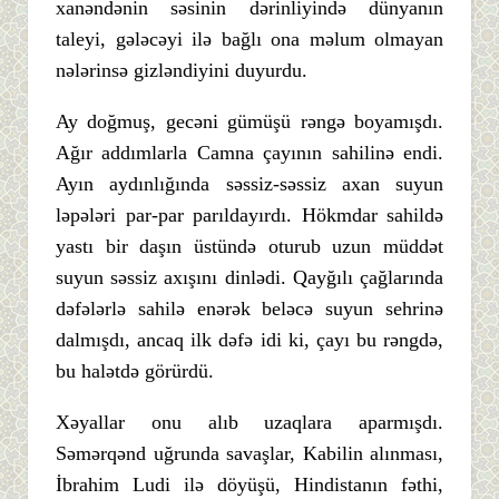
xanəndənin səsinin dərinliyində dünyanın
taleyi, gələcəyi ilə bağlı ona məlum olmayan
nələrinsə gizləndiyini duyurdu.
Ay doğmuş, gecəni gümüşü rəngə boyamışdı.
Ağır addımlarla Camna çayının sahilinə endi.
Ayın aydınlığında səssiz-səssiz axan suyun
ləpələri par-par parıldayırdı. Hökmdar sahildə
yastı bir daşın üstündə oturub uzun müddət
suyun səssiz axışını dinlədi. Qayğılı çağlarında
dəfələrlə sahilə enərək beləcə suyun sehrinə
dalmışdı, ancaq ilk dəfə idi ki, çayı bu rəngdə,
bu halətdə görürdü.
Xəyallar onu alıb uzaqlara aparmışdı.
Səmərqənd uğrunda savaşlar, Kabilin alınması,
İbrahim Ludi ilə döyüşü, Hindistanın fəthi,