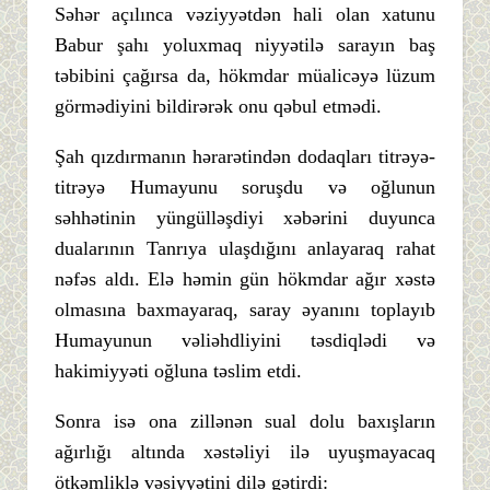
Səhər açılınca vəziyyətdən hali olan xatunu
Babur şahı yoluxmaq niyyətilə sarayın baş
təbibini çağırsa da, hökmdar müalicəyə lüzum
görmədiyini bildirərək onu qəbul etmədi.
Şah qızdırmanın hərarətindən dodaqları titrəyə-
titrəyə Humayunu soruşdu və oğlunun
səhhətinin yüngülləşdiyi xəbərini duyunca
dualarının Tanrıya ulaşdığını anlayaraq rahat
nəfəs aldı. Elə həmin gün hökmdar ağır xəstə
olmasına baxmayaraq, saray əyanını toplayıb
Humayunun vəliəhdliyini təsdiqlədi və
hakimiyyəti oğluna təslim etdi.
Sonra isə ona zillənən sual dolu baxışların
ağırlığı altında xəstəliyi ilə uyuşmayacaq
ötkəmliklə vəsiyyətini dilə gətirdi: