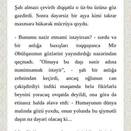
Şah almazı çevirib diqqətlə o üz-bu üzünə göz
gəzdirdi. Sonra dəyərsiz bir əşya kimi təkrar
məxmərə bükərək mücrüyə qoydu.
- Bunumu nəzir etməmi istəyirsən? - sordu və
bir anlığa baxışları toqquşunca Mir
Əbülqasımın gözlərini yayındırdığı nəzərindən
qaçmadı. "Olmaya bu daşı nəzir adına
mənimsəmək istəyir", - şah bir anlığa
zehnindən keçirdi, ancaq oğlunun can
çəkişdirdiyi indiki məqamda belə fikirlərlə
beynini yoracaq ovqatda deyildi, ona görə də
etinasız halda əlavə etdi: - Humayunun dünya
malında gözü yoxdu, onun yolunda bu qiymətli
daşın nə dəyəri olacaq ki...