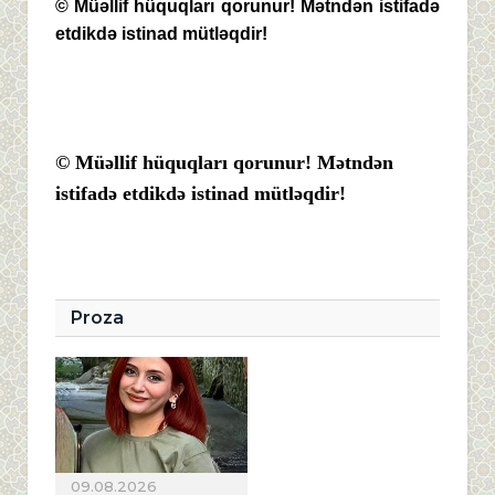
© Müəllif hüquqları qorunur! Mətndən istifadə
etdikdə istinad mütləqdir!
© Müəllif hüquqları qorunur! Mətndən
istifadə etdikdə istinad mütləqdir!
Proza
09.08.2026