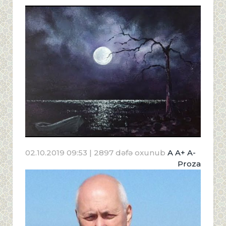
02.10.2019 09:53
| 2897 dəfə oxunub
A
A+
A-
Proza