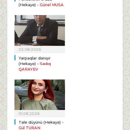
(Hekayə)
- Günel MUSA
02.08.2026
Yarpaqlar danışır
(Hekayə)
- Sadıq
QARAYEV
01.08.2026
Tale düyünü (Hekayə)
-
Gül TURAN