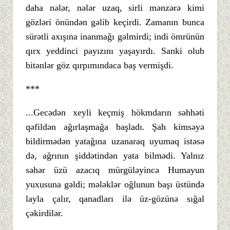
daha nələr, nələr uzaq, sirli mənzərə kimi
gözləri önündən gəlib keçirdi. Zamanın bunca
sürətli axışına inanmağı gəlmirdi; indi ömrünün
qırx yeddinci payızını yaşayırdı. Sanki olub
bitənlər göz qırpımındaca baş vermişdi.
***
...Gecədən xeyli keçmiş hökmdarın səhhəti
qəfildən ağırlaşmağa başladı. Şah kimsəyə
bildirmədən yatağına uzanaraq uyumaq istəsə
də, ağrının şiddətindən yata bilmədi. Yalnız
səhər üzü azacıq mürgüləyincə Humayun
yuxusuna gəldi; mələklər oğlunun başı üstündə
layla çalır, qanadları ilə üz-gözünə sığal
çəkirdilər.