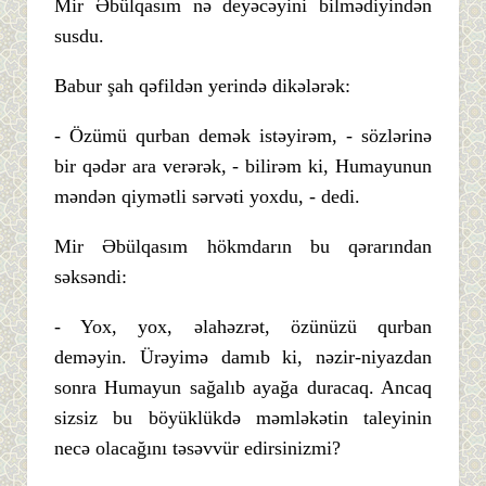
Mir Əbülqasım nə deyəcəyini bilmədiyindən
susdu.
Babur şah qəfildən yerində dikələrək:
- Özümü qurban demək istəyirəm, - sözlərinə
bir qədər ara verərək, - bilirəm ki, Humayunun
məndən qiymətli sərvəti yoxdu, - dedi.
Mir Əbülqasım hökmdarın bu qərarından
səksəndi:
- Yox, yox, əlahəzrət, özünüzü qurban
deməyin. Ürəyimə damıb ki, nəzir-niyazdan
sonra Humayun sağalıb ayağa duracaq. Ancaq
sizsiz bu böyüklükdə məmləkətin taleyinin
necə olacağını təsəvvür edirsinizmi?