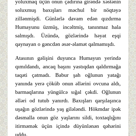
yoluxmaq üçün onun çadırına girəndə xəstənin
soluxmuş baxışları məchul bir nöqtəyə
zillənmişdi. Günlərlə davam edən qızdırma
Humayunu üzmüş, incəltmiş, tanınmaz hala
salmışdı. Üzündə, gözlərində həyat eşqi
qaynayan o gəncdən əsər-əlamət qalmamışdı.
Atasının gəlişini duyunca Humayun yerində
qımıldandı, ancaq başını yastıqdan qaldırmağa
taqəti çatmadı. Babur şah oğlunun yatağı
yanında yerə çöküb onun əllərini ovcuna aldı,
barmaqlarına yüngülcə sığal çəkdi. Oğlunun
əlləri od tutub yanırdı. Baxışları qarşılaşınca
uşağın gözlərində yaş gilələndi. Hökmdar ipək
dəsmalla onun göz yaşlarını sildi, toxtaqlığını
itirməmək üçün içində düyünlənən qəhərini
uddu.