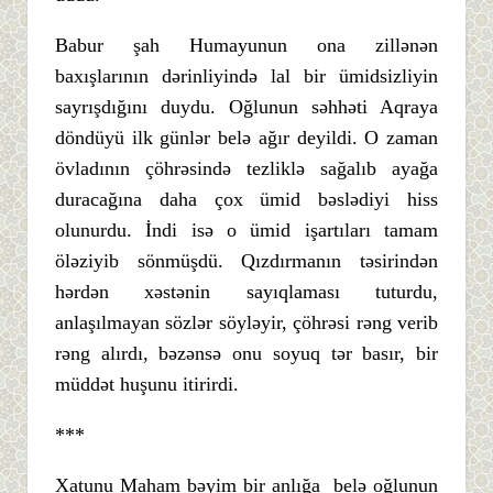
Babur şah Humayunun ona zillənən
baxışlarının dərinliyində lal bir ümidsizliyin
sayrışdığını duydu. Oğlunun səhhəti Aqraya
döndüyü ilk günlər belə ağır deyildi. O zaman
övladının çöhrəsində tezliklə sağalıb ayağa
duracağına daha çox ümid bəslədiyi hiss
olunurdu. İndi isə o ümid işartıları tamam
öləziyib sönmüşdü. Qızdırmanın təsirindən
hərdən xəstənin sayıqlaması tuturdu,
anlaşılmayan sözlər söyləyir, çöhrəsi rəng verib
rəng alırdı, bəzənsə onu soyuq tər basır, bir
müddət huşunu itirirdi.
***
Xatunu Maham bəyim bir anlığa belə oğlunun