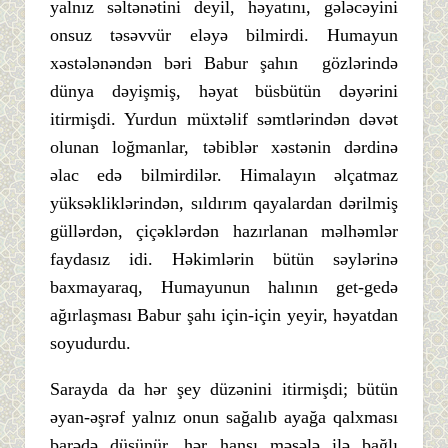
yalnız səltənətini deyil, həyatını, gələcəyini
onsuz təsəvvür eləyə bilmirdi. Humayun
xəstələnəndən bəri Babur şahın gözlərində
dünya dəyişmiş, həyat büsbütün dəyərini
itirmişdi. Yurdun müxtəlif səmtlərindən dəvət
olunan loğmanlar, təbiblər xəstənin dərdinə
əlac edə bilmirdilər. Himalayın əlçatmaz
yüksəkliklərindən, sıldırım qayalardan dərilmiş
güllərdən, çiçəklərdən hazırlanan məlhəmlər
faydasız idi. Həkimlərin bütün səylərinə
baxmayaraq, Humayunun halının get-gedə
ağırlaşması Babur şahı için-için yeyir, həyatdan
soyudurdu.
Sarayda da hər şey düzənini itirmişdi; bütün
əyan-əşrəf yalnız onun sağalıb ayağa qalxması
barədə düşünür, hər hansı məsələ ilə bağlı