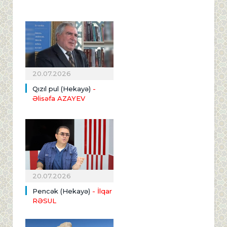
20.07.2026
Qızıl pul (Hekayə)
-
Əlisəfa AZAYEV
20.07.2026
Pencək (Hekayə)
- İlqar
RƏSUL