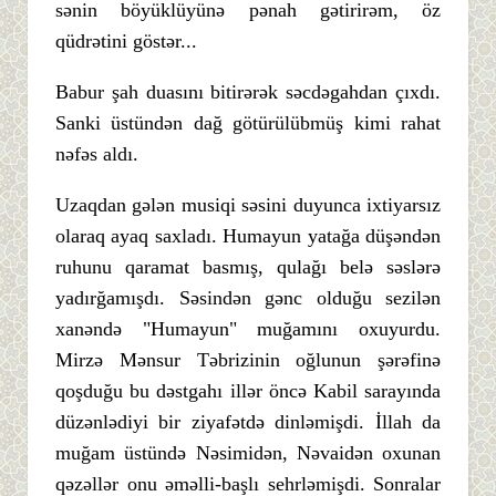
sənin böyüklüyünə pənah gətirirəm, öz
qüdrətini göstər...
Babur şah duasını bitirərək səcdəgahdan çıxdı.
Sanki üstündən dağ götürülübmüş kimi rahat
nəfəs aldı.
Uzaqdan gələn musiqi səsini duyunca ixtiyarsız
olaraq ayaq saxladı. Humayun yatağa düşəndən
ruhunu qaramat basmış, qulağı belə səslərə
yadırğamışdı. Səsindən gənc olduğu sezilən
xanəndə "Humayun" muğamını oxuyurdu.
Mirzə Mənsur Təbrizinin oğlunun şərəfinə
qoşduğu bu dəstgahı illər öncə Kabil sarayında
düzənlədiyi bir ziyafətdə dinləmişdi. İllah da
muğam üstündə Nəsimidən, Nəvaidən oxunan
qəzəllər onu əməlli-başlı sehrləmişdi. Sonralar