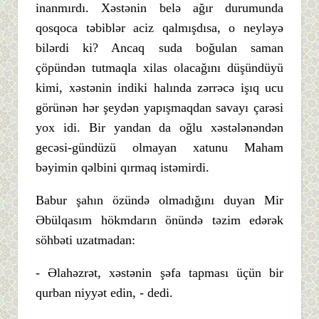
inanmırdı. Xəstənin belə ağır durumunda
qosqoca təbiblər aciz qalmışdısa, o neyləyə
bilərdi ki? Ancaq suda boğulan saman
çöpündən tutmaqla xilas olacağını düşündüyü
kimi, xəstənin indiki halında zərrəcə işıq ucu
görünən hər şeydən yapışmaqdan savayı çarəsi
yox idi. Bir yandan da oğlu xəstələnəndən
gecəsi-gündüzü olmayan xatunu Maham
bəyimin qəlbini qırmaq istəmirdi.
Babur şahın özündə olmadığını duyan Mir
Əbülqasım hökmdarın önündə təzim edərək
söhbəti uzatmadan:
- Əlahəzrət, xəstənin şəfa tapması üçün bir
qurban niyyət edin, - dedi.