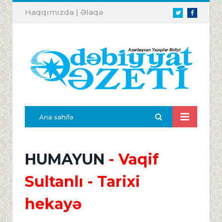
Haqqımızda
|
Əlaqə
Twitter
Facebook
Ana səhifə
HUMAYUN
- Vaqif
Sultanlı - Tarixi
hekayə