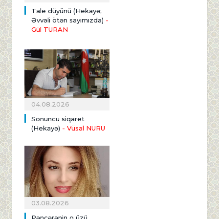
Tale düyünü (Hekayə;
Əvvəli ötən sayımızda)
-
Gül TURAN
04.08.2026
Sonuncu siqaret
(Hekayə)
- Vüsal NURU
03.08.2026
Pəncərənin o üzü