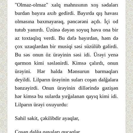
"Olmaz-olmaz" xalq mahnısının xoş sədaları
burdan bayıra axıb gedirdi. Bayırda qış havası
olmasına baxmayaraq, pəncərəni açdı. İçi od
tutub yanırdı. Üzünə dəyən soyuq hava ona bir
az toxtaqlıq verdi. Bu dəfə bayırdan, həm də
çox uzaqlardan bir musiqi səsi süzülüb gəlirdi.
Bu səs onun öz ürəyinin səsi idi. Ürəyi yenə
qarmon kimi səslənirdi. Kimsə çalırdı, onun
ürəyini. Hər halda Mənsurun barmaqları
deyildi. Lilparın ürəyinin suları coşan dalğalara
bənzəyirdi. Onun ürəyinin dillərində gəzişən
hər kimsə bu sularda yırğalanan qayıq kimi idi.
Lilparın ürəyi oxuyurdu:
Sahil sakit, çəkilibdir ayaqlar,
Coşan dalğa qayaları qucaqlar,