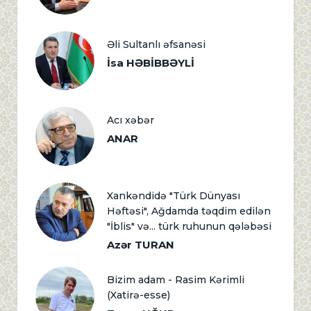
Əli Sultanlı əfsanəsi
İsa HƏBİBBƏYLİ
Acı xəbər
ANAR
Xankəndidə "Türk Dünyası
Həftəsi", Ağdamda təqdim edilən
"İblis" və... türk ruhunun qələbəsi
Azər TURAN
Bizim adam - Rasim Kərimli
(Xatirə-esse)