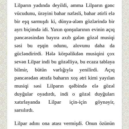
Lilparın yadında deyildi, amma Lilparın gənc
vücudunu, ürəyini bahar nəfəsli, bahar ətirli elə
bir eşq sarmışdı ki, dünya-aləm gözlərində bir
ayrı biçimdə idi. Yaxın qonşularının evinin açıq
pəncərəsindən bayıra axıb gələn gözəl musiqi
səsi bu eşqin odunu, alovunu daha da
gücləndirirdi. Hələ körpəlikdən musiqini çox
sevən Lilpar indi bu gözəlliyə, bu ecaza tablaya
bilmir, bütün varlığıyla yenilirdi. Açıq
pəncərədən ətrafa baharın xoş ətri kimi yayılan
musiqi səsi Lilparın qəlbində elə gözəl
duyğular oyadırdı, indi o gözəl duyğuları
xatırlayanda Lilpar için-için göynəyir,
sarsılırdı.
Lilpar adını ona atası vermişdi. Onun özünün