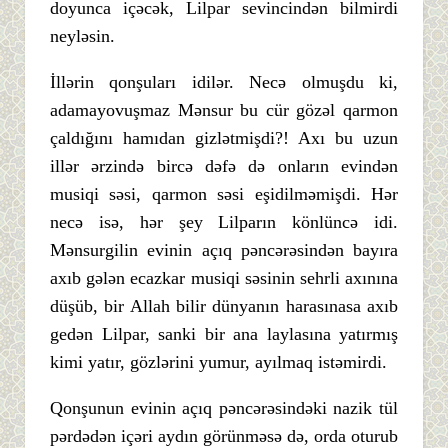
doyunca içəcək, Lilpar sevincindən bilmirdi
neyləsin.
İllərin qonşuları idilər. Necə olmuşdu ki,
adamayovuşmaz Mənsur bu cür gözəl qarmon
çaldığını hamıdan gizlətmişdi?! Axı bu uzun
illər ərzində bircə dəfə də onların evindən
musiqi səsi, qarmon səsi eşidilməmişdi. Hər
necə isə, hər şey Lilparın könlüncə idi.
Mənsurgilin evinin açıq pəncərəsindən bayıra
axıb gələn ecazkar musiqi səsinin sehrli axınına
düşüb, bir Allah bilir dünyanın harasınasa axıb
gedən Lilpar, sanki bir ana laylasına yatırmış
kimi yatır, gözlərini yumur, ayılmaq istəmirdi.
Qonşunun evinin açıq pəncərəsindəki nazik tül
pərdədən içəri aydın görünməsə də, orda oturub