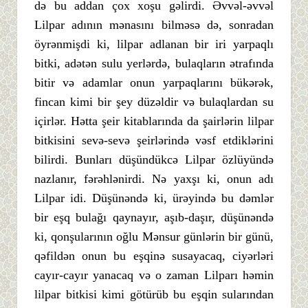
də bu addan çox xoşu gəlirdi. Əvvəl-əvvəl
Lilpar adının mənasını bilməsə də, sonradan
öyrənmişdi ki, lilpar adlanan bir iri yarpaqlı
bitki, adətən sulu yerlərdə, bulaqların ətrafında
bitir və adamlar onun yarpaqlarını bükərək,
fincan kimi bir şey düzəldir və bulaqlardan su
içirlər. Hətta şeir kitablarında da şairlərin lilpar
bitkisini sevə-sevə şeirlərində vəsf etdiklərini
bilirdi. Bunları düşündükcə Lilpar özlüyündə
nazlanır, fərəhlənirdi. Nə yaxşı ki, onun adı
Lilpar idi. Düşünəndə ki, ürəyində bu dəmlər
bir eşq bulağı qaynayır, aşıb-daşır, düşünəndə
ki, qonşularının oğlu Mənsur günlərin bir günü,
qəfildən onun bu eşqinə susayacaq, ciyərləri
cayır-cayır yanacaq və o zaman Lilparı həmin
lilpar bitkisi kimi götürüb bu eşqin sularından