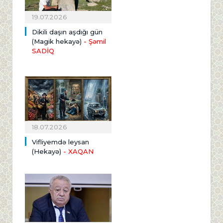
19.07.2026
Dikili daşın aşdığı gün
(Magik hekayə)
- Şəmil
SADİQ
18.07.2026
Vifliyemdə leysan
(Hekayə)
- XAQAN