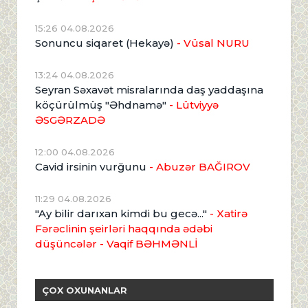
15:26 04.08.2026
Sonuncu siqaret (Hekayə)
- Vüsal NURU
13:24 04.08.2026
Seyran Səxavət misralarında daş yaddaşına
köçürülmüş "Əhdnamə"
- Lütviyyə
ƏSGƏRZADƏ
12:00 04.08.2026
Cavid irsinin vurğunu
- Abuzər BAĞIROV
11:29 04.08.2026
"Ay bilir darıxan kimdi bu gecə..."
- Xatirə
Fərəclinin şeirləri haqqında ədəbi
düşüncələr - Vaqif BƏHMƏNLİ
ÇOX OXUNANLAR