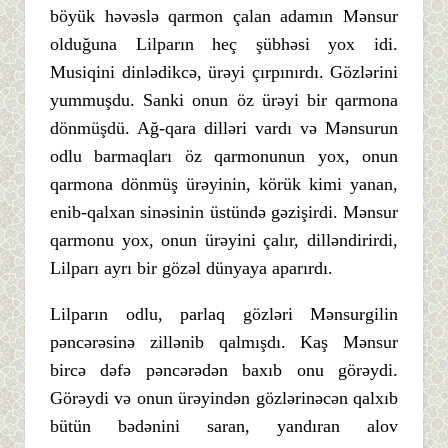
böyük həvəslə qarmon çalan adamın Mənsur
olduğuna Lilparın heç şübhəsi yox idi.
Musiqini dinlədikcə, ürəyi çırpınırdı. Gözlərini
yummuşdu. Sanki onun öz ürəyi bir qarmona
dönmüşdü. Ağ-qara dilləri vardı və Mənsurun
odlu barmaqları öz qarmonunun yox, onun
qarmona dönmüş ürəyinin, körük kimi yanan,
enib-qalxan sinəsinin üstündə gəzişirdi. Mənsur
qarmonu yox, onun ürəyini çalır, dilləndirirdi,
Lilparı ayrı bir gözəl dünyaya aparırdı.
Lilparın odlu, parlaq gözləri Mənsurgilin
pəncərəsinə zillənib qalmışdı. Kaş Mənsur
bircə dəfə pəncərədən baxıb onu görəydi.
Görəydi və onun ürəyindən gözlərinəcən qalxıb
bütün bədənini saran, yandıran alov