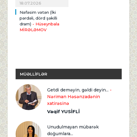
18.07.2026
Nəfəsim vətən (İki
pərdəli, dörd şəkilli
dram)
- Hüseynbala
MİRƏLƏMOV
MÜƏLLİFLƏR
Getdi deməyin, gəldi deyin...
-
Nəriman Həsənzadənin
xatirəsinə
Vaqif YUSİFLİ
Unudulmayan mübarək
doğumlara...