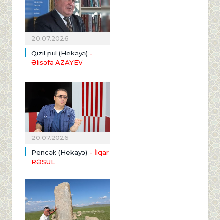
20.07.2026
Qızıl pul (Hekayə)
-
Əlisəfa AZAYEV
20.07.2026
Pencək (Hekayə)
- İlqar
RƏSUL