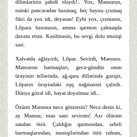
dilimlərinin şahidi olaydı!.. Yox, Mənsurun,
nəinki pəncərədən baxmaq, heç bayıra çıxmaq
fikri də yox idi, deyəsən! Eybi yox, çıxmasın,
Lilpara baxmasın, amma qarmon çalmaqda
davam etsin. Kəsilməsin, bu sevgi dolu musiqi
səsi.
Xəlvətdə ağlayırdı, Lilpar. Sevirdi, Mənsuru.
Mənsurun barmaqları, gecə-gündüz onun
ürəyinin tellərində, ağ-qara dillərində gəzişir,
Lilparın ürəyindəki eşq nəğməsini çalırdı.
Dünya gözəl idi, həyat doyulmaz idi...
Özünü Mənsura necə göstərsin? Necə desin ki,
ay Mənsur, mən səni sevirəm! Axı ölürəm
səndən ötrü. Çaldığın qarmondan, sehrli
barmaqlarından, musiqilərindən ötrü ruhum,