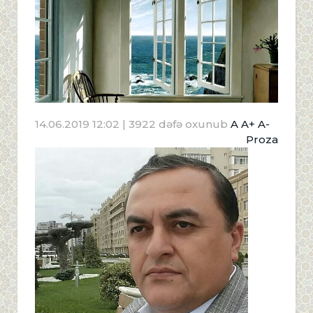
14.06.2019 12:02
| 3922 dəfə oxunub
A
A+
A-
Proza