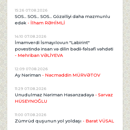
15:26 07.08.2026
SOS... SOS... SOS... Gözəlliyi daha məzmunlu
edək
- İlham RƏHİMLİ
14:10 07.08.2026
İmamverdi İsmayılovun "Labirint"
povestində insan və dilin bədii-fəlsəfi vəhdəti
- Mehriban VƏLİYEVA
12:09 07.08.2026
Ay Nəriman
- Nəcməddin MÜRVƏTOV
11:29 07.08.2026
Unudulmaz Nəriman Həsənzadəyə
- Sərvaz
HÜSEYNOĞLU
11:00 07.08.2026
Zümrüd quşunun yol yoldaşı
- Barat VÜSAL