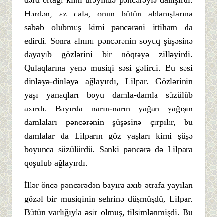
dərd ortağı kimi ürəyində pəncərəylə danışırdı.
Hərdən, az qala, onun bütün aldanışlarına
səbəb olubmuş kimi pəncərəni ittiham da
edirdi. Sonra alnını pəncərənin soyuq şüşəsinə
dayayıb gözlərini bir nöqtəyə zilləyirdi.
Qulaqlarına yenə musiqi səsi gəlirdi. Bu səsi
dinləyə-dinləyə ağlayırdı, Lilpar. Gözlərinin
yaşı yanaqları boyu damla-damla süzülüb
axırdı. Bayırda narın-narın yağan yağışın
damlaları pəncərənin şüşəsinə çırpılır, bu
damlalar da Lilparın göz yaşları kimi şüşə
boyunca süzülürdü. Sanki pəncərə də Lilpara
qoşulub ağlayırdı.
İllər öncə pəncərədən bayıra axıb ətrafa yayılan
gözəl bir musiqinin sehrinə düşmüşdü, Lilpar.
Bütün varlığıyla əsir olmuş, tilsimlənmişdi. Bu