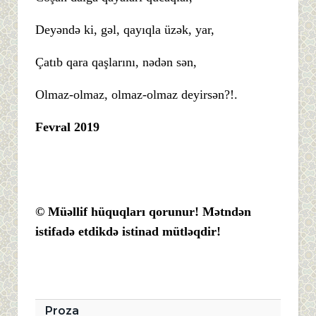
Deyəndə ki, gəl, qayıqla üzək, yar,
Çatıb qara qaşlarını, nədən sən,
Olmaz-olmaz, olmaz-olmaz deyirsən?!.
Fevral 2019
© Müəllif hüquqları qorunur! Mətndən
istifadə etdikdə istinad mütləqdir!
Proza