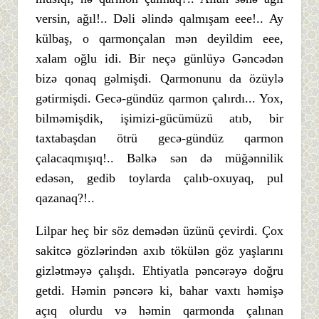
versin, ağıl!.. Dəli əlində qalmışam eee!.. Ay
külbaş, o qarmonçalan mən deyildim eee,
xalam oğlu idi. Bir neçə günlüyə Gəncədən
bizə qonaq gəlmişdi. Qarmonunu da özüylə
gətirmişdi. Gecə-gündüz qarmon çalırdı... Yox,
bilməmişdik, işimizi-gücümüzü atıb, bir
taxtabaşdan ötrü gecə-gündüz qarmon
çalacaqmışıq!.. Bəlkə sən də müğənnilik
edəsən, gedib toylarda çalıb-oxuyaq, pul
qazanaq?!..
Lilpar heç bir söz demədən üzünü çevirdi. Çox
sakitcə gözlərindən axıb tökülən göz yaşlarını
gizlətməyə çalışdı. Ehtiyatla pəncərəyə doğru
getdi. Həmin pəncərə ki, bahar vaxtı həmişə
açıq olurdu və həmin qarmonda çalınan