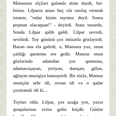
Mənsurun elçiləri gələndə aləm dəydi, bir-
birinə. Lilparın anası heç cür razılıq vermək
istəmir, "onlar bizim tayımız deyil. Sonra
peşman olacaqsan!" - deyirdi. Atası susurdu.
Sonda Lilpar qalib gəldi. Lilpar sevirdi,
sevilirdi. Toy gününü çox intizarla gözləyirdi.
Bəzən ona elə gəlirdi, o, Mənsura yox, onun
çaldığı qarmona ərə gedir. Mənsur onun
gözlərində adamdan çox qarmona,
adamaoxşayan, yeriyən, danışan, gülən,
ağlayan musiqiyə bənzəyirdi. Bir sözlə, Mənsur
onunçün sehr idi, ovsun idi və o qədər
çoxmənalı idi ki...
Toyları oldu. Lilpar, çox uzağa yox, yaxın
qonşularının evinə gəlin köçdü. Günlər