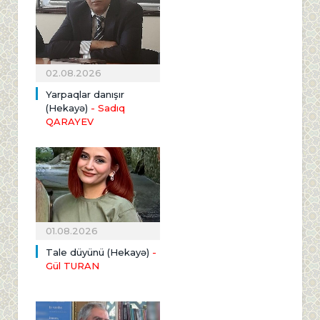
02.08.2026
Yarpaqlar danışır
(Hekayə)
- Sadıq
QARAYEV
01.08.2026
Tale düyünü (Hekayə)
-
Gül TURAN