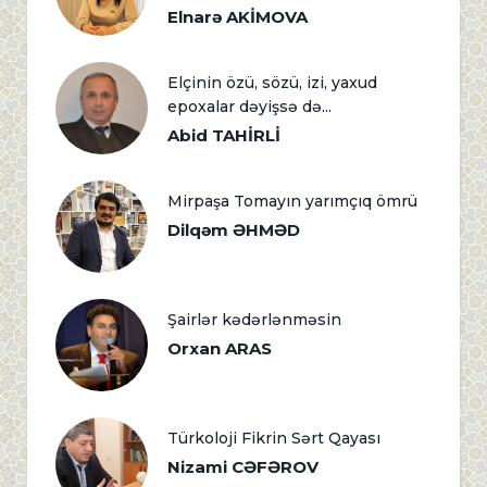
Elnarə AKİMOVA
Elçinin özü, sözü, izi, yaxud
epoxalar dəyişsə də...
Abid TAHİRLİ
Mirpaşa Tomayın yarımçıq ömrü
Dilqəm ƏHMƏD
Şairlər kədərlənməsin
Orxan ARAS
Türkoloji Fikrin Sərt Qayası
Nizami CƏFƏROV