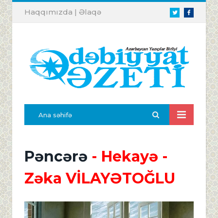
Haqqımızda
|
Əlaqə
Twitter
Facebook
Ana səhifə
Pəncərə
- Hekayə -
Zəka VİLAYƏTOĞLU