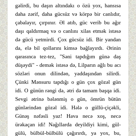
gəlirdi, bu daşın altındakı o özü yox, hansısa
daha zərif, daha gücsüz və körpə bir canlıdır,
çabalayır, çırpınır. Əl atıb, güc verib bu ağır
daşı qaldırmaq və o canlını xilas etmək istəsə
də gücü yetmirdi. Çox gücsüz idi. Bir yandan
da, elə bil qollarını kimsə bağlayırdı. Ərinin
qarasınca tez-tez, "Səni tapdığım günə daş
düşəydi" - demək istəsə də, Lilparın ağlı bu acı
sözləri onun dilindən, yaddaşından silirdi.
Çünki Mənsuru tapdığı o gün çox gözəl gün
idi. O günün rəngi də, ətri də tamam başqa idi.
Sevgi ətrinə bələnmiş o gün, ömrün bütün
günlərindən gözəl idi. Hələ o güllü-çiçəkli,
Günəş nəfəsli yaz! Hava necə xoş, necə
ürəkaçan idi! Nağıllarda deyildiyi kimi, gül-
gülü, bülbül-bülbülü çağırırdı, ya yox, bu,