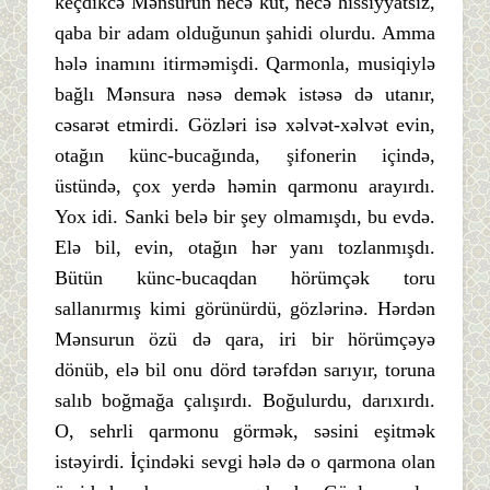
keçdikcə Mənsurun necə küt, necə hissiyyatsız,
qaba bir adam olduğunun şahidi olurdu. Amma
hələ inamını itirməmişdi. Qarmonla, musiqiylə
bağlı Mənsura nəsə demək istəsə də utanır,
cəsarət etmirdi. Gözləri isə xəlvət-xəlvət evin,
otağın künc-bucağında, şifonerin içində,
üstündə, çox yerdə həmin qarmonu arayırdı.
Yox idi. Sanki belə bir şey olmamışdı, bu evdə.
Elə bil, evin, otağın hər yanı tozlanmışdı.
Bütün künc-bucaqdan hörümçək toru
sallanırmış kimi görünürdü, gözlərinə. Hərdən
Mənsurun özü də qara, iri bir hörümçəyə
dönüb, elə bil onu dörd tərəfdən sarıyır, toruna
salıb boğmağa çalışırdı. Boğulurdu, darıxırdı.
O, sehrli qarmonu görmək, səsini eşitmək
istəyirdi. İçindəki sevgi hələ də o qarmona olan