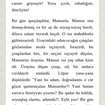
canım göynəyir! Yoxa çıxıb, rahatlığım,
dincliyim!
Bir gün qarşılaşdılar, Mənsurla. Mənsur ona
donuq-donuq və bir az da soyuq-soyuq baxıb,
dilucu salam verərək keçdi. O isə məhəbbətlə
gülümsəyirdi. Ürəyindəki odun-ocağın çınqıları
gözlərindən ətrafa sıçrayırdı. İstəyirdi, bu
çınqılardan biri, bir neçəsi sıçrayıb düşsün,
Mənsurun ürəyinə. Mənsur isə yaş odun kimi
idi. Ürəyinə düşən çınqı, od, bir andaca
cızıldayıb sönürdü. Lilpar yana-yana
düşünürdü: "Yəni bu adam, doğrudanmı o cür
gözəl qarmonçalan Mənsurdur?! Yəni bunun
zərrəcə hissiyyatı yoxmu? Bu qədər də kütlük,
soyuqluq olarmı, adamda?!. Eybi yox! Bir gün