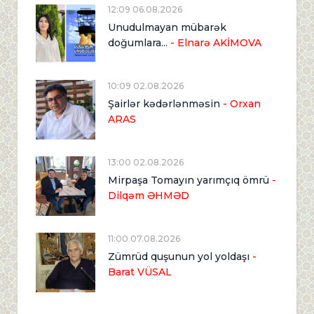
12:09 06.08.2026
Unudulmayan mübarək
doğumlara...
- Elnarə AKİMOVA
10:09 02.08.2026
Şairlər kədərlənməsin
- Orxan
ARAS
13:00 02.08.2026
Mirpaşa Tomayın yarımçıq ömrü
-
Dilqəm ƏHMƏD
11:00 07.08.2026
Zümrüd quşunun yol yoldaşı
-
Barat VÜSAL