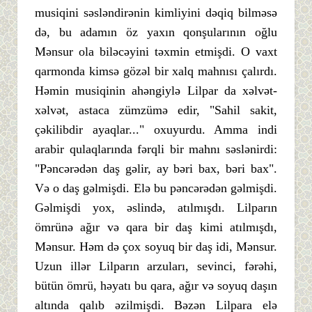
musiqini səsləndirənin kimliyini dəqiq bilməsə
də, bu adamın öz yaxın qonşularının oğlu
Mənsur ola biləcəyini təxmin etmişdi. O vaxt
qarmonda kimsə gözəl bir xalq mahnısı çalırdı.
Həmin musiqinin ahəngiylə Lilpar da xəlvət-
xəlvət, astaca zümzümə edir, "Sahil sakit,
çəkilibdir ayaqlar..." oxuyurdu. Amma indi
arabir qulaqlarında fərqli bir mahnı səslənirdi:
"Pəncərədən daş gəlir, ay bəri bax, bəri bax".
Və o daş gəlmişdi. Elə bu pəncərədən gəlmişdi.
Gəlmişdi yox, əslində, atılmışdı. Lilparın
ömrünə ağır və qara bir daş kimi atılmışdı,
Mənsur. Həm də çox soyuq bir daş idi, Mənsur.
Uzun illər Lilparın arzuları, sevinci, fərəhi,
bütün ömrü, həyatı bu qara, ağır və soyuq daşın
altında qalıb əzilmişdi. Bəzən Lilpara elə