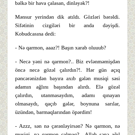
bəlkə bir hava çalasan, dinləyək?!
Mənsur yerindən dik atıldı. Gözləri bərəldi.
Sifətinin cizgiləri bir anda dəyişdi.
Kobudcasına dedi:
- Nə qarmon, aaaz?! Başın xarab oluuub?
- Necə yəni nə qarmon?.. Biz evlənməmişdən
öncə necə gözəl çalırdın?!. Hər gün açıq
pəncərənizdən bayıra axıb gələn musiqi səsi
adamın ağlını başından alırdı. Elə gözəl
çalırdın, utanmasaydım, adamı qınayan
olmasaydı, qaçıb gələr, boynuna sarılar,
üzündən, barmaqlarından öpərdim!
- Azzz, sən nə çərənləyirsən? Nə qarmon, nə
musiqi, nə qarmon çalmaq?.. Allah sənə ağıl