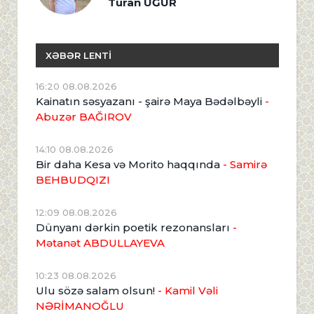
Turan UĞUR
XƏBƏR LENTİ
16:20 08.08.2026
Kainatın səsyazanı - şairə Maya Bədəlbəyli
-
Abuzər BAĞIROV
14:10 08.08.2026
Bir daha Kesa və Morito haqqında
- Samirə
BEHBUDQIZI
12:09 08.08.2026
Dünyanı dərkin poetik rezonansları
-
Mətanət ABDULLAYEVA
10:23 08.08.2026
Ulu sözə salam olsun!
- Kamil Vəli
NƏRİMANOĞLU