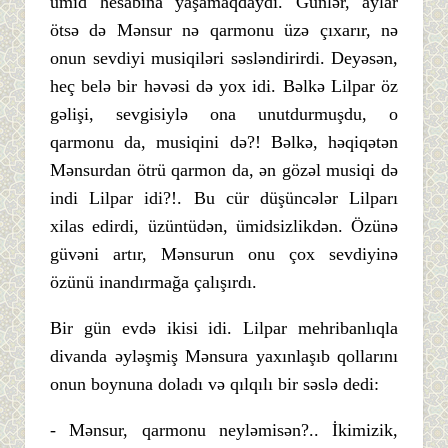
ümid hesabına yaşamaqdaydı. Günlər, aylar
ötsə də Mənsur nə qarmonu üzə çıxarır, nə
onun sevdiyi musiqiləri səsləndirirdi. Deyəsən,
heç belə bir həvəsi də yox idi. Bəlkə Lilpar öz
gəlişi, sevgisiylə ona unutdurmuşdu, o
qarmonu da, musiqini də?! Bəlkə, həqiqətən
Mənsurdan ötrü qarmon da, ən gözəl musiqi də
indi Lilpar idi?!. Bu cür düşüncələr Lilparı
xilas edirdi, üzüntüdən, ümidsizlikdən. Özünə
güvəni artır, Mənsurun onu çox sevdiyinə
özünü inandırmağa çalışırdı.
Bir gün evdə ikisi idi. Lilpar mehribanlıqla
divanda əyləşmiş Mənsura yaxınlaşıb qollarını
onun boynuna doladı və qılqılı bir səslə dedi:
- Mənsur, qarmonu neyləmisən?.. İkimizik,