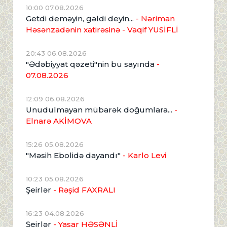
10:00 07.08.2026
Getdi deməyin, gəldi deyin...
- Nəriman
Həsənzadənin xatirəsinə
- Vaqif YUSİFLİ
20:43 06.08.2026
"Ədəbiyyat qəzeti"nin bu sayında
-
07.08.2026
12:09 06.08.2026
Unudulmayan mübarək doğumlara...
-
Elnarə AKİMOVA
15:26 05.08.2026
"Məsih Ebolidə dayandı"
- Karlo Levi
10:23 05.08.2026
Şeirlər
- Rəşid FAXRALI
16:23 04.08.2026
Şeirlər
- Yaşar HƏSƏNLİ