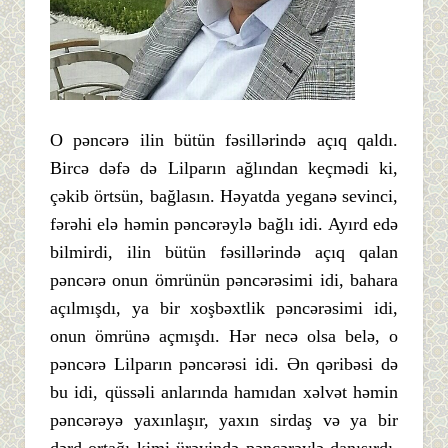
O pəncərə ilin bütün fəsillərində açıq qaldı.
Bircə dəfə də Lilparın ağlından keçmədi ki,
çəkib örtsün, bağlasın. Həyatda yeganə sevinci,
fərəhi elə həmin pəncərəylə bağlı idi. Ayırd edə
bilmirdi, ilin bütün fəsillərində açıq qalan
pəncərə onun ömrünün pəncərəsimi idi, bahara
açılmışdı, ya bir xoşbəxtlik pəncərəsimi idi,
onun ömrünə açmışdı. Hər necə olsa belə, o
pəncərə Lilparın pəncərəsi idi. Ən qəribəsi də
bu idi, qüssəli anlarında hamıdan xəlvət həmin
pəncərəyə yaxınlaşır, yaxın sirdaş və ya bir