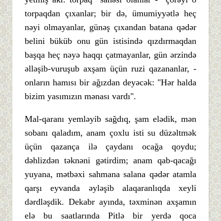
torpaqdan çıxanlar; bir də, ümumiyyətlə heç
nəyi olmayanlar, günəş çıxandan batana qədər
belini büküb onu gün istisində qızdırmaqdan
başqa heç nəyə haqqı çatmayanlar, gün ərzində
əlləşib-vuruşub axşam üçün ruzi qazananlar, -
onların hamısı bir ağızdan deyəcək: "Hər halda
bizim yasımızın mənası vardı".
Mal-qaranı yemləyib sağdıq, şam elədik, mən
sobanı qaladım, anam çoxlu isti su düzəltmək
üçün qazança ilə çaydanı ocağa qoydu;
dəhlizdən təknəni gətirdim; anam qab-qacağı
yuyana, mətbəxi sahmana salana qədər atamla
qarşı eyvanda əyləşib alaqaranlıqda xeyli
dərdləşdik. Dekabr ayında, təxminən axşamın
elə bu saatlarında Pitlə bir yerdə qoca