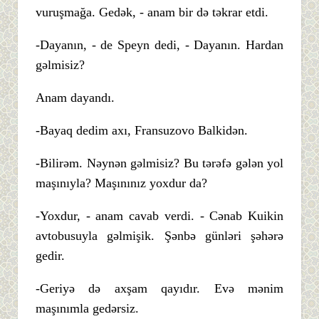
vuruşmağa. Gedək, - anam bir də təkrar etdi.
-Dayanın, - de Speyn dedi, - Dayanın. Hardan
gəlmisiz?
Anam dayandı.
-Bayaq dedim axı, Fransuzovo Balkidən.
-Bilirəm. Nəynən gəlmisiz? Bu tərəfə gələn yol
maşınıyla? Maşınınız yoxdur da?
-Yoxdur, - anam cavab verdi. - Cənab Kuikin
avtobusuyla gəlmişik. Şənbə günləri şəhərə
gedir.
-Geriyə də axşam qayıdır. Evə mənim
maşınımla gedərsiz.