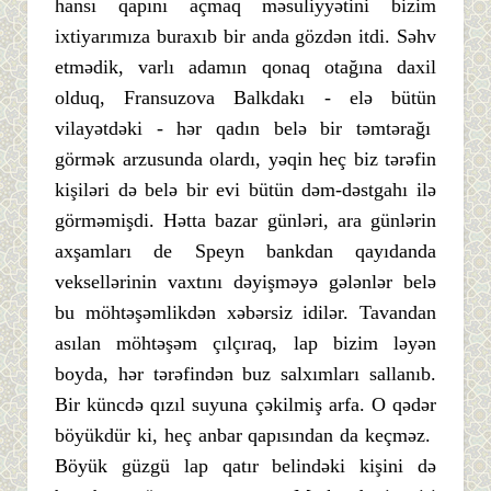
hansı qapını açmaq məsuliyyətini bizim
ixtiyarımıza buraxıb bir anda gözdən itdi. Səhv
etmədik, varlı adamın qonaq otağına daxil
olduq, Fransuzova Balkdakı - elə bütün
vilayətdəki - hər qadın belə bir təmtərağı
görmək arzusunda olardı, yəqin heç biz tərəfin
kişiləri də belə bir evi bütün dəm-dəstgahı ilə
görməmişdi. Hətta bazar günləri, ara günlərin
axşamları de Speyn bankdan qayıdanda
veksellərinin vaxtını dəyişməyə gələnlər belə
bu möhtəşəmlikdən xəbərsiz idilər. Tavandan
asılan möhtəşəm çılçıraq, lap bizim ləyən
boyda, hər tərəfindən buz salxımları sallanıb.
Bir küncdə qızıl suyuna çəkilmiş arfa. O qədər
böyükdür ki, heç anbar qapısından da keçməz.
Böyük güzgü lap qatır belindəki kişini də