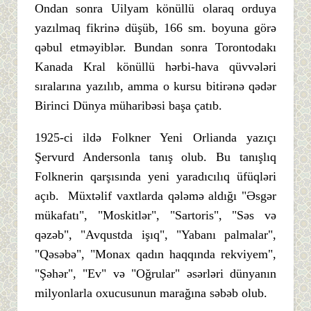
Ondan sonra Uilyam könüllü olaraq orduya
yazılmaq fikrinə düşüb, 166 sm. boyuna görə
qəbul etməyiblər. Bundan sonra Torontodakı
Kanada Kral könüllü hərbi-hava qüvvələri
sıralarına yazılıb, amma o kursu bitirənə qədər
Birinci Dünya müharibəsi başa çatıb.
1925-ci ildə Folkner Yeni Orlianda yazıçı
Şervurd Andersonla tanış olub. Bu tanışlıq
Folknerin qarşısında yeni yaradıcılıq üfüqləri
açıb. Müxtəlif vaxtlarda qələmə aldığı "Əsgər
mükafatı", "Moskitlər", "Sartoris", "Səs və
qəzəb", "Avqustda işıq", "Yabanı palmalar",
"Qəsəbə", "Monax qadın haqqında rekviyem",
"Şəhər", "Ev" və "Oğrular" əsərləri dünyanın
milyonlarla oxucusunun marağına səbəb olub.