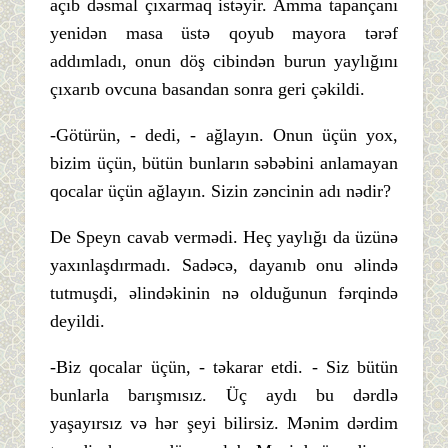
açıb dəsmal çıxarmaq istəyir. Amma tapançanı
yenidən masa üstə qoyub mayora tərəf
addımladı, onun döş cibindən burun yaylığını
çıxarıb ovcuna basandan sonra geri çəkildi.
-Götürün, - dedi, - ağlayın. Onun üçün yox,
bizim üçün, bütün bunların səbəbini anlamayan
qocalar üçün ağlayın. Sizin zəncinin adı nədir?
De Speyn cavab vermədi. Heç yaylığı da üzünə
yaxınlaşdırmadı. Sadəcə, dayanıb onu əlində
tutmuşdi, əlindəkinin nə olduğunun fərqində
deyildi.
-Biz qocalar üçün, - təkarar etdi. - Siz bütün
bunlarla barışmısız. Üç aydı bu dərdlə
yaşayırsız və hər şeyi bilirsiz. Mənim dərdim