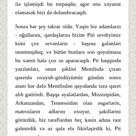
ilə işləmişdi bu torpaqda; əgər ona xəyanət
eləməsək bizi də dolandıracaqdı.
Sonra hər şey təkrar oldu. Yəqin biz adamların
- oğullarını, qardaşlarını bizim Piti sevdiyimiz
kimi çox sevənlərin - başına gələnləri
unutmuşduq; və bütün bunlara son qoyulmasa
bu xəmir hələ çox su aparacaqdı. Pit haqqında
yazılanları, onun şəklini Memfisdə çıxan
qəzetdə oxuyub-gördüyümüz gündən sonra
atam hər dəfə Memfisdən qayıdanda təzə qəzet
alıb gətirirdi. Başqa əyalətlərdən, Missisipidən,
Arkanzasdan, Tennessidən olan əsgərlərin,
matrosların adlarını oxuyur, şəkillərini
görürdük, biz tərəflərdən heç kəsin adına rast
gəlmirdik və az qala elə fikirləşirdik ki, Pit