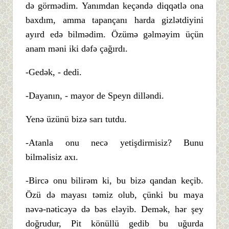
də görmədim. Yanımdan keçəndə diqqətlə ona
baxdım, amma tapançanı harda gizlətdiyini
ayırd edə bilmədim. Özümə gəlməyim üçün
anam məni iki dəfə çağırdı.
-Gedək, - dedi.
-Dayanın, - mayor de Speyn dilləndi.
Yenə üzünü bizə sarı tutdu.
-Atanla onu necə yetişdirmisiz? Bunu
bilməlisiz axı.
-Bircə onu bilirəm ki, bu bizə qandan keçib.
Özü də mayası təmiz olub, çünki bu maya
nəvə-nəticəyə də bəs eləyib. Demək, hər şey
doğrudur, Pit könüllü gedib bu uğurda