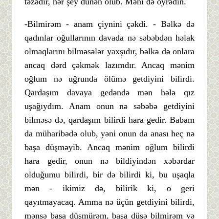
təzədir, hər şey dünən olub. Məni də öyrədin.
-Bilmirəm - anam çiynini çəkdi. - Bəlkə də
qadınlar oğullarının davada nə səbəbdən həlak
olmaqlarını bilməsələr yaxşıdır, bəlkə də onlara
ancaq dərd çəkmək lazımdır. Ancaq mənim
oğlum nə uğrunda ölümə getdiyini bilirdi.
Qardaşım davaya gedəndə mən hələ qız
uşağıydım. Anam onun nə səbəbə getdiyini
bilməsə də, qardaşım bilirdi hara gedir. Babam
da müharibədə olub, yəni onun da anası heç nə
başa düşməyib. Ancaq mənim oğlum bilirdi
hara gedir, onun nə bildiyindən xəbərdar
olduğumu bilirdi, bir də bilirdi ki, bu uşaqla
mən - ikimiz də, bilirik ki, o geri
qayıtmayacaq. Amma nə üçün getdiyini bilirdi,
mənsə başa düşmürəm, başa düşə bilmirəm və