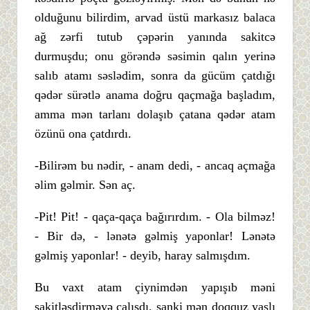
olduğunu bilirdim, arvad üstü markasız balaca
ağ zərfi tutub çəpərin yanında sakitcə
durmuşdu; onu görəndə səsimin qalın yerinə
salıb atamı səslədim, sonra da gücüm çatdığı
qədər sürətlə anama doğru qaçmağa başladım,
amma mən tarlanı dolaşıb çatana qədər atam
özünü ona çatdırdı.
-Bilirəm bu nədir, - anam dedi, - ancaq açmağa
əlim gəlmir. Sən aç.
-Pit! Pit! - qaça-qaça bağırırdım. - Ola bilməz!
- Bir də, - lənətə gəlmiş yaponlar! Lənətə
gəlmiş yaponlar! - deyib, haray salmışdım.
Bu vaxt atam çiynimdən yapışıb məni
sakitləşdirməyə çalışdı, sanki mən doqquz yaşlı