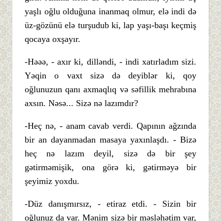
yaşlı oğlu olduğuna inanmaq olmur, elə indi də
üz-gözünü elə turşudub ki, lap yaşı-başı keçmiş
qocaya oxşayır.
-Həəə, - axır ki, dilləndi, - indi xatırladım sizi.
Yəqin o vaxt sizə də deyiblər ki, qoy
oğlunuzun qanı axmaqlıq və səfillik mehrabına
axsın. Nəsə... Sizə nə lazımdır?
-Heç nə, - anam cavab verdi. Qapının ağzında
bir an dayanmadan masaya yaxınlaşdı. - Bizə
heç nə lazım deyil, sizə də bir şey
gətirməmişik, ona görə ki, gətirməyə bir
şeyimiz yoxdu.
-Düz danışmırsız, - etiraz etdi. - Sizin bir
oğlunuz da var. Mənim sizə bir məsləhətim var,