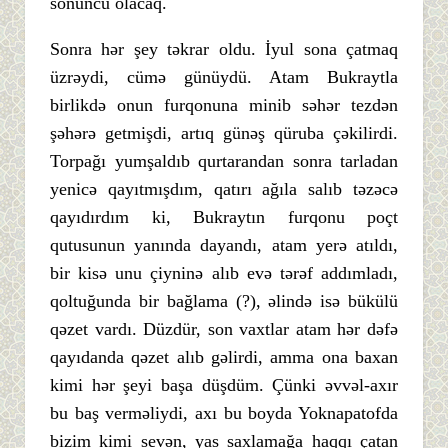
sonuncu olacaq.
Sonra hər şey təkrar oldu. İyul sona çatmaq
üzrəydi, cümə günüydü. Atam Bukraytla
birlikdə onun furqonuna minib səhər tezdən
şəhərə getmişdi, artıq günəş qüruba çəkilirdi.
Torpağı yumşaldıb qurtarandan sonra tarladan
yenicə qayıtmışdım, qatırı ağıla salıb təzəcə
qayıdırdım ki, Bukraytın furqonu poçt
qutusunun yanında dayandı, atam yerə atıldı,
bir kisə unu çiyninə alıb evə tərəf addımladı,
qoltuğunda bir bağlama (?), əlində isə bükülü
qəzet vardı. Düzdür, son vaxtlar atam hər dəfə
qayıdanda qəzet alıb gəlirdi, amma ona baxan
kimi hər şeyi başa düşdüm. Çünki əvvəl-axır
bu baş verməliydi, axı bu boyda Yoknapatofda
bizim kimi sevən, yas saxlamağa haqqı çatan