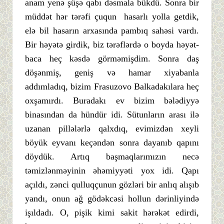
anam yenə şüşə qabı dəsmala bükdü. Sonra bir
müddət hər tərəfi çuqun hasarlı yolla getdik,
elə bil hasarın arxasında pambıq sahəsi vardı.
Bir həyətə girdik, biz tərəflərdə o boyda həyət-
baca heç kəsdə görməmişdim. Sonra daş
döşənmiş, geniş və hamar xiyabanla
addımladıq, bizim Frasuzovo Balkadakılara heç
oxşamırdı. Buradakı ev bizim bələdiyyə
binasından da hündür idi. Sütunların arası ilə
uzanan pillələrlə qalxdıq, evimizdən xeyli
böyük eyvanı keçəndən sonra dayanıb qapını
döydük. Artıq başmaqlarımızın necə
təmizlənməyinin əhəmiyyəti yox idi. Qapı
açıldı, zənci qulluqçunun gözləri bir anlıq alışıb
yandı, onun ağ gödəkcəsi hollun dərinliyində
işıldadı. O, pişik kimi sakit hərəkət edirdi,