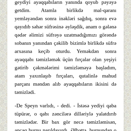
geydiyi ayaqqabıların yanında qoyub pəyəyə
getdim. Atamla birlikdə mal-qaranı
yemləyəndən sonra inəkləri sağdıq, sonra evə
qayıdıb səhər süfrəsinə əyləşdik, anam o gələnə
qədər əlimizi süfrəyə uzatmadığımızı görəndə
sobanın yanından çəkilib bizimlə birlikdə süfrə
arxasına keçib oturdu. Yeməkdən sonra
ayaqqabı təmizləmək üçün fırçalar olan yeşiyi
gətirib çəkmələrimi təmizləməyə başladım,
atam yaxınlaşıb fırçaları, qutalinlə mahud
parçanı məndən alıb ayaqqabıların ikisini də
təmizlədi.
-De Speyn varlıdı, - dedi. - İstəsə yediyi qaba
tüpürər, o qabı zəncilərə dilləriylə yalatdırıb
təmizlədər. Bir bax gör necə təmizləmisən,
ancaq burnu parıldayırdı. Əlbəttə, burnundan o