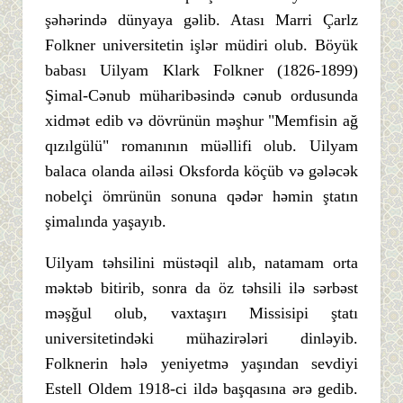
şəhərində dünyaya gəlib. Atası Marri Çarlz
Folkner universitetin işlər müdiri olub. Böyük
babası Uilyam Klark Folkner (1826-1899)
Şimal-Cənub müharibəsində cənub ordusunda
xidmət edib və dövrünün məşhur "Memfisin ağ
qızılgülü" romanının müəllifi olub. Uilyam
balaca olanda ailəsi Oksforda köçüb və gələcək
nobelçi ömrünün sonuna qədər həmin ştatın
şimalında yaşayıb.
Uilyam təhsilini müstəqil alıb, natamam orta
məktəb bitirib, sonra da öz təhsili ilə sərbəst
məşğul olub, vaxtaşırı Missisipi ştatı
universitetindəki mühazirələri dinləyib.
Folknerin hələ yeniyetmə yaşından sevdiyi
Estell Oldem 1918-ci ildə başqasına ərə gedib.