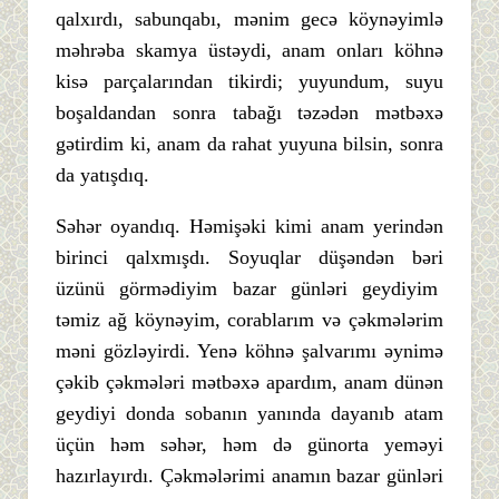
qalxırdı, sabunqabı, mənim gecə köynəyimlə
məhrəba skamya üstəydi, anam onları köhnə
kisə parçalarından tikirdi; yuyundum, suyu
boşaldandan sonra tabağı təzədən mətbəxə
gətirdim ki, anam da rahat yuyuna bilsin, sonra
da yatışdıq.
Səhər oyandıq. Həmişəki kimi anam yerindən
birinci qalxmışdı. Soyuqlar düşəndən bəri
üzünü görmədiyim bazar günləri geydiyim
təmiz ağ köynəyim, corablarım və çəkmələrim
məni gözləyirdi. Yenə köhnə şalvarımı əynimə
çəkib çəkmələri mətbəxə apardım, anam dünən
geydiyi donda sobanın yanında dayanıb atam
üçün həm səhər, həm də günorta yeməyi
hazırlayırdı. Çəkmələrimi anamın bazar günləri