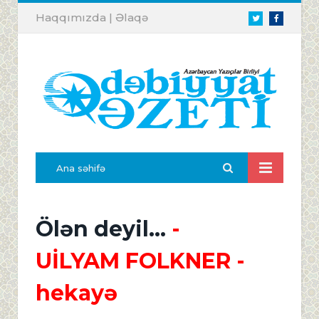
Haqqımızda
|
Əlaqə
Twitter
Facebook
Ana səhifə
Ölən deyil...
-
UİLYAM FOLKNER -
hekayə