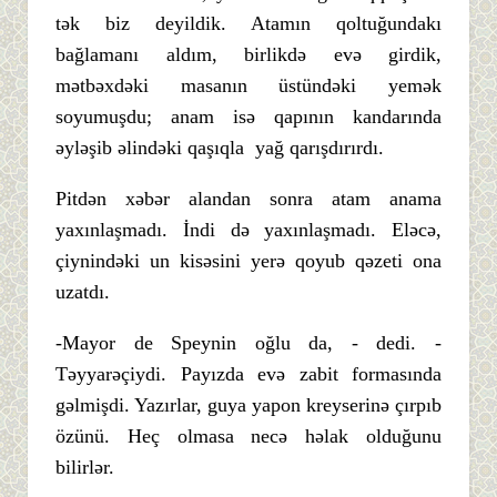
tək biz deyildik. Atamın qoltuğundakı
bağlamanı aldım, birlikdə evə girdik,
mətbəxdəki masanın üstündəki yemək
soyumuşdu; anam isə qapının kandarında
əyləşib əlindəki qaşıqla yağ qarışdırırdı.
Pitdən xəbər alandan sonra atam anama
yaxınlaşmadı. İndi də yaxınlaşmadı. Eləcə,
çiynindəki un kisəsini yerə qoyub qəzeti ona
uzatdı.
-Mayor de Speynin oğlu da, - dedi. -
Təyyarəçiydi. Payızda evə zabit formasında
gəlmişdi. Yazırlar, guya yapon kreyserinə çırpıb
özünü. Heç olmasa necə həlak olduğunu
bilirlər.