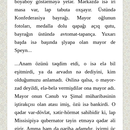
boyaboy göstərməyə yetər. Mərkəzdə isə iri
masa var, lap tabuta oxşayır. Üstündə
Konfederasiya bayrağı. Mayor oğlunun
fotoları, medalla dolu qapağı açıq qutu,
bayrağın üstündə avtomat-tapança. Yuxarı
başda isə başında şlyapa olan mayor de
Speyn...
...Anam özünü təqdim etdi, o isə elə bil
eşitmirdi, ya da arvadın nə dediyini, kim
olduğumuzu anlamadı. Əslinə qalsa, o mayor-
zad deyildi, elə-belə vermişdilər ona mayor adı.
Mayor onun Cənub və Şimal müharibəsinin
iştirakçısı olan atası imiş, özü isə bankirdi. O
qədər var-dövlət, xətir-hörmət sahibidir ki, lap
Missisipiyə qubernator təyin etməyə qədər əli
girir. Amma həm də qəribə adamdır, iyirmi üç