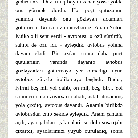
gedirdi ora. Düz, üfüq boyu uzanan şosse yolda
onu görmək olurdu. Hər poçt qutusunun
yanında dayanıb onu gözləyən adamları
götürürdü. Bu da bizim növbəmiz. Anam Solon
Kuikə əlli sent verdi - avtobusu o özü sürürdü,
sahibi də özü idi, - əyləşdik, avtobus yoluna
davam elədi. Bir azdan sonra daha poçt
qutularının yanında dayanıb avtobus
gözləyənləri götürməyə yer olmadığı üçün
avtobus sürətlə irəliləməyə başladı. Budur,
iyirmi beş mil yol qalıb, on mil, beş, bir... Yol
sonuncu dəfə üzüyuxarı qalxdı, asfalt döşənmiş
yola çıxdıq, avtobus dayandı. Anamla birlikdə
avtobusdan enib səkidə əyləşdik. Anam çantanı
açdı, ayaqqabıları, çəkmələri, su dolu şüşə qabı
çıxartdı, ayaqlarımızı yuyub quruladıq, sonra