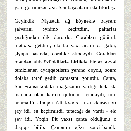
yanı görmürsən axı. Sən başqalarını da fikirləş.
Geyindik. Nişastalı ağ köynəklə bayram
şalvarını əynimə keçirtdim, paltarlar
şaxlığından dik dururdu. Corabları götürüb
mətbəxə getdim, elə bu vaxt anam da gəldi,
şlyapa başında, corablar əlindəydi. Corabları
məndən alıb özünkülərlə birlikdə bir az əvvəl
təmizlənən ayaqqabıların yanına qoydu, sonra
dolaba tərəf gedib çantasını götürdü. Çanta,
San-Fransiskodakı mağazanın yarlığı hələ də
üstündə olan karton qutunun içindəydi, onu
anama Pit almışdı. Altı kvadrat, üstü dairəvi bir
şey idi, su keçirmirdi, tutacağı da vardı - əla
şey idi. Yəqin Pit yaxşı çanta olduğunu o
dəqiqə bilib. Çantanın ağzı zəncirbəndlə