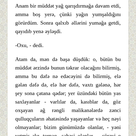
Anam bir müddət yağ qarışdırmağa davam etdi,
amma boş yerə, çünki yağın yumşaldığını
görürdüm. Sonra qalxıb əllərini yumağa getdi,
qayıdıb yenə əyləşdi.
-Oxu, - dedi.
Atam da, mən də başa düşdük: o, bütün bu
müddət ərzində bunun təkrar olacağını bilirmiş,
amma bu dəfə nə edəcəyini də bilirmiş, elə
gələn dəfə də, elə hər dəfə, vaxtı gələnə, hər
şey sona çatana qədər; yer üzündəki bütün yas
saxlayanlar - varlılar da, kasıblar da, göz
oxşayan ağ rəngli malikanələrdə zənci
qulluqçuların əhatəsində yaşayanlar və heç nəyi
olmayanlar; bizim günümüzdə olanlar, - yəni
yetmiş akr. torpaq sahəsi olanlar - çörəyi o