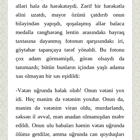
əlləri hələ də hərəkətəydi. Zərif bir hərəkətlə
əlini uzatdı, mayor özünü çatdırıb onun
biləyindən yapışdı, qoşalaşmış əllər balaca
medalla rəngbərəng lentin arasındakı bayraq
taxtasına dayanmış fotonun qarşısındakı iri,
göytəhər tapançaya tərəf yönəldi. Bu fotonu
çox adam görməmişdi, görən olsaydı da
tanımazdı; bütün bunların içindən yaşlı adama
xas olmayan bir səs eşidildi:
-Vətən uğrunda həlak olub! Onun vətəni yox
idi. Heç mənim də vətənim yoxdur. Onun da,
mənim də vətənim viran oldu, murdarlandı,
səksən il əvvəl, mən anadan olmamışdan məhv
edildi. Onun ulu babaları həmin vətən uğrunda
ölümə getdilər, amma uğrunda can qoyduqları