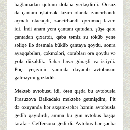
bağlamadan qutunu dolaba yerləşdirdi. Onsuz
da çantanı işlətmək lazım olanda zəncirbəndi
açmalı olacaqdı, zəncirbəndi qorumaq lazım
idi. İndi anam yenı çantanı qutudan, şüşə qabı
çantadan çıxartdı, qaba təmiz su töküb yenə
səliqə ilə dəsmala büküb çantaya qoydu, sonra
ayaqqabıları, çəkmələri, corabları ora qoydu və
yola düzəldik. Səhər hava günəşli və istiydi.
Poçt yeşiyinin yanında dayanıb avtobusun
gəlməyini gözlədik.
Məktəb avtobusu idi, ötən qışda bu avtobusla
Frasuzova Balkadakı məktəbə getmişdim, Pit
də oxuyanda hər axşam-səhər həmin avtobusla
gedib qayıdırdı, amma bu gün avtobus başqa
tərəfə - Ceffersona gedirdi. Avtobus hər şənbə