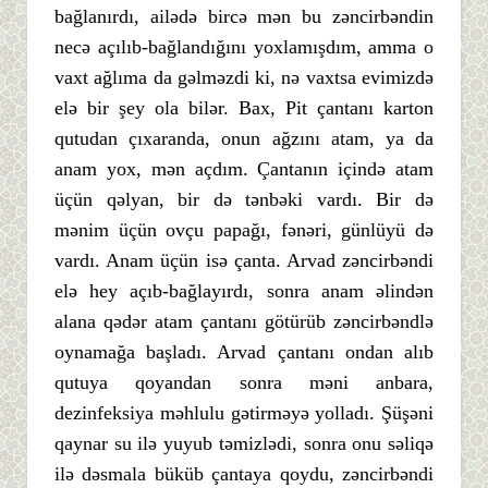
bağlanırdı, ailədə bircə mən bu zəncirbəndin
necə açılıb-bağlandığını yoxlamışdım, amma o
vaxt ağlıma da gəlməzdi ki, nə vaxtsa evimizdə
elə bir şey ola bilər. Bax, Pit çantanı karton
qutudan çıxaranda, onun ağzını atam, ya da
anam yox, mən açdım. Çantanın içində atam
üçün qəlyan, bir də tənbəki vardı. Bir də
mənim üçün ovçu papağı, fənəri, günlüyü də
vardı. Anam üçün isə çanta. Arvad zəncirbəndi
elə hey açıb-bağlayırdı, sonra anam əlindən
alana qədər atam çantanı götürüb zəncirbəndlə
oynamağa başladı. Arvad çantanı ondan alıb
qutuya qoyandan sonra məni anbara,
dezinfeksiya məhlulu gətirməyə yolladı. Şüşəni
qaynar su ilə yuyub təmizlədi, sonra onu səliqə
ilə dəsmala büküb çantaya qoydu, zəncirbəndi