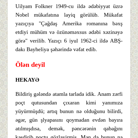
Uilyam Folkner 1949-cu ildə ədəbiyyat üzrə
Nobel mükafatına layiq görülüb. Mükafat
yazıçıya "Çağdaş Amerika romanına bəxş
etdiyi mühüm və özünəməxsus ədəbi xəzinəyə
görə" verilib. Yazıçı 6 iyul 1962-ci ildə ABŞ-
dakı Bayheliya şəhərində vəfat edib.
Ölən deyil
HEKAYƏ
Bildiriş gələndə atamla tarlada idik. Anam zərfi
poçt qutusundan çıxaran kimi yanımıza
yüyürmüşdü; artıq bunun nə olduğunu bilirdi,
əgər, gün şlyapasını qoymadan evdən bayıra
atılmışdısa, demək, pəncərənin qabağını
kəsdirib poçtu gözləyirmiş. Mən də bunun nə