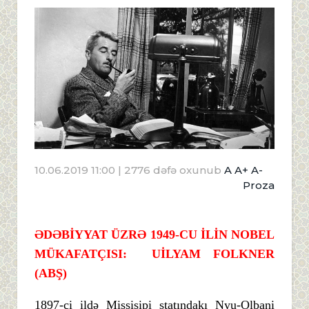
10.06.2019 11:00
| 2776 dəfə oxunub
A
A+
A-
Proza
ƏDƏBİYYAT ÜZRƏ 1949-CU İLİN NOBEL
MÜKAFATÇISI: UİLYAM FOLKNER
(ABŞ)
1897-ci ildə Missisipi ştatındakı Nyu-Olbani