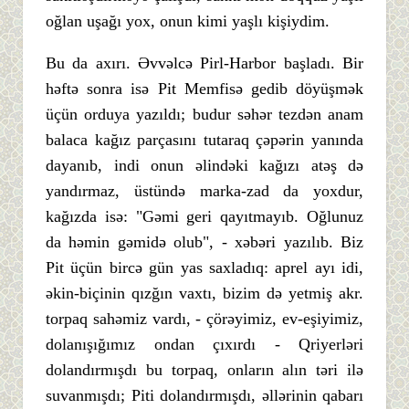
oğlan uşağı yox, onun kimi yaşlı kişiydim.
Bu da axırı. Əvvəlcə Pirl-Harbor başladı. Bir
həftə sonra isə Pit Memfisə gedib döyüşmək
üçün orduya yazıldı; budur səhər tezdən anam
balaca kağız parçasını tutaraq çəpərin yanında
dayanıb, indi onun əlindəki kağızı atəş də
yandırmaz, üstündə marka-zad da yoxdur,
kağızda isə: "Gəmi geri qayıtmayıb. Oğlunuz
da həmin gəmidə olub", - xəbəri yazılıb. Biz
Pit üçün bircə gün yas saxladıq: aprel ayı idi,
əkin-biçinin qızğın vaxtı, bizim də yetmiş akr.
torpaq sahəmiz vardı, - çörəyimiz, ev-eşiyimiz,
dolanışığımız ondan çıxırdı - Qriyerləri
dolandırmışdı bu torpaq, onların alın təri ilə
suvanmışdı; Piti dolandırmışdı, əllərinin qabarı