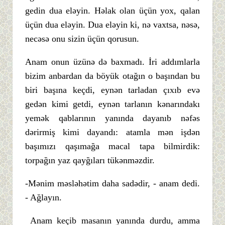
gedin dua eləyin. Həlak olan üçün yox, qalan
üçün dua eləyin. Dua eləyin ki, nə vaxtsa, nəsə,
necəsə onu sizin üçün qorusun.
Anam onun üzünə də baxmadı. İri addımlarla
bizim anbardan da böyük otağın o başından bu
biri başına keçdi, eynən tarladan çıxıb evə
gedən kimi getdi, eynən tarlanın kənarındakı
yemək qablarının yanında dayanıb nəfəs
dərirmiş kimi dayandı: atamla mən işdən
başımızı qaşımağa macal tapa bilmirdik:
torpağın yaz qayğıları tükənməzdir.
-Mənim məsləhətim daha sadədir, - anam dedi.
- Ağlayın.
Anam keçib masanın yanında durdu, amma