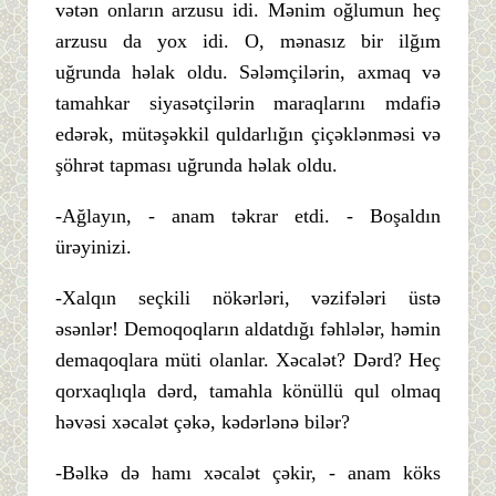
vətən onların arzusu idi. Mənim oğlumun heç
arzusu da yox idi. O, mənasız bir ilğım
uğrunda həlak oldu. Sələmçilərin, axmaq və
tamahkar siyasətçilərin maraqlarını mdafiə
edərək, mütəşəkkil quldarlığın çiçəklənməsi və
şöhrət tapması uğrunda həlak oldu.
-Ağlayın, - anam təkrar etdi. - Boşaldın
ürəyinizi.
-Xalqın seçkili nökərləri, vəzifələri üstə
əsənlər! Demoqoqların aldatdığı fəhlələr, həmin
demaqoqlara müti olanlar. Xəcalət? Dərd? Heç
qorxaqlıqla dərd, tamahla könüllü qul olmaq
həvəsi xəcalət çəkə, kədərlənə bilər?
-Bəlkə də hamı xəcalət çəkir, - anam köks