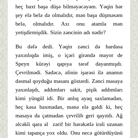
heç baxt başa düşə bilməyəcəyəm. Yəqin hər
şey elə belə də olmalıdır, mən başa düşməsəm
belə, olmalıdır. Axı onu atamla mən
yetişdirmişdik. Sizin zəncinin adı nədir?
Bu dəfə dedi. Yəqin zənci də hardasa
yaxınlıqda imiş, o içəri girəndə mayor de
Speyn kürəyi qapıya tərəf dayanmışdı.
Çevrilmədi. Sadəcə, əlinin işarəsi ilə anamın
dəsmal qoyduğu masanı göstərdi. Zənci masaya
yaxınlaşdı, addımları sakit, pişik addımları
kimi yüngül idi. Bir anlıq ayaq saxlamadan,
heç kəsə baxmadan, mənə elə gəldi ki, heç
masaya da çatmadan çevrilib geri qayıtdı. Ağ
əlcəkli qara əl zərif bir hərəkətlə irəli uzanan
kimi tapança yox oldu. Onu necə götürdüyünü