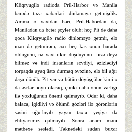
Kliqryugilə radioda Pril-Harbor və Manila
barədə təzə xəbərləri dinləməyə getmişdik.
Amma o vaxtdan bəri, Pril-Habordan da,
Maniladan da betər şeylər olub; heç Pit də daha
qoca Kliqryugilə radio dinləməyə getmir, elə
mən də getmirəm; axı heç kəs onun harada
olduğunu, nə vaxt itkin düşdüyünü bizə deyə
bilməz və indi insanların sevdiyi, əzizlədiyi
torpaqda ayaq üstə durmaq əvəzinə, elə bil ağır
daşa dönüb. Pit var və bütün döyüşçülər kimi o
da əsrlər boyu olacaq, çünki daha onun varlığı
ilə yoxluğunun önəmi qalmayıb. Odur ki, daha
balaca, igidliyi və ölümü gözləri ilə görənlərin
səsini oğurlayıb yayan taxta yeşiyə də
ehtiyacımız qalmayıb. Sonra anam məni
mətbəxə səslədi. Təknədəki sudan buxar