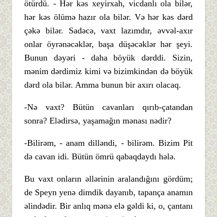
ötürdü. - Hər kəs xeyirxah, vicdanlı ola bilər,
hər kəs ölümə hazır ola bilər. Və hər kəs dərd
çəkə bilər. Sadəcə, vaxt lazımdır, əvvəl-axır
onlar öyrənəcəklər, başa düşəcəklər hər şeyi.
Bunun dəyəri - daha böyük dərddi. Sizin,
mənim dərdimiz kimi və bizimkindən də böyük
dərd ola bilər. Amma bunun bir axırı olacaq.
-Nə vaxt? Bütün cavanları qırıb-çatandan
sonra? Elədirsə, yaşamağın mənası nədir?
-Bilirəm, - anam dilləndi, - bilirəm. Bizim Pit
də cavan idi. Bütün ömrü qabaqdaydı hələ.
Bu vaxt onların əllərinin aralandığını gördüm;
de Speyn yenə dimdik dayanıb, tapança anamın
əlindədir. Bir anlıq mənə elə gəldi ki, o, çantanı