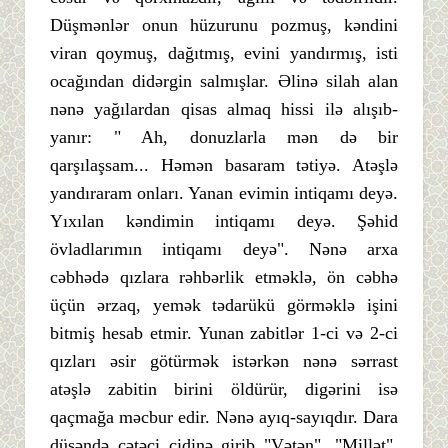
Düşmənlər onun hüzurunu pozmuş, kəndini
viran qoymuş, dağıtmış, evini yandırmış, isti
ocağından didərgin salmışlar. Əlinə silah alan
nənə yağılardan qisas almaq hissi ilə alışıb-
yanır: " Ah, donuzlarla mən də bir
qarşılaşsam... Həmən basaram tətiyə. Atəşlə
yandıraram onları. Yanan evimin intiqamı deyə.
Yıxılan kəndimin intiqamı deyə. Şəhid
övladlarımın intiqamı deyə". Nənə arxa
cəbhədə qızlara rəhbərlik etməklə, ön cəbhə
üçün ərzaq, yemək tədarükü görməklə işini
bitmiş hesab etmir. Yunan zabitlər 1-ci və 2-ci
qızları əsir götürmək istərkən nənə sərrast
atəşlə zabitin birini öldürür, digərini isə
qaçmağa məcbur edir. Nənə ayıq-sayıqdır. Dara
düşəndə çətəci cidinə girib "Vətən", "Millət",