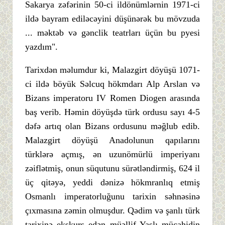
Sakarya zəfərinin 50-ci ildönümlərnin 1971-ci
ildə bayram ediləcəyini düşünərək bu mövzuda
... məktəb və gənclik teatrları üçün bu pyesi
yazdım".
Tarixdən məlumdur ki, Malazgirt döyüşü 1071-
ci ildə böyük Səlcuq hökmdarı Alp Arslan və
Bizans imperatoru IV Romen Diogen arasında
baş verib. Həmin döyüşdə türk ordusu sayı 4-5
dəfə artıq olan Bizans ordusunu məğlub edib.
Malazgirt döyüşü Anadolunun qapılarını
türklərə açmış, ən uzunömürlü imperiyanı
zəiflətmiş, onun süqutunu sürətləndirmiş, 624 il
üç qitəyə, yeddi dənizə hökmranlıq etmiş
Osmanlı imperatorluğunu tarixin səhnəsinə
çıxmasına zəmin olmuşdur. Qədim və şanlı türk
tarixinə ekskurs edən müəllif Yaşlı mücahidin