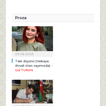
Proza
09.08.2026
Tale düyünü (Hekayə;
Əvvəli ötən sayımızda)
-
Gül TURAN