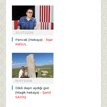
20.07.2026
Pencək (Hekayə)
- İlqar
RƏSUL
19.07.2026
Dikili daşın aşdığı gün
(Magik hekayə)
- Şəmil
SADİQ