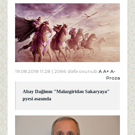
19.08.2018 11:28
| 2066 dəfə oxunub
A
A+
A-
Proza
Abay Dağlının "Malazgirtdən Sakaryaya"
pyesi əsasında