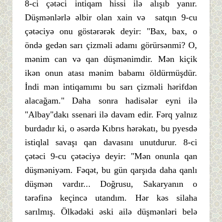
8-ci çətəci intiqam hissi ilə alışıb yanır.
Düşmənlərlə əlbir olan xain və satqın 9-cu
çətəciyə onu göstərərək deyir: "Bax, bax, o
öndə gedən sarı çizməli adamı görürsənmi? O,
mənim can və qan düşmənimdir. Mən kiçik
ikən onun atası mənim babamı öldürmüşdür.
İndi mən intiqamımı bu sarı çizməli hərifdən
alacağam." Daha sonra hadisələr eyni ilə
"Albay"dakı ssenari ilə davam edir. Fərq yalnız
burdadır ki, o əsərdə Kıbrıs hərəkatı, bu pyesdə
istiqlal savaşı qan davasını unutdurur. 8-ci
çətəci 9-cu çətəciyə deyir: "Mən onunla qan
düşməniyəm. Fəqət, bu gün qarşıda daha qanlı
düşmən vardır... Doğrusu, Sakaryanın o
tərəfinə keçincə utandım. Hər kəs silaha
sarılmış. Ölkədəki əski ailə düşmənləri belə