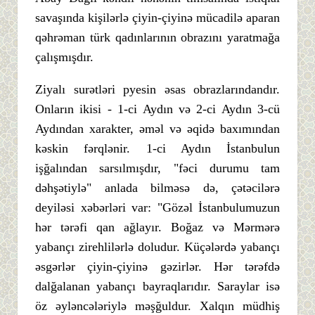
savaşında kişilərlə çiyin-çiyinə mücadilə aparan
qəhrəman türk qadınlarının obrazını yaratmağa
çalışmışdır.
Ziyalı surətləri pyesin əsas obrazlarındandır.
Onların ikisi - 1-ci Aydın və 2-ci Aydın 3-cü
Aydından xarakter, əməl və əqidə baxımından
kəskin fərqlənir. 1-ci Aydın İstanbulun
işğalından sarsılmışdır, "fəci durumu tam
dəhşətiylə" anlada bilməsə də, çətəcilərə
deyiləsi xəbərləri var: "Gözəl İstanbulumuzun
hər tərəfi qan ağlayır. Boğaz və Mərmərə
yabançı zirehlilərlə doludur. Küçələrdə yabançı
əsgərlər çiyin-çiyinə gəzirlər. Hər tərəfdə
dalğalanan yabançı bayraqlarıdır. Saraylar isə
öz əyləncələriylə məşğuldur. Xalqın müdhiş