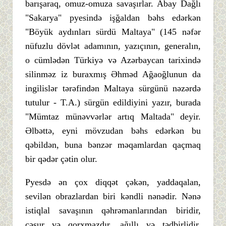
barışaraq, omuz-omuza savaşırlar. Abay Dağlı
"Sakarya" pyesində işğaldan bəhs edərkən
"Böyük aydınları sürdü Maltaya" (145 nəfər
nüfuzlu dövlət adamının, yazıçının, generalın,
o cümlədən Türkiyə və Azərbaycan tarixində
silinməz iz buraxmış Əhməd Ağaoğlunun da
ingilislər tərəfindən Maltaya sürgünü nəzərdə
tutulur - T.A.) sürgün edildiyini yazır, burada
"Mümtaz münəvvərlər artıq Maltada" deyir.
Əlbəttə, eyni mövzudan bəhs edərkən bu
qəbildən, buna bənzər məqamlardan qaçmaq
bir qədər çətin olur.
Pyesdə ən çox diqqət çəkən, yaddaqalan,
sevilən obrazlardan biri kəndli nənədir. Nənə
istiqlal savaşının qəhrəmanlarından biridir,
cəsur və qorxmazdır, ağıllı və tədbirlidir.