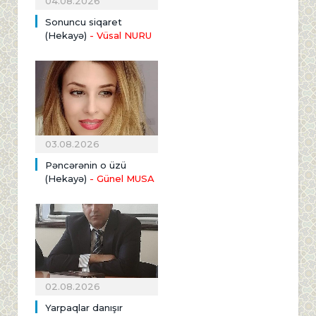
04.08.2026
Sonuncu siqaret
(Hekayə)
- Vüsal NURU
03.08.2026
Pəncərənin o üzü
(Hekayə)
- Günel MUSA
02.08.2026
Yarpaqlar danışır