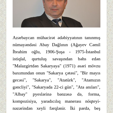
Azərbaycan mühacirət ədəbiyyatının tanınmış
nümayəndəsi Abay Dağlının (Ağayev Cəmil
İbrahim oğlu, 1906-Şuşa - 1975-İstanbul
istiqlal, qurtuluş savaşından bəhs edən
"Malazgirtdən Sakaryaya" (1971) əsəri mövzu
baxımından onun "Sakarya çətəsi", "Bir mayıs
gecəsi", "Sakarya", "Atatürk", "Atamızın
gəncliyi", "Sakaryada 22-ci gün", "Ata anıları",
"Albay" pyeslərinə bənzəsə də, forma,
kompozisiya, yaradıcılıq manerası nöqteyi-
nəzərindən xeyli fərqlənir. İki pərdə, beş