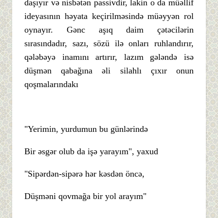
daşıyır və nisbətən passivdir, lakin o da müəllif
ideyasının həyata keçirilməsində müəyyən rol
oynayır. Gənc aşıq daim çətəcilərin
sırasındadır, sazı, sözü ilə onları ruhlandırır,
qələbəyə inamını artırır, lazım gələndə isə
düşmən qabağına əli silahlı çıxır onun
qoşmalarındakı
"Yerimin, yurdumun bu günlərində
Bir əsgər olub da işə yarayım", yaxud
"Sipərdən-sipərə hər kəsdən öncə,
Düşməni qovmağa bir yol arayım"