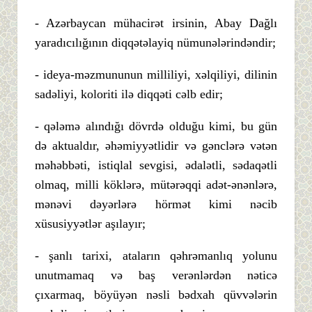
- Azərbaycan mühacirət irsinin, Abay Dağlı
yaradıcılığının diqqətəlayiq nümunələrindəndir;
- ideya-məzmununun milliliyi, xəlqiliyi, dilinin
sadəliyi, koloriti ilə diqqəti cəlb edir;
- qələmə alındığı dövrdə olduğu kimi, bu gün
də aktualdır, əhəmiyyətlidir və gənclərə vətən
məhəbbəti, istiqlal sevgisi, ədalətli, sədaqətli
olmaq, milli köklərə, mütərəqqi adət-ənənlərə,
mənəvi dəyərlərə hörmət kimi nəcib
xüsusiyyətlər aşılayır;
- şanlı tarixi, ataların qəhrəmanlıq yolunu
unutmamaq və baş verənlərdən nəticə
çıxarmaq, böyüyən nəsli bədxah qüvvələrin