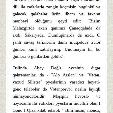
dili ilə zəfərlərlə zəngin keçmişin bugünkü və
gələcək qələbələr üçün ilham və fəxarət
mənbəyi olduğunu qeyd edir: "Bizim
Malazgirtdə axan qanımız Çanaqqalada da
axdı, Sakaryada, Dumlupinarda da axdı. O
şanlı savaş tarixlərini daim müqəddəs zəfər
günləri kimi xatırlayırıq. Unutmayın ki, bu
günlərə o günlərdən gəldik".
Əslində Abay Dağlı pyesinin digər
qəhrəmanları da - "Alp Arslan" və "Vətən,
yaxud Silistrə" pyeslərinin yaradıcı heyəti-
gənc tələbələr də Vətənpərvər nəslin layiqli
nümayəndələridir. Məşqini həvəslə və
həyəcanla ifa etdikləri pyeslərin müəllifi olan I
Gənc I Qıza xitab edərək " Bilirmisən, məncə,