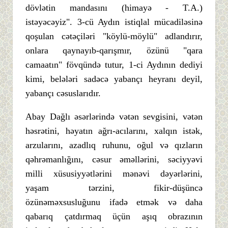
dövlətin mandasını (himayə - T.A.)
istəyəcəyiz". 3-cü Aydın istiqlal mücadiləsinə
qoşulan cətəçiləri "köylü-möylü" adlandırır,
onlara qaynayıb-qarışmır, özünü "qara
camaatın" fövqündə tutur, 1-ci Aydının dediyi
kimi, belələri sadəcə yabançı heyranı deyil,
yabançı cəsuslarıdır.
Abay Dağlı əsərlərində vətən sevgisini, vətən
həsrətini, həyatın ağrı-acılarını, xalqın istək,
arzularını, azadlıq ruhunu, oğul və qızların
qəhrəmanlığını, cəsur əməllərini, səciyyəvi
milli xüsusiyyətlərini mənəvi dəyərlərini,
yaşam tərzini, fikir-düşüncə
özünəməxsusluğunu ifadə etmək və daha
qabarıq çatdırmaq üçün aşıq obrazının