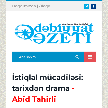
Haqqımızda
|
Əlaqə
Twitter
Facebook
Ana səhifə
İstiqlal mücadiləsi:
tarixdən drama
-
Abid Tahirli