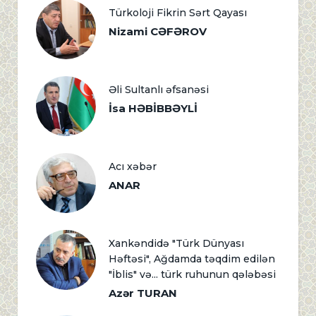
Türkoloji Fikrin Sərt Qayası
Nizami CƏFƏROV
Əli Sultanlı əfsanəsi
İsa HƏBİBBƏYLİ
Acı xəbər
ANAR
Xankəndidə "Türk Dünyası
Həftəsi", Ağdamda təqdim edilən
"İblis" və... türk ruhunun qələbəsi
Azər TURAN