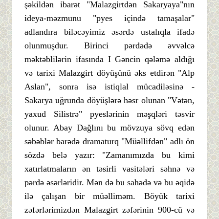
şəkildən ibarət "Malazgirtdən Sakaryaya"nın
ideya-məzmunu "pyes içində tamaşalar"
adlandıra biləcəyimiz əsərdə ustalıqla ifadə
olunmuşdur. Birinci pərdədə əvvəlcə
məktəblilərin ifasında I Gəncin qələmə aldığı
və tarixi Malazgirt döyüşünü əks etdirən "Alp
Aslan", sonra isə istiqlal mücadiləsinə -
Sakarya uğrunda döyüşlərə həsr olunan "Vətən,
yaxud Silistrə" pyeslərinin məşqləri təsvir
olunur. Abay Dağlını bu mövzuya sövq edən
səbəblər barədə dramaturq "Müəllifdən" adlı ön
sözdə belə yazır: "Zamanımızda bu kimi
xatırlatmaların ən təsirli vasitələri səhnə və
pərdə əsərləridir. Mən də bu sahədə və bu əqidə
ilə çalışan bir müəlliməm. Böyük tarixi
zəfərlərimizdən Malazgirt zəfərinin 900-cü və