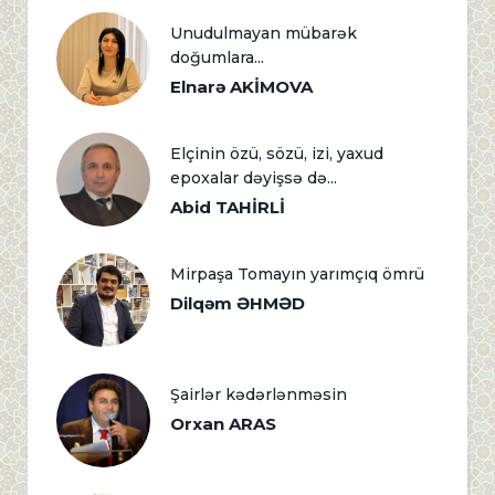
Unudulmayan mübarək
doğumlara...
Elnarə AKİMOVA
Elçinin özü, sözü, izi, yaxud
epoxalar dəyişsə də...
Abid TAHİRLİ
Mirpaşa Tomayın yarımçıq ömrü
Dilqəm ƏHMƏD
Şairlər kədərlənməsin
Orxan ARAS