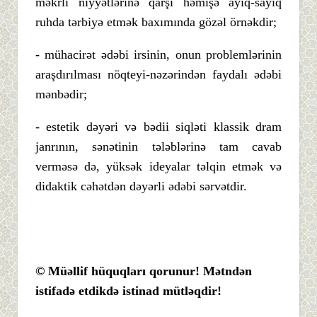
məkrli niyyətlərinə qarşı həmişə ayıq-sayıq
ruhda tərbiyə etmək baxımında gözəl örnəkdir;
- mühacirət ədəbi irsinin, onun problemlərinin
araşdırılması nöqteyi-nəzərindən faydalı ədəbi
mənbədir;
- estetik dəyəri və bədii siqləti klassik dram
janrının, sənətinin tələblərinə tam cavab
verməsə də, yüksək ideyalar təlqin etmək və
didaktik cəhətdən dəyərli ədəbi sərvətdir.
© Müəllif hüquqları qorunur! Mətndən
istifadə etdikdə istinad mütləqdir!