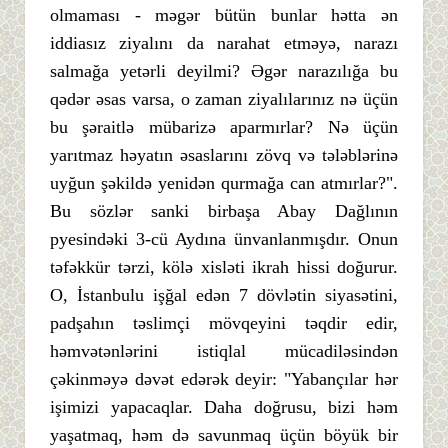
olmaması - məgər bütün bunlar hətta ən
iddiasız ziyalını da narahat etməyə, narazı
salmağa yetərli deyilmi? Əgər narazılığa bu
qədər əsas varsa, o zaman ziyalılarınız nə üçün
bu şəraitlə mübarizə aparmırlar? Nə üçün
yarıtmaz həyatın əsaslarını zövq və tələblərinə
uyğun şəkildə yenidən qurmağa can atmırlar?".
Bu sözlər sanki birbaşa Abay Dağlının
pyesindəki 3-cü Aydına ünvanlanmışdır. Onun
təfəkkür tərzi, kölə xisləti ikrah hissi doğurur.
O, İstanbulu işğal edən 7 dövlətin siyasətini,
padşahın təslimçi mövqeyini təqdir edir,
həmvətənlərini istiqlal mücadiləsindən
çəkinməyə dəvət edərək deyir: "Yabançılar hər
işimizi yapacaqlar. Daha doğrusu, bizi həm
yaşatmaq, həm də savunmaq üçün böyük bir