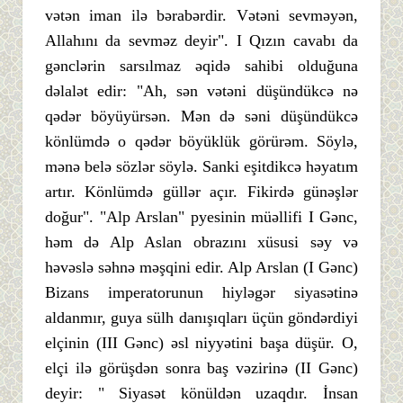
vətən iman ilə bərabərdir. Vətəni sevməyən,
Allahını da sevməz deyir". I Qızın cavabı da
gənclərin sarsılmaz əqidə sahibi olduğuna
dəlalət edir: "Ah, sən vətəni düşündükcə nə
qədər böyüyürsən. Mən də səni düşündükcə
könlümdə o qədər böyüklük görürəm. Söylə,
mənə belə sözlər söylə. Sanki eşitdikcə həyatım
artır. Könlümdə güllər açır. Fikirdə günəşlər
doğur". "Alp Arslan" pyesinin müəllifi I Gənc,
həm də Alp Aslan obrazını xüsusi səy və
həvəslə səhnə məşqini edir. Alp Arslan (I Gənc)
Bizans imperatorunun hiyləgər siyasətinə
aldanmır, guya sülh danışıqları üçün göndərdiyi
elçinin (III Gənc) əsl niyyətini başa düşür. O,
elçi ilə görüşdən sonra baş vəzirinə (II Gənc)
deyir: " Siyasət könüldən uzaqdır. İnsan