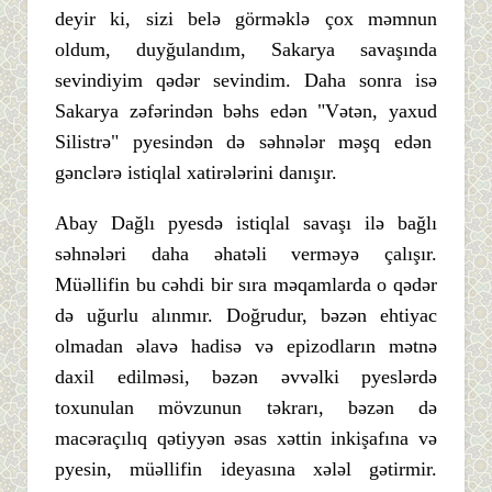
deyir ki, sizi belə görməklə çox məmnun
oldum, duyğulandım, Sakarya savaşında
sevindiyim qədər sevindim. Daha sonra isə
Sakarya zəfərindən bəhs edən "Vətən, yaxud
Silistrə" pyesindən də səhnələr məşq edən
gənclərə istiqlal xatirələrini danışır.
Abay Dağlı pyesdə istiqlal savaşı ilə bağlı
səhnələri daha əhatəli verməyə çalışır.
Müəllifin bu cəhdi bir sıra məqamlarda o qədər
də uğurlu alınmır. Doğrudur, bəzən ehtiyac
olmadan əlavə hadisə və epizodların mətnə
daxil edilməsi, bəzən əvvəlki pyeslərdə
toxunulan mövzunun təkrarı, bəzən də
macəraçılıq qətiyyən əsas xəttin inkişafına və
pyesin, müəllifin ideyasına xələl gətirmir.