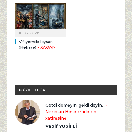
18.07.2026
Vifliyemdə leysan
(Hekayə)
- XAQAN
MÜƏLLİFLƏR
Getdi deməyin, gəldi deyin...
-
Nəriman Həsənzadənin
xatirəsinə
Vaqif YUSİFLİ