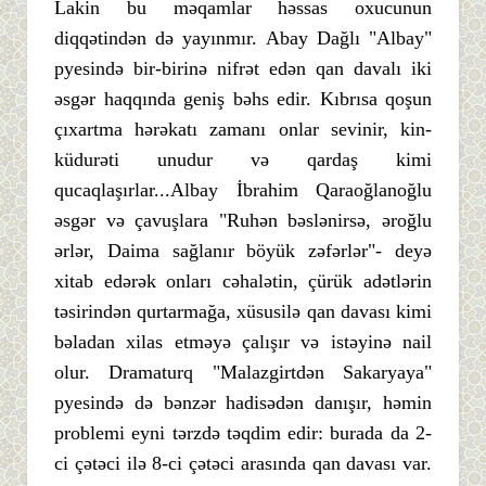
Lakin bu məqamlar həssas oxucunun
diqqətindən də yayınmır. Abay Dağlı "Albay"
pyesində bir-birinə nifrət edən qan davalı iki
əsgər haqqında geniş bəhs edir. Kıbrısa qoşun
çıxartma hərəkatı zamanı onlar sevinir, kin-
küdurəti unudur və qardaş kimi
qucaqlaşırlar...Albay İbrahim Qaraoğlanoğlu
əsgər və çavuşlara "Ruhən bəslənirsə, əroğlu
ərlər, Daima sağlanır böyük zəfərlər"- deyə
xitab edərək onları cəhalətin, çürük adətlərin
təsirindən qurtarmağa, xüsusilə qan davası kimi
bəladan xilas etməyə çalışır və istəyinə nail
olur. Dramaturq "Malazgirtdən Sakaryaya"
pyesində də bənzər hadisədən danışır, həmin
problemi eyni tərzdə təqdim edir: burada da 2-
ci çətəci ilə 8-ci çətəci arasında qan davası var.