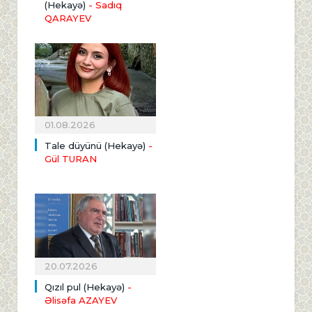
(Hekayə)
- Sadıq
QARAYEV
01.08.2026
Tale düyünü (Hekayə)
-
Gül TURAN
20.07.2026
Qızıl pul (Hekayə)
-
Əlisəfa AZAYEV