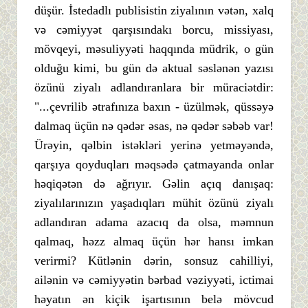
düşür. İstedadlı publisistin ziyalının vətən, xalq
və cəmiyyət qarşısındakı borcu, missiyası,
mövqeyi, məsuliyyəti haqqında müdrik, o gün
olduğu kimi, bu gün də aktual səslənən yazısı
özünü ziyalı adlandıranlara bir müraciətdir:
"...çevrilib ətrafınıza baxın - üzülmək, qüssəyə
dalmaq üçün nə qədər əsas, nə qədər səbəb var!
Ürəyin, qəlbin istəkləri yerinə yetməyəndə,
qarşıya qoyduqları məqsədə çatmayanda onlar
həqiqətən də ağrıyır. Gəlin açıq danışaq:
ziyalılarınızın yaşadıqları mühit özünü ziyalı
adlandıran adama azacıq da olsa, məmnun
qalmaq, həzz almaq üçün hər hansı imkan
verirmi? Kütlənin dərin, sonsuz cahilliyi,
ailənin və cəmiyyətin bərbad vəziyyəti, ictimai
həyatın ən kiçik işartısının belə mövcud