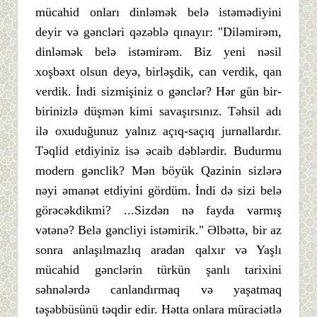
mücahid onları dinləmək belə istəmədiyini
deyir və gəncləri qəzəblə qınayır: "Diləmirəm,
dinləmək belə istəmirəm. Biz yeni nəsil
xoşbəxt olsun deyə, birləşdik, can verdik, qan
verdik. İndi sizmişiniz o gənclər? Hər gün bir-
birinizlə düşmən kimi savaşırsınız. Təhsil adı
ilə oxuduğunuz yalnız açıq-saçıq jurnallardır.
Təqlid etdiyiniz isə əcaib dəblərdir. Budurmu
modern gənclik? Mən böyük Qazinin sizlərə
nəyi əmanət etdiyini gördüm. İndi də sizi belə
görəcəkdikmi? ...Sizdən nə fayda varmış
vətənə? Belə gəncliyi istəmirik." Əlbəttə, bir az
sonra anlaşılmazlıq aradan qalxır və Yaşlı
mücahid gənclərin türkün şanlı tarixini
səhnələrdə canlandırmaq və yaşatmaq
təşəbbüsünü təqdir edir. Hətta onlara müraciətlə