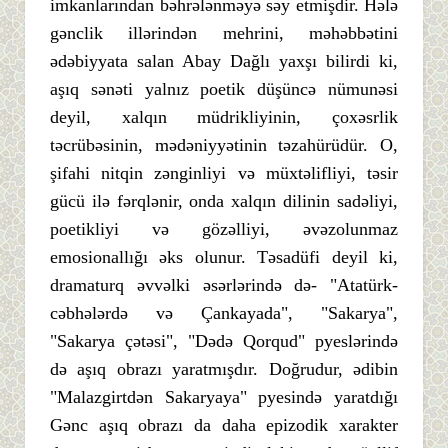
imkanlarından bəhrələnməyə səy etmişdir. Hələ
gənclik illərindən mehrini, məhəbbətini
ədəbiyyata salan Abay Dağlı yaxşı bilirdi ki,
aşıq sənəti yalnız poetik düşüncə nümunəsi
deyil, xalqın müdrikliyinin, çoxəsrlik
təcrübəsinin, mədəniyyətinin təzahürüdür. O,
şifahi nitqin zənginliyi və müxtəlifliyi, təsir
gücü ilə fərqlənir, onda xalqın dilinin sadəliyi,
poetikliyi və gözəlliyi, əvəzolunmaz
emosionallığı əks olunur. Təsadüfi deyil ki,
dramaturq əvvəlki əsərlərində də- "Atatürk-
cəbhələrdə və Çankayada", "Sakarya",
"Sakarya çətəsi", "Dədə Qorqud" pyeslərində
də aşıq obrazı yaratmışdır. Doğrudur, ədibin
"Malazgirtdən Sakaryaya" pyesində yaratdığı
Gənc aşıq obrazı da daha epizodik xarakter