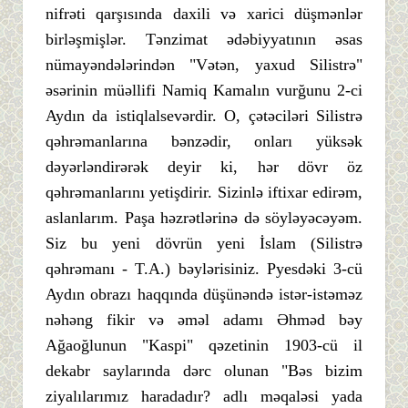
nifrəti qarşısında daxili və xarici düşmənlər
birləşmişlər. Tənzimat ədəbiyyatının əsas
nümayəndələrindən "Vətən, yaxud Silistrə"
əsərinin müəllifi Namiq Kamalın vurğunu 2-ci
Aydın da istiqlalsevərdir. O, çətəciləri Silistrə
qəhrəmanlarına bənzədir, onları yüksək
dəyərləndirərək deyir ki, hər dövr öz
qəhrəmanlarını yetişdirir. Sizinlə iftixar edirəm,
aslanlarım. Paşa həzrətlərinə də söyləyəcəyəm.
Siz bu yeni dövrün yeni İslam (Silistrə
qəhrəmanı - T.A.) bəylərisiniz. Pyesdəki 3-cü
Aydın obrazı haqqında düşünəndə istər-istəməz
nəhəng fikir və əməl adamı Əhməd bəy
Ağaoğlunun "Kaspi" qəzetinin 1903-cü il
dekabr saylarında dərc olunan "Bəs bizim
ziyalılarımız haradadır? adlı məqaləsi yada