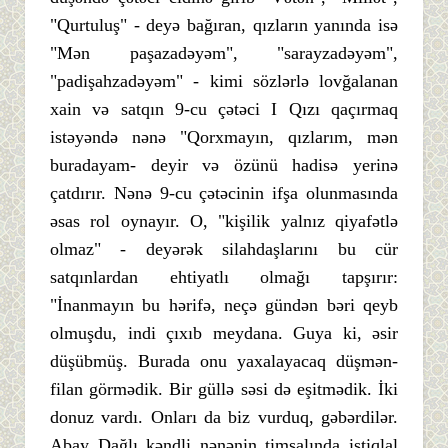
"Qurtuluş" - deyə bağıran, qızların yanında isə
"Mən paşazadəyəm", "sarayzadəyəm",
"padişahzadəyəm" - kimi sözlərlə lovğalanan
xain və satqın 9-cu çətəci I Qızı qaçırmaq
istəyəndə nənə "Qorxmayın, qızlarım, mən
buradayam- deyir və özünü hadisə yerinə
çatdırır. Nənə 9-cu çətəcinin ifşa olunmasında
əsas rol oynayır. O, "kişilik yalnız qiyafətlə
olmaz" - deyərək silahdaşlarını bu cür
satqınlardan ehtiyatlı olmağı tapşırır:
"İnanmayın bu hərifə, neçə gündən bəri qeyb
olmuşdu, indi çıxıb meydana. Guya ki, əsir
düşübmüş. Burada onu yaxalayacaq düşmən-
filan görmədik. Bir güllə səsi də eşitmədik. İki
donuz vardı. Onları da biz vurduq, gəbərdilər.
Abay Dağlı kəndli nənənin timsalında istiqlal