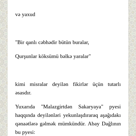
və yaxud
"Bir qanlı cəbhədir bütün buralar,
Qurşunlar köksümü bəlkə yaralar"
kimi misralar deyilən fikirlər üçün tutarlı
əsasdır.
Yuxarıda "Malazgirtdən Sakaryaya" pyesi
haqqında deyilənləri yekunlaşdıraraq aşağıdakı
qənaətlərə gəlmək mümkündür. Abay Dağlının
bu pyesi: