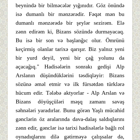
beynində bir bilməcələr yığınıdır. Göz önündə
isə dumanlı bir mənzərədir. Fəqət mən bu
dumanlı mənzərədə bir şeylər sezirəm. Elə
zənn edirəm ki, Bizans sözündə durmayacaq.
Bu isə bir son və başlanğıc olur. Ömrünü
keçirmiş olanlar tarixə qarışır. Biz yalnız yeni
bir yurd deyil, yeni bir çağ yolunu da
açacağıq." Hadisələrin sonrakı gedişi Alp
Arslanın düşündüklərini təsdiqləyir: Bizans
sözünə əməl etmir və ilk fürsətdən türklərə
hücum edir. Tələbə aktyorlar - Alp Arslan və
Bizans döyüşçüləri məşq zamanı savaş
səhnələri yaradırlar. Bunu görən Yaşlı mücahid
gənclərin öz aralarında dava-dalaş saldıqlarını
zənn edir, gənclər isə tarixi hadisələrlə bağlı rol
oynadıqlarını dilə gətirməyə çalışsalar da,