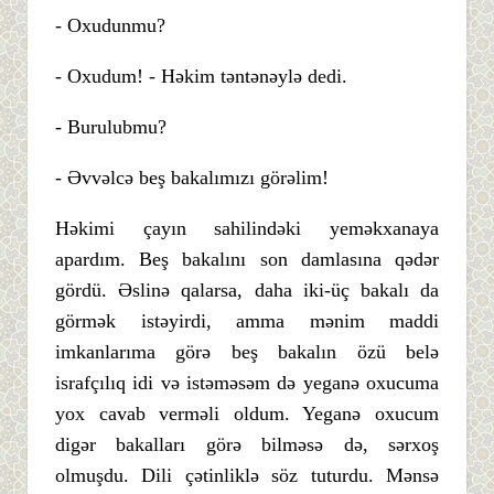
- Oxudunmu?
- Oxudum! - Həkim təntənəylə dedi.
- Burulubmu?
- Əvvəlcə beş bakalımızı görəlim!
Həkimi çayın sahilindəki yeməkxanaya
apardım. Beş bakalını son damlasına qədər
gördü. Əslinə qalarsa, daha iki-üç bakalı da
görmək istəyirdi, amma mənim maddi
imkanlarıma görə beş bakalın özü belə
israfçılıq idi və istəməsəm də yeganə oxucuma
yox cavab verməli oldum. Yeganə oxucum
digər bakalları görə bilməsə də, sərxoş
olmuşdu. Dili çətinliklə söz tuturdu. Mənsə