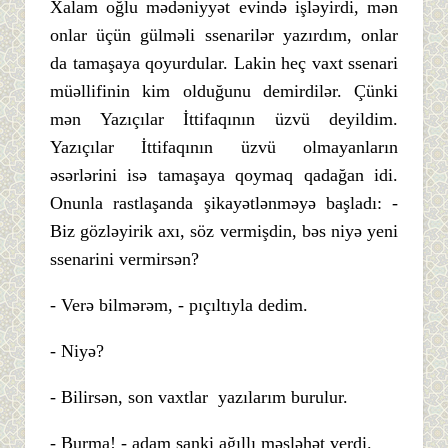
Xalam oğlu mədəniyyət evində işləyirdi, mən
onlar üçün gülməli ssenarilər yazırdım, onlar
da tamaşaya qoyurdular. Lakin heç vaxt ssenari
müəllifinin kim olduğunu demirdilər. Çünki
mən Yazıçılar İttifaqının üzvü deyildim.
Yazıçılar İttifaqının üzvü olmayanların
əsərlərini isə tamaşaya qoymaq qadağan idi.
Onunla rastlaşanda şikayətlənməyə başladı: -
Biz gözləyirik axı, söz vermişdin, bəs niyə yeni
ssenarini vermirsən?
- Verə bilmərəm, - pıçıltıyla dedim.
- Niyə?
- Bilirsən, son vaxtlar yazılarım burulur.
- Burma! - adam sanki ağıllı məsləhət verdi.