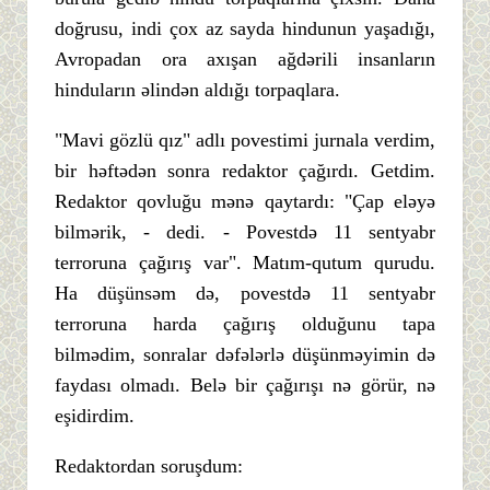
doğrusu, indi çox az sayda hindunun yaşadığı,
Avropadan ora axışan ağdərili insanların
hinduların əlindən aldığı torpaqlara.
"Mavi gözlü qız" adlı povestimi jurnala verdim,
bir həftədən sonra redaktor çağırdı. Getdim.
Redaktor qovluğu mənə qaytardı: "Çap eləyə
bilmərik, - dedi. - Povestdə 11 sentyabr
terroruna çağırış var". Matım-qutum qurudu.
Ha düşünsəm də, povestdə 11 sentyabr
terroruna harda çağırış olduğunu tapa
bilmədim, sonralar dəfələrlə düşünməyimin də
faydası olmadı. Belə bir çağırışı nə görür, nə
eşidirdim.
Redaktordan soruşdum: