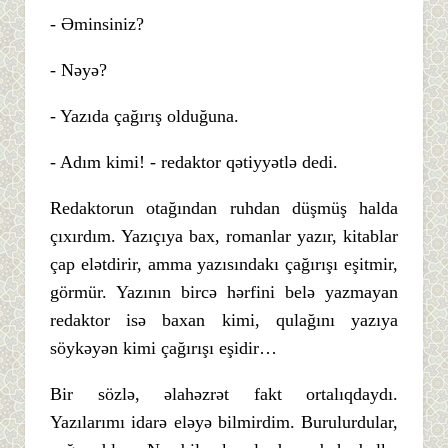
- Əminsiniz?
- Nəyə?
- Yazıda çağırış olduğuna.
- Adım kimi! - redaktor qətiyyətlə dedi.
Redaktorun otağından ruhdan düşmüş halda
çıxırdım. Yazıçıya bax, romanlar yazır, kitablar
çap elətdirir, amma yazısındakı çağırışı eşitmir,
görmür. Yazının bircə hərfini belə yazmayan
redaktor isə baxan kimi, qulağını yazıya
söykəyən kimi çağırışı eşidir…
Bir sözlə, əlahəzrət fakt ortalıqdaydı.
Yazılarımı idarə eləyə bilmirdim. Burulurdular,