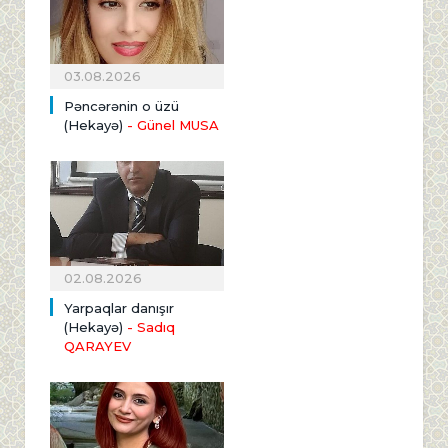
03.08.2026
Pəncərənin o üzü
(Hekayə)
- Günel MUSA
02.08.2026
Yarpaqlar danışır
(Hekayə)
- Sadıq
QARAYEV