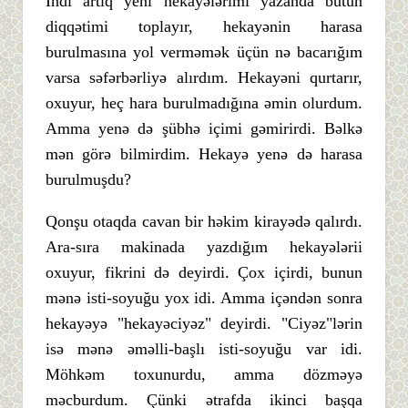
İndi artıq yeni hekayələrimi yazanda bütün
diqqətimi toplayır, hekayənin harasa
burulmasına yol verməmək üçün nə bacarığım
varsa səfərbərliyə alırdım. Hekayəni qurtarır,
oxuyur, heç hara burulmadığına əmin olurdum.
Amma yenə də şübhə içimi gəmirirdi. Bəlkə
mən görə bilmirdim. Hekayə yenə də harasa
burulmuşdu?
Qonşu otaqda cavan bir həkim kirayədə qalırdı.
Ara-sıra makinada yazdığım hekayələrii
oxuyur, fikrini də deyirdi. Çox içirdi, bunun
mənə isti-soyuğu yox idi. Amma içəndən sonra
hekayəyə "hekayəciyəz" deyirdi. "Ciyəz"lərin
isə mənə əməlli-başlı isti-soyuğu var idi.
Möhkəm toxunurdu, amma dözməyə
məcburdum. Çünki ətrafda ikinci başqa