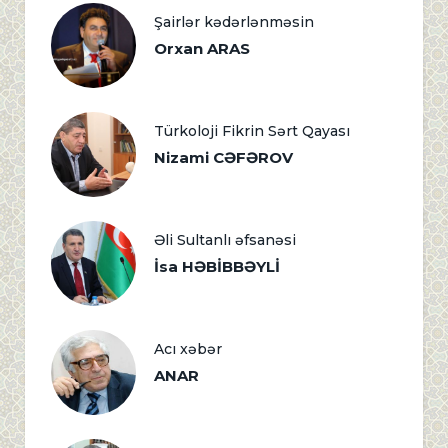
Şairlər kədərlənməsin
Orxan ARAS
Türkoloji Fikrin Sərt Qayası
Nizami CƏFƏROV
Əli Sultanlı əfsanəsi
İsa HƏBİBBƏYLİ
Acı xəbər
ANAR