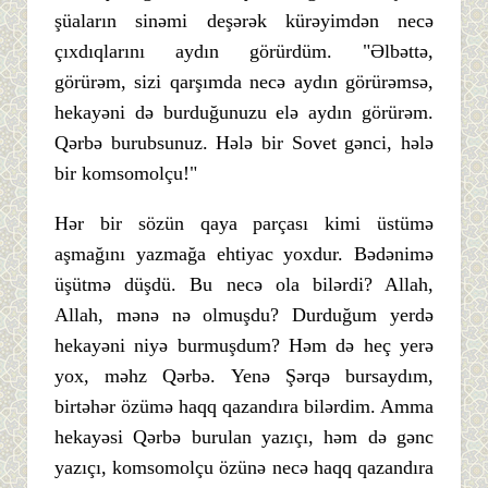
şüaların sinəmi deşərək kürəyimdən necə
çıxdıqlarını aydın görürdüm. "Əlbəttə,
görürəm, sizi qarşımda necə aydın görürəmsə,
hekayəni də burduğunuzu elə aydın görürəm.
Qərbə burubsunuz. Hələ bir Sovet gənci, hələ
bir komsomolçu!"
Hər bir sözün qaya parçası kimi üstümə
aşmağını yazmağa ehtiyac yoxdur. Bədənimə
üşütmə düşdü. Bu necə ola bilərdi? Allah,
Allah, mənə nə olmuşdu? Durduğum yerdə
hekayəni niyə burmuşdum? Həm də heç yerə
yox, məhz Qərbə. Yenə Şərqə bursaydım,
birtəhər özümə haqq qazandıra bilərdim. Amma
hekayəsi Qərbə burulan yazıçı, həm də gənc
yazıçı, komsomolçu özünə necə haqq qazandıra