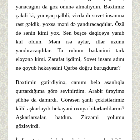
yanacağını da göz önünə almalıydın. Bəxtimiz
çəkdi ki, yumşaq qəlbli, vicdanlı sovet insanına
rast gəldik, yoxsa məni də yandıracaqdılar. Özü
də sənin kimi yox. Sən beşcə dəqiqəyə yanıb
kül oldun. Məni isə aylar, illər uzunu
yandıracaqdılar. Ta ruhum bədənimi tərk
eləyənə kimi. Zarafat işdimi, Sovet insanı adını
nə qoyub hekayəsini Qərbə doğru buruşdurar?
Bəxtimin gətirdiyinə, canımı belə asanlıqla
qurtardığıma görə sevinirdim. Arabir ürəyimə
şübhə da damırdı. Görəsən şanlı çekistlərimiz
külü aşkarlayıb hekayəni oxuya bilərlərdilərmi?
Aşkarlarsalar, batdım. Zirzəmi yolumu
gözləyirdi.