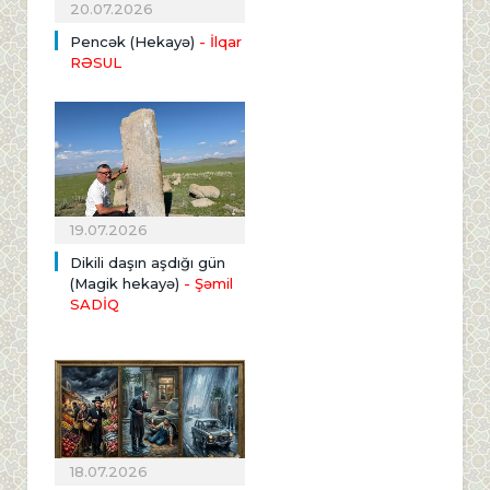
20.07.2026
Pencək (Hekayə)
- İlqar
RƏSUL
19.07.2026
Dikili daşın aşdığı gün
(Magik hekayə)
- Şəmil
SADİQ
18.07.2026