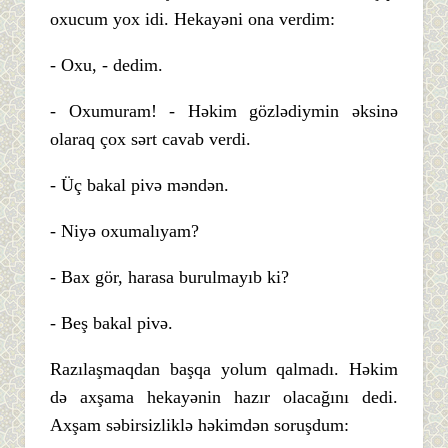
oxucum yox idi. Hekayəni ona verdim:
- Oxu, - dedim.
- Oxumuram! - Həkim gözlədiymin əksinə
olaraq çox sərt cavab verdi.
- Üç bakal pivə məndən.
- Niyə oxumalıyam?
- Bax gör, harasa burulmayıb ki?
- Beş bakal pivə.
Razılaşmaqdan başqa yolum qalmadı. Həkim
də axşama hekayənin hazır olacağını dedi.
Axşam səbirsizliklə həkimdən soruşdum: