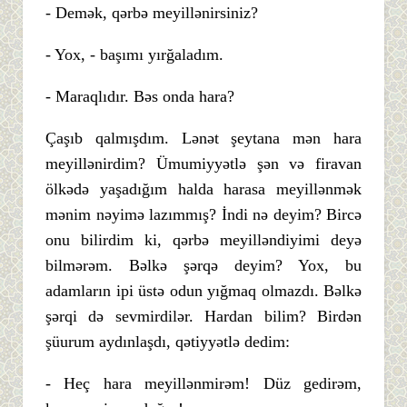
- Demək, qərbə meyillənirsiniz?
- Yox, - başımı yırğaladım.
- Maraqlıdır. Bəs onda hara?
Çaşıb qalmışdım. Lənət şeytana mən hara
meyillənirdim? Ümumiyyətlə şən və firavan
ölkədə yaşadığım halda harasa meyillənmək
mənim nəyimə lazımmış? İndi nə deyim? Bircə
onu bilirdim ki, qərbə meyilləndiyimi deyə
bilmərəm. Bəlkə şərqə deyim? Yox, bu
adamların ipi üstə odun yığmaq olmazdı. Bəlkə
şərqi də sevmirdilər. Hardan bilim? Birdən
şüurum aydınlaşdı, qətiyyətlə dedim:
- Heç hara meyillənmirəm! Düz gedirəm,