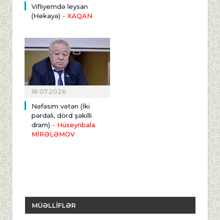
Vifliyemdə leysan
(Hekayə)
- XAQAN
18.07.2026
Nəfəsim vətən (İki
pərdəli, dörd şəkilli
dram)
- Hüseynbala
MİRƏLƏMOV
MÜƏLLİFLƏR