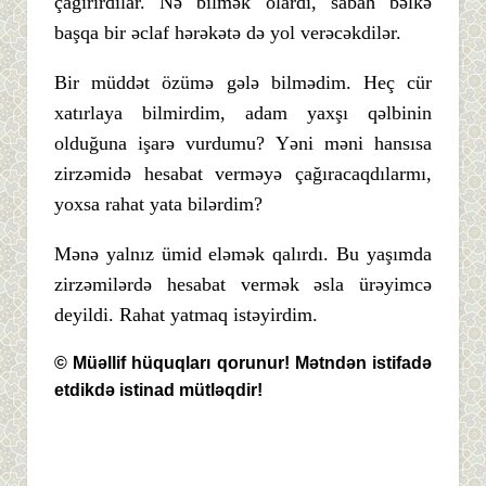
çağırırdılar. Nə bilmək olardı, sabah bəlkə
başqa bir əclaf hərəkətə də yol verəcəkdilər.
Bir müddət özümə gələ bilmədim. Heç cür
xatırlaya bilmirdim, adam yaxşı qəlbinin
olduğuna işarə vurdumu? Yəni məni hansısa
zirzəmidə hesabat verməyə çağıracaqdılarmı,
yoxsa rahat yata bilərdim?
Mənə yalnız ümid eləmək qalırdı. Bu yaşımda
zirzəmilərdə hesabat vermək əsla ürəyimcə
deyildi. Rahat yatmaq istəyirdim.
© Müəllif hüquqları qorunur! Mətndən istifadə
etdikdə istinad mütləqdir!