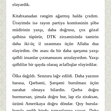
eləyərdik.
Kitabxanadan rəngim ağarmış halda çıxdım.
Ürəyimdə isə rayon partiya komitəsinin şöbə
müdirinin yaxşı, daha doğrusu, çox gözəl
qəlbinə tüpürür, DTK zirzəmisində təmirin
daha iki-üç il uzanması üçün Allaha dua
eləyirdim. Ən əsası da bir daha qarşıma yaxşı
qəlbli insanlar çıxmamasını arzulayırdım. Yaxşı
qəlblilər bir qayda olaraq əclaflıqlar eləyirdilər.
Ölkə dağıldı. Senzura ləğv edildi. Daha yazının
harasa, Qərbəmi, Şərqəmi burulması üçün
narahat olmaya bilərdin. Qərbə doğru
burmursan, şimala doğru bur, lap elə zirəksən,
üzünü Amerikaya doğru döndər. Qoy burula-
burula gedib hindu torpaqlarına çıxsın. Daha