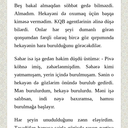
Beş bakal almaqdan söhbət gedə bilməzdi.
Almadım. Hekayəni də oxumaq üçün başqa
kiməsə vermədim. KQB agentlərinin əlinə düşə
bilərdi. Onlar hər şeyi dumanlı görən
qonşumdan fərqli olaraq bircə göz qırpımında
hekayənin hara burulduğunu görəcəkdilər.
Səhər isə işə gedən həkim düşdü üstümə: - Pivə
köhnə imiş, zəhərlənmişdim. Səhərə kimi
yatmamışam, yerin içində burulmuşam. Sənin o
hekayən də gözlərim önündə burulub gedirdi.
Mən burulurdum, hekayə burulurdu. Məni işə
salıbsan, indi nəyə baxıramsa, hamısı
burulmağa başlayır.
Hər şeyin unudulduğunu zənn eləyirdim.
Təsadüfən hansısa şairlə görüşdə rayon partiya