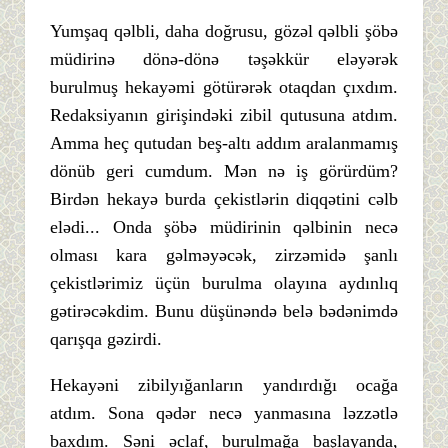
Yumşaq qəlbli, daha doğrusu, gözəl qəlbli şöbə
müdirinə dönə-dönə təşəkkür eləyərək
burulmuş hekayəmi götürərək otaqdan çıxdım.
Redaksiyanın girişindəki zibil qutusuna atdım.
Amma heç qutudan beş-altı addım aralanmamış
dönüb geri cumdum. Mən nə iş görürdüm?
Birdən hekayə burda çekistlərin diqqətini cəlb
elədi... Onda şöbə müdirinin qəlbinin necə
olması kara gəlməyəcək, zirzəmidə şanlı
çekistlərimiz üçün burulma olayına aydınlıq
gətirəcəkdim. Bunu düşünəndə belə bədənimdə
qarışqa gəzirdi.
Hekayəni zibilyığanların yandırdığı ocağa
atdım. Sona qədər necə yanmasına ləzzətlə
baxdım. Səni əclaf, burulmağa başlayanda,