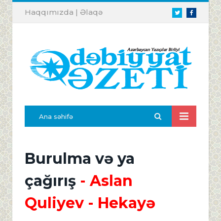
Haqqımızda
|
Əlaqə
Twitter
Facebook
Ana səhifə
Burulma və ya
çağırış
- Aslan
Quliyev - Hekayə