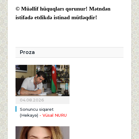
© Müəllif hüquqları qorunur! Mətndən
istifadə etdikdə istinad mütləqdir!
Proza
04.08.2026
Sonuncu siqaret
(Hekayə)
- Vüsal NURU