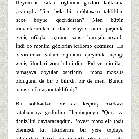
Heyrətdən xalam oğlunun gözləri kəlləsinə
çıxmışdı. "Sən belə bir möhtəşəm təklifdən
necə boyuq qaçırdarsan? Mən bütün
imkanlarımdan istifadə eləyib sənin qarşında
geniş üfüqlər açıram, sənsə buruşdurursan!"
İndi də mənim gözlərim kəlləmə çıxmışdı. Ha
baxırdımsa xalam oğlunun qarşımda açdığı
geniş üfüqləri görə bilmirdim. Pul vermirdilər,
tamaşaya qoyulan əsərlərin mənə məxsus
olduğunu da bir o bilirdi, bir də mən. Bunun
harası möhtəşəm təklifmiş?
Bu söhbətdən bir az keçmiş mərkəzi
kitabxanaya gedirdim. Heminqueyin "Qoca və
dəniz"ini qaytaracaqdım. Povest mənə elə təsir
eləmişdi ki, fikirlərimi bir yerə toplaya
bilmirdim. Gözlərim önündə okean var idi,