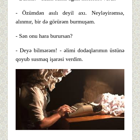
- Özümdən asılı deyil axı. Neyləyirəmsə,
alınmır, bir də görürəm burmuşam.
- Sən onu hara burursan?
- Deyə bilmərəm! - əlimi dodaqlarımın üstünə
qoyub susmaq işarəsi verdim.