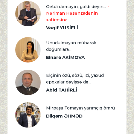
Getdi deməyin, gəldi deyin...
-
Nəriman Həsənzadənin
xatirəsinə
Vaqif YUSİFLİ
Unudulmayan mübarək
doğumlara...
Elnarə AKİMOVA
Elçinin özü, sözü, izi, yaxud
epoxalar dəyişsə də...
Abid TAHİRLİ
Mirpaşa Tomayın yarımçıq ömrü
Dilqəm ƏHMƏD