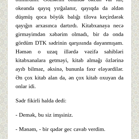
okeanda qayıq yırğalanır, qayıqda da əldən
düşmüş qoca böyük balığı tilova keçirdərək
qayığın arxasınca dartırdı. Kitabxanaya necə
girməyimdən xəbərim olmadı, bir də onda
gördüm DTK sədrinin qarşısında dayanmışam.
Həmən o uzaq illərdə vəzifə sahibləri
kitabxanalara getməyi, kitab almağı özlərinə
ayıb bilməz, əksinə, bununla fəxr eləyərdilər.
Ən çox kitab alan da, ən çox kitab oxuyan da
onlar idi.
Sədr fikirli halda dedi:
- Demək, bu siz imşsiniz.
- Mənəm, - bir qədər gec cavab verdim.