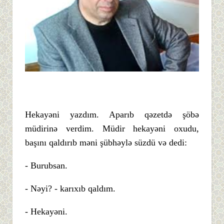
Hekayəni yazdım. Aparıb qəzetdə şöbə
müdirinə verdim. Müdir hekayəni oxudu,
başını qaldırıb məni şübhəylə süzdü və dedi:
- Burubsan.
- Nəyi? - karıxıb qaldım.
- Hekayəni.