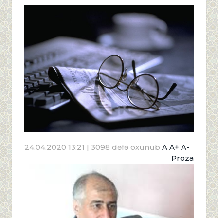
24.04.2020 13:21
| 3098 dəfə oxunub
A
A+
A-
Proza