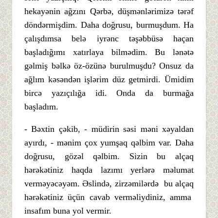
hekayənin ağzını Qərbə, düşmənlərimizə tərəf
döndərmişdim. Daha doğrusu, burmuşdum. Ha
çalışdımsa belə iyrənc təşəbbüsə haçan
başladığımı xatırlaya bilmədim. Bu lənətə
gəlmiş bəlkə öz-özünə burulmuşdu? Onsuz da
ağlım kəsəndən işlərim düz getmirdi. Ümidim
bircə yazıçılığa idi. Onda da burmağa
başladım.
- Bəxtin çəkib, - müdirin səsi məni xəyaldan
ayırdı, - mənim çox yumşaq qəlbim var. Daha
doğrusu, gözəl qəlbim. Sizin bu alçaq
hərəkətiniz haqda lazımı yerlərə məlumat
verməyəcəyəm. Əslində, zirzəmilərdə bu alçaq
hərəkətiniz üçün cavab verməliydiniz, amma
insafım buna yol vermir.