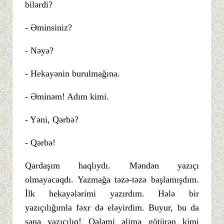
bilərdi?
- Əminsiniz?
- Nəyə?
- Hekayənin burulmağına.
- Əminəm! Adım kimi.
- Yəni, Qərbə?
- Qərbə!
Qardaşım haqlıydı. Məndən yazıçı
olmayacaqdı. Yazmağa təzə-təzə başlamışdım.
İlk hekayələrimi yazırdım. Hələ bir
yazıçılığımla fəxr də eləyirdim. Buyur, bu da
sənə yazıçılıq! Qələmi əlimə götürən kimi