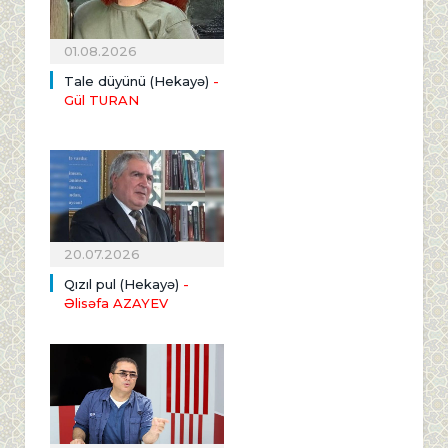
01.08.2026
Tale düyünü (Hekayə)
-
Gül TURAN
20.07.2026
Qızıl pul (Hekayə)
-
Əlisəfa AZAYEV