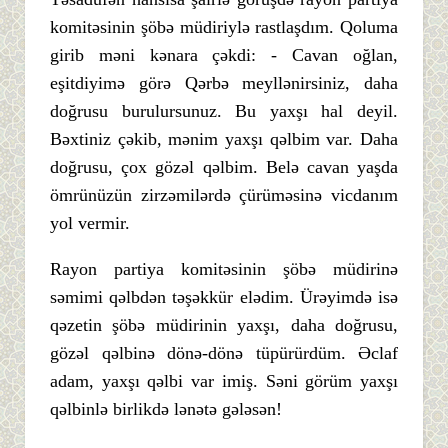
komitəsinin şöbə müdiriylə rastlaşdım. Qoluma
girib məni kənara çəkdi: - Cavan oğlan,
eşitdiyimə görə Qərbə meyllənirsiniz, daha
doğrusu burulursunuz. Bu yaxşı hal deyil.
Bəxtiniz çəkib, mənim yaxşı qəlbim var. Daha
doğrusu, çox gözəl qəlbim. Belə cavan yaşda
ömrünüzün zirzəmilərdə çürüməsinə vicdanım
yol vermir.
Rayon partiya komitəsinin şöbə müdirinə
səmimi qəlbdən təşəkkür elədim. Ürəyimdə isə
qəzetin şöbə müdirinin yaxşı, daha doğrusu,
gözəl qəlbinə dönə-dönə tüpürürdüm. Əclaf
adam, yaxşı qəlbi var imiş. Səni görüm yaxşı
qəlbinlə birlikdə lənətə gələsən!