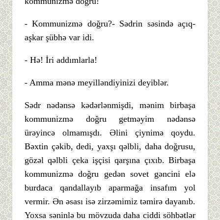
kommunizmə doğru!
- Kommunizmə doğru?- Sədrin səsində açıq-
aşkar şübhə var idi.
- Hə! İri addımlarla!
- Amma mənə meyilləndiyinizi deyiblər.
Sədr nədənsə kədərlənmişdi, mənim birbaşa
kommunizmə doğru getməyim nədənsə
ürəyincə olmamışdı. Əlini çiynimə qoydu.
Bəxtin çəkib, dedi, yaxşı qəlbli, daha doğrusu,
gözəl qəlbli çeka işçisi qarşına çıxıb. Birbaşa
kommunizmə doğru gedən sovet gəncini elə
burdaca qandallayıb aparmağa insafım yol
vermir. Ən əsası isə zirzəmimiz təmirə dayanıb.
Yoxsa səninlə bu mövzuda daha ciddi söhbətlər