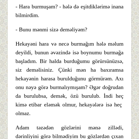
- Hara burmuşam? - hələ də eşitdiklərimə inana
bilmirdim.
- Bunu mənmi sizə deməliyəm?
Hekayəni hara və necə burmağım hələ məlum
deyildi, bunun əvəzində isə boynumu burmağa
başladım. Bir halda burduğumu görürsünüzsə,
siz deməlisiniz. Çünki mən ha baxıramsa
hekayənin harasa burulduğunu görmürəm. Axı
onu nəyə görə burmalıymışam? Əgər doğrudan
da burulubsa, demək, özü burulub. İndi heç
kimə etibar eləmək olmur, hekayələrə isə heç
olmaz.
Adam təzədən gözlərini mənə zillədi,
dərinliyini görə bilmədiyim bu gözlərdən çıxan