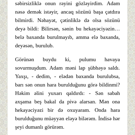
səbirsizliklə onun rəyini gözləyirdim. Adam
nəsə demək istəyir, ancaq sözünü başa çatdıra
bilmirdi. Nəhayət, çətinliklə də olsa sözünü
deyə bildi: Bilirsən, sənin bu hekayəciyəzin…
belə baxanda burulmayıb, amma elə baxanda,
deyəsən, burulub.
Görünən buydu ki, pulumu havaya
sovurmuşdum. Adam məni lap şübhəyə saldı.
Yaxşı, - dedim, - elədən baxanda burulubsa,
barı sən onun hara burulduğunu görə bildinmi?
Həkim əlini yuxarı qaldırdı: - Sən sabah
axşama beş bakal da pivə alarsan. Mən ona
hekayəciyəzi bir də oxuyaram. Onda hara
burulduğunu müəyyən eləyə bilərəm. İndisə hər
şeyi dumanlı görürəm.