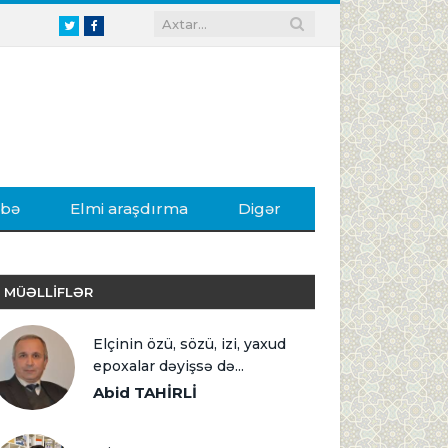
Twitter
Facebook
ibə
Elmi araşdırma
Digər
MÜƏLLİFLƏR
Elçinin özü, sözü, izi, yaxud
epoxalar dəyişsə də...
Abid TAHİRLİ