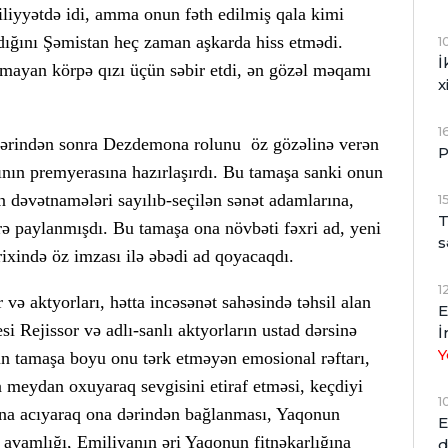
iliyyətdə idi, amma onun fəth edilmiş qala kimi
ğını Şəmistan heç zaman aşkarda hiss etmədi.
1
İ
ymayan körpə qızı üçün səbir etdi, ən gözəl məqamı
x
1
idlərindən sonra Dezdemona rolunu öz gözəlinə verən
P
ının premyerasına hazırlaşırdı. Bu tamaşa sanki onun
n dəvətnamələri sayılıb-seçilən sənət adamlarına,
1
T
ərə paylanmışdı. Bu tamaşa ona növbəti fəxri ad, yeni
s
rixində öz imzası ilə əbədi ad qoyacaqdı.
1
 və aktyorları, hətta incəsənət sahəsində təhsil alan
E
si Rejissor və adlı-sanlı aktyorların ustad dərsinə
İ
Y
ün tamaşa boyu onu tərk etməyən emosional rəftarı,
 meydan oxuyaraq sevgisini etiraf etməsi, keçdiyi
1
lına acıyaraq ona dərindən bağlanması, Yaqonun
E
 avamlığı, Emiliyanın əri Yaqonun fitnəkarlığına
d