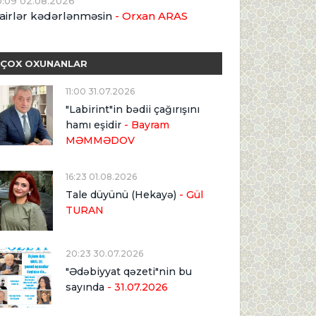
0:09 02.08.2026
airlər kədərlənməsin
- Orxan ARAS
ÇOX OXUNANLAR
11:00 31.07.2026
"Labirint"in bədii çağırışını
hamı eşidir
- Bayram
MƏMMƏDOV
16:23 01.08.2026
Tale düyünü (Hekayə)
- Gül
TURAN
20:23 30.07.2026
"Ədəbiyyat qəzeti"nin bu
sayında
- 31.07.2026