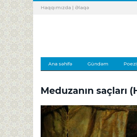
Haqqımızda
|
Əlaqə
Ana səhifə
Gündəm
Poezi
Meduzanın saçları (