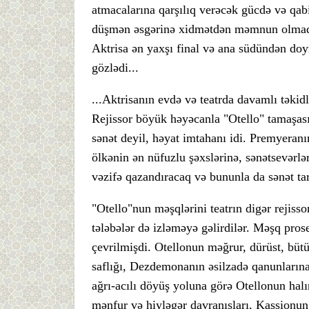
atmacalarına qarşılıq verəcək gücdə və qab
düşmən əsgərinə xidmətdən məmnun olmadı
Aktrisa ən yaxşı final və ana südündən do
gözlədi...
...Aktrisanın evdə və teatrda davamlı tək
Rejissor böyük həyəcanla "Otello" tamaşas
sənət deyil, həyat imtahanı idi. Premyeranı
ölkənin ən nüfuzlu şəxslərinə, sənətsevərl
vəzifə qazandıracaq və bununla da sənət ta
"Otello"nun məşqlərini teatrın digər rejissor
tələbələr də izləməyə gəlirdilər. Məşq prose
çevrilmişdi. Otellonun məğrur, dürüst, büt
saflığı, Dezdemonanın əsilzadə qanunlarına
ağrı-acılı döyüş yoluna görə Otellonun ha
mənfur və hiyləgər davranışları, Kassionun