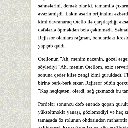
səhnələrini, demək olar ki, tamamilə çıxarm
əvəzləmişdi. Lakin əsərin orijinalını əzbə
kimi davranaraq Otello ilə qarşılaşdığı əks
dəfələrlə öpməkdən belə çəkinmədi. Səhnələ
Rejissor olanlara rəğmən, benuardakı kres
yapışıb qaldı.
Otellonun "Ah, mənim nazənin, gözəl əsgə
söylədiyi "Ah, mənim Otellom, əziz sərvəri
sonuna qədər kilsə zəngi kimi guruldadı. F
birinə bərk-bərk sıxan Rejissor bütün qorxu
"Kaş həqiqətən, ölərdi, sağ çıxmazdı bu ta
Pərdələr sonuncu dəfə enəndə qopan gurult
yüksəltməklə yanaşı, gözləmədiyi və heç z
tamaşada öz rolunun öhdəsindən məharətlə 