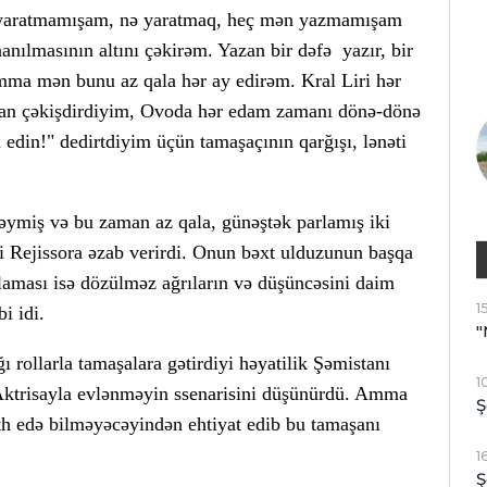
ən yaratmamışam, nə yaratmaq, heç mən yazmamışam
anılmasının altını çəkirəm. Yazan bir dəfə yazır, bir
 Amma mən bunu az qala hər ay edirəm. Kral Liri hər
an çəkişdirdiyim, Ovoda hər edam zamanı dönə-dönə
d edin!" dedirtdiyim üçün tamaşaçının qarğışı, lənəti
 dəymiş və bu zaman az qala, günəştək parlamış iki
i Rejissora əzab verirdi. Onun bəxt ulduzunun başqa
aması isə dözülməz ağrıların və düşüncəsini daim
1
i idi.
"
ı rollarla tamaşalara gətirdiyi həyatilik Şəmistanı
1
Aktrisayla evlənməyin ssenarisini düşünürdü. Amma
Ş
əth edə bilməyəcəyindən ehtiyat edib bu tamaşanı
1
Ş