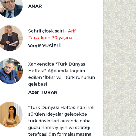
ANAR
Sehrli çiçək şairi
- Arif
Fərzəlinin 70 yaşına
Vaqif YUSİFLİ
Xankəndidə "Türk Dünyası
Həftəsi", Ağdamda təqdim
edilən "İblis" və... türk ruhunun
qələbəsi
Azər TURAN
"Türk Dünyası Həftəsində irəli
sürülən ideyalar gələcəkdə
türk dövlətləri arasında daha
güclü həmrəyliyin və strateji
tərəfdaşlığın formalaşmasına