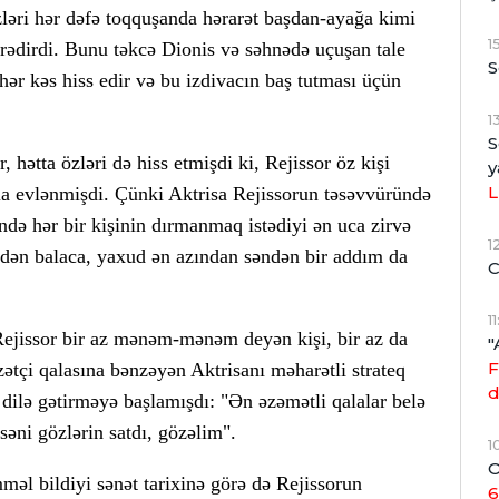
ləri hər dəfə toqquşanda hərarət başdan-ayağa kimi
1
titrədirdi. Bunu təkcə Dionis və səhnədə uçuşan tale
S
 hər kəs hiss edir və bu izdivacın baş tutması üçün
1
S
r, hətta özləri də hiss etmişdi ki, Rejissor öz kişi
y
L
la evlənmişdi. Çünki Aktrisa Rejissorun təsəvvüründə
ndə hər bir kişinin dırmanmaq istədiyi ən uca zirvə
1
ndən balaca, yaxud ən azından səndən bir addım da
C
1
Rejissor bir az mənəm-mənəm deyən kişi, bir az da
"
F
ətçi qalasına bənzəyən Aktrisanı məharətli strateq
d
a dilə gətirməyə başlamışdı: "Ən əzəmətli qalalar belə
, səni gözlərin satdı, gözəlim".
1
O
məl bildiyi sənət tarixinə görə də Rejissorun
6