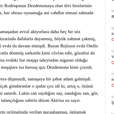
acir Rodriqonun Dezdemonaya olan ülvi hisslərinin
1
la, hər obrazı oynamağa ani cəhdlər etməsi səhnədə
B
1
tamaşadan əvvəl aktyorlara daha heç bir söz
M
 üzərində dəfələrlə dayanmış, böyük zəhmət çəkmiş,
 evdə də davam etmişdi. Bəzən Rejissor evdə Otello
1
ətlə dönmüş sərkərdə kimi cövlan edir, gözəlini də
Y
sa evdəki hər məşqə taleyindən nigaran olduğu
kı məşqlərə isə hersoq qızı Dezdemona kimi çıxırdı.
1
 yerə düşməzdi, tamaşaya bir şəhər adam gəlmişdi.
M
içək göndərənlər o qədər çox idi ki, artıq o, özünü
i sanırdı. Lakin sən saydığını say, sandığını san, gör,
1
talançılığına səbirlə dözən Aktrisa nə sayır.
Ş
ərin orijinalında verilən qucaqlaşmaq, öpüşmək