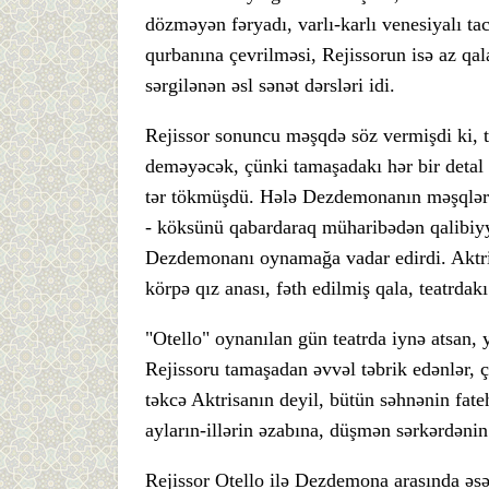
dözməyən fəryadı, varlı-karlı venesiyalı t
qurbanına çevrilməsi, Rejissorun isə az qa
sərgilənən əsl sənət dərsləri idi.
Rejissor sonuncu məşqdə söz vermişdi ki, 
deməyəcək, çünki tamaşadakı hər bir detal
tər tökmüşdü. Hələ Dezdemonanın məşqləri
- köksünü qabardaraq müharibədən qalibiyy
Dezdemonanı oynamağa vadar edirdi. Aktri
körpə qız anası, fəth edilmiş qala, teatrda
"Otello" oynanılan gün teatrda iynə atsan,
Rejissoru tamaşadan əvvəl təbrik edənlər, ç
təkcə Aktrisanın deyil, bütün səhnənin fateh
ayların-illərin əzabına, düşmən sərkərdənin 
Rejissor Otello ilə Dezdemona arasında əs