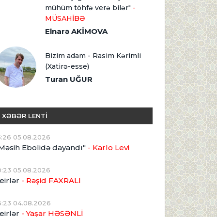
mühüm töhfə verə bilər"
-
MÜSAHİBƏ
Elnarə AKİMOVA
Bizim adam - Rasim Kərimli
(Xatirə-esse)
Turan UĞUR
XƏBƏR LENTİ
5:26 05.08.2026
Məsih Ebolidə dayandı"
- Karlo Levi
0:23 05.08.2026
eirlər
- Rəşid FAXRALI
6:23 04.08.2026
eirlər
- Yaşar HƏSƏNLİ