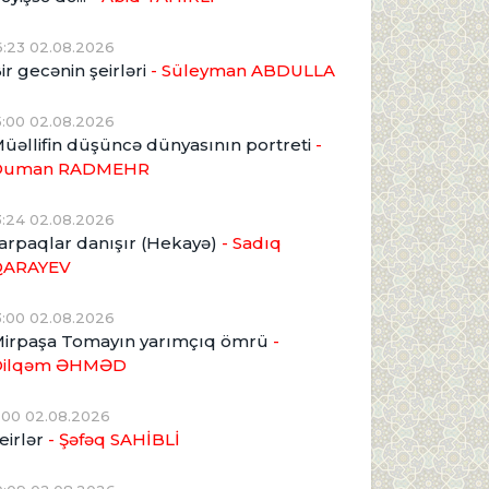
6:23 02.08.2026
ir gecənin şeirləri
- Süleyman ABDULLA
5:00 02.08.2026
üəllifin düşüncə dünyasının portreti
-
Duman RADMEHR
3:24 02.08.2026
arpaqlar danışır (Hekayə)
- Sadıq
QARAYEV
3:00 02.08.2026
irpaşa Tomayın yarımçıq ömrü
-
Dilqəm ƏHMƏD
1:00 02.08.2026
eirlər
- Şəfəq SAHİBLİ