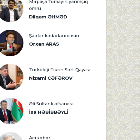
Mirpaşa Tomayın yarımçıq
ömrü
Dilqəm ƏHMƏD
Şairlər kədərlənməsin
Orxan ARAS
Türkoloji Fikrin Sərt Qayası
Nizami CƏFƏROV
Əli Sultanlı əfsanəsi
İsa HƏBİBBƏYLİ
Acı xəbər