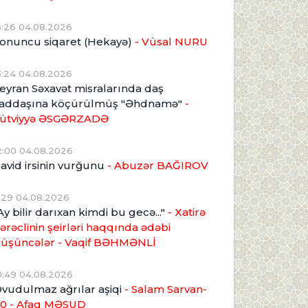
5:26 04.08.2026
onuncu siqaret (Hekayə)
- Vüsal NURU
3:24 04.08.2026
eyran Səxavət misralarında daş
addaşına köçürülmüş "Əhdnamə"
-
ütviyyə ƏSGƏRZADƏ
2:00 04.08.2026
avid irsinin vurğunu
- Abuzər BAĞIROV
1:29 04.08.2026
Ay bilir darıxan kimdi bu gecə..."
- Xatirə
ərəclinin şeirləri haqqında ədəbi
üşüncələr - Vaqif BƏHMƏNLİ
0:49 04.08.2026
vudulmaz ağrılar aşiqi
- Salam Sarvan-
0 - Afaq MƏSUD