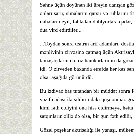
Səhnə üçün döyünən iki ürəyin danışan göz
onları sarır, simalarını qarsır və ruhlarını 
ilahələri deyil, fəhlədən dublyorlara qədər,
dua vird edirdilər...
...Toydan sonra teatrın arif adamları, dostla
mənliyinin zirvəsinə çatmaq üçün Aktrisay
tamaşaçıların da, öz həmkarlarının da gözü
idi. O zirvədən baxanda ətrafda hər kəs sə
olsa, aşağıda görünürdü.
Bu izdivac baş tutandan bir müddət sonra 
vəzifə ədası ilə sıldırımdakı quşqonmaz göz
kimi fəth etdiyini ona hiss etdirməyə, hətt
satqınların əlilə də olsa, bir gün fəth edilir
Gözəl peşəkar aktrisalığı ilə yanaşı, mükəm