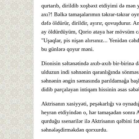
qurtarıb, dirildib xoşbəxt etdiyimi də m
axı?! Bəlkə tamaşalarımın təkrar-təkrar oyn
dəfə öldürür, dirildir, ayırır, qovuşdurur.
ay öldürdüyüm, Qorio ataya hər mövsüm c
"Uşaqlar, pis nişan alırsınız... Yenidən cəh
bu günlərə qoyur məni.
Dionisin səltənətində axıb-axıb bir-birinə
ulduzun indi səhnənin qaranlığında sönməs
səhnənin əngin səmasında parıldamağa başl
didib parçalayan intiqam hissinin əsas səbəb
Aktrisanın xasiyyəti, peşəkarlığı və oynadığ
heyran etdiyindən o, hər tamaşadan sonra 
qurduğu ssenarilər ilə Aktrisanın qəlbini f
səhnələşdirməkdən qorxurdu.