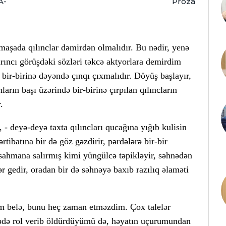
A-
Proza
amaşada qılınclar dəmirdən olmalıdır. Bu nədir, yenə
rıncı görüşdəki sözləri təkcə aktyorlara demirdim
ı bir-birinə dəyəndə çınqı çıxmalıdır. Döyüş başlayır,
onların başı üzərində bir-birinə çırpılan qılıncların
.
 - deyə-deyə taxta qılıncları qucağına yığıb kulisin
ərtibatına bir də göz gəzdirir, pərdələrə bir-bir
sahmana salırmış kimi yüngülcə təpikləyir, səhnədən
 gedir, oradan bir də səhnəyə baxıb razılıq əlaməti
m belə, bunu heç zaman etməzdim. Çox talelər
nədə rol verib öldürdüyümü də, həyatın uçurumundan