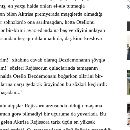
1
ış, ən yaxşı halda onları əl-ələ tutmaqla
Ş
rdən bilən Aktrisa premyerada məşqlərdə olmadığı
ər səhnələrdə ona sarılmaqdan, hətta Otellonu
r bir-birini əvəz edəndə nə baş verdiyini anlayan
losundan heç qımıldanmadı da, daş kimi kresloya
rim!" xitabına cavab olaraq Dezdemonanın şövqlə
m!" sözləri Rejissorun qulaqlarında tamaşanın
inalda Otello Dezdemonanı boğarkən əllərini bir-
larına qarşı gedərək ürəyindən bu sözləri keçirirdi:
maşadan..."
ulu alqışlar Rejissoru arzusunda olduğu məqama
aman görə bilmədiyi bir uçuruma da yuvarladı. Bu
gələn Aktrisa Rejissora tarix üçün ən yüksək