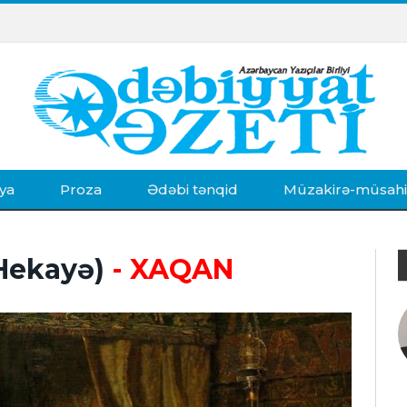
ya
Proza
Ədəbi tənqid
Müzakirə-müsah
Hekayə)
- XAQAN