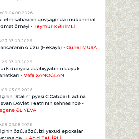
0:09 04.08.2026
ki elm sahəsinin qovşağında mükəmməl
idmət örnəyi
- Teymur KƏRİMLİ
6:23 03.08.2026
əncərənin o üzü (Hekayə)
- Günel MUSA
5:26 03.08.2026
ürk dünyası ədəbiyyatının böyük
ənətkarı
- Vəfa XANOĞLAN
2:09 03.08.2026
lçinin "Stalin" pyesi C.Cabbarlı adına
rəvan Dövlət Teatrının səhnəsində
-
eganə ƏLİYEVA
0:09 03.08.2026
lçinin özü, sözü, izi, yaxud epoxalar
əyişsə də...
- Abid TAHİRLİ