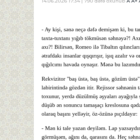
14.06.2026 17:34
| 790 dəfə oxunub
A
A+
- Ay kişi, sənə neçə dəfə demişəm ki, bu t
taxta-tuxtanı yığıb tökmüsən səhnəyə?! Axı
axı?! Bilirsən, Romeo ilə Tibaltın qılınclar
ətrafdakı insanlar qışqırışır, işıq azalır və 
qığılcımı havada oynaşır. Mənə bu lazımdır
Rekvizitor "baş üstə, baş üstə, gözüm üstə",
labirintində gözdən itir. Rejissor səhnənin t
toxunur, yerdə düzülmüş əşyaları ayağıyla 
düşüb ən sonuncu tamaşaçı kreslosuna qədər
olaraq başını yelləyir, öz-özünə pıçıldayır:
- Mən ki tale yazan deyiləm. Lap yazsaydı
görmüşəm, ağını da, qarasını da. Heç səh