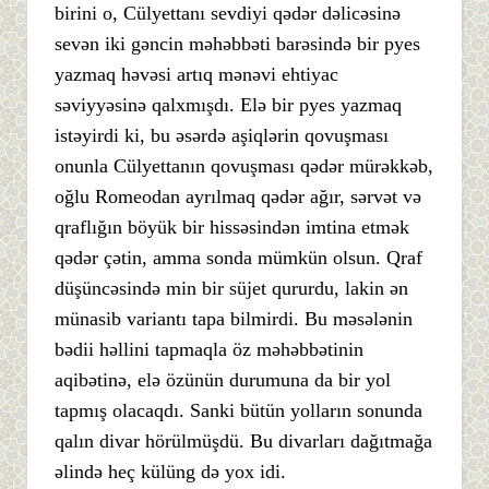
birini o, Cülyettanı sevdiyi qədər dəlicəsinə
sevən iki gəncin məhəbbəti barəsində bir pyes
yazmaq həvəsi artıq mənəvi ehtiyac
səviyyəsinə qalxmışdı. Elə bir pyes yazmaq
istəyirdi ki, bu əsərdə aşiqlərin qovuşması
onunla Cülyettanın qovuşması qədər mürəkkəb,
oğlu Romeodan ayrılmaq qədər ağır, sərvət və
qraflığın böyük bir hissəsindən imtina etmək
qədər çətin, amma sonda mümkün olsun. Qraf
düşüncəsində min bir süjet qururdu, lakin ən
münasib variantı tapa bilmirdi. Bu məsələnin
bədii həllini tapmaqla öz məhəbbətinin
aqibətinə, elə özünün durumuna da bir yol
tapmış olacaqdı. Sanki bütün yolların sonunda
qalın divar hörülmüşdü. Bu divarları dağıtmağa
əlində heç külüng də yox idi.