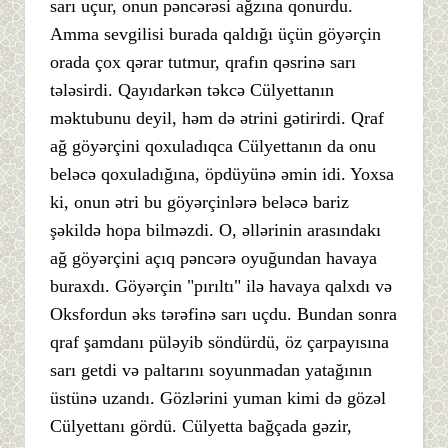
sarı uçur, onun pəncərəsi ağzına qonurdu.
Amma sevgilisi burada qaldığı üçün göyərçin
orada çox qərar tutmur, qrafın qəsrinə sarı
tələsirdi. Qayıdarkən təkcə Cülyettanın
məktubunu deyil, həm də ətrini gətirirdi. Qraf
ağ göyərçini qoxuladıqca Cülyettanın da onu
beləcə qoxuladığına, öpdüyünə əmin idi. Yoxsa
ki, onun ətri bu göyərçinlərə beləcə bariz
şəkildə hopa bilməzdi. O, əllərinin arasındakı
ağ göyərçini açıq pəncərə oyuğundan havaya
buraxdı. Göyərçin "pırıltı" ilə havaya qalxdı və
Oksfordun əks tərəfinə sarı uçdu. Bundan sonra
qraf şamdanı püləyib söndürdü, öz çarpayısına
sarı getdi və paltarını soyunmadan yatağının
üstünə uzandı. Gözlərini yuman kimi də gözəl
Cülyettanı gördü. Cülyetta bağçada gəzir,