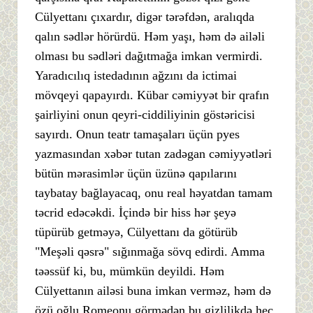
Cülyettanı çıxardır, digər tərəfdən, aralıqda
qalın sədlər hörürdü. Həm yaşı, həm də ailəli
olması bu sədləri dağıtmağa imkan vermirdi.
Yaradıcılıq istedadının ağzını da ictimai
mövqeyi qapayırdı. Kübar cəmiyyət bir qrafın
şairliyini onun qeyri-ciddiliyinin göstəricisi
sayırdı. Onun teatr tamaşaları üçün pyes
yazmasından xəbər tutan zadəgan cəmiyyətləri
bütün mərasimlər üçün üzünə qapılarını
taybatay bağlayacaq, onu real həyatdan tamam
təcrid edəcəkdi. İçində bir hiss hər şeyə
tüpürüb getməyə, Cülyettanı da götürüb
"Meşəli qəsrə" sığınmağa sövq edirdi. Amma
təəssüf ki, bu, mümkün deyildi. Həm
Cülyettanın ailəsi buna imkan verməz, həm də
özü oğlu Romeonu görmədən bu gizlilikdə heç