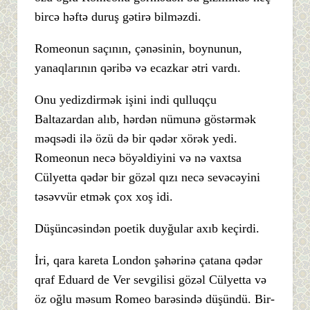
bircə həftə duruş gətirə bilməzdi.
Romeonun saçının, çənəsinin, boynunun,
yanaqlarının qəribə və ecazkar ətri vardı.
Onu yedizdirmək işini indi qulluqçu
Baltazardan alıb, hərdən nümunə göstərmək
məqsədi ilə özü də bir qədər xörək yedi.
Romeonun necə böyəldiyini və nə vaxtsa
Cülyetta qədər bir gözəl qızı necə sevəcəyini
təsəvvür etmək çox xoş idi.
Düşüncəsindən poetik duyğular axıb keçirdi.
İri, qara kareta London şəhərinə çatana qədər
qraf Eduard de Ver sevgilisi gözəl Cülyetta və
öz oğlu məsum Romeo barəsində düşündü. Bir-