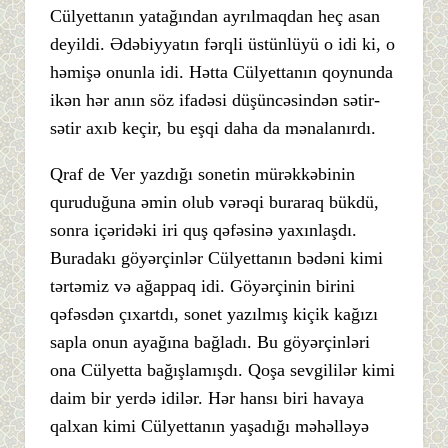
Cülyettanın yatağından ayrılmaqdan heç asan
deyildi. Ədəbiyyatın fərqli üstünlüyü o idi ki, o
həmişə onunla idi. Hətta Cülyettanın qoynunda
ikən hər anın söz ifadəsi düşüncəsindən sətir-
sətir axıb keçir, bu eşqi daha da mənalanırdı.
Qraf de Ver yazdığı sonetin mürəkkəbinin
quruduğuna əmin olub vərəqi buraraq bükdü,
sonra içəridəki iri quş qəfəsinə yaxınlaşdı.
Buradakı göyərçinlər Cülyettanın bədəni kimi
tərtəmiz və ağappaq idi. Göyərçinin birini
qəfəsdən çıxartdı, sonet yazılmış kiçik kağızı
sapla onun ayağına bağladı. Bu göyərçinləri
ona Cülyetta bağışlamışdı. Qoşa sevgililər kimi
daim bir yerdə idilər. Hər hansı biri havaya
qalxan kimi Cülyettanın yaşadığı məhəlləyə