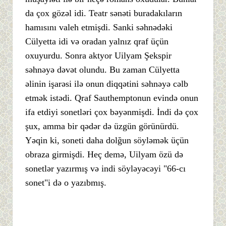
da çox gözəl idi. Teatr sənəti buradakıların
hamısını valeh etmişdi. Sanki səhnədəki
Cülyetta idi və oradan yalnız qraf üçün
oxuyurdu. Sonra aktyor Uilyam Şekspir
səhnəyə dəvət olundu. Bu zaman Cülyetta
əlinin işarəsi ilə onun diqqətini səhnəyə cəlb
etmək istədi. Qraf Sauthemptonun evində onun
ifa etdiyi sonetləri çox bəyənmişdi. İndi də çox
şux, amma bir qədər də üzgün görünürdü.
Yəqin ki, soneti daha dolğun söyləmək üçün
obraza girmişdi. Heç demə, Uilyam özü də
sonetlər yazırmış və indi söyləyəcəyi "66-cı
sonet"i də o yazıbmış.