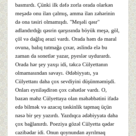
basmırdı. Çünki ilk dəfə zorla orada olarkən
meşədə onu ilan çalmış, amma ilan zəhərinin
də ona təsiri olmamışdı. "Meşəli qəsr"
adlandırdığı qəsrin qarşısında böyük meşə, göl,
çöl və dağlıq ərazi vardı. Orada həm də maral
ovuna, balıq tutmağa çıxar, əslində elə bu
zaman da sonetlər yazar, pyeslər uydurardı.
Orada hər şey yaxşı idi, təkcə Cülyettanın
olmamasından savayı. Ədəbiyyatı, ya
Cülyettanı daha çox sevdiyini düşünməmişdi.
Onları eyniləşdirən çox cəhətlər vardı. O,
bəzən məhz Cülyettaya olan məhəbbətini ifadə
edə bilmək və azacıq təskinlik tapmaq üçün
nəsə bir şey yazırdı. Yazdıqca ədəbiyyata daha
çox bağlanırdı. Poeziya gözəl Cülyetta qədər
cazibədar idi. Onun qoynundan ayrılmaq