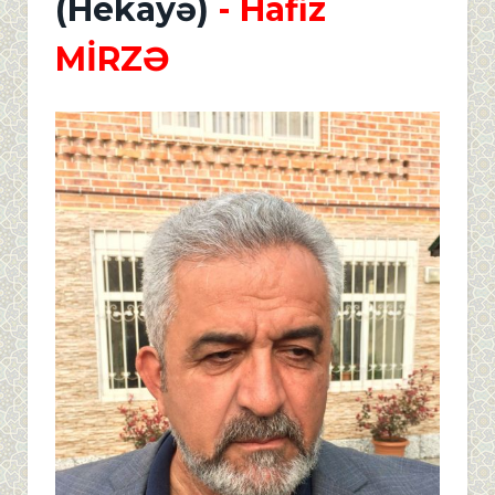
(Hekayə)
- Hafiz
MİRZƏ