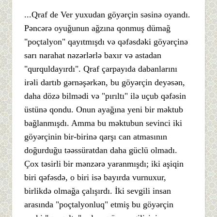
...Qraf de Ver yuxudan göyərçin səsinə oyandı.
Pəncərə oyuğunun ağzına qonmuş dümağ
"poçtalyon" qayıtmışdı və qəfəsdəki göyərçinə
sarı narahat nəzərlərlə baxır və astadan
"qurquldayırdı". Qraf çarpayıda dabanlarını
irəli dartıb gərnəşərkən, bu göyərçin deyəsən,
daha dözə bilmədi və "pırıltı" ilə uçub qəfəsin
üstünə qondu. Onun ayağına yeni bir məktub
bağlanmışdı. Amma bu məktubun sevinci iki
göyərçinin bir-birinə qarşı can atmasının
doğurduğu təəssüratdan daha güclü olmadı.
Çox təsirli bir mənzərə yaranmışdı; iki aşiqin
biri qəfəsdə, o biri isə bayırda vurnuxur,
birlikdə olmağa çalışırdı. İki sevgili insan
arasında "poçtalyonluq" etmiş bu göyərçin