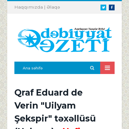
Haqqımızda
|
Əlaqə
Twitter
Facebook
Ana səhifə
Qraf Eduard de
Verin "Uilyam
Şekspir" təxəllüsü