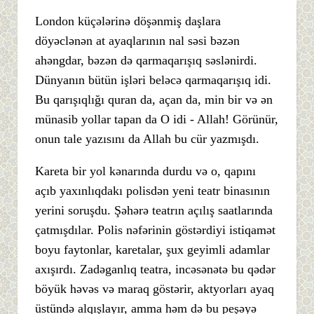
London küçələrinə döşənmiş daşlara
döyəclənən at ayaqlarının nal səsi bəzən
ahəngdar, bəzən də qarmaqarışıq səslənirdi.
Dünyanın bütün işləri beləcə qarmaqarışıq idi.
Bu qarışıqlığı quran da, açan da, min bir və ən
münasib yollar tapan da O idi - Allah! Görünür,
onun tale yazısını da Allah bu cür yazmışdı.
Kareta bir yol kənarında durdu və o, qapını
açıb yaxınlıqdakı polisdən yeni teatr binasının
yerini soruşdu. Şəhərə teatrın açılış saatlarında
çatmışdılar. Polis nəfərinin göstərdiyi istiqamət
boyu faytonlar, karetalar, şux geyimli adamlar
axışırdı. Zadəganlıq teatra, incəsənətə bu qədər
böyük həvəs və maraq göstərir, aktyorları ayaq
üstündə alqışlayır, amma həm də bu peşəyə