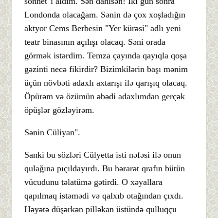
sonnet"i aldım. Sən dahisən! İki gün sonra
Londonda olacağam. Sənin də çox xoşladığın
aktyor Cems Berbesin "Yer kürəsi" adlı yeni
teatr binasının açılışı olacaq. Səni orada
görmək istərdim. Temza çayında qayıqla qoşa
gəzinti necə fikirdir? Bizimkilərin başı mənim
üçün növbəti adaxlı axtarışı ilə qarışıq olacaq.
Öpürəm və özümün əbədi adaxlımdan gerçək
öpüşlər gözləyirəm.
Sənin Cüliyan".
Sanki bu sözləri Cülyetta isti nəfəsi ilə onun
qulağına pıçıldayırdı. Bu hərarət qrafın bütün
vücudunu təlatümə gətirdi. O xəyallara
qapılmaq istəmədi və qalxıb otağından çıxdı.
Həyətə düşərkən pilləkan üstündə qulluqçu