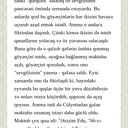
sanki "qurqultu" salaraq öz sevgilisinin
pəncərəsi önündə serenada oxuyurdu. Bu
anlarda qraf bu göyərçinlərin hər ikisini havaya
uçurub azad etmək istədi. Amma o andaca
fikrindən daşındı. Çünki kimsə ikisini də tutub
qanadlarını yolacaq və öz yuvasına salacaqdı.
Buna görə də o qalxıb qəfəsin üstünə qonmuş
göyərçini tutdu, ayağına bağlanmış məktubu
açdı, göyərçini qoxuladı, sonra onu
"sevgilisinin" yanına - qəfəsə saldı. Eyni
zamanda onu da fikirləşdi ki, bayırdakı
eyvanda bu quşlar üçün bir yuva düzəltdirsin
və onları oraya köçürdüb, qapısını da açıq
qoysun. Amma indi də Cülyettadan gələn
məktubu oxumaq istəyi daha güclü oldu.
Məktub çox qısa idi: "Əzizim Edu, "66-cı