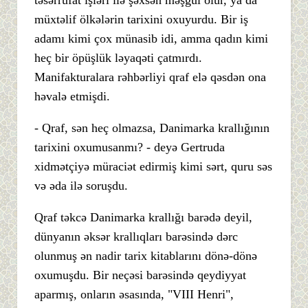
təsərrüfat işləri ilə şəxsən məşğul olur, ya da
müxtəlif ölkələrin tarixini oxuyurdu. Bir iş
adamı kimi çox münasib idi, amma qadın kimi
heç bir öpüşlük ləyaqəti çatmırdı.
Manifakturalara rəhbərliyi qraf elə qəsdən ona
həvalə etmişdi.
- Qraf, sən heç olmazsa, Danimarka krallığının
tarixini oxumusanmı? - deyə Gertruda
xidmətçiyə müraciət edirmiş kimi sərt, quru səs
və əda ilə soruşdu.
Qraf təkcə Danimarka krallığı barədə deyil,
dünyanın əksər krallıqları barəsində dərc
olunmuş ən nadir tarix kitablarını dönə-dönə
oxumuşdu. Bir neçəsi barəsində qeydiyyat
aparmış, onların əsasında, "VIII Henri",