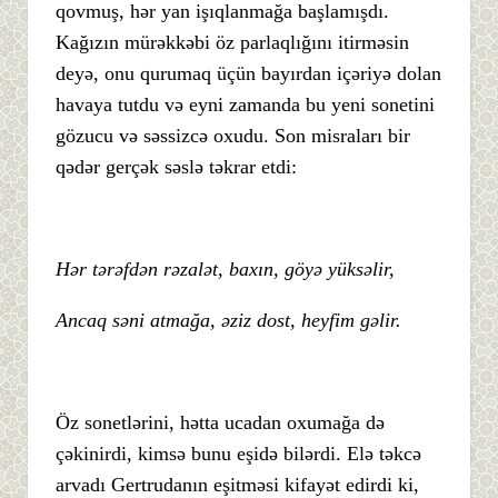
qovmuş, hər yan işıqlanmağa başlamışdı.
Kağızın mürəkkəbi öz parlaqlığını itirməsin
deyə, onu qurumaq üçün bayırdan içəriyə dolan
havaya tutdu və eyni zamanda bu yeni sonetini
gözucu və səssizcə oxudu. Son misraları bir
qədər gerçək səslə təkrar etdi:
Hər tərəfdən rəzalət, baxın, göyə yüksəlir,
Ancaq səni atmağa, əziz dost, heyfim gəlir.
Öz sonetlərini, hətta ucadan oxumağa də
çəkinirdi, kimsə bunu eşidə bilərdi. Elə təkcə
arvadı Gertrudanın eşitməsi kifayət edirdi ki,