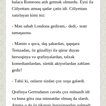
balaca Romeonu atıb getmək olmurdu. Eyni ilə
Cülyettanı atmaq qədər çətin idi. Cülyettanı
xatırlayan kimi tez:
- Mən sabah Londona gedirəm,- dedi,- teatr
tamaşasına.
- Mənim o qoca, daş şəhərdən, qapqara
Temzadan, öz gözəlliyi ilə qürur duyan
hersoqinya və qrafinyalardan, təlxək
komediantlardan, sürtük aktyorlardan zəhləm
gedir!
- Təbii ki, onların sizdən çox xoşu gələrdi.
Qrafinya Gertrudanın cavabı çox münasib idi
və buna görə ona minnətdar olmaq da olardı.
Amma o da öz tikanını buraxmaqdan qalmadı.