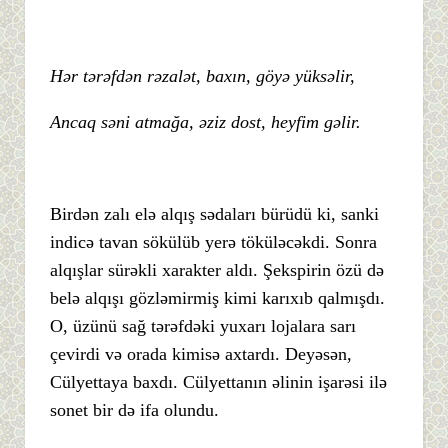
Hər tərəfdən rəzalət, baxın, göyə yüksəlir,
Ancaq səni atmağa, əziz dost, heyfim gəlir.
Birdən zalı elə alqış sədaları bürüdü ki, sanki
indicə tavan sökülüb yerə töküləcəkdi. Sonra
alqışlar sürəkli xarakter aldı. Şekspirin özü də
belə alqışı gözləmirmiş kimi karıxıb qalmışdı.
O, üzünü sağ tərəfdəki yuxarı lojalara sarı
çevirdi və orada kimisə axtardı. Deyəsən,
Cülyettaya baxdı. Cülyettanın əlinin işarəsi ilə
sonet bir də ifa olundu.