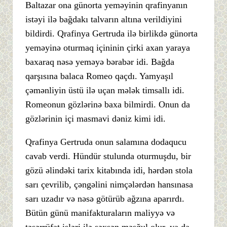
Baltazar ona günorta yeməyinin qrafinyanın
istəyi ilə bağdakı talvarın altına verildiyini
bildirdi. Qrafinya Gertruda ilə birlikdə günorta
yeməyinə oturmaq içininin çirki axan yaraya
baxaraq nəsə yeməyə bərabər idi. Bağda
qarşısına balaca Romeo qaçdı. Yamyaşıl
çəmənliyin üstü ilə uçan mələk timsallı idi.
Romeonun gözlərinə baxa bilmirdi. Onun da
gözlərinin içi masmavi dəniz kimi idi.
Qrafinya Gertruda onun salamına dodaqucu
cavab verdi. Hündür stulunda oturmuşdu, bir
gözü əlindəki tarix kitabında idi, hərdən stola
sarı çevrilib, çəngəlini nimçələrdən hansınasa
sarı uzadır və nəsə götürüb ağzına aparırdı.
Bütün günü manifakturaların maliyyə və