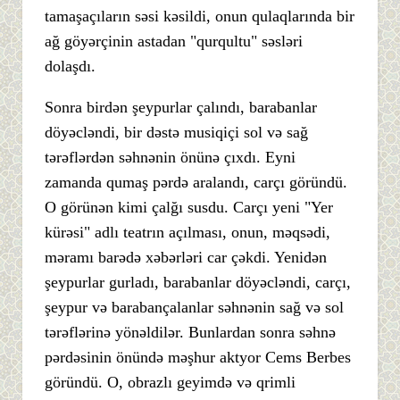
tamaşaçıların səsi kəsildi, onun qulaqlarında bir
ağ göyərçinin astadan "qurqultu" səsləri
dolaşdı.
Sonra birdən şeypurlar çalındı, barabanlar
döyəcləndi, bir dəstə musiqiçi sol və sağ
tərəflərdən səhnənin önünə çıxdı. Eyni
zamanda qumaş pərdə aralandı, carçı göründü.
O görünən kimi çalğı susdu. Carçı yeni "Yer
kürəsi" adlı teatrın açılması, onun, məqsədi,
məramı barədə xəbərləri car çəkdi. Yenidən
şeypurlar gurladı, barabanlar döyəcləndi, carçı,
şeypur və barabançalanlar səhnənin sağ və sol
tərəflərinə yönəldilər. Bunlardan sonra səhnə
pərdəsinin önündə məşhur aktyor Cems Berbes
göründü. O, obrazlı geyimdə və qrimli