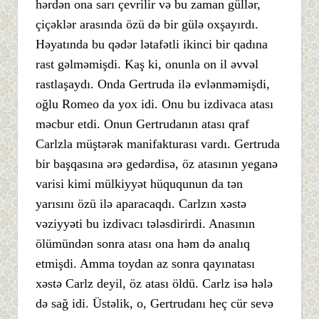
hərdən ona sarı çevrilir və bu zaman güllər,
çiçəklər arasında özü də bir gülə oxşayırdı.
Həyatında bu qədər lətafətli ikinci bir qadına
rast gəlməmişdi. Kaş ki, onunla on il əvvəl
rastlaşaydı. Onda Gertruda ilə evlənməmişdi,
oğlu Romeo da yox idi. Onu bu izdivaca atası
məcbur etdi. Onun Gertrudanın atası qraf
Carlzla müştərək manifakturası vardı. Gertruda
bir başqasına ərə gedərdisə, öz atasının yeganə
varisi kimi mülkiyyət hüququnun da tən
yarısını özü ilə aparacaqdı. Carlzın xəstə
vəziyyəti bu izdivacı tələsdirirdi. Anasının
ölümündən sonra atası ona həm də analıq
etmişdi. Amma toydan az sonra qayınatası
xəstə Carlz deyil, öz atası öldü. Carlz isə hələ
də sağ idi. Üstəlik, o, Gertrudanı heç cür sevə