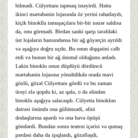
bilmədi. Cülyettanı tapmaq istəyirdi. Hətta
ikinci mərtəbənin lojasında öz yerini rahatlayıb,
kiçik binoklla tamaşaçılara bir-bir nəzər saldısa
da, onu görmədi. Birdən sanki qarşı tərəfdəki
üst lojaların hansındansa bir ağ göyərçin ayrıldı
və aşağıya doğru uçdu. Bu onun diqqətini cəlb
etdi və bunun bir ağ dəsmal olduğunu anladı.
Lakin binoklu onun düşdüyü dördüncü
mərtəbənin lojasına yönəltdikdə orada mavi
gözlü, gözəl Cülyettanı gördü və bu zaman
ürəyi elə qopdu ki, az qala, o da əlindən
binoklu aşağıya salacaqdı. Cülyetta binoklun
dairəsi önündə ona gülümsədi, əlini
dodaqlarına apardı və ona hava öpüşü
göndərdi. Bundan sonra teatrın içərisi və qumaş
pərdəsi daha da işıqlandı, gözəlləşdi,