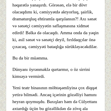
həqarətlə yanaşırdı. Görəsən, elə bir dövr
olacaqdımı ki, cəmiyyətdə aktyorluq, şairlik,
dramaturqluq ehtiramla qarşılansın?! Axı sənət
və sənətçi cəmiyyətin saflaşmasına xidmət
edirdi! Bəlkə də olacaqdı. Amma onda da yəqin
ki, əsil sənət və sənətçi deyil, fırıldaqçılar önə
çıxacaq, cəmiyyəti bataqlığa sürükləyəcəkdilər.
Bu da bir müəmma.
Dünyanı öyrənməklə qurtarmır, o öz sirrini
kimsəyə vermirdi.
Yeni teatr binasının möhtəşəmliyinə çox diqqət
yetirə bilmədi. Ancaq içərinin gözəlliyi hamını
heyran qoymuşdu. Baxışları həm də Cülyettanı
axtardığı üçün bu gözəllikdən də zövq ala