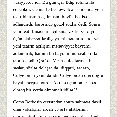
vəziyyətdə idi. Bu gün Çar Edip rolunu ifa
edəcəkdi. Cems Berbes əvvəlcə Londonda yeni
teatr binasının açılmasını böyük hadisə
adlandırdı, barəsində gözəl sözlər dedi. Sonra
yeni teatr binasının açılışına razılıq verdiyi
üçün əlahəzrət kraliçaya minnətdarlıq etdi və
yeni teatrın açılışını mənəviyyat bayramı
adlandırıb, hamını bu bayram münasibəti ilə
təbrik elədi. Qraf de Verin qulaqlarında bu
səslər, sözlər dolaşsa da, diqqəti, əsasən,
Cülyettanın yanında idi. Cülyettadan ona doğru
həyat enerjisi axırdı. Axı nə üçün onlar əbədi
olaraq bir yerdə olmamalı idilər?!
Cems Berbesin çıxışından sonra səhnəyə daxil
olan vokalçılar arqan və arfa alətlərinin
müşayiəti ilə bir neçə romans oxudular. Bunlar