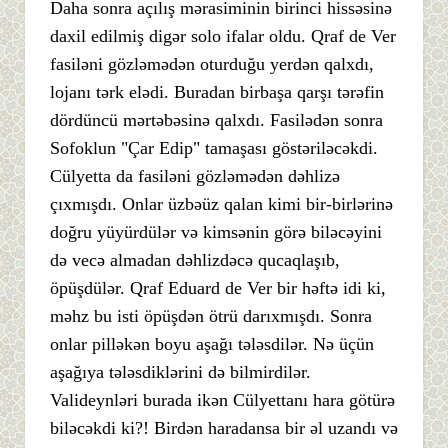
Daha sonra açılış mərasiminin birinci hissəsinə
daxil edilmiş digər solo ifalar oldu. Qraf de Ver
fasiləni gözləmədən oturduğu yerdən qalxdı,
lojanı tərk elədi. Buradan birbaşa qarşı tərəfin
dördüncü mərtəbəsinə qalxdı. Fasilədən sonra
Sofoklun "Çar Edip" tamaşası göstəriləcəkdi.
Cülyetta da fasiləni gözləmədən dəhlizə
çıxmışdı. Onlar üzbəüz qalan kimi bir-birlərinə
doğru yüyürdülər və kimsənin görə biləcəyini
də vecə almadan dəhlizdəcə qucaqlaşıb,
öpüşdülər. Qraf Eduard de Ver bir həftə idi ki,
məhz bu isti öpüşdən ötrü darıxmışdı. Sonra
onlar pilləkən boyu aşağı tələsdilər. Nə üçün
aşağıya tələsdiklərini də bilmirdilər.
Valideynləri burada ikən Cülyettanı hara götürə
biləcəkdi ki?! Birdən haradansa bir əl uzandı və