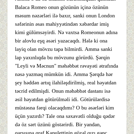
Balaca Romeo onun gözünün içinə özünün
məsum nəzərləri ilə baxır, sanki onun London
səfərinin əsas mahiyyətindən xəbərdar imiş
kimi gülümsəyirdi. Nə vaxtsa Romeonun adına
bir alovlu eşq əsəri yazacaqdı. Hələ ki ona
layiq olan mövzu tapa bilmirdi. Amma sanki
lap yaxınlıqda bu mövzunu görürdü. Şərqin
"Leyli və Məcnun" məhəbbət rəvayəti ətrafında
nəsə yazmaq mümkün idi. Amma Şərqdə hər
şey həddən artıq ilahiləşdirilmiş, real həyatdan
təcrid edilmişdi. Onun məhəbbət dastanı isə
əsil həyatdan götürülməli idi. Götürülərdisə
müstəsna fərqi olacaqdımı? O bu əsərləri kim
üçün yazırdı? Tale ona səxavətli olduğu qədər
də öz sərt üzünü göstərirdi. Bir yandan,
qarşısına qraf Kapulettinin gözəl qızı gənc