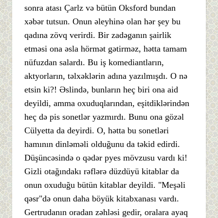
sonra atası Çarlz və bütün Oksford bundan
xəbər tutsun. Onun əleyhinə olan hər şey bu
qadına zövq verirdi. Bir zadəganın şairlik
etməsi ona əsla hörmət gətirməz, hətta tamam
nüfuzdan salardı. Bu iş komediantların,
aktyorların, təlxəklərin adına yazılmışdı. O nə
etsin ki?! Əslində, bunların heç biri ona aid
deyildi, amma oxuduqlarından, eşitdiklərindən
heç də pis sonetlər yazmırdı. Bunu ona gözəl
Cülyetta da deyirdi. O, hətta bu sonetləri
hamının dinləməli olduğunu da təkid edirdi.
Düşüncəsində o qədər pyes mövzusu vardı ki!
Gizli otağındakı rəflərə düzdüyü kitablar da
onun oxuduğu bütün kitablar deyildi. "Meşəli
qəsr"də onun daha böyük kitabxanası vardı.
Gertrudanın oradan zəhləsi gedir, oralara ayaq