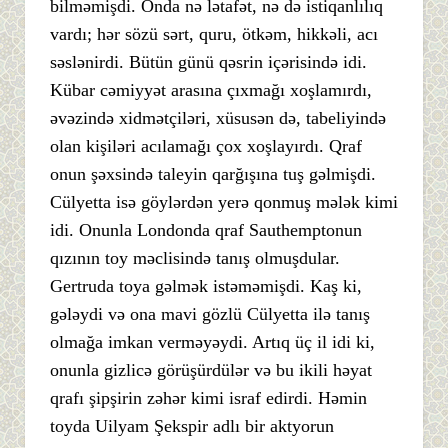
bilməmişdi. Onda nə lətafət, nə də istiqanlılıq
vardı; hər sözü sərt, quru, ötkəm, hikkəli, acı
səslənirdi. Bütün günü qəsrin içərisində idi.
Kübar cəmiyyət arasına çıxmağı xoşlamırdı,
əvəzində xidmətçiləri, xüsusən də, tabeliyində
olan kişiləri acılamağı çox xoşlayırdı. Qraf
onun şəxsində taleyin qarğışına tuş gəlmişdi.
Cülyetta isə göylərdən yerə qonmuş mələk kimi
idi. Onunla Londonda qraf Sauthemptonun
qızının toy məclisində tanış olmuşdular.
Gertruda toya gəlmək istəməmişdi. Kaş ki,
gələydi və ona mavi gözlü Cülyetta ilə tanış
olmağa imkan verməyəydi. Artıq üç il idi ki,
onunla gizlicə görüşürdülər və bu ikili həyat
qrafı şipşirin zəhər kimi israf edirdi. Həmin
toyda Uilyam Şekspir adlı bir aktyorun