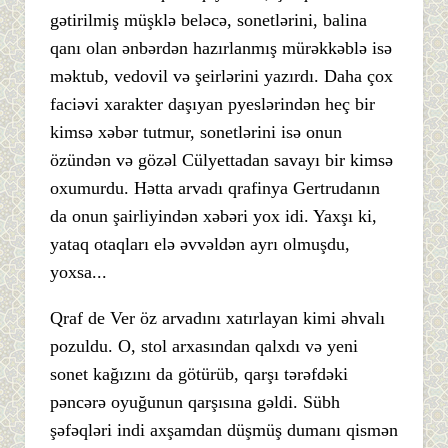
gətirilmiş müşklə beləcə, sonetlərini, balina
qanı olan ənbərdən hazırlanmış mürəkkəblə isə
məktub, vedovil və şeirlərini yazırdı. Daha çox
faciəvi xarakter daşıyan pyeslərindən heç bir
kimsə xəbər tutmur, sonetlərini isə onun
özündən və gözəl Cülyettadan savayı bir kimsə
oxumurdu. Hətta arvadı qrafinya Gertrudanın
da onun şairliyindən xəbəri yox idi. Yaxşı ki,
yataq otaqları elə əvvəldən ayrı olmuşdu,
yoxsa...
Qraf de Ver öz arvadını xatırlayan kimi əhvalı
pozuldu. O, stol arxasından qalxdı və yeni
sonet kağızını da götürüb, qarşı tərəfdəki
pəncərə oyuğunun qarşısına gəldi. Sübh
şəfəqləri indi axşamdan düşmüş dumanı qismən