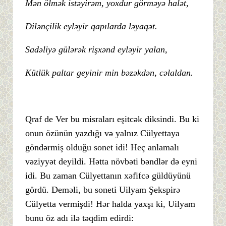
Mən ölmək istəyirəm, yoxdur görməyə halət,
Dilənçilik eyləyir qapılarda ləyaqət.
Sadəliyə gülərək rişxənd eyləyir yalan,
Kütlük paltar geyinir min bəzəkdən, cəlaldan.
Qraf de Ver bu misraları eşitcək diksindi. Bu ki
onun özünün yazdığı və yalnız Cülyettaya
göndərmiş olduğu sonet idi! Heç anlamalı
vəziyyət deyildi. Hətta növbəti bəndlər də eyni
idi. Bu zaman Cülyettanın xəfifcə güldüyünü
gördü. Deməli, bu soneti Uilyam Şekspirə
Cülyetta vermişdi! Hər halda yaxşı ki, Uilyam
bunu öz adı ilə təqdim edirdi: