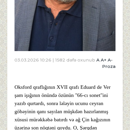
03.03.2026 10:26
| 1582 dəfə oxunub
A
A+
A-
Proza
Oksford qraflığının XVII qrafı Eduard de Ver
şam işığının önündə özünün "66-cı sonet"ini
yazıb qurtardı, sonra lələyin ucunu ceyran
göbəyinin qanı sayılan müşkdən hazırlanmış
xüsusi mürəkkəbə batırdı və ağ Çin kağızının
üzərinə son nöqtəni qoydu. O, Şərqdən