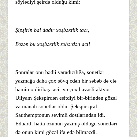
söylədiyi şeirdə olduğu kimi:
Şipşirin bal dadır xoşbəxtlik tacı,
Bəzən bu xoşbəxtlik zəhərdən acı!
Sonralar onu bədii yaradıcılığa, sonetlər
yazmağa daha çox sövq edən bir səbəb də elə
həmin o diribaş tacir və çox həvəsli aktyor
Uilyam Şekspirdən eşitdiyi bir-birindən gözəl
və mənalı sonetlər oldu. Şekspir qraf
Sauthemptonun sevimli dostlarından idi.
Eduard, hətta özünün yazmış olduğu sonetləri
də onun kimi gözəl ifa edə bilməzdi.