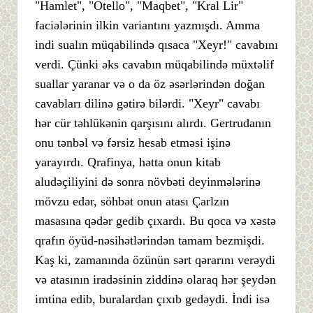
"Hamlet", "Otello", "Maqbet", "Kral Lir"
faciələrinin ilkin variantını yazmışdı. Amma
indi sualın müqabilində qısaca "Xeyr!" cavabını
verdi. Çünki əks cavabın müqabilində müxtəlif
suallar yaranar və o da öz əsərlərindən doğan
cavabları dilinə gətirə bilərdi. "Xeyr" cavabı
hər cür təhlükənin qarşısını alırdı. Gertrudanın
onu tənbəl və fərsiz hesab etməsi işinə
yarayırdı. Qrafinya, hətta onun kitab
aludəçiliyini də sonra növbəti deyinmələrinə
mövzu edər, söhbət onun atası Çarlzın
masasına qədər gedib çıxardı. Bu qoca və xəstə
qrafın öyüd-nəsihətlərindən tamam bezmişdi.
Kaş ki, zamanında özünün sərt qərarını verəydi
və atasının iradəsinin ziddinə olaraq hər şeydən
imtina edib, buralardan çıxıb gedəydi. İndi isə