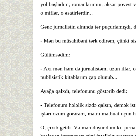
yol başladım; romanlarımın, əksər povest v
o miflər, o əsatirlərdir...
Gənc jurnalistin alnında tər puçurlamışdı, d
- Mən bu müsahibəni tərk edirəm, çünki siz
Gülümsədim:
- Axı mən həm də jurnalistəm, uzun illər, 
publisistik kitablarım çap olunub...
Ayağa qalxdı, telefonunu göstərib dedi:
- Telefonum hələlik sizdə qalsın, demək ist
işləri özüm görərəm, mətni mətbuat üçün h
O, çıxıb getdi. Və mən düşündüm ki, jurnal
başlayan internet və süni intellekt erasını