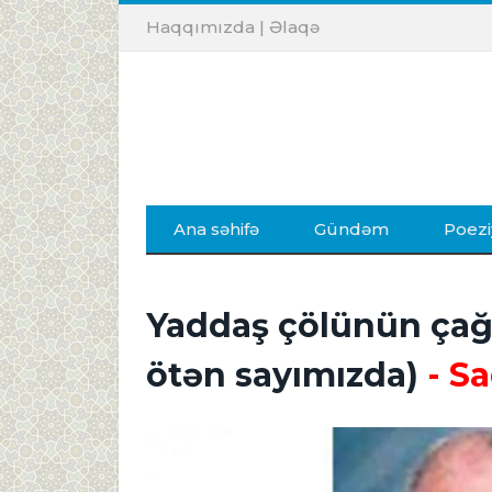
Haqqımızda
|
Əlaqə
Ana səhifə
Gündəm
Poezi
Yaddaş çölünün çağı
ötən sayımızda)
- S