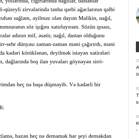
 yollarında, cığırlarında nağıllar, dastanlar
-qüzeyli zirvələrində tənha qərbi ağaclarının qəlbi
, ruhən sağlam, əyilməz olan dayım Malikin, nağıl,
ımsuranın söz işığını xatırlayıram. Sözün qısası,
ralar adının mif, əsatir, nağıl, dastan olduğunu
 sirr-sehr dünyası zaman-zaman məni çağırırdı, məni
da kədəri körüklənən, deyilmək istəyən xatirələri
1
n, dağlarında boş ilan yuvaları göynəyən sirri-
A
ö
rimdən heç nə başa düşməyib. Və kədərli bir
1
T
s
i:
1
K
-
özləmə, bəzən heç nə deməmək hər şeyi deməkdən