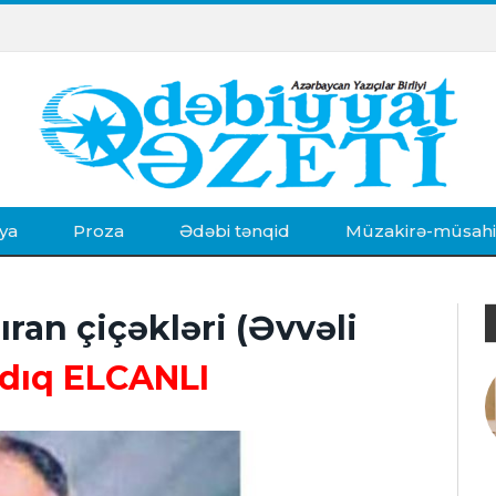
ya
Proza
Ədəbi tənqid
Müzakirə-müsah
ran çiçəkləri (Əvvəli
adıq ELCANLI