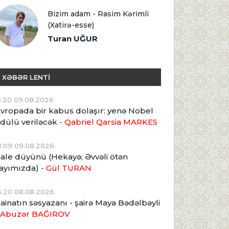
Bizim adam - Rasim Kərimli
(Xatirə-esse)
Turan UĞUR
XƏBƏR LENTİ
3:20 09.08.2026
vropada bir kabus dolaşır: yenə Nobel
dülü veriləcək
- Qabriel Qarsia MARKES
0:09 09.08.2026
ale düyünü (Hekayə; Əvvəli ötən
ayımızda)
- Gül TURAN
6:20 08.08.2026
ainatın səsyazanı - şairə Maya Bədəlbəyli
 Abuzər BAĞIROV