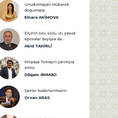
Unudulmayan mübarək
doğumlara...
Elnarə AKİMOVA
Elçinin özü, sözü, izi, yaxud
epoxalar dəyişsə də...
Abid TAHİRLİ
Mirpaşa Tomayın yarımçıq
ömrü
Dilqəm ƏHMƏD
Şairlər kədərlənməsin
Orxan ARAS