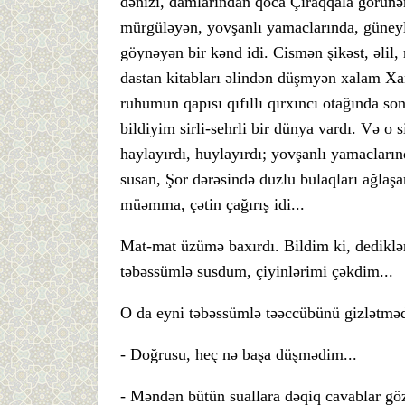
dənizi, damlarından qoca Çıraqqala görünən,
mürgüləyən, yovşanlı yamaclarında, güneyli
göynəyən bir kənd idi. Cismən şikəst, əlil
dastan kitabları əlindən düşmyən xalam Xan
ruhumun qapısı qıfıllı qırxıncı otağında son
bildiyim sirli-sehrli bir dünya vardı. Və o
haylayırdı, huylayırdı; yovşanlı yamacların
susan, Şor dərəsində duzlu bulaqları ağlaşa
müəmma, çətin çağırış idi...
Mat-mat üzümə baxırdı. Bildim ki, dediklə
təbəssümlə susdum, çiyinlərimi çəkdim...
O da eyni təbəssümlə təəccübünü gizlətməd
- Doğrusu, heç nə başa düşmədim...
- Məndən bütün suallara dəqiq cavablar g