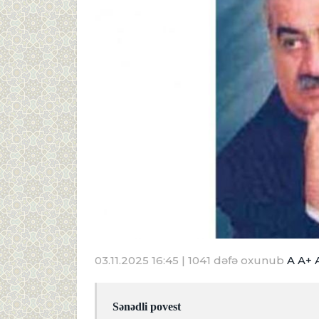
03.11.2025 16:45
| 1041 dəfə oxunub
A
A+
Sənədli povest