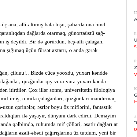
1
A
i-üç ana, əlli-altımış bala loşu, şəhərdə ona hind
aqaranlıqdan dağlarda otarmaq, günortaüstü sağ-
1
U
 iş deyildi. Bir də görürdün, beş-altı çalağan,
S
ına şığımaq üçün fürsət axtarır, o anda gərək
1
Z
ğan, çiluuu!.. Bizdə cücə yooxdu, yuxarı kənddə
alağanlar, quzğunlar qıy vura-vura yuxarı kəndə -
1
n itirdilər. Çox illər sonra, universitetin filologiya
G
mif imiş, o mifə çalağanları, quzğunları inandırmaq
H
uzun qərinələr, əsrlər boyu öz miflərini, fantastik
 yaratdıqları ilə yaşayır, dünyanı dərk edirdi. Deməyim
2
"
anda qəlbimdə, ruhumda mif çölləri, əsatir dağları at
0
ağların əzəli-əbədi çağırışlarına üz tutdum, yeni bir