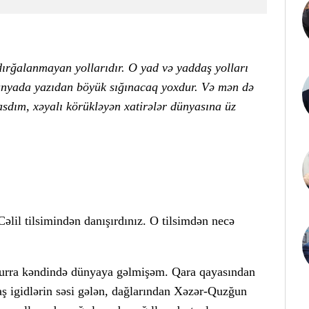
ırğalanmayan yollarıdır. O yad və yaddaş yolları
i dünyada yazıdan böyük sığınacaq yoxdur. Və mən də
sdım, xəyalı körükləyən xatirələr dünyasına üz
Cəlil tilsimindən danışırdınız. O tilsimdən necə
urra kəndində dünyaya gəlmişəm. Qara qayasından
aş igidlərin səsi gələn, dağlarından Xəzər-Quzğun