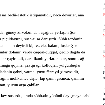
1
B
S
əsas bədii-estetik istiqamətidir, necə deyərlər, ana
1
D
da, güney zirvələrindən aşağıda yerləşən Şor
M
ə pıçıldayırdı, susa-susa danışırdı. Sübh tezdənin
n anam deyirdi ki, tez elə, balam, loşlar Şor
1
U
unlar dolanır, yerdə çaqqal-çuqqal, gedib dağda da
r çəyirtkəli, qaratikanlı yerlərdə otar, sonra sağ-
çmağa qoyma, çayqırağı kolluqlar, yulğunluqlar
1
ədənin qəbri, yatma, yuxu Əzrayıl girəvəsidir,
S
ğını möhkəmcə dişlə, lap qanın çıxınca, qanının
sən, yuxun ərşə çəkilər...
1
İ
y-key susurdu, arada söhbətin yönünü dəyişməyə cəhd
p
v