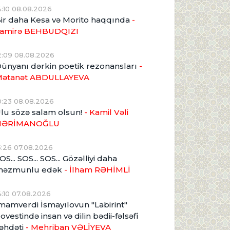
4:10 08.08.2026
ir daha Kesa və Morito haqqında
-
amirə BEHBUDQIZI
2:09 08.08.2026
ünyanı dərkin poetik rezonansları
-
ətanət ABDULLAYEVA
0:23 08.08.2026
lu sözə salam olsun!
- Kamil Vəli
NƏRİMANOĞLU
5:26 07.08.2026
OS... SOS... SOS... Gözəlliyi daha
məzmunlu edək
- İlham RƏHİMLİ
4:10 07.08.2026
mamverdi İsmayılovun "Labirint"
ovestində insan və dilin bədii-fəlsəfi
əhdəti
- Mehriban VƏLİYEVA