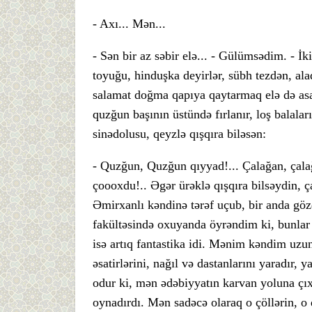
- Axı... Mən...
- Sən bir az səbir elə... - Gülümsədim. - İk
toyuğu, hinduşka deyirlər, sübh tezdən, al
salamat doğma qapıya qaytarmaq elə də asan
quzğun başının üstündə fırlanır, loş balalar
sinədolusu, qeyzlə qışqıra biləsən:
- Quzğun, Quzğun qıyyad!... Çalağan, çala
çoooxdu!.. Əgər ürəklə qışqıra bilsəydin, ç
Əmirxanlı kəndinə tərəf uçub, bir anda gözdə
fakültəsində oxuyanda öyrəndim ki, bunlar 
isə artıq fantastika idi. Mənim kəndim uzun-
əsatirlərini, nağıl və dastanlarını yaradır,
odur ki, mən ədəbiyyatın karvan yoluna çıx
oynadırdı. Mən sadəcə olaraq o çöllərin, o d