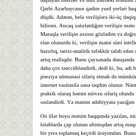
Qərbi Azərbaycanın qədim yurd yerləri haq
düşdü. Adətən, belə verilişlərə iki-üç dəq
bilirəm. Ancaq xatırlatdığım verilişin mətn
Maraqla verilişin axırını gözlədim və doğrus
elan olunurdu ki, verilişin mətni süni intel
hazırlıq, tarixi-analitik təfəkkür tələb edə
artıq reallıqdır. Bunu çayxanada danışand
daha çox təəccübləndirdi, dedi ki, bu, adi bi
poeziya nümunəsi sifariş etmək də mümkündü
internet vasitəsilə sənə təqdim olunur. Nü
praktik olaraq həmin mövzu sifariş olundu v
səsləndirdi. Və mənim ədəbiyyata yazığım g
On illər boyu mənim haqqımda yazılan, müxt
kitablarda çap olunan altımışdan artıq məqa
bir yerə toplamaq keçirdi ürəyimdən. Bu