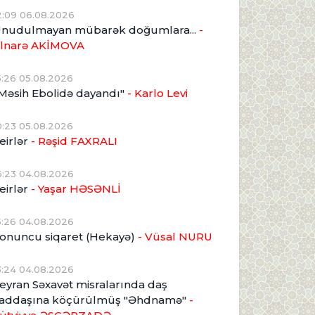
2:09 06.08.2026
nudulmayan mübarək doğumlara...
-
lnarə AKİMOVA
5:26 05.08.2026
Məsih Ebolidə dayandı"
- Karlo Levi
0:23 05.08.2026
eirlər
- Rəşid FAXRALI
6:23 04.08.2026
eirlər
- Yaşar HƏSƏNLİ
5:26 04.08.2026
onuncu siqaret (Hekayə)
- Vüsal NURU
3:24 04.08.2026
eyran Səxavət misralarında daş
addaşına köçürülmüş "Əhdnamə"
-