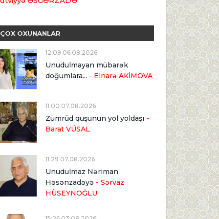
ütviyyə ƏSGƏRZADƏ
ÇOX OXUNANLAR
12:09 06.08.2026
Unudulmayan mübarək
doğumlara...
- Elnarə AKİMOVA
11:00 07.08.2026
Zümrüd quşunun yol yoldaşı
-
Barat VÜSAL
11:29 07.08.2026
Unudulmaz Nəriman
Həsənzadəyə
- Sərvaz
HÜSEYNOĞLU
15:26 03.08.2026