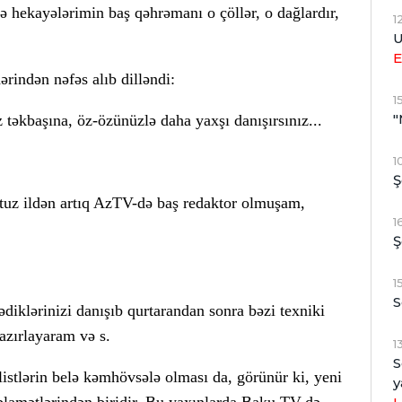
ə hekayələrimin baş qəhrəmanı o çöllər, o dağlardır,
1
U
E
ərindən nəfəs alıb dilləndi:
1
"
 təkbaşına, öz-özünüzlə daha yaxşı danışırsınız...
1
Ş
otuz ildən artıq AzTV-də baş redaktor olmuşam,
1
Ş
1
S
ədiklərinizi danışıb qurtarandan sonra bəzi texniki
azırlayaram və s.
1
S
istlərin belə kəmhövsələ olması da, görünür ki, yeni
y
n əlamətlərindən biridir. Bu yaxınlarda Baku TV-də