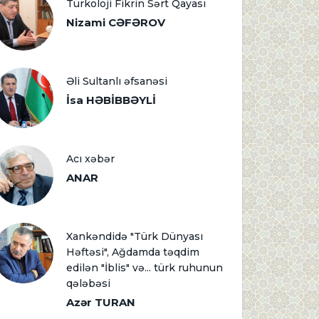
Türkoloji Fikrin Sərt Qayası
Nizami CƏFƏROV
Əli Sultanlı əfsanəsi
İsa HƏBİBBƏYLİ
Acı xəbər
ANAR
Xankəndidə "Türk Dünyası
Həftəsi", Ağdamda təqdim
edilən "İblis" və... türk ruhunun
qələbəsi
Azər TURAN