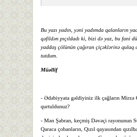
Bu yazı yadın, yəni yadımda qalanların yad
qəfildən pıçıldadı ki, bizi də yaz, bu fan
yaddaş çölünün çağıran çiçəklərinə qulaq a
tutdum.
Müəllif
- Ədəbiyyata gəldiyiniz ilk çağların Mirzə 
qurtuldunuz?
- Mən Şabran, keçmiş Dəvəçi rayonunun S
Qaraca çobanların, Qızıl qayasından qızılb