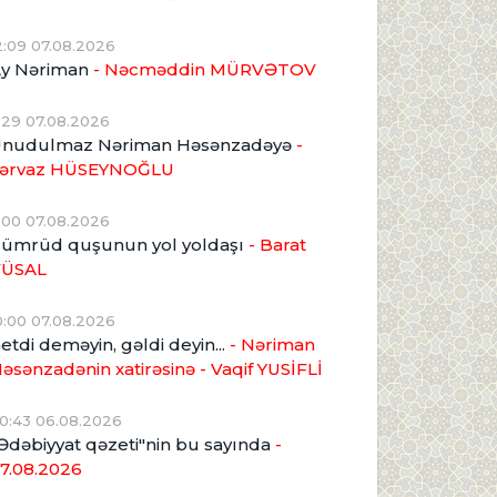
2:09 07.08.2026
y Nəriman
- Nəcməddin MÜRVƏTOV
1:29 07.08.2026
nudulmaz Nəriman Həsənzadəyə
-
ərvaz HÜSEYNOĞLU
1:00 07.08.2026
ümrüd quşunun yol yoldaşı
- Barat
VÜSAL
0:00 07.08.2026
etdi deməyin, gəldi deyin...
- Nəriman
əsənzadənin xatirəsinə
- Vaqif YUSİFLİ
0:43 06.08.2026
Ədəbiyyat qəzeti"nin bu sayında
-
7.08.2026