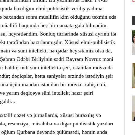
L
qında baxdığım elmi-publisistik veriliş yadıma
iqə baxandan sonra müəllifin kim olduğunu təxmin edə
 müəllifi haqqında heç bir qənaətə gələ bilmədim.
u, heyrətləndim. Sonluq titrlərində xüsusi ayrıntı ilə
lekt tərəfindən hazırlanmışdır. Xüsusi elmi-publisistik
n mətn və süni intellekt, nə qədər heyrətamiz olsa da,
a Şabran Ədəbi Birliyinin sədri Bayram Novruz məni
r haldır, indi süni intellektə şeir, istənilən mövzuda
r; dəqiqələr, hətta saniyələr ərzində istədiyin şeir
munə üçün məndən istənilən bir mövzu xahiş etdi,
ə yarım dəqiqəyə süni intellekt hazır şeiri
əldi...
əlif qəzet və jurnallarda, xüsusi buraxılış və
lə, resenziya, müsahibə və digər publisistik yazıları
nu oğlum Qurbana deyəndə gülümsədi, həmin anda