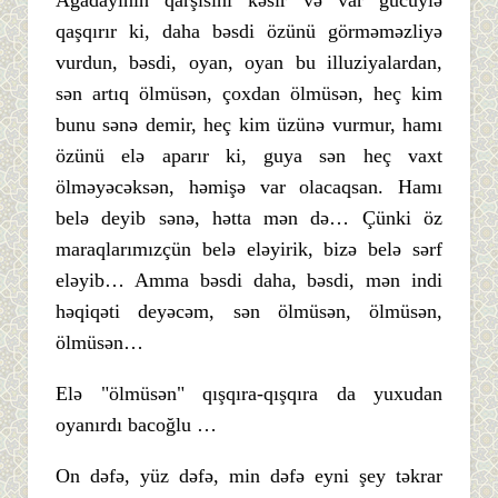
qaşqırır ki, daha bəsdi özünü görməməzliyə
vurdun, bəsdi, oyan, oyan bu illuziyalardan,
sən artıq ölmüsən, çoxdan ölmüsən, heç kim
bunu sənə demir, heç kim üzünə vurmur, hamı
özünü elə aparır ki, guya sən heç vaxt
ölməyəcəksən, həmişə var olacaqsan. Hamı
belə deyib sənə, hətta mən də… Çünki öz
maraqlarımızçün belə eləyirik, bizə belə sərf
eləyib… Amma bəsdi daha, bəsdi, mən indi
həqiqəti deyəcəm, sən ölmüsən, ölmüsən,
ölmüsən…
Elə "ölmüsən" qışqıra-qışqıra da yuxudan
oyanırdı bacoğlu …
On dəfə, yüz dəfə, min dəfə eyni şey təkrar