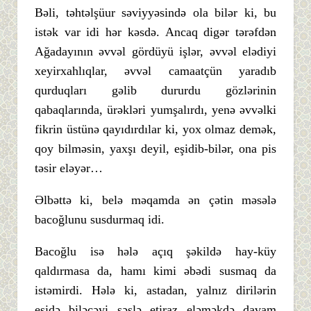
Bəli, təhtəlşüur səviyyəsində ola bilər ki, bu
istək var idi hər kəsdə. Ancaq digər tərəfdən
Ağadayının əvvəl gördüyü işlər, əvvəl elədiyi
xeyirxahlıqlar, əvvəl camaatçün yaradıb
qurduqları gəlib dururdu gözlərinin
qabaqlarında, ürəkləri yumşalırdı, yenə əvvəlki
fikrin üstünə qayıdırdılar ki, yox olmaz demək,
qoy bilməsin, yaxşı deyil, eşidib-bilər, ona pis
təsir eləyər…
Əlbəttə ki, belə məqamda ən çətin məsələ
bacoğlunu susdurmaq idi.
Bacoğlu isə hələ açıq şəkildə hay-küy
qaldırmasa da, hamı kimi əbədi susmaq da
istəmirdi. Hələ ki, astadan, yalnız dirilərin
eşidə biləcəyi səslə etiraz eləməkdə davam