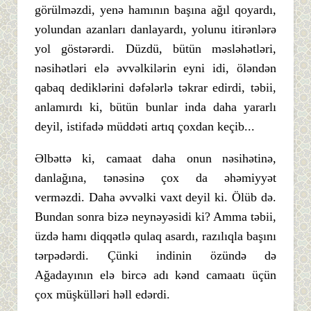
görülməzdi, yenə hamının başına ağıl qoyardı,
yolundan azanları danlayardı, yolunu itirənlərə
yol göstərərdi. Düzdü, bütün məsləhətləri,
nəsihətləri elə əvvəlkilərin eyni idi, öləndən
qabaq dediklərini dəfələrlə təkrar edirdi, təbii,
anlamırdı ki, bütün bunlar inda daha yararlı
deyil, istifadə müddəti artıq çoxdan keçib...
Əlbəttə ki, camaat daha onun nəsihətinə,
danlağına, tənəsinə çox da əhəmiyyət
verməzdi. Daha əvvəlki vaxt deyil ki. Ölüb də.
Bundan sonra bizə neynəyəsidi ki? Amma təbii,
üzdə hamı diqqətlə qulaq asardı, razılıqla başını
tərpədərdi. Çünki indinin özündə də
Ağadayının elə bircə adı kənd camaatı üçün
çox müşkülləri həll edərdi.