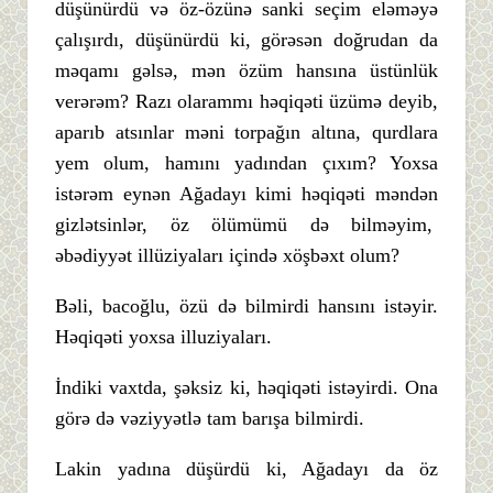
düşünürdü və öz-özünə sanki seçim eləməyə
çalışırdı, düşünürdü ki, görəsən doğrudan da
məqamı gəlsə, mən özüm hansına üstünlük
verərəm? Razı olarammı həqiqəti üzümə deyib,
aparıb atsınlar məni torpağın altına, qurdlara
yem olum, hamını yadından çıxım? Yoxsa
istərəm eynən Ağadayı kimi həqiqəti məndən
gizlətsinlər, öz ölümümü də bilməyim,
əbədiyyət illüziyaları içində xöşbəxt olum?
Bəli, bacoğlu, özü də bilmirdi hansını istəyir.
Həqiqəti yoxsa illuziyaları.
İndiki vaxtda, şəksiz ki, həqiqəti istəyirdi. Ona
görə də vəziyyətlə tam barışa bilmirdi.
Lakin yadına düşürdü ki, Ağadayı da öz