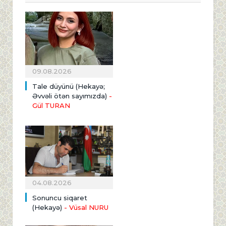
09.08.2026
Tale düyünü (Hekayə;
Əvvəli ötən sayımızda)
-
Gül TURAN
04.08.2026
Sonuncu siqaret
(Hekayə)
- Vüsal NURU