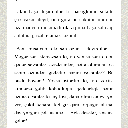
Lakin başa düşürdülər ki, bacoğlunun sükutu
çox çəkən deyil, ona görə bu sükutun ömrünü
uzatmaqçün mütəmadi olaraq ona başa salmaq,
anlatmaq, izah eləmək lazımdı…
-Bəx, misalçün, elə sən özün - deyirdilər. -
Məgər sən istəməzsən ki, nə vaxtsa səni də bu
qədər sevsinlər, əzizləsinlər, hətta ölümünü də
sənin özündən gizlədib nazını çəksinlər? Bu
pisdi bəyəm? Yoxsa istərdin ki, nə vaxtsa
kimlərsə gəlib kobudluqla, qəddarlıqla sənin
üzünə desinlər ki, ay kişi, daha ölmüsən ey, yol
ver, çəkil kənara, ket gir qara torpağın altına,
daş yorğanı çək üstünə… Belə desələr, xoşuna
gələr?