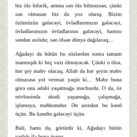
biz ölə bilərik, amma sən ölə bilməzsən, çünki
sən olmasan biz də yox olarıq. Bizim
özümüzün gələcəyi, övladlarımızın gələcəyi,
övladlarımızın övladlarının gələcəyi, hamısı
səndən asılıdır, sən ölsən dünya dağılacaq…
Ağadayı da bütün bu sözlərdən sonra tamam
inanmışdı ki heç vaxt ölməyəcək. Çünki o ölsə,
hər şey məhv olacaq. Allah da hər şeyin məhv
olmasına yol verməz yəqin ki… Məhz buna
görə onu ədəbi yaşatmağa məcburdu. O da, öz
növbəsində əbədi yaşamağa, çalışmağa,
işləməyə, məhkumdur. Ən azından bu kənd
üçün. Bu kəndin gələcəyi üçün.
Bəli, hamı da, görürdü ki, Ağadayı bütün
varlığı ilə buna inanır.