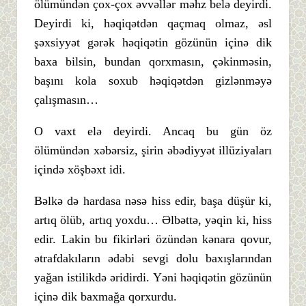
ölümündən çox-çox əvvəllər məhz belə deyirdi.
Deyirdi ki, həqiqətdən qaçmaq olmaz, əsl
şəxsiyyət gərək həqiqətin gözünün içinə dik
baxa bilsin, bundan qorxmasın, çəkinməsin,
başını kola soxub həqiqətdən gizlənməyə
çalışmasın…
O vaxt elə deyirdi. Ancaq bu gün öz
ölümündən xəbərsiz, şirin əbədiyyət illüziyaları
içində xöşbəxt idi.
Bəlkə də hardasa nəsə hiss edir, başa düşür ki,
artıq ölüb, artıq yoxdu… Əlbəttə, yəqin ki, hiss
edir. Lakin bu fikirləri özündən kənara qovur,
ətrafdakıların ədəbi sevgi dolu baxışlarından
yağan istilikdə əridirdi. Yəni həqiqətin gözünün
içinə dik baxmağa qorxurdu.