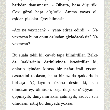
bərkdən danışmasın. - Əlbəttə, başa düşürük.
Çox gözəl başa düşürük. Amma yavaş ol,
eşidər, pis olar. Qoy bilməsin.
-Axı nə vaxtacan? - yenə etiraz edirdi. - Nə
vaxtacan bunu onun özündən gizlədəcəksiz? Nə
vaxtacan?
Bu suala təbii ki, cavab tapa bilmirdilər. Bəlkə
də ürəklərinin dərinliyində istəyirdilər ki,
onların içindən kimsə bir nəfər irəli çıxsın,
cəsarətini toplasın, hətta bir az da qəddarlıqla
birbaşa Ağadayının üzünə desin ki, sən
ölmüsən ey, ölmüsən, başa düşürsən? Qiyamət
qopmayıb, dünyanın axırı çatmayıb, sadəcə sən
ölmüsən, artıq bu dünyada yoxsan.