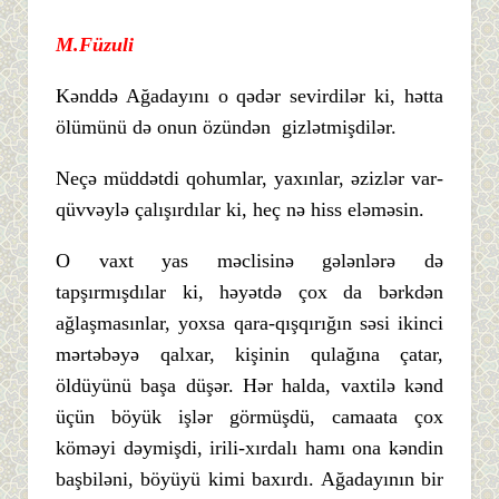
M.Füzuli
Kənddə Ağadayını o qədər sevirdilər ki, hətta
ölümünü də onun özündən gizlətmişdilər.
Neçə müddətdi qohumlar, yaxınlar, əzizlər var-
qüvvəylə çalışırdılar ki, heç nə hiss eləməsin.
O vaxt yas məclisinə gələnlərə də
tapşırmışdılar ki, həyətdə çox da bərkdən
ağlaşmasınlar, yoxsa qara-qışqırığın səsi ikinci
mərtəbəyə qalxar, kişinin qulağına çatar,
öldüyünü başa düşər. Hər halda, vaxtilə kənd
üçün böyük işlər görmüşdü, camaata çox
köməyi dəymişdi, irili-xırdalı hamı ona kəndin
başbiləni, böyüyü kimi baxırdı. Ağadayının bir