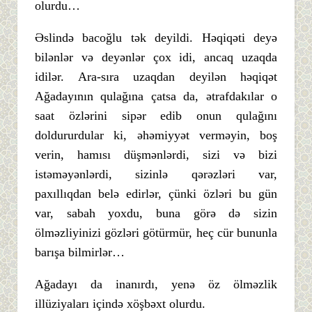
olurdu…
Əslində bacoğlu tək deyildi. Həqiqəti deyə
bilənlər və deyənlər çox idi, ancaq uzaqda
idilər. Ara-sıra uzaqdan deyilən həqiqət
Ağadayının qulağına çatsa da, ətrafdakılar o
saat özlərini sipər edib onun qulağını
doldururdular ki, əhəmiyyət verməyin, boş
verin, hamısı düşmənlərdi, sizi və bizi
istəməyənlərdi, sizinlə qərəzləri var,
paxıllıqdan belə edirlər, çünki özləri bu gün
var, sabah yoxdu, buna görə də sizin
ölməzliyinizi gözləri götürmür, heç cür bununla
barışa bilmirlər…
Ağadayı da inanırdı, yenə öz ölməzlik
illüziyaları içində xöşbəxt olurdu.