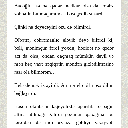
Bacoğlu isə nə qədər inadkar olsa da, məhz
söhbətin bu məqamında fikrə gedib susardı.
Çünki nə deyəcəyini özü də bilmirdi.
Əlbəttə, qəhrəmanlıq eləyib deyə bilərdi ki,
bəli, mənimçün fərqi yoxdu, həqiqət nə qədər
acı da olsa, ondan qaçmaq mümkün deyil və
mən heç vaxt həqiqətin məndən gizlədilməsinə
razı ola bilmərəm…
Belə demək istəyirdi. Amma elə bil nəsə dilini
bağlayırdı.
Başqa ölənlərin laqeydliklə aparılıb torpağın
altına atılmağı gəlirdi gözünün qabağına, bu
tərəfdən də indi üz-üzə gəldiyi vəziyyəti