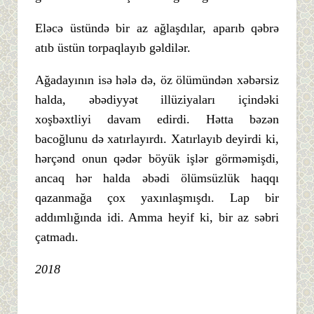
Eləcə üstündə bir az ağlaşdılar, aparıb qəbrə
atıb üstün torpaqlayıb gəldilər.
Ağadayının isə hələ də, öz ölümündən xəbərsiz
halda, əbədiyyət illüziyaları içindəki
xoşbəxtliyi davam edirdi. Hətta bəzən
bacoğlunu də xatırlayırdı. Xatırlayıb deyirdi ki,
hərçənd onun qədər böyük işlər görməmişdi,
ancaq hər halda əbədi ölümsüzlük haqqı
qazanmağa çox yaxınlaşmışdı. Lap bir
addımlığında idi. Amma heyif ki, bir az səbri
çatmadı.
2018