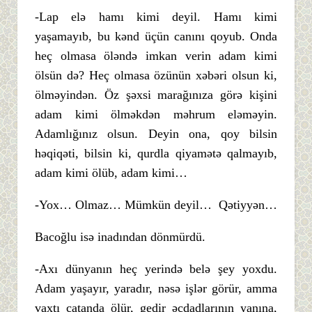
-Lap elə hamı kimi deyil. Hamı kimi
yaşamayıb, bu kənd üçün canını qoyub. Onda
heç olmasa öləndə imkan verin adam kimi
ölsün də? Heç olmasa özünün xəbəri olsun ki,
ölməyindən. Öz şəxsi marağınıza görə kişini
adam kimi ölməkdən məhrum eləməyin.
Adamlığınız olsun. Deyin ona, qoy bilsin
həqiqəti, bilsin ki, qurdla qiyamətə qalmayıb,
adam kimi ölüb, adam kimi…
-Yox… Olmaz… Mümkün deyil… Qətiyyən…
Bacoğlu isə inadından dönmürdü.
-Axı dünyanın heç yerində belə şey yoxdu.
Adam yaşayır, yaradır, nəsə işlər görür, amma
vaxtı çatanda ölür, gedir əcdadlarının yanına,