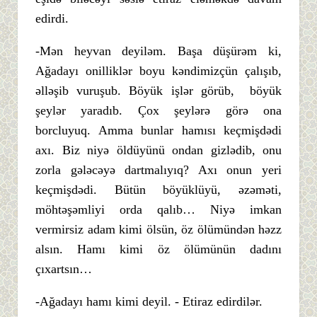
edirdi.
-Mən heyvan deyiləm. Başa düşürəm ki,
Ağadayı onilliklər boyu kəndimizçün çalışıb,
əlləşib vuruşub. Böyük işlər görüb, böyük
şeylər yaradıb. Çox şeylərə görə ona
borcluyuq. Amma bunlar hamısı keçmişdədi
axı. Biz niyə öldüyünü ondan gizlədib, onu
zorla gələcəyə dartmalıyıq? Axı onun yeri
keçmişdədi. Bütün böyüklüyü, əzəməti,
möhtəşəmliyi orda qalıb… Niyə imkan
vermirsiz adam kimi ölsün, öz ölümündən həzz
alsın. Hamı kimi öz ölümünün dadını
çıxartsın…
-Ağadayı hamı kimi deyil. - Etiraz edirdilər.