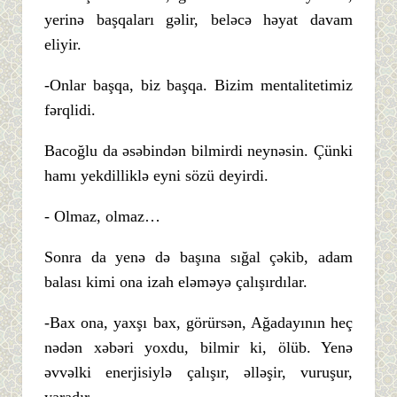
yerinə başqaları gəlir, beləcə həyat davam
eliyir.
-Onlar başqa, biz başqa. Bizim mentalitetimiz
fərqlidi.
Bacoğlu da əsəbindən bilmirdi neynəsin. Çünki
hamı yekdilliklə eyni sözü deyirdi.
- Olmaz, olmaz…
Sonra da yenə də başına sığal çəkib, adam
balası kimi ona izah eləməyə çalışırdılar.
-Bax ona, yaxşı bax, görürsən, Ağadayının heç
nədən xəbəri yoxdu, bilmir ki, ölüb. Yenə
əvvəlki enerjisiylə çalışır, əlləşir, vuruşur,
yaradır.