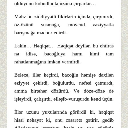
öldüyünü kobudluqla üzünə çırparlar…
Məhz bu ziddiyyətli fikirlərin içində, çırpınırdı,
öz-özünü susmağa, mövcud vəziyyətlə
barışmağa məcbur edirdi.
Lakin… Həqiqət… Həqiqət deyilən bu ehtiras
nə idisə, bacoğluya hamı kimi tam
rahatlanmağına imkan vermirdi.
Beləcə, illər keçirdi, bacoğlu həmişə daxilən
əziyyət çəkirdi, boğulurdu, nəfəsi çatmırdı,
amma birtəhər dözürdü. Və dözə-dözə də
işləyirdi, çalışırdı, əlləşib-vuruşurdu kənd üçün.
İllər uzunu yuxularında görürdü ki, həqiqət
hissi nəhayət ki, onu cəsarətə gətirir, gedib
Ağadayının qarşısını kəsir və var gücüylə