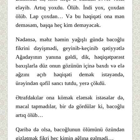
eləyib. Artıq yoxdu. Ölüb. İndi yox, çoxdan
ölüb. Lap çoxdan… Və bu həqiqəti ona mən
deməsəm, başqa heç kim deməyəcək.
Nədənsə, məhz həmin yağışlı gündə bacoğlu
fikrini dəyişmədi, geyinib-keçinib qətiyyətlə
Ağadayının yanına gəldi, dik, həqiqətpərəst
baxışlarla düz onun gözünün içinə baxdı və elə
ağzını açıb həqiqəti demək istəyəndə,
ürəyindən qəfil sancı tutdu, yerə çökdü.
Ətrafdakılar ona kömək eləmək istəsələr də,
macal tapmadılar, bir də gördülər ki, bacoğlu
artıq ölüb…
Qəribə də olsa, bacoğlunun ölümünü özündən
gizlətmək fikri heç kimin ağlına gəlmədi…