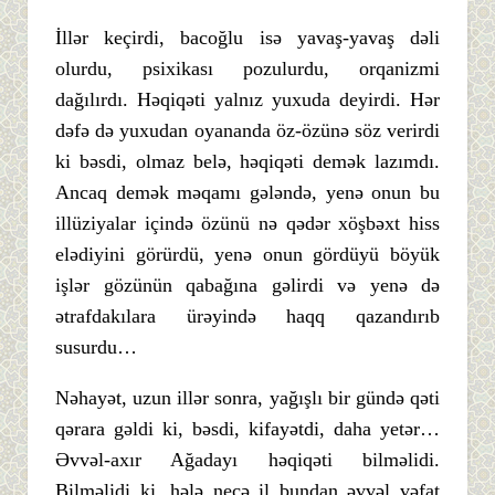
İllər keçirdi, bacoğlu isə yavaş-yavaş dəli
olurdu, psixikası pozulurdu, orqanizmi
dağılırdı. Həqiqəti yalnız yuxuda deyirdi. Hər
dəfə də yuxudan oyananda öz-özünə söz verirdi
ki bəsdi, olmaz belə, həqiqəti demək lazımdı.
Ancaq demək məqamı gələndə, yenə onun bu
illüziyalar içində özünü nə qədər xöşbəxt hiss
elədiyini görürdü, yenə onun gördüyü böyük
işlər gözünün qabağına gəlirdi və yenə də
ətrafdakılara ürəyində haqq qazandırıb
susurdu…
Nəhayət, uzun illər sonra, yağışlı bir gündə qəti
qərara gəldi ki, bəsdi, kifayətdi, daha yetər…
Əvvəl-axır Ağadayı həqiqəti bilməlidi.
Bilməlidi ki, hələ neçə il bundan əvvəl vəfat