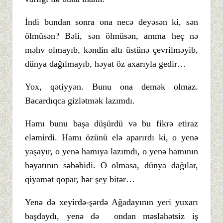
İndi bundan sonra ona necə deyəsən ki, sən
ölmüsən? Bəli, sən ölmüsən, amma heç nə
məhv olmayıb, kəndin altı üstünə çevrilməyib,
dünya dağılmayıb, həyat öz axarıyla gedir…
Yox, qətiyyən. Bunu ona demək olmaz.
Bacardıqca gizlətmək lazımdı.
Hamı bunu başa düşürdü və bu fikrə etiraz
eləmirdi. Hamı özünü elə aparırdı ki, o yenə
yaşayır, o yenə hamıya lazımdı, o yenə hamının
həyatının səbəbidi. O olmasa, dünya dağılar,
qiyamət qopar, hər şey bitər…
Yenə də xeyirdə-şərdə Ağadayının yeri yuxarı
başdaydı, yenə də ondan məsləhətsiz iş