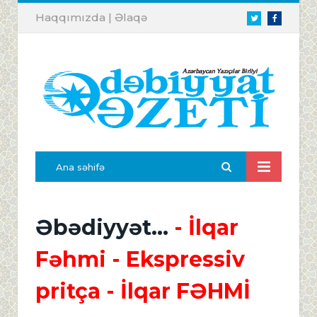
Haqqımızda
|
Əlaqə
Twitter
Facebook
Ana səhifə
Əbədiyyət...
- İlqar
Fəhmi - Ekspressiv
pritça
- İlqar FƏHMİ