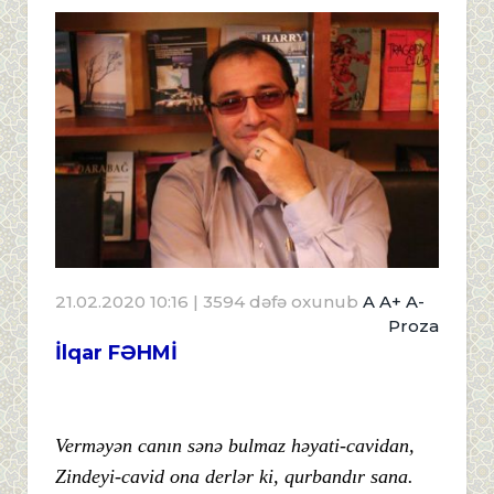
21.02.2020 10:16
| 3594 dəfə oxunub
A
A+
A-
Proza
İlqar FƏHMİ
Verməyən canın sənə bulmaz həyati-cavidan,
Zindeyi-cavid ona derlər ki, qurbandır sana.