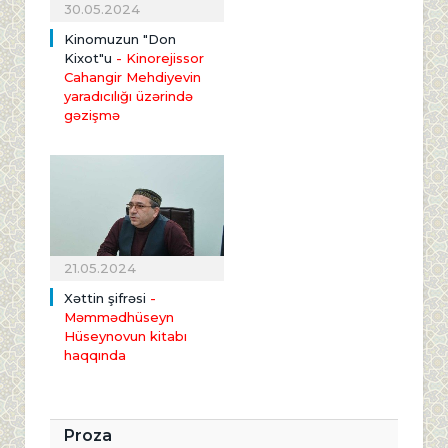
30.05.2024
Kinomuzun "Don
Kixot"u
- Kinorejissor
Cahangir Mehdiyevin
yaradıcılığı üzərində
gəzişmə
21.05.2024
Xəttin şifrəsi
-
Məmmədhüseyn
Hüseynovun kitabı
haqqında
Proza