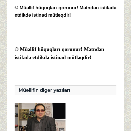
© Müəllif hüquqları qorunur! Mətndən istifadə
etdikdə istinad mütləqdir!
© Müəllif hüquqları qorunur! Mətndən
istifadə etdikdə istinad mütləqdir!
Müəllifin digər yazıları