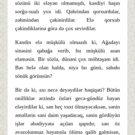
sözünü iki eləyən olmamışdı, kəsdiyi başın
sorğu-sualı yox idi. Qəhrindən qorxurdular,
zəhmindən çəkinirdilər. Elə qorxub
çəkindiklərinə görə də çox sevirdilər.
Kəndin elə müşkülü olmazdı ki, Ağadayı
sinəsini qabağa verib, bu müşkülü asan
eləməsin. Bir sözlə, dünəni çox möhtəşəm idi.
Bəs belə olan halda, niyə bu günü, sabahı
sönük görünsün?
Bir də ki, axı necə deyəydilər həqiqəti? Bütün
onilliklər ərzində özləri gecə-gündüz bəyan
eləyirdilər ki, sən heç vaxt ölməyəcəksən, sənin
əməllərin səni daim yaşadacaq, sənin gördüyün
işlər əbədiyyətə açılan qapıdır, sən öz
əvəzolunmaz həyatınla ölümə qalib gəlmisən,