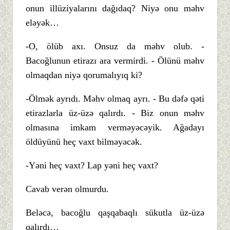
onun illüziyalarını dağıdaq? Niyə onu məhv
eləyək…
-O, ölüb axı. Onsuz da məhv olub. -
Bacoğlunun etirazı ara vermirdi. - Ölünü məhv
olmaqdan niyə qorumalıyıq ki?
-Ölmək ayrıdı. Məhv olmaq ayrı. - Bu dəfə qəti
etirazlarla üz-üzə qalırdı. - Biz onun məhv
olmasına imkam verməyəcəyik. Ağadayı
öldüyünü heç vaxt bilməyəcək.
-Yəni heç vaxt? Lap yəni heç vaxt?
Cavab verən olmurdu.
Beləcə, bacoğlu qaşqabaqlı sükutla üz-üzə
qalırdı…