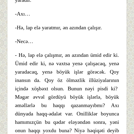
-Axı…
-Hə, lap elə yaratmır, ən azından çalışır.
-Necə…
- Hə, lap elə çalışmır, ən azından ümid edir ki.
Ümid edir ki, nə vaxtsa yenə çalışacaq, yenə
yaradacaq, yenə böyük işlər görəcək. Qoy
inansın da. Qoy öz ölməzlik illüziyalarının
içində xöşbəxt olsun. Bunun nəyi pisdi ki?
Məgər əvvəl gördüyü böyük işlərlə, böyük
əməllərlə bu haqqı qazanmayıbmı? Axı
dünyada haqq-ədalət var. Onilliklər boyunca
hamımızçün bu qədər eləyəndən sonra, yəni
onun haqqı yoxdu buna? Niyə həqiqəti deyib