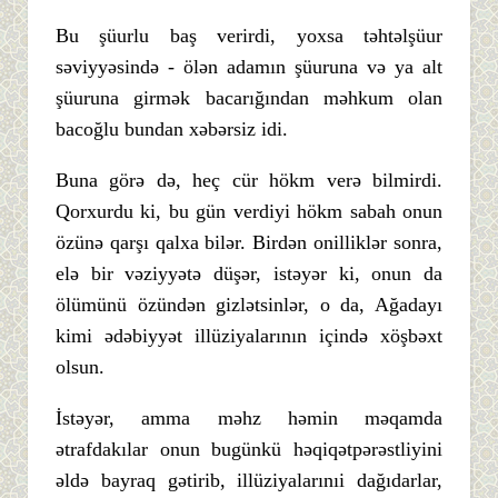
Bu şüurlu baş verirdi, yoxsa təhtəlşüur
səviyyəsində - ölən adamın şüuruna və ya alt
şüuruna girmək bacarığından məhkum olan
bacoğlu bundan xəbərsiz idi.
Buna görə də, heç cür hökm verə bilmirdi.
Qorxurdu ki, bu gün verdiyi hökm sabah onun
özünə qarşı qalxa bilər. Birdən onilliklər sonra,
elə bir vəziyyətə düşər, istəyər ki, onun da
ölümünü özündən gizlətsinlər, o da, Ağadayı
kimi ədəbiyyət illüziyalarının içində xöşbəxt
olsun.
İstəyər, amma məhz həmin məqamda
ətrafdakılar onun bugünkü həqiqətpərəstliyini
əldə bayraq gətirib, illüziyalarınıi dağıdarlar,