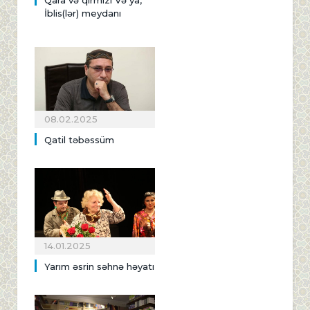
İblis(lər) meydanı
08.02.2025
Qatil təbəssüm
14.01.2025
Yarım əsrin səhnə həyatı