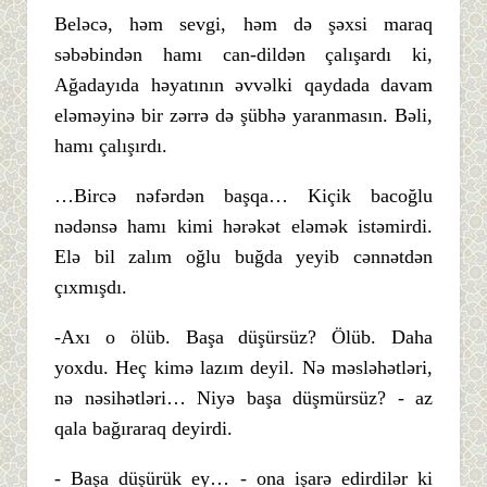
Beləcə, həm sevgi, həm də şəxsi maraq
səbəbindən hamı can-dildən çalışardı ki,
Ağadayıda həyatının əvvəlki qaydada davam
eləməyinə bir zərrə də şübhə yaranmasın. Bəli,
hamı çalışırdı.
…Bircə nəfərdən başqa… Kiçik bacoğlu
nədənsə hamı kimi hərəkət eləmək istəmirdi.
Elə bil zalım oğlu buğda yeyib cənnətdən
çıxmışdı.
-Axı o ölüb. Başa düşürsüz? Ölüb. Daha
yoxdu. Heç kimə lazım deyil. Nə məsləhətləri,
nə nəsihətləri… Niyə başa düşmürsüz? - az
qala bağıraraq deyirdi.
- Başa düşürük ey… - ona işarə edirdilər ki