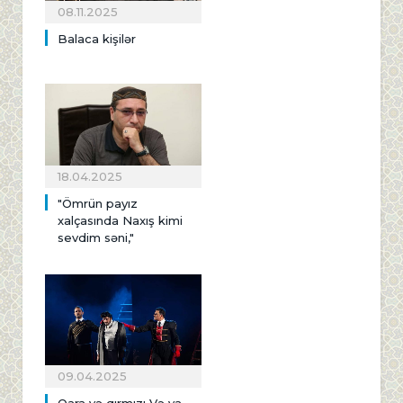
08.11.2025
Balaca kişilər
18.04.2025
"Ömrün payız
xalçasında Naxış kimi
sevdim səni,"
09.04.2025
Qara və qırmızı Və ya,