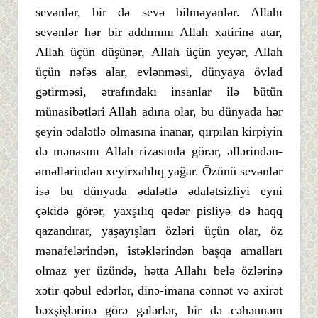
sevənlər, bir də sevə bilməyənlər. Allahı
sevənlər hər bir addımını Allah xatirinə atar,
Allah üçün düşünər, Allah üçün yeyər, Allah
üçün nəfəs alar, evlənməsi, dünyaya övlad
gətirməsi, ətrafındakı insanlar ilə bütün
münasibətləri Allah adına olar, bu dünyada hər
şeyin ədalətlə olmasına inanar, qırpılan kirpiyin
də mənasını Allah rizasında görər, əllərindən-
əməllərindən xeyirxahlıq yağar. Özünü sevənlər
isə bu dünyada ədalətlə ədalətsizliyi eyni
çəkidə görər, yaxşılıq qədər pisliyə də haqq
qazandırar, yaşayışları özləri üçün olar, öz
mənafelərindən, istəklərindən başqa amalları
olmaz yer üzündə, hətta Allahı belə özlərinə
xətir qəbul edərlər, dinə-imana cənnət və axirət
bəxşişlərinə görə gələrlər, bir də cəhənnəm