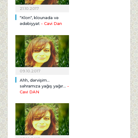
21.10.2017
"Klon", klounada və
ədəbiyyat
- Cavi Dan
09.10.2017
Ahh, dərvişim...
səhramıza yağış yağır...
-
Cavi DAN