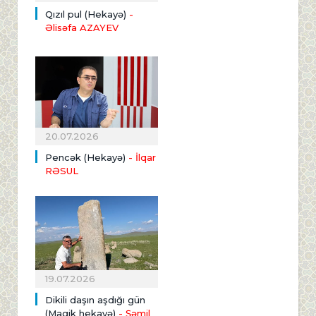
Qızıl pul (Hekayə)
-
Əlisəfa AZAYEV
20.07.2026
Pencək (Hekayə)
- İlqar
RƏSUL
19.07.2026
Dikili daşın aşdığı gün
(Magik hekayə)
- Şəmil