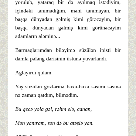
yorulub, yataraq bir də ayılmaq istədiyim,
içindəki tanımadığım, məni tanımayan, bir
başqa dünyadan gəlmiş kimi görəcəyim, bir
başqa dünyadan gəlmiş kimi görünəcəyim
adamların aləminə...
Barmaqlarımdan biləyimə süzülən ipisti bir
damla pələng dərisinin üstünə yuvarlandı.
Ağlayırdı qulam.
Yaş süzülən gözlərinə baxa-baxa səsimi səsinə
nə zaman qatdım, bilmədim.
Bu gecə yola gəl, rəhm elə, canan,
Mən yanıram, sən də bu atəşlə yan.