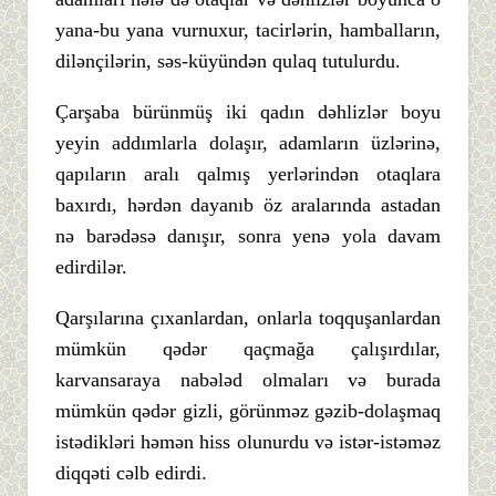
yana-bu yana vurnuxur, tacirlərin, hambalların,
dilənçilərin, səs-küyündən qulaq tutulurdu.
Çarşaba bürünmüş iki qadın dəhlizlər boyu
yeyin addımlarla dolaşır, adamların üzlərinə,
qapıların aralı qalmış yerlərindən otaqlara
baxırdı, hərdən dayanıb öz aralarında astadan
nə barədəsə danışır, sonra yenə yola davam
edirdilər.
Qarşılarına çıxanlardan, onlarla toqquşanlardan
mümkün qədər qaçmağa çalışırdılar,
karvansaraya nabələd olmaları və burada
mümkün qədər gizli, görünməz gəzib-dolaşmaq
istədikləri həmən hiss olunurdu və istər-istəməz
diqqəti cəlb edirdi.