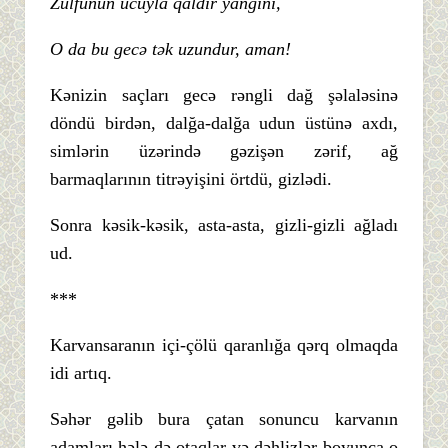
Zülfünün ucuyla qaldır yanğını,
O da bu gecə tək uzundur, aman!
Kənizin saçları gecə rəngli dağ şəlaləsinə
döndü birdən, dalğa-dalğa udun üstünə axdı,
simlərin üzərində gəzişən zərif, ağ
barmaqlarının titrəyişini örtdü, gizlədi.
Sonra kəsik-kəsik, asta-asta, gizli-gizli ağladı
ud.
***
Karvansaranın içi-çölü qaranlığa qərq olmaqda
idi artıq.
Səhər gəlib bura çatan sonuncu karvanın
adamları hələ də otaqlar və dəhlizlər boyunca o