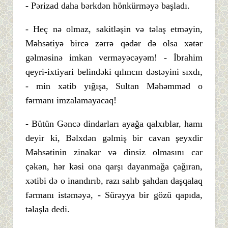
- Pərizad daha bərkdən hönkürməyə başladı.
- Heç nə olmaz, sakitləşin və təlaş etməyin,
Məhsətiyə bircə zərrə qədər də olsa xətər
gəlməsinə imkan verməyəcəyəm! - İbrahim
qeyri-ixtiyari belindəki qılıncın dəstəyini sıxdı,
- min xətib yığışa, Sultan Məhəmməd o
fərmanı imzalamayacaq!
- Bütün Gəncə dindarları ayağa qalxıblar, hamı
deyir ki, Bəlxdən gəlmiş bir cavan şeyxdir
Məhsətinin zinakar və dinsiz olmasını car
çəkən, hər kəsi ona qarşı dayanmağa çağıran,
xətibi də o inandırıb, razı salıb şahdan daşqalaq
fərmanı istəməyə, - Sürəyya bir gözü qapıda,
təlaşla dedi.