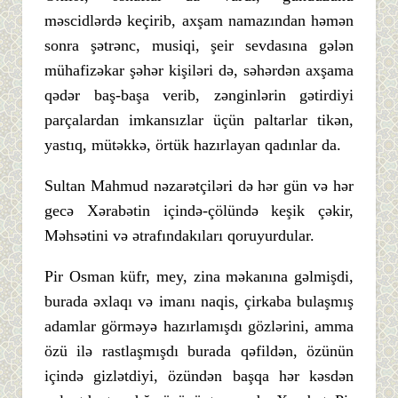
məscidlərdə keçirib, axşam namazından həmən
sonra şətrənc, musiqi, şeir sevdasına gələn
mühafizəkar şəhər kişiləri də, səhərdən axşama
qədər baş-başa verib, zənginlərin gətirdiyi
parçalardan imkansızlar üçün paltarlar tikən,
yastıq, mütəkkə, örtük hazırlayan qadınlar da.
Sultan Mahmud nəzarətçiləri də hər gün və hər
gecə Xərabətin içində-çölündə keşik çəkir,
Məhsətini və ətrafındakıları qoruyurdular.
Pir Osman küfr, mey, zina məkanına gəlmişdi,
burada əxlaqı və imanı naqis, çirkaba bulaşmış
adamlar görməyə hazırlamışdı gözlərini, amma
özü ilə rastlaşmışdı burada qəfildən, özünün
içində gizlətdiyi, özündən başqa hər kəsdən