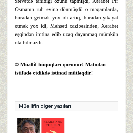
xəlvətdə tanıdığı özünü tapmışdı, Xərabət Pir
Osmanın ruh evinə dönmüşdü o məqamlarda,
buradan getmək yox idi artıq, buradan şikayət
etmək yox idi, Məhsəti cazibəsindən, Xərabət
eşqindən imtina edib uzaq dayanmaq mümkün
ola bilməzdi.
© Müəllif hüquqları qorunur! Mətndən
istifadə etdikdə istinad mütləqdir!
Müəllifin digər yazıları