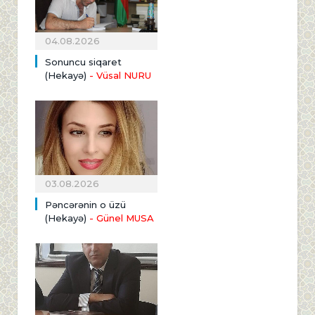
04.08.2026
Sonuncu siqaret
(Hekayə)
- Vüsal NURU
03.08.2026
Pəncərənin o üzü
(Hekayə)
- Günel MUSA