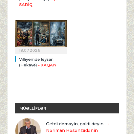
SADİQ
18.07.2026
Vifliyemdə leysan
(Hekayə)
- XAQAN
MÜƏLLİFLƏR
Getdi deməyin, gəldi deyin...
-
Nəriman Həsənzadənin