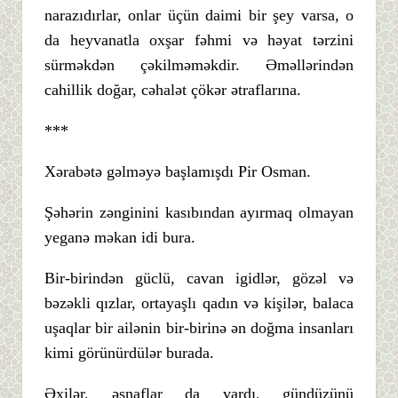
narazıdırlar, onlar üçün daimi bir şey varsa, o
da heyvanatla oxşar fəhmi və həyat tərzini
sürməkdən çəkilməməkdir. Əməllərindən
cahillik doğar, cəhalət çökər ətraflarına.
***
Xərabətə gəlməyə başlamışdı Pir Osman.
Şəhərin zənginini kasıbından ayırmaq olmayan
yeganə məkan idi bura.
Bir-birindən güclü, cavan igidlər, gözəl və
bəzəkli qızlar, ortayaşlı qadın və kişilər, balaca
uşaqlar bir ailənin bir-birinə ən doğma insanları
kimi görünürdülər burada.
Əxilər, əsnaflar da vardı, gündüzünü