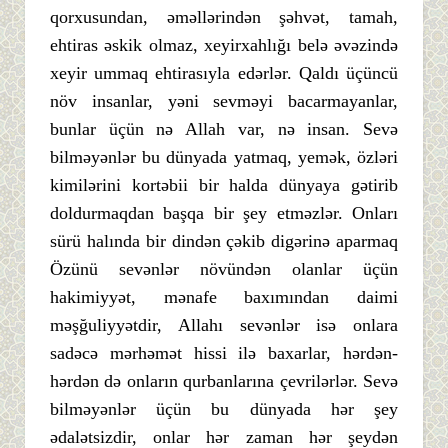
qorxusundan, əməllərindən şəhvət, tamah,
ehtiras əskik olmaz, xeyirxahlığı belə əvəzində
xeyir ummaq ehtirasıyla edərlər. Qaldı üçüncü
növ insanlar, yəni sevməyi bacarmayanlar,
bunlar üçün nə Allah var, nə insan. Sevə
bilməyənlər bu dünyada yatmaq, yemək, özləri
kimilərini kortəbii bir halda dünyaya gətirib
doldurmaqdan başqa bir şey etməzlər. Onları
sürü halında bir dindən çəkib digərinə aparmaq
Özünü sevənlər növündən olanlar üçün
hakimiyyət, mənafe baxımından daimi
məşğuliyyətdir, Allahı sevənlər isə onlara
sadəcə mərhəmət hissi ilə baxarlar, hərdən-
hərdən də onların qurbanlarına çevrilərlər. Sevə
bilməyənlər üçün bu dünyada hər şey
ədalətsizdir, onlar hər zaman hər şeydən