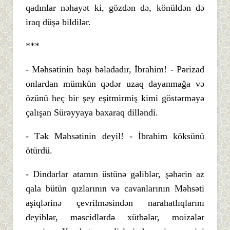
qadınlar nəhayət ki, gözdən də, könüldən də
iraq düşə bildilər.
***
- Məhsətinin başı bəladadır, İbrahim! - Pərizad
onlardan mümkün qədər uzaq dayanmağa və
özünü heç bir şey eşitmirmiş kimi göstərməyə
çalışan Sürəyyaya baxaraq dilləndi.
- Tək Məhsətinin deyil! - İbrahim köksünü
ötürdü.
- Dindarlar atamın üstünə gəliblər, şəhərin az
qala bütün qızlarının və cavanlarının Məhsəti
aşiqlərinə çevrilməsindən narahatlıqlarını
deyiblər, məscidlərdə xütbələr, moizələr