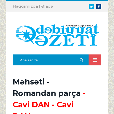
Haqqımızda
|
Əlaqə
Twitter
Facebook
Ana səhifə
Məhsəti -
Romandan parça
-
Cavi DAN
- Cavi