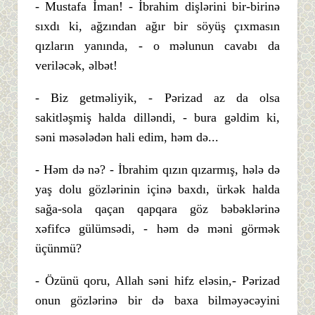
- Mustafa İman! - İbrahim dişlərini bir-birinə
sıxdı ki, ağzından ağır bir söyüş çıxmasın
qızların yanında, - o məlunun cavabı da
veriləcək, əlbət!
- Biz getməliyik, - Pərizad az da olsa
sakitləşmiş halda dilləndi, - bura gəldim ki,
səni məsələdən hali edim, həm də...
- Həm də nə? - İbrahim qızın qızarmış, hələ də
yaş dolu gözlərinin içinə baxdı, ürkək halda
sağa-sola qaçan qapqara göz bəbəklərinə
xəfifcə gülümsədi, - həm də məni görmək
üçünmü?
- Özünü qoru, Allah səni hifz eləsin,- Pərizad
onun gözlərinə bir də baxa bilməyəcəyini