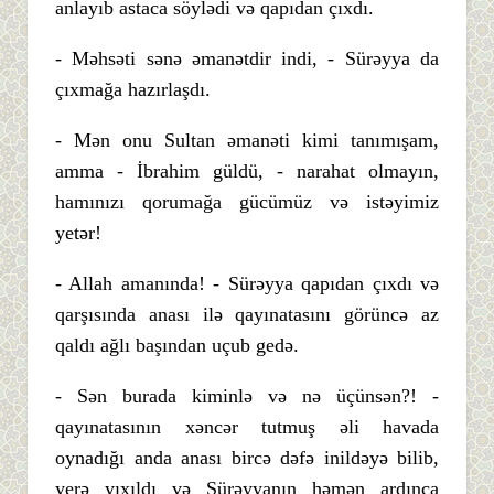
anlayıb astaca söylədi və qapıdan çıxdı.
- Məhsəti sənə əmanətdir indi, - Sürəyya da
çıxmağa hazırlaşdı.
- Mən onu Sultan əmanəti kimi tanımışam,
amma - İbrahim güldü, - narahat olmayın,
hamınızı qorumağa gücümüz və istəyimiz
yetər!
- Allah amanında! - Sürəyya qapıdan çıxdı və
qarşısında anası ilə qayınatasını görüncə az
qaldı ağlı başından uçub gedə.
- Sən burada kiminlə və nə üçünsən?! -
qayınatasının xəncər tutmuş əli havada
oynadığı anda anası bircə dəfə inildəyə bilib,
yerə yıxıldı və Sürəyyanın həmən ardınca