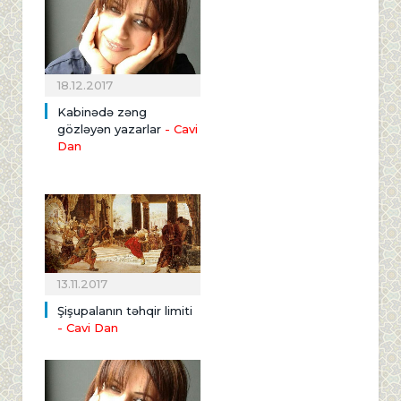
18.12.2017
Kabinədə zəng
gözləyən yazarlar
- Cavi
Dan
13.11.2017
Şişupalanın təhqir limiti
- Cavi Dan