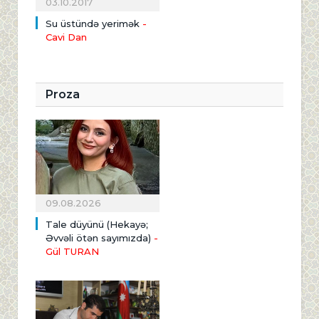
03.10.2017
Su üstündə yerimək
-
Cavi Dan
Proza
09.08.2026
Tale düyünü (Hekayə;
Əvvəli ötən sayımızda)
-
Gül TURAN