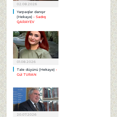
02.08.2026
Yarpaqlar danışır
(Hekayə)
- Sadıq
QARAYEV
01.08.2026
Tale düyünü (Hekayə)
-
Gül TURAN
20.07.2026