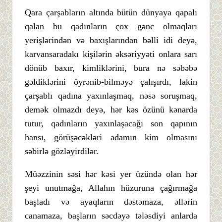
Qara çarşabların altında bütün dünyaya qapalı
qalan bu qadınların çox gənc olmaqları
yerişlərindən və baxışlarından bəlli idi deyə,
karvansaradakı kişilərin əksəriyyəti onlara sarı
dönüb baxır, kimliklərini, bura nə səbəbə
gəldiklərini öyrənib-bilməyə çalışırdı, lakin
çarşablı qadına yaxınlaşmaq, nəsə soruşmaq,
demək olmazdı deyə, hər kəs özünü kənarda
tutur, qadınların yaxınlaşacağı son qapının
hansı, görüşəcəkləri adamın kim olmasını
səbirlə gözləyirdilər.
Müəzzinin səsi hər kəsi yer üzündə olan hər
şeyi unutmağa, Allahın hüzuruna çağırmağa
başladı və ayaqların dəstəmaza, əllərin
canamaza, başların səcdəyə tələsdiyi anlarda