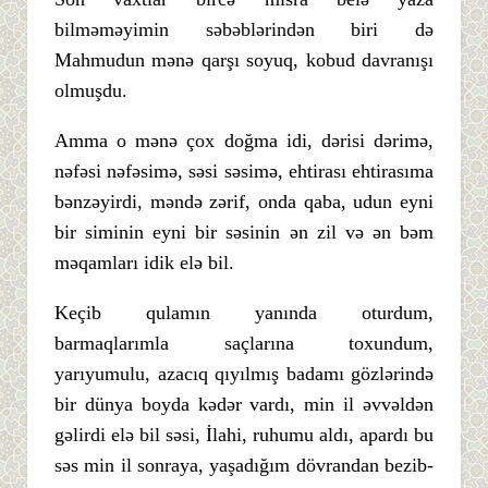
bilməməyimin səbəblərindən biri də
Mahmudun mənə qarşı soyuq, kobud davranışı
olmuşdu.
Amma o mənə çox doğma idi, dərisi dərimə,
nəfəsi nəfəsimə, səsi səsimə, ehtirası ehtirasıma
bənzəyirdi, məndə zərif, onda qaba, udun eyni
bir siminin eyni bir səsinin ən zil və ən bəm
məqamları idik elə bil.
Keçib qulamın yanında oturdum,
barmaqlarımla saçlarına toxundum,
yarıyumulu, azacıq qıyılmış badamı gözlərində
bir dünya boyda kədər vardı, min il əvvəldən
gəlirdi elə bil səsi, İlahi, ruhumu aldı, apardı bu
səs min il sonraya, yaşadığım dövrandan bezib-