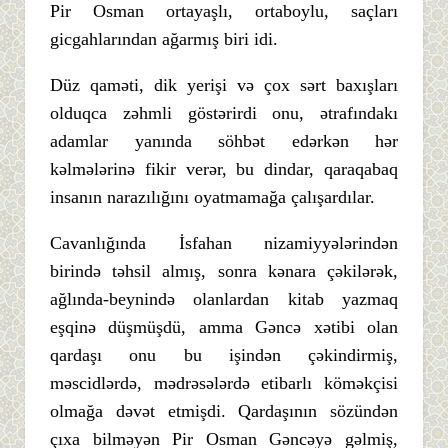
Pir Osman ortayaşlı, ortaboylu, saçları
gicgahlarından ağarmış biri idi.
Düz qaməti, dik yerişi və çox sərt baxışları
olduqca zəhmli göstərirdi onu, ətrafındakı
adamlar yanında söhbət edərkən hər
kəlmələrinə fikir verər, bu dindar, qaraqabaq
insanın narazılığını oyatmamağa çalışardılar.
Cavanlığında İsfahan nizamiyyələrindən
birində təhsil almış, sonra kənara çəkilərək,
ağlında-beynində olanlardan kitab yazmaq
eşqinə düşmüşdü, amma Gəncə xətibi olan
qardaşı onu bu işindən çəkindirmiş,
məscidlərdə, mədrəsələrdə etibarlı köməkçisi
olmağa dəvət etmişdi. Qardaşının sözündən
çıxa bilməyən Pir Osman Gəncəyə gəlmiş,