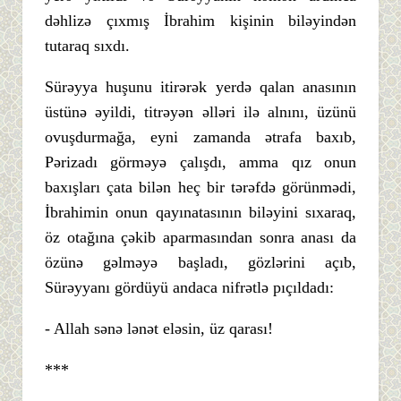
dəhlizə çıxmış İbrahim kişinin biləyindən
tutaraq sıxdı.
Sürəyya huşunu itirərək yerdə qalan anasının
üstünə əyildi, titrəyən əlləri ilə alnını, üzünü
ovuşdurmağa, eyni zamanda ətrafa baxıb,
Pərizadı görməyə çalışdı, amma qız onun
baxışları çata bilən heç bir tərəfdə görünmədi,
İbrahimin onun qayınatasının biləyini sıxaraq,
öz otağına çəkib aparmasından sonra anası da
özünə gəlməyə başladı, gözlərini açıb,
Sürəyyanı gördüyü andaca nifrətlə pıçıldadı:
- Allah sənə lənət eləsin, üz qarası!
***