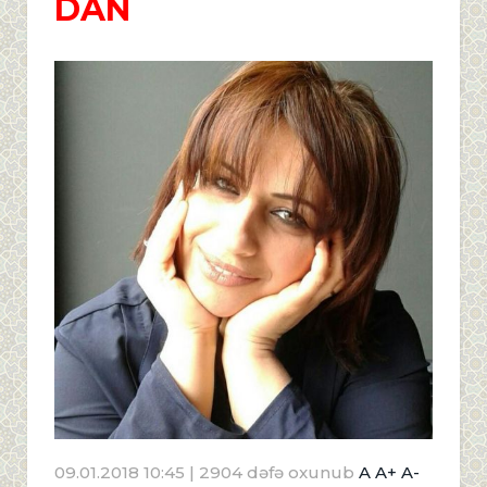
DAN
09.01.2018 10:45
| 2904 dəfə oxunub
A
A+
A-