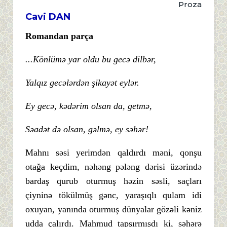
Proza
Cavi DAN
Romandan parça
...Könlümə yar oldu bu gecə dilbər,
Yalqız gecələrdən şikayət eylər.
Ey gecə, kədərim olsan da, getmə,
Səadət də olsan, gəlmə, ey səhər!
Mahnı səsi yerimdən qaldırdı məni, qonşu
otağa keçdim, nəhəng pələng dərisi üzərində
bardaş qurub oturmuş həzin səsli, saçları
çiyninə tökülmüş gənc, yaraşıqlı qulam idi
oxuyan, yanında oturmuş dünyalar gözəli kəniz
udda çalırdı. Mahmud tapşırmışdı ki, səhərə