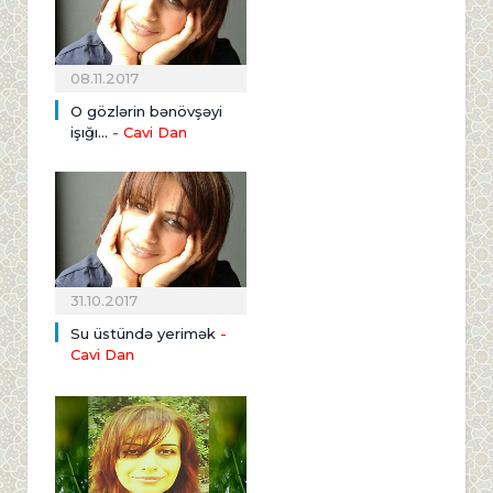
08.11.2017
O gözlərin bənövşəyi
işığı...
- Cavi Dan
31.10.2017
Su üstündə yerimək
-
Cavi Dan