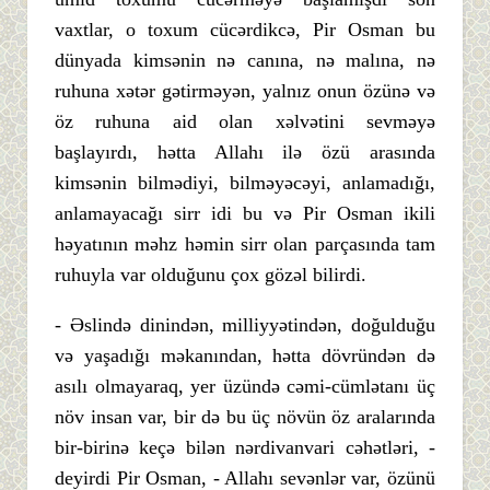
vaxtlar, o toxum cücərdikcə, Pir Osman bu
dünyada kimsənin nə canına, nə malına, nə
ruhuna xətər gətirməyən, yalnız onun özünə və
öz ruhuna aid olan xəlvətini sevməyə
başlayırdı, hətta Allahı ilə özü arasında
kimsənin bilmədiyi, bilməyəcəyi, anlamadığı,
anlamayacağı sirr idi bu və Pir Osman ikili
həyatının məhz həmin sirr olan parçasında tam
ruhuyla var olduğunu çox gözəl bilirdi.
- Əslində dinindən, milliyyətindən, doğulduğu
və yaşadığı məkanından, hətta dövründən də
asılı olmayaraq, yer üzündə cəmi-cümlətanı üç
növ insan var, bir də bu üç növün öz aralarında
bir-birinə keçə bilən nərdivanvari cəhətləri, -
deyirdi Pir Osman, - Allahı sevənlər var, özünü