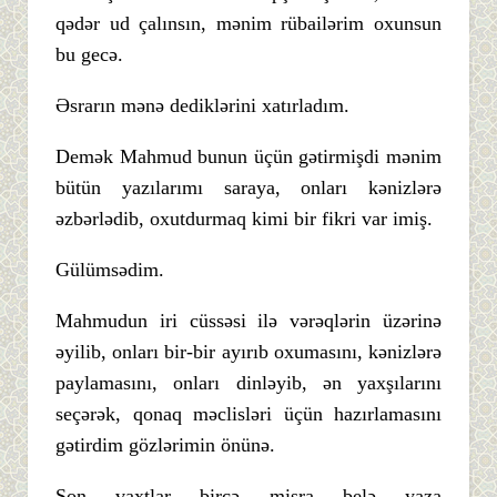
qədər ud çalınsın, mənim rübailərim oxunsun
bu gecə.
Əsrarın mənə dediklərini xatırladım.
Demək Mahmud bunun üçün gətirmişdi mənim
bütün yazılarımı saraya, onları kənizlərə
əzbərlədib, oxutdurmaq kimi bir fikri var imiş.
Gülümsədim.
Mahmudun iri cüssəsi ilə vərəqlərin üzərinə
əyilib, onları bir-bir ayırıb oxumasını, kənizlərə
paylamasını, onları dinləyib, ən yaxşılarını
seçərək, qonaq məclisləri üçün hazırlamasını
gətirdim gözlərimin önünə.
Son vaxtlar bircə misra belə yaza