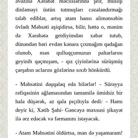
əvəzinə Xərabət məclislərində şeir, musiqi
dinləməyi üstün tutmuşları cəzalandırmağı
tələb ediblər, artıq atam hansı alimənsəbin
övladı Məhsəti aşiqidirsə, bilir, hətta o, mənim
də Xərabətə getdiyimdən xəbər tutub,
dünəndən bəri evdən kənara çıxmağım qadağan
olunub, mən qulluqçumuzun paltarlarını
geyinib qaçmışam, - qız çiyinlərinə sürüşmüş
çarşabın uclarını gözlərinə sıxıb hönkürdü.
- Məhsətini daşqalaq edə bilərlər! - Sürəyya
rəfiqəsinin ağlamasından tamamilə ümidsiz bir
hala düşərək, az qala pıçıltıyla dedi: - Hamı
deyir ki, Xətib Şahi- Gəncəyə məxsusi şikayət
ilə ərz edəcək və fərmanını istəyəcək.
- Atam Məhsətini öldürtsə, mən də yaşamaram!