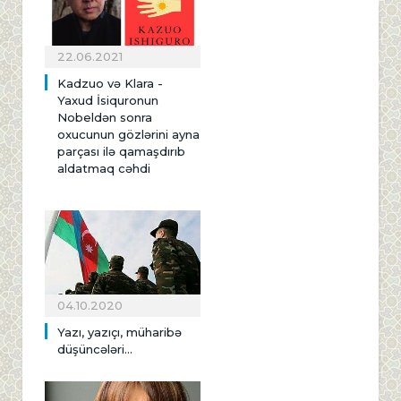
22.06.2021
Kadzuo və Klara -
Yaxud İsiquronun
Nobeldən sonra
oxucunun gözlərini ayna
parçası ilə qamaşdırıb
aldatmaq cəhdi
04.10.2020
Yazı, yazıçı, müharibə
düşüncələri...