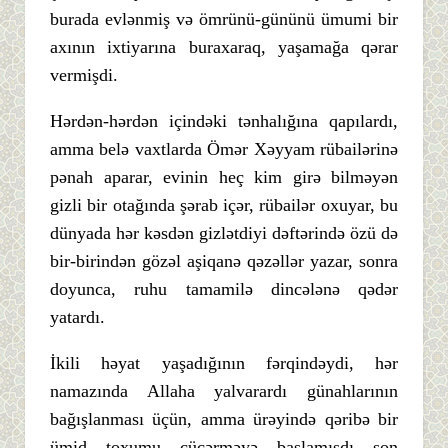
burada evlənmiş və ömrünü-gününü ümumi bir
axının ixtiyarına buraxaraq, yaşamağa qərar
vermişdi.
Hərdən-hərdən içindəki tənhalığına qapılardı,
amma belə vaxtlarda Ömər Xəyyam rübailərinə
pənah aparar, evinin heç kim girə bilməyən
gizli bir otağında şərab içər, rübailər oxuyar, bu
dünyada hər kəsdən gizlətdiyi dəftərində özü də
bir-birindən gözəl aşiqanə qəzəllər yazar, sonra
doyunca, ruhu tamamilə dincələnə qədər
yatardı.
İkili həyat yaşadığının fərqindəydi, hər
namazında Allaha yalvarardı günahlarının
bağışlanması üçün, amma ürəyində qəribə bir
ümid toxumu cücərməyə başlamışdı son