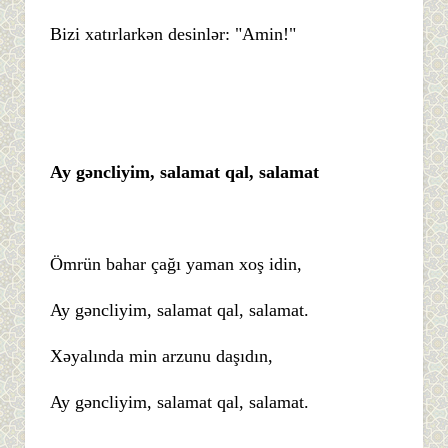
Bizi xatırlarkən desinlər: "Amin!"
Ay gəncliyim, salamat qal, salamat
Ömrün bahar çağı yaman xoş idin,
Ay gəncliyim, salamat qal, salamat.
Xəyalında min arzunu daşıdın,
Ay gəncliyim, salamat qal, salamat.