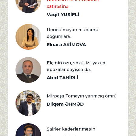
xatirəsinə
Vaqif YUSİFLİ
Unudulmayan mübarək
doğumlara...
Elnarə AKİMOVA
Elçinin özü, sözü, izi, yaxud
epoxalar dəyişsə də...
Abid TAHİRLİ
Mirpaşa Tomayın yarımçıq ömrü
Dilqəm ƏHMƏD
Şairlər kədərlənməsin