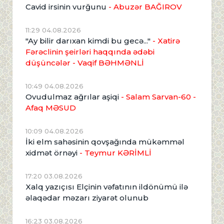
Cavid irsinin vurğunu
- Abuzər BAĞIROV
11:29 04.08.2026
"Ay bilir darıxan kimdi bu gecə..."
- Xatirə
Fərəclinin şeirləri haqqında ədəbi
düşüncələr - Vaqif BƏHMƏNLİ
10:49 04.08.2026
Ovudulmaz ağrılar aşiqi
- Salam Sarvan-60 -
Afaq MƏSUD
10:09 04.08.2026
İki elm sahəsinin qovşağında mükəmməl
xidmət örnəyi
- Teymur KƏRİMLİ
17:20 03.08.2026
Xalq yazıçısı Elçinin vəfatının ildönümü ilə
əlaqədar məzarı ziyarət olunub
16:23 03.08.2026