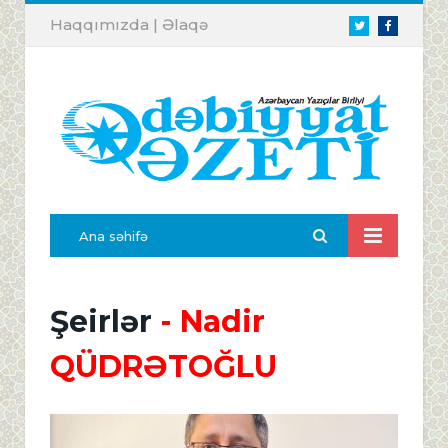
Haqqımızda
|
Əlaqə
Twitter
Facebook
Ana səhifə
Şeirlər
- Nadir
QÜDRƏTOĞLU