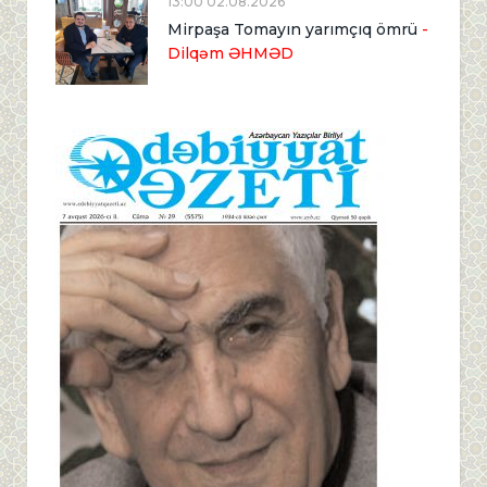
13:00 02.08.2026
Mirpaşa Tomayın yarımçıq ömrü
-
Dilqəm ƏHMƏD