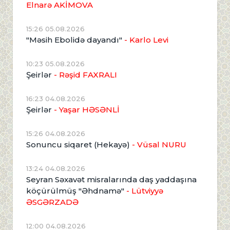
Elnarə AKİMOVA
15:26 05.08.2026
"Məsih Ebolidə dayandı"
- Karlo Levi
10:23 05.08.2026
Şeirlər
- Rəşid FAXRALI
16:23 04.08.2026
Şeirlər
- Yaşar HƏSƏNLİ
15:26 04.08.2026
Sonuncu siqaret (Hekayə)
- Vüsal NURU
13:24 04.08.2026
Seyran Səxavət misralarında daş yaddaşına
köçürülmüş "Əhdnamə"
- Lütviyyə
ƏSGƏRZADƏ
12:00 04.08.2026