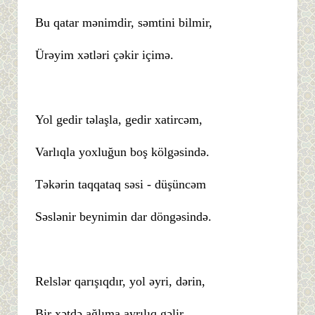
Bu qatar mənimdir, səmtini bilmir,
Ürəyim xətləri çəkir içimə.
Yol gedir təlaşla, gedir xatircəm,
Varlıqla yoxluğun boş kölgəsində.
Təkərin taqqataq səsi - düşüncəm
Səslənir beynimin dar döngəsində.
Relslər qarışıqdır, yol əyri, dərin,
Bir xətdə ağlıma ayrılıq gəlir.