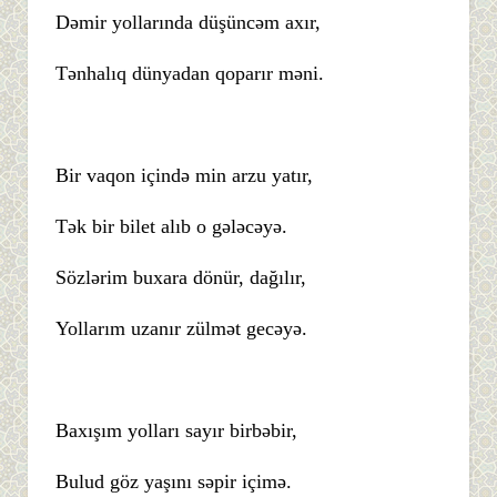
Dəmir yollarında düşüncəm axır,
Tənhalıq dünyadan qoparır məni.
Bir vaqon içində min arzu yatır,
Tək bir bilet alıb o gələcəyə.
Sözlərim buxara dönür, dağılır,
Yollarım uzanır zülmət gecəyə.
Baxışım yolları sayır birbəbir,
Bulud göz yaşını səpir içimə.