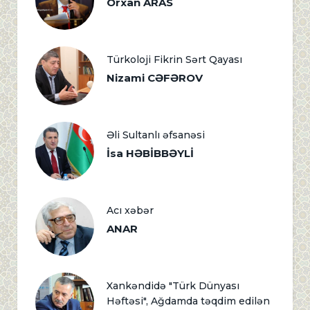
Orxan ARAS
Türkoloji Fikrin Sərt Qayası
Nizami CƏFƏROV
Əli Sultanlı əfsanəsi
İsa HƏBİBBƏYLİ
Acı xəbər
ANAR
Xankəndidə "Türk Dünyası
Həftəsi", Ağdamda təqdim edilən