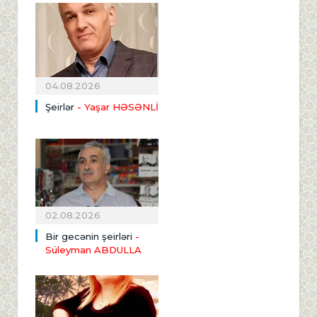
04.08.2026
Şeirlər
- Yaşar HƏSƏNLİ
02.08.2026
Bir gecənin şeirləri
-
Süleyman ABDULLA