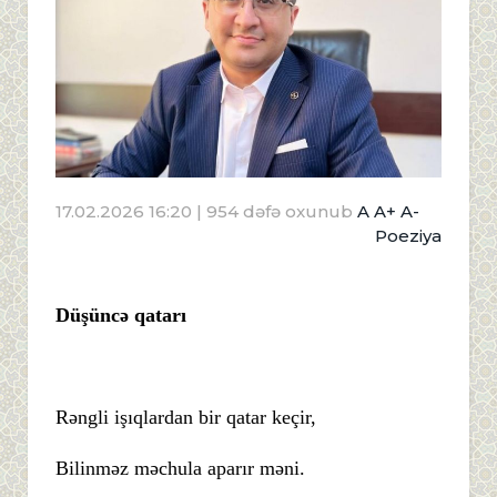
17.02.2026 16:20
| 954 dəfə oxunub
A
A+
A-
Poeziya
Düşüncə qatarı
Rəngli işıqlardan bir qatar keçir,
Bilinməz məchula aparır məni.