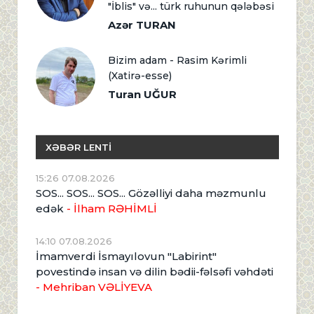
"İblis" və... türk ruhunun qələbəsi
Azər TURAN
Bizim adam - Rasim Kərimli
(Xatirə-esse)
Turan UĞUR
XƏBƏR LENTİ
15:26 07.08.2026
SOS... SOS... SOS... Gözəlliyi daha məzmunlu
edək
- İlham RƏHİMLİ
14:10 07.08.2026
İmamverdi İsmayılovun "Labirint"
povestində insan və dilin bədii-fəlsəfi vəhdəti
- Mehriban VƏLİYEVA