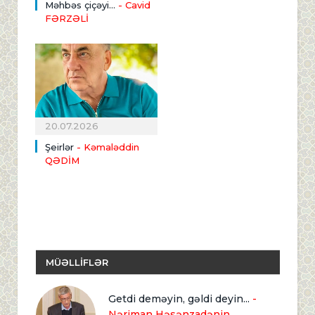
Məhbəs çiçəyi...
- Cavid
FƏRZƏLİ
20.07.2026
Şeirlər
- Kəmaləddin
QƏDİM
MÜƏLLİFLƏR
Getdi deməyin, gəldi deyin...
-
Nəriman Həsənzadənin