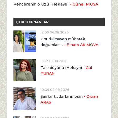
Pəncərənin o üzü (Hekayə)
- Günel MUSA
ÇOX OXUNANLAR
12:09 06.08.2026
Unudulmayan mübarək
doğumlara...
- Elnarə AKİMOVA
16:23 01.08.2026
Tale düyünü (Hekayə)
- Gül
TURAN
10:09 02.08.2026
Şairlər kədərlənməsin
- Orxan
ARAS