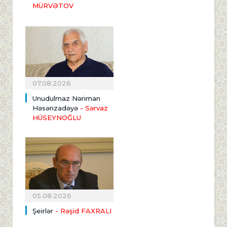
MÜRVƏTOV
07.08.2026
Unudulmaz Nəriman
Həsənzadəyə
- Sərvaz
HÜSEYNOĞLU
05.08.2026
Şeirlər
- Rəşid FAXRALI