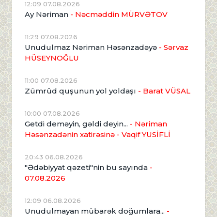
12:09 07.08.2026
Ay Nəriman
- Nəcməddin MÜRVƏTOV
11:29 07.08.2026
Unudulmaz Nəriman Həsənzadəyə
- Sərvaz
HÜSEYNOĞLU
11:00 07.08.2026
Zümrüd quşunun yol yoldaşı
- Barat VÜSAL
10:00 07.08.2026
Getdi deməyin, gəldi deyin...
- Nəriman
Həsənzadənin xatirəsinə
- Vaqif YUSİFLİ
20:43 06.08.2026
"Ədəbiyyat qəzeti"nin bu sayında
-
07.08.2026
12:09 06.08.2026
Unudulmayan mübarək doğumlara...
-