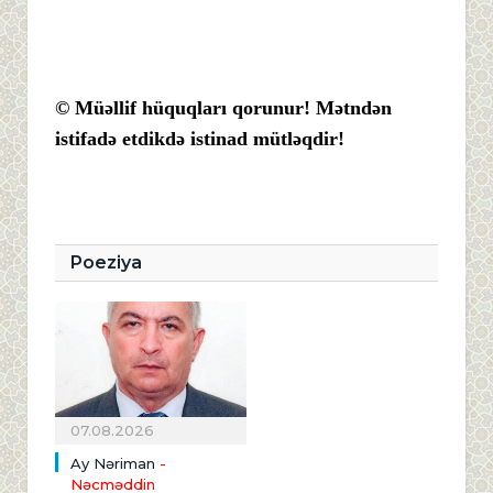
© Müəllif hüquqları qorunur! Mətndən
istifadə etdikdə istinad mütləqdir!
Poeziya
07.08.2026
Ay Nəriman
-
Nəcməddin