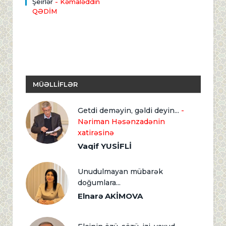
Şeirlər
- Kəmaləddin
QƏDİM
MÜƏLLİFLƏR
Getdi deməyin, gəldi deyin...
-
Nəriman Həsənzadənin
xatirəsinə
Vaqif YUSİFLİ
Unudulmayan mübarək
doğumlara...
Elnarə AKİMOVA