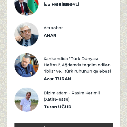
İsa HƏBİBBƏYLİ
Acı xəbər
ANAR
Xankəndidə "Türk Dünyası
Həftəsi", Ağdamda təqdim edilən
"İblis" və... türk ruhunun qələbəsi
Azər TURAN
Bizim adam - Rasim Kərimli
(Xatirə-esse)
Turan UĞUR