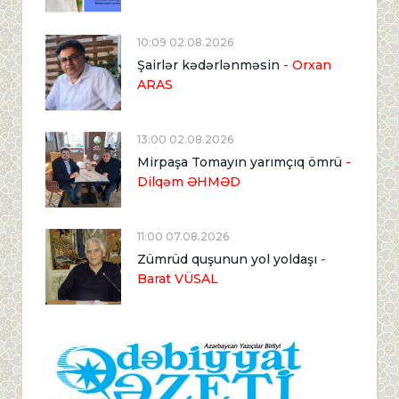
10:09 02.08.2026
Şairlər kədərlənməsin
- Orxan
ARAS
13:00 02.08.2026
Mirpaşa Tomayın yarımçıq ömrü
-
Dilqəm ƏHMƏD
11:00 07.08.2026
Zümrüd quşunun yol yoldaşı
-
Barat VÜSAL