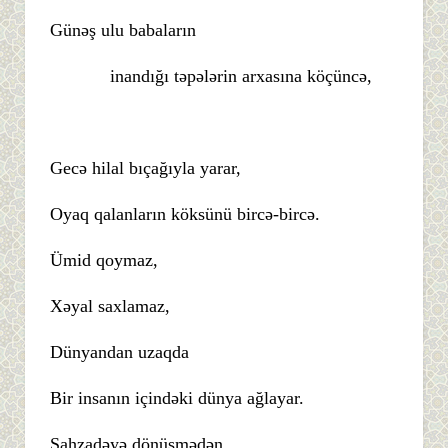
Günəş ulu babaların
inandığı təpələrin arxasına köçüncə,
Gecə hilal bıçağıyla yarar,
Oyaq qalanların köksünü bircə-bircə.
Ümid qoymaz,
Xəyal saxlamaz,
Dünyandan uzaqda
Bir insanın içindəki dünya ağlayar.
Şahzadəyə dönüşmədən