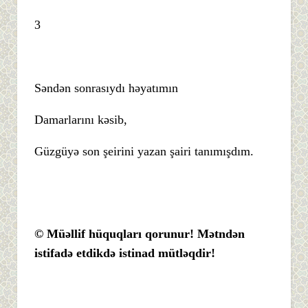
3
Səndən sonrasıydı həyatımın
Damarlarını kəsib,
Güzgüyə son şeirini yazan şairi tanımışdım.
© Müəllif hüquqları qorunur! Mətndən
istifadə etdikdə istinad mütləqdir!