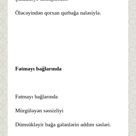
Öləcəyindən qorxan qurbağa naləsiylə.
Fatmayı bağlarında
Fatmayı bağlarında
Mürgüləyən səssizliyi
Dümsükləyir bağa gələnlərin addım səsləri.