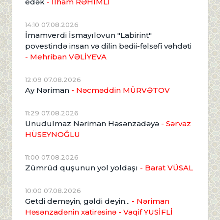
edək
- İlham RƏHİMLİ
14:10 07.08.2026
İmamverdi İsmayılovun "Labirint"
povestində insan və dilin bədii-fəlsəfi vəhdəti
- Mehriban VƏLİYEVA
12:09 07.08.2026
Ay Nəriman
- Nəcməddin MÜRVƏTOV
11:29 07.08.2026
Unudulmaz Nəriman Həsənzadəyə
- Sərvaz
HÜSEYNOĞLU
11:00 07.08.2026
Zümrüd quşunun yol yoldaşı
- Barat VÜSAL
10:00 07.08.2026
Getdi deməyin, gəldi deyin...
- Nəriman
Həsənzadənin xatirəsinə
- Vaqif YUSİFLİ