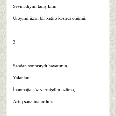
Sevmədiyim tanış kimi
Ürəyimi üzən bir xatirə kəsirdi önümü.
2
Səndən sonrasıydı həyatımın,
Yalanlara
İnanmağa söz vermişdim özümə,
Artıq sənə inanırdım.