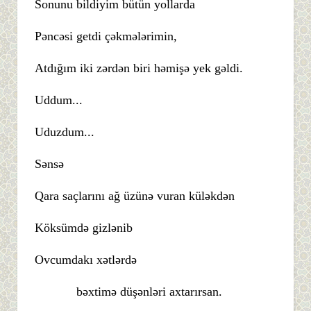
Sonunu bildiyim bütün yollarda
Pəncəsi getdi çəkmələrimin,
Atdığım iki zərdən biri həmişə yek gəldi.
Uddum...
Uduzdum...
Sənsə
Qara saçlarını ağ üzünə vuran küləkdən
Köksümdə gizlənib
Ovcumdakı xətlərdə
bəxtimə düşənləri axtarırsan.