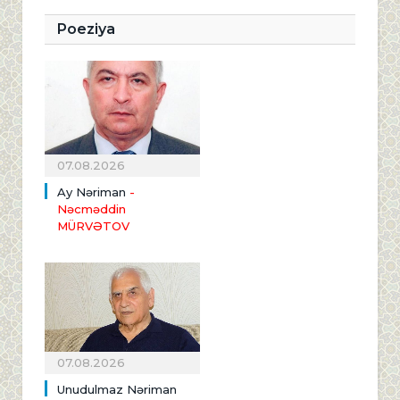
Poeziya
07.08.2026
Ay Nəriman
-
Nəcməddin
MÜRVƏTOV
07.08.2026
Unudulmaz Nəriman