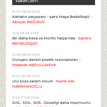
XƏBƏR LENTİ
16:20 08.08.2026
Kainatın səsyazanı - şairə Maya Bədəlbəyli
-
Abuzər BAĞIROV
14:10 08.08.2026
Bir daha Kesa və Morito haqqında
- Samirə
BEHBUDQIZI
12:09 08.08.2026
Dünyanı dərkin poetik rezonansları
-
Mətanət ABDULLAYEVA
10:23 08.08.2026
Ulu sözə salam olsun!
- Kamil Vəli
NƏRİMANOĞLU
15:26 07.08.2026
SOS... SOS... SOS... Gözəlliyi daha məzmunlu