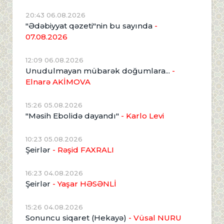
20:43 06.08.2026
"Ədəbiyyat qəzeti"nin bu sayında
-
07.08.2026
12:09 06.08.2026
Unudulmayan mübarək doğumlara...
-
Elnarə AKİMOVA
15:26 05.08.2026
"Məsih Ebolidə dayandı"
- Karlo Levi
10:23 05.08.2026
Şeirlər
- Rəşid FAXRALI
16:23 04.08.2026
Şeirlər
- Yaşar HƏSƏNLİ
15:26 04.08.2026
Sonuncu siqaret (Hekayə)
- Vüsal NURU