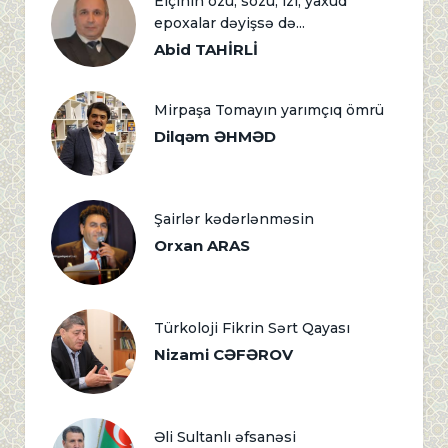
Elçinin özü, sözü, izi, yaxud
epoxalar dəyişsə də...
Abid TAHİRLİ
Mirpaşa Tomayın yarımçıq ömrü
Dilqəm ƏHMƏD
Şairlər kədərlənməsin
Orxan ARAS
Türkoloji Fikrin Sərt Qayası
Nizami CƏFƏROV
Əli Sultanlı əfsanəsi