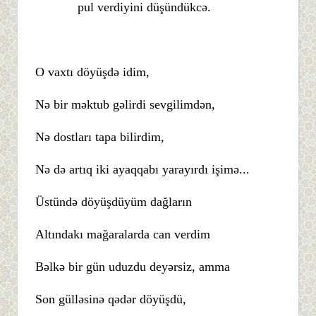
pul verdiyini düşündükcə.
O vaxtı döyüşdə idim,
Nə bir məktub gəlirdi sevgilimdən,
Nə dostları tapa bilirdim,
Nə də artıq iki ayaqqabı yarayırdı işimə...
Üstündə döyüşdüyüm dağların
Altındakı mağaralarda can verdim
Bəlkə bir gün uduzdu deyərsiz, amma
Son gülləsinə qədər döyüşdü,