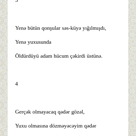
Yenə bütün qonşular səs-küyə yığılmışdı,
Yenə yuxusunda
Öldürdüyü adam hücum çəkirdi üstünə.
4
Gerçək olmayacaq qədər gözəl,
Yuxu olmasına dözməyəcəyim qədər