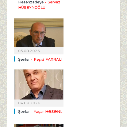
Həsənzadəyə
- Sərvaz
HÜSEYNOĞLU
05.08.2026
Şeirlər
- Rəşid FAXRALI
04.08.2026
Şeirlər
- Yaşar HƏSƏNLİ