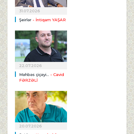
31.07.2026
Şeirlər
- İntiqam YAŞAR
22.07.2026
Məhbəs çiçəyi...
- Cavid
FƏRZƏLİ
20.07.2026