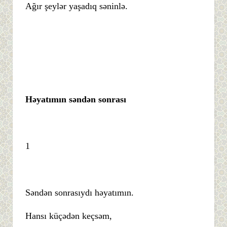
Ağır şeylər yaşadıq səninlə.
Həyatımın səndən sonrası
1
Səndən sonrasıydı həyatımın.
Hansı küçədən keçsəm,