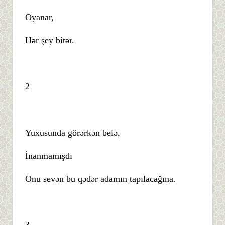
Oyanar,
Hər şey bitər.
2
Yuxusunda görərkən belə,
İnanmamışdı
Onu sevən bu qədər adamın tapılacağına.
3