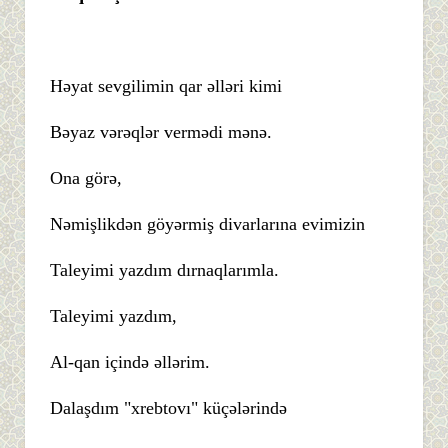
Həyat sevgilimin qar əlləri kimi
Bəyaz vərəqlər vermədi mənə.
Ona görə,
Nəmişlikdən göyərmiş divarlarına evimizin
Taleyimi yazdım dırnaqlarımla.
Taleyimi yazdım,
Al-qan içində əllərim.
Dalaşdım "xrebtovı" küçələrində