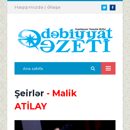
Haqqımızda
|
Əlaqə
Twitter
Facebook
Ana səhifə
Şeirlər
- Malik
ATİLAY