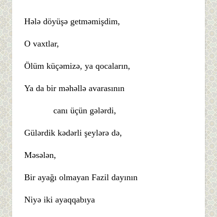
Hələ döyüşə getməmişdim,
O vaxtlar,
Ölüm küçəmizə, ya qocaların,
Ya da bir məhəllə avarasının
canı üçün gələrdi,
Gülərdik kədərli şeylərə də,
Məsələn,
Bir ayağı olmayan Fazil dayının
Niyə iki ayaqqabıya