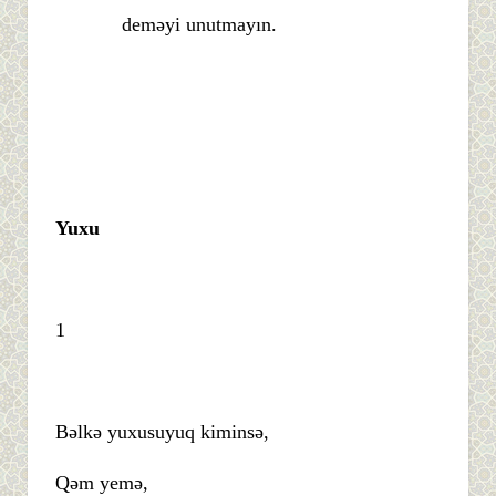
deməyi unutmayın.
Yuxu
1
Bəlkə yuxusuyuq kiminsə,
Qəm yemə,