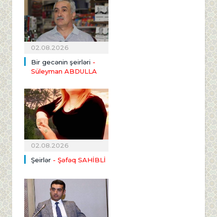
02.08.2026
Bir gecənin şeirləri
-
Süleyman ABDULLA
02.08.2026
Şeirlər
- Şəfəq SAHİBLİ