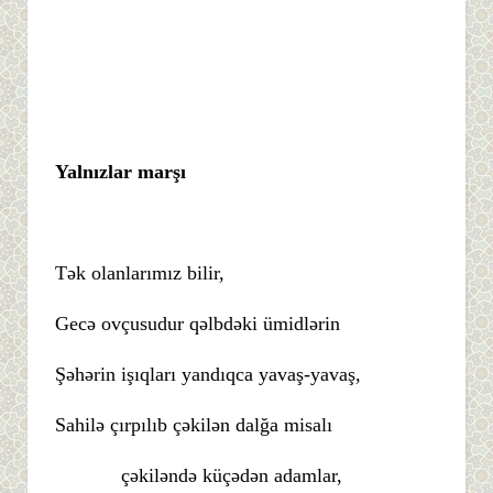
Yalnızlar marşı
Tək olanlarımız bilir,
Gecə ovçusudur qəlbdəki ümidlərin
Şəhərin işıqları yandıqca yavaş-yavaş,
Sahilə çırpılıb çəkilən dalğa misalı
çəkiləndə küçədən adamlar,