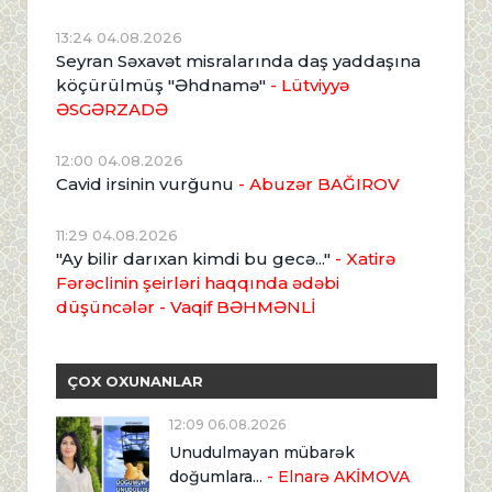
13:24 04.08.2026
Seyran Səxavət misralarında daş yaddaşına
köçürülmüş "Əhdnamə"
- Lütviyyə
ƏSGƏRZADƏ
12:00 04.08.2026
Cavid irsinin vurğunu
- Abuzər BAĞIROV
11:29 04.08.2026
"Ay bilir darıxan kimdi bu gecə..."
- Xatirə
Fərəclinin şeirləri haqqında ədəbi
düşüncələr - Vaqif BƏHMƏNLİ
ÇOX OXUNANLAR
12:09 06.08.2026
Unudulmayan mübarək
doğumlara...
- Elnarə AKİMOVA