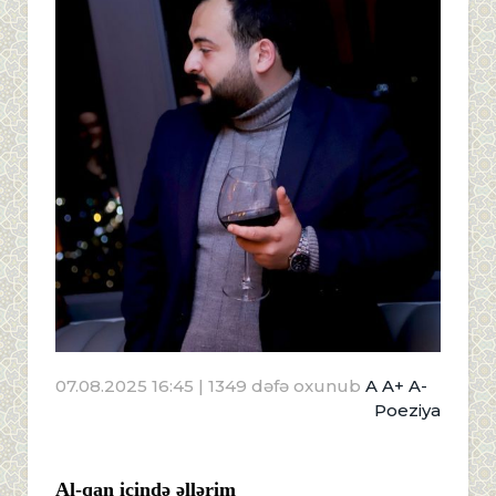
07.08.2025 16:45
| 1349 dəfə oxunub
A
A+
A-
Poeziya
Al-qan içində əllərim