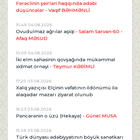
Fərəclinin şeirləri haqqında ədəbi
düşüncələr - Vaqif BƏHMƏNLİ
10:49 04.08.2026
Ovudulmaz ağrılar aşiqi
- Salam Sarvan-60 -
Afaq MƏSUD
10:09 04.08.2026
İki elm sahəsinin qovşağında mükəmməl
xidmət örnəyi
- Teymur KƏRİMLİ
17:20 03.08.2026
Xalq yazıçısı Elçinin vəfatının ildönümü ilə
əlaqədar məzarı ziyarət olunub
16:23 03.08.2026
Pəncərənin o üzü (Hekayə)
- Günel MUSA
15:26 03.08.2026
Türk dünyası ədəbiyyatının böyük sənətkarı