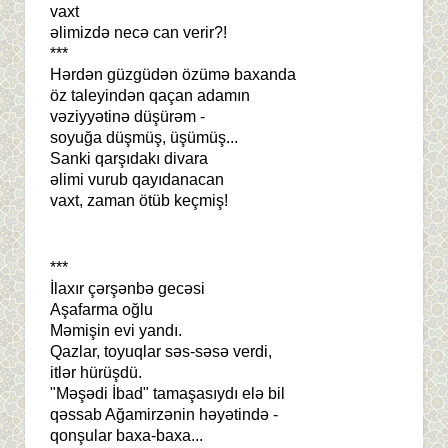
vaxt
əlimizdə necə can verir?!
***
Hərdən güzgüdən özümə baxanda
öz taleyindən qaçan adamın
vəziyyətinə düşürəm -
soyuğa düşmüş, üşümüş...
Sanki qarşıdakı divara
əlimi vurub qayıdanacan
vaxt, zaman ötüb keçmiş!
***
İlaxır çərşənbə gecəsi
Aşafarma oğlu
Məmişin evi yandı.
Qazlar, toyuqlar səs-səsə verdi,
itlər hürüşdü.
"Məşədi İbad" tamaşasıydı elə bil
qəssab Ağamirzənin həyətində -
qonşular baxa-baxa...