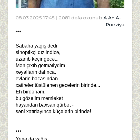
08.03.2025 17:45
| 2081 dəfə oxunub
A
A+
A-
Poeziya
***
Sabaha yağış dedi
sinoptikçi qız indicə,
uzanıb keçir gecə...
Mən çıxıb getməıiydim
xəyalların dalınca,
evlərin bacasından
xatirələr tüstülənən gecələrin birində...
Eh birdənəm,
bu gözəlim məmləkət
hayandan baxsan qürbət -
səni xatırlayınca küçələrin birində!
***
Yenə də yağış...