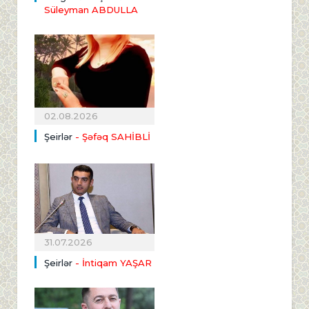
Süleyman ABDULLA
02.08.2026
Şeirlər
- Şəfəq SAHİBLİ
31.07.2026
Şeirlər
- İntiqam YAŞAR