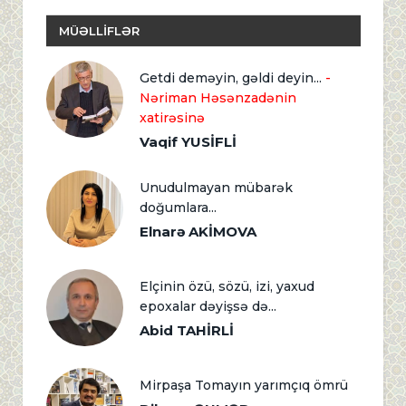
MÜƏLLİFLƏR
Getdi deməyin, gəldi deyin...
-
Nəriman Həsənzadənin
xatirəsinə
Vaqif YUSİFLİ
Unudulmayan mübarək
doğumlara...
Elnarə AKİMOVA
Elçinin özü, sözü, izi, yaxud
epoxalar dəyişsə də...
Abid TAHİRLİ
Mirpaşa Tomayın yarımçıq ömrü