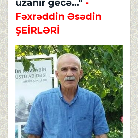
uzanır gecə..."
-
Fəxrəddin Əsədin
ŞEİRLƏRİ