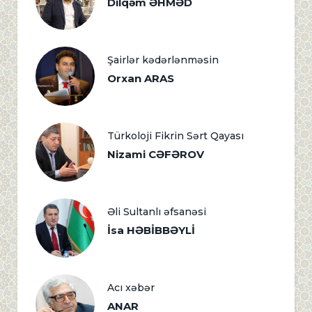
Dilqəm ƏHMƏD
Şairlər kədərlənməsin
Orxan ARAS
Türkoloji Fikrin Sərt Qayası
Nizami CƏFƏROV
Əli Sultanlı əfsanəsi
İsa HƏBİBBƏYLİ
Acı xəbər
ANAR