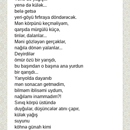
yenə də külək...
belə getsə
yeri-göyü fırfıraya döndərəcək.
Mən körpünü keçməliyəm,
qarşıda mürgülü küçə,
tinlər, dalanlar...
Məni gözləyən gerçəklər,
nağıla dönən yalanlar...
Deyirdilər
ömür özü bir yarışdı,
bu başından o başına ana yurdun
bir qarışdı...
Yarıyolda dayanıb
mən sonacan getmədim,
bilməm iblisəmi uydum,
nağılamı inammadım?!
Sınıq körpü üstündə
duyğular, düşüncələr atını çapır,
külək yağış
suyunu
köhnə günah kimi