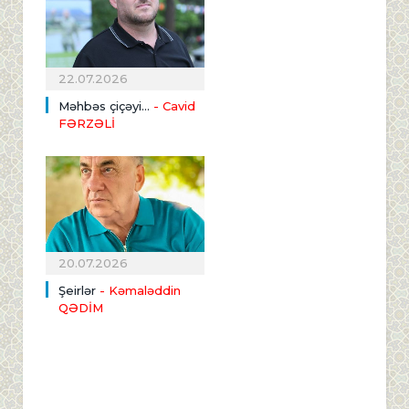
22.07.2026
Məhbəs çiçəyi...
- Cavid
FƏRZƏLİ
20.07.2026
Şeirlər
- Kəmaləddin
QƏDİM