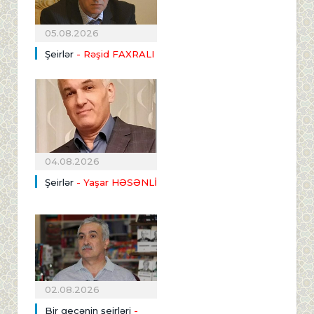
05.08.2026
Şeirlər
- Rəşid FAXRALI
04.08.2026
Şeirlər
- Yaşar HƏSƏNLİ
02.08.2026
Bir gecənin şeirləri
-