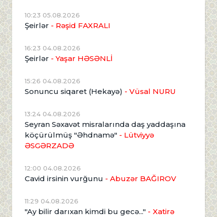
10:23 05.08.2026
Şeirlər
- Rəşid FAXRALI
16:23 04.08.2026
Şeirlər
- Yaşar HƏSƏNLİ
15:26 04.08.2026
Sonuncu siqaret (Hekayə)
- Vüsal NURU
13:24 04.08.2026
Seyran Səxavət misralarında daş yaddaşına
köçürülmüş "Əhdnamə"
- Lütviyyə
ƏSGƏRZADƏ
12:00 04.08.2026
Cavid irsinin vurğunu
- Abuzər BAĞIROV
11:29 04.08.2026
"Ay bilir darıxan kimdi bu gecə..."
- Xatirə