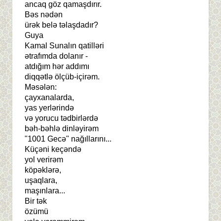
ancaq göz qamaşdırır.
Bəs nədən
ürək belə təlaşdadır?
Guya
Kamal Sunalın qatilləri
ətrafımda dolanır -
atdığım hər addımı
diqqətlə ölçüb-içirəm.
Məsələn:
çayxanalarda,
yas yerlərində
və yorucu tədbirlərdə
bəh-bəhlə dinləyirəm
"1001 Gecə" nağıllarını...
Küçəni keçəndə
yol verirəm
köpəklərə,
uşaqlara,
maşınlara...
Bir tək
özümü