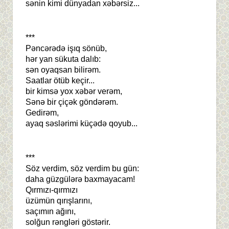
sənin kimi dünyadan xəbərsiz...
***
Pəncərədə işıq sönüb,
hər yan sükuta dalıb:
sən oyaqsan bilirəm.
Saatlar ötüb keçir...
bir kimsə yox xəbər verəm,
Sənə bir çiçək göndərəm.
Gedirəm,
ayaq səslərimi küçədə qoyub...
***
Söz verdim, söz verdim bu gün:
daha güzgülərə baxmayacam!
Qırmızı-qırmızı
üzümün qırışlarını,
saçımın ağını,
solğun rəngləri göstərir.