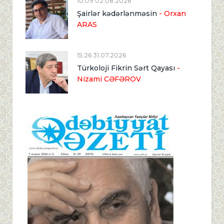
10:09 02.08.2026
Şairlər kədərlənməsin
- Orxan
ARAS
15:26 31.07.2026
Türkoloji Fikrin Sərt Qayası
-
Nizami CƏFƏROV