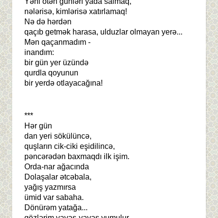
Yəni ötən günləri yada salmaq,
nələrisə, kimlərisə xatırlamaq!
Nə də hərdən
qaçıb getmək harasa, ulduzlar olmayan yerə...
Mən qaçanmadım -
inandım:
bir gün yer üzündə
qurdla qoyunun
bir yerdə otlayacağına!
***
Hər gün
dan yeri sökülüncə,
quşların cik-ciki eşidilincə,
pəncərədən baxmaqdı ilk işim.
Orda-nar ağacında
Dolaşalar ətcəbala,
yağış yazmırsa
ümid var sabaha.
Dönürəm yatağa...
gözlərim yavaş-yavaş yumulur.