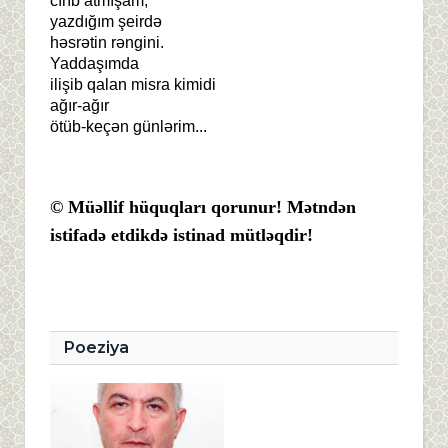
cırıb atmışam,
yazdığım şeirdə
həsrətin rəngini.
Yaddaşımda
ilişib qalan misra kimidi
ağır-ağır
ötüb-keçən günlərim...
© Müəllif hüquqları qorunur! Mətndən
istifadə etdikdə istinad mütləqdir!
Poeziya