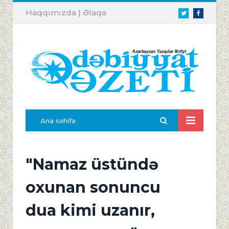
Haqqımızda
|
Əlaqə
Twitter
Facebook
Ana səhifə
"Namaz üstündə
oxunan sonuncu
dua kimi uzanır,