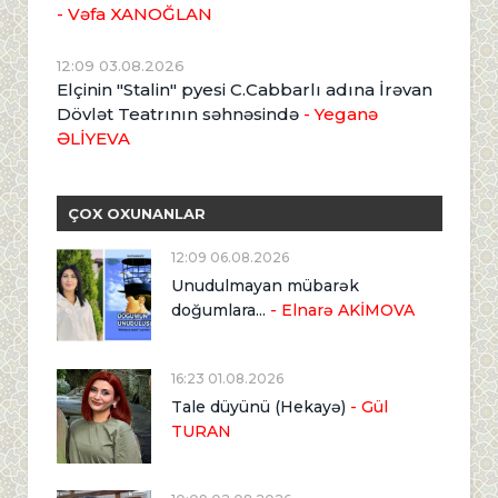
- Vəfa XANOĞLAN
12:09 03.08.2026
Elçinin "Stalin" pyesi C.Cabbarlı adına İrəvan
Dövlət Teatrının səhnəsində
- Yeganə
ƏLİYEVA
ÇOX OXUNANLAR
12:09 06.08.2026
Unudulmayan mübarək
doğumlara...
- Elnarə AKİMOVA
16:23 01.08.2026
Tale düyünü (Hekayə)
- Gül
TURAN