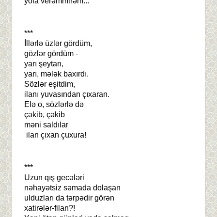
yola verəmmirəm...
***
İllərlə üzlər gördüm,
gözlər gördüm -
yarı şeytan,
yarı, mələk baxırdı.
Sözlər eşitdim,
ilanı yuvasından çıxaran.
Elə o, sözlərlə də
çəkib, çəkib
məni saldılar
ilan çıxan çuxura!
***
Uzun qış gecələri
nəhayətsiz səmada dolaşan
ulduzları da tərpədir görən
xatirələr-filan?!