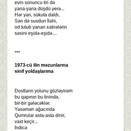
evin sonuncu tiri də
yana-yana düşdü yerə...
Hər yan, sükuta daldı,
Sən də susdun İlahi,
od tutub yanan xatirələrin
səsini eşidə-eşidə…
***
1973-cü ilin məzunlarına
sinif yoldaşlarıma
Dostların yolunu gözləyirəm
bu qapının bu tinində,
bir-bir gələcəklər.
Yasəmən ağacında
Qumrular asta-asta dinir,
vaxt keçir...
İndicə