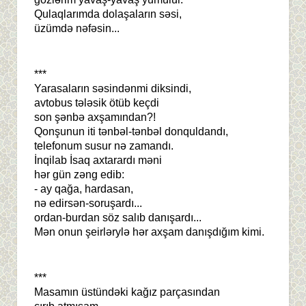
Qulaqlarımda dolaşaların səsi,
üzümdə nəfəsin...
***
Yarasaların səsindənmi diksindi,
avtobus tələsik ötüb keçdi
son şənbə axşamından?!
Qonşunun iti tənbəl-tənbəl donquldandı,
telefonum susur nə zamandı.
İnqilab İsaq axtarardı məni
hər gün zəng edib:
- ay qağa, hardasan,
nə edirsən-soruşardı...
ordan-burdan söz salıb danışardı...
Mən onun şeirlərylə hər axşam danışdığım kimi.
***
Masamın üstündəki kağız parçasından