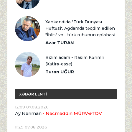
Xankəndidə "Türk Dünyası
Həftəsi", Ağdamda təqdim edilən
"İblis" və... türk ruhunun qələbəsi
Azər TURAN
Bizim adam - Rasim Kərimli
(Xatirə-esse)
Turan UĞUR
XƏBƏR LENTİ
12:09 07.08.2026
Ay Nəriman
- Nəcməddin MÜRVƏTOV
11:29 07.08.2026