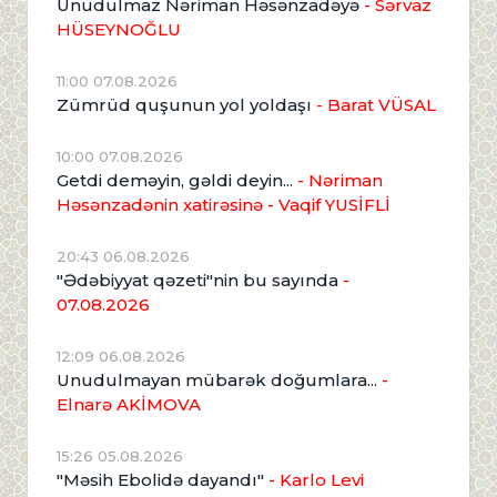
Unudulmaz Nəriman Həsənzadəyə
- Sərvaz
HÜSEYNOĞLU
11:00 07.08.2026
Zümrüd quşunun yol yoldaşı
- Barat VÜSAL
10:00 07.08.2026
Getdi deməyin, gəldi deyin...
- Nəriman
Həsənzadənin xatirəsinə
- Vaqif YUSİFLİ
20:43 06.08.2026
"Ədəbiyyat qəzeti"nin bu sayında
-
07.08.2026
12:09 06.08.2026
Unudulmayan mübarək doğumlara...
-
Elnarə AKİMOVA
15:26 05.08.2026
"Məsih Ebolidə dayandı"
- Karlo Levi