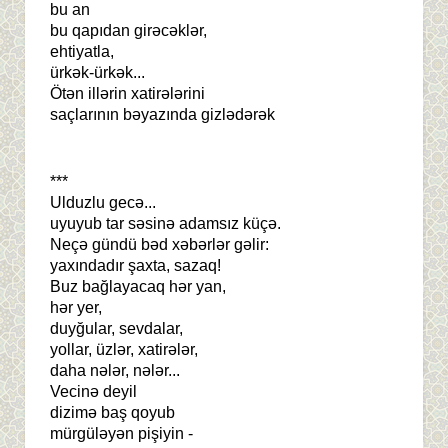
bu an
bu qapıdan girəcəklər,
ehtiyatla,
ürkək-ürkək...
Ötən illərin xatirələrini
saçlarının bəyazında gizlədərək
***
Ulduzlu gecə...
uyuyub tar səsinə adamsız küçə.
Neçə gündü bəd xəbərlər gəlir:
yaxındadır şaxta, sazaq!
Buz bağlayacaq hər yan,
hər yer,
duyğular, sevdalar,
yollar, üzlər, xatirələr,
daha nələr, nələr...
Vecinə deyil
dizimə baş qoyub
mürgüləyən pişiyin -