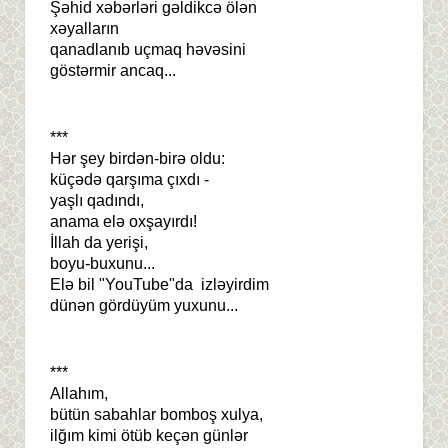
Şəhid xəbərləri gəldikcə ölən
xəyalların
qanadlanıb uçmaq həvəsini
göstərmir ancaq...
***
Hər şey birdən-birə oldu:
küçədə qarşıma çıxdı -
yaşlı qadındı,
anama elə oxşayırdı!
İllah da yerişi,
boyu-buxunu...
Elə bil "YouTube"da izləyirdim
dünən gördüyüm yuxunu...
***
Allahım,
bütün sabahlar bomboş xulya,
ilğım kimi ötüb keçən günlər