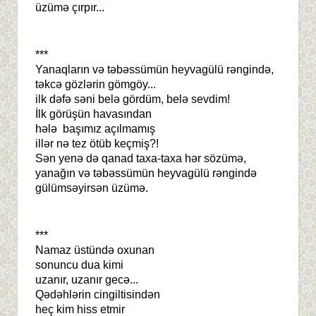
üzümə çırpır...
***
Yanaqların və təbəssümün heyvagülü rəngində,
təkcə gözlərin gömgöy...
ilk dəfə səni belə gördüm, belə sevdim!
İlk görüşün havasından
hələ başımız açılmamış
illər nə tez ötüb keçmiş?!
Sən yenə də qanad taxa-taxa hər sözümə,
yanağın və təbəssümün heyvagülü rəngində
gülümsəyirsən üzümə.
***
Namaz üstündə oxunan
sonuncu dua kimi
uzanır, uzanır gecə...
Qədəhlərin cingiltisindən
heç kim hiss etmir