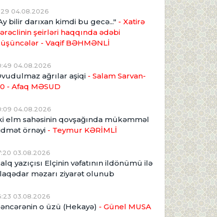
1:29 04.08.2026
Ay bilir darıxan kimdi bu gecə..."
- Xatirə
ərəclinin şeirləri haqqında ədəbi
üşüncələr - Vaqif BƏHMƏNLİ
0:49 04.08.2026
vudulmaz ağrılar aşiqi
- Salam Sarvan-
0 - Afaq MƏSUD
0:09 04.08.2026
ki elm sahəsinin qovşağında mükəmməl
idmət örnəyi
- Teymur KƏRİMLİ
7:20 03.08.2026
alq yazıçısı Elçinin vəfatının ildönümü ilə
laqədar məzarı ziyarət olunub
6:23 03.08.2026
əncərənin o üzü (Hekayə)
- Günel MUSA