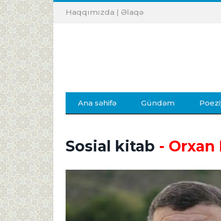
Haqqımızda
|
Əlaqə
Ana səhifə
Gündəm
Poezi
Sosial kitab
- Orxan