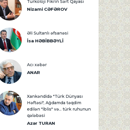
Türkoloji Fikrin Sərt Qayası
Nizami CƏFƏROV
Əli Sultanlı əfsanəsi
İsa HƏBİBBƏYLİ
Acı xəbər
ANAR
Xankəndidə "Türk Dünyası
Həftəsi", Ağdamda təqdim
edilən "İblis" və... türk ruhunun
qələbəsi
Azər TURAN