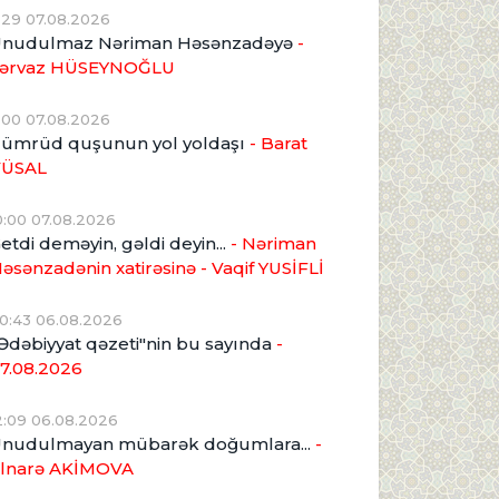
1:29 07.08.2026
nudulmaz Nəriman Həsənzadəyə
-
ərvaz HÜSEYNOĞLU
1:00 07.08.2026
ümrüd quşunun yol yoldaşı
- Barat
VÜSAL
0:00 07.08.2026
etdi deməyin, gəldi deyin...
- Nəriman
əsənzadənin xatirəsinə
- Vaqif YUSİFLİ
0:43 06.08.2026
Ədəbiyyat qəzeti"nin bu sayında
-
7.08.2026
2:09 06.08.2026
nudulmayan mübarək doğumlara...
-
lnarə AKİMOVA