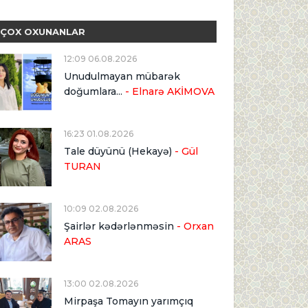
ÇOX OXUNANLAR
12:09 06.08.2026
Unudulmayan mübarək
doğumlara...
- Elnarə AKİMOVA
16:23 01.08.2026
Tale düyünü (Hekayə)
- Gül
TURAN
10:09 02.08.2026
Şairlər kədərlənməsin
- Orxan
ARAS
13:00 02.08.2026
Mirpaşa Tomayın yarımçıq