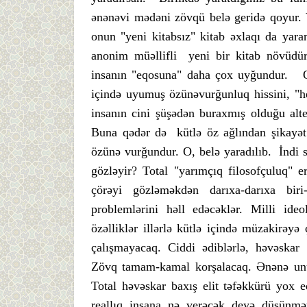
ənənəvi mədəni zövqü belə geridə qoyur. V
onun "yeni kitabsız" kitab əxlaqı da yara
anonim müəllifli yeni bir kitab növüdür
insanın "eqosuna" daha çox uyğundur. On
içində uyumuş özünəvurğunluq hissini, "he
insanın cini şüşədən buraxmış olduğu alter
Buna qədər də kütlə öz ağlından şikayət 
özünə vurğundur. O, belə yaradılıb. İndi si
gözləyir? Total "yarımçıq filosofçuluq" e
çörəyi gözləməkdən darıxa-darıxa biri
problemlərini həll edəcəklər. Milli ideol
özəlliklər illərlə kütlə içində müzakirəyə
çalışmayacaq. Ciddi ədiblərlə, həvəskar
Zövq tamam-kamal korşalacaq. Ənənə unu
Total həvəskar baxış elit təfəkkürü yox e
reallıq insana nə verəcək deyə düşün