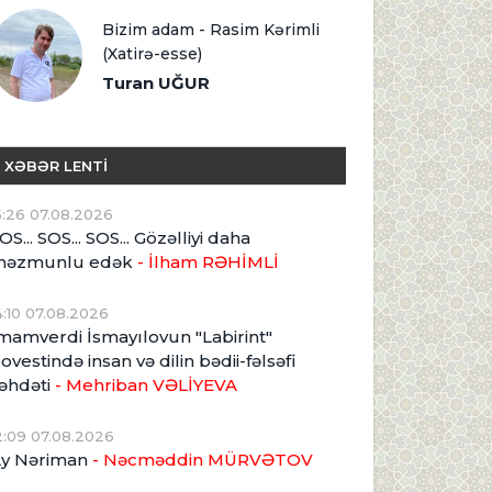
Bizim adam - Rasim Kərimli
(Xatirə-esse)
Turan UĞUR
XƏBƏR LENTİ
5:26 07.08.2026
OS... SOS... SOS... Gözəlliyi daha
məzmunlu edək
- İlham RƏHİMLİ
4:10 07.08.2026
mamverdi İsmayılovun "Labirint"
ovestində insan və dilin bədii-fəlsəfi
əhdəti
- Mehriban VƏLİYEVA
2:09 07.08.2026
y Nəriman
- Nəcməddin MÜRVƏTOV