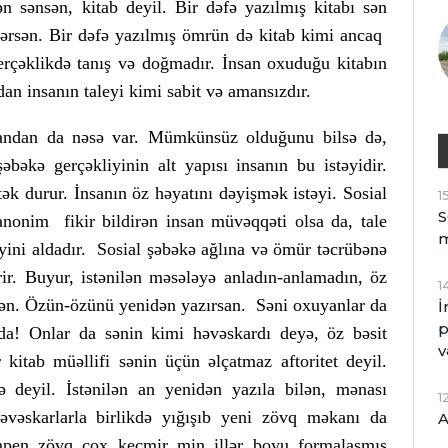
n sənsən, kitab deyil. Bir dəfə yazılmış kitabı sən
ərsən. Bir dəfə yazılmış ömrün də kitab kimi ancaq
gerçəklikdə tanış və doğmadır. İnsan oxuduğu kitabın
n insanın taleyi kimi sabit və amansızdır.
andan da nəsə var. Mümkünsüz olduğunu bilsə də,
əbəkə gerçəkliyinin alt yapısı insanın bu istəyidir.
ək durur. İnsanın öz həyatını dəyişmək istəyi. Sosial
1
S
nonim fikir bildirən insan müvəqqəti olsa da, tale
eyini aldadır. Sosial şəbəkə ağlına və ömür təcrübənə
r. Buyur, istənilən məsələyə anladın-anlamadın, öz
1
fisən. Özün-özünü yenidən yazırsan. Səni oxuyanlar da
İ
p
 da! Onlar da sənin kimi həvəskardı deyə, öz bəsit
v
 kitab müəllifi sənin üçün əlçatmaz aftoritet deyil.
 deyil. İstənilən an yenidən yazıla bilən, mənası
1
əvəskarlarla birlikdə yığışıb yeni zövq məkanı da
A
ümpen zövq çox keçmir min illər boyu formalaşmış