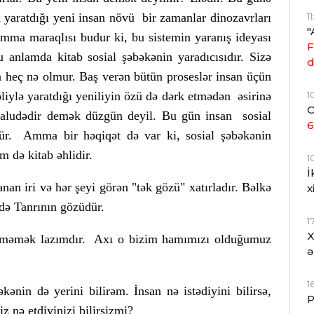
1
 yaratdığı yeni insan növü bir zamanlar dinozavrları
"
Amma maraqlısı budur ki, bu sistemin yaranış ideyası
F
 anlamda kitab sosial şəbəkənin yaradıcısıdır. Sizə
d
 heç nə olmur. Baş verən bütün proseslər insan üçün
1
liylə yaratdığı yeniliyin özü də dərk etmədən əsirinə
O
ə aludədir demək düzgün deyil. Bu gün insan sosial
6
ür. Amma bir həqiqət də var ki, sosial şəbəkənin
 də kitab əhlidir.
1
İ
an iri və hər şeyi görən "tək gözü" xatırladır. Bəlkə
x
 də Tanrının gözüdür.
1
X
üşməmək lazımdır. Axı o bizim hamımızı olduğumuz
ə
1
kənin də yerini bilirəm. İnsan nə istədiyini bilirsə,
P
 nə etdiyinizi bilirsizmi?