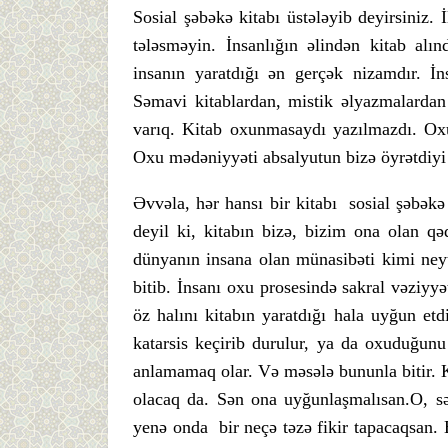
Sosial şəbəkə kitabı üstələyib deyirsiniz. 
tələsməyin. İnsanlığın əlindən kitab alı
insanın yaratdığı ən gerçək nizamdır. İn
Səmavi kitablardan, mistik əlyazmalarda
varıq. Kitab oxunmasaydı yazılmazdı. Oxu
Oxu mədəniyyəti absalyutun bizə öyrətdiy
Əvvəla, hər hansı bir kitabı sosial şəbə
deyil ki, kitabın bizə, bizim ona olan q
dünyanın insana olan münasibəti kimi neytr
bitib. İnsanı oxu prosesində sakral vəziyyə
öz halını kitabın yaratdığı hala uyğun e
katarsis keçirib durulur, ya da oxuduğun
anlamamaq olar. Və məsələ bununla bitir. K
olacaq da. Sən ona uyğunlaşmalısan.O, sə
yenə onda bir neçə təzə fikir tapacaqsan. 