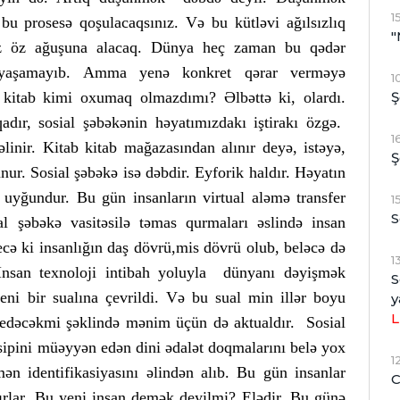
1
 bu prosesə qoşulacaqsınız. Və bu kütləvi ağılsızlıq
"
ədiz öz ağuşuna alacaq. Dünya heç zaman bu qədər
də yaşamayıb. Amma yenə konkret qərar verməyə
1
Ş
k kitab kimi oxumaq olmazdımı? Əlbəttə ki, olardı.
adır, sosial şəbəkənin həyatımızdakı iştirakı özgə.
1
linir. Kitab kitab mağazasından alınır deyə, istəyə,
Ş
unur. Sosial şəbəkə isə dəbdir. Eyforik haldır. Həyatın
 uyğundur. Bu gün insanların virtual aləmə transfer
1
S
al şəbəkə vasitəsilə təmas qurmaları əslində insan
cə ki insanlığın daş dövrü,mis dövrü olub, beləcə də
1
 İnsan texnoloji intibah yoluyla dünyanı dəyişmək
S
ni bir sualına çevrildi. Və bu sual min illər boyu
y
L
v edəcəkmi şəklində mənim üçün də aktualdır. Sosial
sipini müəyyən edən dini ədalət doqmalarını belə yox
1
ən identifikasiyasını əlindən alıb. Bu gün insanlar
C
ırlar. Bu yeni insan demək deyilmi? Elədir. Bu günə