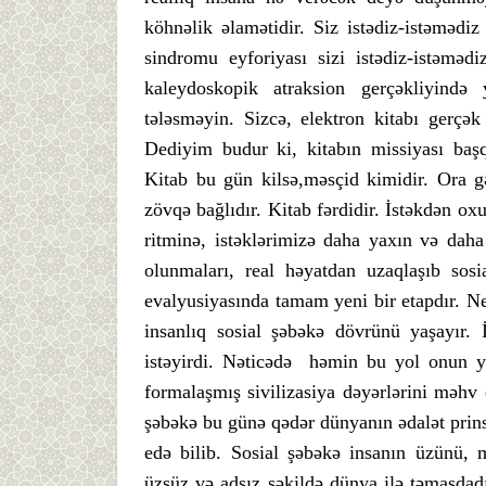
köhnəlik əlamətidir. Siz istədiz-istəmədiz
sindromu eyforiyası sizi istədiz-istəm
kaleydoskopik atraksion gerçəkliyin
tələsməyin. Sizcə, elektron kitabı gerçə
Dediyim budur ki, kitabın missiyası başq
Kitab bu gün kilsə,məsçid kimidir. Ora gə
zövqə bağlıdır. Kitab fərdidir. İstəkdən ox
ritminə, istəklərimizə daha yaxın və daha
olunmaları, real həyatdan uzaqlaşıb sosi
evalyusiyasında tamam yeni bir etapdır. Ne
insanlıq sosial şəbəkə dövrünü yaşayır.
istəyirdi. Nəticədə həmin bu yol onun ye
formalaşmış sivilizasiya dəyərlərini məh
şəbəkə bu günə qədər dünyanın ədalət prin
edə bilib. Sosial şəbəkə insanın üzünü, m
üzsüz və adsız şəkildə dünya ilə təmasdad