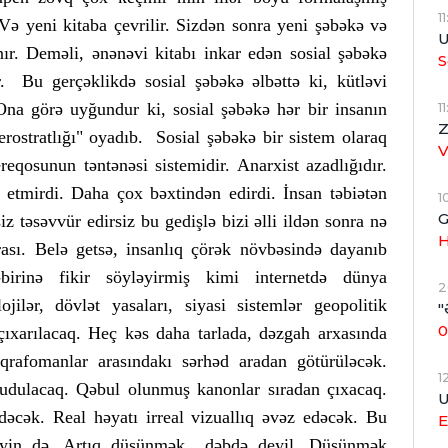
1
ə yeni kitaba çevrilir. Sizdən sonra yeni şəbəkə və
U
nır. Deməli, ənənəvi kitabı inkar edən sosial şəbəkə
S
. Bu gerçəklikdə sosial şəbəkə əlbəttə ki, kütləvi
1
a görə uyğundur ki, sosial şəbəkə hər bir insanın
Z
rostratlığı" oyadıb. Sosial şəbəkə bir sistem olaraq
eqosunun təntənəsi sistemidir. Anarxist azadlığıdır.
etmirdi. Daha çox bəxtindən edirdi. İnsan təbiətən
1
G
z təsəvvür edirsiz bu gedişlə bizi əlli ildən sonra nə
H
rası. Belə getsə, insanlıq çörək növbəsində dayanıb
-birinə fikir söyləyirmiş kimi internetdə dünya
2
ojilər, dövlət yasaları, siyasi sistemlər geopolitik
"
0
 çıxarılacaq. Heç kəs daha tarlada, dəzgah arxasında
 qrafomanlar arasındakı sərhəd aradan götürüləcək.
1
dulacaq. Qəbul olunmuş kanonlar sıradan çıxacaq.
U
dəcək. Real həyatı irreal vizuallıq əvəz edəcək. Bu
E
məyin də. Artıq düşünmək dəbdə deyil. Düşünmək