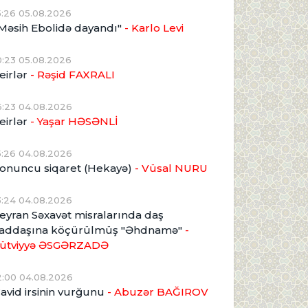
5:26 05.08.2026
Məsih Ebolidə dayandı"
- Karlo Levi
0:23 05.08.2026
eirlər
- Rəşid FAXRALI
6:23 04.08.2026
eirlər
- Yaşar HƏSƏNLİ
5:26 04.08.2026
onuncu siqaret (Hekayə)
- Vüsal NURU
3:24 04.08.2026
eyran Səxavət misralarında daş
addaşına köçürülmüş "Əhdnamə"
-
ütviyyə ƏSGƏRZADƏ
2:00 04.08.2026
avid irsinin vurğunu
- Abuzər BAĞIROV