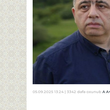
05.09.2025 13:24
| 3342 dəfə oxunub
A
A