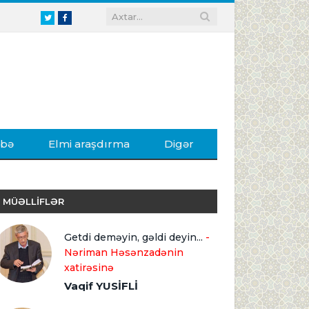
Twitter
Facebook
ibə
Elmi araşdırma
Digər
MÜƏLLİFLƏR
Getdi deməyin, gəldi deyin...
-
Nəriman Həsənzadənin
xatirəsinə
Vaqif YUSİFLİ