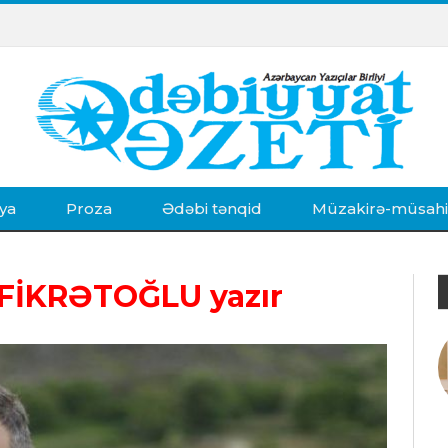
ya
Proza
Ədəbi tənqid
Müzakirə-müsah
 FİKRƏTOĞLU yazır