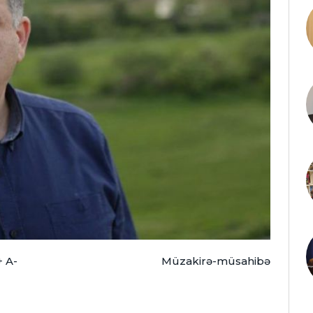
+
A-
Müzakirə-müsahibə