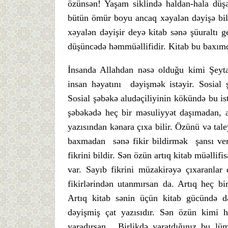
özünsən! Yaşam siklində haldan-hala düşə
bütün ömür boyu ancaq xəyalən dəyişə bil
xəyalən dəyişir deyə kitab sənə şüuraltı 
düşüncədə həmmüəllifidir. Kitab bu baxımda
İnsanda Allahdan nəsə olduğu kimi Şeyt
insan həyatını dəyişmək istəyir. Sosial ş
Sosial şəbəkə aludəçiliyinin kökündə bu ist
şəbəkədə heç bir məsuliyyət daşımadan, a
yazısından kənara çıxa bilir. Özünü və tal
baxmadan sənə fikir bildirmək şansı veri
fikrini bildir. Sən özün artıq kitab müəlli
var. Sayıb fikrini müzakirəyə çıxaranlar
fikirlərindən utanmırsan da. Artıq heç bir
Artıq kitab sənin üçün kitab gücündə də
dəyişmiş çat yazısıdır. Sən özün kimi h
yaradırsan. Birlikdə yaratdığınız bu l