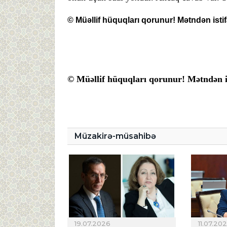
© Müəllif hüquqları qorunur! Mətndən istif
© Müəllif hüquqları qorunur! Mətndən is
Müzakirə-müsahibə
19.07.2026
11.07.20