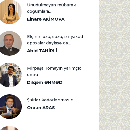
Unudulmayan mübarək
doğumlara...
Elnarə AKİMOVA
Elçinin özü, sözü, izi, yaxud
epoxalar dəyişsə də...
Abid TAHİRLİ
Mirpaşa Tomayın yarımçıq
ömrü
Dilqəm ƏHMƏD
Şairlər kədərlənməsin
Orxan ARAS