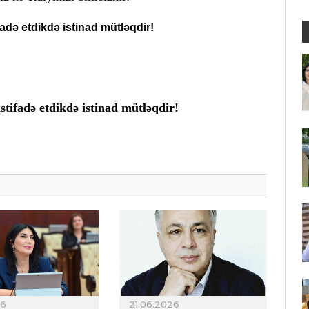
adə etdikdə istinad mütləqdir!
tifadə etdikdə istinad mütləqdir!
26
21.06.2026