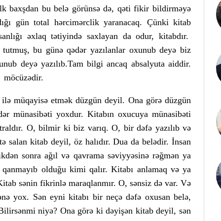
İlk baxşdan bu belə görünsə də, qəti fikir bildirməyə
ndığı gün total hərcimərclik yaranacaq. Çünki kitab
sanlığı əxlaq tətiyində saxlayan da odur, kitabdır.
n tutmuş, bu günə qədər yazılanlar oxunub deyə biz
nub deyə yazılıb.Tam bilgi ancaq absalyuta aiddir.
i möcüzədir.
kə ilə müqayisə etmək düzgün deyil. Ona görə düzgün
ədər münasibəti yoxdur. Kitabın oxucuya münasibəti
aldır. O, bilmir ki biz varıq. O, bir dəfə yazılıb və
tə salan kitab deyil, öz halıdır. Dua da belədir. İnsan
tdikdən sonra ağıl və qavrama səviyyəsinə rəğmən ya
u qanmayıb olduğu kimi qalır. Kitabı anlamaq və ya
itab sənin fikrinlə maraqlanmır. O, sənsiz də var. Və
nə yox. Sən eyni kitabı bir neçə dəfə oxusan belə,
Bilirsənmi niyə? Ona görə ki dəyişən kitab deyil, sən