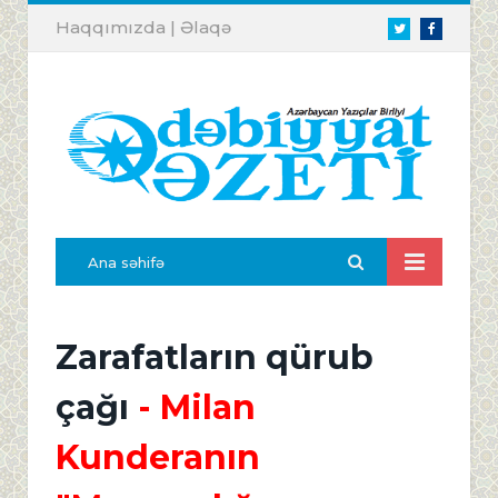
Haqqımızda
|
Əlaqə
Twitter
Facebook
Ana səhifə
Zarafatların qürub
çağı
- Milan
Kunderanın