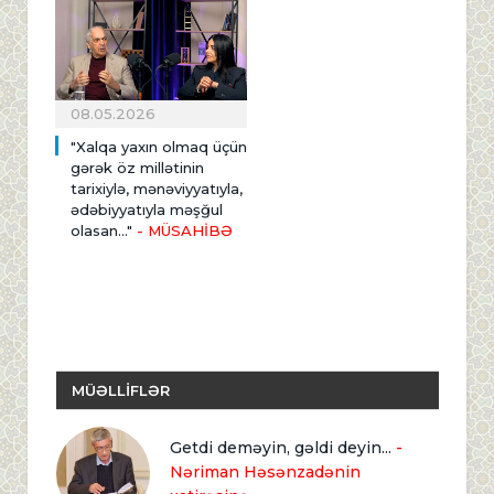
08.05.2026
"Xalqa yaxın olmaq üçün
gərək öz millətinin
tarixiylə, mənəviyyatıyla,
ədəbiyyatıyla məşğul
olasan..."
- MÜSAHİBƏ
MÜƏLLİFLƏR
Getdi deməyin, gəldi deyin...
-
Nəriman Həsənzadənin