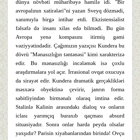
dünya növbəti müharibəyə hamilə idi. "Bir
avropalının xatirələri"ni yazan Sveyq dözmədi,
xanımıyla birgə intihar etdi. Ekzistensialist
fəlsəfə də insanı xilas edə bilmədi. Bu gün
Avropa yenə kompasını itirmiş gəmi
vəziyyətindədir. Çağımızın yazıçısı Kundera bu
dövrü "Mənasızlığın təntənəsi" kimi xarakterizə
edir. Bu mənasızlığı incələmək isə çoxlu
araşdırmalara yol açır. İrrasional ovqat oxucuya
da sirayət edir. Kundera dramatik gerçəklikləri
məsxərə obyektinə çevirir, janrın forma
sabitliyindən birmənalı olaraq imtina edir.
Stalinlə Kalinin arasındakı dialoq və onların
iclası yarımçıq buraxıb qaçması absurd
situasiyadır. Sonra onlar harda peyda olsalar
yaxşıdır? Parisin xiyabanlarından birində! Ovçu