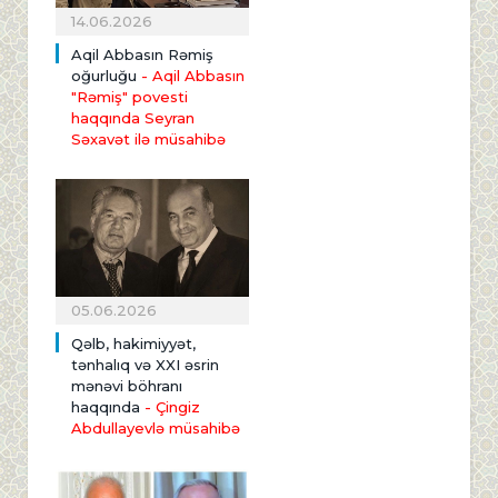
14.06.2026
Aqil Abbasın Rəmiş
oğurluğu
- Aqil Abbasın
"Rəmiş" povesti
haqqında Seyran
Səxavət ilə müsahibə
05.06.2026
Qəlb, hakimiyyət,
tənhalıq və XXI əsrin
mənəvi böhranı
haqqında
- Çingiz
Abdullayevlə müsahibə