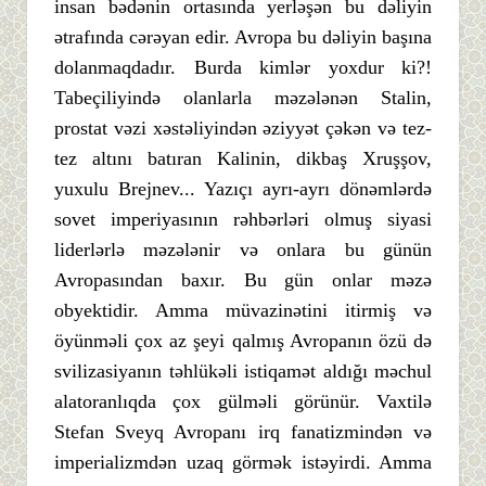
insan bədənin ortasında yerləşən bu dəliyin
ətrafında cərəyan edir. Avropa bu dəliyin başına
dolanmaqdadır. Burda kimlər yoxdur ki?!
Tabeçiliyində olanlarla məzələnən Stalin,
prostat vəzi xəstəliyindən əziyyət çəkən və tez-
tez altını batıran Kalinin, dikbaş Xruşşov,
yuxulu Brejnev... Yazıçı ayrı-ayrı dönəmlərdə
sovet imperiyasının rəhbərləri olmuş siyasi
liderlərlə məzələnir və onlara bu günün
Avropasından baxır. Bu gün onlar məzə
obyektidir. Amma müvazinətini itirmiş və
öyünməli çox az şeyi qalmış Avropanın özü də
svilizasiyanın təhlükəli istiqamət aldığı məchul
alatoranlıqda çox gülməli görünür. Vaxtilə
Stefan Sveyq Avropanı irq fanatizmindən və
imperializmdən uzaq görmək istəyirdi. Amma