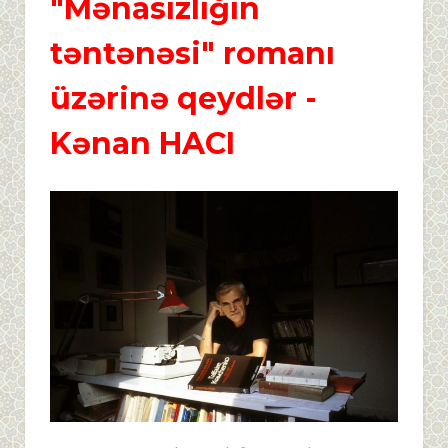
"Mənasızlığın
təntənəsi" romanı
üzərinə qeydlər
-
Kənan HACI