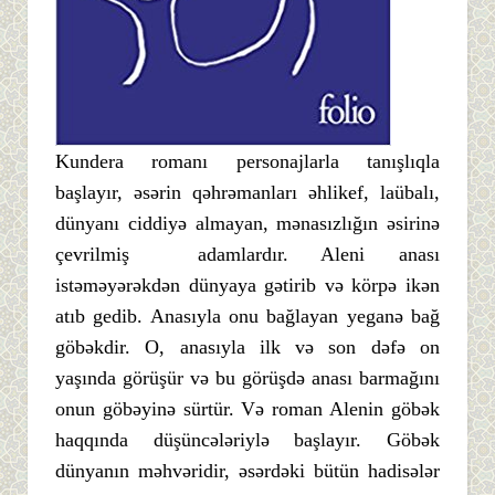
Kundera romanı personajlarla tanışlıqla
başlayır, əsərin qəhrəmanları əhlikef, laübalı,
dünyanı ciddiyə almayan, mənasızlığın əsirinə
çevrilmiş adamlardır. Aleni anası
istəməyərəkdən dünyaya gətirib və körpə ikən
atıb gedib. Anasıyla onu bağlayan yeganə bağ
göbəkdir. O, anasıyla ilk və son dəfə on
yaşında görüşür və bu görüşdə anası barmağını
onun göbəyinə sürtür. Və roman Alenin göbək
haqqında düşüncələriylə başlayır. Göbək
dünyanın məhvəridir, əsərdəki bütün hadisələr