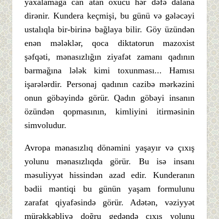
yaxalamağa can atan oxucu hər dəfə dalana
dirənir. Kundera keçmişi, bu günü və gələcəyi
ustalıqla bir-birinə bağlaya bilir. Göy üzündən
enən mələklər, qoca diktatorun mazoxist
şəfqəti, mənasızlığın ziyafət zamanı qadının
barmağına lələk kimi toxunması... Hamısı
işarələrdir. Personaj qadının cazibə mərkəzini
onun göbəyində görür. Qadın göbəyi insanın
özündən qopmasının, kimliyini itirməsinin
simvoludur.
Avropa mənasızlıq dönəmini yaşayır və çıxış
yolunu mənasızlıqda görür. Bu isə insanı
məsuliyyət hissindən azad edir. Kunderanın
bədii məntiqi bu günün yaşam formulunu
zarafat qiyafəsində görür. Adətən, vəziyyət
mürəkkəbliyə doğru gedəndə çıxış yolunu