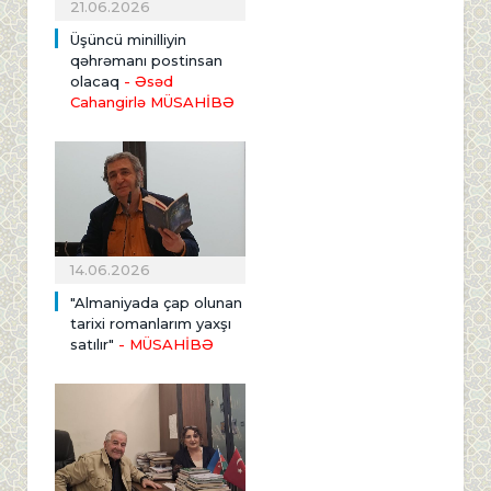
21.06.2026
Üşüncü minilliyin
qəhrəmanı postinsan
olacaq
- Əsəd
Cahangirlə MÜSAHİBƏ
14.06.2026
"Almaniyada çap olunan
tarixi romanlarım yaxşı
satılır"
- MÜSAHİBƏ