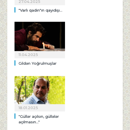
27.04.2025
"Varlı qadın"ın qayıdışı...
11.04.2025
Gildən Yoğrulmuşlar
18.01.2025
"Güllər açılsın, güllələr
açılmasın..."