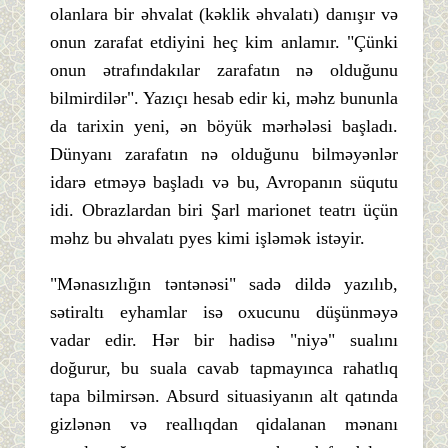
olanlara bir əhvalat (kəklik əhvalatı) danışır və
onun zarafat etdiyini heç kim anlamır. "Çünki
onun ətrafındakılar zarafatın nə olduğunu
bilmirdilər". Yazıçı hesab edir ki, məhz bununla
da tarixin yeni, ən böyük mərhələsi başladı.
Dünyanı zarafatın nə olduğunu bilməyənlər
idarə etməyə başladı və bu, Avropanın süqutu
idi. Obrazlardan biri Şarl marionet teatrı üçün
məhz bu əhvalatı pyes kimi işləmək istəyir.
"Mənasızlığın təntənəsi" sadə dildə yazılıb,
sətiraltı eyhamlar isə oxucunu düşünməyə
vadar edir. Hər bir hadisə "niyə" sualını
doğurur, bu suala cavab tapmayınca rahatlıq
tapa bilmirsən. Absurd situasiyanın alt qatında
gizlənən və reallıqdan qidalanan mənanı