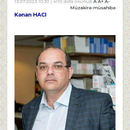
13.07.2023 10:30
| 4110 dəfə oxunub
A
A+
A-
Müzakirə-müsahibə
Kənan HACI