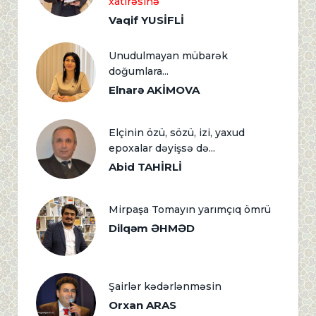
xatirəsinə
Vaqif YUSİFLİ
Unudulmayan mübarək
doğumlara...
Elnarə AKİMOVA
Elçinin özü, sözü, izi, yaxud
epoxalar dəyişsə də...
Abid TAHİRLİ
Mirpaşa Tomayın yarımçıq ömrü
Dilqəm ƏHMƏD
Şairlər kədərlənməsin
Orxan ARAS