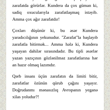
zarafatda görürlər. Kundera da çox güman ki,
sadiq oxucularıyla zarafatlaşmaq istəyib.
Amma çox ağır zarafatdır!
Çoxları düşünür ki, bu əsər Kundera
yaradıcılığının yekunudur. "Zarafat"la başlayıb
zarafatla bitirmək... Amma hələ ki, Kundera
yaşayan dahilər sırasındadır. Bu tipli əsərlər
yazan yazıçının gözlənilməz zarafatlarına hər
an hazır olmaq lazımdır.
Qərb insanı üçün zarafatın da limiti bitir,
zarafatlar özünün qürub çağını yaşayır.
Doğrudanmı mənasızlıq Avropanın yeganə
xilas yoludur?!