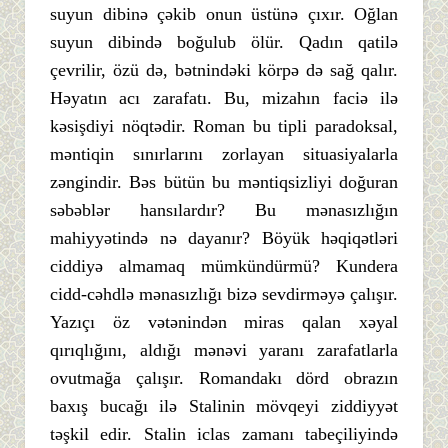
suyun dibinə çəkib onun üstünə çıxır. Oğlan
suyun dibində boğulub ölür. Qadın qatilə
çevrilir, özü də, bətnindəki körpə də sağ qalır.
Həyatın acı zarafatı. Bu, mizahın faciə ilə
kəsişdiyi nöqtədir. Roman bu tipli paradoksal,
məntiqin sınırlarını zorlayan situasiyalarla
zəngindir. Bəs bütün bu məntiqsizliyi doğuran
səbəblər hansılardır? Bu mənasızlığın
mahiyyətində nə dayanır? Böyük həqiqətləri
ciddiyə almamaq mümkündürmü? Kundera
cidd-cəhdlə mənasızlığı bizə sevdirməyə çalışır.
Yazıçı öz vətənindən miras qalan xəyal
qırıqlığını, aldığı mənəvi yaranı zarafatlarla
ovutmağa çalışır. Romandakı dörd obrazın
baxış bucağı ilə Stalinin mövqeyi ziddiyyət
təşkil edir. Stalin iclas zamanı tabeçiliyində