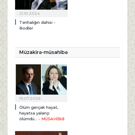
21.10.2024
Tənhalığın dahisi -
Bodler
Müzakirə-müsahibə
19.07.2026
Ölüm gerçək həyat,
həyatsa yalançı
ölümdü...
- MÜSAHİBƏ