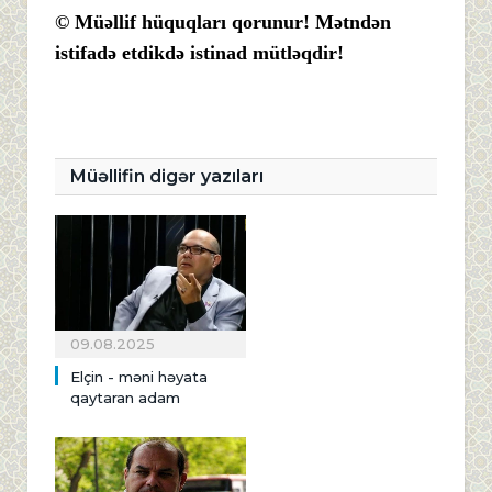
© Müəllif hüquqları qorunur! Mətndən
istifadə etdikdə istinad mütləqdir!
Müəllifin digər yazıları
09.08.2025
Elçin - məni həyata
qaytaran adam