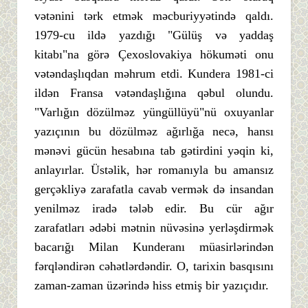
vətənini tərk etmək məcburiyyətində qaldı.
1979-cu ildə yazdığı "Gülüş və yaddaş
kitabı"na görə Çexoslovakiya hökuməti onu
vətəndaşlıqdan məhrum etdi. Kundera 1981-ci
ildən Fransa vətəndaşlığına qəbul olundu.
"Varlığın dözülməz yüngüllüyü"nü oxuyanlar
yazıçının bu dözülməz ağırlığa necə, hansı
mənəvi gücün hesabına tab gətirdini yəqin ki,
anlayırlar. Üstəlik, hər romanıyla bu amansız
gerçəkliyə zarafatla cavab vermək də insandan
yenilməz iradə tələb edir. Bu cür ağır
zarafatları ədəbi mətnin nüvəsinə yerləşdirmək
bacarığı Milan Kunderanı müasirlərindən
fərqləndirən cəhətlərdəndir. O, tarixin basqısını
zaman-zaman üzərində hiss etmiş bir yazıçıdır.