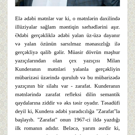
Elə ədəbi mətnlər var ki, o mətnlərin daxilində
illüziyalar sağlam məntiqin sərhədlərini aşır.
Ədəbi gerçəkliklə ədəbi yalan üz-üzə dayanır
və yalan özünün sarsılmaz mənasızlığı ilə
gerçəkliyə qalib gəlir. Müasir dövrün məşhur
yazıçılarından olan çex yazıçısı Milan
Kunderanın mətnləri yalanla gerçəkliyin
mübarizəsi üzərində qurulub və bu mübarizədə
yazıçının bir silahı var - zarafat. Kunderanın
mətnlərində zarafat refleksi dilin semantik
qaydalarına ziddir və əks təsir oyadır. Təsadüfi
deyil ki, Kundera ədəbi yaradıcılığa "Zarafat"la
başlayıb. "Zarafat" onun 1967-ci ildə yazdığı
ilk romanın adıdır. Beləcə, yarım əsrdir ki,