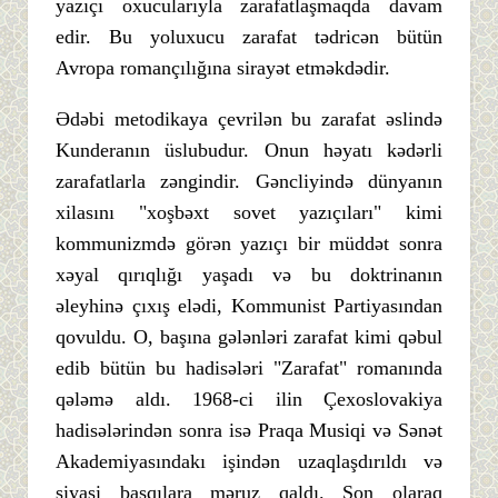
yazıçı oxucularıyla zarafatlaşmaqda davam
edir. Bu yoluxucu zarafat tədricən bütün
Avropa romançılığına sirayət etməkdədir.
Ədəbi metodikaya çevrilən bu zarafat əslində
Kunderanın üslubudur. Onun həyatı kədərli
zarafatlarla zəngindir. Gəncliyində dünyanın
xilasını "xoşbəxt sovet yazıçıları" kimi
kommunizmdə görən yazıçı bir müddət sonra
xəyal qırıqlığı yaşadı və bu doktrinanın
əleyhinə çıxış elədi, Kommunist Partiyasından
qovuldu. O, başına gələnləri zarafat kimi qəbul
edib bütün bu hadisələri "Zarafat" romanında
qələmə aldı. 1968-ci ilin Çexoslovakiya
hadisələrindən sonra isə Praqa Musiqi və Sənət
Akademiyasındakı işindən uzaqlaşdırıldı və
siyasi basqılara məruz qaldı. Son olaraq