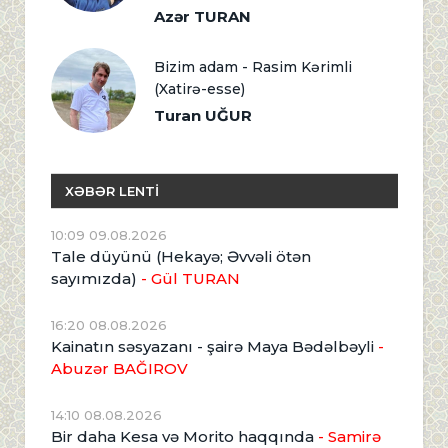
Azər TURAN
Bizim adam - Rasim Kərimli
(Xatirə-esse)
Turan UĞUR
XƏBƏR LENTİ
10:09 09.08.2026
Tale düyünü (Hekayə; Əvvəli ötən
sayımızda)
- Gül TURAN
16:20 08.08.2026
Kainatın səsyazanı - şairə Maya Bədəlbəyli
-
Abuzər BAĞIROV
14:10 08.08.2026
Bir daha Kesa və Morito haqqında
- Samirə