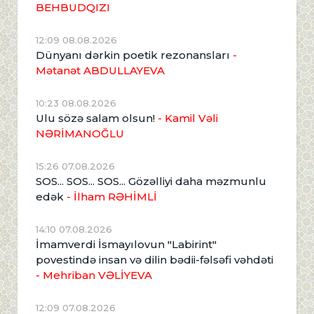
BEHBUDQIZI
12:09 08.08.2026
Dünyanı dərkin poetik rezonansları
-
Mətanət ABDULLAYEVA
10:23 08.08.2026
Ulu sözə salam olsun!
- Kamil Vəli
NƏRİMANOĞLU
15:26 07.08.2026
SOS... SOS... SOS... Gözəlliyi daha məzmunlu
edək
- İlham RƏHİMLİ
14:10 07.08.2026
İmamverdi İsmayılovun "Labirint"
povestində insan və dilin bədii-fəlsəfi vəhdəti
- Mehriban VƏLİYEVA
12:09 07.08.2026