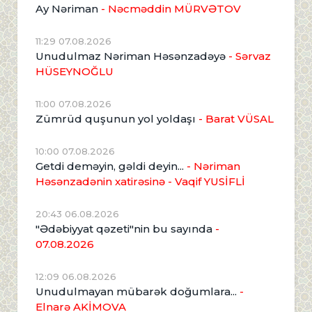
Ay Nəriman
- Nəcməddin MÜRVƏTOV
11:29 07.08.2026
Unudulmaz Nəriman Həsənzadəyə
- Sərvaz
HÜSEYNOĞLU
11:00 07.08.2026
Zümrüd quşunun yol yoldaşı
- Barat VÜSAL
10:00 07.08.2026
Getdi deməyin, gəldi deyin...
- Nəriman
Həsənzadənin xatirəsinə
- Vaqif YUSİFLİ
20:43 06.08.2026
"Ədəbiyyat qəzeti"nin bu sayında
-
07.08.2026
12:09 06.08.2026
Unudulmayan mübarək doğumlara...
-
Elnarə AKİMOVA