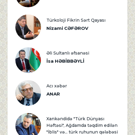
Türkoloji Fikrin Sərt Qayası
Nizami CƏFƏROV
Əli Sultanlı əfsanəsi
İsa HƏBİBBƏYLİ
Acı xəbər
ANAR
Xankəndidə "Türk Dünyası
Həftəsi", Ağdamda təqdim edilən
"İblis" və... türk ruhunun qələbəsi