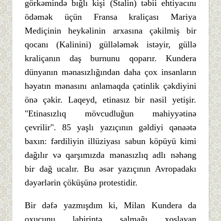
görkəmində bığlı kişi (Stalin) təbii ehtiyacını
ödəmək üçün Fransa kraliçası Mariya
Mediçinin heykəlinin arxasına çəkilmiş bir
qocanı (Kalinini) güllələmək istəyir, güllə
kraliçanın daş burnunu qoparır. Kundera
dünyanın mənasızlığından daha çox insanların
həyatın mənasını anlamaqda çətinlik çəkdiyini
önə çəkir. Laqeyd, etinasız bir nəsil yetişir.
"Etinasızlıq mövcudluğun mahiyyətinə
çevrilir". 85 yaşlı yazıçının gəldiyi qənaətə
baxın: fərdiliyin illüziyası sabun köpüyü kimi
dağılır və qarşımızda mənasızlıq adlı nəhəng
bir dağ ucalır. Bu əsər yazıçının Avropadakı
dəyərlərin çöküşünə protestidir.
Bir dəfə yazmışdım ki, Milan Kundera da
oxucunu labirintə salmağı xoşlayan