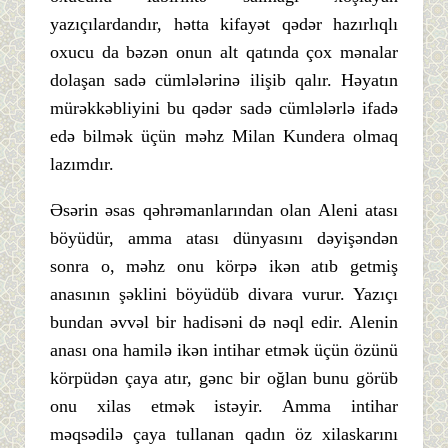
yazıçılardandır, hətta kifayət qədər hazırlıqlı
oxucu da bəzən onun alt qatında çox mənalar
dolaşan sadə cümlələrinə ilişib qalır. Həyatın
mürəkkəbliyini bu qədər sadə cümlələrlə ifadə
edə bilmək üçün məhz Milan Kundera olmaq
lazımdır.
Əsərin əsas qəhrəmanlarından olan Aleni atası
böyüdür, amma atası dünyasını dəyişəndən
sonra o, məhz onu körpə ikən atıb getmiş
anasının şəklini böyüdüb divara vurur. Yazıçı
bundan əvvəl bir hadisəni də nəql edir. Alenin
anası ona hamilə ikən intihar etmək üçün özünü
körpüdən çaya atır, gənc bir oğlan bunu görüb
onu xilas etmək istəyir. Amma intihar
məqsədilə çaya tullanan qadın öz xilaskarını