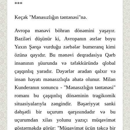
***
Keçək "Mənasızlığın təntənəsi"nə.
Avropa mənəvi böhran dönəmini yaşayır.
Bəziləri düşünür ki, Avropanın əsrlər boyu
Yaxın Şərqə vurduğu zərbələr bumeranq kimi
özünə qayıdır. Bu mənəvi deqradasiya Qərb
insanının şüurunda və təfəkküründə qlobal
çaşqınlıq yaradır. Dəyərlər aradan qalxır və
insan həyatı mənasızlıqla əhatə olunur. Milan
Kunderanın sonuncu - "Mənasızlığın təntənəsi"
romanı bu çaşqınlıq dönəminin tragikomik
situasiyalarıyla zəngindir. Bəşəriyyət sanki
dəhşətli bir uçurum qarşısındadır və bu
uçurumdan xilas yolunu yazıçı müqavimət
göstərməkdə görür: "Müqavimət üçün təkcə bir