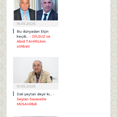
16.05.2026
Bu dünyadan Elçin
keçdi...
- DİLSUZ və
Abid TAHİRLİnin
söhbəti
10.05.2026
Dəli şeytan deyir ki...
-
Seyran Səxavətlə
MÜSAHİBƏ