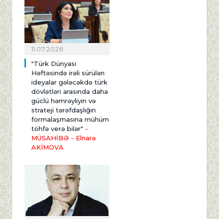
11.07.2026
"Türk Dünyası
Həftəsində irəli sürülən
ideyalar gələcəkdə türk
dövlətləri arasında daha
güclü həmrəyliyin və
strateji tərəfdaşlığın
formalaşmasına mühüm
töhfə verə bilər"
-
MÜSAHİBƏ
- Elnarə
AKİMOVA