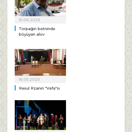
10.06.2025
Torpağın bətnində
böyüyən alov
16.05.2025
Rəsul Rzanın "Vəfa"sı