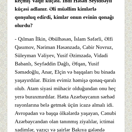
keçmiş Vaqif küçəsi. İndi Həsən Seyidbəyli
küçəsi adlanır. Əli müəllim kimlərlə
qonşuluq edirdi, kimlər onun evinin qonağı
olurdu?
- Qılman İlkin, Əbülhəsən, İslam Səfərli, Əlfi
Qasımov, Nəriman Həsənzadə, Cabir Novruz,
Süleyman Vəliyev, Yusif Əzimzadə, Vidadi
Babanlı, Seyfəddin Dağlı, Əfqan, Yusif
Səmədoğlu, Anar, Elçin və başqaları bu binada
yaşayırdılar. Bizim evimiz həmişə qonaq-qaralı
olub. Atam siyasi mühacir olduğundan onu heç
yerə buraxmırdılar. Hətta Azərbaycanın sərhəd
rayonlarına belə getmək üçün icazə almalı idi.
Avropadan və başqa ölkələrdə yaşayan, Cənubi
Azərbaycandan olan tanınmış ziyalılar, ictimai
xadimlər, yazıçı və şairlər Bakıya gələndə