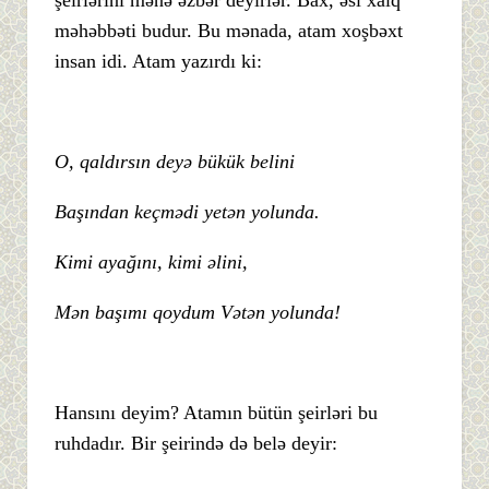
şeirlərini mənə əzbər deyirlər. Bax, əsl xalq
məhəbbəti budur. Bu mənada, atam xoşbəxt
insan idi. Atam yazırdı ki:
O, qaldırsın deyə bükük belini
Başından keçmədi yetən yolunda.
Kimi ayağını, kimi əlini,
Mən başımı qoydum Vətən yolunda!
Hansını deyim? Atamın bütün şeirləri bu
ruhdadır. Bir şeirində də belə deyir: