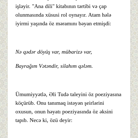
işləyir. "Ana dili" kitabının tərtibi və çap
olunmasında xüsusi rol oynayır. Atam hələ
iyirmi yaşında öz məramını bəyan etmişdi:
Nə qədər döyüş var, mübarizə var,
Bayrağım Vətəndir, silahım qələm.
Ümumiyyətlə, Əli Tudə taleyini öz poeziyasına
köçürüb. Onu tanımaq istəyən şeirlərini
oxusun, onun həyatı poeziyasında öz əksini
tapıb. Necə ki, özü deyir: