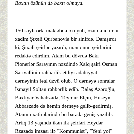
Baxtın özünün də baxtı olmaya.
150 saylı orta məktəbdə oxuyub, özü də ictimai
xadim Şıxəli Qurbanovla bir sinifdə. Danışırdı
ki, Şıxəli şeirlər yazırdı, mən onun şeirlərini
redaktə edirdim. Atam bu dövrdə Bakı
Pionerlər Sarayının nəzdində Xalq şairi Osman
Sarıvəllinin rəhbərlik etdiyi ədəbiyyat
dərnəyinin fəal üzvü olub. O dərnəyə sonralar
İsmayıl Soltan rəhbərlik edib. Balaş Azəroğlu,
Bəxtiyar Vahabzadə, Teymur Elçin, Hüseyn
Abbaszadə də həmin dərnəyə gəlib-gedirmiş.
Atamın xatirələrində bu barədə geniş yazılıb.
Artıq 13 yaşında ikən ilk şeirləri Heydər
Rzazadə imzası ilə "Kommunist", "Yeni yol"