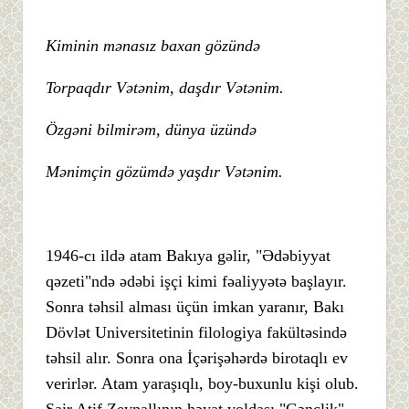
Kiminin mənasız baxan gözündə
Torpaqdır Vətənim, daşdır Vətənim.
Özgəni bilmirəm, dünya üzündə
Mənimçin gözümdə yaşdır Vətənim.
1946-cı ildə atam Bakıya gəlir, "Ədəbiyyat
qəzeti"ndə ədəbi işçi kimi fəaliyyətə başlayır.
Sonra təhsil alması üçün imkan yaranır, Bakı
Dövlət Universitetinin filologiya fakültəsində
təhsil alır. Sonra ona İçərişəhərdə birotaqlı ev
verirlər. Atam yaraşıqlı, boy-buxunlu kişi olub.