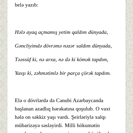
belə yazıb:
Hələ ayaq açmamış yetim qaldım dünyada,
Gəncliyimdə dövrəmə nəzər saldım dünyada,
Təəssüf ki, nə arxa, nə də ki kömək tapdım,
Yaxşı ki, zəhmətimlə bir parça çörək tapdım.
Elə o dövrlərdə də Cənubi Azərbaycanda
başlanan azadlıq hərəkatına qoşulub. O vaxt
hələ on səkkiz yaşı vardı. Şeirləriylə xalqı
mübarizəyə səsləyirdi. Milli hökumətin