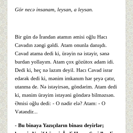
Gör necə insanam, leysan, a leysan.
Bir gün də İrandan atamın əmisi oğlu Hacı
Cavadın zəngi gəldi. Atam onunla danışdı.
Cavad atama dedi ki, ürəyin nə istəyir, sənə
burdan yollayım. Atam çox gözütox adam idi.
Dedi ki, heç nə lazım deyil. Hacı Cavad israr
edərək dedi ki, mənim imkanım hər şeyə çatır,
utanma de. Nə istəyirsən, göndərim. Atam dedi
ki, mənim ürəyim istəyəni göndərə bilməzsən.
Əmisi oğlu dedi: - O nədir elə? Atam: - O
Vətəndir...
- Bu binaya Yazıçıların binası deyirlər;