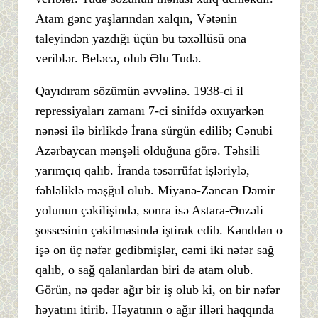
Atam gənc yaşlarından xalqın, Vətənin
taleyindən yazdığı üçün bu təxəllüsü ona
veriblər. Beləcə, olub Əlu Tudə.
Qayıdıram sözümün əvvəlinə. 1938-ci il
repressiyaları zamanı 7-ci sinifdə oxuyarkən
nənəsi ilə birlikdə İrana sürgün edilib; Cənubi
Azərbaycan mənşəli olduğuna görə. Təhsili
yarımçıq qalıb. İranda təsərrüfat işləriylə,
fəhləliklə məşğul olub. Miyanə-Zəncan Dəmir
yolunun çəkilişində, sonra isə Astara-Ənzəli
şossesinin çəkilməsində iştirak edib. Kənddən o
işə on üç nəfər gedibmişlər, cəmi iki nəfər sağ
qalıb, o sağ qalanlardan biri də atam olub.
Görün, nə qədər ağır bir iş olub ki, on bir nəfər
həyatını itirib. Həyatının o ağır illəri haqqında