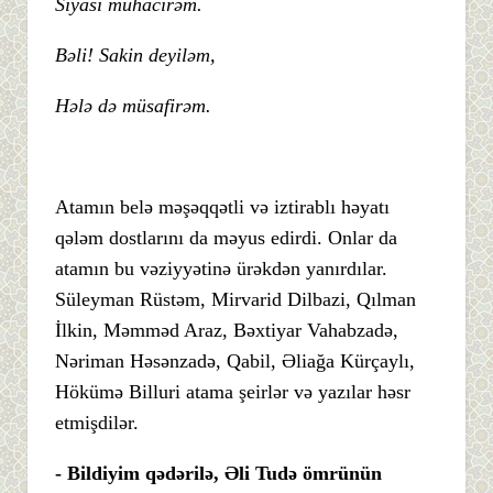
Siyasi mühacirəm.
Bəli! Sakin deyiləm,
Hələ də müsafirəm.
Atamın belə məşəqqətli və iztirablı həyatı
qələm dostlarını da məyus edirdi. Onlar da
atamın bu vəziyyətinə ürəkdən yanırdılar.
Süleyman Rüstəm, Mirvarid Dilbazi, Qılman
İlkin, Məmməd Araz, Bəxtiyar Vahabzadə,
Nəriman Həsənzadə, Qabil, Əliağa Kürçaylı,
Hökümə Billuri atama şeirlər və yazılar həsr
etmişdilər.
- Bildiyim qədərilə, Əli Tudə ömrünün