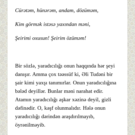
Cürətəm, hünərəm, andam, dözüməm,
Kim görmək istəsə yaxından məni,
Şeirimi oxusun! Şeirim özüməm!
Bir sözlə, yaradıcılığı onun haqqında hər şeyi
danışır. Amma çox təəssüf ki, Əli Tudəni bir
şair kimi yaxşı tanımırlar. Onun yaradıcılığına
bələd deyillər. Bunlar məni narahat edir.
Atamın yaradıcılığı aşkar xəzinə deyil, gizli
dəfinədir. O, kəşf olunmalıdır. Hələ onun
yaradıcılığı dərindən araşdırılmayıb,
öyrənilməyib.