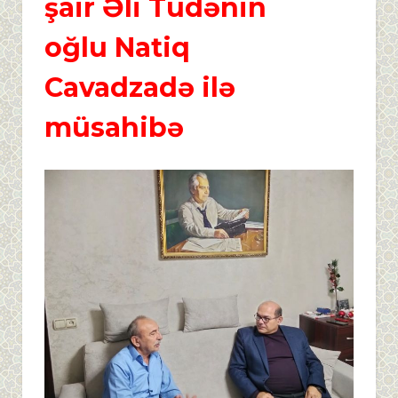
şair Əli Tudənin
oğlu Natiq
Cavadzadə ilə
müsahibə