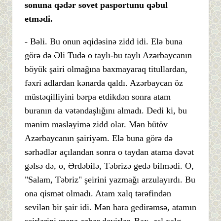
sonuna qədər sovet pasportunu qəbul
etmədi.
- Bəli. Bu onun əqidəsinə zidd idi. Elə buna
görə də Əli Tudə o taylı-bu taylı Azərbaycanın
böyük şairi olmağına baxmayaraq titullardan,
fəxri adlardan kənarda qaldı. Azərbaycan öz
müstəqilliyini bərpa etdikdən sonra atam
buranın da vətəndaşlığını almadı. Dedi ki, bu
mənim məsləyimə zidd olar. Mən bütöv
Azərbaycanın şairiyəm. Elə buna görə də
sərhədlər açılandan sonra o taydan atama dəvət
gəlsə də, o, Ərdəbilə, Təbrizə gedə bilmədi. O,
"Salam, Təbriz" şeirini yazmağı arzulayırdı. Bu
ona qismət olmadı. Atam xalq tərəfindən
sevilən bir şair idi. Mən hara gedirəmsə, atamın