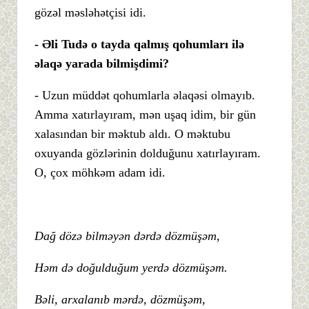
gözəl məsləhətçisi idi.
- Əli Tudə o tayda qalmış qohumları ilə
əlaqə yarada bilmişdimi?
- Uzun müddət qohumlarla əlaqəsi olmayıb.
Amma xatırlayıram, mən uşaq idim, bir gün
xalasından bir məktub aldı. O məktubu
oxuyanda gözlərinin dolduğunu xatırlayıram.
O, çox möhkəm adam idi.
Dağ dözə bilməyən dərdə dözmüşəm,
Həm də doğulduğum yerdə dözmüşəm.
Bəli, arxalanıb mərdə, dözmüşəm,