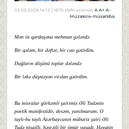
02.03.2026 14:12
| 1675 dəfə oxunub
A
A+
A-
Müzakirə-müsahibə
Mən öz qardaşıma mehman gələndə
Bir qələm, bir dəftər, bir can gətirdim.
Dağların döşünü toplar dələndə
Bir ləkə düşməyən vicdan gətirdim.
Bu misralar görkəmli şairimiz Əli Tudənin
poetik manifestidir, desəm, yanılmaram. O
taylı-bu taylı Azərbaycanın mübariz şairi Əli
Tudə nisgilli, həsrətli bir ömür yaşadı. Həyatın