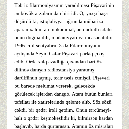
Təbriz filarmoniyasının yaradılması Pişəvərinin
ən böyük arzularından biri idi. O, yaxşı başa
düşürdü ki, istiqlaliyyət uğrunda mübarizə
aparan xalqın ən mükəmməl, ən qüdrətli silahı
onun doğma dili, mədəniyyəti və incəsənətidir.
1946-cı il sentyabrın 3-də Filarmoniyanın
açılışında Seyid Cəfər Pişəvəri parlaq çıxış
edib. Orda xalq azadlığa çıxandan bəri öz
dilində danışan radiostansiya yaratmış,
darülfünun açmış, teatr təsis etmişdi. Pişəvəri
bu barədə məlumat verərək, gələcəkdə
görüləcək işlərdən danışıb. Atam bütün bunları
təfsilatı ilə xatirələrində qələmə alıb. Söz sözü
çəkdi, bir qədər irəli getdim. Onun tərcümeyi-
halı o qədər keşməkeşlidir ki, bilmirsən hardan
başlayıb, harda qurtarasan. Atamın öz misraları