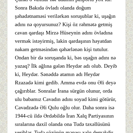
Sonra Bakıda övladı olanda doğum
şəhadətnaməsi verilərkən soruşublar ki, uşağın
adını nə qoyursunuz? Kişi öz rəhmətə getmiş
cavan qardaşı Mirzə Hüseynin adını övladına
vermək istəyirmiş, lakin qardaşının həyatdan
nakam getməsindən qəhərlənən kişi tutulur.
Ondan bir də soruşanda ki, bəs uşağın adını nə
yazaq? İlk ağlına gələn Heydər adı olub. Deyib
ki, Heydər. Sənəddə atamın adı Heydər
Rzazadə kimi gedib. Amma evdə onu Əli deyə
çağırıblar. Sonralar İrana sürgün olunur, orda
ulu babamız Cavadın adını soyad kimi götürür,
Cavadzadə Əli Qulu oğlu olur. Daha sonra isə
1944-cü ildə Ərdəbildə İran Xalq Partiyasının
sıralarına daxil olanda ona Tudə təxəllüsünü
veriblər. Tudə sözünün mənası xalq deməkdir.