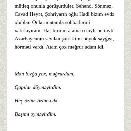
mütləq onunla görüşürdülər. Səhənd, Sönməz,
Cavad Heyət, Şəhriyarın oğlu Hadi bizim evdə
olublar. Onların atamla söhbətlərini
xatırlayıram. Hər birinin atama o taylı-bu taylı
Azərbaycanın sevilən şairi kimi böyük sayğısı,
hörməti vardı. Atam çox məğrur adam idi.
Mən lovğa yox, məğrurdum,
Qapılar döyməyirdim.
Heç özüm-özümə də
Başımı əyməyirdim.