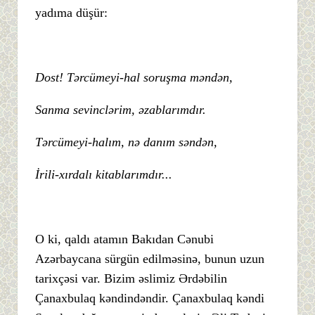
yadıma düşür:
Dost! Tərcümeyi-hal soruşma məndən,
Sanma sevinclərim, əzablarımdır.
Tərcümeyi-halım, nə danım səndən,
İrili-xırdalı kitablarımdır...
O ki, qaldı atamın Bakıdan Cənubi
Azərbaycana sürgün edilməsinə, bunun uzun
tarixçəsi var. Bizim əslimiz Ərdəbilin
Çanaxbulaq kəndindəndir. Çanaxbulaq kəndi