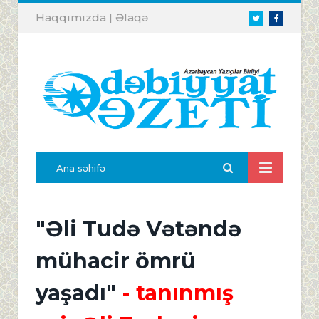
Haqqımızda
|
Əlaqə
Twitter
Facebook
Ana səhifə
"Əli Tudə Vətəndə
mühacir ömrü
yaşadı"
- tanınmış