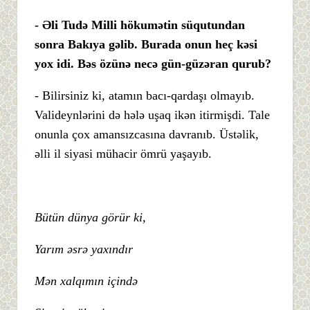
- Əli Tudə Milli hökumətin süqutundan
sonra Bakıya gəlib. Burada onun heç kəsi
yox idi. Bəs özünə necə gün-güzəran qurub?
- Bilirsiniz ki, atamın bacı-qardaşı olmayıb.
Valideynlərini də hələ uşaq ikən itirmişdi. Tale
onunla çox amansızcasına davranıb. Üstəlik,
əlli il siyasi mühacir ömrü yaşayıb.
Bütün dünya görür ki,
Yarım əsrə yaxındır
Mən xalqımın içində