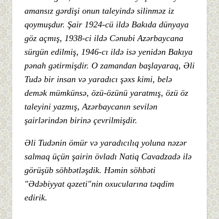
amansız gərdişi onun taleyində silinməz iz
qoymuşdur. Şair 1924-cü ildə Bakıda dünyaya
göz açmış, 1938-ci ildə Cənubi Azərbaycana
sürgün edilmiş, 1946-cı ildə isə yenidən Bakıya
pənah gətirmişdir. O zamandan başlayaraq, Əli
Tudə bir insan və yaradıcı şəxs kimi, belə
demək mümkünsə, özü-özünü yaratmış, özü öz
taleyini yazmış, Azərbaycanın sevilən
şairlərindən birinə çevrilmişdir.
Əli Tudənin ömür və yaradıcılıq yoluna nəzər
salmaq üçün şairin övladı Natiq Cavadzadə ilə
görüşüb söhbətləşdik. Həmin söhbəti
"Ədəbiyyat qəzeti"nin oxucularına təqdim
edirik.