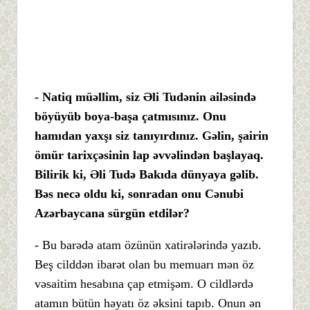
- Natiq müəllim, siz Əli Tudənin ailəsində
böyüyüb boya-başa çatmısınız. Onu
hamıdan yaxşı siz tanıyırdınız. Gəlin, şairin
ömür tarixçəsinin lap əvvəlindən başlayaq.
Bilirik ki, Əli Tudə Bakıda dünyaya gəlib.
Bəs necə oldu ki, sonradan onu Cənubi
Azərbaycana sürgün etdilər?
- Bu barədə atam özünün xatirələrində yazıb.
Beş cilddən ibarət olan bu memuarı mən öz
vəsaitim hesabına çap etmişəm. O cildlərdə
atamın bütün həyatı öz əksini tapıb. Onun ən