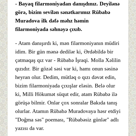
- Bayaq filarmoniyadan danışdınız. Deyilənə
görə, bizim sevilən sənətkarımız Rübabə
Muradova ilk dəfə məhz həmin
filarmoniyada səhnəyə çıxıb.
- Atam danışırdı ki, mən filarmoniyanın müdiri
idim. Bir gün mənə dedilər ki, Ərdəbildə bir
çatmaqaş qız var - Rübabə İşraqi. Molla Xəlilin
qızıdır. Bir gözəl səsi var ki, hamı onun səsinə
heyran olur. Dedim, mütləq o qızı dəvət edin,
bizim filarmoniyada çıxışlar eləsin. Belə olur
ki, Milli Hökumət süqut edir, atam Rübabə ilə
görüşə bilmir. Onlar çox sonralar Bakıda tanış
olurlar. Atamın Rübabə Muradovaya həsr etdiyi
"Doğma səs" poeması, "Rübabəsiz günlər" adlı
yazısı da var.