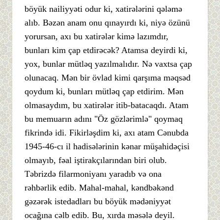
böyük nailiyyəti odur ki, xatirələrini qələmə
alıb. Bəzən anam onu qınayırdı ki, niyə özünü
yorursan, axı bu xatirələr kimə lazımdır,
bunları kim çap etdirəcək? Atamsa deyirdi ki,
yox, bunlar mütləq yazılmalıdır. Nə vaxtsa çap
olunacaq. Mən bir övlad kimi qarşıma məqsəd
qoydum ki, bunları mütləq çap etdirim. Mən
olmasaydım, bu xatirələr itib-batacaqdı. Atam
bu memuarın adını "Öz gözlərimlə" qoymaq
fikrində idi. Fikirləşdim ki, axı atam Cənubda
1945-46-cı il hadisələrinin kənar müşahidəçisi
olmayıb, fəal iştirakçılarından biri olub.
Təbrizdə filarmoniyanı yaradıb və ona
rəhbərlik edib. Mahal-mahal, kəndbəkənd
gəzərək istedadları bu böyük mədəniyyət
ocağına cəlb edib. Bu, xırda məsələ deyil.