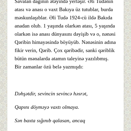
Savalan dağının ətəyində yerləşir. Əli Tudənin
atası və anası o vaxt Bakıya üz tutublar, burda
məskunlaşıblar. Əli Tudə 1924-cü ildə Bakıda
anadan olub. 1 yaşında olarkən atası, 5 yaşında
olarkən isə anası dünyasını dəyişib və o, nənəsi
Qəribin himayəsində böyüyüb. Nənəsinin adına
fikir verin, Qərib. Çox qəribədir, sanki qəriblik
bütün mənalarda atamın taleyinə yazılıbmış.
Bir zamanlar özü belə yazmışdı:
Dəhşətdir, sevincin sevincə həsrət,
Qapını döyməyə vaxtı olmaya.
Sən baxta sığınıb qalasan, ancaq