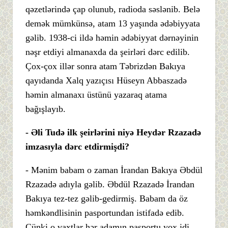
qəzetlərində çap olunub, radioda səslənib. Belə
demək mümkünsə, atam 13 yaşında ədəbiyyata
gəlib. 1938-ci ildə həmin ədəbiyyat dərnəyinin
nəşr etdiyi almanaxda da şeirləri dərc edilib.
Çox-çox illər sonra atam Təbrizdən Bakıya
qayıdanda Xalq yazıçısı Hüseyn Abbaszadə
həmin almanaxı üstünü yazaraq atama
bağışlayıb.
- Əli Tudə ilk şeirlərini niyə Heydər Rzazadə
imzasıyla dərc etdirmişdi?
- Mənim babam o zaman İrandan Bakıya Əbdül
Rzazadə adıyla gəlib. Əbdül Rzazadə İrandan
Bakıya tez-tez gəlib-gedirmiş. Babam da öz
həmkəndlisinin pasportundan istifadə edib.
Çünki o vaxtlar hər adamın pasportu yox idi.