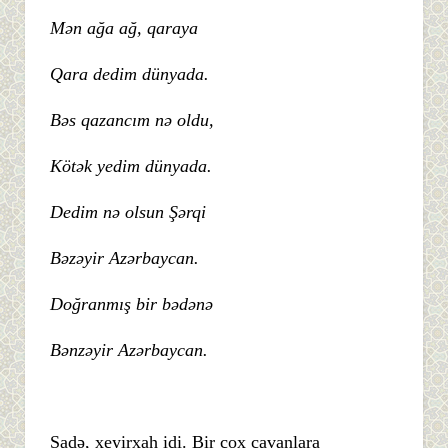
Mən ağa ağ, qaraya
Qara dedim dünyada.
Bəs qazancım nə oldu,
Kötək yedim dünyada.
Dedim nə olsun Şərqi
Bəzəyir Azərbaycan.
Doğranmış bir bədənə
Bənzəyir Azərbaycan.
Sadə, xeyirxah idi. Bir çox cavanlara