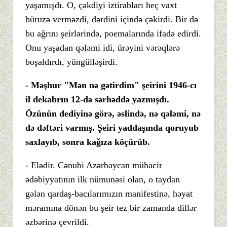
yaşamışdı. O, çəkdiyi iztirabları heç vaxt
büruzə verməzdi, dərdini içində çəkirdi. Bir də
bu ağrını şeirlərində, poemalarında ifadə edirdi.
Onu yaşadan qələmi idi, ürəyini vərəqlərə
boşaldırdı, yüngülləşirdi.
- Məşhur "Mən nə gətirdim" şeirini 1946-cı
il dekabrın 12-də sərhəddə yazmışdı.
Özünün dediyinə görə, əslində, nə qələmi, nə
də dəftəri varmış. Şeiri yaddaşında qoruyub
saxlayıb, sonra kağıza köçürüb.
- Elədir. Cənubi Azərbaycan mühacir
ədəbiyyatının ilk nümunəsi olan, o taydan
gələn qardaş-bacılarımızın manifestinə, həyat
məramına dönən bu şeir tez bir zamanda dillər
əzbərinə çevrildi.