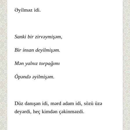
Əyilməz idi.
Sanki bir zirvəymişəm,
Bir insan deyilmişəm.
Mən yalnız torpağımı
Öpəndə əyilmişəm.
Düz danışan idi, mərd adam idi, sözü üzə
deyərdi, heç kimdən çəkinməzdi.