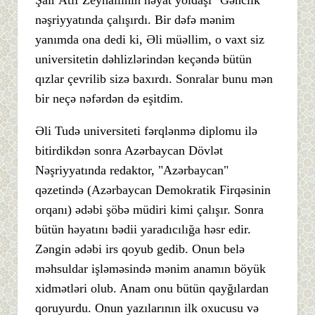
Şair Atif Zeynallının həyat yoldaşı "Gənclik"
nəşriyyatında çalışırdı. Bir dəfə mənim
yanımda ona dedi ki, Əli müəllim, o vaxt siz
universitetin dəhlizlərindən keçəndə bütün
qızlar çevrilib sizə baxırdı. Sonralar bunu mən
bir neçə nəfərdən də eşitdim.
Əli Tudə universiteti fərqlənmə diplomu ilə
bitirdikdən sonra Azərbaycan Dövlət
Nəşriyyatında redaktor, "Azərbaycan"
qəzetində (Azərbaycan Demokratik Firqəsinin
orqanı) ədəbi şöbə müdiri kimi çalışır. Sonra
bütün həyatını bədii yaradıcılığa həsr edir.
Zəngin ədəbi irs qoyub gedib. Onun belə
məhsuldar işləməsində mənim anamın böyük
xidmətləri olub. Anam onu bütün qayğılardan
qoruyurdu. Onun yazılarının ilk oxucusu və