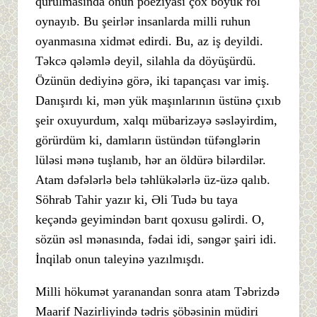
qurulmasında onun poeziyası çox böyük rol
oynayıb. Bu şeirlər insanlarda milli ruhun
oyanmasına xidmət edirdi. Bu, az iş deyildi.
Təkcə qələmlə deyil, silahla da döyüşürdü.
Özünün dediyinə görə, iki tapançası var imiş.
Danışırdı ki, mən yük maşınlarının üstünə çıxıb
şeir oxuyurdum, xalqı mübarizəyə səsləyirdim,
görürdüm ki, damların üstündən tüfənglərin
lüləsi mənə tuşlanıb, hər an öldürə bilərdilər.
Atam dəfələrlə belə təhlükələrlə üz-üzə qalıb.
Söhrab Tahir yazır ki, Əli Tudə bu taya
keçəndə geyimindən barıt qoxusu gəlirdi. O,
sözün əsl mənasında, fədai idi, səngər şairi idi.
İnqilab onun taleyinə yazılmışdı.
Milli hökumət yaranandan sonra atam Təbrizdə
Maarif Nazirliyində tədris şöbəsinin müdiri