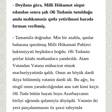
- Deyilənə görə, Milli Hökumət süqut
edəndən sonra şah Əli Tudənin tutulduğu
anda məhkəməsiz qətlə yetirilməsi barədə
fərman veribmiş.
- Tamamilə doğrudur. Min bir əzabla, qanlar
bahasına qurulmuş Milli Hökuməti Pəhləvi
hakimiyyəti beşikdəcə boğdu. Əli Tudənin
şeirlər kitabı mətbəədəcə yandırıldı. Atam
Vətəndən Vətənə mühacirət etmək
məcburiyyətində qaldı. Onun ən böyük dərdi
ikiyə bölünmüş vətənin dərdi idi. Bu ağrı, bu
nisgil onun yaradıcılığından ana xətt kimi keçir.
Əli Tudə bütün həyatı boyu Azərbaycanın
birliyi uğrunda qələmiylə döyüşdü. Vətənin iki
yerə parçalanmasını öz şəxsi taleyində