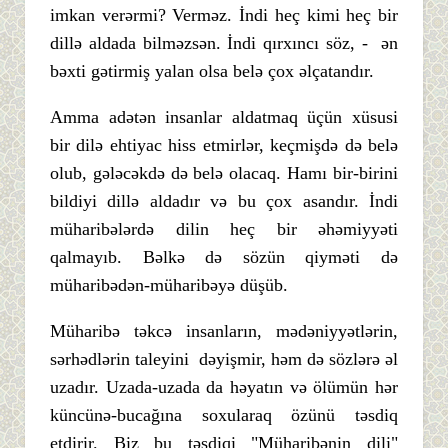
imkan verərmi? Verməz. İndi heç kimi heç bir
dillə aldada bilməzsən. İndi qırxıncı söz, - ən
bəxti gətirmiş yalan olsa belə çox əlçatandır.
Amma adətən insanlar aldatmaq üçün xüsusi
bir dilə ehtiyac hiss etmirlər, keçmişdə də belə
olub, gələcəkdə də belə olacaq. Hamı bir-birini
bildiyi dillə aldadır və bu çox asandır. İndi
müharibələrdə dilin heç bir əhəmiyyəti
qalmayıb. Bəlkə də sözün qiyməti də
müharibədən-müharibəyə düşüb.
Müharibə təkcə insanların, mədəniyyətlərin,
sərhədlərin taleyini dəyişmir, həm də sözlərə əl
uzadır. Uzada-uzada da həyatın və ölümün hər
küncünə-bucağına soxularaq özünü təsdiq
etdirir. Biz bu təsdiqi "Müharibənin dili"