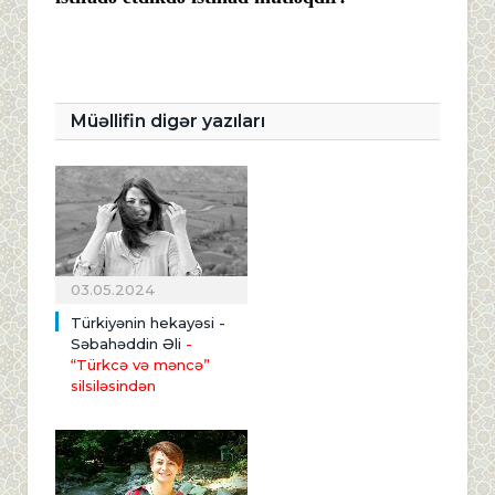
Müəllifin digər yazıları
03.05.2024
Türkiyənin hekayəsi -
Səbahəddin Əli
-
“Türkcə və məncə”
silsiləsindən