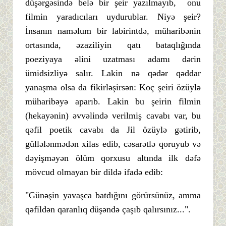
düşərgəsində belə bir şeir yazılmayıb, onu
filmin yaradıcıları uydurublar. Niyə şeir?
İnsanın naməlum bir labirintdə, müharibənin
ortasında, əzaziliyin qatı bataqlığında
poeziyaya əlini uzatması adamı dərin
ümidsizliyə salır. Lakin nə qədər qəddar
yanaşma olsa da fikirləşirsən: Koç şeiri özüylə
müharibəyə aparıb. Lakin bu şeirin filmin
(hekayənin) əvvəlində verilmiş cavabı var, bu
qəfil poetik cavabı da Jil özüylə gətirib,
güllələnmədən xilas edib, cəsarətlə qoruyub və
dəyişməyən ölüm qorxusu altında ilk dəfə
mövcud olmayan bir dildə ifadə edib:
"Günəşin yavaşca batdığını görürsünüz, amma
qəfildən qaranlıq düşəndə çaşıb qalırsınız...".