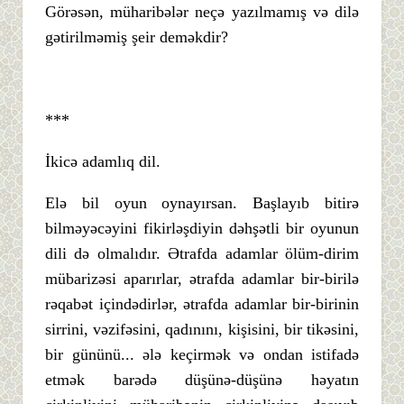
Görəsən, müharibələr neçə yazılmamış və dilə
gətirilməmiş şeir deməkdir?
***
İkicə adamlıq dil.
Elə bil oyun oynayırsan. Başlayıb bitirə
bilməyəcəyini fikirləşdiyin dəhşətli bir oyunun
dili də olmalıdır. Ətrafda adamlar ölüm-dirim
mübarizəsi aparırlar, ətrafda adamlar bir-birilə
rəqabət içindədirlər, ətrafda adamlar bir-birinin
sirrini, vəzifəsini, qadınını, kişisini, bir tikəsini,
bir gününü... ələ keçirmək və ondan istifadə
etmək barədə düşünə-düşünə həyatın