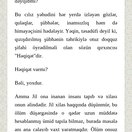
dəyişibmi?
Bu cılız yəhudini hər yerdə izləyən gözlər,
qulaqlar, şübhələr, inamsızlıq həm də
himayəçisini hədələyir. Yəqin, təsadüfi deyil ki,
qızışdırılmış şübhənin təhrikiylə otuz doqquz
şifahi öyrədilməli olan sözün qırxıncısı
"Həqiqət"dir.
Həqiqət varmı?
Bəli, yoxdur.
Amma Jil ona inanan insanı tapıb və xilası
onun əlindədir. Jil xilas haqqında düşünmür, bu
ölüm düşərgəsində o qədər uzun müddətə
hesablanmış ümid tapıla bilməz, burada məsələ
anı ana calayıb vaxt yaratmaqdır. Ölüm onsuz