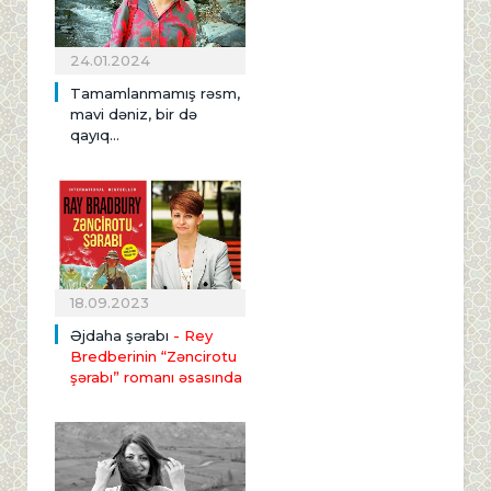
24.01.2024
Tamamlanmamış rəsm,
mavi dəniz, bir də
qayıq...
18.09.2023
Əjdaha şərabı
- Rey
Bredberinin “Zəncirotu
şərabı” romanı əsasında