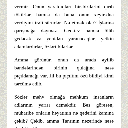
vermir. Onun yaratdıqları bir-birilərini qırıb
tökürlər, hamısı da buna onun xeyir-dua
verdiyini irəli sürürlər. Nə etmək olar? İşlərinə
qarışmağa dəyməz. Gec-tez hamısı ölüb
gedəcək və yenidən yaranacaqlar, yetkin
adamlardırlar, özləri bilərlər.
Amma görünür, onun da arada əyilib
bəndələrindən birinin qulağına nəsə
pıçıldamağı var, Jil bu pıçıltını özü bildiyi kimi
tərcümə edib.
Sözlər məhv olmağa məhkum insanların
adlarının yarısı deməkdir. Bəs görəsən,
müharibə onların həyatının nə qədərini kamına
çəkib? Çəkib, amma Tanrının nəzərində nəsə