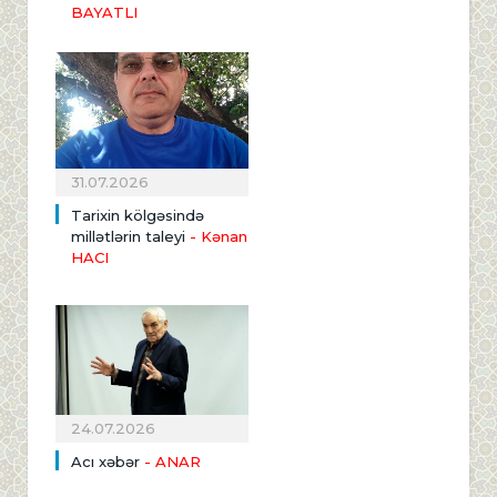
BAYATLI
31.07.2026
Tarixin kölgəsində
millətlərin taleyi
- Kənan
HACI
24.07.2026
Acı xəbər
- ANAR