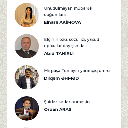
Unudulmayan mübarək
doğumlara...
Elnarə AKİMOVA
Elçinin özü, sözü, izi, yaxud
epoxalar dəyişsə də...
Abid TAHİRLİ
Mirpaşa Tomayın yarımçıq ömrü
Dilqəm ƏHMƏD
Şairlər kədərlənməsin
Orxan ARAS