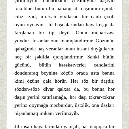
çirkinliyini müharibənin çirkinliyinə daşıyıb
töküblər, bütün bu nəhəng ət maşınının içində
cılız, zəif, üfürsən yıxılacaq bir canlı çıxıb
oyun oynayır. Jil başqalarından həyat eşqi ilə
fərqlənən bir tip deyil. Onun mübarizəsi
yoxdur. İnsanlar onu maraqlandırmır. Gözünün
qabağında baş verənlər onun insani duyğularını
heç bir şəkildə qıcıqlandırmır. Sanki bütün
gücünü, bütün hərəkətverici cəhdlərini
donduraraq beyninə köçüb orada usta bənna
kimi özünə qala hörür. Hər söz bir daşdır,
sözdən-sözə divar qalxsa da, bu bənna hər
daşın yerini xatırlamağa, hər daşı təkrar-təkrar
yerinə qoymağa məcburdur, üstəlik, ona daşları
nişanlamaq imkanı verilməyib.
Jil insan həyatlarından yapışıb, hər dəqiqəsi bir