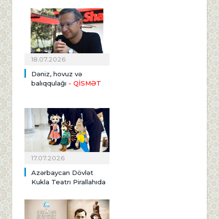
18.07.2026
Dəniz, hovuz və
balıqqulağı
- QİSMƏT
17.07.2026
Azərbaycan Dövlət
Kukla Teatrı Pirallahıda