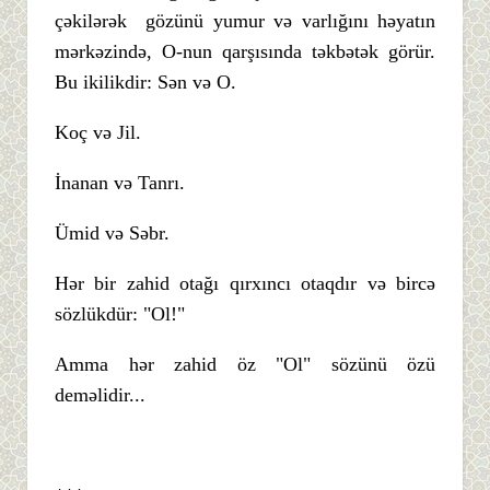
çəkilərək gözünü yumur və varlığını həyatın
mərkəzində, O-nun qarşısında təkbətək görür.
Bu ikilikdir: Sən və O.
Koç və Jil.
İnanan və Tanrı.
Ümid və Səbr.
Hər bir zahid otağı qırxıncı otaqdır və bircə
sözlükdür: "Ol!"
Amma hər zahid öz "Ol" sözünü özü
deməlidir...