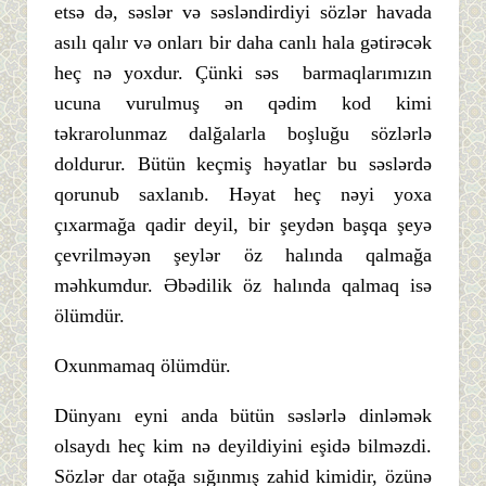
etsə də, səslər və səsləndirdiyi sözlər havada
asılı qalır və onları bir daha canlı hala gətirəcək
heç nə yoxdur. Çünki səs barmaqlarımızın
ucuna vurulmuş ən qədim kod kimi
təkrarolunmaz dalğalarla boşluğu sözlərlə
doldurur. Bütün keçmiş həyatlar bu səslərdə
qorunub saxlanıb. Həyat heç nəyi yoxa
çıxarmağa qadir deyil, bir şeydən başqa şeyə
çevrilməyən şeylər öz halında qalmağa
məhkumdur. Əbədilik öz halında qalmaq isə
ölümdür.
Oxunmamaq ölümdür.
Dünyanı eyni anda bütün səslərlə dinləmək
olsaydı heç kim nə deyildiyini eşidə bilməzdi.
Sözlər dar otağa sığınmış zahid kimidir, özünə