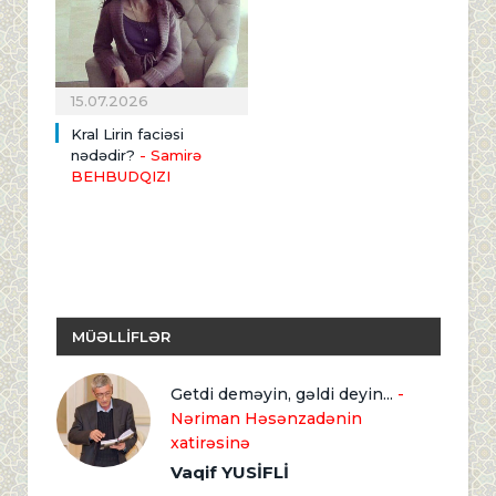
15.07.2026
Kral Lirin faciəsi
nədədir?
- Samirə
BEHBUDQIZI
MÜƏLLİFLƏR
Getdi deməyin, gəldi deyin...
-
Nəriman Həsənzadənin
xatirəsinə
Vaqif YUSİFLİ