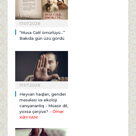
17.07.2026
“Musa Cəlil ömürlüyü…”
Bakıda gün üzü gördü
17.07.2026
Heyvan haqları, gender
məsələsi və ekoloji
canıyananlıq - Müasir dil,
yoxsa çərçivə?
- Ömər
XƏYYAM