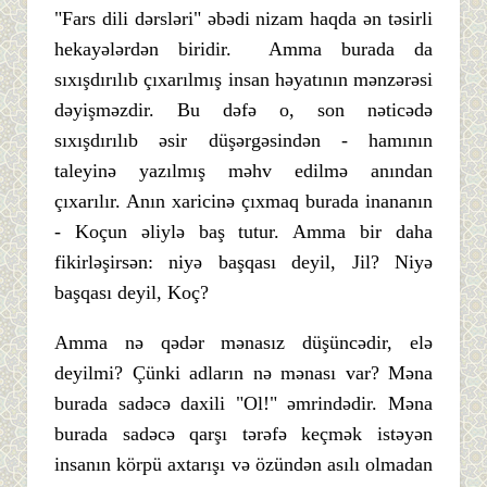
"Fars dili dərsləri" əbədi nizam haqda ən təsirli
hekayələrdən biridir. Amma burada da
sıxışdırılıb çıxarılmış insan həyatının mənzərəsi
dəyişməzdir. Bu dəfə o, son nəticədə
sıxışdırılıb əsir düşərgəsindən - hamının
taleyinə yazılmış məhv edilmə anından
çıxarılır. Anın xaricinə çıxmaq burada inananın
- Koçun əliylə baş tutur. Amma bir daha
fikirləşirsən: niyə başqası deyil, Jil? Niyə
başqası deyil, Koç?
Amma nə qədər mənasız düşüncədir, elə
deyilmi? Çünki adların nə mənası var? Məna
burada sadəcə daxili "Ol!" əmrindədir. Məna
burada sadəcə qarşı tərəfə keçmək istəyən
insanın körpü axtarışı və özündən asılı olmadan