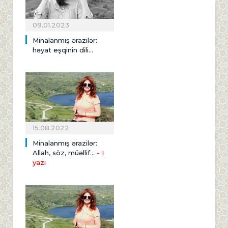
09.01.2023
Minalanmış ərazilər:
həyat eşqinin dili...
15.08.2022
Minalanmış ərazilər:
Allah, söz, müəllif...
- I
yazı