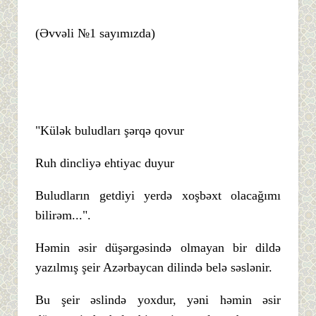
(Əvvəli №1 sayımızda)
"Külək buludları şərqə qovur
Ruh dincliyə ehtiyac duyur
Buludların getdiyi yerdə xoşbəxt olacağımı
bilirəm...".
Həmin əsir düşərgəsində olmayan bir dildə
yazılmış şeir Azərbaycan dilində belə səslənir.
Bu şeir əslində yoxdur, yəni həmin əsir