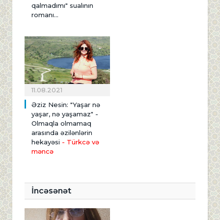
qalmadımı" sualının
romanı...
11.08.2021
Əziz Nesin: "Yaşar nə
yaşar, nə yaşamaz" -
Olmaqla olmamaq
arasında əzilənlərin
hekayəsi
- Türkcə və
məncə
İncəsənət