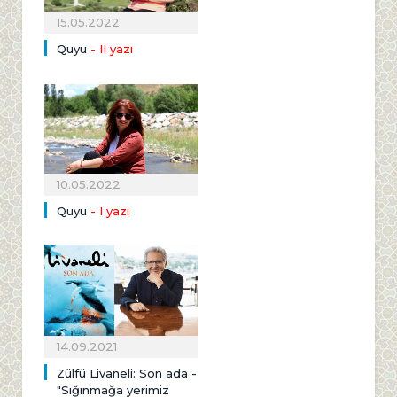
15.05.2022
Quyu
- II yazı
10.05.2022
Quyu
- I yazı
14.09.2021
Zülfü Livaneli: Son ada -
"Sığınmağa yerimiz