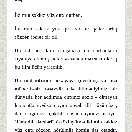
***
İki min səkkiz yüz qırx qurban.
İki min səkkiz yüz qırx və bir qədər artıq
sözdən ibarət bir dil.
Bu dil heç kim danışmasa da qurbanların
siyahıya alınmış adları əsasında məxsusi olaraq
bu film üçün yaradılıb.
Bu müharibənin hekayəyə çevrilmiş və bizi
müharibəsiz təsəvvür edə bilmədiyimiz bir
dünyada hər addımda qırxıncı sözlə - olmayan
həqiqətlə üz-üzə qoyan xəyali dil özümüzə,
dar otağımıza çəkilib düşünməyimizi istəyir.
"Fars dili dərsləri" öz-özlüyündə iki min səkkiz
yüz qırx sözdən hörülmüş həmin dar otaqdır.