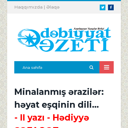
Haqqımızda
|
Əlaqə
Twitter
Facebook
Ana səhifə
Minalanmış ərazilər:
həyat eşqinin dili...
- II yazı
- Hədiyyə