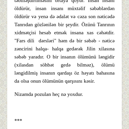
təbiiləşdirilməsini ortaya qoyur. İnsan insanı
öldürür, insan insanı müxtəlif səbəblərdən
öldürür və yenə də ədalət və cəza son nəticədə
Tanrıdan gözlənilən bir şeydir. Özünü Tanrının
xidmətçisi hesab etmək insana xas cəhətdir.
"Fars dili dərsləri" həm də bir səbəb - nəticə
zəncirini halqa- halqa gedərək Jilin xilasına
səbəb yaradır. O bir insanın ölümünü ləngidir
(xilasdan söhbət gedə bilməz), ölümü
ləngidilmiş insanın qardaşı öz həyatı bahasına
da olsa onun ölümünün qarşısını kəsir.
Nizamda pozulan heç nə yoxdur.
***