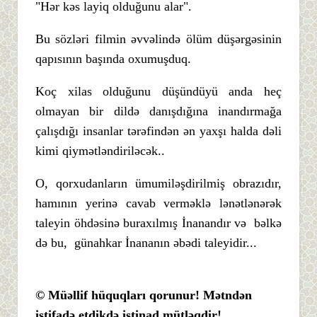
"Hər kəs layiq olduğunu alar".
Bu sözləri filmin əvvəlində ölüm düşərgəsinin
qapısının başında oxumuşduq.
Koç xilas olduğunu düşündüyü anda heç
olmayan bir dildə danışdığına inandırmağa
çalışdığı insanlar tərəfindən ən yaxşı halda dəli
kimi qiymətləndiriləcək..
O, qorxudanların ümumiləşdirilmiş obrazıdır,
hamının yerinə cavab verməklə lənətlənərək
taleyin öhdəsinə buraxılmış İnanandır və bəlkə
də bu, günahkar İnananın əbədi taleyidir...
© Müəllif hüquqları qorunur! Mətndən
istifadə etdikdə istinad mütləqdir!