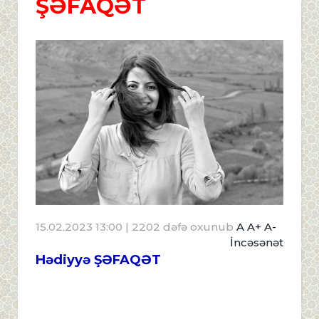
ŞƏFAQƏT
15.02.2023 13:00
| 2202 dəfə oxunub
A
A+
A-
İncəsənət
Hədiyyə ŞƏFAQƏT