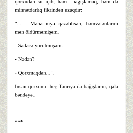
qorxudan su içib, həm bağışlamaq, həm də
minnətdarlıq fikrindən uzaqdır:
"... - Mənə niyə qəzəblisən, həmvətənlərini
mən öldürməmişəm.
- Sadəcə yorulmuşam.
- Nədən?
- Qorxmaqdan...".
İnsan qorxunu heç Tanrıya da bağışlamır, qala
bəndəyə..
***