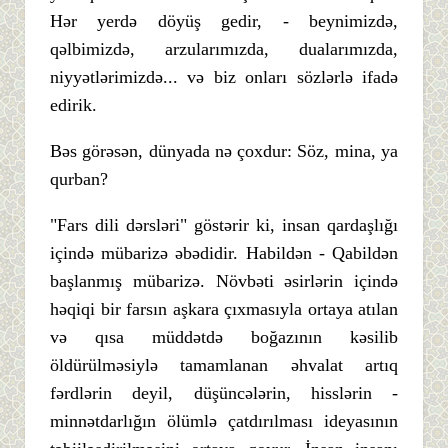
Hər yerdə döyüş gedir, - beynimizdə,
qəlbimizdə, arzularımızda, dualarımızda,
niyyətlərimizdə... və biz onları sözlərlə ifadə
edirik.
Bəs görəsən, dünyada nə çoxdur: Söz, mina, ya
qurban?
"Fars dili dərsləri" göstərir ki, insan qardaşlığı
içində mübarizə əbədidir. Habildən - Qabildən
başlanmış mübarizə. Növbəti əsirlərin içində
həqiqi bir farsın aşkara çıxmasıyla ortaya atılan
və qısa müddətdə boğazının kəsilib
öldürülməsiylə tamamlanan əhvalat artıq
fərdlərin deyil, düşüncələrin, hisslərin -
minnətdarlığın ölümlə çatdırılması ideyasının