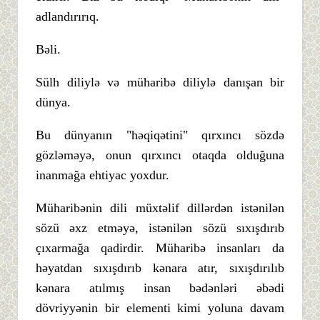
adlandırırıq.
Bəli.
Sülh diliylə və müharibə diliylə danışan bir
dünya.
Bu dünyanın "həqiqətini" qırxıncı sözdə
gözləməyə, onun qırxıncı otaqda olduğuna
inanmağa ehtiyac yoxdur.
Müharibənin dili müxtəlif dillərdən istənilən
sözü əxz etməyə, istənilən sözü sıxışdırıb
çıxarmağa qadirdir. Müharibə insanları da
həyatdan sıxışdırıb kənara atır, sıxışdırılıb
kənara atılmış insan bədənləri əbədi
dövriyyənin bir elementi kimi yoluna davam