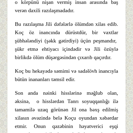
o körpünü nişan vermiş insan arasında baş
verən daxili razılaşmadadır.
Bu razılaşma Jili dəfələrlə ölümdən xilas edib.
Koç öz inancında dürüstdür, bir vaxtlar
şübhələndiyi (şəkk gətirdiyi) üçün peşmandır,
şükr etmə ehtiyacı içindədir və Jili özüylə
birlikdə ölüm düşərgəsindən çıxarıb qaçırdır.
Koç bu hekayədə səmimi və sadəlövh inancıyla
bütün inananları təmsil edir.
Son anda nəinki hisslərinə məğlub olan,
əksinə, o hisslərdən Tanrı soyuqqanlığı ilə
tamamilə uzaq görünən Jil ona bəxş edilmiş
xilasın əvəzində belə Koçu oyundan xəbərdar
etmir. Onun qəzəbinin həyatverici eşqi