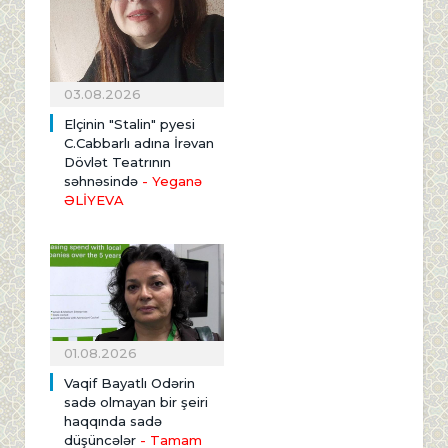
03.08.2026
Elçinin "Stalin" pyesi
C.Cabbarlı adına İrəvan
Dövlət Teatrının
səhnəsində
- Yeganə
ƏLİYEVA
01.08.2026
Vaqif Bayatlı Odərin
sadə olmayan bir şeiri
haqqında sadə
düşüncələr
- Tamam