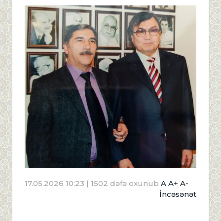
17.05.2026 10:23
| 1502 dəfə oxunub
A
A+
A-
İncəsənət