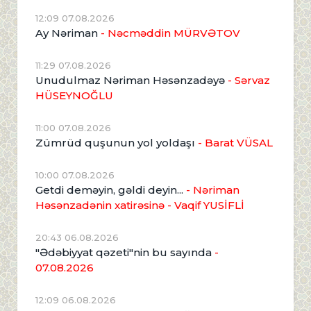
12:09 07.08.2026
Ay Nəriman
- Nəcməddin MÜRVƏTOV
11:29 07.08.2026
Unudulmaz Nəriman Həsənzadəyə
- Sərvaz
HÜSEYNOĞLU
11:00 07.08.2026
Zümrüd quşunun yol yoldaşı
- Barat VÜSAL
10:00 07.08.2026
Getdi deməyin, gəldi deyin...
- Nəriman
Həsənzadənin xatirəsinə
- Vaqif YUSİFLİ
20:43 06.08.2026
"Ədəbiyyat qəzeti"nin bu sayında
-
07.08.2026
12:09 06.08.2026