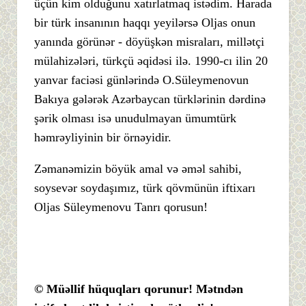
üçün kim olduğunu xatırlatmaq istədim. Harada
bir türk insanının haqqı yeyilərsə Oljas onun
yanında görünər - döyüşkən misraları, millətçi
mülahizələri, türkçü əqidəsi ilə. 1990-cı ilin 20
yanvar faciəsi günlərində O.Süleymenovun
Bakıya gələrək Azərbaycan türklərinin dərdinə
şərik olması isə unudulmayan ümumtürk
həmrəyliyinin bir örnəyidir.
Zəmanəmizin böyük amal və əməl sahibi,
soysevər soydaşımız, türk qövmünün iftixarı
Oljas Süleymenovu Tanrı qorusun!
© Müəllif hüquqları qorunur! Mətndən