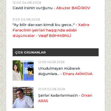
12:00 04.08.2026
Cavid irsinin vurğunu
- Abuzər BAĞIROV
11:29 04.08.2026
"Ay bilir darıxan kimdi bu gecə..."
- Xatirə
Fərəclinin şeirləri haqqında ədəbi
düşüncələr - Vaqif BƏHMƏNLİ
ÇOX OXUNANLAR
12:09 06.08.2026
Unudulmayan mübarək
doğumlara...
- Elnarə AKİMOVA
10:09 02.08.2026
Şairlər kədərlənməsin
- Orxan
ARAS