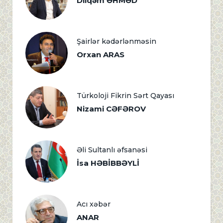
Dilqəm ƏHMƏD
Şairlər kədərlənməsin
Orxan ARAS
Türkoloji Fikrin Sərt Qayası
Nizami CƏFƏROV
Əli Sultanlı əfsanəsi
İsa HƏBİBBƏYLİ
Acı xəbər
ANAR