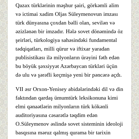
Qazax türklərinin məşhur şairi, görkəmli alim
və ictimai xadim Oljas Süleymenovun imzası
türk dünyasına çoxdan bəlli olan, sevilən və
əzizlənən bir imzadır. Hələ sovet dönəmində öz
şeirləri, türkologiya sahəsindəki fundamental
tədqiqatları, milli qürur və iftixar yaradan
publisistikası ilə milyonların ürəyini fəth edən
bu böyük şəxsiyyət Azərbaycan türkləri üçün
də ulu və şərəfli keçmişə yeni bir pəncərə açdı.
VII əsr Orxon-Yenisey abidələrindəki dil və din
faktından qardaş ümumtürk leksikonuna kimi
elmi qənaətlərin milyonların türk kökənli
auditoriyasına cəsarətlə təqdim edən
O.Süleymenov əslində sovet sisteminin ideoloji
basqısına məruz qalmış qurama bir tarixin