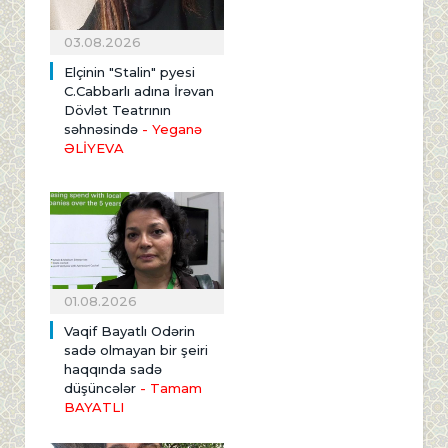
03.08.2026
Elçinin "Stalin" pyesi
C.Cabbarlı adına İrəvan
Dövlət Teatrının
səhnəsində
- Yeganə
ƏLİYEVA
01.08.2026
Vaqif Bayatlı Odərin
sadə olmayan bir şeiri
haqqında sadə
düşüncələr
- Tamam
BAYATLI