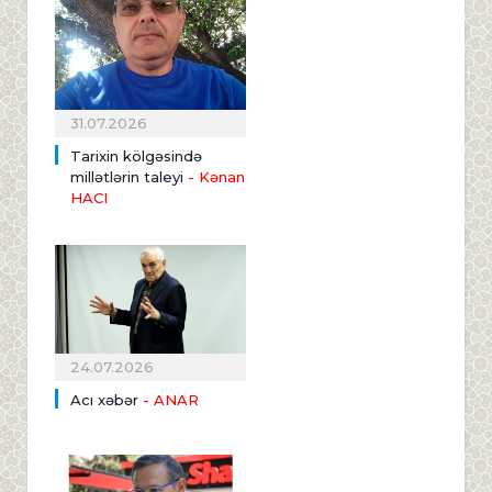
31.07.2026
Tarixin kölgəsində
millətlərin taleyi
- Kənan
HACI
24.07.2026
Acı xəbər
- ANAR