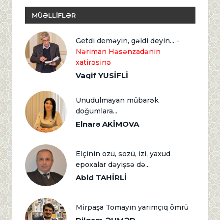
MÜƏLLİFLƏR
Getdi deməyin, gəldi deyin...
-
Nəriman Həsənzadənin
xatirəsinə
Vaqif YUSİFLİ
Unudulmayan mübarək
doğumlara...
Elnarə AKİMOVA
Elçinin özü, sözü, izi, yaxud
epoxalar dəyişsə də...
Abid TAHİRLİ
Mirpaşa Tomayın yarımçıq ömrü