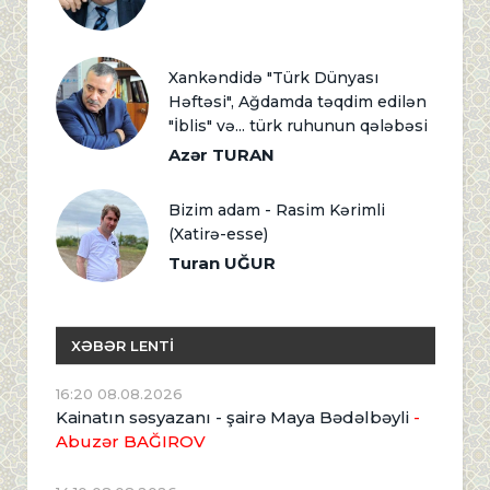
Xankəndidə "Türk Dünyası
Həftəsi", Ağdamda təqdim edilən
"İblis" və... türk ruhunun qələbəsi
Azər TURAN
Bizim adam - Rasim Kərimli
(Xatirə-esse)
Turan UĞUR
XƏBƏR LENTİ
16:20 08.08.2026
Kainatın səsyazanı - şairə Maya Bədəlbəyli
-
Abuzər BAĞIROV