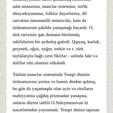
adət-ənənəsinə, inanclar sisteminə, mifik
dünyaduyumuna, folklor dəyərlərinə, dil
sərvətinə ümummilli müstəvidə, həm də
özünəməxsus şəkildə yanaşmağı bacardı. O,
türk tarixinin qatı dumana bürünmüş
səhifələrinə bir aydınlıq gətirdi. Qıpçaq, karluk,
peçenek, oğuz, uyğur, torkin və s. türk
tayfalarıyla bağlı yeni fikirlər - əslində fakt və
dəlillər elm aləmini silkələdi.
Türkün inanclar sistemində Tenqri dininin
özünəməxsus yerinə və həmin dindən qalmış,
bu gün də yaşamaqda olan ayin və ritulların
mahiyyətinə çağdaş prizmadan yanaşma,
onların dürüst təhlili O.Süleymenovun iti
nəzərlərindən yayınmadı. Tenqri dininə tapınan