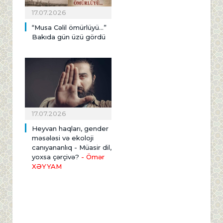
17.07.2026
“Musa Cəlil ömürlüyü…”
Bakıda gün üzü gördü
17.07.2026
Heyvan haqları, gender
məsələsi və ekoloji
canıyananlıq - Müasir dil,
yoxsa çərçivə?
- Ömər
XƏYYAM