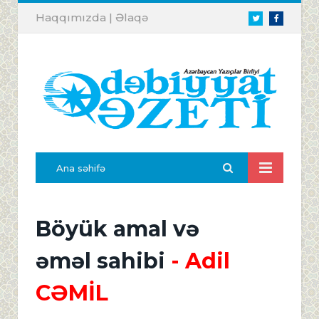
Haqqımızda
|
Əlaqə
Twitter
Facebook
Ana səhifə
Böyük amal və
əməl sahibi
- Adil
CƏMİL