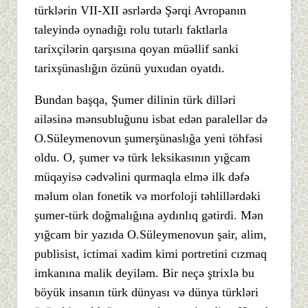
türklərin VII-XII əsrlərdə Şərqi Avropanın
taleyində oynadığı rolu tutarlı faktlarla
tarixçilərin qarşısına qoyan müəllif sanki
tarixşünaslığın özünü yuxudan oyatdı.
Bundan başqa, Şumer dilinin türk dilləri
ailəsinə mənsubluğunu isbat edən paralellər də
O.Süleymenovun şumerşünaslığa yeni töhfəsi
oldu. O, şumer və türk leksikasının yığcam
müqayisə cədvəlini qurmaqla elmə ilk dəfə
məlum olan fonetik və morfoloji təhlillərdəki
şumer-türk doğmalığına aydınlıq gətirdi. Mən
yığcam bir yazıda O.Süleymenovun şair, alim,
publisist, ictimai xadim kimi portretini cızmaq
imkanına malik deyiləm. Bir neçə ştrixlə bu
böyük insanın türk dünyası və dünya türkləri