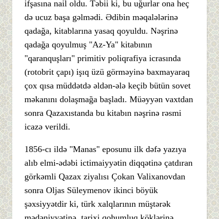
ifşasına nail oldu. Təbii ki, bu uğurlar ona heç
də ucuz başa gəlmədi. Ədibin məqalələrinə
qadağa, kitablarına yasaq qoyuldu. Nəşrinə
qadağa qoyulmuş "Az-Ya" kitabının
"qaranquşları" primitiv poliqrafiya icrasında
(rotobrit çapı) işıq üzü görməyinə baxmayaraq
çox qısa müddətdə əldən-ələ keçib bütün sovet
məkanını dolaşmağa başladı. Müəyyən vaxtdan
sonra Qazaxıstanda bu kitabın nəşrinə rəsmi
icazə verildi.
1856-cı ildə "Manas" eposunu ilk dəfə yazıya
alıb elmi-ədəbi ictimaiyyətin diqqətinə çatdıran
görkəmli Qazax ziyalısı Çokan Valixanovdan
sonra Oljas Süleymenov ikinci böyük
şəxsiyyətdir ki, türk xalqlarının müştərək
mədəniyyətinə, tarixi qohumluq köklərinə,