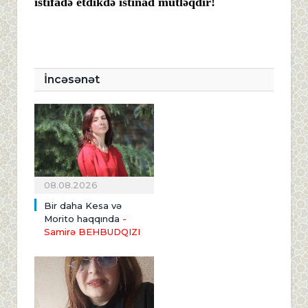
istifadə etdikdə istinad mütləqdir!
İncəsənət
08.08.2026
Bir daha Kesa və
Morito haqqında
-
Samirə BEHBUDQIZI