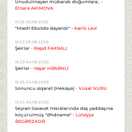
Unudulmayan mübarək doğumlara...
-
Elnarə AKİMOVA
15:26 05.08.2026
"Məsih Ebolidə dayandı"
- Karlo Levi
10:23 05.08.2026
Şeirlər
- Rəşid FAXRALI
16:23 04.08.2026
Şeirlər
- Yaşar HƏSƏNLİ
15:26 04.08.2026
Sonuncu siqaret (Hekayə)
- Vüsal NURU
13:24 04.08.2026
Seyran Səxavət misralarında daş yaddaşına
köçürülmüş "Əhdnamə"
- Lütviyyə
ƏSGƏRZADƏ