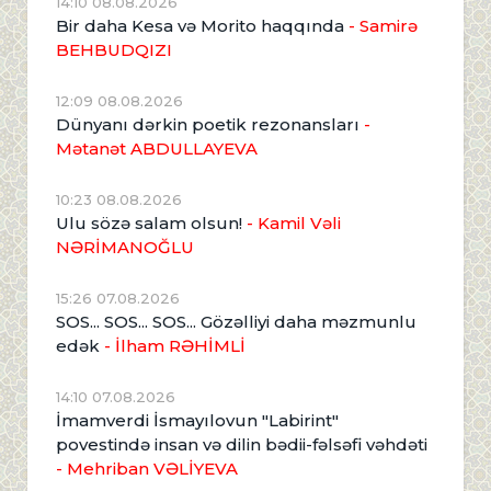
14:10 08.08.2026
Bir daha Kesa və Morito haqqında
- Samirə
BEHBUDQIZI
12:09 08.08.2026
Dünyanı dərkin poetik rezonansları
-
Mətanət ABDULLAYEVA
10:23 08.08.2026
Ulu sözə salam olsun!
- Kamil Vəli
NƏRİMANOĞLU
15:26 07.08.2026
SOS... SOS... SOS... Gözəlliyi daha məzmunlu
edək
- İlham RƏHİMLİ
14:10 07.08.2026
İmamverdi İsmayılovun "Labirint"
povestində insan və dilin bədii-fəlsəfi vəhdəti
- Mehriban VƏLİYEVA