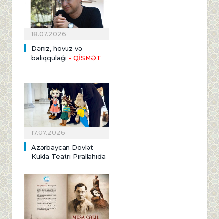
18.07.2026
Dəniz, hovuz və
balıqqulağı
- QİSMƏT
17.07.2026
Azərbaycan Dövlət
Kukla Teatrı Pirallahıda