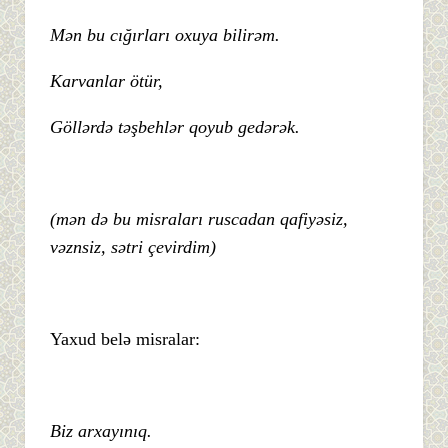
Mən bu cığırları oxuya bilirəm.
Karvanlar ötür,
Göllərdə təşbehlər qoyub gedərək.
(mən də bu misraları ruscadan qafiyəsiz,
vəznsiz, sətri çevirdim)
Yaxud belə misralar:
Biz arxayınıq.