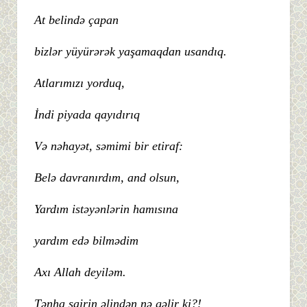
At belində çapan
bizlər yüyürərək yaşamaqdan usandıq.
Atlarımızı yorduq,
İndi piyada qayıdırıq
Və nəhayət, səmimi bir etiraf:
Belə davranırdım, and olsun,
Yardım istəyənlərin hamısına
yardım edə bilmədim
Axı Allah deyiləm.
Tənha şairin əlindən nə gəlir ki?!