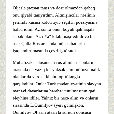
Oljasla şəxsən tanış və dost olmazdan qabaq
onu qiyabi tanıyırdım, Altmışıncılar nəslinin
şeirində xüsusi koloritiylə seçilən poeziyasına
bələd idim. Az sonra onun böyük qalmaqala
səbəb olan "Az i Ya" kitabı nəşr edildi və bu
əsər Çöllə Rus arasında münasibətlərin
işıqlandırılmasında çevriliş törətdi...
Mühafizəkar düşüncəli rus alimləri - onların
arasında nə yazıq ki, yüksək elmi nüfuza malik
olanlar da vardı - kitabı top-tüfənglə
qarşıladılar. Onlar Turk mədəniyyətinin slavyan
mənəvi dəyərlərinə bərabər tutulmasının qəti
əleyhinə idilər. Yalnız bir neçə alim və onların
sırasında L.Qumilyov (yeri gəlmlşkən,
Qumilyov Oljasın atasıyla sürgün qonşusu