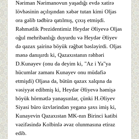
Nəriman Nərimanovun yaşadığı evdə xatirə
lövhəsinin açılışından xəbər tutan kimi Oljas
ora gəlib tədbirə qatılmış, çıxış etmişdi.
Rəhmətlik Prezidentimiz Heydər Əliyevə Oljas
oğul mehribanlığı duyurdu və Heydər Əliyev
də qazax şairinə böyük rəğbət bəsləyirdi. Oljas
mənə danışırdı ki, Qazaxıstanın rəhbəri
D.Kunayev (onu da deyim ki, "Az i Ya"ya
hücumlar zamanı Kunayev onu müdafiə
etmişdi) Oljasa da, bütün qazax xalqına da
vəsiyyət edibmiş ki, Heydər Əliyevə həmişə
böyük hörmətlə yanaşsınlar, çünki H.Əliyev
Siyasi büro üzvlərindən yeganə şəxs imiş ki,
Kunayevin Qazaxıstan MK-nın Birinci katibi
vəzifəsində Kolbinlə əvəz olunmasına etiraz
edib.