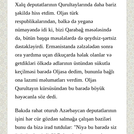
Xalq deputatlarının Qurultaylarında daha bariz
şəkildə hiss etdim. Oljas türk
respublikalarından, bəlkə də yeganə
nümayəndə idi ki, bizi Qarabağ məsələsində
də, bütün başqa məsələlərdə də qeydsiz-şərtsiz
dəstəkləyirdi. Ermənistanda zəlzələdən sonra
ora yardıma uçan dikuçarda həlak olanlar və
getdikləri ölkədə adlarının üstündən sükutla
keçilməsi barədə Oljasa dedim, bununla bağlı
ona lazımi məlumatları verdim. Oljas
Qurultayın kürsüsündən bu barədə böyük
həyəcanla söz dedi.
Bakıda rahat oturub Azərbaycan deputatlarının
işini hər cür gözdən salmağa çalışan bəziləri
bunu da bizə irad tutdular: "Niyə bu barədə siz