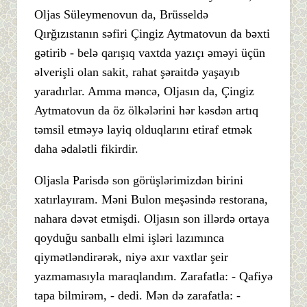
Oljas Süleymenovun da, Brüsseldə
Qırğızıstanın səfiri Çingiz Aytmatovun da bəxti
gətirib - belə qarışıq vaxtda yazıçı əməyi üçün
əlverişli olan sakit, rahat şəraitdə yaşayıb
yaradırlar. Amma məncə, Oljasın da, Çingiz
Aytmatovun da öz ölkələrini hər kəsdən artıq
təmsil etməyə layiq olduqlarını etiraf etmək
daha ədalətli fikirdir.
Oljasla Parisdə son görüşlərimizdən birini
xatırlayıram. Məni Bulon meşəsində restorana,
nahara dəvət etmişdi. Oljasın son illərdə ortaya
qoyduğu sanballı elmi işləri lazımınca
qiymətləndirərək, niyə axır vaxtlar şeir
yazmamasıyla maraqlandım. Zarafatla: - Qafiyə
tapa bilmirəm, - dedi. Mən də zarafatla: -