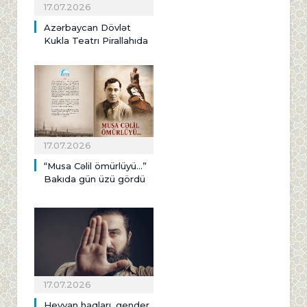
17.07.2026
Azərbaycan Dövlət
Kukla Teatrı Pirallahıda
17.07.2026
“Musa Cəlil ömürlüyü…”
Bakıda gün üzü gördü
17.07.2026
Heyvan haqları, gender