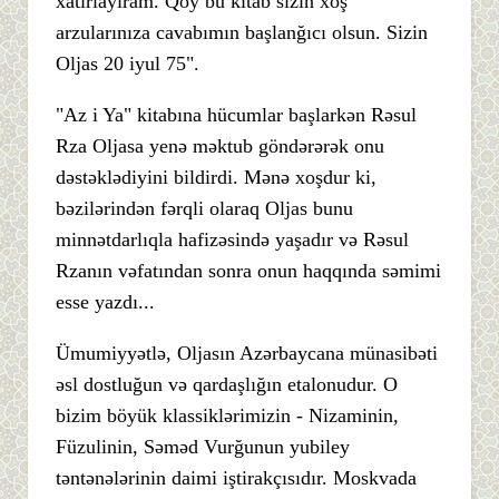
xatırlayıram. Qoy bu kitab sizin xoş
arzularınıza cavabımın başlanğıcı olsun. Sizin
Oljas 20 iyul 75".
"Az i Ya" kitabına hücumlar başlarkən Rəsul
Rza Oljasa yenə məktub göndərərək onu
dəstəklədiyini bildirdi. Mənə xoşdur ki,
bəzilərindən fərqli olaraq Oljas bunu
minnətdarlıqla hafizəsində yaşadır və Rəsul
Rzanın vəfatından sonra onun haqqında səmimi
esse yazdı...
Ümumiyyətlə, Oljasın Azərbaycana münasibəti
əsl dostluğun və qardaşlığın etalonudur. O
bizim böyük klassiklərimizin - Nizaminin,
Füzulinin, Səməd Vurğunun yubiley
təntənələrinin daimi iştirakçısıdır. Moskvada