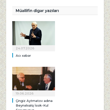
Müəllifin digər yazıları
24.07.2026
Acı xəbər
19.06.2026
Çingiz Aytmatov adına
Beynəlxalq İssık-Kul
Forumunun