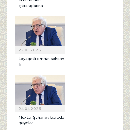
iştirakçılarına
22.05.2026
Ləyaqətli ömrün səksən
ili
24.04.2026
Muxtar Şahanov barədə
qeydlər