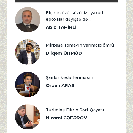
Elçinin özü, sözü, izi, yaxud
epoxalar dəyişsə də...
Abid TAHİRLİ
Mirpaşa Tomayın yarımçıq ömrü
Dilqəm ƏHMƏD
Şairlər kədərlənməsin
Orxan ARAS
Türkoloji Fikrin Sərt Qayası
Nizami CƏFƏROV