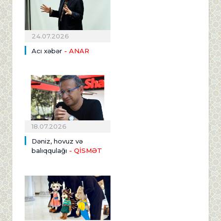
24.07.2026
Acı xəbər
- ANAR
18.07.2026
Dəniz, hovuz və
balıqqulağı
- QİSMƏT