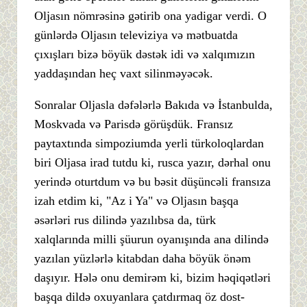
Oljasın nömrəsinə gətirib ona yadigar verdi. O
günlərdə Oljasın televiziya və mətbuatda
çıxışları bizə böyük dəstək idi və xalqımızın
yaddaşından heç vaxt silinməyəcək.
Sonralar Oljasla dəfələrlə Bakıda və İstanbulda,
Moskvada və Parisdə görüşdük. Fransız
paytaxtında simpoziumda yerli türkoloqlardan
biri Oljasa irad tutdu ki, rusca yazır, dərhal onu
yerində oturtdum və bu bəsit düşüncəli fransıza
izah etdim ki, "Az i Ya" və Oljasın başqa
əsərləri rus dilində yazılıbsa da, türk
xalqlarında milli şüurun oyanışında ana dilində
yazılan yüzlərlə kitabdan daha böyük önəm
daşıyır. Hələ onu demirəm ki, bizim həqiqətləri
başqa dildə oxuyanlara çatdırmaq öz dost-