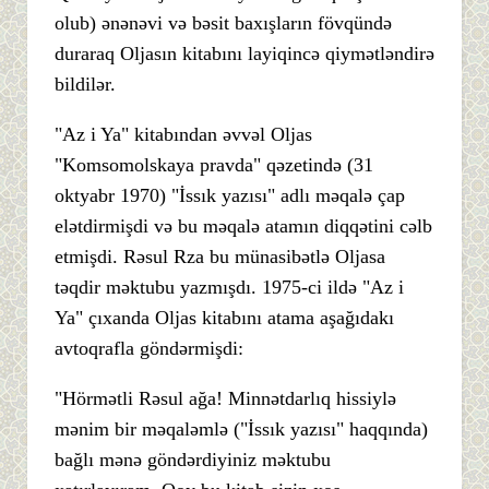
olub) ənənəvi və bəsit baxışların fövqündə
duraraq Oljasın kitabını layiqincə qiymətləndirə
bildilər.
"Az i Ya" kitabından əvvəl Oljas
"Komsomolskaya pravda" qəzetində (31
oktyabr 1970) "İssık yazısı" adlı məqalə çap
elətdirmişdi və bu məqalə atamın diqqətini cəlb
etmişdi. Rəsul Rza bu münasibətlə Oljasa
təqdir məktubu yazmışdı. 1975-ci ildə "Az i
Ya" çıxanda Oljas kitabını atama aşağıdakı
avtoqrafla göndərmişdi:
"Hörmətli Rəsul ağa! Minnətdarlıq hissiylə
mənim bir məqaləmlə ("İssık yazısı" haqqında)
bağlı mənə göndərdiyiniz məktubu