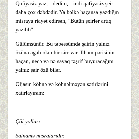
Qafiyəsiz yaz, - dedim, - indi qafiyəsiz şeir
daha çox dəbdədir. Ya bəlkə haçansa yazdığın
misraya riayət edirsən, "Bütün şeirlər artıq
yazılıb".
Gülümsünür. Bu təbəssümdə şairin yalnız
özünə agah olan bir sirr var. İlham pərisinin
haçan, necə və nə sayaq təşrif buyuracağını
yalnız şair özü bilər.
Oljasın köhnə və köhnəlməyən sətirlərini
xatırlayıram:
Çöl yolları
Salnamə misralarıdır.