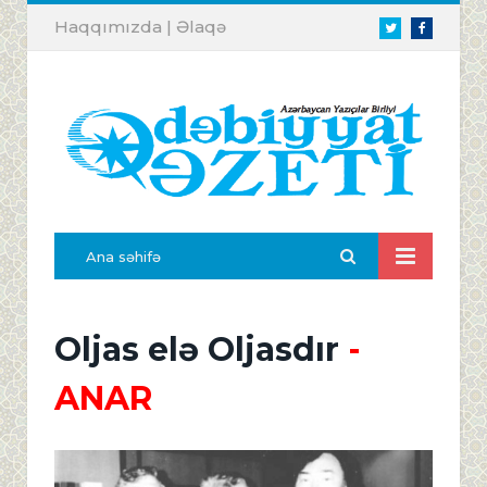
Haqqımızda
|
Əlaqə
Twitter
Facebook
Ana səhifə
Oljas elə Oljasdır
-
ANAR