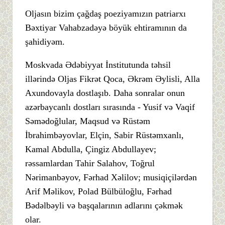
Oljasın bizim çağdaş poeziyamızın patriarxı
Bəxtiyar Vahabzadəyə böyük ehtiramının da
şahidiyəm.
Moskvada Ədəbiyyat İnstitutunda təhsil
illərində Oljas Fikrət Qoca, Əkrəm Əylisli, Alla
Axundovayla dostlaşıb. Daha sonralar onun
azərbaycanlı dostları sırasında - Yusif və Vaqif
Səmədoğlular, Maqsud və Rüstəm
İbrahimbəyovlar, Elçin, Sabir Rüstəmxanlı,
Kamal Abdulla, Çingiz Abdullayev;
rəssamlardan Tahir Salahov, Toğrul
Nərimanbəyov, Fərhad Xəlilov; musiqiçilərdən
Arif Məlikov, Polad Bülbüloğlu, Fərhad
Bədəlbəyli və başqalarının adlarını çəkmək
olar.