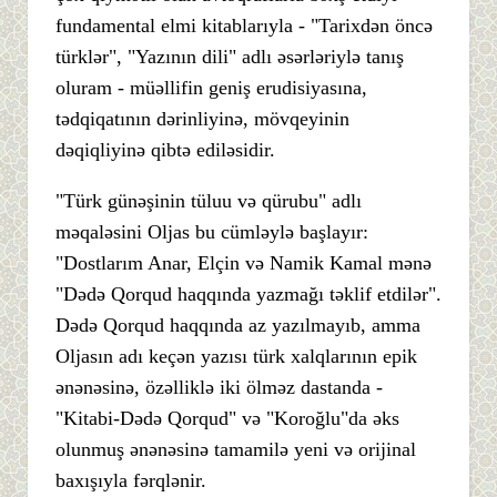
fundamental elmi kitablarıyla - "Tarixdən öncə
türklər", "Yazının dili" adlı əsərləriylə tanış
oluram - müəllifin geniş erudisiyasına,
tədqiqatının dərinliyinə, mövqeyinin
dəqiqliyinə qibtə ediləsidir.
"Türk günəşinin tüluu və qürubu" adlı
məqaləsini Oljas bu cümləylə başlayır:
"Dostlarım Anar, Elçin və Namik Kamal mənə
"Dədə Qorqud haqqında yazmağı təklif etdilər".
Dədə Qorqud haqqında az yazılmayıb, amma
Oljasın adı keçən yazısı türk xalqlarının epik
ənənəsinə, özəlliklə iki ölməz dastanda -
"Kitabi-Dədə Qorqud" və "Koroğlu"da əks
olunmuş ənənəsinə tamamilə yeni və orijinal
baxışıyla fərqlənir.