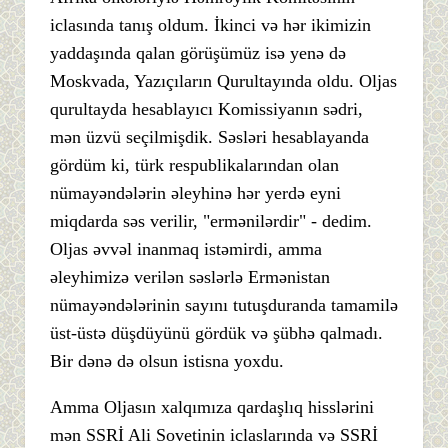
iclasında tanış oldum. İkinci və hər ikimizin
yaddaşında qalan görüşümüz isə yenə də
Moskvada, Yazıçıların Qurultayında oldu. Oljas
qurultayda hesablayıcı Komissiyanın sədri,
mən üzvü seçilmişdik. Səsləri hesablayanda
gördüm ki, türk respublikalarından olan
nümayəndələrin əleyhinə hər yerdə eyni
miqdarda səs verilir, "ermənilərdir" - dedim.
Oljas əvvəl inanmaq istəmirdi, amma
əleyhimizə verilən səslərlə Ermənistan
nümayəndələrinin sayını tutuşduranda tamamilə
üst-üstə düşdüyünü gördük və şübhə qalmadı.
Bir dənə də olsun istisna yoxdu.
Amma Oljasın xalqımıza qardaşlıq hisslərini
mən SSRİ Ali Sovetinin iclaslarında və SSRİ