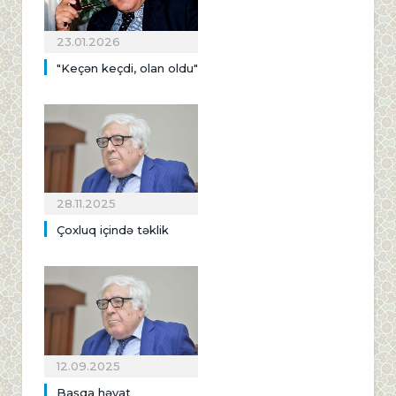
23.01.2026
"Keçən keçdi, olan oldu"
28.11.2025
Çoxluq içində təklik
12.09.2025
Başqa həyat