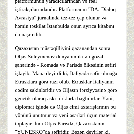
platformunun yaradıcılarından və fəal
iştirakçılarındandır. Platformanın "DA. Dialoq
Avrasiya" jurnalında tez-tez çap olunur və
həmin təşkilat İstanbulda onun ayrıca kitabını
da nəşr edib.
Qazaxıstan müstəqilliyini qazanandan sonra
Oljas Süleymenov dünyanın iki ən gözəl
şəhərində - Romada və Parisdə ölkəsinin səfiri
işləyib. Mənə deyirdi ki, İtaliyada səfir olmağa
Etrusklara görə razı olub. Etrusklar İtaliyanın
qədim sakinləridir və Oljasın fərziyyəsinə görə
genetik olaraq əski türklərlə bağlıdırlar. Yəni,
diplomat işində də Oljas elmi axtarışlarının bu
yönünü unutmur və yeni əsərləri üçün material
toplayır. İndi Oljas Parisdə, Qazaxıstanın
"YUNESKO"da səfiridir. Bəzən deyirlər ki,