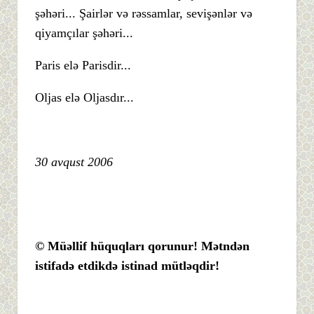
şəhəri... Şairlər və rəssamlar, sevişənlər və
qiyamçılar şəhəri...
Paris elə Parisdir...
Oljas elə Oljasdır...
30 avqust 2006
© Müəllif hüquqları qorunur! Mətndən
istifadə etdikdə istinad mütləqdir!