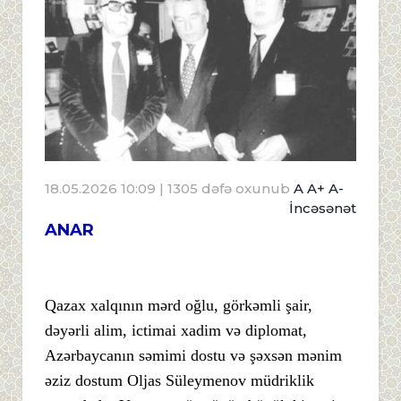
18.05.2026 10:09
| 1305 dəfə oxunub
A
A+
A-
İncəsənət
ANAR
Qazax xalqının mərd oğlu, görkəmli şair,
dəyərli alim, ictimai xadim və diplomat,
Azərbaycanın səmimi dostu və şəxsən mənim
əziz dostum Oljas Süleymenov müdriklik