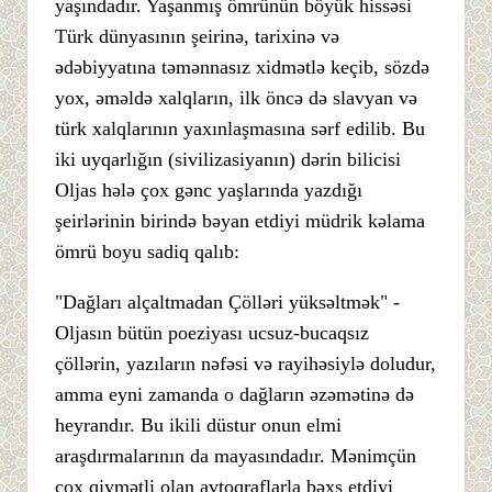
yaşındadır. Yaşanmış ömrünün böyük hissəsi
Türk dünyasının şeirinə, tarixinə və
ədəbiyyatına təmənnasız xidmətlə keçib, sözdə
yox, əməldə xalqların, ilk öncə də slavyan və
türk xalqlarının yaxınlaşmasına sərf edilib. Bu
iki uyqarlığın (sivilizasiyanın) dərin bilicisi
Oljas hələ çox gənc yaşlarında yazdığı
şeirlərinin birində bəyan etdiyi müdrik kəlama
ömrü boyu sadiq qalıb:
"Dağları alçaltmadan Çölləri yüksəltmək" -
Oljasın bütün poeziyası ucsuz-bucaqsız
çöllərin, yazıların nəfəsi və rayihəsiylə doludur,
amma eyni zamanda o dağların əzəmətinə də
heyrandır. Bu ikili düstur onun elmi
araşdırmalarının da mayasındadır. Mənimçün
çox qiymətli olan avtoqraflarla bəxş etdiyi