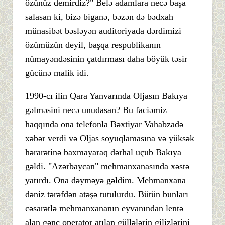
özünüz demirdiz?" Belə adamlara necə başa
salasan ki, bizə biganə, bəzən də bədxah
münasibət bəsləyən auditoriyada dərdimizi
özümüzün deyil, başqa respublikanın
nümayəndəsinin çatdırması daha böyük təsir
gücünə malik idi.
1990-cı ilin Qara Yanvarında Oljasın Bakıya
gəlməsini necə unudasan? Bu faciəmiz
haqqında ona telefonla Bəxtiyar Vahabzadə
xəbər verdi və Oljas soyuqlamasına və yüksək
hərarətinə baxmayaraq dərhal uçub Bakıya
gəldi. "Azərbaycan" mehmanxanasında xəstə
yatırdı. Ona dəyməyə gəldim. Mehmanxana
dəniz tərəfdən atəşə tutulurdu. Bütün bunları
cəsarətlə mehmanxananın eyvanından lentə
alan gənc operator atılan güllələrin gilizlərini