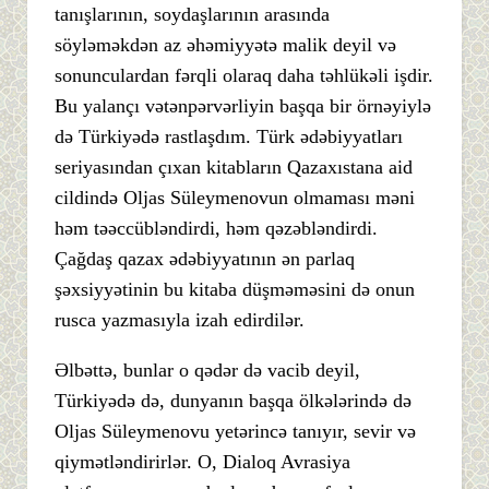
tanışlarının, soydaşlarının arasında
söyləməkdən az əhəmiyyətə malik deyil və
sonunculardan fərqli olaraq daha təhlükəli işdir.
Bu yalançı vətənpərvərliyin başqa bir örnəyiylə
də Türkiyədə rastlaşdım. Türk ədəbiyyatları
seriyasından çıxan kitabların Qazaxıstana aid
cildində Oljas Süleymenovun olmaması məni
həm təəccübləndirdi, həm qəzəbləndirdi.
Çağdaş qazax ədəbiyyatının ən parlaq
şəxsiyyətinin bu kitaba düşməməsini də onun
rusca yazmasıyla izah edirdilər.
Əlbəttə, bunlar o qədər də vacib deyil,
Türkiyədə də, dunyanın başqa ölkələrində də
Oljas Süleymenovu yetərincə tanıyır, sevir və
qiymətləndirirlər. O, Dialoq Avrasiya