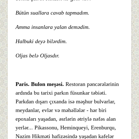
Bütün suallara cavab tapmadım.
Amma insanlara yalan demədim.
Halbuki deyə bilərdim.
Oljas belə Oljasdır.
Paris. Bulon meşəsi.
Restoran pəncərələrinin
ardında bu tarixi parkın füsunkar təbiəti.
Parkdan dışarı çıxanda isə məşhur bulvarlar,
meydanlar, evlər və məhəllələr - hər biri
epoxaları yaşadan, əsrlərin ətriylə nəfəs alan
yerlər... Pikassonu, Heminqueyi, Erenburqu,
Nazim Hikməti hafizəsində yaşadan kafelər