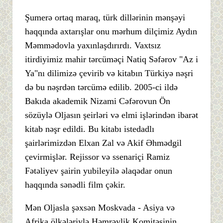
Şumerə ortaq maraq, türk dillərinin mənşəyi
haqqında axtarışlar onu mərhum dilçimiz Aydın
Məmmədovla yaxınlaşdırırdı. Vaxtsız
itirdiyimiz mahir tərcüməçi Natiq Səfərov "Az i
Ya"nı dilimizə çevirib və kitabın Türkiyə nəşri
də bu nəşrdən tərcümə edilib. 2005-ci ildə
Bakıda akademik Nizami Cəfərovun Ön
sözüylə Oljasın şeirləri və elmi işlərindən ibarət
kitab nəşr edildi. Bu kitabı istedadlı
şairlərimizdən Elxan Zal və Akif Əhmədgil
çevirmişlər. Rejissor və ssenariçi Ramiz
Fətəliyev şairin yubileyilə əlaqədar onun
haqqında sənədli film çəkir.
Mən Oljasla şəxsən Moskvada - Asiya və
Afrika ölkələriylə Həmrəylik Komitəsinin