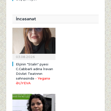
İncəsənət
03.08.2026
Elçinin "Stalin" pyesi
C.Cabbarlı adına İrəvan
Dövlət Teatrının
səhnəsində
- Yeganə
ƏLİYEVA