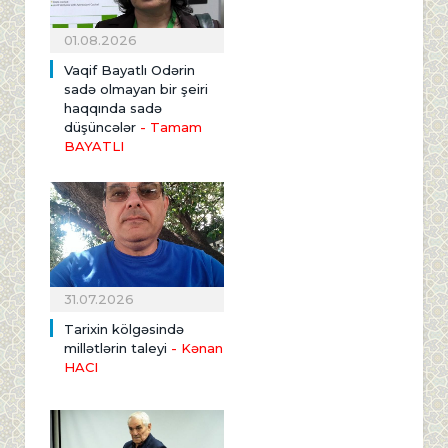
01.08.2026
Vaqif Bayatlı Odərin
sadə olmayan bir şeiri
haqqında sadə
düşüncələr
- Tamam
BAYATLI
31.07.2026
Tarixin kölgəsində
millətlərin taleyi
- Kənan
HACI