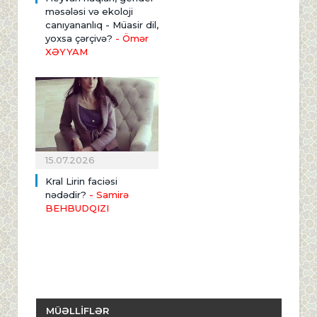
məsələsi və ekoloji
canıyananlıq - Müasir dil,
yoxsa çərçivə?
- Ömər
XƏYYAM
15.07.2026
Kral Lirin faciəsi
nədədir?
- Samirə
BEHBUDQIZI
MÜƏLLİFLƏR